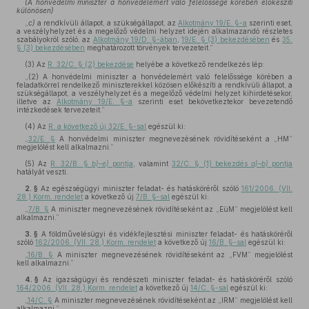
(A honvédelmi miniszter a honvédelemért való felelőssége körében előkészíti
különösen)
„
c)
a rendkívüli állapot, a szükségállapot, az
Alkotmány 19/E. §-a
szerinti eset,
a veszélyhelyzet és a megelőző védelmi helyzet idején alkalmazandó részletes
szabályokról szóló, az
Alkotmány 19/D. §-ában
,
19/E. § (3) bekezdésében
és
35.
§ (3) bekezdésében
meghatározott törvények tervezeteit.”
(3)
Az
R. 32/C. § (2) bekezdése
helyébe a következő rendelkezés lép:
„(2) A honvédelmi miniszter a honvédelemért való felelőssége körében a
feladatkörrel rendelkező miniszterekkel közösen előkészíti a rendkívüli állapot, a
szükségállapot, a veszélyhelyzet és a megelőző védelmi helyzet kihirdetésekor,
illetve az
Alkotmány 19/E. §-a
szerinti eset bekövetkeztekor bevezetendő
intézkedések tervezeteit.”
(4)
Az
R. a következő új 32/E. §-sal
egészül ki:
„
32/E. §
A honvédelmi miniszter megnevezésének rövidítéseként a „HM”
megjelölést kell alkalmazni.”
(5)
Az
R. 32/B. §
b)–e)
pontja
, valamint
32/C. § (1) bekezdés
a)–b)
pontja
hatályát veszti.
2. §
Az egészségügyi miniszter feladat- és hatásköréről szóló
161/2006. (VII.
28.) Korm. rendelet
a következő új
7/B. §-sal
egészül ki:
„
7/B. §
A miniszter megnevezésének rövidítéseként az „EüM” megjelölést kell
alkalmazni.”
3. §
A földművelésügyi és vidékfejlesztési miniszter feladat- és hatásköréről
szóló
162/2006. (VII. 28.) Korm. rendelet
a következő új
16/B. §-sal
egészül ki:
„
16/B. §
A miniszter megnevezésének rövidítéseként az „FVM” megjelölést
kell alkalmazni.”
4. §
Az igazságügyi és rendészeti miniszter feladat- és hatásköréről szóló
164/2006. (VII. 28.) Korm. rendelet
a következő új
14/C. §-sal
egészül ki:
„
14/C. §
A miniszter megnevezésének rövidítéseként az „IRM” megjelölést kell
alkalmazni.”