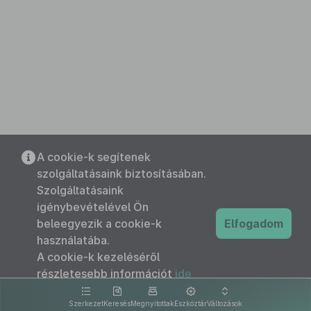
A cookie-k segítenek
szolgáltatásaink biztosításában.
Szolgáltatásaink
igénybevételével Ön
beleegyezik a cookie-k
Elfogadom
használatába.
A cookie-k kezeléséről
részletesebb információt
ide
kattintva olvashat.
Szerkezet
Keresés
Megnyitottak
Eszköztár
Változások