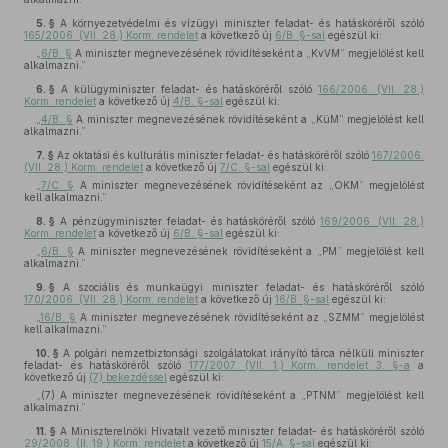
5. §
A környezetvédelmi és vízügyi miniszter feladat- és hatásköréről szóló
165/2006. (VII. 28.) Korm. rendelet
a következő új
6/B. §-sal
egészül ki:
„
6/B. §
A miniszter megnevezésének rövidítéseként a „KvVM” megjelölést kell
alkalmazni.”
6. §
A külügyminiszter feladat- és hatásköréről szóló
166/2006. (VII. 28.)
Korm. rendelet
a következő új
4/B. §-sal
egészül ki:
„
4/B. §
A miniszter megnevezésének rövidítéseként a „KüM” megjelölést kell
alkalmazni.”
7. §
Az oktatási és kulturális miniszter feladat- és hatásköréről szóló
167/2006.
(VII. 28.) Korm. rendelet
a következő új
7/C. §-sal
egészül ki:
„
7/C. §
A miniszter megnevezésének rövidítéseként az „OKM” megjelölést
kell alkalmazni.”
8. §
A pénzügyminiszter feladat- és hatásköréről szóló
169/2006. (VII. 28.)
Korm. rendelet
a következő új
6/B. §-sal
egészül ki:
„
6/B. §
A miniszter megnevezésének rövidítéseként a „PM” megjelölést kell
alkalmazni.”
9. §
A szociális és munkaügyi miniszter feladat- és hatásköréről szóló
170/2006. (VII. 28.) Korm. rendelet
a következő új
16/B. §-sal
egészül ki:
„
16/B. §
A miniszter megnevezésének rövidítéseként az „SZMM” megjelölést
kell alkalmazni.”
10. §
A polgári nemzetbiztonsági szolgálatokat irányító tárca nélküli miniszter
feladat- és hatásköréről szóló
177/2007. (VII. 1.) Korm. rendelet 3. §-a
a
következő új
(7) bekezdéssel
egészül ki:
„(7) A miniszter megnevezésének rövidítéseként a „PTNM” megjelölést kell
alkalmazni.”
11. §
A Miniszterelnöki Hivatalt vezető miniszter feladat- és hatásköréről szóló
29/2008. (II. 19.) Korm. rendelet
a következő új
15/A. §-sal
egészül ki: