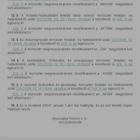
„
15/A. §
A miniszter megnevezésének rövidítéseként a „MeHVM” megjelölést
kell alkalmazni.”
12. §
A kutatás-fejlesztésért felelős tárca nélküli miniszter feladat- és
hatásköréről szóló
103/2008. (IV. 29.) Korm. rendelet
a következő új
4/B. §-sal
egészül ki:
„
4/B. §
A miniszter megnevezésének rövidítéseként a „KFTNM” megjelölést
kell alkalmazni.”
13. §
Az önkormányzati miniszter feladat- és hatásköréről szóló
132/2008. (V.
14.) Korm. rendelet
a következő új
13/A. §-sal
egészül ki:
„
13/A. §
A miniszter megnevezésének rövidítéseként az „ÖM” megjelölést kell
alkalmazni.”
14. §
A közlekedési, hírközlési és energiaügyi miniszter feladat- és
hatásköréről szóló
133/2008. (V. 14.) Korm. rendelet
a következő új
6/A. §-sal
egészül ki:
„
6/A. §
A miniszter megnevezésének rövidítéseként a „KHEM” megjelölést
kell alkalmazni.”
15. §
A nemzeti fejlesztési és gazdasági miniszter feladat- és hatásköréről
szóló
134/2008. (V. 14.) Korm. rendelet
a következő új
11/A. §-sal
egészül ki:
„
11/A. §
A miniszter megnevezésének rövidítéseként az „NFGM” megjelölést
kell alkalmazni.”
16. §
Ez a rendelet 2009. január 1-jén lép hatályba, és az azt követő napon
hatályát veszti.
Gyurcsány Ferenc
s. k.,
miniszterelnök