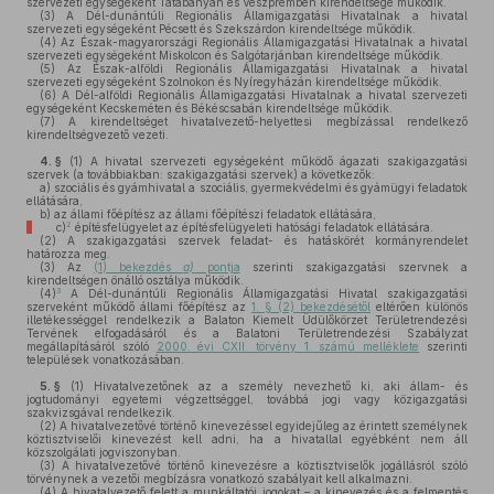
szervezeti egységeként Tatabányán és Veszprémben kirendeltsége működik.
(3)
A Dél-dunántúli Regionális Államigazgatási Hivatalnak a hivatal
szervezeti egységeként Pécsett és Szekszárdon kirendeltsége működik.
(4)
Az Észak-magyarországi Regionális Államigazgatási Hivatalnak a hivatal
szervezeti egységeként Miskolcon és Salgótarjánban kirendeltsége működik.
(5)
Az Észak-alföldi Regionális Államigazgatási Hivatalnak a hivatal
szervezeti egységeként Szolnokon és Nyíregyházán kirendeltsége működik.
(6)
A Dél-alföldi Regionális Államigazgatási Hivatalnak a hivatal szervezeti
egységeként Kecskeméten és Békéscsabán kirendeltsége működik.
(7)
A kirendeltséget hivatalvezető-helyettesi megbízással rendelkező
kirendeltségvezető vezeti.
4. §
(1)
A hivatal szervezeti egységeként működő ágazati szakigazgatási
szervek (a továbbiakban: szakigazgatási szervek) a következők:
a)
szociális és gyámhivatal a szociális, gyermekvédelmi és gyámügyi feladatok
ellátására,
b)
az állami főépítész az állami főépítészi feladatok ellátására,
2
c)
építésfelügyelet az építésfelügyeleti hatósági feladatok ellátására.
(2)
A szakigazgatási szervek feladat- és hatáskörét kormányrendelet
határozza meg.
(3)
Az
(1) bekezdés
a)
pontja
szerinti szakigazgatási szervnek a
kirendeltségen önálló osztálya működik.
3
(4)
A Dél-dunántúli Regionális Államigazgatási Hivatal szakigazgatási
szerveként működő állami főépítész az
1. § (2) bekezdésétől
eltérően különös
illetékességgel rendelkezik a Balaton Kiemelt Üdülőkörzet Területrendezési
Tervének elfogadásáról és a Balatoni Területrendezési Szabályzat
megállapításáról szóló
2000. évi CXII. törvény 1. számú melléklete
szerinti
települések vonatkozásában.
5. §
(1)
Hivatalvezetőnek az a személy nevezhető ki, aki állam- és
jogtudományi egyetemi végzettséggel, továbbá jogi vagy közigazgatási
szakvizsgával rendelkezik.
(2)
A hivatalvezetővé történő kinevezéssel egyidejűleg az érintett személynek
köztisztviselői kinevezést kell adni, ha a hivatallal egyébként nem áll
közszolgálati jogviszonyban.
(3)
A hivatalvezetővé történő kinevezésre a köztisztviselők jogállásról szóló
törvénynek a vezetői megbízásra vonatkozó szabályait kell alkalmazni.
(4)
A hivatalvezető felett a munkáltatói jogokat – a kinevezés és a felmentés