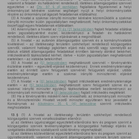
valamint a feladat- és hatáskörrel rendelkező, illetékes államigazgatási szervvel
egyeztetve – az
Ötv. 97. §
d)
pontjában
foglaltakra figyelemmel a helyi
önkormányzat kérésére szakmai segítséget nyújt a helyi önkormányzatok
részére az önkormányzat ágazati feladatainak ellátásához.
(3)
A hivatal a szakmai irányító miniszter kérésére közreműködik a szakmai
irányító miniszter külön jogszabályban meghatározott, helyi önkormányzatokkal
összefüggő egyes feladatainak ellátásában.
(4)
Amennyiben a hivatal az
(1) és (2) bekezdésben
foglalt feladatai ellátása
során jogszabálysértést észlel, kezdeményezi a feladat- és hatáskörrel
rendelkező, illetékes állami szerv eljárásának a megindítását.
(5)
A hivatal – az autonóm államigazgatási szervek és a kormányhivatalok
kivételével – az illetékességi területén székhellyel rendelkező közigazgatási
szervtől, valamint hatósági jogkörben eljáró más szervtől vagy személytől az
általuk ellátott államigazgatási feladatokat érintően bármely döntést bekérhet,
intézkedéséről tájékoztatást kérhet, illetve – külön jogszabályban meghatározott
esetekben – az iratokba betekinthet.
(6)
A hivatal az
(5) bekezdésben
meghatározott szervnél – törvénysértés
észlelése esetén – egyeztető eljárást kezdeményez. Ennek eredménytelensége
esetén az érintett szerv felügyeleti szervénél felügyeleti eljárást, utóbbi
eredménytelensége esetén a szakmai irányító miniszternél eljárást
kezdeményez.
(7)
A hivatal – a
(6) bekezdésben
foglalt intézkedések eredménytelensége
esetén – az
(5) bekezdésben
meghatározott szerv felügyeleti szerve és a
szakmai irányító miniszter egyidejű tájékoztatása mellett kezdeményezi az
önkormányzati miniszternél a
(8) bekezdésben
foglalt intézkedés megtételét.
(8)
Ha a törvénysértés másként nem orvosolható, az önkormányzati miniszter
és a Miniszterelnöki Hivatalt vezető miniszter együttesen tesz javaslatot a
Kormánynak az
Alkotmány 35. § (4) bekezdése
szerinti intézkedés
meghozatalára.
13. §
(1)
A hivatal az illetékességi területén székhellyel rendelkező
közigazgatási szervek vonatkozásában ellenőrzi
a)
az illetékes ügyészséggel egyeztetett ellenőrzési terv és program szerint a
közigazgatási szervek tevékenységében a közigazgatási hatósági eljárás és
szolgáltatás általános szabályairól szóló törvény végrehajtását;
b)
az illetékes közlevéltárral egyeztetett ellenőrzési terv és program szerint az
ügyiratkezelésről, valamint a központi államigazgatási szervek területi szervei