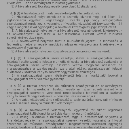
kivételével – az önkormányzati miniszter gyakorolja.
(5)
A hivatalvezető főosztályvezetői besorolású köztisztviselő.
6. §
(1)
A hivatalvezetőt hivatalvezető-helyettes helyettesítheti.
(2)
Hivatalvezető-helyettesnek az a személy bízható meg, aki állam- és
jogtudományi egyetemi végzettséggel, továbbá jogi vagy közigazgatási
szakvizsgával rendelkezik, valamint a hivatallal közszolgálati jogviszonyban áll
vagy a megbízásával egyidejűleg a hivatallal közszolgálati jogviszonyt létesít.
(3)
A hivatalvezető-helyettest – a hivatalvezető véleményének kikérésével –
az önkormányzati miniszter a Miniszterelnöki Hivatalt vezető miniszter
egyetértésével bízza meg.
(4)
A hivatalvezető-helyettes felett a munkáltatói jogokat – a kinevezés, a
felmentés, illetve a vezetői megbízás adása és visszavonása kivételével – a
hivatalvezető gyakorolja.
(5)
A hivatalvezető-helyettes főosztályvezetői besorolású köztisztviselő.
7. §
(1)
A szakigazgatási szerv vezetője, illetve a szakigazgatási szerv
feladatait ellátó személy felett a munkáltatói jogokat a hivatalvezető gyakorolja. A
szakigazgatási szerv vezetője esetében vezetői megbízás adásához és
visszavonásához a szakigazgatási szerv által ellátott államigazgatási feladat
ellátásának szakmai irányító miniszter egyetértése szükséges.
(2)
A szakigazgatási szerv köztisztviselői felett a munkáltatói jogokat a
szakigazgatási szerv vezetője gyakorolja.
8. §
(1)
A hivatal szervezeti és működési szabályzatát az önkormányzati
miniszter a Miniszterelnöki Hivatalt vezető miniszter egyetértésével – a
szakigazgatási szervekre vonatkozó rendelkezések tekintetében a szakmai
irányító miniszter egyetértésével – normatív utasításban adja ki.
(2)
A hivatal költségvetésének előkészítése során az önkormányzati miniszter
kikéri a szakmai irányító miniszter véleményét.
9. §
(1)
A hivatalvezető véleményező, egyeztető fórumként regionális
államigazgatási kollégiumot (a továbbiakban: kollégium) működtet.
(2)
A kollégium elnöke a hivatalvezető, tagjai a hivatalvezető-helyettes, a
kirendeltségvezetők, a szakigazgatási szervek vezetői, valamint a hivatal
szervezeti és működési szabályzatban meghatározott szervezeti egységek
vezetői, továbbá a központi hivataloknak és a kormányhivataloknak a hivatal