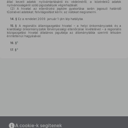
által kezelt adatok nyilvántartásáról és védelméről, a közérdekű adatok
nyilvánosságáról szóló jogszabályok végrehajtását.
(2)
A hivatal az ellenőrzési jogköre gyakorlása során jogosult határidő
tűzésével adatokat, felvilágosítást kérni, az iratokat megismerni.
14. §
Ez a rendelet 2009. január 1-jén lép hatályba.
15. §
A regionális államigazgatási hivatal – a helyi önkormányzatok és a
kisebbségi önkormányzatok törvényességi ellenőrzése kivételével – a regionális
közigazgatási hivatal általános jogutódja az állománytábla szerinti létszám
érintetlenül hagyásával.
5
16. §
6
17. §
A cookie-k segítenek