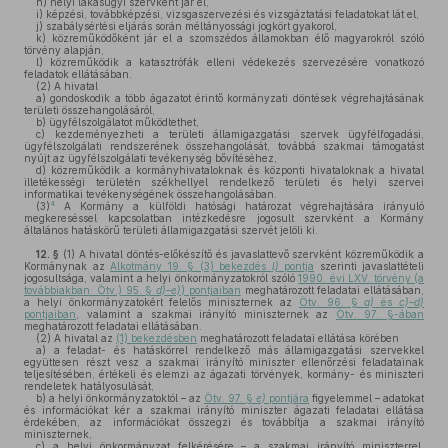
h)
helyi lakásügyi szervként jár el,
i)
képzési, továbbképzési, vizsgaszervezési és vizsgáztatási feladatokat lát el,
j)
szabálysértési eljárás során méltányossági jogkört gyakorol,
k)
közreműködőként jár el a szomszédos államokban élő magyarokról szóló
törvény alapján,
l)
közreműködik a katasztrófák elleni védekezés szervezésére vonatkozó
feladatok ellátásában.
(2)
A hivatal
a)
gondoskodik a több ágazatot érintő kormányzati döntések végrehajtásának
területi összehangolásáról,
b)
ügyfélszolgálatot működtethet,
c)
kezdeményezheti a területi államigazgatási szervek ügyfélfogadási,
ügyfélszolgálati rendszerének összehangolását, továbbá szakmai támogatást
nyújt az ügyfélszolgálati tevékenység bővítéséhez,
d)
közreműködik a kormányhivataloknak és központi hivataloknak a hivatal
illetékességi területén székhellyel rendelkező területi és helyi szervei
informatikai tevékenységének összehangolásában.
4
(3)
A Kormány a külföldi hatósági határozat végrehajtására irányuló
megkereséssel kapcsolatban intézkedésre jogosult szervként a Kormány
általános hatáskörű területi államigazgatási szervét jelöli ki.
12. §
(1)
A hivatal döntés-előkészítő és javaslattevő szervként közreműködik a
Kormánynak az
Alkotmány 19. § (3) bekezdés
l)
pontja
szerinti javaslattételi
jogosultsága, valamint a helyi önkormányzatokról szóló
1990. évi LXV. törvény (a
továbbiakban: Ötv.) 95. §
d)–e)
) pontjaiban
meghatározott feladatai ellátásában,
a helyi önkormányzatokért felelős miniszternek az
Ötv. 96. §
a)
és
c)–d)
pontjaiban
, valamint a szakmai irányító miniszternek az
Ötv. 97. §-ában
meghatározott feladatai ellátásában.
(2)
A hivatal az
(1) bekezdésben
meghatározott feladatai ellátása körében
a)
a feladat- és hatáskörrel rendelkező más államigazgatási szervekkel
együttesen részt vesz a szakmai irányító miniszter ellenőrzési feladatainak
teljesítésében, értékeli és elemzi az ágazati törvények, kormány- és miniszteri
rendeletek hatályosulását,
b)
a helyi önkormányzatoktól – az
Ötv. 97. §
e)
pontjára
figyelemmel – adatokat
és információkat kér a szakmai irányító miniszter ágazati feladatai ellátása
érdekében, az információkat összegzi és továbbítja a szakmai irányító
miniszternek,
c)
a helyi önkormányzat felkérésére – a szakmai irányító miniszterrel,