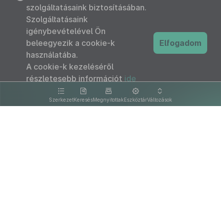
szolgáltatásaink biztosításában.
Szolgáltatásaink
igénybevételével Ön
beleegyezik a cookie-k
Elfogadom
használatába.
A cookie-k kezeléséről
részletesebb információt
ide
kattintva olvashat.
Szerkezet
Keresés
Megnyitottak
Eszköztár
Változások