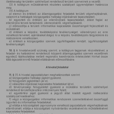
illetékességi területén székhellyel rendelkező területi szerveinek a vezetői.
(3)
A kollégium működésének részletes szabályait ügyrendjében határozza
meg.
(4)
A kollégium
a)
elemzi és értékeli az államigazgatási feladatok területi végrehajtásának,
valamint a hatóságok közigazgatási hatósági eljárásának tapasztalatait,
b)
egyezteti és értékeli az ellenőrzések tapasztalatait, állást foglal az
ellenőrzési tervek tartalmáról, ütemezéséről, végrehajtásáról,
c)
előmozdítja a területi informatikai kapcsolatok összehangolt fejlesztését és
működését,
d)
értékeli a képzési, továbbképzési tevékenységet, véleményezi az erre
vonatkozó terveket, ajánlásokat dolgoz ki a képzés, továbbképzés tárgyköreire és
módszereire vonatkozóan,
e)
értékeli a közigazgatási szervek ügyfélfogadási rendjét, ügyfélszolgálati
tevékenységét.
10. §
A hivatalvezető szükség szerint, a kollégium tagjainak részvételével, a
feladat- és hatáskörrel rendelkező központi államigazgatási szervek vezetőinek
egyidejű tájékoztatása mellett regionális koordinációs értekezletet hívhat össze
több ágazatot érintő feladat ellátásának előmozdítására.
A hivatal feladatai
11. §
(1)
A hivatal jogszabályban meghatározottak szerint
a)
közigazgatási hatósági jogkört gyakorol,
b)
felügyeleti jogkörében jár el,
c)
választási eljárással kapcsolatos feladatokat lát el,
d)
törvényességi felügyeletet gyakorol a működési területén székhellyel
rendelkező területfejlesztési intézmények felett,
e)
egyetértési jogot gyakorol a jegyző által kiadott egyedi iratkezelési
szabályzat kiadásához,
f)
végzi a közigazgatási informatikai rendszerek üzemeltetésével összefüggő
ügyviteli és informatikai feladatokat,
g)
ellátja a közszolgálati jogviszonyra vonatkozó jogszabályok végrehajtásának
ellenőrzését, ellátja a közszolgálati nyilvántartás vezetésével és működtetésével
kapcsolatos feladatokat,