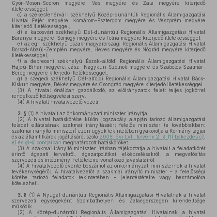
Győr-Moson-Sopron megyére, Vas megyére és Zala megyére kiterjedő
illetékességgel,
c)
a székesfehérvári székhelyű Közép-dunántúli Regionális Államigazgatási
Hivatal Fejér megyére, Komárom-Esztergom megyére és Veszprém megyére
kiterjedő illetékességgel,
d)
a kaposvári székhelyű Dél-dunántúli Regionális Államigazgatási Hivatal
Baranya megyére, Somogy megyére és Tolna megyére kiterjedő illetékességgel,
e)
az egri székhelyű Észak-magyarországi Regionális Államigazgatási Hivatal
Borsod-Abaúj-Zemplén megyére, Heves megyére és Nógrád megyére kiterjedő
illetékességgel,
f)
a debreceni székhelyű Észak-alföldi Regionális Államigazgatási Hivatal
Hajdú-Bihar megyére, Jász- Nagykun-Szolnok megyére és Szabolcs-Szatmár-
Bereg megyére kiterjedő illetékességgel,
g)
a szegedi székhelyű Dél-alföldi Regionális Államigazgatási Hivatal Bács-
Kiskun megyére, Békés megyére és Csongrád megyére kiterjedő illetékességgel.
(3)
A hivatal önállóan gazdálkodó, az előirányzatok felett teljes jogkörrel
rendelkező költségvetési szerv.
(4)
A hivatalt hivatalvezető vezeti.
2. §
(1)
A hivatalt az önkormányzati miniszter irányítja.
(2)
A hivatal hatáskörébe külön jogszabály alapján tartozó államigazgatási
feladat ellátásának szakmai irányításáért felelős miniszter (a továbbiakban:
szakmai irányító miniszter) ezen ügyek tekintetében gyakorolja a Kormány tagjai
és az államtitkárok jogállásáról szóló
2006. évi LVII. törvény 2. § (1) bekezdés
c)
,
e)
és
g)–i)
pontjaiban
meghatározott hatásköröket.
(3)
A szakmai irányító miniszter írásban tájékoztatja a hivatalt a feladatkörét
érintő ágazati tervekről, ágazatpolitikai elképzelésekről, a megvalósítás
szervezeti és intézményi feltételeire vonatkozó javaslatairól.
(4)
A hivatalvezető évente beszámol az önkormányzati miniszternek a hivatal
tevékenységéről. A hivatalvezetőt a szakmai irányító miniszter – a felelősségi
körébe tartozó feladatok tekintetében – jelentéstételre vagy beszámolóra
kötelezheti.
3. §
(1)
A Nyugat-dunántúli Regionális Államigazgatási Hivatalnak a hivatal
szervezeti egységeként Szombathelyen és Zalaegerszegen kirendeltsége
működik.
(2)
A Közép-dunántúli Regionális Államigazgatási Hivatalnak a hivatal