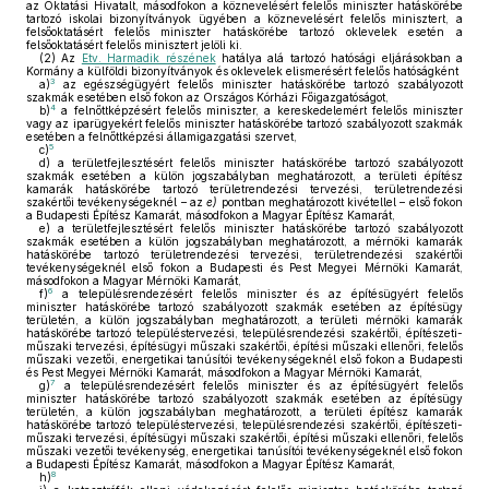
az Oktatási Hivatalt, másodfokon a köznevelésért felelős miniszter hatáskörébe
tartozó iskolai bizonyítványok ügyében a köznevelésért felelős minisztert, a
felsőoktatásért felelős miniszter hatáskörébe tartozó oklevelek esetén a
felsőoktatásért felelős minisztert jelöli ki.
(2)
Az
Etv. Harmadik részének
hatálya alá tartozó hatósági eljárásokban a
Kormány a külföldi bizonyítványok és oklevelek elismerésért felelős hatóságként
3
a)
az egészségügyért felelős miniszter hatáskörébe tartozó szabályozott
szakmák esetében első fokon az Országos Kórházi Főigazgatóságot,
4
b)
a felnőttképzésért felelős miniszter, a kereskedelemért felelős miniszter
vagy az iparügyekért felelős miniszter hatáskörébe tartozó szabályozott szakmák
esetében a felnőttképzési államigazgatási szervet,
5
c)
d)
a területfejlesztésért felelős miniszter hatáskörébe tartozó szabályozott
szakmák esetében a külön jogszabályban meghatározott, a területi építész
kamarák hatáskörébe tartozó területrendezési tervezési, területrendezési
szakértői tevékenységeknél – az
e)
pontban meghatározott kivétellel – első fokon
a Budapesti Építész Kamarát, másodfokon a Magyar Építész Kamarát,
e)
a területfejlesztésért felelős miniszter hatáskörébe tartozó szabályozott
szakmák esetében a külön jogszabályban meghatározott, a mérnöki kamarák
hatáskörébe tartozó területrendezési tervezési, területrendezési szakértői
tevékenységeknél első fokon a Budapesti és Pest Megyei Mérnöki Kamarát,
másodfokon a Magyar Mérnöki Kamarát,
6
f)
a településrendezésért felelős miniszter és az építésügyért felelős
miniszter hatáskörébe tartozó szabályozott szakmák esetében az építésügy
területén, a külön jogszabályban meghatározott, a területi mérnöki kamarák
hatáskörébe tartozó településtervezési, településrendezési szakértői, építészeti-
műszaki tervezési, építésügyi műszaki szakértői, építési műszaki ellenőri, felelős
műszaki vezetői, energetikai tanúsítói tevékenységeknél első fokon a Budapesti
és Pest Megyei Mérnöki Kamarát, másodfokon a Magyar Mérnöki Kamarát,
7
g)
a településrendezésért felelős miniszter és az építésügyért felelős
miniszter hatáskörébe tartozó szabályozott szakmák esetében az építésügy
területén, a külön jogszabályban meghatározott, a területi építész kamarák
hatáskörébe tartozó településtervezési, településrendezési szakértői, építészeti-
műszaki tervezési, építésügyi műszaki szakértői, építési műszaki ellenőri, felelős
műszaki vezetői tevékenység, energetikai tanúsítói tevékenységeknél első fokon
a Budapesti Építész Kamarát, másodfokon a Magyar Építész Kamarát,
8
h)