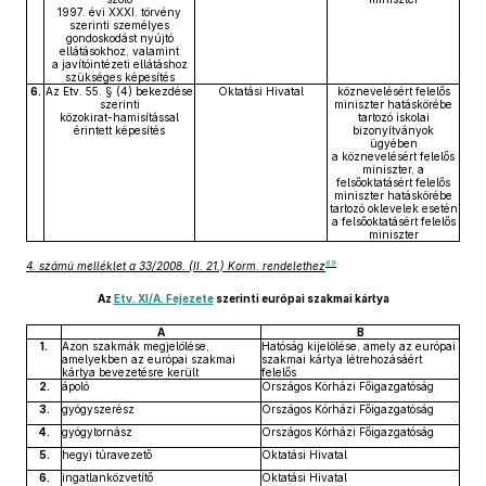
1997. évi XXXI. törvény
szerinti személyes
gondoskodást nyújtó
ellátásokhoz, valamint
a javítóintézeti ellátáshoz
szükséges képesítés
6.
Az Etv. 55. § (4) bekezdése
Oktatási Hivatal
köznevelésért felelős
szerinti
miniszter hatáskörébe
közokirat-hamisítással
tartozó iskolai
érintett képesítés
bizonyítványok
ügyében
a köznevelésért felelős
miniszter, a
felsőoktatásért felelős
miniszter hatáskörébe
tartozó oklevelek esetén
a felsőoktatásért felelős
miniszter
89
4. számú melléklet a 33/2008. (II. 21.) Korm. rendelethez
Az
Etv. XI/A. Fejezete
szerinti európai szakmai kártya
A
B
1.
Azon szakmák megjelölése,
Hatóság kijelölése, amely az európai
amelyekben az európai szakmai
szakmai kártya létrehozásáért
kártya bevezetésre került
felelős
2.
ápoló
Országos Kórházi Főigazgatóság
3.
gyógyszerész
Országos Kórházi Főigazgatóság
4.
gyógytornász
Országos Kórházi Főigazgatóság
5.
hegyi túravezető
Oktatási Hivatal
6.
ingatlanközvetítő
Oktatási Hivatal