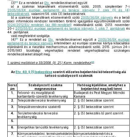
84
(3)
Ez a rendelet az
Etv.
rendelkezéseivel együtt
a)
a szakmai képesítések elismeréséről szóló, 2005. szeptember 7-i
2005/36/EK európai parlamenti és tanácsi irányelv 7. cikk (1) és (4)
bekezdésének
, valamint 56. cikk (3) bekezdésének,
b)
a szakmai képesítések elismeréséről szóló
2005/36/EK irányelv
és a belső
piaci információs rendszer keretében történő igazgatási együttműködésről szóló
1024/2012/EU rendelet (az IMI-rendelet)
módosításáról szóló, 2013. november
20-i
2013/55/EU európai parlamenti és tanácsi irányelv 1. cikk 7. pontjának
és
44. pontjának
való megfelelést szolgálja.
85
(4)
Ez a rendelet az
Etv.
rendelkezéseivel együtt a
2005/36/EK európai
parlamenti és tanácsi irányelv
értelmében az európai szakmai kártya kibocsátási
eljárásáról és a riasztási mechanizmus alkalmazásáról szóló, 2015. június 24-i
2015/983 bizottsági végrehajtási rendelet végrehajtásához szükséges
rendelkezéseket állapít meg.
86
1. számú melléklet a 33/2008. (II. 21.) Korm. rendelethez
Az
Etv. 40. § (1) bekezdése
szerinti előzetes bejelentési kötelezettség alá
tartozó szabályozott szakmák
Sorsz
Szabályozott szakma
Hatóság kijelölése, amelyhez a
ám
megnevezése
bejelentést meg kell tenni
1.
Felvonó- és mozgólépcső
Budapesti és Pest Megyei Mérnöki
karbantartó-szerelői tevékenység
Kamara
2.
Településtervezési tevékenység
2. § (5) bekezdése szerint
3.
Településrendezési szakértő
2. § (5) bekezdése szerint
4.
Területrendezési tervezési
2. § (5) bekezdés b) pont szerint
tevékenység
5.
6.
Energetikai tanúsítói tevékenység
2. § (5) bekezdése szerint
7.
Környezetvédelmi, természetvédelmi
környezetvédelemért és a