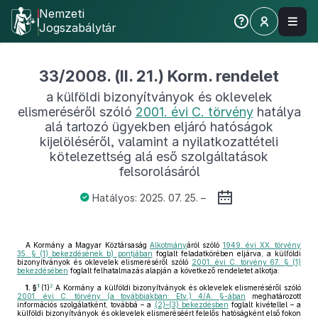
Nemzeti
Jogszabálytár
33/2008. (II. 21.) Korm. rendelet
a külföldi bizonyítványok és oklevelek
elismeréséről szóló
2001. évi C. törvény
hatálya
alá tartozó ügyekben eljáró hatóságok
kijelöléséről, valamint a nyilatkozattételi
kötelezettség alá eső szolgáltatások
felsorolásáról
Hatályos: 2025. 07. 25. –
A Kormány a Magyar Köztársaság
Alkotmány
áról szóló
1949. évi XX. törvény
35. § (1) bekezdésének b) pontjában
foglalt feladatkörében eljárva, a külföldi
bizonyítványok és oklevelek elismeréséről szóló
2001. évi C. törvény 67. § (1)
bekezdésében
foglalt felhatalmazás alapján a következő rendeletet alkotja:
1
2
1. §
(1)
A Kormány a külföldi bizonyítványok és oklevelek elismeréséről szóló
2001. évi C. törvény (a továbbiakban: Etv.) 4/A. §-ában
meghatározott
információs szolgálatként, továbbá – a
(2)–(3) bekezdésben
foglalt kivétellel – a
külföldi bizonyítványok és oklevelek elismeréséért felelős hatóságként első fokon