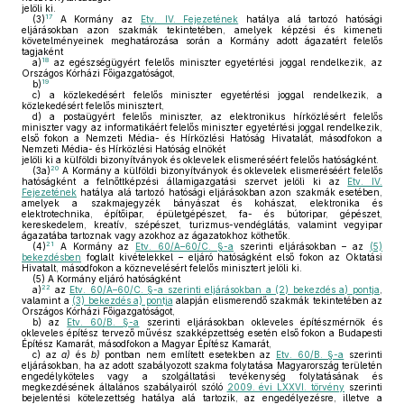
jelöli ki.
17
(3)
A Kormány az
Etv. IV. Fejezetének
hatálya alá tartozó hatósági
eljárásokban azon szakmák tekintetében, amelyek képzési és kimeneti
követelményeinek meghatározása során a Kormány adott ágazatért felelős
tagjaként
18
a)
az egészségügyért felelős miniszter egyetértési joggal rendelkezik, az
Országos Kórházi Főigazgatóságot,
19
b)
c)
a közlekedésért felelős miniszter egyetértési joggal rendelkezik, a
közlekedésért felelős minisztert,
d)
a postaügyért felelős miniszter, az elektronikus hírközlésért felelős
miniszter vagy az informatikáért felelős miniszter egyetértési joggal rendelkezik,
első fokon a Nemzeti Média- és Hírközlési Hatóság Hivatalát, másodfokon a
Nemzeti Média- és Hírközlési Hatóság elnökét
jelöli ki a külföldi bizonyítványok és oklevelek elismeréséért felelős hatóságként.
20
(3a)
A Kormány a külföldi bizonyítványok és oklevelek elismeréséért felelős
hatóságként a felnőttképzési államigazgatási szervet jelöli ki az
Etv. IV.
Fejezetének
hatálya alá tartozó hatósági eljárásokban azon szakmák esetében,
amelyek a szakmajegyzék bányászat és kohászat, elektronika és
elektrotechnika, építőipar, épületgépészet, fa- és bútoripar, gépészet,
kereskedelem, kreatív, szépészet, turizmus-vendéglátás, valamint vegyipar
ágazatába tartoznak vagy azokhoz az ágazatokhoz köthetők.
21
(4)
A Kormány az
Etv. 60/A–60/C. §-a
szerinti eljárásokban – az
(5)
bekezdésben
foglalt kivételekkel – eljáró hatóságként első fokon az Oktatási
Hivatalt, másodfokon a köznevelésért felelős minisztert jelöli ki.
(5)
A Kormány eljáró hatóságként
22
a)
az
Etv. 60/A–60/C. §-a szerinti eljárásokban a (2) bekezdés a) pontja
,
valamint a
(3) bekezdés a) pontja
alapján elismerendő szakmák tekintetében az
Országos Kórházi Főigazgatóságot,
b)
az
Etv. 60/B. §-a
szerinti eljárásokban okleveles építészmérnök és
okleveles építész tervező művész szakképzettség esetén első fokon a Budapesti
Építész Kamarát, másodfokon a Magyar Építész Kamarát,
c)
az
a)
és
b)
pontban nem említett esetekben az
Etv. 60/B. §-a
szerinti
eljárásokban, ha az adott szabályozott szakma folytatása Magyarország területén
engedélyköteles vagy a szolgáltatási tevékenység folytatásának és
megkezdésének általános szabályairól szóló
2009. évi LXXVI. törvény
szerinti
bejelentési kötelezettség hatálya alá tartozik, az engedélyezésre, illetve a