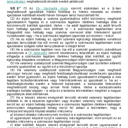
bekezdésben
meghatározott okiratok eredeti példányát.
57
5/E. §
(1)
Az
Etv. Harmadik része
szerinti eljárásban az e §-ban
meghatározott igazolások hiteles fordítása és hiteles másolata az eredeti
igazolások kiállítását követő három hónapon belül használható fel.
(2)
Az eljáró hatóság a szakma gyakorlásához előírt körülmény megfelelő
igazolásaként fogadja el a származási tagállam illetékes hatósága által e
körülményről kiállított igazolást, illetve – ha adott tagállamban az adott tényről
ilyen hatósági igazolás nem állítható ki – a származási tagállamban arra
feljogosított más hatóság vagy szakmai szervezet által hitelesként igazolt
nyilatkozatot vagy – ha a származási tagállam jogrendje azt elismeri – esküt.
(3)
Ha az eljáró hatóság az ügyfél számára egészségi állapotára vonatkozó
igazolás benyújtását írja elő, ennek az ügyfél a származási tagállamban ezek
igazolására szolgáló iratok benyújtásával is eleget tehet.
(4)
Ha a származási tagállam nem írja elő a szakmát gyakorolni szándékozó
személynek a
(3) bekezdés
szerinti követelmény teljesítését, az eljáró hatóság
elfogadja a származási tagállam illetékes hatósága által kiállított, az ügyfél
egészségi állapotára vonatkozó, a Magyarországon előírt tartalmú igazolást.
(5)
Ha valamely szabályozott szakmát Magyarországon csak büntetlen előéletű
személy gyakorolhat, az ügyfél ezt a körülményt igazolja.
(6)
Ha valamely szabályozott szakmát Magyarországon csak megfelelő
pénzügyi helyzet vagy megfelelő felelősségbiztosítással rendelkezés igazolása
esetén lehet gyakorolni, az eljáró hatóság ezek igazolásaként elfogadja a más
tagállam biztosítóintézetének vagy hitelintézetének az igazolását is, ha az –
felelősségbiztosítás esetén a fedezett kockázatok, a kockázatok fedezésére
meghatározott összeg vagy annak felső határa, illetve a kockázatviselés
esetleges korlátai alapján – a célja és a tartalma tekintetében megfelel a magyar
jogszabályok által előírtaknak.
(7)
Ha a képzés sikeres elvégzését tanúsító okiratot valamely tagállamban
állították ki, de a képzésre egészben vagy részben valamely más tagállamban
került sor, az eljáró hatóság megkeresi a származási tagállam illetékes hatóságát,
amennyiben megalapozott kétség merül fel abban a tekintetben, hogy a
kihelyezett képzést folytató oktatási intézmény
a)
elismert oktatási intézménynek minősül-e a származási tagállamban,
b)
ugyanolyan képzést nyújt-e valamely más tagállamban, mint amilyet ez az
oktatási intézmény a származási tagállamban nyújt,
c)
által kiállított, képzés sikeres elvégzését tanúsító okirat ugyanazokat a