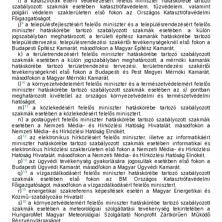
i)
a katasztrófák elleni védekezésért felelős miniszter hatáskörébe tartozó
szabályozott szakmák esetében katasztrófavédelem, tűzvédelem, valamint
polgári védelem szakterületen első fokon az Országos Katasztrófavédelmi
Főigazgatóságot,
9
j)
a településfejlesztésért felelős miniszter és a településrendezésért felelős
miniszter hatáskörébe tartozó szabályozott szakmák esetében a külön
jogszabályban meghatározott, a területi építész kamarák hatáskörébe tartozó
településtervezési, településrendezési szakértői tevékenységeknél első fokon a
Budapesti Építész Kamarát, másodfokon a Magyar Építész Kamarát,
k)
a területrendezésért felelős miniszter hatáskörébe tartozó szabályozott
szakmák esetében a külön jogszabályban meghatározott, a mérnöki kamarák
hatáskörébe tartozó területrendezési tervezési, területrendezési szakértői
tevékenységeknél első fokon a Budapesti és Pest Megyei Mérnöki Kamarát,
másodfokon a Magyar Mérnöki Kamarát,
10
l)
a környezetvédelemért felelős miniszter és a természetvédelemért felelős
miniszter hatáskörébe tartozó szabályozott szakmák esetében az
s)
pontban
meghatározott kivétellel az országos környezetvédelmi és természetvédelmi
hatóságot,
11
m)
a közlekedésért felelős miniszter hatáskörébe tartozó szabályozott
szakmák esetében a közlekedésért felelős minisztert,
n)
a postaügyért felelős miniszter hatáskörébe tartozó szabályozott szakmák
esetében a Nemzeti Média- és Hírközlési Hatóság Hivatalát, másodfokon a
Nemzeti Média- és Hírközlési Hatóság Elnökét,
12
o)
az elektronikus hírközlésért felelős miniszter, illetve az informatikáért
miniszter hatáskörébe tartozó szabályozott szakmák esetében informatikai és
elektronikus hírközlési szakterületen első fokon a Nemzeti Média- és Hírközlési
Hatóság Hivatalát, másodfokon a Nemzeti Média- és Hírközlési Hatóság Elnökét,
13
p)
az ügyvédi tevékenység gyakorlására jogosultak esetében első fokon a
Budapesti Ügyvédi Kamarát, másodfokon a Magyar Ügyvédi Kamarát,
14
q)
a vízgazdálkodásért felelős miniszter hatáskörébe tartozó szabályozott
szakmák esetében első fokon az BM Országos Katasztrófavédelmi
Főigazgatóságot, másodfokon a vízgazdálkodásért felelős minisztert,
15
r)
energetikai szakreferens képesítések esetén a Magyar Energetikai és
Közmű-szabályozási Hivatalt
16
s)
a környezetvédelemért felelős miniszter hatáskörébe tartozó szabályozott
szakmák esetében a meteorológiai szolgáltatási tevékenység tekintetében a
HungaroMet Magyar Meteorológiai Szolgáltató Nonprofit Zártkörűen Működő
Részvénytársaságot