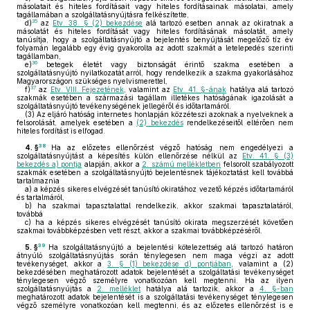
másolatait és hiteles fordításait vagy hiteles fordításainak másolatai, amely
tagállamában a szolgáltatásnyújtásra felkészítette,
35
d)
az
Etv. 38. § (2) bekezdése
alá tartozó esetben annak az okiratnak a
másolatát és hiteles fordítását vagy hiteles fordításának másolatát, amely
tanúsítja, hogy a szolgáltatásnyújtó a bejelentés benyújtását megelőző tíz év
folyamán legalább egy évig gyakorolta az adott szakmát a letelepedés szerinti
tagállamban,
36
e)
betegek életét vagy biztonságát érintő szakma esetében a
szolgáltatásnyújtó nyilatkozatát arról, hogy rendelkezik a szakma gyakorlásához
Magyarországon szükséges nyelvismerettel,
37
f)
az
Etv. VIII. Fejezetének
, valamint az
Etv. 41. §-ának
hatálya alá tartozó
szakmák esetében a származási tagállam illetékes hatóságának igazolását a
szolgáltatásnyújtó tevékenységének jellegéről és időtartamáról.
(3)
Az eljáró hatóság internetes honlapján közzéteszi azoknak a nyelveknek a
felsorolását, amelyek esetében a
(2) bekezdés
rendelkezéseitől eltérően nem
hiteles fordítást is elfogad.
38
4. §
Ha az előzetes ellenőrzést végző hatóság nem engedélyezi a
szolgáltatásnyújtást a képesítés külön ellenőrzése nélkül az
Etv. 41. § (3)
bekezdés a) pontja
alapján, akkor a
2. számú mellékletben
felsorolt szabályozott
szakmák esetében a szolgáltatásnyújtó bejelentésnek tájékoztatást kell továbbá
tartalmaznia
a)
a képzés sikeres elvégzését tanúsító okiratához vezető képzés időtartamáról
és tartalmáról,
b)
ha szakmai tapasztalattal rendelkezik, akkor szakmai tapasztalatáról,
továbbá
c)
ha a képzés sikeres elvégzését tanúsító okirata megszerzését követően
szakmai továbbképzésben vett részt, akkor a szakmai továbbképzéséről.
39
5. §
Ha szolgáltatásnyújtó a bejelentési kötelezettség alá tartozó határon
átnyúló szolgáltatásnyújtás során ténylegesen nem maga végzi az adott
tevékenységet, akkor a
3. § (1) bekezdése d) pontjában
, valamint a (2)
bekezdésében meghatározott adatok bejelentését a szolgáltatási tevékenységet
ténylegesen végző személyre vonatkozóan kell megtenni. Ha az ilyen
szolgáltatásnyújtás a
2. melléklet
hatálya alá tartozik, akkor a
4. §-ban
meghatározott adatok bejelentését is a szolgáltatási tevékenységet ténylegesen
végző személyre vonatkozóan kell megtenni, és az előzetes ellenőrzést is e