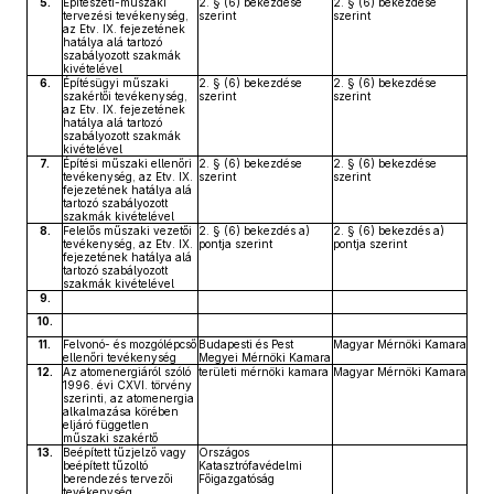
5.
Építészeti-műszaki
2. § (6) bekezdése
2. § (6) bekezdése
tervezési tevékenység,
szerint
szerint
az Etv. IX. fejezetének
hatálya alá tartozó
szabályozott szakmák
kivételével
6.
Építésügyi műszaki
2. § (6) bekezdése
2. § (6) bekezdése
szakértői tevékenység,
szerint
szerint
az Etv. IX. fejezetének
hatálya alá tartozó
szabályozott szakmák
kivételével
7.
Építési műszaki ellenőri
2. § (6) bekezdése
2. § (6) bekezdése
tevékenység, az Etv. IX.
szerint
szerint
fejezetének hatálya alá
tartozó szabályozott
szakmák kivételével
8.
Felelős műszaki vezetői
2. § (6) bekezdés a)
2. § (6) bekezdés a)
tevékenység, az Etv. IX.
pontja szerint
pontja szerint
fejezetének hatálya alá
tartozó szabályozott
szakmák kivételével
9.
10.
11.
Felvonó- és mozgólépcső
Budapesti és Pest
Magyar Mérnöki Kamara
ellenőri tevékenység
Megyei Mérnöki Kamara
12.
Az atomenergiáról szóló
területi mérnöki kamara
Magyar Mérnöki Kamara
1996. évi CXVI. törvény
szerinti, az atomenergia
alkalmazása körében
eljáró független
műszaki szakértő
13.
Beépített tűzjelző vagy
Országos
beépített tűzoltó
Katasztrófavédelmi
berendezés tervezői
Főigazgatóság
tevékenység