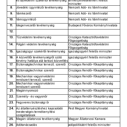
és tájvédelmi szakértői tevékenység
természetvédelemért felelős
miniszter
8.
Jövedéki ügyintézői tevékenység
Nemzeti Adó- és Vámhivatal
9.
Vámkezelő
Nemzeti Adó- és Vámhivatal
10.
Vámügyintéző
Nemzeti Adó- és Vámhivatal
11.
Idegenvezetői tevékenység
Budapest Főváros Kormányhivatala
12.
13.
Tűzvédelmi tevékenység
Országos Katasztrófavédelmi
Főigazgatóság
14.
Polgári védelmi tevékenység
Országos Katasztrófavédelmi
Főigazgatóság
15.
Igazságügyi szakértői tevékenység
igazságügyért felelős miniszter
16.
A közvetítői tevékenységről szóló
igazságügyért felelős miniszter
törvény hatálya alá tartozó közvetítés
17.
Biztonságtechnikai tervező, szerelő
Országos Rendőr-főkapitányság
18.
Biztonságtechnikai szerelő
Országos Rendőr-főkapitányság
19.
Mechanikai vagyonvédelmi
Országos Rendőr-főkapitányság
rendszert tervező, szerelő
20.
Mechanikai vagyonvédelmi
Országos Rendőr-főkapitányság
rendszert szerelő
21.
Magánnyomozó
Országos Rendőr-főkapitányság
22.
Személy- és vagyonőr
Országos Rendőr-főkapitányság
23.
Fegyveres biztonsági őr
Országos Rendőr-főkapitányság
24.
Az állattenyésztéshez kapcsolódó
Pest Megyei Kormányhivatal
mesterséges termékenyítési
szolgáltatások
25.
Magán-állatorvosi tevékenység
Magyar Állatorvosi Kamara
26.
Adótanácsadás
adópolitikáért felelős miniszter