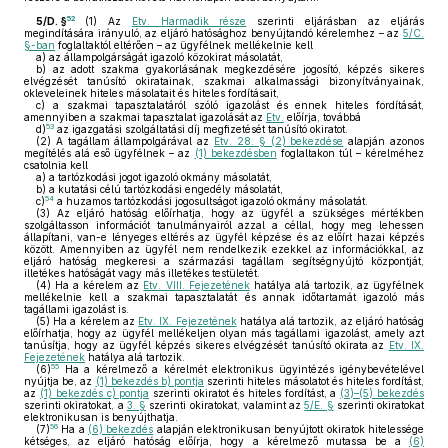
52
5/D. §
(1)
Az
Etv. Harmadik része
szerinti eljárásban az eljárás
megindítására irányuló, az eljáró hatósághoz benyújtandó kérelemhez – az
5/C.
§-ban
foglaltaktól eltérően – az ügyfélnek mellékelnie kell
a)
az állampolgárságát igazoló közokirat másolatát,
b)
az adott szakma gyakorlásának megkezdésére jogosító, képzés sikeres
elvégzését tanúsító okiratainak, szakmai alkalmassági bizonyítványainak,
okleveleinek hiteles másolatait és hiteles fordításait,
c)
a szakmai tapasztalatáról szóló igazolást és ennek hiteles fordítását,
amennyiben a szakmai tapasztalat igazolását az
Etv.
előírja, továbbá
53
d)
az igazgatási szolgáltatási díj megfizetését tanúsító okiratot.
(2)
A tagállam állampolgárával az
Etv. 28. § (2) bekezdése
alapján azonos
megítélés alá eső ügyfélnek – az
(1) bekezdésben
foglaltakon túl – kérelméhez
csatolnia kell
a)
a tartózkodási jogot igazoló okmány másolatát,
b)
a kutatási célú tartózkodási engedély másolatát,
54
c)
a huzamos tartózkodási jogosultságot igazoló okmány másolatát.
(3)
Az eljáró hatóság előírhatja, hogy az ügyfél a szükséges mértékben
szolgáltasson információt tanulmányairól azzal a céllal, hogy meg lehessen
állapítani, van-e lényeges eltérés az ügyfél képzése és az előírt hazai képzés
között. Amennyiben az ügyfél nem rendelkezik ezekkel az információkkal, az
eljáró hatóság megkeresi a származási tagállam segítségnyújtó központját,
illetékes hatóságát vagy más illetékes testületét.
(4)
Ha a kérelem az
Etv. VIII. Fejezetének
hatálya alá tartozik, az ügyfélnek
mellékelnie kell a szakmai tapasztalatát és annak időtartamát igazoló más
tagállami igazolást is.
(5)
Ha a kérelem az
Etv. IX. Fejezetének
hatálya alá tartozik, az eljáró hatóság
előírhatja, hogy az ügyfél mellékeljen olyan más tagállami igazolást, amely azt
tanúsítja, hogy az ügyfél képzés sikeres elvégzését tanúsító okirata az
Etv. IX.
Fejezetének
hatálya alá tartozik.
55
(6)
Ha a kérelmező a kérelmét elektronikus ügyintézés igénybevételével
nyújtja be, az
(1) bekezdés b) pontja
szerinti hiteles másolatot és hiteles fordítást,
az
(1) bekezdés c) pontja
szerinti okiratot és hiteles fordítást, a
(3)–(5) bekezdés
szerinti okiratokat, a
3. §
szerinti okiratokat, valamint az
5/E. §
szerinti okiratokat
elektronikusan is benyújthatja.
56
(7)
Ha a
(6) bekezdés
alapján elektronikusan benyújtott okiratok hitelessége
kétséges, az eljáró hatóság előírja, hogy a kérelmező mutassa be a
(6)