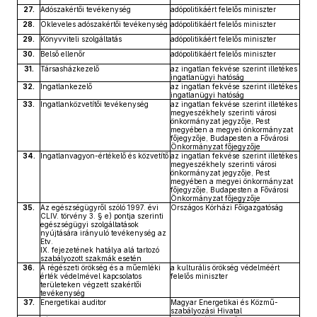
27.
Adószakértői tevékenység
adópolitikáért felelős miniszter
28.
Okleveles adószakértői tevékenység
adópolitikáért felelős miniszter
29.
Könyvviteli szolgáltatás
adópolitikáért felelős miniszter
30.
Belső ellenőr
adópolitikáért felelős miniszter
31.
Társasházkezelő
az ingatlan fekvése szerint illetékes
ingatlanügyi hatóság
32.
Ingatlankezelő
az ingatlan fekvése szerint illetékes
ingatlanügyi hatóság
33.
Ingatlanközvetítői tevékenység
az ingatlan fekvése szerint illetékes
megyeszékhely szerinti városi
önkormányzat jegyzője, Pest
megyében a megyei önkormányzat
főjegyzője, Budapesten a Fővárosi
Önkormányzat főjegyzője
34.
Ingatlanvagyon-értékelő és közvetítő
az ingatlan fekvése szerint illetékes
megyeszékhely szerinti városi
önkormányzat jegyzője, Pest
megyében a megyei önkormányzat
főjegyzője, Budapesten a Fővárosi
Önkormányzat főjegyzője
35.
Az egészségügyről szóló 1997. évi
Országos Kórházi Főigazgatóság
CLIV. törvény 3. § e) pontja szerinti
egészségügyi szolgáltatások
nyújtására irányuló tevékenység az
Etv.
IX. fejezetének hatálya alá tartozó
szabályozott szakmák esetén
36.
A régészeti örökség és a műemléki
a kulturális örökség védelméért
érték védelmével kapcsolatos
felelős miniszter
területeken végzett szakértői
tevékenység
37.
Energetikai auditor
Magyar Energetikai és Közmű-
szabályozási Hivatal