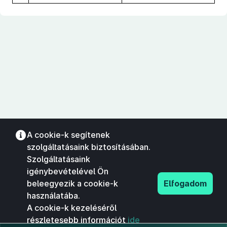
A cookie-k segítenek
szolgáltatásaink biztosításában.
Szolgáltatásaink
igénybevételével Ön
beleegyezik a cookie-k
Elfogadom
használatába.
A cookie-k kezeléséről
részletesebb információt
ide