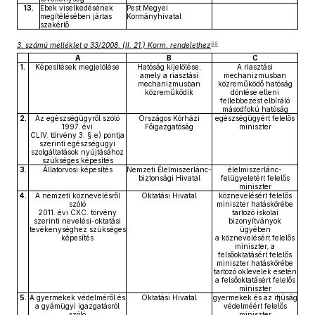
13.
Ebek viselkedésének
Pest Megyei
megítélésében jártas
Kormányhivatal
szakértő
88
3. számú melléklet a 33/2008. (II. 21.) Korm. rendelethez
A
B
C
1.
Képesítések megjelölése
Hatóság kijelölése,
A riasztási
amely a riasztási
mechanizmusban
mechanizmusban
közreműködő hatóság
közreműködik
döntése elleni
fellebbezést elbíráló
másodfokú hatóság
2.
Az egészségügyről szóló
Országos Kórházi
egészségügyért felelős
1997. évi
Főigazgatóság
miniszter
CLIV. törvény 3. § e) pontja
szerinti egészségügyi
szolgáltatások nyújtásához
szükséges képesítés
3.
Állatorvosi képesítés
Nemzeti Élelmiszerlánc-
élelmiszerlánc-
biztonsági Hivatal
felügyeletért felelős
miniszter
4.
A nemzeti köznevelésről
Oktatási Hivatal
köznevelésért felelős
szóló
miniszter hatáskörébe
2011. évi CXC. törvény
tartozó iskolai
szerinti nevelési-oktatási
bizonyítványok
tevékenységhez szükséges
ügyében
képesítés
a köznevelésért felelős
miniszter, a
felsőoktatásért felelős
miniszter hatáskörébe
tartozó oklevelek esetén
a felsőoktatásért felelős
miniszter
5.
A gyermekek védelméről és
Oktatási Hivatal
gyermekek és az ifjúság
a gyámügyi igazgatásról
védelméért felelős
szóló
miniszter