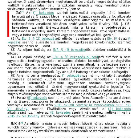
szabályokról szóló törvényben meghatározott beruházás megvalósítása céljából
kiállított munkavállalási célú tartózkodási engedély vagy vendégmunkás-
tartózkodási engedély iránti kérelmet nyújtott be.
71
(1a)
Az
(1) bekezdés
szerinti tartózkodási engedély iránti kérelem
benyújtását az Országos Idegenrendészeti Főigazgatóság által a foglalkoztató
számára kiállított, a harmadik országbeli állampolgárok beutazására és
tartózkodására vonatkozó általános szabályokról szóló törvény 168. § (15)
bekezdése szerinti tájékoztatással, míg a kérelem engedélyezését a
tartózkodási engedély iránti kérelem engedélyezéséről szóló tájékoztatással
vagy a tartózkodási engedéllyel vagy ezek másolatával kell igazolni.
(2)
Az
Etv. 9. § (2) bekezdés
étől eltérően az eljáró hatóság az
Etv. IV.
és az
V.
Fejezet
e szerinti eljárásban a kérelem megérkezését követő naptól számított
negyvenöt napon belül dönt.
(3)
Az eljáró hatóság az
5/F. § (1) bekezdés
étől eltérően szakfordítást is
elfogad.
(4)
Az eljáró hatóság az
5/C. § (1) bekezdés b) pont
jától eltérően a nem
egyediesített tantárgyjegyzéket, oklevélmellékletet, leckekönyvet, tantárgyhálót
is elfogad, illetve, ha a kérelmező számára nem állnak rendelkezésre ezek a
dokumentumok, de azonos időszakban azonos képesítéshez tartozó iratokból a
képzés tartalma megismerhető, úgy az eljáró hatóság ezt az okiratot is elfogadja.
(5)
Amennyiben a kérelmező az
(1) bekezdés
szerinti munkáltatónál legalább
hároméves igazolható külföldi szakmai gyakorlattal rendelkezik, az eljáró
hatóság a kérelmezőt kérelmére ugyanezen szakmai tevékenységnek
ugyanezen munkáltatónál történő magyarországi gyakorlására jogosítja fel,
amennyiben a munkáltató által kiállított, névre szóló igazolás tartalmazza, hogy
milyen tevékenységre vonatkozóan szerezte meg a hároméves gyakorlatot.
(6)
Ha az
(5) bekezdés
szerinti munkáltató a Paksi Atomerőmű kapacitásának
fenntartásával kapcsolatos beruházásról, valamint az ezzel kapcsolatos egyes
törvények módosításáról szóló
2015. évi VII. törvény (a továbbiakban: 2015. évi
VII. törvény)
szerinti Fővállalkozó vagy Alvállalkozó, a
(4) bekezdés
alkalmazásához, illetve az
(5) bekezdés
szerinti kérelemhez mellékelni kell a
2015. évi VII. törvény
szerinti Megrendelő egyetértő nyilatkozatát.
72
5/K. §
Az eljáró hatóság a naptári félévet követő hónap utolsó napjáig a
külföldi bizonyítványok, oklevelek és szakképzettségek elismerésért felelős
miniszternek az egyszerűsített elismerési döntéseiről beszámolót készít.