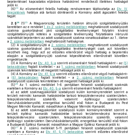
bejelentéssel kapcsolatos eljárásra hatáskörrel rendelkező illetékes hatóságot
jelöli ki.
23
(6)
Az elismerésért felelős hatóság rendszeresen tájékoztatja az
Etv. IV.
fejezetének
hatálya alá tartozó döntéseiről a Kormány adott ágazatért felelős
tagját.
24
25
2. §
(1)
A Magyarország területén határon átnyúló szolgáltatásnyújtás
keretében az e rendelet
1. és 2. számú mellékletében
meghatározott szabályozott
szakma gyakorlásával járó szolgáltatási tevékenységet folytatni kívánó
szolgáltatásnyújtó köteles a szolgáltatási tevékenység folytatására irányuló
szándékát bejelenteni az adott szabályozott szakma vonatkozásában az 1., illetve
a
2. számú mellékletben
meghatározott hatóságnak.
(2)
A szolgáltatásnyújtó a
2. számú mellékletben
meghatározott szabályozott
szakma gyakorlásával járó szolgáltatási tevékenységét csak azt követően
kezdheti meg, hogy azt az előzetes ellenőrzést végző hatóság a bejelentés
alapján a szolgáltatásnyújtó szakmai képesítésének ellenőrzését követően
engedélyezte.
(3)
A Kormány az
Etv. 40. §-a
szerinti elismerésért felelő hatóságként – az
(5)
bekezdésben
foglalt kivétellel – az
1. számú mellékletben
felsorolt szabályozott
szakmák tekintetében ott megjelölt hatóságot jelöli ki.
(4)
A Kormány az
Etv. 41. §-a
szerinti előzetes ellenőrzést végző hatóságként–
a
(6) bekezdésben
foglalt kivétellel – a
2. számú mellékletben
felsorolt
szabályozott szakmák tekintetében ott megjelölt hatóságot jelöli ki.
26
(5)
Az 1. számú melléklet 1–6. pontjában felsorolt szabályozott szakmák
esetében a Kormány az
Etv. 40. §-a
szerinti elismerésért felelős hatóságként
a)
az adott szakmagyakorlást szabályozó külön kormányrendelet szerint a
területi mérnöki kamarák hatáskörébe tartozó településtervezési szakterületen,
településrendezési szakértői, valamint építésügyi szakterületen
(beruházáslebonyolító, energetikai tanúsító) első fokon a Budapesti és Pest
Megyei Mérnöki Kamarát, másodfokon a Magyar Mérnöki Kamarát,
b)
az adott szakmagyakorlást szabályozó külön kormányrendelet szerint a
területi építész kamarák hatáskörébe tartozó területrendezési tervezési,
településtervezési szakterületen, településrendezési szakértői, valamint
építésügyi szakterületen (beruházáslebonyolító, energetikai tanúsító) első fokon
a Budapesti Építész Kamarát, másodfokon a Magyar Építész Kamarát jelöli ki.
27
(6)
A 2. számú melléklet 5–11. pontjában felsorolt szabályozott szakmák
esetében a Kormány az
Etv. 41. § (1) bekezdése
szerinti előzetes ellenőrzést