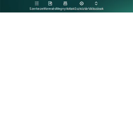
kattintva olvashat.
Szerkezet
Keresés
Megnyitottak
Eszköztár
Változások
Kapcsolat
Felhasználási feltételek
PDF
Akadálymentesítési nyilatkozat
Adatkezelési tájékoztató