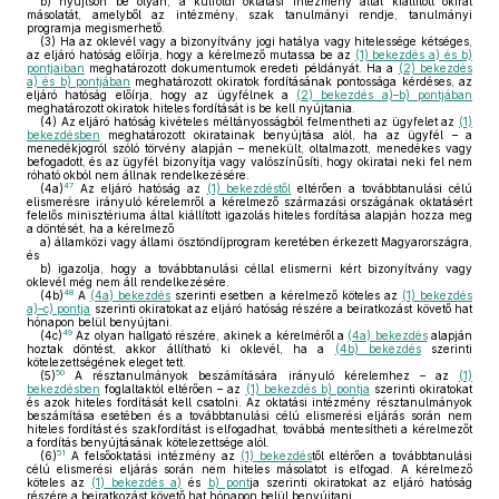
b)
nyújtson be olyan, a külföldi oktatási intézmény által kiállított okirat
másolatát, amelyből az intézmény, szak tanulmányi rendje, tanulmányi
programja megismerhető.
(3)
Ha az oklevél vagy a bizonyítvány jogi hatálya vagy hitelessége kétséges,
az eljáró hatóság előírja, hogy a kérelmező mutassa be az
(1) bekezdés a) és b)
pontjaiban
meghatározott dokumentumok eredeti példányát. Ha a
(2) bekezdés
a) és b) pontjában
meghatározott okiratok fordításának pontossága kérdéses, az
eljáró hatóság előírja, hogy az ügyfélnek a
(2) bekezdés a)–b) pontjában
meghatározott okiratok hiteles fordítását is be kell nyújtania.
(4)
Az eljáró hatóság kivételes méltányosságból felmentheti az ügyfelet az
(1)
bekezdésben
meghatározott okiratainak benyújtása alól, ha az ügyfél – a
menedékjogról szóló törvény alapján – menekült, oltalmazott, menedékes vagy
befogadott, és az ügyfél bizonyítja vagy valószínűsíti, hogy okiratai neki fel nem
róható okból nem állnak rendelkezésére.
47
(4a)
Az eljáró hatóság az
(1) bekezdéstől
eltérően a továbbtanulási célú
elismerésre irányuló kérelemről a kérelmező származási országának oktatásért
felelős minisztériuma által kiállított igazolás hiteles fordítása alapján hozza meg
a döntését, ha a kérelmező
a)
államközi vagy állami ösztöndíjprogram keretében érkezett Magyarországra,
és
b)
igazolja, hogy a továbbtanulási céllal elismerni kért bizonyítvány vagy
oklevél még nem áll rendelkezésére.
48
(4b)
A
(4a) bekezdés
szerinti esetben a kérelmező köteles az
(1) bekezdés
a)–c) pontja
szerinti okiratokat az eljáró hatóság részére a beiratkozást követő hat
hónapon belül benyújtani.
49
(4c)
Az olyan hallgató részére, akinek a kérelméről a
(4a) bekezdés
alapján
hoztak döntést, akkor állítható ki oklevél, ha a
(4b) bekezdés
szerinti
kötelezettségének eleget tett.
50
(5)
A résztanulmányok beszámítására irányuló kérelemhez – az
(1)
bekezdésben
foglaltaktól eltérően – az
(1) bekezdés b) pontja
szerinti okiratokat
és azok hiteles fordítását kell csatolni. Az oktatási intézmény résztanulmányok
beszámítása esetében és a továbbtanulási célú elismerési eljárás során nem
hiteles fordítást és szakfordítást is elfogadhat, továbbá mentesítheti a kérelmezőt
a fordítás benyújtásának kötelezettsége alól.
51
(6)
A felsőoktatási intézmény az
(1) bekezdés
től eltérően a továbbtanulási
célú elismerési eljárás során nem hiteles másolatot is elfogad. A kérelmező
köteles az
(1) bekezdés a)
és
b) pont
ja szerinti okiratokat az eljáró hatóság
részére a beiratkozást követő hat hónapon belül benyújtani.