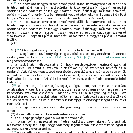
végző hatóságként
28
a)
az adott szakmagyakorlást szabályozó külön kormányrendelet szerint a
területi mérnöki kamarák hatáskörébe tartozó építészeti-műszaki tervezési
szakterületen, valamint építésügyi szakterületen (építésügyi műszaki szakértő,
építési műszaki ellenőr, felelős műszaki vezető) első fokon a Budapesti és Pest
Megyei Mérnöki Kamarát, másodfokon a Magyar Mérnöki Kamarát,
29
b)
az adott szakmagyakorlást szabályozó külön kormányrendelet szerint a
területi építész kamarák hatáskörébe tartozó építészeti-műszaki tervezési
szakterületen, valamint építésügyi szakterületen (építésügyi műszaki szakértő,
építési műszaki ellenőr, felelős műszaki vezető, építésügyi igazgatási szakértő)
első fokon a Budapesti Építész Kamarát, másodfokon a Magyar Építész Kamarát
jelöli ki.
30
(7)
31
3. §
(1)
A szolgáltatásnyújtó bejelentésének tartalmaznia kell
a)
a szolgáltatási tevékenység megkezdésének és folytatásának általános
szabályairól szóló
2009. évi LXXVI. törvény 22. § (1) és (3) bekezdésében
meghatározott adatokat,
b)
a szolgáltató nyilatkozatát arról, hogy rendelkezik-e megfelelő szakmai
biztosítékkal, valamint a szakmai biztosítékot nyújtó szervezet nevéről és a
szakmai biztosítékot megalapozó szerződés azonosításához szükséges adatokról,
a szakmai biztosítékkal fedezett kockázatokról, a szakmai biztosíték területi
hatályáról és a szakmai biztosíték összegéről vagy az abban foglalt garancia felső
határáról,
32
c)
a biztonsági és az egészségügyi ágazatban, valamint a kiskorúak
oktatásához – ideértve a gyermekgondozást és a koragyermekkori nevelést is –
kapcsolódó szakmák esetében – amennyiben azt a magyar jog előírja – az
igazolást arról, hogy a szolgáltatásnyújtó nem áll a foglalkozás gyakorlásától való
eltiltás hatálya alatt, és vele szemben büntetőjogi felelősséget megállapító ítélet
nem született,
d)
a szolgáltatásnyújtás során Magyarországon használni kívánt szakmai
címet.
(2)
A szolgáltatásnyújtó bejelentéséhez csatolni kell
a)
az állampolgárságát igazoló közokirat másolatát,
33
b)
olyan okirat másolatát és hiteles fordítását vagy hiteles fordításának
másolatát, amely tanúsítja, hogy valamely tagállamban letelepedettként jogosult
az adott szakma gyakorlására,
34
c)
a szolgáltatásnyújtó azon képzése sikeres elvégzését tanúsító okiratainak