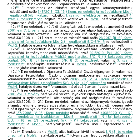
6. §
(1)
E rendelet a kihirdetését követő 8. napon lép hatályba, rendelkezéseit
a hatálybalépését követően indult eljárásokban kell alkalmazni.
73
(2)
E rendeletnek az oktatást szabályozó egyes kormányrendeletek
módosításáról szóló
345/2015. (XI. 19.) Korm. rendelettel (a továbbiakban: Módr.)
megállapított 5/B. §-ában
, módosított
1. számú mellékletében
és megállapított
4.
74
számú mellékletében
foglalt rendelkezéseket a
Módr.
hatálybalépésekor
folyamatban lévő eljárásokban is kell alkalmazni.
75
(2a)
E rendeletnek a külföldi bizonyítványok és oklevelek elismeréséről szóló
2001. évi C. törvény
hatálya alá tartozó ügyekben eljáró hatóságok kijelöléséről,
valamint a nyilatkozattételi kötelezettség alá eső szolgáltatások felsorolásáról
szóló 33/2008. (II. 21.) Korm. rendelet módosításáról szóló
21/2017. (II. 2.) Korm.
rendelettel (a továbbiakban: Módr2.) megállapított 5/C–5/H. §
rendelkezéseit a
Módr2.
hatálybalépésekor folyamatban lévő eljárásokban is alkalmazni kell.
76
(2b)
E rendeletnek a felsőoktatás szabályozására vonatkozó és egyes
kapcsolódó kormányrendeletek módosításáról szóló
191/2019. (VII. 30.) Korm.
rendelettel (a továbbiakban: Módr3.) megállapított 5/C. § (1) bekezdés b)–d)
pontját
,
5/C. § (5) bekezdését
,
5/F. § (1) bekezdését
, valamint
3. számú
77
mellékletét
megállapító rendelkezéseit a
Módr3.
hatálybalépését
követően
indult eljárásokban kell alkalmazni.
78
(2c)
E rendeletnek a Diaszpóra Felsőoktatási Ösztöndíjprogramról, valamint a
Diaszpóra Felsőoktatási Ösztöndíjprogram működéséhez szükséges egyes
kormányrendeletek módosításáról szóló
203/2020. (V. 14.) Korm. rendelettel (a
továbbiakban: Módr4.) megállapított 5/C. § (4a)–(4c) bekezdése
rendelkezéseit a
79
Módr4.
hatálybalépésekor
folyamatban lévő eljárásokban is alkalmazni kell.
80
(2d)
E rendeletnek a külföldi bizonyítványok és oklevelek elismeréséről szóló
2001. évi C. törvény
hatálya alá tartozó ügyekben eljáró hatóságok kijelöléséről,
valamint a nyilatkozattételi kötelezettség alá eső szolgáltatások felsorolásáról
szóló 33/2008. (II. 21.) Korm. rendelet, valamint az idegennyelv-tudást igazoló
államilag elismert nyelvvizsgáztatásról és a külföldön kiállított, idegennyelv-
tudást igazoló nyelvvizsga-bizonyítványok Magyarországon történő honosításáról
szóló
137/2008. (V. 16.) Korm. rendelet
módosításáról szóló
403/2020. (VIII. 17.)
Korm. rendelettel (a továbbiakban: Módr5.) megállapított 1. § (3a) bekezdését
,
5/D. § (6) és (7) bekezdését
,
5/F. § (1) bekezdését
, valamint
4. számú
81
mellékletét
a
Módr5.
hatálybalépését
követően indult eljárásokban kell
alkalmazni.
82
(2e)
E rendeletnek a
Módr5.
által hatályon kívül helyezett
1. § (3) bekezdés
83
b) pontját
a
Módr5.
hatálybalépésekor
folyamatban lévő ügyekben alkalmazni
kell.