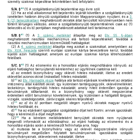
személy szakmai képesítése tekintetében kell lefolytatni.
40
5/A. §
(1)
A szolgáltatásnyújtó bejelentése egy évre szól.
(2)
Ha az első alkalommal tett bejelentés lejártát követően a szolgáltatásnyújtó
ismételten határon átnyúló szolgáltatást kíván Magyarországon nyújtani, és a
3.
§ (2) bekezdésében
meghatározott okiratok által tanúsított körülményekben nem
történt lényeges változás, akkor a szolgáltatásnyújtó bejelentésének csak az (1)
bekezdés a) és b) pontjában meghatározott adatokat kell tartalmaznia.
41
5/B. §
(1)
A
3. számú melléklet
állapítja meg az
Etv. 55. §-ában
meghatározott riasztási mechanizmus alá tartozó képesítéseket, továbbá a
riasztási mechanizmusban közreműködő hatóságokat.
(2)
A
4. számú melléklet
állapítja meg azokat a szakmákat, amelyekben az
Etv. XI/A. Fejezete
szerinti európai szakmai kártya bevezetésre kerül, továbbá
kijelöli azon hatóságokat, amelyek az európai szakmai kártya létrehozásáért
felelősek.
42
5/C. §
(1)
Az elismerési és a honosítási eljárás megindítására irányuló, az
eljáró hatósághoz benyújtandó kérelemhez az ügyfélnek csatolnia kell
a)
az eredeti bizonyítvány vagy oklevél hiteles másolatát, illetve az eredeti
oklevéllel azonos okirat (másodlat) hiteles másolatát,
43
b)
az
Etv. Harmadik része
hatálya alá tartozó eljárások kivételével az oktatási
intézmény által kiállított okirat, így különösen tantárgyjegyzék, oklevélmelléklet,
leckekönyv, tantárgyháló hiteles másolatát, amely hitelt érdemlően igazolja a
tanulmányok időtartamát, és a bizonyítvány vagy oklevél megszerzése
érdekében előírt tanulmányi követelmények, így különösen a hallgatott tárgyak,
vizsgák, szakdolgozatok, záróvizsgák sikeres teljesítését,
44
c)
az
a)
és
b)
pontban megjelölt idegen nyelvű okiratok magyar nyelvű
hiteles fordítását, és
45
d)
ha az eljárásért igazgatási szolgáltatási díjat kell fizetni, annak igazolását,
hogy a kérelmező a díjat megfizette.
46
(2)
Ha a kérelem mellékleteként benyújtott okiratok nem nyújtanak
elegendő információt az elbírálásához, az eljáró hatóság az elismerési és a
honosítási eljárás során a kérelmezőt felhívhatja arra, hogy
a)
mutassa be a bizonyítvány vagy az oklevél megszerzésére irányuló
tanulmányait megelőzően folytatott tanulmányainak igazolására szolgáló
bizonyítványainak, okleveleinek másolatát, illetve