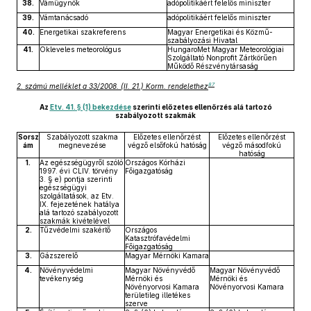
38.
Vámügynök
adópolitikáért felelős miniszter
39.
Vámtanácsadó
adópolitikáért felelős miniszter
40.
Energetikai szakreferens
Magyar Energetikai és Közmű-
szabályozási Hivatal
41.
Okleveles meteorológus
HungaroMet Magyar Meteorológiai
Szolgáltató Nonprofit Zártkörűen
Működő Részvénytársaság
87
2. számú melléklet a 33/2008. (II. 21.) Korm. rendelethez
Az
Etv. 41. § (1) bekezdése
szerinti előzetes ellenőrzés alá tartozó
szabályozott szakmák
Sorsz
Szabályozott szakma
Előzetes ellenőrzést
Előzetes ellenőrzést
ám
megnevezése
végző elsőfokú hatóság
végző másodfokú
hatóság
1.
Az egészségügyről szóló
Országos Kórházi
1997. évi CLIV. törvény
Főigazgatóság
3. § e) pontja szerinti
egészségügyi
szolgáltatások, az Etv.
IX. fejezetének hatálya
alá tartozó szabályozott
szakmák kivételével
2.
Tűzvédelmi szakértő
Országos
Katasztrófavédelmi
Főigazgatóság
3.
Gázszerelő
Magyar Mérnöki Kamara
4.
Növényvédelmi
Magyar Növényvédő
Magyar Növényvédő
tevékenység
Mérnöki és
Mérnöki és
Növényorvosi Kamara
Növényorvosi Kamara
területileg illetékes
szerve