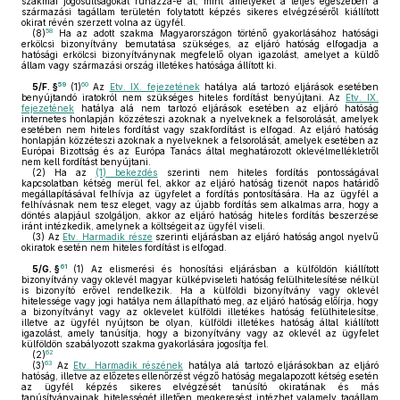
szakmai jogosultságokat ruházza-e át, mint amelyeket a teljes egészében a
származási tagállam területén folytatott képzés sikeres elvégzéséről kiállított
okirat révén szerzett volna az ügyfél.
58
(8)
Ha az adott szakma Magyarországon történő gyakorlásához hatósági
erkölcsi bizonyítvány bemutatása szükséges, az eljáró hatóság elfogadja a
hatósági erkölcsi bizonyítványnak megfelelő olyan igazolást, amelyet a küldő
állam vagy származási ország illetékes hatósága állított ki.
59
60
5/F. §
(1)
Az
Etv. IX. fejezetének
hatálya alá tartozó eljárások esetében
benyújtandó iratokról nem szükséges hiteles fordítást benyújtani. Az
Etv. IX.
fejezetének
hatálya alá nem tartozó eljárások esetében az eljáró hatóság
internetes honlapján közzéteszi azoknak a nyelveknek a felsorolását, amelyek
esetében nem hiteles fordítást vagy szakfordítást is elfogad. Az eljáró hatóság
honlapján közzéteszi azoknak a nyelveknek a felsorolását, amelyek esetében az
Európai Bizottság és az Európa Tanács által meghatározott oklevélmellékletről
nem kell fordítást benyújtani.
(2)
Ha az
(1) bekezdés
szerinti nem hiteles fordítás pontosságával
kapcsolatban kétség merül fel, akkor az eljáró hatóság tizenöt napos határidő
megállapításával felhívja az ügyfelet a fordítás pontosítására. Ha az ügyfél a
felhívásnak nem tesz eleget, vagy az újabb fordítás sem alkalmas arra, hogy a
döntés alapjául szolgáljon, akkor az eljáró hatóság hiteles fordítás beszerzése
iránt intézkedik, amelynek a költségeit az ügyfél viseli.
(3)
Az
Etv. Harmadik része
szerinti eljárásban az eljáró hatóság angol nyelvű
okiratok esetén nem hiteles fordítást is elfogad.
61
5/G. §
(1)
Az elismerési és honosítási eljárásban a külföldön kiállított
bizonyítvány vagy oklevél magyar külképviseleti hatóság felülhitelesítése nélkül
is bizonyító erővel rendelkezik. Ha a külföldi bizonyítvány vagy oklevél
hitelessége vagy jogi hatálya nem állapítható meg, az eljáró hatóság előírja, hogy
a bizonyítványt vagy az oklevelet külföldi illetékes hatóság felülhitelesítse,
illetve az ügyfél nyújtson be olyan, külföldi illetékes hatóság által kiállított
igazolást, amely tanúsítja, hogy a bizonyítvány vagy az oklevél az ügyfelet
külföldön szabályozott szakma gyakorlására jogosítja fel.
62
(2)
63
(3)
Az
Etv. Harmadik részének
hatálya alá tartozó eljárásokban az eljáró
hatóság, illetve az előzetes ellenőrzést végző hatóság megalapozott kétség esetén
az ügyfél képzés sikeres elvégzését tanúsító okiratának és más
tanúsítványainak hitelességét illetően megkeresést intézhet valamely tagállam