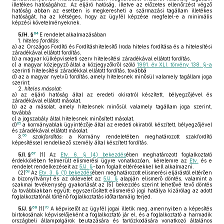
illetékes hatóságához. Az eljáró hatóság, illetve az előzetes ellenőrzést végző
hatóság abban az esetben is megkeresheti a származási tagállam illetékes
hatóságát, ha az kétséges, hogy az ügyfél képzése megfelel-e a minimális
képzési követelményeknek.
64
5/H. §
E rendelet alkalmazásában
1.
hiteles fordítás:
a)
az Országos Fordító és Fordításhitelesítő Iroda hiteles fordítása és a hitelesítési
záradékával ellátott fordítás,
b)
a magyar külképviseleti szerv hitelesítési záradékával ellátott fordítás,
c)
a magyar közjegyző által a közjegyzőkről szóló
1991. év XLI. törvény 138. §-a
szerinti hitelesítési záradékkal ellátott fordítás, továbbá
d)
az a magyar nyelvű fordítás, amely hitelesnek minősül valamely tagállam joga
szerint;
2.
hiteles másolat:
a)
az eljáró hatóság által az eredeti okiratról készített, bélyegzőjével és
záradékával ellátott másolat,
b)
az a másolat, amely hitelesnek minősül valamely tagállam joga szerint,
továbbá
c)
a jogszabály által hitelesnek minősített másolat,
65
d)
a kormányablak ügyintézője által az eredeti okiratról készített, bélyegzőjével
és záradékával ellátott másolat.
66
3.
szakfordítás:
a Kormány rendeletében meghatározott szakfordító
képesítéssel rendelkező személy által készített fordítás.
67
5/I. §
(1)
Az
Etv. 6. § (4) bekezdés
ében meghatározott foglalkoztató
érdekkörében felmerült elismerési ügyre vonatkozóan, kérelemre az
Etv.
és e
rendelet rendelkezéseit az
5/J. §
-ban foglalt eltérésekkel kell alkalmazni.
68
(2)
Az
Etv. 3. § (1) bekezdés
ében meghatározott elismerési eljárástól eltérően
a bizonyítványt és az oklevelet az
5/J. §
alapján elismerő döntés, valamint a
szakmai tevékenység gyakorlását az (5) bekezdés szerint lehetővé tevő döntés
(a továbbiakban együtt: egyszerűsített elismerés) jogi hatálya kizárólag az adott
foglalkoztatónál történő foglalkoztatás időtartamáig terjed.
69
70
5/J. §
(1)
A képviselőt az ügyfél jogai illetik meg, amennyiben a képesítés
birtokosának képviselőjeként a foglalkoztató jár el, és a foglalkoztató a harmadik
országbeli állampolgárok beutazására és tartózkodására vonatkozó általános