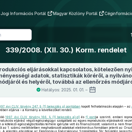
Jogi Információs Portál
Magyar Közlöny Portál
Céginformáció
339/2008. (XII. 30.) Korm. rendelet
odukciós eljárásokkal kapcsolatos, kötelezően ny
nyességi adatok, statisztikák köréről, a nyilván
ódjáról és helyéről, továbbá az ellenőrzés módjár
Hatályos: 2025. 01. 01. –
997. évi CLIV. törvény 247. § (1) bekezdés p) pontjában
kapott felhatalmazás alapján – az
örében eljárva – a Kormány a következőket rendeli:
zóló
1997. évi CLIV. törvény 166. § (1) bekezdés a)–d)
és
f) pont
ja szerinti, emberi repr
rodukciós eljárás) végző egészségügyi szolgáltató az egyes reprodukciós eljárásokról vezet
a kötelező egészségbiztosítás terhére igénybe vett és finanszírozott, valamint a nem finans
ól az 1. számú mellékletben meghatározott adatokat elektronikus formában jelenti az Orsz
A jelentés elküldése az Elektronikus Egészségügyi Szolgáltatási Tér felületén keresztül