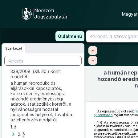
Nemzeti
Magyar 
Jogszabálytár
Ugrás
Oldalmenü
a
tartalomra
Szerkezet
339/2008. (XII. 30.) Korm.
a humán repr
rendelet
hozandó eredmé
a humán reprodukciós
m
eljárásokkal kapcsolatos,
kötelezően nyilvánosságra
hozandó eredményességi
adatok, statisztikák köréről, a
nyilvánosságra hozatal
Az egészségügyről szóló
1
módjáról és helyéről, továbbá
b) pontjában
foglalt feladatk
az ellenőrzés módjáról
1
1. §
Az egészségügyről s
1. §
eljárást (a továbbiakban: rep
programdokumentáció alapján 
2. §
során elvégzett beavatkozásr
továbbiakban OKFŐ) részére. 