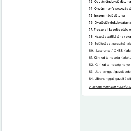
73.
Ovulációindukció dátuma
74.
Ondóminta-feldolgozás tö
75.
Inszemináció dátuma
76.
Ovulációindukció dátum
77.
Freeze all kezelés elsődl
78.
Kezelés leállításának oka
79.
Beültetés elmaradásának 
80.
„Late-onset” OHSS kiala
81.
Klinikai terhesség kialaku
82.
Klinikai terhesség helye
83.
Ultrahanggal igazolt pet
84.
Ultrahanggal igazolt éle
2. számú melléklet a 339/2008