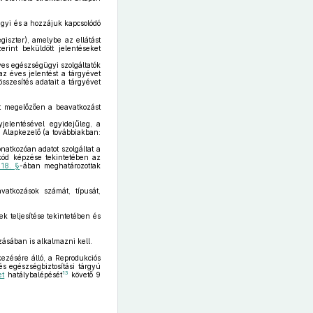
ügyi és a hozzájuk kapcsolódó
iszter), amelybe az ellátást
erint beküldött jelentéseket
yes egészségügyi szolgáltatók
z éves jelentést a tárgyévet
szesítés adatait a tárgyévet
t megelőzően a beavatkozást
jelentésével egyidejűleg, a
 Alapkezelő (a továbbiakban:
atkozóan adatot szolgáltat a
kód képzése tekintetében az
 18. §
-ában meghatározottak
vatkozások számát, típusát,
ek teljesítése tekintetében és
zásában is alkalmazni kell.
kezésére álló, a Reprodukciós
s egészségbiztosítási tárgyú
13
et
hatálybalépését
követő 9