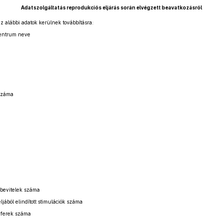
Adatszolgáltatás reprodukciós eljárás során elvégzett beavatkozásról
az alábbi adatok kerülnek továbbításra:
Centrum neve
ószáma
bevitelek száma
ljából elindított stimulációk száma
zferek száma