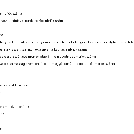
t embriók száma
helyezett mintával rendelkező embriók száma
usa
e helyezett minták közül hány embrió esetében lehetett genetikai eredményt/diagnózist felál
ésre a vizsgált szempontok alapján alkalmas embriók száma
ésre a vizsgált szempontok alapján nem alkalmas embriók száma
 való alkalmasság szempontjából nem egyértelműen eldönthető embriók száma
vizsgálat történt-e
e
r embrióval történik
nt-e
-e