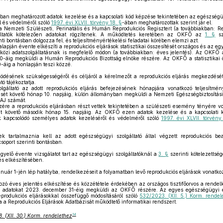
-ban meghatározott adatok kezelése és a kapcsolati kód képzése tekintetében az egészség
 és védelméről szóló
1997. évi XLVII. törvény 18. §
-ában meghatározottak szerint jár el.
emzeti Szülészeti, Perinatális és Humán Reprodukciós Regisztert (a továbbiakban: Reg
áltatók kötelezően adatokat rögzítenek. A működtetés keretében az OKFŐ az
1. §
sz
i bontásban dolgozza fel, és teljesítményértékelési feladatai körében elemzi azt.
apján évente elkészíti a reprodukciós eljárások statisztikai összesítését országos és az eg
közi adatszolgáltatásnak is megfelelő módon (a továbbiakban: éves jelentés). Az OKFŐ a
0-áig megküldi a Humán Reprodukciós Bizottság elnöke részére. Az OKFŐ a statisztikai ös
-áig a honlapján teszi közzé.
désének szükségességéről és céljáról a kérelmezőt a reprodukciós eljárás megkezdésé
ó tájékoztatja.
áltató az adott reprodukciós eljárás befejezésének hónapjára vonatkozó teljesítmény
ését követő hónap 10. napjáig, külön állományban megküldi a Nemzeti Egészségbiztosítási
AJ számát.
e a reprodukciós eljárásban részt vettek tekintetében a szülészeti esemény tényére von
t követő második hónap 15. napjáig. Az OKFŐ ezen adatok kezelése és a kapcsolati 
 kapcsolódó személyes adatok kezeléséről és védelméről szóló
1997. évi XLVII. törvény
k tartalmaznia kell az adott egészségügyi szolgáltató által végzett reprodukciós bea
soport szerinti bontásban.
gyelő évente vizsgálatot tart az egészségügyi szolgáltatóknál a
3. §
szerinti kötelezettség
és elkészítésében.
nuár 1-jén lép hatályba, rendelkezéseit a folyamatban levő reprodukciós eljárások vonatko
zó éves jelentés elkészítése és közzététele érdekében az országos tisztifőorvos a rendel
ti adatokat 2023. december 31-éig megküldi az OKFŐ részére. Az egyes egészségügyi é
rodukciós eljárásokkal összefüggő módosításáról szóló
532/2023. (XII. 5.) Korm. rendel
a Reprodukciós Eljárások Adatbázisát működtető informatikai rendszert.
14
. (XII. 30.) Korm. rendelethez