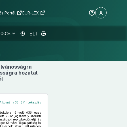
s Portál
EUR-LEX
ELI
ilvánosságra
osságra hozatal
ól
Alkotmány 35. § (1) bekezdés
odukcióra irányuló különleges
ett, külön jogszabály szerinti
zírozott reprodukciós eljárás
ágos Kórházi Főigazgatóság (a
 elérhető strukturált űrlapon