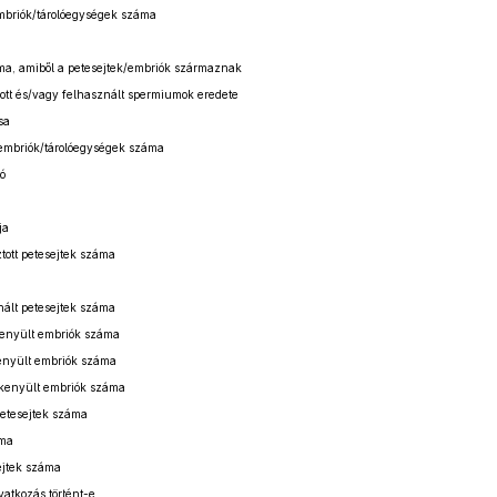
embriók/tárolóegységek száma
ma, amiből a petesejtek/embriók származnak
ott és/vagy felhasznált spermiumok eredete
sa
/embriók/tárolóegységek száma
ó
ja
tott petesejtek száma
ált petesejtek száma
enyült embriók száma
enyült embriók száma
kenyült embriók száma
petesejtek száma
áma
ejtek száma
vatkozás történt-e