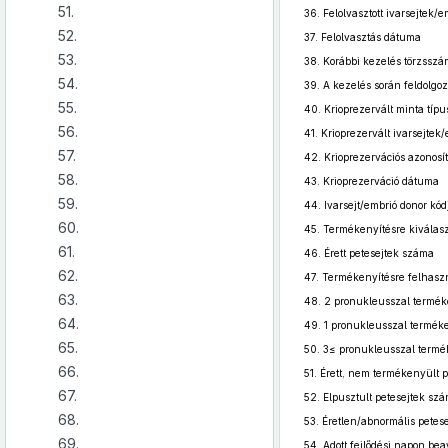
51.
36.
Felolvasztott ivarsejtek/
52.
37.
Felolvasztás dátuma
53.
38.
Korábbi kezelés törzsszá
54.
39.
A kezelés során feldolgoz
55.
40.
Krioprezervált minta típu
56.
41.
Krioprezervált ivarsejtek
57.
42.
Krioprezervációs azonosít
58.
43.
Krioprezerváció dátuma
59.
44.
Ivarsejt/embrió donor kód
60.
45.
Termékenyítésre kiválasz
61.
46.
Érett petesejtek száma
62.
47.
Termékenyítésre felhaszn
63.
48.
2 pronukleusszal termék
64.
49.
1 pronukleusszal termék
65.
50.
3≤ pronukleusszal termé
66.
51.
Érett, nem termékenyült 
67.
52.
Elpusztult petesejtek sz
68.
53.
Éretlen/abnormális petes
69.
54.
Adott fejlődési napon bea