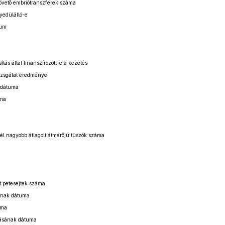
követő embriótranszferek száma
yedülálló-e
tum
tás által finanszírozott-e a kezelés
zsgálat eredménye
 dátuma
áma
l nagyobb átlagolt átmérőjű tüszők száma
t petesejtek száma
ának dátuma
áma
ztásának dátuma