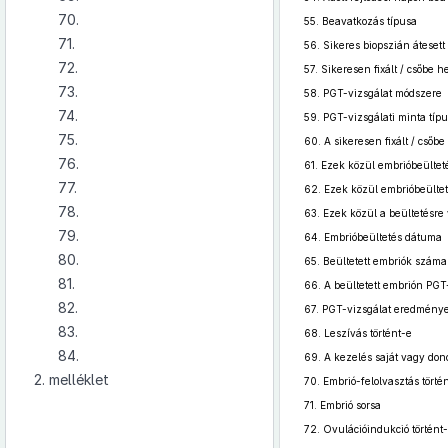
70.
55.
Beavatkozás típusa
71.
56.
Sikeres biopszián áteset
72.
57.
Sikeresen fixált / csőbe 
73.
58.
PGT-vizsgálat módszere
74.
59.
PGT-vizsgálati minta típ
75.
60.
A sikeresen fixált / csőb
76.
61.
Ezek közül embrióbeültet
77.
62.
Ezek közül embrióbeültet
78.
63.
Ezek közül a beültetésre
79.
64.
Embrióbeültetés dátuma
80.
65.
Beültetett embriók száma
81.
66.
A beültetett embrión PGT-
82.
67.
PGT-vizsgálat eredmény
83.
68.
Leszívás történt-e
84.
69.
A kezelés saját vagy dono
2. melléklet
70.
Embrió-felolvasztás törté
71.
Embrió sorsa
72.
Ovulációindukció történt