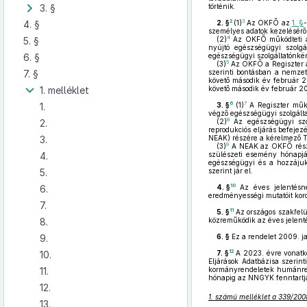
3. §
történik.
2
3
4. §
2. §
(1)
Az OKFŐ az
1. §
személyes adatok kezeléséről
4
5. §
(2)
Az OKFŐ működteti a N
nyújtó egészségügyi szolg
6. §
egészségügyi szolgáltatónként
5
(3)
Az OKFŐ a Regiszter al
7. §
szerinti bontásban a nemzet
követő második év február 2
1. melléklet
követő második év február 20
6
7
1.
3. §
(1)
A Regiszter műkö
végző egészségügyi szolgáltat
8
2.
(2)
Az egészségügyi szolg
reprodukciós eljárás befejez
3.
NEAK) részére a kérelmező T
9
(3)
A NEAK az OKFŐ részér
4.
szülészeti esemény hónapjá
egészségügyi és a hozzájuk
5.
szerint jár el.
10
6.
4. §
Az éves jelentésne
eredményességi mutatóit korc
7.
11
5. §
Az országos szakfelü
8.
közreműködik az éves jelent
9.
6. §
Ez a rendelet 2009. ja
12
10.
7. §
A 2023. évre vonatko
Eljárások Adatbázisa szerin
11.
kormányrendeletek humánrep
hónapig az NNGYK fenntartja 
12.
1. számú melléklet a 339/2008
13.