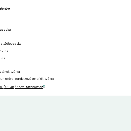
rtént-e
a
eges oka
elsődleges oka
kult-e
lt-e
ezsákok száma
tfunkcióval rendelkező embriók száma
15
. (XII. 30.) Korm. rendelethez