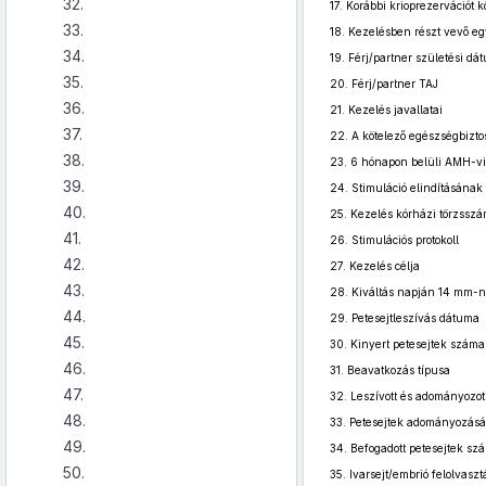
32.
17.
Korábbi krioprezervációt 
33.
18.
Kezelésben részt vevő eg
34.
19.
Férj/partner születési dá
35.
20.
Férj/partner TAJ
36.
21.
Kezelés javallatai
37.
22.
A kötelező egészségbiztosí
38.
23.
6 hónapon belüli AMH-vi
39.
24.
Stimuláció elindításának
40.
25.
Kezelés kórházi törzssz
41.
26.
Stimulációs protokoll
42.
27.
Kezelés célja
43.
28.
Kiváltás napján 14 mm-né
44.
29.
Petesejtleszívás dátuma
45.
30.
Kinyert petesejtek száma
46.
31.
Beavatkozás típusa
47.
32.
Leszívott és adományozot
48.
33.
Petesejtek adományozás
49.
34.
Befogadott petesejtek sz
50.
35.
Ivarsejt/embrió felolvas