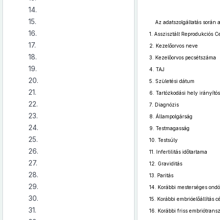
14.
15.
Az adatszolgáltatás során 
16.
1.
Asszisztált Reprodukciós 
17.
2.
Kezelőorvos neve
18.
3.
Kezelőorvos pecsétszáma
19.
4.
TAJ
20.
5.
Születési dátum
21.
6.
Tartózkodási hely irányít
22.
7.
Diagnózis
23.
8.
Állampolgárság
24.
9.
Testmagasság
25.
10.
Testsúly
26.
11.
Infertilitás időtartama
27.
12.
Graviditás
28.
13.
Paritás
29.
14.
Korábbi mesterséges ondó
30.
15.
Korábbi embrióelőállítás cé
31.
16.
Korábbi friss embriótrans