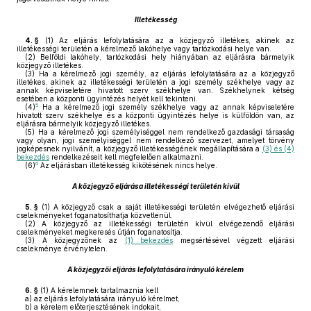
Illetékesség
4. §
(1)
Az eljárás lefolytatására az a közjegyző illetékes, akinek az
illetékességi területén a kérelmező lakóhelye vagy tartózkodási helye van.
(2)
Belföldi lakóhely, tartózkodási hely hiányában az eljárásra bármelyik
közjegyző illetékes.
(3)
Ha a kérelmező jogi személy, az eljárás lefolytatására az a közjegyző
illetékes, akinek az illetékességi területén a jogi személy székhelye vagy az
annak képviseletére hivatott szerv székhelye van. Székhelynek kétség
esetében a központi ügyintézés helyét kell tekinteni.
5
(4)
Ha a kérelmező jogi személy székhelye vagy az annak képviseletére
hivatott szerv székhelye és a központi ügyintézés helye is külföldön van, az
eljárásra bármelyik közjegyző illetékes.
(5)
Ha a kérelmező jogi személyiséggel nem rendelkező gazdasági társaság
vagy olyan, jogi személyiséggel nem rendelkező szervezet, amelyet törvény
jogképesnek nyilvánít, a közjegyző illetékességének megállapítására a
(3) és (4)
bekezdés
rendelkezéseit kell megfelelően alkalmazni.
6
(6)
Az eljárásban illetékesség kikötésének nincs helye.
A közjegyző eljárása illetékességi területén kívül
5. §
(1)
A közjegyző csak a saját illetékességi területén elvégezhető eljárási
cselekményeket foganatosíthatja közvetlenül.
(2)
A közjegyző az illetékességi területén kívül elvégezendő eljárási
cselekményeket megkeresés útján foganatosítja.
(3)
A közjegyzőnek az
(1) bekezdés
megsértésével végzett eljárási
cselekménye érvénytelen.
A közjegyzői eljárás lefolytatására irányuló kérelem
6. §
(1)
A kérelemnek tartalmaznia kell
a)
az eljárás lefolytatására irányuló kérelmet,
b)
a kérelem előterjesztésének indokait,