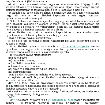
megkönnyítése céljából tartalmazza
a)
két, nem cselekvőképtelen nagykorú kérelmező által közjegyző előtt
közösen tett azon nyilatkozatot, hogy egymással a Polgári Törvénykönyv szerinti
élettársi kapcsolatban (a továbbiakban: élettársi kapcsolat) élnek, és
b)
legalább az egyik kérelmezőnek a közjegyző előtt tett azon nyilatkozatát,
hogy már nem áll fenn élettársi kapcsolata a vele együtt korábban
nyilvántartásba vett személlyel.
(2)
Az élettársi nyilvántartás igazolja, hogy egymással élettársi kapcsolata áll
fenn azoknak, akiknek az élettársi kapcsolat fennállásáról szóló közösen tett
nyilatkozata az élettársi nyilvántartásban szerepel. Az élettársi nyilvántartás
nem igazolja az élettársi kapcsolat fennállását, ha
a)
az élettárs utóbb tett, az élettársi kapcsolat fenn nem állásáról szóló
nyilatkozatát az élettársi nyilvántartásba bejegyezték,
b)
az élettársak egyike meghalt vagy
c)
az élettársak bármelyike utóbb házasságot köt vagy bejegyzett élettársi
kapcsolatot létesít.
(3)
Az élettársi nyilvántartásba újabb, az
(1) bekezdés a) pontja
szerinti
nyilatkozat nem jegyezhető be, amíg a korábban nyilvántartásba vett élettársi
kapcsolat fennállását az élettársi nyilvántartás igazolja.
(4)
Az élettársi nyilvántartás tartalma:
a)
a kérelmezők
aa)
családi és utóneve,
ab)
születési családi és utóneve,
ac)
születési helye és ideje,
ad)
anyjának születési családi és utóneve,
ae)
állampolgársága,
b)
az élettársi kapcsolat fennállásáról szóló nyilatkozat,
c)
nyilatkozat arról, hogy az élettársi nyilvántartásba bejegyzett élettársi
kapcsolat már nem áll fenn,
101
d)
az a tény, hogy az anyakönyvi bejegyzés szerint a nyilvántartásba
bejegyzett élettársi kapcsolat a kérelmezők bármelyikének házassága, bejegyzett
élettársi kapcsolata vagy halála miatt megszűnt,
e)
a nyilatkozatot a nyilvántartásba bejegyző közjegyző neve, székhelye és a
bejegyzésről szóló végzés ügyszáma.
102
(5)
103
(6)
Az élettársi nyilvántartás a
(4) bekezdés b)–e) pont
jában meghatározott
adatokat – a bejegyző közjegyző székhelye kivételével – közhitelesen