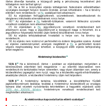
illetve átvevője kamatra, a közjegyző pedig a pénzösszeg kezelésével járó
költségekre nem tarthat igényt.
(4)
Ha a fél a bizonyítási eljárás költségeinek fedezésére előreláthatóan
szükséges összeget helyezi bizalmi őrzésbe, annak kifizetésére – ha e törvény
eltérően nem rendelkezik – a
Pp.
szabályait kell alkalmazni.
(5)
Az eljárásban felfüggesztésnek, szünetelésnek, beavatkozásnak és
ideiglenes intézkedés elrendelésének nincs helye.
23
(6)
Az eljárásban a
Pp.
határidő-túllépésre, valamint ítélkezési szünetre
vonatkozó szabályai nem alkalmazhatóak.
(7)
Az eljárásban a
Pp.
jegyzőkönyvre vonatkozó rendelkezéseit kell
alkalmazni azzal, hogy a jegyzőkönyvet a közjegyző maga is felveheti, és a
jegyzőkönyv folyamatos felvétel útján történő készítésének nincs helye.
(8)
Az eljárás lefolytatásának hivatalból is helye van, ha törvény így
rendelkezik.
(9)
Az eljárás nem különül el perfelvételi és érdemi tárgyalási szakra. Azokat
az eljárási cselekményeket, amelyek megtételét a
Pp.
a perfelvételt lezáró
végzés meghozataláig teszi lehetővé, a közjegyző előtti eljárás befejezéséig
lehet megtenni.
24
Hirdetményi kézbesítés
25
12/A. §
Ha a kérelmező, illetve – azokban az eljárásokban, melyekben a
kérelmezőnek ellenfelet kell megjelölnie – az ellenfél képviselővel nem
rendelkezik és tartózkodási helye ismeretlen, vagy olyan államban van, amely a
kézbesítéshez jogsegélyt nem nyújt, vagy ha a kézbesítés egyéb elháríthatatlan
akadályba ütközik, a kézbesítést hirdetmény útján kell teljesíteni.
26
12/B. §
A hirdetmény tartalma, közzététele, a közzétételhez fűződő
jogkövetkezmények beállása, továbbá a hirdetményi kézbesítésről az országos
kamara által vezetett nyilvántartás tekintetében a hagyatéki eljárásról szóló
2010. évi XXXVIII. törvény
hirdetményre vonatkozó rendelkezéseit kell
megfelelően alkalmazni.
27
Az elektronikus kapcsolattartás eltérő szabályai