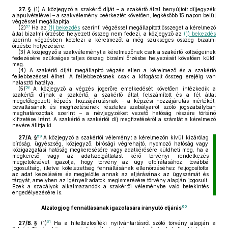
27. §
(1)
A közjegyző a szakértő díját – a szakértő által benyújtott díjjegyzék
alapulvételével – a szakvélemény beérkeztét követően, legkésőbb 15 napon belül
végzéssel megállapítja.
57
(2)
Ha az
(1) bekezdés
szerinti végzéssel megállapított összeget a kérelmező
által bizalmi őrzésbe helyezett összeg nem fedezi, a közjegyző az
(1) bekezdés
szerinti végzésben kötelezi a kérelmezőt a még szükséges összeg bizalmi
őrzésbe helyezésére.
(3)
A közjegyző a szakvéleményt a kérelmezőnek csak a szakértő költségeinek
fedezésére szükséges teljes összeg bizalmi őrzésbe helyezését követően küldi
meg.
(4)
A szakértő díját megállapító végzés ellen a kérelmező és a szakértő
fellebbezéssel élhet. A fellebbezésnek csak a kifogásolt összeg erejéig van
halasztó hatálya.
58
(5)
A közjegyző a végzés jogerőre emelkedését követően intézkedik a
szakértői díjnak a szakértő, a szakértő által felszámított és a fél által
megelőlegezett képzési hozzájárulásnak – a képzési hozzájárulás mértékét,
bevallásának és megfizetésének részletes szabályairól szóló jogszabályban
meghatározottak szerint – a névjegyzéket vezető hatóság részére történő
kifizetése iránt. A szakértő a szakértői díj megfizetéséről a számlát a kérelmező
nevére állítja ki.
59
27/A. §
A közjegyző a szakértői véleményt a kérelmezőn kívül kizárólag
bíróság, ügyészség, közjegyző, bírósági végrehajtó, nyomozó hatóság vagy
közigazgatási hatóság megkeresésére vagy adatkérésére küldheti meg, ha a
megkereső vagy az adatszolgáltatást kérő törvényi rendelkezés
megjelölésével igazolja, hogy törvény az ügy elbírálásához, továbbá
jogosultság, illetve kötelezettség fennállásának ellenőrzéséhez feljogosította
az adat kezelésére és megjelölte annak az eljárásának az ügyszámát és
tárgyát, amelyben az igényelt adatok megismerésére törvény alapján jogosult.
Ezek a szabályok alkalmazandók a szakértői véleménybe való betekintés
engedélyezésére is.
60
Alzálogjog fennállásának igazolására irányuló eljárás
61
27/B. §
(1)
Ha a hitelbiztosítéki nyilvántartásról szóló törvény alapján a