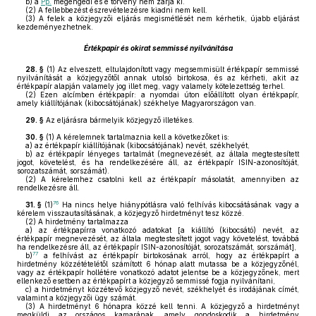
b)
a
Pp.
megengedi és e törvény nem zárja ki.
(2)
A fellebbezést észrevételezésre kiadni nem kell.
(3)
A felek a közjegyzői eljárás megismétlését nem kérhetik, újabb eljárást
kezdeményezhetnek.
Értékpapír és okirat semmissé nyilvánítása
28. §
(1)
Az elveszett, eltulajdonított vagy megsemmisült értékpapír semmissé
nyilvánítását a közjegyzőtől annak utolsó birtokosa, és az kérheti, akit az
értékpapír alapján valamely jog illet meg, vagy valamely kötelezettség terhel.
(2)
Ezen alcímben értékpapír: a nyomdai úton előállított olyan értékpapír,
amely kiállítójának (kibocsátójának) székhelye Magyarországon van.
29. §
Az eljárásra bármelyik közjegyző illetékes.
30. §
(1)
A kérelemnek tartalmaznia kell a következőket is:
a)
az értékpapír kiállítójának (kibocsátójának) nevét, székhelyét,
b)
az értékpapír lényeges tartalmát (megnevezését, az általa megtestesített
jogot, követelést, és ha rendelkezésére áll, az értékpapír ISIN-azonosítóját,
sorozatszámát, sorszámát).
(2)
A kérelemhez csatolni kell az értékpapír másolatát, amennyiben az
rendelkezésre áll.
76
31. §
(1)
Ha nincs helye hiánypótlásra való felhívás kibocsátásának vagy a
kérelem visszautasításának, a közjegyző hirdetményt tesz közzé.
(2)
A hirdetmény tartalmazza
a)
az értékpapírra vonatkozó adatokat [a kiállító (kibocsátó) nevét, az
értékpapír megnevezését, az általa megtestesített jogot vagy követelést, továbbá
ha rendelkezésre áll, az értékpapír ISIN-azonosítóját, sorozatszámát, sorszámát],
77
b)
a felhívást az értékpapír birtokosának arról, hogy az értékpapírt a
hirdetmény közzétételétől számított 6 hónap alatt mutassa be a közjegyzőnél,
vagy az értékpapír hollétére vonatkozó adatot jelentse be a közjegyzőnek, mert
ellenkező esetben az értékpapírt a közjegyző semmissé fogja nyilvánítani,
c)
a hirdetményt közzétevő közjegyző nevét, székhelyét és irodájának címét,
valamint a közjegyzői ügy számát.
(3)
A hirdetményt 6 hónapra közzé kell tenni. A közjegyző a hirdetményt
megküldi az országos kamarának, amely gondoskodik a hirdetmény