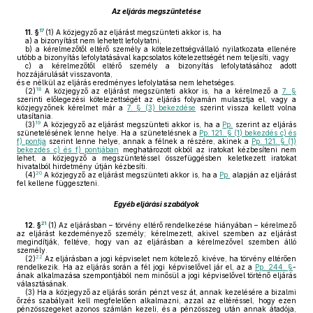
Az eljárás megszüntetése
17
11. §
(1)
A közjegyző az eljárást megszünteti akkor is, ha
a)
a bizonyítást nem lehetett lefolytatni,
b)
a kérelmezőtől eltérő személy a kötelezettségvállaló nyilatkozata ellenére
utóbb a bizonyítás lefolytatásával kapcsolatos kötelezettségét nem teljesíti, vagy
c)
a kérelmezőtől eltérő személy a bizonyítás lefolytatásához adott
hozzájárulását visszavonta,
és e nélkül az eljárás eredményes lefolytatása nem lehetséges.
18
(2)
A közjegyző az eljárást megszünteti akkor is, ha a kérelmező a
7. §
szerinti előlegezési kötelezettségét az eljárás folyamán mulasztja el, vagy a
közjegyzőnek kérelmet már a
7. § (3) bekezdése
szerint vissza kellett volna
utasítania.
19
(3)
A közjegyző az eljárást megszünteti akkor is, ha a
Pp.
szerint az eljárás
szünetelésének lenne helye. Ha a szünetelésnek a
Pp. 121. § (1) bekezdés c) és
f) pontja
szerint lenne helye, annak a félnek a részére, akinek a
Pp. 121. § (1)
bekezdés c) és f) pontjában
meghatározott okból az iratokat kézbesíteni nem
lehet, a közjegyző a megszüntetéssel összefüggésben keletkezett iratokat
hivatalból hirdetmény útján kézbesíti.
20
(4)
A közjegyző az eljárást megszünteti akkor is, ha a
Pp.
alapján az eljárást
fel kellene függeszteni.
Egyéb eljárási szabályok
21
12. §
(1)
Az eljárásban – törvény eltérő rendelkezése hiányában – kérelmező
az eljárást kezdeményező személy; kérelmezett, akivel szemben az eljárást
megindítják, feltéve, hogy van az eljárásban a kérelmezővel szemben álló
személy.
22
(2)
Az eljárásban a jogi képviselet nem kötelező, kivéve, ha törvény eltérően
rendelkezik. Ha az eljárás során a fél jogi képviselővel jár el, az a
Pp. 244. §
-
ának alkalmazása szempontjából nem minősül a jogi képviselővel történő eljárás
választásának.
(3)
Ha a közjegyző az eljárás során pénzt vesz át, annak kezelésére a bizalmi
őrzés szabályait kell megfelelően alkalmazni, azzal az eltéréssel, hogy ezen
pénzösszegeket azonos számlán kezeli, és a pénzösszeg után annak átadója,