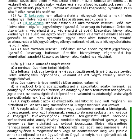
belföldi kézbesítési címre – választása szerint – az alkalmazáson keresztül is
kézbesítheti, a hivatalos iratok kézbesítésére vonatkozó jogszabályok szerint. Az
így kézbesítendő papíralapú iratokat az alkalmazás központilag nyomtatja ki és
készíti elő a postai kézbesítésre.
(2)
Az
(1) bekezdés
nem alkalmazható a közjegyzői okirat, annak hiteles
kiadmánya, illetve hiteles másolata kézbesítésére, megküldésére.
(3)
Az
(1) bekezdés
szerinti esetben az alkalmazáson keresztül előállított,
illetve abban rögzített jegyzőkönyv (igazolás), iratanyag és határozat (értesítés,
bizonyítvány, végrehajtási lap, végrehajtási záradék) központilag kinyomtatott
kiadmánya az eljáró közjegyző nevét, székhelyét, valamint az alkalmazás által
generált és az iratra nyomtatott, egyedi vonalkódot tartalmazza, továbbá
tartalmazhatja a közjegyző bélyegzőlenyomatának képét; az a közjegyző aláírása
nélkül hiteles.
(4)
Az alkalmazáson keresztül előállított, illetve abban rögzített jegyzőkönyv
(igazolás), iratanyag, határozat (értesítés, bizonyítvány, végrehajtási lap,
végrehajtási záradék) központilag kinyomtatott kiadmánya közokirat.
15/C. §
(1)
Az alkalmazás naplót készít:
a)
a rendszer üzemben tartási idejéről,
b)
a felhasználók adatbevitelének és adatrögzítésének tényéről az adatbevitel,
illetve adatrögzítés időpontjának, valamint az azt végző személy nevének
megjelölésével,
c)
az üzemzavar terjedelméről és időtartamáról, valamint
d)
a naplóból történt adatszolgáltatásról a szolgáltatott adatok körének, az
adatigénylő nevének és címének, az adatigénylésben feltüntetett adatigénylési
jogalapnak, az adatszolgáltatás időpontjának, valamint az adatszolgáltatást végző
azonosító adatainak feltüntetésével.
(2)
A napló adatait azok keletkezésétől számított 10 évig kell megőrizni, és
biztosítani kell az azok megismeréséhez szükséges technikai eszközöket.
(3)
A napló adatairól megkeresésre vagy adatkérésre annak a bíróságnak,
ügyészségnek, nyomozó hatóságnak, nemzetbiztonsági szolgálatnak, továbbá
a közjegyző tevékenységének szakmai felügyeletét ellátó szervnek
továbbítható adat, amely törvényi rendelkezés megjelölésével igazolja, hogy
törvény az ügy elbírálásához, továbbá jogosultság, illetve kötelezettség
fennállásának ellenőrzéséhez feljogosította az adat megismerésére. Az
adatigénylőnek a megkeresésben vagy az adatkérésben meg kell jelölnie
annak az eljárásának az ügyszámát és tárgyát, amelyben az igényelt adatok
megismerésére törvény alapján jogosult.