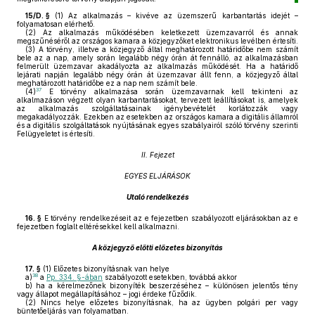
15/D. §
(1)
Az alkalmazás – kivéve az üzemszerű karbantartás idejét –
folyamatosan elérhető.
(2)
Az alkalmazás működésében keletkezett üzemzavarról és annak
megszűnéséről az országos kamara a közjegyzőket elektronikus levélben értesíti.
(3)
A törvény, illetve a közjegyző által meghatározott határidőbe nem számít
bele az a nap, amely során legalább négy órán át fennálló, az alkalmazásban
felmerült üzemzavar akadályozta az alkalmazás működését. Ha a határidő
lejárati napján legalább négy órán át üzemzavar állt fenn, a közjegyző által
meghatározott határidőbe ez a nap nem számít bele.
37
(4)
E törvény alkalmazása során üzemzavarnak kell tekinteni az
alkalmazáson végzett olyan karbantartásokat, tervezett leállításokat is, amelyek
az alkalmazás szolgáltatásainak igénybevételét korlátozzák vagy
megakadályozzák. Ezekben az esetekben az országos kamara a digitális államról
és a digitális szolgáltatások nyújtásának egyes szabályairól szóló törvény szerinti
Felügyeletet is értesíti.
II. Fejezet
EGYES ELJÁRÁSOK
Utaló rendelkezés
16. §
E törvény rendelkezéseit az e fejezetben szabályozott eljárásokban az e
fejezetben foglalt eltérésekkel kell alkalmazni.
A közjegyző előtti előzetes bizonyítás
17. §
(1)
Előzetes bizonyításnak van helye
38
a)
a
Pp. 334. §-ában
szabályozott esetekben, továbbá akkor
b)
ha a kérelmezőnek bizonyíték beszerzéséhez – különösen jelentős tény
vagy állapot megállapításához – jogi érdeke fűződik.
(2)
Nincs helye előzetes bizonyításnak, ha az ügyben polgári per vagy
büntetőeljárás van folyamatban.