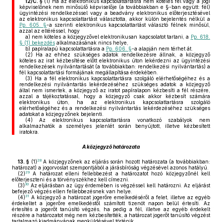
12/C. §
(1)
Ha az elektronikus kapcsolattartásra nem köteles fél vagy a jogi
képviselőnek nem minősülő képviselője (a továbbiakban e §-ban együtt: fél)
ügyintézési rendelkezéssel vagy a beadvány elektronikus előterjesztésével
az elektronikus kapcsolattartást választotta, akkor külön bejelentés nélkül a
Pp. 605. §
-a szerinti elektronikus kapcsolattartást választó félnek minősül,
azzal az eltéréssel, hogy
a)
nem köteles a közjegyzővel elektronikusan kapcsolatot tartani, a
Pp. 618.
§ (1) bekezdés
alkalmazásának nincs helye,
b)
papíralapú kapcsolattartásra a
Pp. 606. §
-a alapján nem térhet át.
(2)
Ha az ehhez szükséges adatok rendelkezésre állnak, a közjegyző
köteles az irat kézbesítése előtt elektronikus úton lekérdezni az ügyintézési
rendelkezések nyilvántartását (a továbbiakban: rendelkezési nyilvántartás) a
fél kapcsolattartási formájának megállapítása érdekében.
(3)
Ha a fél elektronikus kapcsolattartásra szolgáló elérhetőségéhez és a
rendelkezési nyilvántartás lekérdezéséhez szükséges adatok a közjegyző
által nem ismertek, a közjegyző az iratot papíralapon kézbesíti a fél részére,
azzal a tájékoztatással, hogy a közjegyző csak akkor kézbesít számára
elektronikus úton, ha az elektronikus kapcsolattartásra szolgáló
elérhetőségéhez és a rendelkezési nyilvántartás lekérdezéséhez szükséges
adatokat a közjegyzőnek bejelenti.
(4)
Az elektronikus kapcsolattartásra vonatkozó szabályok nem
alkalmazhatók a személyes jelenlét során benyújtott, illetve kézbesített
iratokra.
A közjegyző határozata
28
13. §
(1)
A közjegyzőnek az eljárás során hozott határozata (a továbbiakban:
határozat) a jogorvoslat szempontjából a járásbíróság végzésével azonos hatályú.
29
(2)
A határozat elleni fellebbezést a határozatot hozó közjegyzőnél kell
előterjeszteni és a törvényszékhez kell címezni.
30
(3)
Az eljárásban az ügy érdemében is végzéssel kell határozni. Az eljárást
befejező végzés ellen fellebbezésnek van helye.
31
(4)
A közjegyző a határozat jogerőre emelkedéséről a felet, illetve az egyéb
érdekeltet a jogerőre emelkedéstől számított tizenöt napon belül értesíti. Az
értesítés a jogerőt tanúsító végzés, ha pedig a fél, illetve az egyéb érdekelt
részére a határozatot még nem kézbesítették, a határozat jogerőt tanúsító végzést
tartalmazó kiadmányának megküldésével történik.