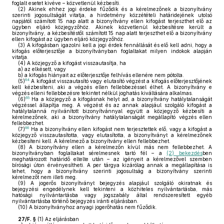
foglalt esetet kivéve – közvetlenül kézbesíti.
(2)
Akinek ehhez jogi érdeke fűződik és a kérelmezőnek a bizonyítvány
szerinti jogosultságát vitatja, a hirdetmény közzétételi határidejének utolsó
napjától számított 15 nap alatt a bizonyítvány ellen kifogást terjeszthet elő az
ügyben eljáró közjegyzőhöz. Akinek közvetlenül kézbesítésre került a
bizonyítvány, a kézbesítéstől számított 15 nap alatt terjeszthet elő a bizonyítvány
ellen kifogást az ügyben eljáró közjegyzőhöz.
(3)
A kifogásban igazolni kell a jogi érdek fennállását és elő kell adni, hogy a
kifogás előterjesztője a bizonyítványban foglaltakat milyen indokok alapján
vitatja.
(4)
A közjegyző a kifogást visszautasítja, ha
a)
az elkésett, vagy
b)
a kifogás hiányait az előterjesztője felhívás ellenére nem pótolta.
64
(5)
A kifogást visszautasító vagy elutasító végzést a kifogás előterjesztőjének
kell kézbesíteni, aki a végzés ellen fellebbezéssel élhet. A bizonyítvány e
végzés elleni fellebbezésre tekintet nélkül joghatás kiváltására alkalmas.
65
(6)
Ha a közjegyző a kifogásnak helyt ad, a bizonyítvány hatálytalanságát
végzéssel állapítja meg. A végzést és az annak alapjául szolgáló kifogást a
hatálytalanná nyilvánított bizonyítvánnyal együtt a közjegyző kézbesíti a
kérelmezőnek, aki a bizonyítvány hatálytalanságát megállapító végzés ellen
fellebbezhet.
66
(7)
Ha a bizonyítvány ellen kifogást nem terjesztettek elő, vagy a kifogást a
közjegyző visszautasította, vagy elutasította, a bizonyítványt a kérelmezőnek
kézbesíteni kell. A kérelmező a bizonyítvány ellen fellebbezhet.
(8)
A bizonyítvány ellen a kérelmezőn kívül más nem fellebbezhet. A
bizonyítványban foglaltakat sérelmesnek tartó fél – a
(2) bekezdés
ben
meghatározott határidő eltelte után – az igényeit a kérelmezővel szemben
bírósági úton érvényesítheti. A per tárgya kizárólag annak a megállapítása is
lehet, hogy a bizonyítvány szerinti jogosultság a bizonyítvány szerinti
kérelmezőt nem illeti meg.
(9)
A jogerős bizonyítványt bejegyzés alapjául szolgáló okiratnak és
bejegyzési engedélynek kell tekinteni a közhiteles nyilvántartásba, más
hatósági nyilvántartásba vagy jogszabály által rendszeresített egyéb
nyilvántartásba történő bejegyzés iránti eljárásban.
(10)
A bizonyítványhoz anyagi jogerőhatás nem fűződik.
27/F. §
(1)
Az eljárásban