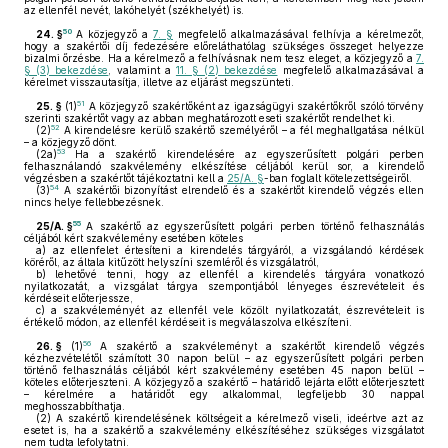
az ellenfél nevét, lakóhelyét (székhelyét) is.
50
24. §
A közjegyző a
7. §
megfelelő alkalmazásával felhívja a kérelmezőt,
hogy a szakértői díj fedezésére előreláthatólag szükséges összeget helyezze
bizalmi őrzésbe. Ha a kérelmező a felhívásnak nem tesz eleget, a közjegyző a
7.
§ (3) bekezdése
, valamint a
11. § (2) bekezdése
megfelelő alkalmazásával a
kérelmet visszautasítja, illetve az eljárást megszünteti.
51
25. §
(1)
A közjegyző szakértőként az igazságügyi szakértőkről szóló törvény
szerinti szakértőt vagy az abban meghatározott eseti szakértőt rendelhet ki.
52
(2)
A kirendelésre kerülő szakértő személyéről – a fél meghallgatása nélkül
– a közjegyző dönt.
53
(2a)
Ha a szakértő kirendelésére az egyszerűsített polgári perben
felhasználandó szakvélemény elkészítése céljából kerül sor, a kirendelő
végzésben a szakértőt tájékoztatni kell a
25/A. §
-ban foglalt kötelezettségeiről.
54
(3)
A szakértői bizonyítást elrendelő és a szakértőt kirendelő végzés ellen
nincs helye fellebbezésnek.
55
25/A. §
A szakértő az egyszerűsített polgári perben történő felhasználás
céljából kért szakvélemény esetében köteles
a)
az ellenfelet értesíteni a kirendelés tárgyáról, a vizsgálandó kérdések
köréről, az általa kitűzött helyszíni szemléről és vizsgálatról,
b)
lehetővé tenni, hogy az ellenfél a kirendelés tárgyára vonatkozó
nyilatkozatát, a vizsgálat tárgya szempontjából lényeges észrevételeit és
kérdéseit előterjessze,
c)
a szakvéleményét az ellenfél vele közölt nyilatkozatát, észrevételeit is
értékelő módon, az ellenfél kérdéseit is megválaszolva elkészíteni.
56
26. §
(1)
A szakértő a szakvéleményt a szakértőt kirendelő végzés
kézhezvételétől számított 30 napon belül – az egyszerűsített polgári perben
történő felhasználás céljából kért szakvélemény esetében 45 napon belül –
köteles előterjeszteni. A közjegyző a szakértő – határidő lejárta előtt előterjesztett
– kérelmére a határidőt egy alkalommal, legfeljebb 30 nappal
meghosszabbíthatja.
(2)
A szakértő kirendelésének költségeit a kérelmező viseli, ideértve azt az
esetet is, ha a szakértő a szakvélemény elkészítéséhez szükséges vizsgálatot
nem tudta lefolytatni.