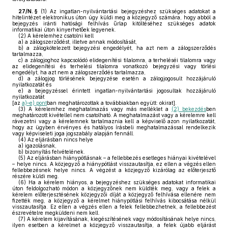
27/N. §
(1)
Az ingatlan-nyilvántartási bejegyzéshez szükséges adatokat a
hitelintézet elektronikus úton úgy küldi meg a közjegyző számára, hogy abból a
bejegyzés iránti hatósági felhívás űrlap kitöltéséhez szükséges adatok
informatikai úton kinyerhetőek legyenek.
(2)
A kérelemhez csatolni kell
a)
a zálogszerződést, illetve annak módosítását,
b)
a zálogkötelezett bejegyzési engedélyét, ha azt nem a zálogszerződés
tartalmazza,
c)
a zálogjoghoz kapcsolódó elidegenítési tilalomra, a terheléséi tilalomra vagy
az elidegenítési és terhelési tilalomra vonatkozó bejegyzési vagy törlési
engedélyt, ha azt nem a zálogszerződés tartalmazza,
d)
a zálogjog törlésének bejegyzése esetén a zálogjogosult hozzájáruló
nyilatkozatát és
e)
a bejegyzéssel érintett ingatlan-nyilvántartási jogosultak hozzájáruló
nyilatkozatát
[az
a)–e) pont
ban meghatározottak a továbbiakban együtt: okirat].
(3)
A kérelemhez meghatalmazás vagy más melléklet a
(2) bekezdés
ben
meghatározott kivétellel nem csatolható. A meghatalmazást vagy a kérelemre kell
rávezetni vagy a kérelemnek tartalmaznia kell a képviselő azon nyilatkozatát,
hogy az ügyben érvényes és hatályos írásbeli meghatalmazással rendelkezik
vagy képviseleti joga jogszabály alapján fennáll.
(4)
Az eljárásban nincs helye
a)
igazolásnak,
b)
bizonyítás felvételének.
(5)
Az eljárásban hiánypótlásnak – a fellebbezés esetleges hiányai kivételével
– helye nincs. A közjegyző a hiánypótlást visszautasítja, ez ellen a végzés ellen
fellebbezésnek helye nincs. A végzést a közjegyző kizárólag az előterjesztő
részére küldi meg.
(6)
Ha a kérelem hiányos, a bejegyzéshez szükséges adatokat informatikai
úton feldolgozható módon a közjegyzőnek nem küldték meg, vagy a felek a
kérelem előterjesztésének közjegyzői díját a közjegyző felhívása ellenére nem
fizették meg, a közjegyző a kérelmet hiánypótlási felhívás kibocsátása nélkül
visszautasítja. Ez ellen a végzés ellen a felek fellebbezhetnek, a fellebbezést
észrevételre megküldeni nem kell.
(7)
A kérelem kijavításának, kiegészítésének vagy módosításának helye nincs,
ilyen esetben a kérelmet a közjegyző visszautasítja, a felek újabb eljárást