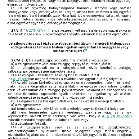
keresetlevelet nyújtott be, vagy másik közjegyző előtt korábban indult egyezségi
eljárás van folyamatban.
(7)
Ha az egyezség hatályosságához harmadik személy vagy hatóság
beleegyezése vagy jóváhagyása szükséges, annak bemutatására a közjegyző a
feleknek megfelelő határidőt szab. Ha a határidő eredménytelenül telt el, vagy a
hatóság, illetve a harmadik személy a beleegyezést, jóváhagyást nem adta meg,
a közjegyző az egyezség jóváhagyását megtagadja.
74
27/L. §
A
27/H–27/K. §
rendelkezéseit kell megfelelően alkalmazni akkor is,
ha a felek idézés nélkül egyezségkötés céljából jelennek meg a közjegyző előtt.
Jelzálogjog és az azt biztosító elidegenítési tilalom, terheléséi tilalom, vagy
elidegenítési és terhelési tilalom ingatlan-nyilvántartási bejegyzése vagy
75
törlése iránti eljárás
27/M. §
(1)
Ha a jelzálogjog jogosultja hitelintézet, a közjegyző
a)
a zálogkötelezett kérelmére zálogjog bejegyzése iránti eljárást,
b)
a zálogjogjogosult és a zálogkötelezett közös kérelmére zálogjog
változásának bejegyzésére irányuló eljárást,
c)
a zálogjogosult kérelmére zálogjog törlése iránti eljárást
[az
a)–c) pont
ban meghatározottak a továbbiakban együtt: eljárás] folytat le.
(2)
Az eljárásban kérhető a zálogjogot biztosító elidegenítési tilalom, terheléséi
tilalom vagy elidegenítési és terhelési tilalom bejegyzése vagy törlése, továbbá
ezek változásainak és a zálogjog-jogviszonyhoz, valamint az elidegenítési és
terhelési tilalomhoz kapcsolódó egyéb adatoknak az ingatlan-nyilvántartásba
történő bejegyzése és ezek törlése iránti közjegyzői intézkedés.
(3)
Az eljárásra az a közjegyző illetékes, akinek az illetékességi területén
a)
a zálogkötelezett
aa)
természetes személy kérelmező lakóhelye vagy tartózkodási helye van,
ab)
nem természetes személy kérelmező székhelye vagy az annak
képviseletére hivatott szerv székhelye van azzal, hogy a
4. § (3) bekezdés
második mondatát megfelelően alkalmazni kell; vagy
b)
a zálogtárgy fekszik.
(4)
A zálogszerződés vagy az az alapján tett zálogkötelezetti
kötelezettségvállaló nyilatkozat, illetve bejegyzés vagy törlési engedély
közokiratba foglalása esetén a közokiratot készítő közjegyző is illetékes az eljárás
lefolytatására.