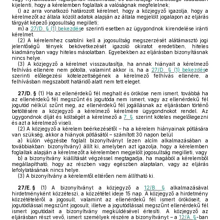
kijelenti, hogy a kérelemben foglaltak a valóságnak megfelelnek;
l)
az arra vonatkozó határozott kérelmet, hogy a közjegyző igazolja, hogy a
kérelmezőt az általa közölt adatok alapján az általa megjelölt jogalapon az eljárás
tárgyát képező jogosultság megilleti;
m)
a
27/D. § (1) bekezdés
e szerinti esetben az ügygondnok kirendelése iránti
kérelmet.
(2)
A kérelemhez csatolni kell a jogosultság megszerzését alátámasztó jogi
jelentőségű tények bekövetkezését igazoló okiratot eredetiben, hiteles
kiadmányban vagy hiteles másolatban. Egyebekben az eljárásban bizonyításnak
nincs helye.
(3)
A közjegyző a kérelmet visszautasítja, ha annak hiányait a kérelmező
felhívás ellenére nem pótolta, valamint akkor is, ha a
27/D. § (1) bekezdés
e
szerinti előlegezési kötelezettségének a kérelmező felhívás ellenére, a
felhívásban megszabott határidő alatt nem tett eleget.
27/D. §
(1)
Ha az ellenérdekű fél meghalt és örököse nem ismert, továbbá ha
az ellenérdekű fél megszűnt és jogutóda nem ismert, vagy az ellenérdekű fél
jogutód nélkül szűnt meg, az ellenérdekű fél jogállásnak az eljárásban történő
betöltésére a közjegyző a kérelmező kérelmére ügygondnokot rendel. Az
ügygondnok díját és költségét a kérelmező a
7. §
szerint köteles megelőlegezni
és azt a kérelmező viseli.
(2)
A közjegyző a kérelem beérkezésétől – ha a kérelem hiányainak pótlására
van szükség, akkor a hiányok pótlásától – számított 30 napon belül
a)
külön végzésbe foglalt bizonyítványt (ezen alcím alkalmazásában a
továbbiakban: bizonyítvány) állít ki, amelyben azt igazolja, hogy a kérelemben
foglaltak alapján a kérelmezőt a kérelemben megjelölt jogosultság megilleti, vagy
b)
a bizonyítvány kiállítását végzéssel megtagadja, ha magából a kérelemből
megállapítható, hogy az részben vagy egészben alaptalan, vagy az eljárás
lefolytatásának nincs helye.
(3)
A bizonyítvány a kérelemtől eltérően nem állítható ki.
27/E. §
(1)
A bizonyítványt a közjegyző a
12/B. §
alkalmazásával
hirdetményként közzéteszi, a közzététel ideje 15 nap. A közjegyző a hirdetmény
közzétételéről a jogosult, valamint az ellenérdekű fél ismert örököseit, a
jogutódlással megszűnt jogosult, illetve a jogutódlással megszűnt ellenérdekű fél
ismert jogutódait a bizonyítvány megküldésével értesíti. A közjegyző az
eljárásban részt vevő, ismert személyek részére a bizonyítványt – a
12/A. §
-ban