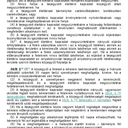
jogosult, aki a bejegyzett élettársi kapcsolatot nemperes eljárásban megszünteti.
(3)
Nincs helye a bejegyzett élettársi kapcsolat közjegyző általi
megszüntetésének, ha
a)
a bejegyzett élettársak bármelyike cselekvőképtelen, korlátozottan
cselekvőképes, vagy
b)
a bejegyzett élettársi kapcsolat érvénytelenné nyilvánításának vagy
nemlétezése megállapításának lenne helye.
(4)
A bejegyzett élettársi kapcsolat megszüntetésére a házasság felbontására
vonatkozó szabályokat – az e törvényben meghatározott eltérésekkel –
megfelelően alkalmazni kell.
(5)
A bejegyzett élettársi kapcsolat megszüntetésére irányuló eljárásban
bizonyításnak és igazolásnak nincs helye.
91
(6)
A bejegyzett élettársi kapcsolat megszüntetésére irányuló eljárás
lefolytatására – a felek választása szerint – az a közjegyző illetékes, akinek az
illetékességi területén a kérelmezők utolsó közös lakóhelye volt, vagy akinek az
illetékességi területén a felek valamelyikének lakóhelye van. Ha a kérelem
előterjesztésekor a feleknek nincs belföldi lakóhelye, az eljárást a bejegyzett
élettársi kapcsolatot az anyakönyvvbe bejegyző anyakönyvvezető illetékességi
területe szerint illetékes közjegyző folytatja le.
92
93
36/B. §
(1)
A közjegyző a feleket a kérelem beérkezésétől vagy a hiányok
pótlásától számított 30 napon belül személyesen meghallgatja, kivéve, ha a
kérelem visszautasításának van helye.
(2)
A közjegyző a személyesen megjelent feleket a kérelmükről,
megállapodásukról és a bejegyzett élettársi kapcsolat megszüntetése
feltételeinek fennállásáról meghallgatja.
(3)
A bejegyzett élettársi kapcsolat megszüntetésére irányuló, ugyanazon
okiratba foglalt közös kérelemben a feleknek nyilatkozniuk kell a
36/A. § (1)
bekezdésben
meghatározott kérdésekről, a közjegyző illetékességét megalapozó
okról, és csatolni kell a kérelemhez a
36/A. § (1) bekezdés c) pontjában
foglalt
kérdésekről szóló megállapodásukat.
(4)
Ha a bejegyzett élettársi közös vagyont képező ingóságok megosztása a
kérelem előterjesztésének időpontjában már megtörtént, a kérelemben elegendő
ennek tényéről nyilatkozni.
(5)
A meghallgatás egy alkalommal legfeljebb 60 napra elhalasztható, ha
bármelyik fél azt legkésőbb a meghallgatáson kéri.
(6)
Ha a meghallgatáson – a halasztás esetét kivéve – bármelyik fél
személyesen nem jelenik meg, a közjegyző az eljárást megszünteti.