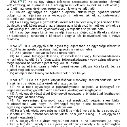
71
27/I. §
(1)
Ha az ügy tárgya időszakos szolgáltatás teljesítésére irányuló
kötelezettség, az eljárásra az a közjegyző is illetékes, akinek az illetékességi
területén az igény érvényesítésére jogosult lakóhelye található.
(2)
Ha az ügy tárgya az ingatlan tulajdona, birtoka vagy ingatlant terhelő
dologi jog, az eljárásra az a közjegyző is illetékes, akinek az illetékességi
területén az ingatlan fekszik.
(3)
Ha az ügy tárgya a gazdálkodó szervezet által tevékenysége körében kötött
ügyletből eredő kötelezettség, az eljárásra az a közjegyző is illetékes, akinek az
illetékességi területén az ügyletkötés vagy a teljesítés helye található.
(4)
Ha az ügy tárgya kártérítés, az eljárásra az a közjegyző is illetékes, akinek
az illetékességi területén a károkozás vagy a kár bekövetkeztének a helye
található.
72
27/J. §
(1)
A közjegyző előtti egyezségi eljárásban az egyezségi kísérletre
kitűzött határnap elmulasztása miatt igazolásnak nincs helye.
(2)
Az eljárásban beavatkozásnak nincs helye.
(3)
Az eljárás felfüggesztésének, szünetelésének vagy félbeszakadásának
nincs helye. Az eljárás felfüggesztése, félbeszakadásának vagy szünetelésének
megállapítása helyett az eljárást meg kell szüntetni.
(4)
Ha az eljárás során a felek személyében változás következik be, az
eljárást meg kell szüntetni.
(5)
Az eljárásban bizonyítás felvételének nincs helye.
73
27/K. §
(1)
Ha az eljárás lefolytatásának e törvény szerinti feltételei nem
állnak fenn, a közjegyző a kérelmet visszautasítja.
(2)
Ha a felek egyezsége a jogszabályoknak megfelel, a közjegyző azt
végzéssel jóváhagyja, ellenkező esetben a jóváhagyást megtagadja.
(3)
A közjegyző végzésével jóváhagyott egyezség a bíróság által jóváhagyott
egyezséggel azonos hatályú.
(4)
Az egyezséget jóváhagyó vagy azt megtagadó végzés ellen külön
fellebbezésnek van helye. A jóváhagyó végzés elleni fellebbezésnek az
egyezség végrehajtására halasztó hatálya van.
(5)
Ha a felek között egyezség nem jött létre – ideértve azt is, ha az egyezségi
kísérletre kitűzött határnapon bármelyik fél nem jelenik meg –, a közjegyző az
eljárást megszünteti.
(6)
A közjegyző az eljárást megszünteti akkor is, ha tudomására jut, hogy
abban a tárgyban, amelyre az eljárás vonatkozik valamelyik fél a bírósághoz