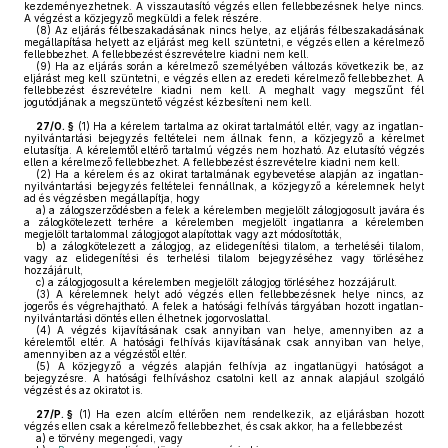
kezdeményezhetnek. A visszautasító végzés ellen fellebbezésnek helye nincs.
A végzést a közjegyző megküldi a felek részére.
(8)
Az eljárás félbeszakadásának nincs helye, az eljárás félbeszakadásának
megállapítása helyett az eljárást meg kell szüntetni, e végzés ellen a kérelmező
fellebbezhet. A fellebbezést észrevételre kiadni nem kell.
(9)
Ha az eljárás során a kérelmező személyében változás következik be, az
eljárást meg kell szüntetni, e végzés ellen az eredeti kérelmező fellebbezhet. A
fellebbezést észrevételre kiadni nem kell. A meghalt vagy megszűnt fél
jogutódjának a megszüntető végzést kézbesíteni nem kell.
27/O. §
(1)
Ha a kérelem tartalma az okirat tartalmától eltér, vagy az ingatlan-
nyilvántartási bejegyzés feltételei nem állnak fenn, a közjegyző a kérelmet
elutasítja. A kérelemtől eltérő tartalmú végzés nem hozható. Az elutasító végzés
ellen a kérelmező fellebbezhet. A fellebbezést észrevételre kiadni nem kell.
(2)
Ha a kérelem és az okirat tartalmának egybevetése alapján az ingatlan-
nyilvántartási bejegyzés feltételei fennállnak, a közjegyző a kérelemnek helyt
ad és végzésben megállapítja, hogy
a)
a zálogszerződésben a felek a kérelemben megjelölt zálogjogosult javára és
a zálogkötelezett terhére a kérelemben megjelölt ingatlanra a kérelemben
megjelölt tartalommal zálogjogot alapítottak vagy azt módosították,
b)
a zálogkötelezett a zálogjog, az elidegenítési tilalom, a terheléséi tilalom,
vagy az elidegenítési és terhelési tilalom bejegyzéséhez vagy törléséhez
hozzájárult,
c)
a zálogjogosult a kérelemben megjelölt zálogjog törléséhez hozzájárult.
(3)
A kérelemnek helyt adó végzés ellen fellebbezésnek helye nincs, az
jogerős és végrehajtható. A felek a hatósági felhívás tárgyában hozott ingatlan-
nyilvántartási döntés ellen élhetnek jogorvoslattal.
(4)
A végzés kijavításának csak annyiban van helye, amennyiben az a
kérelemtől eltér. A hatósági felhívás kijavításának csak annyiban van helye,
amennyiben az a végzéstől eltér.
(5)
A közjegyző a végzés alapján felhívja az ingatlanügyi hatóságot a
bejegyzésre. A hatósági felhíváshoz csatolni kell az annak alapjául szolgáló
végzést és az okiratot is.
27/P. §
(1)
Ha ezen alcím eltérően nem rendelkezik, az eljárásban hozott
végzés ellen csak a kérelmező fellebbezhet, és csak akkor, ha a fellebbezést
a)
e törvény megengedi, vagy