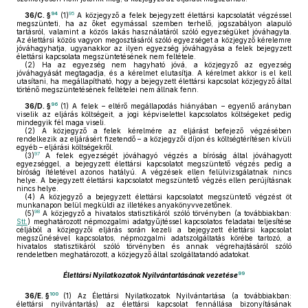
94
95
36/C. §
(1)
A közjegyző a felek bejegyzett élettársi kapcsolatát végzéssel
megszünteti, ha az őket egymással szemben terhelő, jogszabályon alapuló
tartásról, valamint a közös lakás használatáról szóló egyezségüket jóváhagyta.
Az élettársi közös vagyon megosztásáról szóló egyezséget a közjegyző kérelemre
jóváhagyhatja, ugyanakkor az ilyen egyezség jóváhagyása a felek bejegyzett
élettársi kapcsolata megszüntetésének nem feltétele.
(2)
Ha az egyezség nem hagyható jóvá, a közjegyző az egyezség
jóváhagyását megtagadja, és a kérelmet elutasítja. A kérelmet akkor is el kell
utasítani, ha megállapítható, hogy a bejegyzett élettársi kapcsolat közjegyző által
történő megszüntetésének feltételei nem állnak fenn.
96
36/D. §
(1)
A felek – eltérő megállapodás hiányában – egyenlő arányban
viselik az eljárás költségeit, a jogi képviselettel kapcsolatos költségeket pedig
mindegyik fél maga viseli.
(2)
A közjegyző a felek kérelmére az eljárást befejező végzésében
rendelkezik az eljárásért fizetendő – a közjegyzői díjon és költségtérítésen kívüli
egyéb – eljárási költségekről.
97
(3)
A felek egyezségét jóváhagyó végzés a bíróság által jóváhagyott
egyezséggel, a bejegyzett élettársi kapcsolatot megszüntető végzés pedig a
bíróság ítéletével azonos hatályú. A végzések ellen felülvizsgálatnak nincs
helye. A bejegyzett élettársi kapcsolatot megszüntető végzés ellen perújításnak
nincs helye.
(4)
A közjegyző a bejegyzett élettársi kapcsolatot megszüntető végzést öt
munkanapon belül megküldi az illetékes anyakönyvvezetőnek.
98
(5)
A közjegyző a hivatalos statisztikáról szóló törvényben (a továbbiakban:
Stt.
) meghatározott népmozgalmi adatgyűjtéssel kapcsolatos feladatai teljesítése
céljából a közjegyzői eljárás során kezeli a bejegyzett élettársi kapcsolat
megszűnésével kapcsolatos, népmozgalmi adatszolgáltatás körébe tartozó, a
hivatalos statisztikáról szóló törvényben és annak végrehajtásáról szóló
rendeletben meghatározott, a közjegyző által szolgáltatandó adatokat.
99
Élettársi Nyilatkozatok Nyilvántartásának vezetése
100
36/E. §
(1)
Az Élettársi Nyilatkozatok Nyilvántartása (a továbbiakban:
élettársi nyilvántartás) az élettársi kapcsolat fennállása bizonyításának