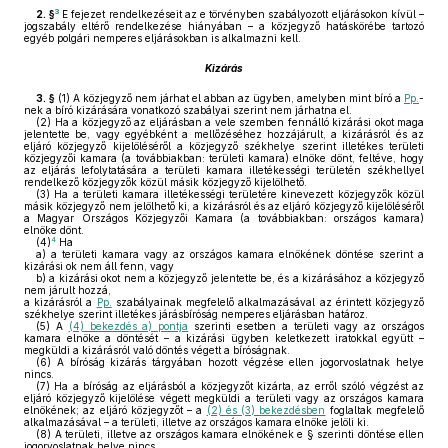
3
2. §
E fejezet rendelkezéseit az e törvényben szabályozott eljárásokon kívül –
jogszabály eltérő rendelkezése hiányában – a közjegyző hatáskörébe tartozó
egyéb polgári nemperes eljárásokban is alkalmazni kell.
Kizárás
3. §
(1)
A közjegyző nem járhat el abban az ügyben, amelyben mint bíró a
Pp.
-
nek a bíró kizárására vonatkozó szabályai szerint nem járhatna el.
(2)
Ha a közjegyző az eljárásban a vele szemben fennálló kizárási okot maga
jelentette be, vagy egyébként a mellőzéséhez hozzájárult, a kizárásról és az
eljáró közjegyző kijelöléséről a közjegyző székhelye szerint illetékes területi
közjegyzői kamara (a továbbiakban: területi kamara) elnöke dönt, feltéve, hogy
az eljárás lefolytatására a területi kamara illetékességi területén székhellyel
rendelkező közjegyzők közül másik közjegyző kijelölhető.
(3)
Ha a területi kamara illetékességi területére kinevezett közjegyzők közül
másik közjegyző nem jelölhető ki, a kizárásról és az eljáró közjegyző kijelöléséről
a Magyar Országos Közjegyzői Kamara (a továbbiakban: országos kamara)
elnöke dönt.
4
(4)
Ha
a)
a területi kamara vagy az országos kamara elnökének döntése szerint a
kizárási ok nem áll fenn, vagy
b)
a kizárási okot nem a közjegyző jelentette be, és a kizárásához a közjegyző
nem járult hozzá,
a kizárásról a
Pp.
szabályainak megfelelő alkalmazásával az érintett közjegyző
székhelye szerint illetékes járásbíróság nemperes eljárásban határoz.
(5)
A
(4) bekezdés a) pontja
szerinti esetben a területi vagy az országos
kamara elnöke a döntését – a kizárási ügyben keletkezett iratokkal együtt –
megküldi a kizárásról való döntés végett a bíróságnak.
(6)
A bíróság kizárás tárgyában hozott végzése ellen jogorvoslatnak helye
nincs.
(7)
Ha a bíróság az eljárásból a közjegyzőt kizárta, az erről szóló végzést az
eljáró közjegyző kijelölése végett megküldi a területi vagy az országos kamara
elnökének; az eljáró közjegyzőt – a
(2) és (3) bekezdésben
foglaltak megfelelő
alkalmazásával – a területi, illetve az országos kamara elnöke jelöli ki.
(8)
A területi, illetve az országos kamara elnökének e § szerinti döntése ellen
jogorvoslatnak helye nincs.