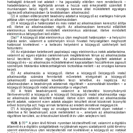
hatóságtól érkezett irat adatait – ha jogszabály eltérően nem rendelkezik –
haladéktalanul, de legfeljebb annak a hozzá való érkezésétől számított 8
munkanapon belül rögzíti az országos kamara által működtetett egységes
ügykezelő alkalmazásban (a továbbiakban: alkalmazás).
(2)
A szóban előterjesztett beadvány adatait a közjegyző az esetleges hiányok
pótlása után nyomban rögzíti az alkalmazásban.
(3)
A közjegyző a határozatait és más iratait az alkalmazáson keresztül állítja
elő, illetve az alkalmazásban rögzíti. Az alkalmazáson keresztül előállított
elektronikus közokiratot minősített elektronikus aláírással, illetve minősített
elektronikus bélyegzővel kell ellátni.
35
(3a)
A közjegyző által elektronikus úton meghozott határozaton – a helyszíni
eljárás során, valamint a székhelyén kívüli hivatali helyiségében meghozott
határozat kivételével – a keltezés helyeként a közjegyző székhelyét kell
feltüntetni.
(4)
Az eljárásban keletkezett papíralapú vagy elektronikus iratok adattartalma,
valamint az egyes eljárási cselekmények megtételének ténye az alkalmazásba
kerül bevitelre, illetve rögzítésre. Az alkalmazásban rögzített adatokat a
közjegyző és – az alkalmazás működtetésével kapcsolatban hozzáférésre jogosult
személyek titoktartási kötelezettségének biztosítása mellett – az országos kamara
kezeli.
(5)
Az alkalmazás a közjegyző, illetve a közjegyző (közjegyzői iroda)
alkalmazottja számára fenntartott műveletek elvégzését a közjegyző
(alkalmazott) azonosítását követően teszi lehetővé, és naplózza. Az
alkalmazásban a beadványok adatainak rögzítését – azonosítását követően – a
közjegyző (közjegyzői iroda) alkalmazottja is végezheti.
(6)
A felek beadványairól, valamint a kézbesítési bizonyítványról
(tértivevényről) a közjegyző, a közjegyző (közjegyzői iroda) alkalmazottja vagy
az alkalmazás által készített másolat, illetve ezen iratokról az alkalmazásba
bevitt adatok, valamint ezen adatok alapján készített okirat közokirati bizonyító
erővel bizonyítja azt, hogy annak tartalma az eredeti okiratéval megegyezik.
(7)
A közjegyzőhöz vagy az országos kamarához érkezett olyan iratokat –
ideértve a fél beadványait, azok mellékleteit is –, amelyek az alkalmazásban
rögzítésre kerültek, az érkezésüket követő öt év után selejtezni kell.
36
15/B. §
(1)
A jelen lévő félnek nyomban kézbesíthető irat, valamint a digitális
államról és a digitális szolgáltatások nyújtásának egyes szabályairól szóló törvény
szerint elektronikus úton kézbesítendő irat kivételével a közjegyző az iratokat