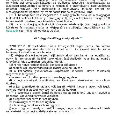
nyilvántartási bejegyzés költségét az alzálogjog jogosultja megelőlegezte, az
alzálogjog jogosultjának kérelmére a közjegyző a bizonyítvány megküldésével
hatósági felhívás útján intézkedik a bizonyítvány tartalma szerint az
alzálogjognak az ingatlan-nyilvántartásba történő bejegyzése iránt.
(2)
A hatósági felhívást megelőzően a közjegyző felhívja az alzálogjoggal
biztosított követelés kötelezettjét (zálogjogosult), hogy a felhívásban megszabott
határidő alatt nyilatkozzon a követelés fennállásáról.
(3)
Ha az alzálogjoggal biztosított követelés kötelezettje (zálogjogjogosult) a
követelés fennállását vitatja, a közjegyző az alzálogjog jogosultjának az
(1)
bekezdés
szerinti kérelmét visszautasítja.
68
A közjegyző előtti egyezségi eljárás
69
27/H. §
(1)
Keresetindítás előtt a közjegyzőtől polgári peres útra tartozó
ügyben egyezségi kísérletre idézést lehet kérni. Az idézést kérő félnek a
határnapot szóval is tudtára lehet adni.
(2)
Közjegyző előtti egyezségi eljárásnak akkor van helye, ha legalább az
egyik fél rendelkezik belföldi lakóhellyel (székhellyel), valamint az eljárás
tárgyáról a felek szabadon rendelkezhetnek.
(3)
Nincs helye közjegyző előtti egyezségi eljárásnak
a)
szerzői jogi, szomszédos jogi és iparjogvédelmi ügyben,
b)
a közhatalom gyakorlásával kapcsolatos kártérítés, illetve sérelemdíj
megfizetése tárgyában,
c)
a közérdekből indított perekkel összefüggő ügyben,
d)
a jogi személyek alapításával és törvényes működésével kapcsolatos
ügyben,
e)
a jogi személyek és tagjaik, volt tagjaik közötti, illetve a tagok, volt tagok
egymás közötti, a tagsági jogviszonyon alapuló ügyben,
70
f)
a személyi állapotot érintő és egyéb családjogi tárgyú ügyben, kivéve a
házassági vagyonjogi tárgyú egyezséget,
g)
a végrehajtási perre tartozó ügyben,
h)
munkaügyi perre tartozó ügyben,
i)
állami vagyonnal kapcsolatos ügyben,
j)
olyan ügyben, amelyben külföldi anyagi jogot – ide nem értve a külföldi
nemzetközi magánjogi szabályokat – kell alkalmazni.