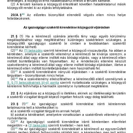
lehetséges, a közjegyző erről haladéktalanul értesíti a területi kamarát.
(2)
A területi kamara a közjegyző értesítését követően haladéktalanul másik
közjegyzőt rendel ki az eljárás lefolytatására.
43
20/A. §
Az előzetes bizonyítást elrendelő végzés ellen nincs helye
fellebbezésnek.
Az igazságügyi szakértő kirendelése közjegyzői eljárásban
21. §
(1)
Ha a kérelmező számára jelentős tény vagy egyéb körülmény
megállapításához vagy megítéléséhez különleges szakértelem szükséges, a
közjegyzőtől igazságügyi szakértő (e címben a továbbiakban: szakértő)
kirendelése kérhető.
44
(2)
Az
(1) bekezdés
szerinti kérelmet a közjegyző visszautasítja, ha abban a
kérdésben, amelyre a szakértői véleményt a kérelmező be kívánja szerezni, a
kérelmező által vagy ellene indított más bírósági eljárás, vagy a kérelmező ellen
indított büntetőeljárás van folyamatban. Az e rendelkezés ellenére készült
szakvélemény a kérelmező által vagy ellene indított bírósági eljárásban, illetve a
kérelmező ellen indított büntetőeljárásban nem használható fel.
45
(3)
A szakértő kirendelésére irányuló eljárásban – a szakértő kirendelése
tárgyában – bizonyításnak nincs helye.
46
(4)
Ha a szakvélemény elkészítéséhez a kérelmezőtől eltérő személynek a
9. § (1) bekezdésének b)–d) pontja
szerinti nyilatkozata szükséges, a közjegyző
kérelemre felhívhatja a harmadik személyt e nyilatkozat megtételére.
22. §
Az eljárásra az a közjegyző is illetékes, akinek az illetékességi területén
a szakértői vizsgálat tárgyát képező ingatlan fekszik vagy dolog található.
47
23. §
(1)
Az igazságügyi szakértő kirendelése iránti kérelemnek
tartalmaznia kell a következőket is:
a)
a szakértői vizsgálat tárgyát és annak helyét,
b)
azokat a kérdéseket, amelyekre vonatkozóan a szakértőnek véleményt kell
nyilvánítania.
48
(2)
Az igazságügyi szakértő kirendelése iránti kérelemben ellenfelet
megjelölni – a
(3) bekezdés
szerinti kivétellel – nem kell.
49
(3)
Ha az igazságügyi szakértő kirendelését a kérelmező az egyszerűsített
polgári perben történő felhasználás céljából kéri, a kérelemben meg kell jelölni