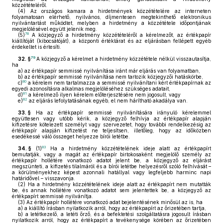
közzétételéről.
(4)
Az országos kamara a hirdetmények közzétételére az interneten
folyamatosan elérhető, nyilvános, díjmentesen megtekinthető elektronikus
nyilvántartást működtet, melyben a hirdetmény a közzététele időpontjának
megjelölésével együtt jelenik meg.
78
(5)
A közjegyző a hirdetmény közzétételéről a kérelmezőt, az értékpapír
kiállítóját (kibocsátóját), a központi értéktárat és az eljárásban fellépett egyéb
érdekeltet is értesíti.
79
32. §
A közjegyző a kérelmet a hirdetmény közzététele nélkül visszautasítja,
ha
a)
az értékpapír semmissé nyilvánítása iránt már eljárás van folyamatban,
b)
az értékpapír semmissé nyilvánítása nem tartozik közjegyzői hatáskörbe,
80
c)
a kérelem nem tartalmazza a semmissé nyilvánítani kért értékpapírnak az
egyedi azonosításra alkalmas megjelöléséhez szükséges adatait,
81
d)
a kérelmező ilyen kérelem előterjesztésére nem jogosult, vagy
82
e)
az eljárás lefolytatásának egyéb, el nem hárítható akadálya van.
33. §
Ha az értékpapír semmissé nyilvánítására irányuló kérelemmel
együttesen vagy utóbb kérik, a közjegyző felhívja az értékpapír alapján
kifizetésre kötelezett személyt vagy szervezetet, hogy további rendelkezésig az
értékpapír alapján kifizetést ne teljesítsen, illetőleg, hogy az időközben
esedékessé váló összeget helyezze bírói letétbe.
83
34. §
(1)
Ha a hirdetmény közzétételének ideje alatt az értékpapírt
bemutatják, vagy a magát az értékpapír birtokosaként megjelölő személy az
értékpapír hollétére vonatkozó adatot jelent be, a közjegyző az eljárást
megszünteti, a kifizetés tilalmáról és a bírói letétbe helyezésről szóló felhívását –
a körülményekhez képest azonnali hatállyal vagy legfeljebb harminc napi
határidővel – visszavonja.
(2)
Ha a hirdetmény közzétételének ideje alatt az értékpapírt nem mutatták
be, és annak hollétére vonatkozó adatot sem jelentettek be, a közjegyző az
értékpapírt semmissé nyilvánítja.
(3)
Az értékpapír hollétére vonatkozó adat bejelentésének minősül az is, ha
a)
a kiállító írásban nyilatkozik arról, hogy az értékpapírt az őrizetében tartja,
b)
a letétkezelő, a letéti őrző, és a befektetési szolgáltatásra jogosult írásban
nyilatkozik arról, hogy az értékpapírt a tevékenysége körében az őrizetében