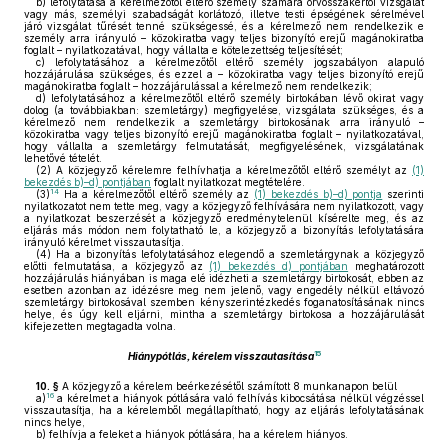
b)
lefolytatása a kérelmezőtől eltérő személy számára orvosszakértői vizsgálat
vagy más, személyi szabadságát korlátozó, illetve testi épségének sérelmével
járó vizsgálat tűrését tenné szükségessé, és a kérelmező nem rendelkezik e
személy arra irányuló – közokiratba vagy teljes bizonyító erejű magánokiratba
foglalt – nyilatkozatával, hogy vállalta e kötelezettség teljesítését;
c)
lefolytatásához a kérelmezőtől eltérő személy jogszabályon alapuló
hozzájárulása szükséges, és ezzel a – közokiratba vagy teljes bizonyító erejű
magánokiratba foglalt – hozzájárulással a kérelmező nem rendelkezik;
d)
lefolytatásához a kérelmezőtől eltérő személy birtokában lévő okirat vagy
dolog (a továbbiakban: szemletárgy) megfigyelése, vizsgálata szükséges, és a
kérelmező nem rendelkezik a szemletárgy birtokosának arra irányuló –
közokiratba vagy teljes bizonyító erejű magánokiratba foglalt – nyilatkozatával,
hogy vállalta a szemletárgy felmutatását, megfigyelésének, vizsgálatának
lehetővé tételét.
(2)
A közjegyző kérelemre felhívhatja a kérelmezőtől eltérő személyt az
(1)
bekezdés b)–d) pontjában
foglalt nyilatkozat megtételére.
14
(3)
Ha a kérelmezőtől eltérő személy az
(1) bekezdés b)–d) pontja
szerinti
nyilatkozatot nem tette meg, vagy a közjegyző felhívására nem nyilatkozott, vagy
a nyilatkozat beszerzését a közjegyző eredménytelenül kísérelte meg, és az
eljárás más módon nem folytatható le, a közjegyző a bizonyítás lefolytatására
irányuló kérelmet visszautasítja.
(4)
Ha a bizonyítás lefolytatásához elegendő a szemletárgynak a közjegyző
előtti felmutatása, a közjegyző az
(1) bekezdés d) pontjában
meghatározott
hozzájárulás hiányában is maga elé idézheti a szemletárgy birtokosát, ebben az
esetben azonban az idézésre meg nem jelenő, vagy engedély nélkül eltávozó
szemletárgy birtokosával szemben kényszerintézkedés foganatosításának nincs
helye, és úgy kell eljárni, mintha a szemletárgy birtokosa a hozzájárulását
kifejezetten megtagadta volna.
15
Hiánypótlás, kérelem visszautasítása
10. §
A közjegyző a kérelem beérkezésétől számított 8 munkanapon belül
16
a)
a kérelmet a hiányok pótlására való felhívás kibocsátása nélkül végzéssel
visszautasítja, ha a kérelemből megállapítható, hogy az eljárás lefolytatásának
nincs helye,
b)
felhívja a feleket a hiányok pótlására, ha a kérelem hiányos.