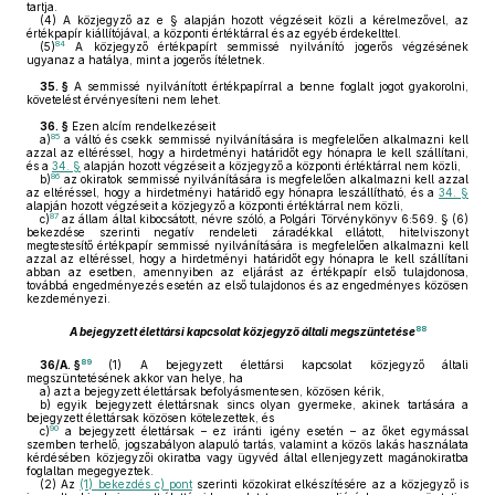
tartja.
(4)
A közjegyző az e § alapján hozott végzéseit közli a kérelmezővel, az
értékpapír kiállítójával, a központi értéktárral és az egyéb érdekelttel.
84
(5)
A közjegyző értékpapírt semmissé nyilvánító jogerős végzésének
ugyanaz a hatálya, mint a jogerős ítéletnek.
35. §
A semmissé nyilvánított értékpapírral a benne foglalt jogot gyakorolni,
követelést érvényesíteni nem lehet.
36. §
Ezen alcím rendelkezéseit
85
a)
a váltó és csekk semmissé nyilvánítására is megfelelően alkalmazni kell
azzal az eltéréssel, hogy a hirdetményi határidőt egy hónapra le kell szállítani,
és a
34. §
alapján hozott végzéseit a közjegyző a központi értéktárral nem közli,
86
b)
az okiratok semmissé nyilvánítására is megfelelően alkalmazni kell azzal
az eltéréssel, hogy a hirdetményi határidő egy hónapra leszállítható, és a
34. §
alapján hozott végzéseit a közjegyző a központi értéktárral nem közli,
87
c)
az állam által kibocsátott, névre szóló, a Polgári Törvénykönyv 6:569. § (6)
bekezdése szerinti negatív rendeleti záradékkal ellátott, hitelviszonyt
megtestesítő értékpapír semmissé nyilvánítására is megfelelően alkalmazni kell
azzal az eltéréssel, hogy a hirdetményi határidőt egy hónapra le kell szállítani
abban az esetben, amennyiben az eljárást az értékpapír első tulajdonosa,
továbbá engedményezés esetén az első tulajdonos és az engedményes közösen
kezdeményezi.
88
A bejegyzett élettársi kapcsolat közjegyző általi megszüntetése
89
36/A. §
(1)
A bejegyzett élettársi kapcsolat közjegyző általi
megszüntetésének akkor van helye, ha
a)
azt a bejegyzett élettársak befolyásmentesen, közösen kérik,
b)
egyik bejegyzett élettársnak sincs olyan gyermeke, akinek tartására a
bejegyzett élettársak közösen kötelezettek, és
90
c)
a bejegyzett élettársak – ez iránti igény esetén – az őket egymással
szemben terhelő, jogszabályon alapuló tartás, valamint a közös lakás használata
kérdésében közjegyzői okiratba vagy ügyvéd által ellenjegyzett magánokiratba
foglaltan megegyeztek.
(2)
Az
(1) bekezdés c) pont
szerinti közokirat elkészítésére az a közjegyző is