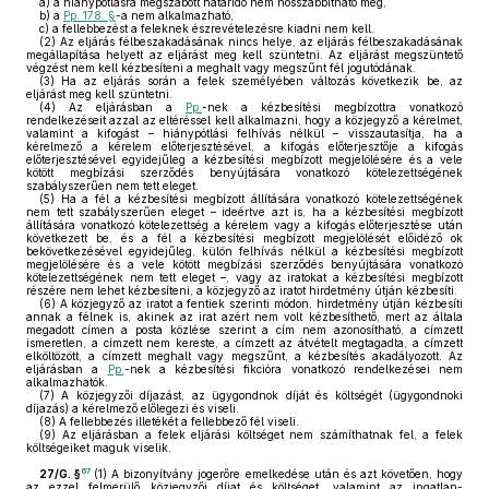
a)
a hiánypótlásra megszabott határidő nem hosszabbítható meg,
b)
a
Pp. 178. §
-a nem alkalmazható,
c)
a fellebbezést a feleknek észrevételezésre kiadni nem kell.
(2)
Az eljárás félbeszakadásának nincs helye, az eljárás félbeszakadásának
megállapítása helyett az eljárást meg kell szüntetni. Az eljárást megszüntető
végzést nem kell kézbesíteni a meghalt vagy megszűnt fél jogutódának.
(3)
Ha az eljárás során a felek személyében változás következik be, az
eljárást meg kell szüntetni.
(4)
Az eljárásban a
Pp.
-nek a kézbesítési megbízottra vonatkozó
rendelkezéseit azzal az eltéréssel kell alkalmazni, hogy a közjegyző a kérelmet,
valamint a kifogást – hiánypótlási felhívás nélkül – visszautasítja, ha a
kérelmező a kérelem előterjesztésével, a kifogás előterjesztője a kifogás
előterjesztésével egyidejűleg a kézbesítési megbízott megjelölésére és a vele
kötött megbízási szerződés benyújtására vonatkozó kötelezettségének
szabályszerűen nem tett eleget.
(5)
Ha a fél a kézbesítési megbízott állítására vonatkozó kötelezettségének
nem tett szabályszerűen eleget – ideértve azt is, ha a kézbesítési megbízott
állítására vonatkozó kötelezettség a kérelem vagy a kifogás előterjesztése után
következett be, és a fél a kézbesítési megbízott megjelölését előidéző ok
bekövetkezésével egyidejűleg, külön felhívás nélkül a kézbesítési megbízott
megjelölésére és a vele kötött megbízási szerződés benyújtására vonatkozó
kötelezettségének nem tett eleget –, vagy az iratokat a kézbesítési megbízott
részére nem lehet kézbesíteni, a közjegyző az iratot hirdetmény útján kézbesíti.
(6)
A közjegyző az iratot a fentiek szerinti módon, hirdetmény útján kézbesíti
annak a félnek is, akinek az irat azért nem volt kézbesíthető, mert az általa
megadott címen a posta közlése szerint a cím nem azonosítható, a címzett
ismeretlen, a címzett nem kereste, a címzett az átvételt megtagadta, a címzett
elköltözött, a címzett meghalt vagy megszűnt, a kézbesítés akadályozott. Az
eljárásban a
Pp.
-nek a kézbesítési fikcióra vonatkozó rendelkezései nem
alkalmazhatók.
(7)
A közjegyzői díjazást, az ügygondnok díját és költségét (ügygondnoki
díjazás) a kérelmező előlegezi és viseli.
(8)
A fellebbezés illetékét a fellebbező fél viseli.
(9)
Az eljárásban a felek eljárási költséget nem számíthatnak fel, a felek
költségeiket maguk viselik.
67
27/G. §
(1)
A bizonyítvány jogerőre emelkedése után és azt követően, hogy
az ezzel felmerülő közjegyzői díjat és költséget, valamint az ingatlan-