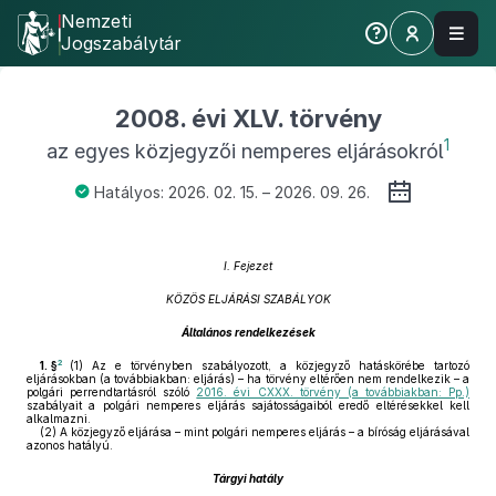
Nemzeti
Jogszabálytár
2008. évi XLV. törvény
1
az egyes közjegyzői nemperes eljárásokról
Hatályos: 2026. 02. 15. – 2026. 09. 26.
I. Fejezet
KÖZÖS ELJÁRÁSI SZABÁLYOK
Általános rendelkezések
2
1. §
(1)
Az e törvényben szabályozott, a közjegyző hatáskörébe tartozó
eljárásokban (a továbbiakban: eljárás) – ha törvény eltérően nem rendelkezik – a
polgári perrendtartásról szóló
2016. évi CXXX. törvény (a továbbiakban: Pp.)
szabályait a polgári nemperes eljárás sajátosságaiból eredő eltérésekkel kell
alkalmazni.
(2)
A közjegyző eljárása – mint polgári nemperes eljárás – a bíróság eljárásával
azonos hatályú.
Tárgyi hatály