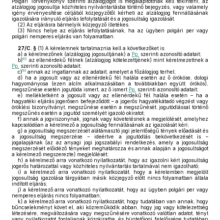
Polgári Törvénykönyv szerinti alzálogjogot is megalapítottnak kell tekinteni, az
alzálogjog jogosultja közhiteles nyilvántartásba történő bejegyzés, vagy valamely
igény érvényesítése céljából közjegyzőtől kérheti az alzálogjog fennállásának
igazolására irányuló eljárás lefolytatását és a jogosultság igazolását.
(2)
Az eljárásra bármelyik közjegyző illetékes.
(3)
Nincs helye az eljárás lefolytatásának, ha az ügyben polgári per vagy
polgári nemperes eljárás van folyamatban.
27/C. §
(1)
A kérelemnek tartalmaznia kell a következőket is:
a)
a kérelmezőnek (alzálogjog jogosultjának) a
Pp.
szerinti azonosító adatait;
62
b)
az ellenérdekű félnek (alzálogjog kötelezettjének) mint kérelmezettnek a
Pp.
szerinti azonosító adatait;
63
c)
annak az ingatlannak az adatait, amelyet a főzálogjog terhel;
d)
ha a jogosult vagy az ellenérdekű fél halála esetén az ő örököse, dologi
hagyományosa (ezen alcím alkalmazásában a továbbiakban együtt: örökös),
megszűnése esetén jogutóda ismert, az ő ismert
Pp.
szerinti azonosító adatait;
e)
mellékletként a jogosult vagy az ellenérdekű fél halála esetén – ha a
hagyatéki eljárás jogerősen befejeződött – a jogerős hagyatékátadó végzést vagy
öröklési bizonyítványt, megszűnése esetén a megszűnését, jogutódlással történő
megszűnés esetén a jogutód személyét igazoló okiratot;
f)
annak a jogviszonynak, jognak vagy követelésnek a megjelölését, amelyhez
kapcsolódóan a kérelmező a jogosultság fennállásának az igazolását kéri;
g)
a jogosultság megszerzését alátámasztó jogi jelentőségű tények előadását és
a jogosultság megszerzése – ideértve a jogutódlás bekövetkezését is –
jogalapjának (az az anyagi jogi jogszabályi rendelkezés, amely a jogosultság
megszerzését előidéző tényeket meghatározza és annak alapján a jogosultságot
a kérelmező megszerezte) megjelölését;
h)
a kérelmező arra vonatkozó nyilatkozatát, hogy az igazolni kért jogosultság
jogerős határozattal vagy közhiteles nyilvántartás tartalmával nem igazolható;
i)
a kérelmező arra vonatkozó nyilatkozatát, hogy a kérelemben megjelölt
jogosultság igazolása tárgyában másik közjegyző előtt nincs folyamatban általa
indított eljárás;
j)
a kérelmező arra vonatkozó nyilatkozatát, hogy az ügyben polgári per vagy
nemperes eljárás nincs folyamatban;
k)
a kérelmező arra vonatkozó nyilatkozatát, hogy tudatában van annak, hogy
bűncselekményt követ el, aki közreműködik abban, hogy jog vagy kötelezettség
létezésére, megváltozására vagy megszűnésére vonatkozó valótlan adatot, tényt
vagy nyilatkozatot foglaljanak közokiratba, és büntetőjogi felelőssége tudatában