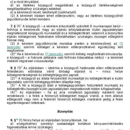
c)
a rövid tényállást,
d)
az illetékes közjegyző megjelölését, a közjegyző illetékességének
megállapításához szükséges adatokat,
e)
a kérelmező nevét, lakóhelyét (székhelyét).
(2)
A kérelmet írásban lehet előterjeszteni, vagy az illetékes közjegyzőnél
jegyzőkönyvbe lehet mondani.
7
7. §
(1)
A közjegyző – a kérelem érkezésétől számított 8 munkanapon belül –
felhívja a kérelmezőt, hogy az eljárás lefolytatásának külön jogszabályban
meghatározott közjegyzői munkadíját és a költségtérítését, valamint a bizonyítási
eljárás költségeinek fedezésére előreláthatóan szükséges összeget előlegként
fizesse meg.
(2)
A kérelem jegyzőkönyvbe mondása esetén a kérelmezőnek az
(1)
bekezdés
szerinti költséget a kérelem előterjesztésével egyidejűleg kell
megfizetnie.
8
(3)
Ha a kérelmező az
(1) bekezdés
szerinti költség megfizetését elmulasztja,
a közjegyző – a hiányok pótlására való felhívás kibocsátása nélkül – a kérelmet
indokolt végzéssel visszautasítja.
9
8. §
(1)
Az eljárásban – ideértve a közjegyző határozata ellen előterjesztett
fellebbezés elbírálása iránti bírósági eljárást is – nincs helye
költségmentességnek és költségfeljegyzési jognak.
10
(2)
A közjegyző az általa felszámított munkadíját és költségtérítését a külön
jogszabály szerinti költségjegyzékben állapítja meg.
11
(3)
A fél a közjegyző által a költségjegyzékben feltüntetett munkadíj és
költségtérítés összegét külön jogszabályban meghatározott módon kifogásolhatja.
12
(4)
Az eljárásban – ha az arra vonatkozó jogszabály másként nem
rendelkezik – a felek a felmerült költségeiket maguk viselik, a nem általuk
előlegezett vagy nem a feleknél felmerült költségek viselésére pedig a felek
egyetemlegesen kötelesek.
Bizonyítás
13
9. §
(1)
Nincs helye az eljárásban bizonyításnak, ha
a)
elvégzéséhez személyi szabadságot korlátozó kényszerintézkedés
foganatosítása lenne szükséges;