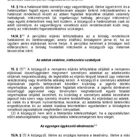
14. §
Ha a határozat több személyt vagy vagyontárgyat, illetve ügyet érint, és a
határozatban foglalt egyes rendelkezések alapján történő intézkedésekhez a
határozat rendelkező részét az abban foglaltak teljesítése céljából valamely
hatóságnak, intézménynek (pl. ingatlanügyi hatóság, pénzügyi intézmény)
vagy egyéb érdekeltnek meg kell küldeni, a közjegyző a határozatnak csak az
adott személyre, és vagyontárgyra vonatkozó azon rendelkezését küldi meg,
amely az intézkedés foganatosításához szükséges.
32
14/A. §
A perújítási eljárás lefolytatására az a bíróság rendelkezik
hatáskörrel és illetékességgel, amely elsőfokú bíróságként járna el, ha az
ügyben peres eljárásnak lenne helye. A perújítási kérelmet a bíróságon kell
előterjeszteni; a bíróság hivatalból intézkedik a közjegyzői ügy iratainak
beszerzése iránt.
Az adatok védelme, iratkezelési szabályok
33
15. §
(1)
A közjegyző a nemperes eljárás lefolytatása céljából a nemperes
eljárással összefüggésben megismert személyes adatokat az adatkezelés
céljának megvalósulásáig, de legkésőbb az eljárás tárgyát képező ügy iratainak
selejtezéséig vagy levéltárba adásáig kezeli. A közjegyző e személyes adatokat
eljárásának jogerős befejezését követően kizárólag a jogerős döntés
végrehajtása, a jogerős döntésben foglaltak ellenőrzése, a jogerős döntésével
összefüggő jogorvoslat vagy törvényben meghatározott egyéb feladat
végrehajtása céljából kezelheti, és kizárólag e személyes adatok kezelésére
jogosult más szerv vagy személy részére továbbíthatja. Az eljárásban az adatok,
az iratok és a tények nyilvántartása, kezelése, az adatokba történő betekintés
engedélyezése és az adatok kiadása tekintetében egyebekben a bíróságokra
vonatkozó jogszabályok megfelelően irányadóak.
(2)
A közjegyző nem sérti a titoktartási kötelezettséget, ha a jogszabályban
előírt adatszolgáltatási vagy tájékoztatási kötelezettségének tesz eleget.
34
Az egységes ügykezelő alkalmazás
15/A. §
(1)
A közjegyző, illetve az országos kamara a beadvány, illetve a más