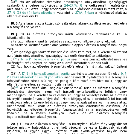
39
(3)
Ha az előzetes bizonyítás eredményes lefolytatásához igazságügyi
szakértő kirendelése szükséges, a
24–27/A. §
rendelkezéseit megfelelően
alkalmazni kell azzal, hogy amennyiben az eljárásban ellenfél is részt vesz, a
27. § (3) és (4) bekezdésében
, valamint a
27/A. §-ban
a kérelmező alatt az
ellenfelet is érteni kell.
18. §
Az eljárásra az a közjegyző is illetékes, akinek az illetékességi területén
a bizonyítás helye van.
19. §
(1)
Az előzetes bizonyítás iránti kérelemnek tartalmaznia kell a
következőket is:
a)
a bizonyítani kívánt tényeket és az azokra vonatkozó bizonyítékokat,
b)
azokat a körülményeket, amelyeknek alapján előzetes bizonyításnak helye
van,
c)
az igazságügyi szakértő kirendelése iránti kérelmet, ha a kérelmező szerint
az eljárás lefolytatásához igazságügyi szakértő kirendelése szükséges,
40
d)
a
17. § (1) bekezdésének a) pontja
szerinti esetben az ellenfél nevét és
lakóhelyét (székhelyét), ha pedig az ellenfél ismeretlen, ennek okát.
(2)
Azt, hogy az előzetes bizonyítás előfeltételei fennállnak, valószínűsíteni
kell.
41
(3)
A
17. § (1) bekezdésének a) pontja
szerinti esetben az ellenfélnek a
9. §
(1) bekezdésének c) és d) pontjában
meghatározott nyilatkozatára a bizonyítás
lefolytatásához nincs szükség; ha pedig a kérelmező arra hivatkozik, hogy az
ellenfél ismeretlen, ezt valószínűsítenie kell.
42
(4)
A kérelmező által megjelölt ellenérdekű felet az előzetes bizonyítás
elrendelése tárgyában nem kell írásbeli nyilatkozattételre felhívni vagy
meghallgatni, ha a kérelmező valószínűsíti, hogy az veszélyeztetné az előzetes
bizonyítás eredményes lefolytatását. Ha a közjegyző az ellenérdekű fél írásbeli
nyilatkozattételre történő felhívását vagy meghallgatását mellőzi, határozatát az
ellenérdekű féllel csak az előzetes bizonyítás elrendelése esetében, és
legkésőbb az előzetes bizonyítás foganatosításának a megkezdésekor kell
közölnie; ha a közlés akadályba ütközik, ez az előzetes bizonyítás
foganatosítását nem akadályozza.
20. §
(1)
Ha az előzetes bizonyítást – a bizonyítani kívánt tény vagy állapot
jellege miatt – haladéktalanul el kell végezni, de ez a közjegyző hivatali
idejében, az egyéb ügyek intézése miatti akadályoztatása folytán nem