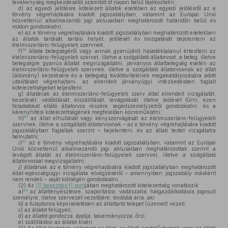
tevékenység megkezdésétől számított öt napon belül tájékoztatni;
d)
az egyedi jelölésre kötelezett állatok esetében az egyedi jelölésről az e
törvény végrehajtására kiadott jogszabályban, valamint az Európai Unió
közvetlenül alkalmazandó jogi aktusaiban meghatározott határidőn belül és
módon gondoskodni;
e)
az e törvény végrehajtására kiadott jogszabályban meghatározott esetekben
az állatok tartását, tartási helyét, jelölését és mozgatását bejelenteni az
élelmiszerlánc-felügyeleti szervnek;
90
f)
állata betegségéről vagy annak gyanújáról haladéktalanul értesíteni az
élelmiszerlánc-felügyeleti szervet, illetve a szolgáltató állatorvost, a beteg, illetve
betegségre gyanús állatát megvizsgáltatni, járványos állatbetegség esetén az
élelmiszerlánc-felügyeleti szervnek, illetve a szolgáltató állatorvosnak az állat
(állomány) kezelésére és a betegség továbbvitelének megakadályozására adott
utasításait végrehajtani, az elrendelt járványügyi intézkedésben foglalt
kötelezettségeket teljesíteni;
g)
állatának az élelmiszerlánc-felügyeleti szerv által elrendelt vizsgálatát,
kezelését, védőoltását, elszállítását, levágatását, illetve leölését tűrni, ezen
feladatokat ellátó állatorvos részére segédszemélyzetről gondoskodni, és a
kárenyhítési kötelezettségének megfelelően közreműködni;
91
h)
az állat elhullását vagy kényszervágását az élelmiszerlánc-felügyeleti
szervnek, illetve a szolgáltató állatorvosnak – az e törvény végrehajtására kiadott
jogszabályban foglaltak szerint – bejelenteni, és az állati testet vizsgálatra
bemutatni;
92
i)
az e törvény végrehajtására kiadott jogszabályban, valamint az Európai
Unió közvetlenül alkalmazandó jogi aktusaiban meghatározottak szerint a
levágott állatát az élelmiszerlánc-felügyeleti szervvel, illetve a szolgáltató
állatorvossal megvizsgáltatni;
j)
állatának az e törvény végrehajtására kiadott jogszabályban meghatározott
állat-egészségügyi vizsgálata elvégzéséről – amennyiben jogszabály másként
nem rendeli – saját költségén gondoskodni.
(2)
Az
(1) bekezdés f) pont
jában meghatározott kötelezettség vonatkozik
93
a)
az állattenyésztésre, szaporításra, vadászatra, halgazdálkodásra jogosult
személyre, illetve szervezet vezetőjére; továbbá arra, aki
b)
a tulajdonos képviseletében az állattartó telepet (üzemet) vezeti;
c)
az állatot felügyeli;
d)
az állatot gondozza, ápolja, takarmányozza, őrzi;
e)
szállításkor az állatot kíséri.