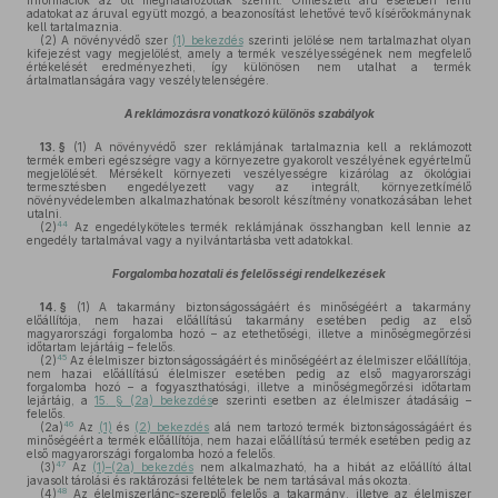
információk az ott meghatározottak szerint. Ömlesztett áru esetében fenti
adatokat az áruval együtt mozgó, a beazonosítást lehetővé tevő kísérőokmánynak
kell tartalmaznia.
(2)
A növényvédő szer
(1) bekezdés
szerinti jelölése nem tartalmazhat olyan
kifejezést vagy megjelölést, amely a termék veszélyességének nem megfelelő
értékelését eredményezheti, így különösen nem utalhat a termék
ártalmatlanságára vagy veszélytelenségére.
A reklámozásra vonatkozó különös szabályok
13. §
(1)
A növényvédő szer reklámjának tartalmaznia kell a reklámozott
termék emberi egészségre vagy a környezetre gyakorolt veszélyének egyértelmű
megjelölését. Mérsékelt környezeti veszélyességre kizárólag az ökológiai
termesztésben engedélyezett vagy az integrált, környezetkímélő
növényvédelemben alkalmazhatónak besorolt készítmény vonatkozásában lehet
utalni.
44
(2)
Az engedélyköteles termék reklámjának összhangban kell lennie az
engedély tartalmával vagy a nyilvántartásba vett adatokkal.
Forgalomba hozatali és felelősségi rendelkezések
14. §
(1)
A takarmány biztonságosságáért és minőségéért a takarmány
előállítója, nem hazai előállítású takarmány esetében pedig az első
magyarországi forgalomba hozó – az etethetőségi, illetve a minőségmegőrzési
időtartam lejártáig – felelős.
45
(2)
Az élelmiszer biztonságosságáért és minőségéért az élelmiszer előállítója,
nem hazai előállítású élelmiszer esetében pedig az első magyarországi
forgalomba hozó – a fogyaszthatósági, illetve a minőségmegőrzési időtartam
lejártáig, a
15. § (2a) bekezdés
e szerinti esetben az élelmiszer átadásáig –
felelős.
46
(2a)
Az
(1)
és
(2) bekezdés
alá nem tartozó termék biztonságosságáért és
minőségéért a termék előállítója, nem hazai előállítású termék esetében pedig az
első magyarországi forgalomba hozó a felelős.
47
(3)
Az
(1)–(2a) bekezdés
nem alkalmazható, ha a hibát az előállító által
javasolt tárolási és raktározási feltételek be nem tartásával más okozta.
48
(4)
Az élelmiszerlánc-szereplő felelős a takarmány, illetve az élelmiszer