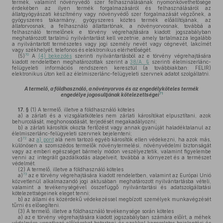
termék, valamint növényvédő szer felhasználásának nyomonkövethetősége
érdekében az ilyen termék forgalmazásáról és felhasználásáról az
állatgyógyászati készítmény vagy növényvédő szer forgalmazását végzőnek, a
gyógyszeres takarmány, gyógyszeres köztes termék előállítójának, az
állatorvosnak, a felhasználó állattartónak, a növényorvosnak, továbbá a
felhasználó termelőnek e törvény végrehajtására kiadott jogszabályban
meghatározott tartalmú nyilvántartást kell vezetnie, amely tartalmazza legalább
a nyilvántartott természetes vagy jogi személy nevét vagy cégnevét, lakcímét
vagy székhelyét, telefonos és elektronikus elérhetőségét.
70
(5)
A
(4) bekezdés
szerinti nyilvántartásból az e törvény végrehajtására
kiadott rendeletben meghatározottak szerint a
38/A. §
szerinti élelmiszerlánc-
felügyeleti információs rendszeren keresztül (a továbbiakban: FELIR)
elektronikus úton kell az élelmiszerlánc-felügyeleti szervnek adatot szolgáltatni.
A termelő, a földhasználó, a növényorvos és az engedélyköteles termék
71
engedélye jogosultjának kötelezettségei
17. §
(1)
A termelő, illetve a földhasználó köteles
a)
a zárlati és a vizsgálatköteles nem zárlati károsítókat elpusztítani, azok
behurcolását, meghonosodását, terjedését megakadályozni;
b)
a zárlati károsítók okozta fertőzést vagy annak gyanúját haladéktalanul az
élelmiszerlánc-felügyeleti szervnek bejelenteni;
72
c)
az
a) pont
alá nem tartozó egyéb károsítók ellen védekezni, ha azok más,
különösen a szomszédos termelők növénytermelési, növényvédelmi biztonságát
vagy az emberi egészséget bármely módon veszélyeztetik, valamint figyelembe
venni az integrált gazdálkodás alapelveit, továbbá a környezet és a természet
védelmét.
(2)
A termelő, illetve a földhasználó köteles
73
a)
az e törvény végrehajtására kiadott rendeletben, valamint az Európai Unió
közvetlenül alkalmazandó jogi aktusában meghatározott nyilvántartásba vételi,
valamint a tevékenységével összefüggő nyilvántartási és adatszolgáltatási
kötelezettségeinek eleget tenni;
b)
az állami és közérdekű védekezéssel megbízott személyek munkavégzését
tűrni és elősegíteni.
(3)
A termelő, illetve a földhasználó tevékenysége során köteles
a)
az e törvény végrehajtására kiadott jogszabályban számára előírt, a méhek