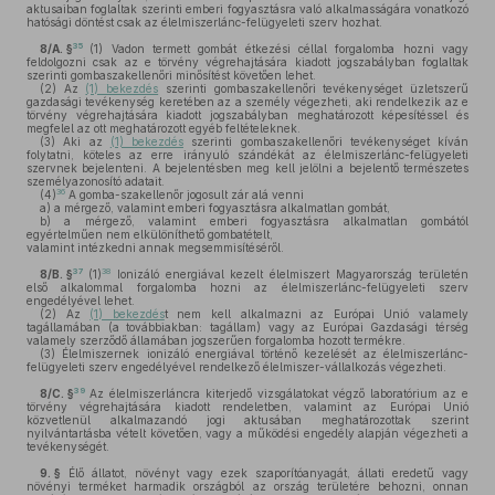
aktusaiban foglaltak szerinti emberi fogyasztásra való alkalmasságára vonatkozó
hatósági döntést csak az élelmiszerlánc-felügyeleti szerv hozhat.
35
8/A. §
(1)
Vadon termett gombát étkezési céllal forgalomba hozni vagy
feldolgozni csak az e törvény végrehajtására kiadott jogszabályban foglaltak
szerinti gombaszakellenőri minősítést követően lehet.
(2)
Az
(1) bekezdés
szerinti gombaszakellenőri tevékenységet üzletszerű
gazdasági tevékenység keretében az a személy végezheti, aki rendelkezik az e
törvény végrehajtására kiadott jogszabályban meghatározott képesítéssel és
megfelel az ott meghatározott egyéb feltételeknek.
(3)
Aki az
(1) bekezdés
szerinti gombaszakellenőri tevékenységet kíván
folytatni, köteles az erre irányuló szándékát az élelmiszerlánc-felügyeleti
szervnek bejelenteni. A bejelentésben meg kell jelölni a bejelentő természetes
személyazonosító adatait.
36
(4)
A gomba-szakellenőr jogosult zár alá venni
a)
a mérgező, valamint emberi fogyasztásra alkalmatlan gombát,
b)
a mérgező, valamint emberi fogyasztásra alkalmatlan gombától
egyértelműen nem elkülöníthető gombatételt,
valamint intézkedni annak megsemmisítéséről.
37
38
8/B. §
(1)
Ionizáló energiával kezelt élelmiszert Magyarország területén
első alkalommal forgalomba hozni az élelmiszerlánc-felügyeleti szerv
engedélyével lehet.
(2)
Az
(1) bekezdés
t nem kell alkalmazni az Európai Unió valamely
tagállamában (a továbbiakban: tagállam) vagy az Európai Gazdasági térség
valamely szerződő államában jogszerűen forgalomba hozott termékre.
(3)
Élelmiszernek ionizáló energiával történő kezelését az élelmiszerlánc-
felügyeleti szerv engedélyével rendelkező élelmiszer-vállalkozás végezheti.
39
8/C. §
Az élelmiszerláncra kiterjedő vizsgálatokat végző laboratórium az e
törvény végrehajtására kiadott rendeletben, valamint az Európai Unió
közvetlenül alkalmazandó jogi aktusában meghatározottak szerint
nyilvántartásba vételt követően, vagy a működési engedély alapján végezheti a
tevékenységét.
9. §
Élő állatot, növényt vagy ezek szaporítóanyagát, állati eredetű vagy
növényi terméket harmadik országból az ország területére behozni, onnan