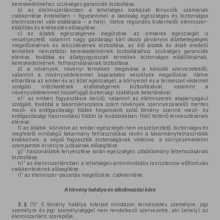
kereskedelméhez szükséges garanciák biztosítása;
b)
az élelmiszerláncban a lehetséges kockázati tényezők számának
csökkentése érdekében – figyelemmel a lakosság egészséges és biztonságos
élelmiszerrel való ellátására – a helyi, illetve regionális kistermelői élelmiszer-
előállítás és értékesítés elősegítése;
c)
az állatok egészségének megőrzése, az emberek egészségét is
veszélyeztető, valamint nagy gazdasági kárt okozó járványos állatbetegségek
megelőzésének és leküzdésének biztosítása, az élő állatok és állati eredetű
termékek nemzetközi kereskedelmének biztosításához szükséges garanciák
elérése, továbbá az állatgyógyászati termékek biztonságos előállításának,
kereskedelmének, felhasználásának biztosítása;
d)
a növények, növényi termékek megóvása a károsító szervezetektől,
valamint a növényvédelemmel kapcsolatos veszélyek megelőzése, illetve
elhárítása az ember és az állat egészségét, a környezet és a természet védelmét
szolgáló intézkedések elsőbbségének biztosításával, valamint a
növényvédelemmel összefüggő biztonsági szabályok betartásával;
2
e)
az emberi fogyasztásra kerülő, valamint az élelmiszerek alapanyagául
szolgáló, továbbá a takarmányozásra szánt növények szennyezésektől mentes
mező- és erdőgazdasági földek forgalmáról szóló törvény szerinti mező- és
erdőgazdasági hasznosítású földön (a továbbiakban: föld) történő termesztésének
elérése;
f)
az állatok, közvetve az ember egészségét nem veszélyeztető, biztonságos és
megfelelő minőségű takarmány felhasználása révén a takarmányfelhasználók
érdekeinek, a végső fogyasztók biztonságának védelme, a környezetvédelmi
szempontok érvényre jutásának elősegítése;
3
g)
haszonállatok tenyésztése során egészséges utódállomány létrehozásának
biztosítása;
4
h)
az élelmiszerláncban a lehetséges antimikrobiális rezisztencia-előfordulás
csökkentésének elősegítése.
5
i)
az élelmiszer-pazarlás megelőzése, csökkentése.
A törvény hatálya és alkalmazási köre
6
2. §
(1)
E törvény hatálya kiterjed mindazon természetes személyre, jogi
személyre és jogi személyiséggel nem rendelkező szervezetre, aki (amely) az
élelmiszerlánc szereplője.