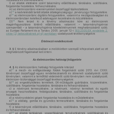
hozatalára és üzemeltetésére;
l)
az állatok etetésére szánt takarmány előállítására, tárolására, szállítására,
forgalomba hozatalára, felhasználására;
m)
az élelmiszerlánc-eseményekkel összefüggő tájékoztatásra;
14
n)
a kedvtelésből tartott állatok állategészségügyi, járványügyi felügyeletére.
15
o)
az élelmiszerlánc digitális felügyeletére, valamint a mezőgazdaságban és
élelmiszerláncban keletkező adatvagyon kezelésére és közzétételére.
16
(3)
Nem terjed ki a törvény alkalmazási köre az élelmiszerek
magánfogyasztásra történő előállítására, valamint – takarmányhigiéniai
szempontból – a takarmányhigiénia követelményeinek meghatározásáról szóló,
az Európai Parlament és a Tanács 2005. január 12-i
183/2005/EK rendelete 2.
cikke (2) bekezdésének a)–d) pontjában
szabályozott tevékenységekre.
Értelmező rendelkezések
3. §
E törvény alkalmazásában a
mellékletben
szereplő kifejezések alatt az ott
meghatározott fogalmakat kell érteni.
Az élelmiszerlánc hatósági felügyelete
4. §
Az élelmiszerlánc hatósági felügyelete kiterjed
17
a)
a mező- és erdőgazdasági földek forgalmáról szóló 2013. évi CXXII.
törvénnyel összefüggő egyes rendelkezésekről és átmeneti szabályokról szóló
törvényben, valamint a termőföld védelméről szóló törvényben nem szabályozott,
élelmiszer-biztonsággal összefüggő tevékenységekre;
18
b)
az engedélyköteles termékek, EK-műtrágyák gyártására, kiszerelésére,
szállítására, forgalomba hozatalára, tárolására és felhasználására;
c)
a növények termesztésére, a növények, növényi termékek és egyéb
anyagok hasznosítására, feldolgozására, tárolására, szállítására és forgalomba
hozatalára;
d)
a növényvédelmi gépek forgalomba hozatalára és működtetésére;
19
e)
a zöldség, gomba és gyümölcs termesztésére, tárolására és forgalomba
hozatalára;
f)
a takarmányok előállítására, tárolására, szállítására, forgalomba hozatalára
és felhasználására;
20
g)
az állatok tartásának, szaporításának, tenyésztésének, szállításának és