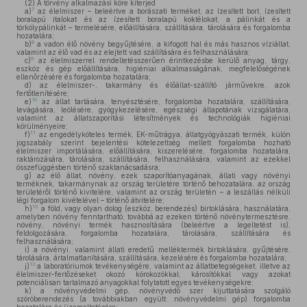
(2)
A törvény alkalmazási köre kiterjed
7
a)
az élelmiszer – beleértve a borászati terméket, az ízesített bort, ízesített
boralapú italokat és az ízesített boralapú koktélokat, a pálinkát és a
törkölypálinkát – termelésére, előállítására, szállítására, tárolására és forgalomba
hozatalára;
8
b)
a vadon élő növény begyűjtésére, a kifogott hal és más hasznos víziállat,
valamint az élő vad és az elejtett vad szállítására és felhasználására;
9
c)
az élelmiszerrel rendeltetésszerűen érintkezésbe kerülő anyag, tárgy,
eszköz és gép előállítására, higiéniai alkalmasságának, megfelelőségének
ellenőrzésére és forgalomba hozatalára;
d)
az élelmiszer-, takarmány és élőállat-szállító járművekre, azok
fertőtlenítésére;
10
e)
az állat tartására, tenyésztésére, forgalomba hozatalára, szállítására,
levágására, leölésére, gyógykezelésére, egészségi állapotának vizsgálatára,
valamint az állatszaporítási létesítmények és technológiák higiéniai
körülményeire;
11
f)
az engedélyköteles termék, EK-műtrágya, állatgyógyászati termék, külön
jogszabály szerint bejelentési kötelezettség mellett forgalomba hozható
élelmiszer importálására, előállítására, kiszerelésére, forgalomba hozatalára,
raktározására, tárolására, szállítására, felhasználására, valamint az ezekkel
összefüggésben történő szaktanácsadásra;
g)
az élő állat, növény, ezek szaporítóanyagának, állati vagy növényi
terméknek, takarmánynak az ország területére történő behozatalára, az ország
területéről történő kivitelére, valamint az ország területén – a leszállás nélküli
légi forgalom kivételével – történő átvitelére;
12
h)
a föld, vagy olyan dolog (eszköz, berendezés) birtoklására, használatára,
amelyben növény fenntartható, továbbá az ezeken történő növénytermesztésre,
növény, növényi termék hasznosítására (beleértve a legeltetést is),
feldolgozására, forgalomba hozatalára, tárolására, szállítására és
felhasználására;
i)
a növényi, valamint állati eredetű melléktermék birtoklására, gyűjtésére,
tárolására, ártalmatlanítására, szállítására, kezelésére és forgalomba hozatalára;
13
j)
a laboratóriumok tevékenységére, valamint az állatbetegségeket, illetve az
élelmiszer-fertőzéseket okozó kórokozókkal, károsítókkal vagy azokat
potenciálisan tartalmazó anyagokkal folytatott egyes tevékenységekre;
k)
a növényvédelmi gép, növényvédő szer kijuttatására szolgáló
szóróberendezés (a továbbiakban együtt: növényvédelmi gép) forgalomba