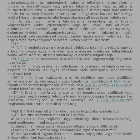
biztonságosságáért és minőségéért, valamint jelöléséért, amennyiben a
forgalomba hozatalt kizáró vagy jelölési hibát ő okozta, vagy az általa is
felismerhető lett volna. A hibáért a magyarországi első forgalomba hozó akkor is
felelős, ha azt nem ő okozta, amennyiben a forgalomba hozatalt kizáró vagy
jelölési hiba a magyarországi első forgalomba hozatalt megelőzően keletkezett.
(5)
Az élelmiszer, illetve a takarmány e törvényben, az e törvény
végrehajtására kiadott jogszabályban, vagy az Európai Unió közvetlenül
alkalmazandó vonatkozó jogi aktusában előírt, az élelmiszerbiztonsági,
élelmiszerminőségi, takarmánybiztonsági, illetve takarmányminőségi
előírásoknak való megfelelését igazoló okiratok hiánya esetén vélelmezni kell,
hogy a forgalmazó a forgalomba hozatalt kizáró hibát felismerhette.
49
(6)
(7)
A
11. §
rendelkezéseinek betartásáért felelős a takarmány előállító vagy az
a takarmány-vállalkozás, amelynek neve a jelölésen kötelezően feltüntetendő
adatok között szerepel, illetve a takarmány valamennyi forgalmazója.
(8)
A
12. §
rendelkezéseinek betartásáért az első magyarországi forgalomba
hozó felelős.
(9)
A
13. §
rendelkezéseinek betartásáért a gazdasági reklámtevékenység
alapvető feltételeiről és egyes korlátairól szóló törvényben meghatározott
reklámozó felel.
50
(10)
A
14/A. §
-ban foglaltakért a termék előállítója, nem hazai előállítású
termék esetében az első magyarországi forgalomba hozó felelős. A
14/A. §
-ban
foglaltakért a termék forgalmazója is felelős, ha a
14/A. § (2)
vagy
(4) bekezdés
e
szerinti hibát ő okozta, vagy az általa felismerhető lett volna.
51
(11)
A törvény hatálya alá tartozó termék forgalmazását, szállítását vagy
raktározását végző személy felelős a termék biztonságosságáért, minőségéért és
jelöléséért, amennyiben a felelős személye az
(1)–(10) bekezdés
ben
meghatározottak szerint nem állapítható meg.
52
14/A. §
(1)
A hamisított termék előállítása és forgalomba hozatala tilos.
53
(2)
Hamisított terméknek minősül az a termék,
a)
amelynek minőségmegőrzési, fogyaszthatósági, illetve felhasználhatósági
idejét jogellenesen meghosszabbították,
b)
amelyet nem megengedett összetevő felhasználásával állítottak elő,
c)
amelynek átcímkézése vagy átcsomagolása jogsértő módon történt,
d)
amelyet emberi fogyasztásra nem alkalmas anyagokból vagy termékekből
állítottak elő emberi fogyasztás céljára,