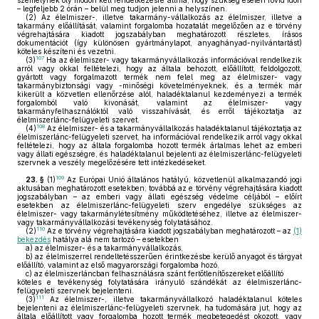
személynek oly módon kell rendelkezésre állnia, hogy szükség esetén rövid időn
– legfeljebb 2 órán – belül meg tudjon jelenni a helyszínen.
(2)
Az élelmiszer-, illetve takarmány-vállalkozás az élelmiszer, illetve a
takarmány előállítását, valamint forgalomba hozatalát megelőzően az e törvény
végrehajtására kiadott jogszabályban meghatározott részletes, írásos
dokumentációt (így különösen gyártmánylapot, anyaghányad-nyilvántartást)
köteles készíteni és vezetni.
107
(3)
Ha az élelmiszer- vagy takarmányvállalkozás információval rendelkezik
arról vagy okkal feltételezi, hogy az általa behozott, előállított, feldolgozott,
gyártott vagy forgalmazott termék nem felel meg az élelmiszer- vagy
takarmánybiztonsági vagy -minőségi követelményeknek, és a termék már
kikerült a közvetlen ellenőrzése alól, haladéktalanul kezdeményezi a termék
forgalomból való kivonását, valamint az élelmiszer- vagy
takarmányfelhasználóktól való visszahívását, és erről tájékoztatja az
élelmiszerlánc-felügyeleti szervet.
108
(4)
Az élelmiszer- és a takarmányvállalkozás haladéktalanul tájékoztatja az
élelmiszerlánc-felügyeleti szervet, ha információval rendelkezik arról vagy okkal
feltételezi, hogy az általa forgalomba hozott termék ártalmas lehet az emberi
vagy állati egészségre, és haladéktalanul bejelenti az élelmiszerlánc-felügyeleti
szervnek a veszély megelőzésére tett intézkedéseket.
109
23. §
(1)
Az Európai Unió általános hatályú, közvetlenül alkalmazandó jogi
aktusában meghatározott esetekben, továbbá az e törvény végrehajtására kiadott
jogszabályban – az emberi vagy állati egészség védelme céljából – előírt
esetekben az élelmiszerlánc-felügyeleti szerv engedélye szükséges az
élelmiszer- vagy takarmánylétesítmény működtetéséhez, illetve az élelmiszer-
vagy takarmányvállalkozási tevékenység folytatásához.
110
(2)
Az e törvény végrehajtására kiadott jogszabályban meghatározott – az
(1)
bekezdés
hatálya alá nem tartozó – esetekben
a)
az élelmiszer- és a takarmányvállalkozás,
b)
az élelmiszerrel rendeltetésszerűen érintkezésbe kerülő anyagot és tárgyat
előállító, valamint az első magyarországi forgalomba hozó,
c)
az élelmiszerláncban felhasználásra szánt fertőtlenítőszereket előállító
köteles e tevékenység folytatására irányuló szándékát az élelmiszerlánc-
felügyeleti szervnek bejelenteni.
111
(3)
Az élelmiszer-, illetve takarmányvállalkozó haladéktalanul köteles
bejelenteni az élelmiszerlánc-felügyeleti szervnek, ha tudomására jut, hogy az
általa előállított vagy forgalomba hozott termék megbetegedést okozott, vagy