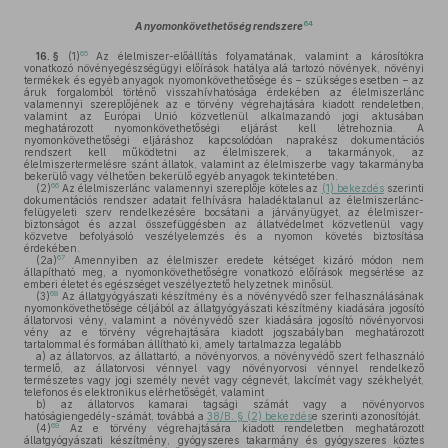
64
A nyomonkövethetőség rendszere
65
16. §
(1)
Az élelmiszer-előállítás folyamatának, valamint a károsítókra
vonatkozó növényegészségügyi előírások hatálya alá tartozó növények, növényi
termékek és egyéb anyagok nyomonkövethetősége és – szükséges esetben – az
áruk forgalomból történő visszahívhatósága érdekében az élelmiszerlánc
valamennyi szereplőjének az e törvény végrehajtására kiadott rendeletben,
valamint az Európai Unió közvetlenül alkalmazandó jogi aktusában
meghatározott nyomonkövethetőségi eljárást kell létrehoznia. A
nyomonkövethetőségi eljáráshoz kapcsolódóan naprakész dokumentációs
rendszert kell működtetni az élelmiszerek, a takarmányok, az
élelmiszertermelésre szánt állatok, valamint az élelmiszerbe vagy takarmányba
bekerülő vagy vélhetően bekerülő egyéb anyagok tekintetében.
66
(2)
Az élelmiszerlánc valamennyi szereplője köteles az
(1) bekezdés
szerinti
dokumentációs rendszer adatait felhívásra haladéktalanul az élelmiszerlánc-
felügyeleti szerv rendelkezésére bocsátani a járványügyet, az élelmiszer-
biztonságot és azzal összefüggésben az állatvédelmet közvetlenül vagy
közvetve befolyásoló veszélyelemzés és a nyomon követés biztosítása
érdekében.
67
(2a)
Amennyiben az élelmiszer eredete kétséget kizáró módon nem
állapítható meg, a nyomonkövethetőségre vonatkozó előírások megsértése az
emberi életet és egészséget veszélyeztető helyzetnek minősül.
68
(3)
Az állatgyógyászati készítmény és a növényvédő szer felhasználásának
nyomonkövethetősége céljából az állatgyógyászati készítmény kiadására jogosító
állatorvosi vény, valamint a növényvédő szer kiadására jogosító növényorvosi
vény az e törvény végrehajtására kiadott jogszabályban meghatározott
tartalommal és formában állítható ki, amely tartalmazza legalább
a)
az állatorvos, az állattartó, a növényorvos, a növényvédő szert felhasználó
termelő, az állatorvosi vénnyel vagy növényorvosi vénnyel rendelkező
természetes vagy jogi személy nevét vagy cégnevét, lakcímét vagy székhelyét,
telefonos és elektronikus elérhetőségét, valamint
b)
az állatorvos kamarai tagsági számát vagy a növényorvos
hatóságiengedély-számát, továbbá a
38/B. § (2) bekezdés
e szerinti azonosítóját.
69
(4)
Az e törvény végrehajtására kiadott rendeletben meghatározott
állatgyógyászati készítmény, gyógyszeres takarmány és gyógyszeres köztes