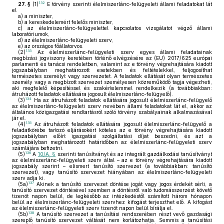
132
27. §
(1)
E törvény szerinti élelmiszerlánc-felügyeleti állami feladatokat lát
el
a)
a miniszter,
b)
a kereskedelemért felelős miniszter,
c)
az élelmiszerlánc-felügyelettel kapcsolatos vizsgálatot végző állami
laboratóriumok,
d)
az élelmiszerlánc-felügyeleti szerv,
e)
az országos főállatorvos.
133
(2)
Az élelmiszerlánc-felügyeleti szerv egyes állami feladatainak
megbízási jogviszony keretében történő elvégzésére az (EU) 2017/625 európai
parlamenti és tanácsi rendeletben, valamint az e törvény végrehajtására kiadott
jogszabályban meghatározott esetekben és feltételekkel, feljogosíthat
természetes személyt vagy szervezetet. A feladatok ellátását olyan természetes
személy vagy a megbízott szervezet személyesen közreműködő tagja végezheti,
aki megfelelő képesítéssel és szakértelemmel rendelkezik (a továbbiakban:
átruházott feladatok ellátására jogosult élelmiszerlánc-felügyelő).
134
(3)
Ha az átruházott feladatok ellátására jogosult élelmiszerlánc-felügyelő
az élelmiszerlánc-felügyeleti szerv nevében állami feladatokat lát el, akkor az
általános közigazgatási rendtartásról szóló törvény szabályainak alkalmazásával
jár el.
135
(4)
Az átruházott feladatok ellátására jogosult élelmiszerlánc-felügyelő a
feladatkörébe tartozó eljárásokért köteles az e törvény végrehajtására kiadott
jogszabályban előírt igazgatási szolgáltatási díjat beszedni, és azt a
jogszabályban meghatározott határidőben az élelmiszerlánc-felügyeleti szerv
számlájára befizetni.
136
(5)
A
10/A. §
szerinti tanúsítványt és az integrált gazdálkodási tanúsítványt
az élelmiszerlánc-felügyeleti szerv által – az e törvény végrehajtására kiadott
jogszabály szerint – elismert tanúsító szervezet (a továbbiakban: tanúsító
szervezet), vagy tanúsító szervezet hiányában az élelmiszerlánc-felügyeleti
szerv adja ki.
137
(5a)
Akinek a tanúsító szervezet döntése jogát vagy jogos érdekét sérti, a
tanúsító szervezet döntésével szemben a döntésről való tudomásszerzést követő
tizenöt napon belül, de legkésőbb az intézkedéstől számított három hónapon
belül az élelmiszerlánc-felügyeleti szervhez kifogást terjeszthet elő. A kifogást
az élelmiszerlánc-felügyeleti szerv tizenöt napon belül bírálja el.
138
(5b)
A tanúsító szervezet a tanúsítási rendszerében részt vevő gazdasági
szereplő tanúsító szervezet váltását nem korlátozhatja. Semmis a tanúsítási