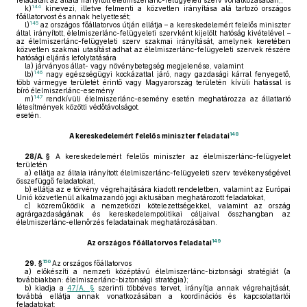
feladatait az általa irányított élelmiszerlánc-felügyeleti szerv vonatkozásában;;
144
k)
kinevezi, illetve felmenti a közvetlen irányítása alá tartozó országos
főállatorvost és annak helyettesét;
145
l)
az országos főállatorvos útján ellátja – a kereskedelemért felelős miniszter
által irányított, élelmiszerlánc-felügyeleti szervként kijelölt hatóság kivételével –
az élelmiszerlánc-felügyeleti szerv szakmai irányítását, amelynek keretében
közvetlen szakmai utasítást adhat az élelmiszerlánc-felügyeleti szervek részére
hatósági eljárás lefolytatására
la)
járványos állat- vagy növénybetegség megjelenése, valamint
146
lb)
nagy egészségügyi kockázattal járó, nagy gazdasági kárral fenyegető,
több vármegye területét érintő vagy Magyarország területén kívüli hatással is
bíró élelmiszerlánc-esemény
147
m)
rendkívüli élelmiszerlánc-esemény esetén meghatározza az állattartó
létesítmények közötti védőtávolságot.
esetén.
148
A kereskedelemért felelős miniszter feladatai
28/A. §
A kereskedelemért felelős miniszter az élelmiszerlánc-felügyelet
területén
a)
ellátja az általa irányított élelmiszerlánc-felügyeleti szerv tevékenységével
összefüggő feladatokat,
b)
ellátja az e törvény végrehajtására kiadott rendeletben, valamint az Európai
Unió közvetlenül alkalmazandó jogi aktusában meghatározott feladatokat,
c)
közreműködik a nemzetközi kötelezettségekkel, valamint az ország
agrárgazdaságának és kereskedelempolitikai céljaival összhangban az
élelmiszerlánc-ellenőrzés feladatainak meghatározásában.
149
Az országos főállatorvos feladatai
150
29. §
Az országos főállatorvos
a)
előkészíti a nemzeti középtávú élelmiszerlánc-biztonsági stratégiát (a
továbbiakban: élelmiszerlánc-biztonsági stratégia);
b)
kiadja a
47/A. §
szerinti többéves tervet, irányítja annak végrehajtását,
továbbá ellátja annak vonatkozásában a koordinációs és kapcsolattartói
feladatokat;