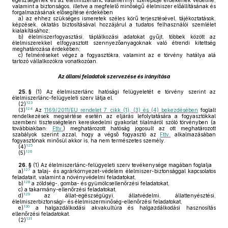
egészségének és az élelmiszerlánc valamennyi szereplője érdekének védelme,
valamint a biztonságos, illetve a megfelelő minőségű élelmiszer előállításának és
forgalmazásának elősegítése érdekében
a)
az ehhez szükséges ismeretek széles körű terjesztésével, tájékoztatások,
képzések, oktatás biztosításával hozzájárul a tudatos felhasználói szemlélet
kialakításához;
b)
élelmiszerfogyasztási, táplálkozási adatokat gyűjt, többek között az
élelmiszerekkel elfogyasztott szennyezőanyagoknak való étrendi kitettség
meghatározása érdekében;
c)
felméréseket végez a fogyasztókra, valamint az e törvény hatálya alá
tartozó vállalkozókra vonatkozóan.
Az állami feladatok szervezése és irányítása
25. §
(1)
Az élelmiszerlánc hatósági felügyeletét e törvény szerint az
élelmiszerlánc-felügyeleti szerv látja el.
123
(2)
124
(3)
Az
1169/2011/EU rendelet 7. cikk (1), (3) és (4) bekezdésében
foglalt
rendelkezések megsértése esetén az eljárás lefolytatására a fogyasztókkal
szembeni tisztességtelen kereskedelmi gyakorlat tilalmáról szóló törvényben (a
továbbiakban:
Fttv.
) meghatározott hatóság jogosult az ott meghatározott
szabályok szerint azzal, hogy a végső fogyasztó az
Fttv.
alkalmazásában
fogyasztónak minősül akkor is, ha nem természetes személy.
125
(4)
126
(5)
26. §
(1)
Az élelmiszerlánc-felügyeleti szerv tevékenysége magában foglalja
127
a)
a talaj- és agrárkörnyezet-védelem élelmiszer-biztonsággal kapcsolatos
feladatait, valamint a növényvédelmi feladatokat,
128
b)
a zöldség-, gomba- és gyümölcsellenőrzési feladatokat,
c)
a takarmány-ellenőrzési feladatokat,
129
d)
az állat-egészségügyi, állatvédelmi, állattenyésztési,
élelmiszerbiztonsági- és élelmiszerminőség-ellenőrzési feladatokat,
130
e)
a halgazdálkodási akvakultúra és halgazdálkodási hasznosítás
ellenőrzési feladatokat.
131
(2)