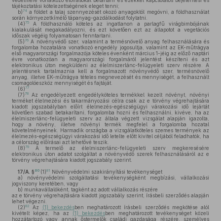
védelmére vonatkozó előírásokat betartani és ezekkel kapcsolatos bejelentési és
tájékoztatási kötelezettségének eleget tenni;
74
b)
a földet a talaj szennyezését okozó anyagoktól megóvni, a földhasználat
során környezetkímélő tápanyag-gazdálkodást folytatni.
75
(4)
A földhasználó köteles az ingatlanon a parlagfű virágbimbójának
kialakulását megakadályozni, és ezt követően ezt az állapotot a vegetációs
időszak végéig folyamatosan fenntartani.
76
(5)
A növényvédő szer, valamint a termésnövelő anyag felhasználására és
forgalomba hozatalára vonatkozó engedély jogosultja, valamint az EK-műtrágya
első magyarországi forgalmazója köteles évenként március 1-jéig az előző naptári
évre vonatkozóan a magyarországi forgalmáról jelentést készíteni és azt
elektronikus úton megküldeni az élelmiszerlánc-felügyeleti szerv részére. A
jelentésnek tartalmaznia kell a forgalmazott növényvédő szer, termésnövelő
anyag, illetve EK-műtrágya tételes megnevezését és mennyiségét, a felhasznált
csomagolóeszköz mennyiségét és fajtáját.
77
(6)
78
(7)
Az engedélyezett engedélyköteles termékkel kezelt növényt, növényi
terméket élelmezési és takarmányozási célra csak az e törvény végrehajtására
kiadott jogszabályban előírt élelmezés-egészségügyi várakozási idő lejártát
követően szabad betakarítani, forgalomba hozni és felhasználni, kivéve, ha az
élelmiszerlánc-felügyeleti szerv az általa végzett vizsgálat alapján igazolta,
hogy a növény, illetve növényi termék megfelel a forgalomba hozatal
követelményeinek. Harmadik országba a vizsgálatköteles szemes termények az
élelmezés-egészségügyi várakozási idő letelte előtt kivitel céljából feladhatók, ha
a célország előírásai azt lehetővé teszik.
79
(8)
A termelő az élelmiszerlánc-felügyeleti szerv megkeresésére
elektronikus úton adatot szolgáltat a növényvédő szerek felhasználásáról az e
törvény végrehajtására kiadott jogszabály szerint.
80
81
17/A. §
(1)
Növényvédelmi szakirányítási tevékenységet
a)
növényvédelmi szolgáltatási tevékenységként megbízási, vállalkozási
jogviszony keretében, vagy
b)
munkavállalóként, tagként az adott vállalkozás részére
az e törvény végrehajtására kiadott jogszabály szerint, írásbeli szerződés alapján
lehet végezni.
82
(2)
Az
(1) bekezdés
ben meghatározott írásbeli szerződés megkötése alól
kivételt képez, ha az
(1) bekezdés
ben meghatározott tevékenységet közeli
hozzátartozó vagy annak őstermelők családi gazdasága részére, személyes