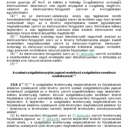
ennek gyanúja áll fenn, és köteles a hatósági vizsgálatokhoz szükséges
élelmiszereket, takarmányt, más egyéb anyagokat a vizsgálatig megőrizni,
valamint az élelmiszerlánc-felügyeleti szervvel a kivizsgálásban
együttműködni.
112
(4)
Az az élelmiszer-vállalkozás, amely egy tagállamok közötti
kereskedelemből vagy harmadik országból szerez be terméket vagy ilyen termék
szétosztását végzi, az e törvény végrehajtására kiadott jogszabályban
meghatározottak szerint az élelmiszerlánc-felügyeleti szerv felhívására köteles
bejelenteni a más tagállamból származó állati eredetű élelmiszerek első
betárolási helyre történő beszállítás megtörténtét.
113
(5)
Közétkeztetés kizárólag olyan létesítményből végezhető, amelyet az
élelmiszerlánc-felügyeleti szerv az e törvény felhatalmazása alapján kiadott
rendeletben meghatározottak szerint az élelmiszer-higiéniai, élelmiszer-
biztonsági és élelmiszer-minőségi szempontok értékelése alapján minősített,
vagy amelynek minősítésére irányuló eljárás folyamatban van.
114
(6)
Az élelmiszerlánc-felügyeleti szerv az
(5) bekezdés
szerinti minősítést
a közétkeztetést nem végző vendéglátó-ipari létesítményekben is lefolytatja az
érintettek erre irányuló kérelme esetén.
115
(7)
A szabad szolgáltatásnyújtás jogával rendelkező szolgáltatóra vonatkozó
116
rendelkezések
117
118
23/A. §
(1)
A szolgáltatási tevékenység megkezdésének és folytatásának
általános szabályairól szóló törvény szerinti szabad szolgáltatásnyújtás jogával
rendelkező szolgáltató az e törvény szerint engedélyköteles vagy bejelentés-
köteles tevékenység határon átnyúló szolgáltatásnyújtás keretében történő
folytatására irányuló szándékát köteles az élelmiszerlánc-felügyeleti szervnek
bejelenteni. A bejelentés – a szolgáltatási tevékenység megkezdésének és
folytatásának általános szabályairól szóló törvényben meghatározott adatokon túl
– tartalmazza a természetes személy bejelentő természetes személyazonosító
adatait.
(2)
Az élelmiszerlánc-felügyeleti szerv az
(1) bekezdés
szerinti tevékenység
folytatására jogosult, az
(1) bekezdés
szerinti bejelentést tevőkről nyilvántartást
vezet, amely – a szolgáltatási tevékenység megkezdésének és folytatásának
általános szabályairól szóló törvényben meghatározott adatokon túl – tartalmazza