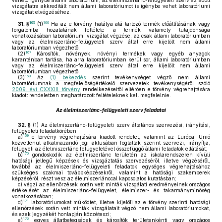
vehető igénybe állami laboratórium, az élelmiszerlánc-felügyeleti szerv az adott
vizsgálatra akkreditált nem állami laboratóriumot is igénybe vehet laboratóriumi
vizsgálat elvégzéséhez.
165
166
31. §
(1)
Ha az e törvény hatálya alá tartozó termék előállításának vagy
forgalomba hozatalának feltétele a termék valamely tulajdonsága
vonatkozásában laboratóriumi vizsgálat végzése, az csak állami laboratóriumban
vagy az élelmiszerlánc-felügyeleti szerv által erre kijelölt nem állami
laboratóriumban végezhető.
167
(2)
Károsítók, növények, növényi termékek vagy egyéb anyagok
karanténban tartása, ha arra laboratóriumban kerül sor, állami laboratóriumban
vagy az élelmiszerlánc-felügyeleti szerv által erre kijelölt nem állami
laboratóriumban végezhető.
168
(3)
Az
(1) bekezdés
szerint tevékenységet végző nem állami
laboratóriumnak a megfelelőségértékelő szervezetek tevékenységéről szóló
2009. évi CXXXIII. törvény
rendelkezéseitől eltérően e törvény végrehajtására
kiadott rendeletben meghatározott feltételeknek kell megfelelnie.
Az élelmiszerlánc-felügyeleti szerv feladatai
32. §
(1)
Az élelmiszerlánc-felügyeleti szerv általános szervezési, irányítási,
felügyeleti feladatkörében
169
a)
e törvény végrehajtására kiadott rendelet, valamint az Európai Unió
közvetlenül alkalmazandó jogi aktusában foglaltak szerint szervezi, irányítja,
felügyeli az élelmiszerlánc felügyeletével összefüggő állami feladatok ellátását;
170
b)
gondoskodik az élelmiszerlánc területén az iskolarendszeren kívüli
hatósági jellegű képzések és vizsgáztatás szervezéséről, illetve végzéséről,
továbbá az élelmiszerlánc-felügyeleti feladatok egységes végrehajtásához
szükséges szakmai továbbképzésekről, valamint a hatósági szakemberek
képzéséről, részt vesz az élelmiszerlánccal kapcsolatos kutatásban;
c)
végzi az ellenőrzések során vett minták vizsgálati eredményeinek országos
értékelését az élelmiszerlánc-felügyelet, élelmiszer- és takarmányminőség
vonatkozásában;
171
d)
laboratóriumokat működtet, illetve kijelöli az e törvény szerinti hatósági
ellenőrzések során vett minták vizsgálatait végző nem állami laboratóriumokat,
és ezek jegyzékét honlapján közzéteszi;
172
e)
egyes állatbetegségek és károsítók területenkénti vagy országos