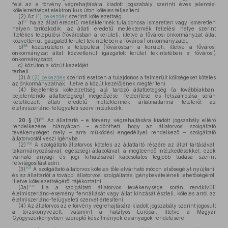
felé az e törvény végrehajtására kiadott jogszabály szerinti éves jelentési
kötelezettséget elektronikus úton köteles teljesíteni.
(2)
Az
(1) bekezdés
szerinti kötelezettség
97
a)
ha az állati eredetű melléktermék tulajdonosa ismeretlen vagy ismeretlen
helyen tartózkodik, az állati eredetű melléktermék fellelési helye szerint
illetékes települési (fővárosban a kerületi, illetve a fővárosi önkormányzat által
közvetlenül igazgatott terület tekintetében a fővárosi) önkormányzatot,
98
b)
közterületen a települési (fővárosban a kerületi, illetve a fővárosi
önkormányzat által közvetlenül igazgatott terület tekintetében a fővárosi)
önkormányzatot,
c)
közúton a közút kezelőjét
terheli.
(3)
A
(2) bekezdés
szerinti esetben a tulajdonos a felmerült költségeket köteles
az önkormányzatnak, illetve a közút kezelőjének megtéríteni.
(4)
Bejelentési kötelezettség alá tartozó állatbetegség (a továbbiakban:
bejelentendő állatbetegség) megelőzése, felderítése és felszámolása során
keletkezett állati eredetű melléktermék ártalmatlanná tételéről az
élelmiszerlánc-felügyeleti szerv intézkedik.
99
20. §
(1)
Az állattartó – e törvény végrehajtására kiadott jogszabály eltérő
rendelkezése hiányában – eldöntheti, hogy az állatorvosi szolgáltató
tevékenységet mely – arra működési engedéllyel rendelkező – szolgáltató
állatorvostól veszi igénybe.
100
(2)
A szolgáltató állatorvos köteles az állattartó részére az állat tartásával,
takarmányozásával, egészségi állapotával, a megteendő intézkedésekkel, ezek
várható anyagi és jogi kihatásával kapcsolatos legjobb tudása szerint
felvilágosítást adni.
101
(3)
A szolgáltató állatorvos köteles tőle elvárható módon elsősegélyt nyújtani,
és az állattartót a további állatorvosi szolgáltatás igénybevételének lehetőségéről,
illetve kötelezettségéről tájékoztatni.
102
(3a)
Ha a szolgáltató állatorvos tevékenysége során rendkívüli
élelmiszerlánc-esemény fennállását vagy állat kínzását észleli, köteles arról az
élelmiszerlánc-felügyeleti szervet értesíteni.
(4)
Az állatorvos az e törvény végrehajtására kiadott jogszabály szerint jogosult
a törzskönyvezett, valamint a hatályos Európai, illetve a Magyar
Gyógyszerkönyvben szereplő készítmények és anyagok rendelésére.