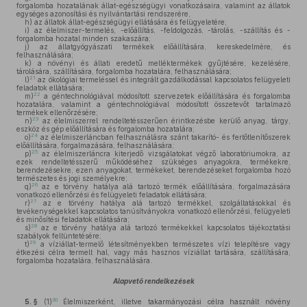
forgalomba hozatalának állat-egészségügyi vonatkozásaira, valamint az állatok
egységes azonosítási és nyilvántartási rendszerére,
h)
az állatok állat-egészségügyi ellátására és felügyeletére;
i)
az élelmiszer-termelés, -előállítás, -feldolgozás, -tárolás, -szállítás és -
forgalomba hozatal minden szakaszára;
j)
az állatgyógyászati termékek előállítására, kereskedelmére, és
felhasználására;
k)
a növényi és állati eredetű melléktermékek gyűjtésére, kezelésére,
tárolására, szállítására, forgalomba hozatalára, felhasználására;
21
l)
az ökológiai termeléssel és integrált gazdálkodással kapcsolatos felügyeleti
feladatok ellátására;
22
m)
a géntechnológiával módosított szervezetek előállítására és forgalomba
hozatalára, valamint a géntechnológiával módosított összetevőt tartalmazó
termékek ellenőrzésére;
23
n)
az élelmiszerrel rendeltetésszerűen érintkezésbe kerülő anyag, tárgy,
eszköz és gép előállítására és forgalomba hozatalára;
24
o)
az élelmiszerláncban felhasználásra szánt takarító- és fertőtlenítőszerek
előállítására, forgalmazására, felhasználására;
25
p)
az élelmiszerláncra kiterjedő vizsgálatokat végző laboratóriumokra, az
ezek rendeltetésszerű működéséhez szükséges anyagokra, termékekre,
berendezésekre, ezen anyagokat, termékeket, berendezéseket forgalomba hozó
természetes és jogi személyekre;
26
q)
az e törvény hatálya alá tartozó termék előállítására, forgalmazására
vonatkozó ellenőrzési és felügyeleti feladatok ellátására;
27
r)
az e törvény hatálya alá tartozó termékkel, szolgáltatásokkal és
tevékenységekkel kapcsolatos tanúsítványokra vonatkozó ellenőrzési, felügyeleti
és minősítési feladatok ellátására;
28
s)
az e törvény hatálya alá tartozó termékekkel kapcsolatos tájékoztatási
szabályok feltüntetésére;
29
t)
a víziállat-termelő létesítményekben természetes vízi telepítésre vagy
étkezési célra termelt hal, vagy más hasznos víziállat tartására, szállítására,
forgalomba hozatalára, felhasználására.
Alapvető rendelkezések
30
5. §
(1)
Élelmiszerként, illetve takarmányozási célra használt növény