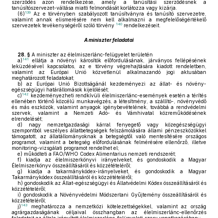
szerződés azon rendelkezése, amely a tanúsítási szerződésnek a
tanúsítószervezet-váltása miatti felmondását korlátozza vagy kizárja.
139
(6)
Az e törvényben szabályozott tanúsítványra és tanúsító szervezetre,
valamint annak elismerésére nem kell alkalmazni a megfelelőségértékelő
140
szervezetek tevékenységéről szóló törvény
rendelkezéseit.
A miniszter feladatai
28. §
A miniszter az élelmiszerlánc-felügyelet területén
141
a)
ellátja a növényi károsítók előfordulásának, járványos fellépésének
leküzdésével kapcsolatos, az e törvény végrehajtására kiadott rendeletben,
valamint az Európai Unió közvetlenül alkalmazandó jogi aktusában
meghatározott feladatokat;
b)
az Európai Unió Bizottságánál kezdeményezi az állat- és növény-
egészségügyi határállomások kijelölését;
142
c)
kezdeményezheti rendkívüli élelmiszerlánc-események esetén a térítés
ellenében történő közcélú munkavégzés, a létesítmény, a szállító-, növényvédő
és más eszközök, valamint anyagok igénybevételének, továbbá a rendvédelmi
szervek, valamint a Nemzeti Adó- és Vámhivatal közreműködésének
elrendelését;
d)
nagy nemzetgazdasági kárral fenyegető vagy közegészségügyi
szempontból veszélyes állatbetegségek felszámolására állami pénzeszközökkel
támogatott, az állatállományoknak a betegségtől való mentesítésére országos
programot, valamint a betegség előfordulásának felmérésére ellenőrző, illetve
monitoring-vizsgálati programot rendelhet el;
e)
működteti a FAO/WHO Codex Alimentarius nemzeti rendszerét;
f)
kiadja az élelmiszerkönyvi irányelveket, és gondoskodik a Magyar
Élelmiszerkönyv összeállításáról és közzétételéről;
g)
kiadja a takarmánykódex-irányelveket, és gondoskodik a Magyar
Takarmánykódex összeállításáról és közzétételéről;
h)
gondoskodik az Állat-egészségügyi és Állatvédelmi Kódex összeállításáról és
közzétételéről;
i)
gondoskodik a Növényvédelmi Módszertani Gyűjtemény összeállításáról és
közzétételéről;
143
j)
meghatározza a nemzetközi kötelezettségekkel, valamint az ország
agrárgazdaságának céljaival összhangban az élelmiszerlánc-ellenőrzés