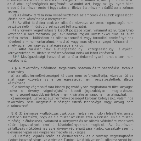
állattenyésztési és állattartási technológiát kell alkalmazni, amely lehetővé teszi
az állatok egészségének megóvását, valamint azt, hogy az így nyert állati
eredetű élelmiszer emberi fogyasztásra, illetve élelmiszer- előállításra alkalmas
legyen.
(2)
Az állatok tartása nem veszélyeztetheti az emberek és állatok egészségét,
jólétét, nem károsíthatja a környezetet.
(3)
Az állat itatására csak az állat és közvetve az ember egészségét nem
veszélyeztető minőségű vizet szabad felhasználni.
(4)
E törvény végrehajtására kiadott jogszabályban, valamint az Európai Unió
közvetlenül alkalmazandó jogi aktusaiban foglalt kivételekkel tilos az állat
tartása során – különösen az állat szaporodási vagy termelési eredményeinek
növelésére – hormontartalmú, -hatású vagy más olyan anyagot felhasználni,
amely az ember vagy az állat egészségére káros.
(5)
Állat tartását csak állat-egészségügyi, közegészségügyi, állatjóléti,
környezetvédelmi, illetve természetvédelmi indokkal lehet korlátozni.
34
(6)
Mezőgazdasági haszonállat tartása önkormányzati rendeletben nem
korlátozható.
7. §
A takarmány előállítása, forgalomba hozatala és felhasználása során a
takarmány
a)
az állat termelőképességét károsan nem befolyásolhatja, közvetlenül az
állat vagy közvetve az ember egészségét nem veszélyeztetheti, illetve
károsíthatja;
b)
e törvény végrehajtására kiadott jogszabályban meghatározott tiltott anyagot,
illetve e törvény végrehajtására kiadott jogszabályban meghatározott
mennyiségnél nagyobb mértékben nemkívánatos anyagot nem tartalmazhat;
c)
minőségét, illetve az állat termelőképességét károsan befolyásoló, valamint a
takarmány nem megfelelő minőségét elfedő technológia vagy anyag nem
alkalmazható.
8. §
(1)
Élelmiszer-vállalkozás csak olyan helyen és módon létesíthető, amely
esetében biztosított, hogy az élelmiszer az élelmiszer-biztonsági és élelmiszer-
minőségi előírásoknak, valamint a környezet és az állatok védelmére vonatkozó
külön jogszabályok szerinti követelményeknek megfelel. Az élelmiszer-
vállalkozás működéséhez az e törvény végrehajtására kiadott jogszabály szerinti
élelmiszer-ipari szakképesítés megléte szükséges.
(2)
Hatósági eljárás során az élelmiszernek az e törvény végrehajtására
kiadott jogszabályban, valamint az Európai Unió közvetlenül alkalmazandó jogi