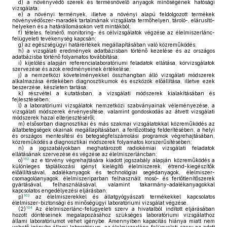
d)
a növényvédő szerek és termésnövelő anyagok minőségének hatósági
vizsgálata;
e)
a növényi termények, illetve a növényi alapú feldolgozott termékek
növényvédőszer-maradék tartalmának vizsgálata termőhelyen, tároló-, elárusító-
helyeken és a határállomásokon vett mintákból;
f)
tételes, felmérő, monitoring- és célvizsgálatok végzése az élelmiszerlánc-
felügyeleti tevékenység kapcsán;
g)
az egészségügyi határértékek megállapításában való közreműködés;
h)
a vizsgálati eredmények adatbázisban történő kezelése és az országos
adatbázisba történő folyamatos továbbítása;
i)
kijelölés alapján referencialaboratóriumi feladatok ellátása, körvizsgálatok
szervezése és azok eredményeinek értékelése;
j)
a nemzetközi követelményekkel összhangban álló vizsgálati módszerek
alkalmazása érdekében diagnosztikumok és eszközök előállítása, illetve ezek
beszerzése, készleten tartása;
k)
részvétel a kutatásban, a vizsgálati módszerek kialakításában és
fejlesztésében;
l)
a laboratóriumi vizsgálatok nemzetközi szabványainak véleményezése, a
vizsgálati módszerek érvényesítése, valamint gondoskodás az átvett vizsgálati
módszerek hazai elterjesztéséről;
m)
elsősorban diagnosztikai és más szakmai vizsgálatokkal közreműködés az
állatbetegségek okainak megállapításában, a fertőzöttség felderítésében, a helyi
és országos mentesítési és betegségfelszámolási programok végrehajtásában,
közreműködés a diagnosztikai módszerek folyamatos korszerűsítésében;
n)
a jogszabályokban meghatározott radiokémiai vizsgálati feladatok
ellátásának szervezése és végzése az élelmiszerláncban;
162
o)
az e törvény végrehajtására kiadott jogszabály alapján közreműködés a
különleges táplálkozási igényt kielégítő élelmiszerek, étrend-kiegészítők
előállításával, adalékanyagok és technológiai segédanyagok, élelmiszer-
csomagolóanyagok, élelmiszeriparban felhasznált mosó- és fertőtlenítőszerek
gyártásával, felhasználásával, valamint takarmány-adalékanyagokkal
kapcsolatos engedélyezési eljárásban;
163
p)
az élelmiszerekkel és állatgyógyászati termékekkel kapcsolatos
élelmiszer-biztonsági és minőségügyi laboratóriumi vizsgálat végzése.
164
(2)
Az élelmiszerlánc-felügyeleti szerv a hivatalból indított eljárásában
hozott döntéseinek megalapozásához szükséges laboratóriumi vizsgálathoz
állami laboratóriumot vehet igénybe. Amennyiben kapacitás hiánya miatt nem