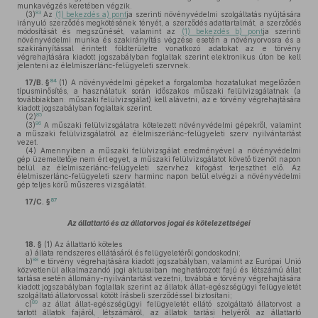
munkavégzés keretében végzik.
83
(3)
Az
(1) bekezdés a) pont
ja szerinti növényvédelmi szolgáltatás nyújtására
irányuló szerződés megkötésének tényét, a szerződés adattartalmát, a szerződés
módosítását és megszűnését, valamint az
(1) bekezdés b) pont
ja szerinti
növényvédelmi munka és szakirányítás végzése esetén a növényorvosra és a
szakirányítással érintett földterületre vonatkozó adatokat az e törvény
végrehajtására kiadott jogszabályban foglaltak szerint elektronikus úton be kell
jelenteni az élelmiszerlánc-felügyeleti szervnek.
84
17/B. §
(1)
A növényvédelmi gépeket a forgalomba hozatalukat megelőzően
típusminősítés, a használatuk során időszakos műszaki felülvizsgálatnak (a
továbbiakban: műszaki felülvizsgálat) kell alávetni, az e törvény végrehajtására
kiadott jogszabályban foglaltak szerint.
85
(2)
86
(3)
A műszaki felülvizsgálatra kötelezett növényvédelmi gépekről, valamint
a műszaki felülvizsgálatról az élelmiszerlánc-felügyeleti szerv nyilvántartást
vezet.
(4)
Amennyiben a műszaki felülvizsgálat eredményével a növényvédelmi
gép üzemeltetője nem ért egyet, a műszaki felülvizsgálatot követő tizenöt napon
belül az élelmiszerlánc-felügyeleti szervhez kifogást terjeszthet elő. Az
élelmiszerlánc-felügyeleti szerv harminc napon belül elvégzi a növényvédelmi
gép teljes körű műszeres vizsgálatát.
87
17/C. §
Az állattartó és az állatorvos jogai és kötelezettségei
18. §
(1)
Az állattartó köteles
a)
állata rendszeres ellátásáról és felügyeletéről gondoskodni;
88
b)
e törvény végrehajtására kiadott jogszabályban, valamint az Európai Unió
közvetlenül alkalmazandó jogi aktusaiban meghatározott fajú és létszámú állat
tartása esetén állomány-nyilvántartást vezetni, továbbá e törvény végrehajtására
kiadott jogszabályban foglaltak szerint az állatok állat-egészségügyi felügyeletét
szolgáltató állatorvossal kötött írásbeli szerződéssel biztosítani;
89
c)
az állat állat-egészségügyi felügyeletét ellátó szolgáltató állatorvost a
tartott állatok fajáról, létszámáról, az állatok tartási helyéről az állattartó