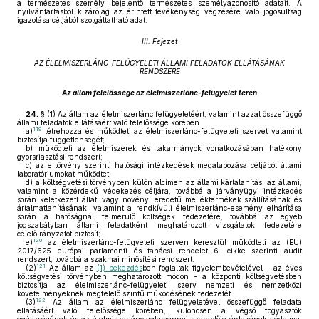
a természetes személy bejelentő természetes személyazonosító adatait. A
nyilvántartásból kizárólag az érintett tevékenység végzésére való jogosultság
igazolása céljából szolgáltatható adat.
III. Fejezet
AZ ÉLELMISZERLÁNC-FELÜGYELETI ÁLLAMI FELADATOK ELLÁTÁSÁNAK
RENDSZERE
Az állam felelőssége az élelmiszerlánc-felügyelet terén
24. §
(1)
Az állam az élelmiszerlánc felügyeletéért, valamint azzal összefüggő
állami feladatok ellátásáért való felelőssége körében
119
a)
létrehozza és működteti az élelmiszerlánc-felügyeleti szervet valamint
biztosítja függetlenségét;
b)
működteti az élelmiszerek és takarmányok vonatkozásában hatékony
gyorsriasztási rendszert;
c)
az e törvény szerinti hatósági intézkedések megalapozása céljából állami
laboratóriumokat működtet;
d)
a költségvetési törvényben külön alcímen az állami kártalanítás, az állami,
valamint a közérdekű védekezés céljára, továbbá a járványügyi intézkedés
során keletkezett állati vagy növényi eredetű melléktermékek szállításának és
ártalmatlanításának, valamint a rendkívüli élelmiszerlánc-esemény elhárítása
során a hatóságnál felmerülő költségek fedezetére, továbbá az egyéb
jogszabályban állami feladatként meghatározott vizsgálatok fedezetére
célelőirányzatot biztosít;
120
e)
az élelmiszerlánc-felügyeleti szerven keresztül működteti az (EU)
2017/625 európai parlamenti és tanácsi rendelet 6. cikke szerinti audit
rendszert, továbbá a szakmai minősítési rendszert.
121
(2)
Az állam az
(1) bekezdés
ben foglaltak figyelembevételével – az éves
költségvetési törvényben meghatározott módon – a központi költségvetésben
biztosítja az élelmiszerlánc-felügyeleti szerv nemzeti és nemzetközi
követelményeknek megfelelő szintű működésének fedezetét.
122
(3)
Az állam az élelmiszerlánc felügyeletével összefüggő feladata
ellátásáért való felelőssége körében, különösen a végső fogyasztók