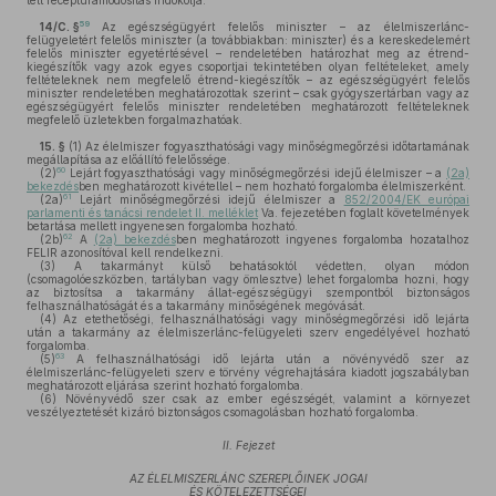
tett receptúramódosítás indokolja.
59
14/C. §
Az egészségügyért felelős miniszter – az élelmiszerlánc-
felügyeletért felelős miniszter (a továbbiakban: miniszter) és a kereskedelemért
felelős miniszter egyetértésével – rendeletében határozhat meg az étrend-
kiegészítők vagy azok egyes csoportjai tekintetében olyan feltételeket, amely
feltételeknek nem megfelelő étrend-kiegészítők – az egészségügyért felelős
miniszter rendeletében meghatározottak szerint – csak gyógyszertárban vagy az
egészségügyért felelős miniszter rendeletében meghatározott feltételeknek
megfelelő üzletekben forgalmazhatóak.
15. §
(1)
Az élelmiszer fogyaszthatósági vagy minőségmegőrzési időtartamának
megállapítása az előállító felelőssége.
60
(2)
Lejárt fogyaszthatósági vagy minőségmegőrzési idejű élelmiszer – a
(2a)
bekezdés
ben meghatározott kivétellel – nem hozható forgalomba élelmiszerként.
61
(2a)
Lejárt minőségmegőrzési idejű élelmiszer a
852/2004/EK európai
parlamenti és tanácsi rendelet II. melléklet
Va. fejezetében foglalt követelmények
betartása mellett ingyenesen forgalomba hozható.
62
(2b)
A
(2a) bekezdés
ben meghatározott ingyenes forgalomba hozatalhoz
FELIR azonosítóval kell rendelkezni.
(3)
A takarmányt külső behatásoktól védetten, olyan módon
(csomagolóeszközben, tartályban vagy ömlesztve) lehet forgalomba hozni, hogy
az biztosítsa a takarmány állat-egészségügyi szempontból biztonságos
felhasználhatóságát és a takarmány minőségének megóvását.
(4)
Az etethetőségi, felhasználhatósági vagy minőségmegőrzési idő lejárta
után a takarmány az élelmiszerlánc-felügyeleti szerv engedélyével hozható
forgalomba.
63
(5)
A felhasználhatósági idő lejárta után a növényvédő szer az
élelmiszerlánc-felügyeleti szerv e törvény végrehajtására kiadott jogszabályban
meghatározott eljárása szerint hozható forgalomba.
(6)
Növényvédő szer csak az ember egészségét, valamint a környezet
veszélyeztetését kizáró biztonságos csomagolásban hozható forgalomba.
II. Fejezet
AZ ÉLELMISZERLÁNC SZEREPLŐINEK JOGAI
ÉS KÖTELEZETTSÉGEI