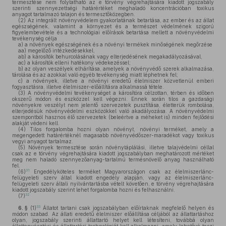
termesztése nem folytatható az e törvény végrehajtására kiadott jogszabály
szerinti szennyezettségi határértéket meghaladó koncentrációban toxikus
anyagot tartalmazó talajon és termesztőközegben.
(2)
Az integrált növényvédelem gyakorlatának betartása, az ember és az állat
egészségének, valamint a környezet és a természet védelmének szigorú
figyelembevétele és a technológiai előírások betartása mellett a növényvédelmi
tevékenység célja
a)
a növények egészségének és a növényi termékek minőségének megőrzése
aa)
megelőző intézkedésekkel,
ab)
a károsítók behurcolásának vagy elterjedésének megakadályozásával,
ac)
a károsítók elleni hatékony védekezéssel;
b)
az olyan veszélyek elhárítása, amelyek a növényvédő szerek alkalmazása,
tárolása és az azokkal való egyéb tevékenység miatt léphetnek fel;
c)
a növények, illetve a növényi eredetű élelmiszer közvetlenül emberi
fogyasztásra, illetve élelmiszer-előállításra alkalmassá tétele.
(3)
A növényvédelmi tevékenységet a károsítóra célzottan, térben és időben
okszerű módon és eszközzel kell végezni. Ennek során tilos a gazdasági
növényekre veszélyt nem jelentő szervezetek pusztítása, életterük rombolása,
elterjedésük növényvédelmi eszközökkel való akadályozása. A növényvédelmi
szempontból hasznos élő szervezetek (beleértve a méheket is) minden fejlődési
alakját védeni kell.
(4)
Tilos forgalomba hozni olyan növényt, növényi terméket, amely a
megengedett határértéknél magasabb növényvédőszer-maradékot vagy toxikus
vegyi anyagot tartalmaz.
(5)
Növények termesztése során növénytáplálási, illetve talajvédelmi céllal
csak az e törvény végrehajtására kiadott jogszabályban meghatározott mértéket
meg nem haladó szennyezőanyag-tartalmú termésnövelő anyag használható
fel.
31
(6)
Engedélyköteles terméket Magyarországon csak az élelmiszerlánc-
felügyeleti szerv által kiadott engedély alapján, vagy az élelmiszerlánc-
felügyeleti szerv általi nyilvántartásba vételt követően, e törvény végrehajtására
kiadott jogszabály szerint lehet forgalomba hozni és felhasználni.
32
(7)
33
6. §
(1)
Állatot tartani csak jogszabályban előírtaknak megfelelő helyen és
módon szabad. Az állati eredetű élelmiszer előállítása céljából az állattartáshoz
olyan, jogszabály szerinti állattartó helyet kell létesíteni, továbbá olyan