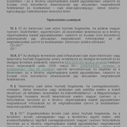
kiszállítani – az e törvény végrehajtására kiadott jogszabályban, valamint az
Európai Unió közvetlenül alkalmazandó jogi aktusaiban meghatározott
feltételekkel és kivételekkel – csak állat-egészségügyi, illetve növény-
egészségügyi határállomáson keresztül lehet.
Tájékoztatási szabályok
10. §
(1)
Az élelmiszer csak akkor hozható forgalomba, ha jelölése magyar
nyelven, közérthetően, egyértelműen, jól olvashatóan tartalmazza az e törvény
végrehajtására kiadott jogszabályokban, valamint az Európai Unió közvetlenül
alkalmazandó jogi aktusaiban meghatározott információkat az ott
meghatározottak szerint (a továbbiakban: élelmiszer-jelölési előírások).
40
(2)–(4)
41
(5)
42
10/A. §
Az ökológiai termelésre utaló kifejezéssel csak olyan élelmiszer vagy
takarmány hozható forgalomba, amely rendelkezik az ökológiai termelésről és az
ökológiai termékek jelöléséről, valamint a
834/2007/EK tanácsi rendelet
hatályon
kívül helyezéséről szóló, 2018. május 30-i
2018/848/EU rendelet (a
továbbiakban: Öko EK rendelet)
szerinti tanúsítvánnyal, és megfelel az e
törvényben, az e törvény végrehajtására kiadott jogszabályban, valamint az
Európai Unió közvetlenül alkalmazandó jogi aktusaiban meghatározott
feltételeknek.
11. §
Takarmány csak akkor hozható forgalomba, ha csomagolóeszközén,
címkéjén, illetve ömlesztve vagy tartályban való szállítás esetén a kísérő
okmányon, jól láthatóan, olvashatóan és eltávolíthatatlanul – a Magyarországon
forgalomba hozatalra kerülő takarmányok esetén magyar nyelven is –
feltüntetésre kerülnek az e törvény végrehajtására kiadott jogszabályban
meghatározott információk az ott meghatározottak szerint (a továbbiakban:
takarmányjelölési előírások).
43
12. §
(1)
Engedélyköteles termék csak akkor hozható forgalomba, ha a
terméken, annak csomagolásán vagy a termékhez egyéb módon, attól
elválaszthatatlanul rögzített csomagolóeszközön magyar nyelven feltüntetésre
kerülnek az e törvény végrehajtására kiadott jogszabályban meghatározott