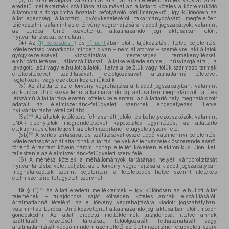
(3)
Az állat levágása, valamint az állat, az állati eredetű termék vagy az állati
eredetű melléktermék szállítása alkalmával az állattartó köteles a közreműködő
állatorvost a forgalomba hozatalt befolyásoló körülményekről, így különösen az
állat egészségi állapotáról, gyógykezeléséről, takarmányozásáról megfelelően
tájékoztatni, valamint az e törvény végrehajtására kiadott jogszabályok, valamint
az Európai Unió közvetlenül alkalmazandó jogi aktusaiban előírt
nyilvántartásokat bemutatni.
(4)
Az
(1) bekezdés f)
és
h) pont
jában előírt tájékoztatási, illetve bejelentési
kötelezettség vonatkozik minden olyan – nem állatorvos – személyre, aki állatok
gyógykezelésével, vizsgálatával, mesterséges termékenyítéssel,
embrióátültetéssel, állatszállítással, állatkereskedelemmel, húsvizsgálattal, a
levágott, leölt vagy elhullott állatok, illetve a belőlük vagy tőlük származó termék
értékesítésével, szállításával, feldolgozásával, ártalmatlanná tételével
foglalkozik, vagy ezekben közreműködik.
(5)
Az állattartó az e törvény végrehajtására kiadott jogszabályban, valamint
az Európai Unió közvetlenül alkalmazandó jogi aktusaiban meghatározott fajú és
létszámú állat tartása esetén köteles bejelenteni az állattartó hely meghatározott
adatait az élelmiszerlánc-felügyeleti szervnek engedélyezés, illetve
nyilvántartásba vétel céljából.
94
(5a)
Az állatok jelölésére felhasznált jelölő- és behelyezőeszközök, valamint
ENAR-bizonylatok megrendelésével kapcsolatos ügyintézést az állattartó
elektronikus úton teljesíti az élelmiszerlánc-felügyeleti szerv felé.
95
(5b)
A sertés tartásával és szállításával összefüggő valamennyi bejelentési
kötelezettségét az állattartónak a tartási helyek és tenyészetek összerendeléséről
történő értesítést követő három hónap elteltét követően elektronikus úton kell
teljesítenie az élelmiszerlánc-felügyeleti szerv felé.
(6)
A méhész köteles a méhállományok tartásának helyét, vándoroltatását
nyilvántartásba vétel céljából az e törvény végrehajtására kiadott jogszabályban
meghatározottak szerint bejelenteni a letelepedés helye szerint illetékes
élelmiszerlánc-felügyeleti szervnél.
96
19. §
(1)
Az állati eredetű melléktermék – így különösen az elhullott állat
tetemének – tulajdonosa saját költségén köteles annak elszállításáról,
ártalmatlanná tételéről az e törvény végrehajtására kiadott jogszabályban,
valamint az Európai Unió közvetlenül alkalmazandó jogi aktusaiban előírt módon
gondoskodni. Az állati eredetű melléktermék tulajdonosa, illetve annak
szállítását, kezelését, tárolását, feldolgozását, felhasználását vagy
ártalmatlanítását végző minden üzemeltető az élelmiszerlánc-felügyeleti szerv