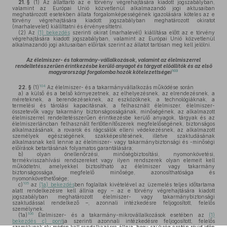
21. §
(1)
Az állattartó az e törvény végrehajtására kiadott jogszabályban,
valamint az Európai Unió közvetlenül alkalmazandó jogi aktusaiban
meghatározott esetekben állata forgalomképességének igazolására köteles az e
törvény végrehajtására kiadott jogszabályban meghatározott okiratot
(marhalevelet) kiállíttatni és érvényesíttetni.
(2)
Az
(1) bekezdés
szerinti okirat (marhalevél) kiállítása előtt az e törvény
végrehajtására kiadott jogszabályban, valamint az Európai Unió közvetlenül
alkalmazandó jogi aktusaiban előírtak szerint az állatot tartósan meg kell jelölni.
Az élelmiszer- és takarmány-vállalkozások, valamint az élelmiszerrel
rendeltetésszerűen érintkezésbe kerülő anyagot és tárgyat előállítók és az első
103
magyarországi forgalomba hozók kötelezettségei
104
22. §
(1)
Az élelmiszer- és a takarmányvállalkozás működése során
a)
a külső és a belső környezetnek, az elhelyezésnek, az elrendezésnek, a
méreteknek, a berendezéseknek, az eszközöknek, a technológiáknak, a
termelési és tárolási kapacitásnak, a felhasznált élelmiszer, élelmiszer-
összetevők vagy takarmány biztonságosságának, minőségének, az alkalmazott
élelmiszerrel rendeltetésszerűen érintkezésbe kerülő anyagok, tárgyak és az
élelmiszerláncban felhasznált fertőtlenítőszerek megfelelőségének, biztonságos
alkalmazásának, a rovarok és rágcsálók elleni védekezésnek, az alkalmazott
személyek egészségének, szakképesítésének, illetve szaktudásának
alkalmasnak kell lennie az élelmiszer- vagy takarmánybiztonsági és -minőségi
előírások betartásának folyamatos garantálására;
b)
olyan önellenőrzési, minőségbiztosítási, nyomonkövetési,
termékvisszahívási rendszereket vagy ilyen rendszerek olyan elemeit kell
működtetni, amelyekkel biztosítható az élelmiszer vagy takarmány
biztonságossága, megfelelő minősége, azonosíthatósága és
nyomonkövethetősége;
105
c)
az
(1a) bekezdés
ben foglaltak kivételével az üzemelés teljes időtartama
alatt rendelkezésre kell állnia egy – az e törvény végrehajtására kiadott
jogszabályban meghatározott élelmiszer- vagy takarmánybiztonsági
szaktudással rendelkező –, azonnali intézkedésre feljogosított, felelős
személynek.
106
(1a)
Élelmiszer- és a takarmány-mikrovállalkozások esetében az
(1)
bekezdés c) pont
ja szerinti azonnali intézkedésre feljogosított, felelős