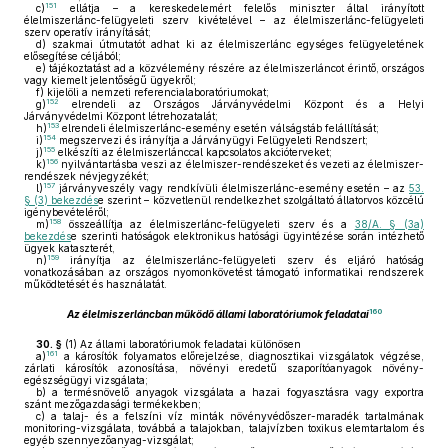
151
c)
ellátja – a kereskedelemért felelős miniszter által irányított
élelmiszerlánc-felügyeleti szerv kivételével – az élelmiszerlánc-felügyeleti
szerv operatív irányítását;
d)
szakmai útmutatót adhat ki az élelmiszerlánc egységes felügyeletének
elősegítése céljából;
e)
tájékoztatást ad a közvélemény részére az élelmiszerláncot érintő, országos
vagy kiemelt jelentőségű ügyekről;
f)
kijelöli a nemzeti referencialaboratóriumokat;
152
g)
elrendeli az Országos Járványvédelmi Központ és a Helyi
Járványvédelmi Központ létrehozatalát;
153
h)
elrendeli élelmiszerlánc-esemény esetén válságstáb felállítását;
154
i)
megszervezi és irányítja a Járványügyi Felügyeleti Rendszert;
155
j)
elkészíti az élelmiszerlánccal kapcsolatos akcióterveket;
156
k)
nyilvántartásba veszi az élelmiszer-rendészeket és vezeti az élelmiszer-
rendészek névjegyzékét;
157
l)
járványveszély vagy rendkívüli élelmiszerlánc-esemény esetén – az
53.
§ (3) bekezdés
e szerint – közvetlenül rendelkezhet szolgáltató állatorvos közcélú
igénybevételéről;
158
m)
összeállítja az élelmiszerlánc-felügyeleti szerv és a
38/A. § (3a)
bekezdés
e szerinti hatóságok elektronikus hatósági ügyintézése során intézhető
ügyek kataszterét,
159
n)
irányítja az élelmiszerlánc-felügyeleti szerv és eljáró hatóság
vonatkozásában az országos nyomonkövetést támogató informatikai rendszerek
működtetését és használatát.
160
Az élelmiszerláncban működő állami laboratóriumok feladatai
30. §
(1)
Az állami laboratóriumok feladatai különösen
161
a)
a károsítók folyamatos előrejelzése, diagnosztikai vizsgálatok végzése,
zárlati károsítók azonosítása, növényi eredetű szaporítóanyagok növény-
egészségügyi vizsgálata;
b)
a termésnövelő anyagok vizsgálata a hazai fogyasztásra vagy exportra
szánt mezőgazdasági termékekben;
c)
a talaj- és a felszíni víz minták növényvédőszer-maradék tartalmának
monitoring-vizsgálata, továbbá a talajokban, talajvízben toxikus elemtartalom és
egyéb szennyezőanyag-vizsgálat;