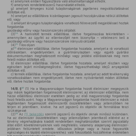
e)
amelynek emberi fogyasztásra való alkalmatlanságát elfedik,
f)
amelynek rendeltetésszerű használatát elfedik,
g)
amelyet lényeges külső tulajdonságának jogellenes megváltoztatásával
állítottak elő,
h)
amelyet az előállításra kizárólagosan jogosult hozzájárulása nélkül állítottak
elő, vagy
i)
amelyet lényeges tulajdonságára vonatkozó félrevezető megjelöléssel hoztak
forgalomba
gazdasági előny vagy haszonszerzés céljából.
54
(3)
A hamisított termék előállítása, illetve forgalmazása tekintetében –
amennyiben az ügyfél az ellenkezőjét nem bizonyítja – vélelmezni kell a
gazdasági előnyre vagy haszonszerzésre irányuló célzatot.
55
(4)
Tilos olyan
56
a)
élelmiszer előállítása, illetve forgalomba hozatala, amelyet a rá vonatkozó
előírásokban, engedélyekben, a gyártmánylapban vagy egyéb gyártási
dokumentumban meghatározott minőségi vagy jelölési előírásoknak meg nem
felelő módon állítottak elő,
b)
élelmiszer előállítása, illetve forgalomba hozatala, amelyet részben vagy
egészben lejárt minőségmegőrzési, illetve fogyaszthatósági idejű anyagokból
állítottak elő,
c)
termék előállítása, illetve forgalomba hozatala, amelyet az adott tevékenység
vonatkozásában nem engedélyezett, illetve nem nyilvántartott módon állítottak
elő, illetve hoztak forgalomba.
57
14/B. §
(1)
Ha a Magyarországon forgalomba hozott élelmiszer megegyezik
egy másik tagállamban forgalmazott élelmiszerrel, az élelmiszer előállítója, nem
hazai előállítású élelmiszer esetében pedig az első magyarországi forgalomba
hozó felelős azért, hogy a Magyarországon forgalomba hozott élelmiszer a másik
tagállamban forgalmazott élelmiszertől összetételében vagy jellemzőiben ne
térjen el jelentősen, kivéve, ha azt jogszerű és objektív ok fennállása teszi
szükségessé.
58
(2)
Az
(1) bekezdés
szerinti jogszerű és objektív oknak minősül különösen,
ha az élelmiszer összetételében vagy jellemzőjében jelentkező eltérést az e
törvény végrehajtására kiadott rendeletben meghatározottak szerint jogszabály
által előírt követelményeknek való megfelelés, valamely alapanyag élelmiszer-
jelölésen feltüntetett eredete, időszakos jellege vagy a hazai fogyasztók
egészséges és tápláló élelmiszerekhez való fokozottabb hozzáférése érdekében