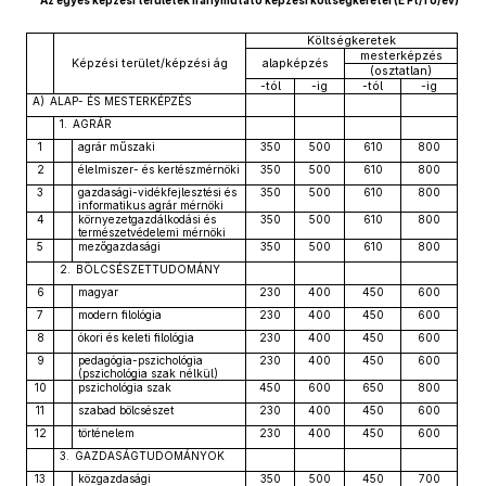
Az egyes képzési területek iránymutató képzési költségkeretei (E Ft/fő/év)
Költségkeretek
mesterképzés
Képzési terület/képzési ág
alapképzés
(osztatlan)
-tól
-ig
-tól
-ig
A) ALAP- ÉS MESTERKÉPZÉS
1. AGRÁR
1
agrár műszaki
350
500
610
800
2
élelmiszer- és kertészmérnöki
350
500
610
800
3
gazdasági-vidékfejlesztési és
350
500
610
800
informatikus agrár mérnöki
4
környezetgazdálkodási és
350
500
610
800
természetvédelemi mérnöki
5
mezőgazdasági
350
500
610
800
2. BÖLCSÉSZETTUDOMÁNY
6
magyar
230
400
450
600
7
modern filológia
230
400
450
600
8
ókori és keleti filológia
230
400
450
600
9
pedagógia-pszichológia
230
400
450
600
(pszichológia szak nélkül)
10
pszichológia szak
450
600
650
800
11
szabad bölcsészet
230
400
450
600
12
történelem
230
400
450
600
3. GAZDASÁGTUDOMÁNYOK
13
közgazdasági
350
500
450
700