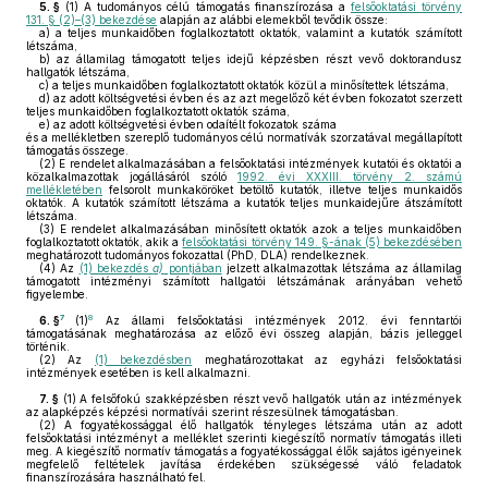
5. §
(1)
A tudományos célú támogatás finanszírozása a
felsőoktatási törvény
131. § (2)–(3) bekezdése
alapján az alábbi elemekből tevődik össze:
a)
a teljes munkaidőben foglalkoztatott oktatók, valamint a kutatók számított
létszáma,
b)
az államilag támogatott teljes idejű képzésben részt vevő doktorandusz
hallgatók létszáma,
c)
a teljes munkaidőben foglalkoztatott oktatók közül a minősítettek létszáma,
d)
az adott költségvetési évben és az azt megelőző két évben fokozatot szerzett
teljes munkaidőben foglalkoztatott oktatók száma,
e)
az adott költségvetési évben odaítélt fokozatok száma
és a mellékletben szereplő tudományos célú normatívák szorzatával megállapított
támogatás összege.
(2)
E rendelet alkalmazásában a felsőoktatási intézmények kutatói és oktatói a
közalkalmazottak jogállásáról szóló
1992. évi XXXIII. törvény 2. számú
mellékletében
felsorolt munkaköröket betöltő kutatók, illetve teljes munkaidős
oktatók. A kutatók számított létszáma a kutatók teljes munkaidejűre átszámított
létszáma.
(3)
E rendelet alkalmazásában minősített oktatók azok a teljes munkaidőben
foglalkoztatott oktatók, akik a
felsőoktatási törvény 149. §-ának (5) bekezdésében
meghatározott tudományos fokozattal (PhD, DLA) rendelkeznek.
(4)
Az
(1) bekezdés
a)
pontjában
jelzett alkalmazottak létszáma az államilag
támogatott intézményi számított hallgatói létszámának arányában vehető
figyelembe.
7
8
6. §
(1)
Az állami felsőoktatási intézmények 2012. évi fenntartói
támogatásának meghatározása az előző évi összeg alapján, bázis jelleggel
történik.
(2)
Az
(1) bekezdésben
meghatározottakat az egyházi felsőoktatási
intézmények esetében is kell alkalmazni.
7. §
(1)
A felsőfokú szakképzésben részt vevő hallgatók után az intézmények
az alapképzés képzési normatívái szerint részesülnek támogatásban.
(2)
A fogyatékossággal élő hallgatók tényleges létszáma után az adott
felsőoktatási intézményt a melléklet szerinti kiegészítő normatív támogatás illeti
meg. A kiegészítő normatív támogatás a fogyatékossággal élők sajátos igényeinek
megfelelő feltételek javítása érdekében szükségessé váló feladatok
finanszírozására használható fel.