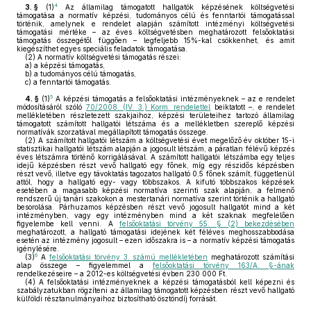
4
3. §
(1)
Az államilag támogatott hallgatók képzésének költségvetési
támogatása a normatív képzési, tudományos célú és fenntartói támogatással
történik, amelynek e rendelet alapján számított intézményi költségvetési
támogatási mértéke – az éves költségvetésben meghatározott felsőoktatási
támogatás összegétől függően – legfeljebb 15%-kal csökkenhet, és amit
kiegészíthet egyes speciális feladatok támogatása.
(2)
A normatív költségvetési támogatás részei:
a)
a képzési támogatás,
b)
a tudományos célú támogatás,
c)
a fenntartói támogatás.
5
4. §
(1)
A képzési támogatás a felsőoktatási intézményeknek – az e rendelet
módosításáról szóló
70/2008. (IV. 3.) Korm. rendelettel
beiktatott –, e rendelet
mellékletében részletezett szakjaihoz, képzési területeihez tartozó államilag
támogatott számított hallgatói létszáma és a mellékletben szereplő képzési
normatívák szorzatával megállapított támogatás összege.
(2)
A számított hallgatói létszám a költségvetési évet megelőző év október 15-i
statisztikai hallgatói létszám alapján a jogosult létszám, a páratlan félévű képzés
éves létszámra történő korrigálásával. A számított hallgatói létszámba egy teljes
idejű képzésben részt vevő hallgató egy főnek, míg egy részidős képzésben
részt vevő, illetve egy távoktatás tagozatos hallgató 0,5 főnek számít, függetlenül
attól, hogy a hallgató egy- vagy többszakos. A kifutó többszakos képzések
esetében a magasabb képzési normatíva szerinti szak alapján, a felmenő
rendszerű új tanári szakokon a mestertanári normatíva szerint történik a hallgató
besorolása. Párhuzamos képzésben részt vevő jogosult hallgatót mind a két
intézményben, vagy egy intézményben mind a két szaknak megfelelően
figyelembe kell venni. A
felsőoktatási törvény 55. § (2) bekezdésében
meghatározott, a hallgató támogatási idejének két féléves meghosszabbodása
esetén az intézmény jogosult – ezen időszakra is – a normatív képzési támogatás
igénylésére.
6
(3)
A
felsőoktatási törvény 3. számú mellékletében
meghatározott számítási
alap összege – figyelemmel a
felsőoktatási törvény 163/A. §-ának
rendelkezéseire – a 2012-es költségvetési évben 230 000 Ft.
(4)
A felsőoktatási intézményeknek a képzési támogatásból kell képezni és
szabályzatukban rögzíteni az államilag támogatott képzésben részt vevő hallgató
külföldi résztanulmányaihoz biztosítható ösztöndíj forrását.