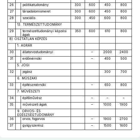
26
politikatudomány
300
600
450
800
27
társadalomismeret
300
600
450
800
28
szociális
300
450
600
800
13. TERMÉSZETTUDOMÁNY
29
természettudományi képzési
350
600
610
800
ágak
B) OSZTATLAN KÉPZÉS
1. AGRÁR
30
állatorvostudományi
–
2000
2400
31
erdőmérnöki
–
450
500
5. JOGI
32
jogász
300
700
6. MŰSZAKI
33
építészmérnöki
–
650
800
7. MŰVÉSZETI
34
építőművész
–
–
–
35
művészeti ágak
–
1000
1900
9. ORVOS- ÉS
EGÉSZSÉGTUDOMÁNY
36
orvos, fogorvos
–
1900
2700
37
gyógyszerész
–
1500
1600