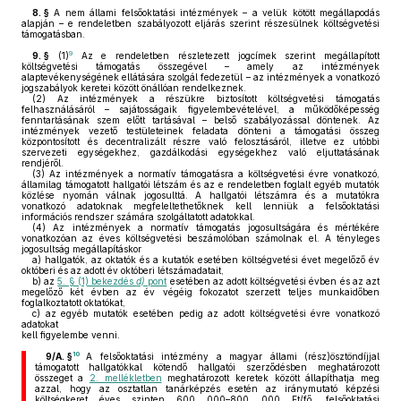
8. §
A nem állami felsőoktatási intézmények – a velük kötött megállapodás
alapján – e rendeletben szabályozott eljárás szerint részesülnek költségvetési
támogatásban.
9
9. §
(1)
Az e rendeletben részletezett jogcímek szerint megállapított
költségvetési támogatás összegével – amely az intézmények
alaptevékenységének ellátására szolgál fedezetül – az intézmények a vonatkozó
jogszabályok keretei között önállóan rendelkeznek.
(2)
Az intézmények a részükre biztosított költségvetési támogatás
felhasználásáról – sajátosságaik figyelembevételével, a működőképesség
fenntartásának szem előtt tartásával – belső szabályozással döntenek. Az
intézmények vezető testületeinek feladata dönteni a támogatási összeg
központosított és decentralizált részre való felosztásáról, illetve ez utóbbi
szervezeti egységekhez, gazdálkodási egységekhez való eljuttatásának
rendjéről.
(3)
Az intézmények a normatív támogatásra a költségvetési évre vonatkozó,
államilag támogatott hallgatói létszám és az e rendeletben foglalt egyéb mutatók
közlése nyomán válnak jogosulttá. A hallgatói létszámra és a mutatókra
vonatkozó adatoknak megfeleltethetőknek kell lenniük a felsőoktatási
információs rendszer számára szolgáltatott adatokkal.
(4)
Az intézmények a normatív támogatás jogosultságára és mértékére
vonatkozóan az éves költségvetési beszámolóban számolnak el. A tényleges
jogosultság megállapításkor
a)
hallgatók, az oktatók és a kutatók esetében költségvetési évet megelőző év
októberi és az adott év októberi létszámadatait,
b)
az
5. § (1) bekezdés
d)
pont
esetében az adott költségvetési évben és az azt
megelőző két évben az év végéig fokozatot szerzett teljes munkaidőben
foglalkoztatott oktatókat,
c)
az egyéb mutatók esetében pedig az adott költségvetési évre vonatkozó
adatokat
kell figyelembe venni.
10
9/A. §
A felsőoktatási intézmény a magyar állami (rész)ösztöndíjjal
támogatott hallgatókkal kötendő hallgatói szerződésben meghatározott
összeget a
2. mellékletben
meghatározott keretek között állapíthatja meg
azzal, hogy az osztatlan tanárképzés esetén az iránymutató képzési
költségkeret éves szinten 600 000–800 000 Ft/fő, felsőoktatási