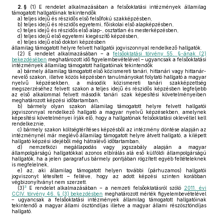
2. §
(1)
E rendelet alkalmazásában a felsőoktatási intézmények államilag
támogatott hallgatóinak tekintendők
a)
teljes idejű és részidős első felsőfokú szakképzésben,
b)
teljes idejű és részidős egyetemi, főiskolai első alapképzésben,
c)
teljes idejű és részidős első alap-, osztatlan és mesterképzésben,
d)
teljes idejű első egyetemi kiegészítő képzésben,
e)
teljes idejű első doktori képzésben
államilag támogatott helyre felvett hallgatói jogviszonnyal rendelkező hallgatók.
(2)
E rendelet alkalmazásában – a
felsőoktatási törvény 55. §-ának (2)
bekezdésében
meghatározott idő figyelembevételével – ugyancsak a felsőoktatási
intézmények államilag támogatott hallgatóinak tekintendők
a)
bármely államilag támogatott első közismereti tanári, hittanári vagy hittanár-
nevelő szakon, illetve közös képzésben tanulmányokat folytató hallgató a magyar
nyelvű képzésekben, a második közismereti tanári szakképzettség
megszerzéséhez felvett szakon a teljes idejű és részidős képzésben legfeljebb
az első alkalommal felvett második tanári szak képesítési követelményeiben
meghatározott képzési időtartamban,
b)
bármely olyan szakon államilag támogatott helyre felvett hallgatói
jogviszonnyal rendelkező hallgató a magyar nyelvű képzésekben, amelynek
képesítési követelményei írják elő, hogy a hallgatónak felsőoktatási oklevéllel kell
rendelkeznie,
c)
bármely szakon költségtérítéses képzésből az intézmény döntése alapján az
intézménynél már meglévő államilag támogatott helyre átvett hallgató, a kilépett
hallgató képzési idejéből még hátralévő időtartamban,
d)
nemzetközi megállapodás vagy jogszabály alapján a magyar
állampolgárságú hallgatókkal azonos elbírálás alá eső külföldi állampolgárságú
hallgatók, ha a jelen paragrafus bármely pontjában rögzített egyéb feltételeknek
is megfelelnek,
e)
az, aki államilag támogatott helyen további (párhuzamos) hallgatói
jogviszonyt létesített – feltéve, hogy az adott képzési szinten korábban
végbizonyítványt nem szerzett.
3
(3)
E rendelet alkalmazásában – a nemzeti felsőoktatásról szóló
2011. évi
CCIV. törvény 46. § (3) bekezdésben
meghatározott mérték figyelembevételével
– ugyancsak a felsőoktatási intézmények államilag támogatott hallgatóinak
tekintendő a magyar állami ösztöndíjas illetve a magyar állami részösztöndíjas
hallgató.