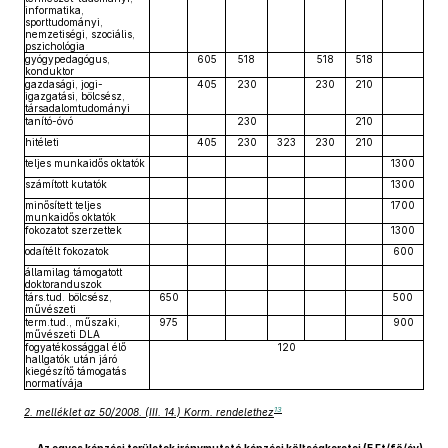
informatika,
sporttudományi,
nemzetiségi, szociális,
pszichológia
gyógypedagógus,
605
518
518
518
konduktor
gazdasági, jogi-
405
230
230
210
igazgatási, bölcsész,
társadalomtudományi
tanító-óvó
230
210
hitéleti
405
230
323
230
210
teljes munkaidős oktatók
1300
számított kutatók
1300
minősített teljes
1700
munkaidős oktatók
fokozatot szerzettek
1300
odaítélt fokozatok
600
államilag támogatott
doktoranduszok
társ.tud. bölcsész,
650
500
művészeti
term.tud., műszaki,
975
900
művészeti DLA
fogyatékossággal élő
120
hallgatók után járó
kiegészítő támogatás
normatívája
13
2. melléklet az 50/2008. (III. 14.) Korm. rendelethez