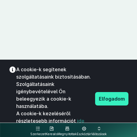
A cookie-k segítenek
szolgáltatásaink biztosításában.
Szolgáltatásaink
igénybevételével Ön
beleegyezik a cookie-k
Elfogadom
használatába.
A cookie-k kezeléséről
részletesebb információt
ide
kattintva olvashat.
Szerkezet
Keresés
Megnyitottak
Eszköztár
Változások