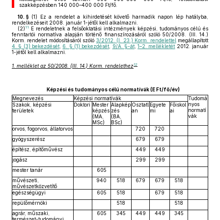
szakképzésben 140 000–400 000 Ft/fő.
10. §
(1)
Ez a rendelet a kihirdetését követő harmadik napon lép hatályba,
rendelkezéseit 2008. január 1-jétől kell alkalmazni.
11
(2)
E rendeletnek a felsőoktatási intézmények képzési, tudományos célú és
fenntartói normatíva alapján történő finanszírozásáról szóló 50/2008. (III. 14.)
Korm. rendelet módosításáról szóló
3/2012. (I. 23.) Korm. rendelettel
megállapított
4. § (3) bekezdését
,
6. § (1) bekezdését
,
9/A. §-át
,
1–2. mellékletét
2012. január
1-jétől kell alkalmazni.
12
1. melléklet az 50/2008. (III. 14.) Korm. rendelethez
Képzési és tudományos célú normatívák (E Ft/fő/év)
Megnevezés
Képzési normatívák
Tudomá
nyos
Szakok, képzési
Doktori
Mester
Alapkép
Osztatl
Egyete
Főiskol
normatí
területek
képzés
zés
an
mi
ai
vák
(MA,
(BA,
MSc)
BSc)
orvos, fogorvos, állatorvos
720
720
gyógyszerész
679
679
építész, építőművész
449
449
jogász
299
299
mester tanár
605
művészeti,
940
518
679
679
518
művészetközvetítő
egészségügyi
605
518
679
518
repülőmérnöki
518
518
agrár, műszaki,
605
345
449
449
345
természet-tudományi,