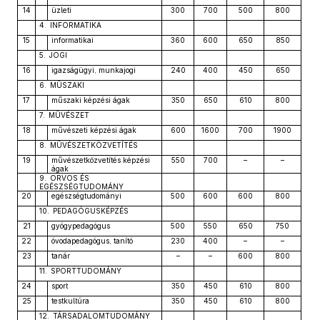
14
üzleti
300
700
500
800
4. INFORMATIKA
15
informatikai
360
600
650
850
5. JOGI
16
igazságügyi, munkajogi
240
400
450
650
6. MŰSZAKI
17
műszaki képzési ágak
350
650
610
800
7. MŰVÉSZET
18
művészeti képzési ágak
600
1600
700
1900
8. MŰVÉSZETKÖZVETÍTÉS
19
művészetközvetítés képzési
550
700
–
–
ágak
9. ORVOS ÉS
EGÉSZSÉGTUDOMÁNY
20
egészségtudományi
500
600
600
800
10. PEDAGÓGUSKÉPZÉS
21
gyógypedagógus
500
550
650
750
22
óvodapedagógus, tanító
230
400
–
–
23
tanár
–
–
600
800
11. SPORTTUDOMÁNY
24
sport
350
450
610
800
25
testkultúra
350
450
610
800
12. TÁRSADALOMTUDOMÁNY