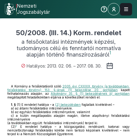
Nemzeti
Jogszabálytár
50/2008. (III. 14.) Korm. rendelet
a felsőoktatási intézmények képzési,
tudományos célú és fenntartói normatíva
1
alapján történő finanszírozásáról
Hatályos: 2013. 02. 06. – 2017. 08. 30.
A Kormány a felsőoktatásról szóló
2005. évi CXXXIX. törvény (a továbbiakban:
felsőoktatási törvény) 153. §-ának (1) bekezdése 20. pontjában
kapott
felhatalmazás alapján, az
Alkotmány 35. § (1) bekezdésének
b)
pontjában
megállapított feladatkörében eljárva a következőket rendeli el:
1. §
(1)
E rendelet hatálya – a
(2) bekezdésben
foglaltak kivételével –
a)
az állami felsőoktatási intézményekre,
b)
az egyházi felsőoktatási intézményekre, valamint
c)
a külön megállapodás alapján magán, illetve alapítványi felsőoktatási
intézményekre
(a továbbiakban együtt: felsőoktatási intézmények) terjed ki.
2
(2)
E rendelet hatálya – a közigazgatási, rendészeti, katonai vagy
nemzetbiztonsági felsőoktatás körébe nem tartozó képzések kivételével – nem
terjed ki a Nemzeti Közszolgálati Egyetemre.