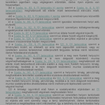
keretében jogerősen vagy véglegesen elbírálták, illetve ilyen eljárás van
folyamatban,
dc)
a
Szabs. tv. 83. § (1) bekezdés h) pontja
szerint a
Szabs. tv. 6. § (6)
bekezdésében
meghatározott idő eltelte miatt bekövetkező elévülés miatt,
valamint
dd)
a
Szabs. tv. 83. § (1) bekezdés j) pontja
szerint az eredményes közvetítői
eljárásra figyelemmel az eljárást megszüntető,
e)
a
Szabs. tv. 86. § (1) bekezdése
szerint igazolási kérelemnek helyt adó,
elutasító,
f)
a
Szabs. tv. 92. § (5) bekezdése
szerint személyes költségmentesség
engedélyezése iránti kérelmet elbíráló,
g)
a
Szabs. tv. 97. § (1) bekezdése
szerint az általa hozott végzést kijavító,
h)
a
Szabs. tv. 97. § (2) bekezdése
szerint az általa hozott végzést kiegészítő,
i)
a
Szabs. tv. 128. § (5) bekezdése
szerint a perújítási eljárást a perújítási
kérelem visszavonása folytán megszüntető,
j)
a
Szabs. tv. 119. § (1) bekezdése
és
121. § (3) bekezdése
szerint a
törvényben kizárt, az elkésett, az arra nem jogosulttól származó, vagy az
ismételten azonos tartalommal előterjesztett tárgyalás tartása iránti kérelmet,
illetve fellebbezést elutasító,
k)
a
Szabs. tv. 141. § (7) bekezdése
szerint a meg nem fizetett helyszíni
bírság, pénzbírság, továbbá a le nem dolgozott közérdekű munka
végrehajthatóságának a
Szabs. tv. 24. § (3) bekezdésében
meghatározott idő
eltelte miatt bekövetkező elévülés esetén a meg nem fizetett helyszíni bírság,
pénzbírság, továbbá a le nem dolgozott közérdekű munka szabálysértési
elzárásra átváltoztatását mellőző,
l)
a
Szabs. tv. 141. § (7) bekezdése
szerint a helyszíni bírság, pénzbírság
megfizetésére tekintettel szabálysértési elzárásra átváltoztatását mellőző,
m)
a
Szabs. tv. 141. § (9) bekezdése
és
144. § (3) bekezdése
szerint a meg
nem fizetett helyszíni bírság, pénzbírság, továbbá a le nem dolgozott közérdekű
munka szabálysértési átváltoztatása iránti indítványról tájékoztató szerinti
végzést hozhat.
(2)
A bírósági ügyintéző első fokon a szabálysértési eljárásban az
(1)
bekezdésben
meghatározott végzések meghozatalán felül
a)
a
Szabs. tv. 56. § (3) bekezdése
szerint az ismeretlen helyen tartózkodó
eljárás alá vont személy vagy tanú tartózkodási helyének felkutatása érdekében
az eljárás alá vont személy vagy a tanú lakóhelyének, illetve tartózkodási
helyének a megállapítása iránt intézkedhet, így a lakóhely és a tartózkodási hely