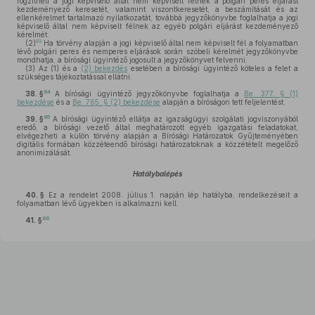
rögzítheti a jogi képviselő által nem képviselt félnek a polgári peres eljárást
kezdeményező keresetét, valamint viszontkeresetét, a beszámítását és az
ellenkérelmet tartalmazó nyilatkozatát, továbbá jegyzőkönyvbe foglalhatja a jogi
képviselő által nem képviselt félnek az egyéb polgári eljárást kezdeményező
kérelmét.
83
(2)
Ha törvény alapján a jogi képviselő által nem képviselt fél a folyamatban
lévő polgári peres és nemperes eljárások során szóbeli kérelmét jegyzőkönyvbe
mondhatja, a bírósági ügyintéző jogosult a jegyzőkönyvet felvenni.
(3)
Az (1) és a
(2) bekezdés
esetében a bírósági ügyintéző köteles a felet a
szükséges tájékoztatással ellátni.
84
38. §
A bírósági ügyintéző jegyzőkönyvbe foglalhatja a
Be. 377. § (1)
bekezdése
és a
Be. 765. § (2) bekezdése
alapján a bíróságon tett feljelentést.
85
39. §
A bírósági ügyintéző ellátja az igazságügyi szolgálati jogviszonyából
eredő, a bírósági vezető által meghatározott egyéb igazgatási feladatokat,
elvégezheti a külön törvény alapján a Bírósági Határozatok Gyűjteményében
digitális formában közzéteendő bírósági határozatoknak a közzétételt megelőző
anonimizálását.
Hatálybalépés
40. §
Ez a rendelet 2008. július 1. napján lép hatályba, rendelkezéseit a
folyamatban lévő ügyekben is alkalmazni kell.
86
41. §