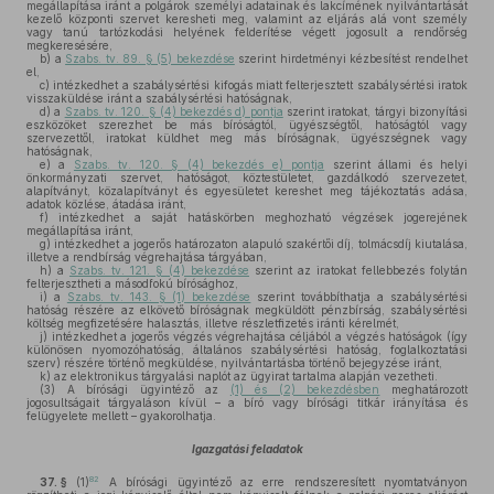
megállapítása iránt a polgárok személyi adatainak és lakcímének nyilvántartását
kezelő központi szervet keresheti meg, valamint az eljárás alá vont személy
vagy tanú tartózkodási helyének felderítése végett jogosult a rendőrség
megkeresésére,
b)
a
Szabs. tv. 89. § (5) bekezdése
szerint hirdetményi kézbesítést rendelhet
el,
c)
intézkedhet a szabálysértési kifogás miatt felterjesztett szabálysértési iratok
visszaküldése iránt a szabálysértési hatóságnak,
d)
a
Szabs. tv. 120. § (4) bekezdés d) pontja
szerint iratokat, tárgyi bizonyítási
eszközöket szerezhet be más bíróságtól, ügyészségtől, hatóságtól vagy
szervezettől, iratokat küldhet meg más bíróságnak, ügyészségnek vagy
hatóságnak,
e)
a
Szabs. tv. 120. § (4) bekezdés e) pontja
szerint állami és helyi
önkormányzati szervet, hatóságot, köztestületet, gazdálkodó szervezetet,
alapítványt, közalapítványt és egyesületet kereshet meg tájékoztatás adása,
adatok közlése, átadása iránt,
f)
intézkedhet a saját hatáskörben meghozható végzések jogerejének
megállapítása iránt,
g)
intézkedhet a jogerős határozaton alapuló szakértői díj, tolmácsdíj kiutalása,
illetve a rendbírság végrehajtása tárgyában,
h)
a
Szabs. tv. 121. § (4) bekezdése
szerint az iratokat fellebbezés folytán
felterjesztheti a másodfokú bírósághoz,
i)
a
Szabs. tv. 143. § (1) bekezdése
szerint továbbíthatja a szabálysértési
hatóság részére az elkövető bíróságnak megküldött pénzbírság, szabálysértési
költség megfizetésére halasztás, illetve részletfizetés iránti kérelmét,
j)
intézkedhet a jogerős végzés végrehajtása céljából a végzés hatóságok (így
különösen nyomozóhatóság, általános szabálysértési hatóság, foglalkoztatási
szerv) részére történő megküldése, nyilvántartásba történő bejegyzése iránt,
k)
az elektronikus tárgyalási naplót az ügyirat tartalma alapján vezetheti.
(3)
A bírósági ügyintéző az
(1) és (2) bekezdésben
meghatározott
jogosultságait tárgyaláson kívül – a bíró vagy bírósági titkár irányítása és
felügyelete mellett – gyakorolhatja.
Igazgatási feladatok
82
37. §
(1)
A bírósági ügyintéző az erre rendszeresített nyomtatványon