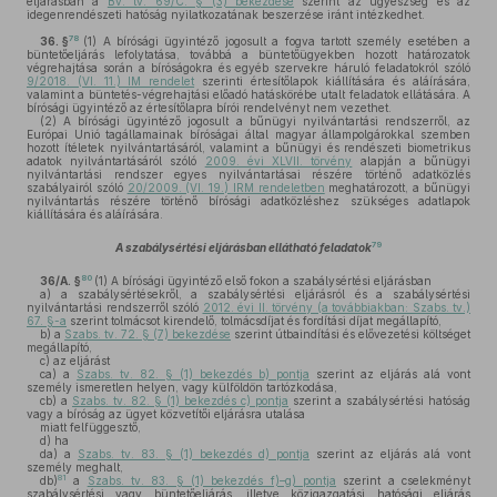
eljárásban a
Bv. tv. 69/C. § (3) bekezdése
szerint az ügyészség és az
idegenrendészeti hatóság nyilatkozatának beszerzése iránt intézkedhet.
78
36. §
(1)
A bírósági ügyintéző jogosult a fogva tartott személy esetében a
büntetőeljárás lefolytatása, továbbá a büntetőügyekben hozott határozatok
végrehajtása során a bíróságokra és egyéb szervekre háruló feladatokról szóló
9/2018. (VI. 11.) IM rendelet
szerinti értesítőlapok kiállítására és aláírására,
valamint a büntetés-végrehajtási előadó hatáskörébe utalt feladatok ellátására. A
bírósági ügyintéző az értesítőlapra bírói rendelvényt nem vezethet.
(2)
A bírósági ügyintéző jogosult a bűnügyi nyilvántartási rendszerről, az
Európai Unió tagállamainak bíróságai által magyar állampolgárokkal szemben
hozott ítéletek nyilvántartásáról, valamint a bűnügyi és rendészeti biometrikus
adatok nyilvántartásáról szóló
2009. évi XLVII. törvény
alapján a bűnügyi
nyilvántartási rendszer egyes nyilvántartásai részére történő adatközlés
szabályairól szóló
20/2009. (VI. 19.) IRM rendeletben
meghatározott, a bűnügyi
nyilvántartás részére történő bírósági adatközléshez szükséges adatlapok
kiállítására és aláírására.
79
A szabálysértési eljárásban ellátható feladatok
80
36/A. §
(1)
A bírósági ügyintéző első fokon a szabálysértési eljárásban
a)
a szabálysértésekről, a szabálysértési eljárásról és a szabálysértési
nyilvántartási rendszerről szóló
2012. évi II. törvény (a továbbiakban: Szabs. tv.)
67. §-a
szerint tolmácsot kirendelő, tolmácsdíjat és fordítási díjat megállapító,
b)
a
Szabs. tv. 72. § (7) bekezdése
szerint útbaindítási és elővezetési költséget
megállapító,
c)
az eljárást
ca)
a
Szabs. tv. 82. § (1) bekezdés b) pontja
szerint az eljárás alá vont
személy ismeretlen helyen, vagy külföldön tartózkodása,
cb)
a
Szabs. tv. 82. § (1) bekezdés c) pontja
szerint a szabálysértési hatóság
vagy a bíróság az ügyet közvetítői eljárásra utalása
miatt felfüggesztő,
d)
ha
da)
a
Szabs. tv. 83. § (1) bekezdés d) pontja
szerint az eljárás alá vont
személy meghalt,
81
db)
a
Szabs. tv. 83. § (1) bekezdés f)–g) pontja
szerint a cselekményt
szabálysértési vagy büntetőeljárás, illetve közigazgatási hatósági eljárás