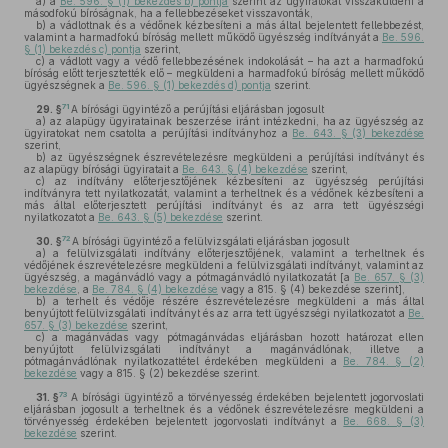
a)
a
Be. 596. § (1) bekezdés b) pontja
szerint az ügyiratokat visszaküldeni a
másodfokú bíróságnak, ha a fellebbezéseket visszavonták,
b)
a vádlottnak és a védőnek kézbesíteni a más által bejelentett fellebbezést,
valamint a harmadfokú bíróság mellett működő ügyészség indítványát a
Be. 596.
§ (1) bekezdés c) pontja
szerint,
c)
a vádlott vagy a védő fellebbezésének indokolását – ha azt a harmadfokú
bíróság előtt terjesztették elő – megküldeni a harmadfokú bíróság mellett működő
ügyészségnek a
Be. 596. § (1) bekezdés d) pontja
szerint.
71
29. §
A bírósági ügyintéző a perújítási eljárásban jogosult
a)
az alapügy ügyiratainak beszerzése iránt intézkedni, ha az ügyészség az
ügyiratokat nem csatolta a perújítási indítványhoz a
Be. 643. § (3) bekezdése
szerint,
b)
az ügyészségnek észrevételezésre megküldeni a perújítási indítványt és
az alapügy bírósági ügyiratait a
Be. 643. § (4) bekezdése
szerint,
c)
az indítvány előterjesztőjének kézbesíteni az ügyészség perújítási
indítványra tett nyilatkozatát, valamint a terheltnek és a védőnek kézbesíteni a
más által előterjesztett perújítási indítványt és az arra tett ügyészségi
nyilatkozatot a
Be. 643. § (5) bekezdése
szerint.
72
30. §
A bírósági ügyintéző a felülvizsgálati eljárásban jogosult
a)
a felülvizsgálati indítvány előterjesztőjének, valamint a terheltnek és
védőjének észrevételezésre megküldeni a felülvizsgálati indítványt, valamint az
ügyészség, a magánvádló vagy a pótmagánvádló nyilatkozatát [a
Be. 657. § (3)
bekezdése
, a
Be. 784. § (4) bekezdése
vagy a 815. § (4) bekezdése szerint],
b)
a terhelt és védője részére észrevételezésre megküldeni a más által
benyújtott felülvizsgálati indítványt és az arra tett ügyészségi nyilatkozatot a
Be.
657. § (3) bekezdése
szerint,
c)
a magánvádas vagy pótmagánvádas eljárásban hozott határozat ellen
benyújtott felülvizsgálati indítványt a magánvádlónak, illetve a
pótmagánvádlónak nyilatkozattétel érdekében megküldeni a
Be. 784. § (2)
bekezdése
vagy a 815. § (2) bekezdése szerint.
73
31. §
A bírósági ügyintéző a törvényesség érdekében bejelentett jogorvoslati
eljárásban jogosult a terheltnek és a védőnek észrevételezésre megküldeni a
törvényesség érdekében bejelentett jogorvoslati indítványt a
Be. 668. § (3)
bekezdése
szerint.