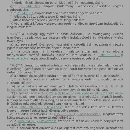
f)
kérelemtől elállás esetén peren kívüli eljárás megszüntetésére,
37
g)
Pp. 144. §-a
alapján hirdetményi kézbesítést elrendelő végzés
meghozatalára,
38
h)
Pp. 147. §-a
alapján határidő hosszabbítás engedélyezésére,
i)
fellebbezés észrevételezésre történő kiadására,
j)
általa hozott végzések kijavítására, kiegészítésére,
k)
végrehajtási kifogás visszavonása esetén a kifogás tárgyában indult eljárás
megszüntetésére.
39
13. §
A bírósági ügyintéző a csődeljárásban – a stratégiailag kiemelt
jelentőségű gazdálkodó szervezetek ellen indult csődeljárás kivételével – első
fokon jogosult
a)
az egyezséget jóváhagyó, valamint a csődeljárást megszüntető végzés
jogerőre emelkedése közzétételének elrendelésére;
40
b)
a csődeljárás iránti kérelmet hivatalból elutasítani, ha az adós a
hiánypótlásra történő felhívás ellenére sem csatolta a
Cstv. 8. § (1)
bekezdésében
meghatározott legfőbb szerv előzetes egyetértését.
41
14. §
A bírósági ügyintéző a felszámolási eljárásban – a stratégiailag kiemelt
jelentőségű gazdálkodó szervezetek ellen indult felszámolási eljárás kivételével
– első fokon jogosult
a)
a szünetelés megállapítására a hitelező és az adós közös kérelme alapján;
42
b)
a felszámolás elrendelése iránti kérelem érdemi vizsgálat nélküli
visszautasítására,
ba)
ha az adós által kezdeményezett felszámolás esetén a
Cstv. 8. § (1)
bekezdésében
meghatározott legfőbb szerv egyetértése hiányzik, vagy
bb)
a hitelező által a
Cstv. 22. § (1) bekezdés b) pontja
és
24. § (1) bekezdése
alapján kezdeményezett eljárások esetén akkor, ha a teljesítési határidőt jogerős
bírósági határozat állapította meg, és az a felszámolás elrendelése iránti kérelem
bírósághoz érkezésének időpontjában még nem telt el;
c)
a
Cstv. 26. § (3) bekezdése
szerint az adós kérelmére a tartozás
kiegyenlítésére fizetési határidő engedélyezésére;
d)
az adós vezetőjének a
Cstv. 31. § (1) bekezdésében
meghatározott
kötelezettségek teljesítésére történő felhívására;
e)
a
Cstv. 24. § (2) bekezdése
szerint a felszámolási kérelem benyújtásáról
az adós értesítésére;
43
f)
a felszámolást elrendelő és az eljárást befejező végzések kivonatának