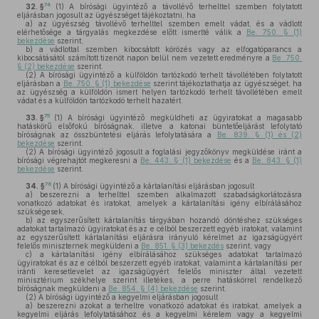
74
32. §
(1)
A bírósági ügyintéző a távollévő terhelttel szemben folytatott
eljárásban jogosult az ügyészséget tájékoztatni, ha
a)
az ügyészség távollévő terhelttel szemben emelt vádat, és a vádlott
elérhetősége a tárgyalás megkezdése előtt ismertté válik a
Be. 750. § (1)
bekezdése
szerint,
b)
a vádlottal szemben kibocsátott körözés vagy az elfogatóparancs a
kibocsátásától számított tizenöt napon belül nem vezetett eredményre a
Be. 750.
§ (2) bekezdése
szerint.
(2)
A bírósági ügyintéző a külföldön tartózkodó terhelt távollétében folytatott
eljárásban a
Be. 750. § (1) bekezdése
szerint tájékoztathatja az ügyészséget, ha
az ügyészség a külföldön ismert helyen tartózkodó terhelt távollétében emelt
vádat és a külföldön tartózkodó terhelt hazatért.
75
33. §
(1)
A bírósági ügyintéző megküldheti az ügyiratokat a magasabb
hatáskörű elsőfokú bíróságnak, illetve a katonai büntetőeljárást lefolytató
bíróságnak az összbüntetési eljárás lefolytatására a
Be. 839. § (1) és (2)
bekezdése
szerint.
(2)
A bírósági ügyintéző jogosult a foglalási jegyzőkönyv megküldése iránt a
bírósági végrehajtót megkeresni a
Be. 443. § (1) bekezdése
és a
Be. 843. § (1)
bekezdése
szerint.
76
34. §
(1)
A bírósági ügyintéző a kártalanítási eljárásban jogosult
a)
beszerezni a terhelttel szemben alkalmazott szabadságkorlátozásra
vonatkozó adatokat és iratokat, amelyek a kártalanítási igény elbírálásához
szükségesek,
b)
az egyszerűsített kártalanítás tárgyában hozandó döntéshez szükséges
adatokat tartalmazó ügyiratokat és az e célból beszerzett egyéb iratokat, valamint
az egyszerűsített kártalanítási eljárásra irányuló kérelmet az igazságügyért
felelős miniszternek megküldeni a
Be. 851. § (3) bekezdés
szerint, vagy
c)
a kártalanítási igény elbírálásához szükséges adatokat tartalmazó
ügyiratokat és az e célból beszerzett egyéb iratokat, valamint a kártalanítási per
iránti keresetlevelet az igazságügyért felelős miniszter által vezetett
minisztérium székhelye szerint illetékes, a perre hatáskörrel rendelkező
bíróságnak megküldeni a
Be. 854. § (4) bekezdése
szerint.
(2)
A bírósági ügyintéző a kegyelmi eljárásban jogosult
a)
beszerezni azokat a terheltre vonatkozó adatokat és iratokat, amelyek a
kegyelmi eljárás lefolytatásához és a kegyelmi kérelem vagy a kegyelmi