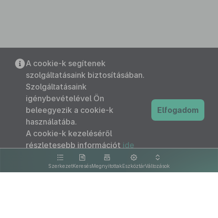
A cookie-k segítenek
szolgáltatásaink biztosításában.
Szolgáltatásaink
igénybevételével Ön
beleegyezik a cookie-k
Elfogadom
használatába.
A cookie-k kezeléséről
részletesebb információt
ide
kattintva olvashat.
Szerkezet
Keresés
Megnyitottak
Eszköztár
Változások