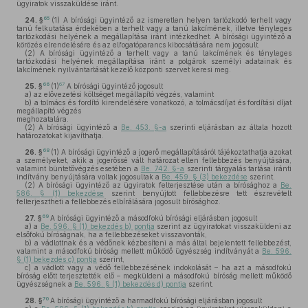
ügyiratok visszaküldése iránt.
65
24. §
(1)
A bírósági ügyintéző az ismeretlen helyen tartózkodó terhelt vagy
tanú felkutatása érdekében a terhelt vagy a tanú lakcímének, illetve tényleges
tartózkodási helyének a megállapítása iránt intézkedhet. A bírósági ügyintéző a
körözés elrendelésére és az elfogatóparancs kibocsátására nem jogosult.
(2)
A bírósági ügyintéző a terhelt vagy a tanú lakcímének és tényleges
tartózkodási helyének megállapítása iránt a polgárok személyi adatainak és
lakcímének nyilvántartását kezelő központi szervet keresi meg.
66
67
25. §
(1)
A bírósági ügyintéző jogosult
a)
az elővezetési költséget megállapító végzés, valamint
b)
a tolmács és fordító kirendelésére vonatkozó, a tolmácsdíjat és fordítási díjat
megállapító végzés
meghozatalára.
(2)
A bírósági ügyintéző a
Be. 453. §-a
szerinti eljárásban az általa hozott
határozatokat kijavíthatja.
68
26. §
(1)
A bírósági ügyintéző a jogerő megállapításáról tájékoztathatja azokat
a személyeket, akik a jogerőssé vált határozat ellen fellebbezés benyújtására,
valamint büntetővégzés esetében a
Be. 742. §-a
szerinti tárgyalás tartása iránti
indítvány benyújtására voltak jogosultak a
Be. 459. § (3) bekezdése
szerint.
(2)
A bírósági ügyintéző az ügyiratok felterjesztése után a bírósághoz a
Be.
586. § (1) bekezdése
szerint benyújtott fellebbezésre tett észrevételt
felterjesztheti a fellebbezés elbírálására jogosult bírósághoz.
69
27. §
A bírósági ügyintéző a másodfokú bírósági eljárásban jogosult
a)
a
Be. 596. § (1) bekezdés b) pontja
szerint az ügyiratokat visszaküldeni az
elsőfokú bíróságnak, ha a fellebbezéseket visszavonták,
b)
a vádlottnak és a védőnek kézbesíteni a más által bejelentett fellebbezést,
valamint a másodfokú bíróság mellett működő ügyészség indítványát a
Be. 596.
§ (1) bekezdés c) pontja
szerint,
c)
a vádlott vagy a védő fellebbezésének indokolását – ha azt a másodfokú
bíróság előtt terjesztették elő – megküldeni a másodfokú bíróság mellett működő
ügyészségnek a
Be. 596. § (1) bekezdés d) pontja
szerint.
70
28. §
A bírósági ügyintéző a harmadfokú bírósági eljárásban jogosult