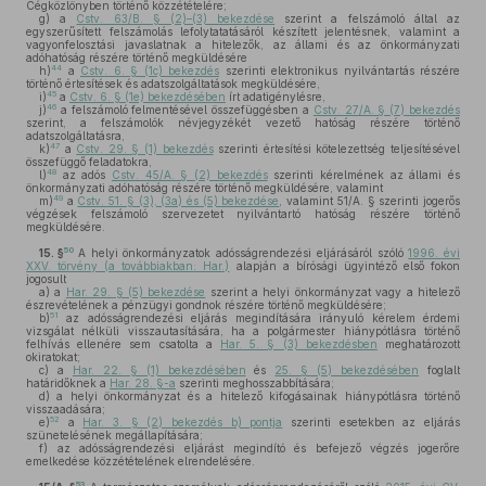
Cégközlönyben történő közzétételére;
g)
a
Cstv. 63/B. § (2)–(3) bekezdése
szerint a felszámoló által az
egyszerűsített felszámolás lefolytatatásáról készített jelentésnek, valamint a
vagyonfelosztási javaslatnak a hitelezők, az állami és az önkormányzati
adóhatóság részére történő megküldésére
44
h)
a
Cstv. 6. § (1c) bekezdés
szerinti elektronikus nyilvántartás részére
történő értesítések és adatszolgáltatások megküldésére,
45
i)
a
Cstv. 6. § (1e) bekezdésében
írt adatigénylésre,
46
j)
a felszámoló felmentésével összefüggésben a
Cstv. 27/A. § (7) bekezdés
szerint, a felszámolók névjegyzékét vezető hatóság részére történő
adatszolgáltatásra,
47
k)
a
Cstv. 29. § (1) bekezdés
szerinti értesítési kötelezettség teljesítésével
összefüggő feladatokra,
48
l)
az adós
Cstv. 45/A. § (2) bekezdés
szerinti kérelmének az állami és
önkormányzati adóhatóság részére történő megküldésére, valamint
49
m)
a
Cstv. 51. § (3), (3a) és (5) bekezdése
, valamint 51/A. § szerinti jogerős
végzések felszámoló szervezetet nyilvántartó hatóság részére történő
megküldésére.
50
15. §
A helyi önkormányzatok adósságrendezési eljárásáról szóló
1996. évi
XXV. törvény (a továbbiakban: Har.)
alapján a bírósági ügyintéző első fokon
jogosult
a)
a
Har. 29. § (5) bekezdése
szerint a helyi önkormányzat vagy a hitelező
észrevételének a pénzügyi gondnok részére történő megküldésére;
51
b)
az adósságrendezési eljárás megindítására irányuló kérelem érdemi
vizsgálat nélküli visszautasítására, ha a polgármester hiánypótlásra történő
felhívás ellenére sem csatolta a
Har. 5. § (3) bekezdésben
meghatározott
okiratokat;
c)
a
Har. 22. § (1) bekezdésében
és
25. § (5) bekezdésében
foglalt
határidőknek a
Har. 28. §-a
szerinti meghosszabbítására;
d)
a helyi önkormányzat és a hitelező kifogásainak hiánypótlásra történő
visszaadására;
52
e)
a
Har. 3. § (2) bekezdés b) pontja
szerinti esetekben az eljárás
szünetelésének megállapítására;
f)
az adósságrendezési eljárást megindító és befejező végzés jogerőre
emelkedése közzétételének elrendelésére.
53