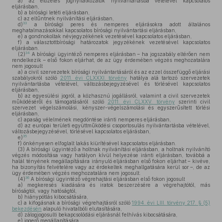
a)
az előzetes jognyilatkozatok nyilvántartásba vételével kapcsolatos
eljárásban,
b)
a bírósági letéti eljárásban,
c)
az eltűntnek nyilvánítási eljárásban,
33
d)
a bírósági peres és nemperes eljárásokra adott általános
meghatalmazásokkal kapcsolatos bírósági nyilvántartási eljárásban,
e)
a gondnokoltak névjegyzékének vezetésével kapcsolatos eljárásban,
f)
a választottbírósági határozatok jegyzékének vezetésével kapcsolatos
eljárásban.
34
(2)
A bírósági ügyintéző nemperes eljárásban – ha jogszabály eltérően nem
rendelkezik – első fokon eljárhat, de az ügy érdemében végzés meghozatalára
nem jogosult
a)
a civil szervezetek bírósági nyilvántartásáról és az ezzel összefüggő eljárási
szabályokról szóló
2011. évi CLXXXI. törvény
hatálya alá tartozó szervezetek
nyilvántartásba vételével, változásbejegyzésével és törlésével kapcsolatos
eljárásban,
b)
az egyesülési jogról, a közhasznú jogállásról, valamint a civil szervezetek
működéséről és támogatásáról szóló
2011. évi CLXXV. törvény
szerinti civil
szervezet végelszámolási, kényszer-végelszámolási és egyszerűsített törlési
eljárásban,
c)
apaság vélelmének megdöntése iránti nemperes eljárásban,
d)
az európai területi együttműködési csoportosulás nyilvántartásba vételével,
változásbejegyzésével, törlésével kapcsolatos eljárásban,
35
e)
f)
önkényesen elfoglalt lakás kiürítésével kapcsolatos eljárásban.
(3)
A bírósági ügyintéző a holtnak nyilvánítási eljárásban, a holtnak nyilvánító
végzés módosítása vagy hatályon kívül helyezése iránti eljárásban, továbbá a
halál tényének megállapítására irányuló eljárásban első fokon eljárhat – kivéve,
ha bizonyítás felvételére vagy az érdekeltek meghallgatására kerül sor –, de az
ügy érdemében végzés meghozatalára nem jogosult.
36
(4)
A bírósági ügyintéző végrehajtási eljárásban első fokon jogosult
a)
megkeresés kiadására és iratok beszerzésére a végrehajtótól, más
bíróságtól, vagy hatóságtól,
b)
hiánypótlás kibocsátására,
c)
a kifogásnak a bírósági végrehajtásról szóló
1994. évi LIII. törvény 217. § (5)
bekezdésén
alapuló hivatalbóli elutasítására,
d)
zálogjogosulti bekapcsolódási eljárásnál felhívás kibocsátására,
e)
jogerő megállapítására,