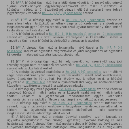
60
20. §
A bírósági ügyintéző, ha a különösen védett tanú részvételét igénylő
eljárási cselekményen jegyzőkönyvvezetőként vett részt, elkészítheti a
különösen védett tanú részvételével végzett eljárási cselekményen felvett
jegyzőkönyv kivonatát a
Be. 92. § (7)–(9) bekezdése
szerint.
61
62
21. §
(1)
A bírósági ügyintéző a
Be. 135. § (1) bekezdése
szerint az
ismeretlen helyen tartózkodó terheltnek vagy a bűncselekmény elkövetésével
megalapozottan gyanúsítható személynek szóló ügyirat hirdetményi úton történő
kézbesítése iránt intézkedhet.
(2)
A bírósági ügyintéző a
Be. 130. § (1) bekezdés c) pontja
és
(2) bekezdése
szerint az ügyiratot a címzett részére személyesen is kézbesítheti, illetve a
címzett az ügyiratot a bírósági ügyintézőtől a bíróságon is átveheti.
63
22. §
A bírósági ügyintéző a folyamatban lévő ügyet a
Be. 147. § (4)
bekezdése
szerint az egyesítés megfontolása céljából megküldheti az egyesítés
kérdésében határozathozatalra jogosult bíróságnak.
64
23. §
(1)
A bírósági ügyintéző bármely szervtől, jogi személytől vagy jogi
személyiséggel nem rendelkező szervezettől a
Be. 261. § (1) és (3) bekezdése
szerinti adatszolgáltatást kérhet.
(2)
A bírósági ügyintéző adatkérése a
Be. 261. § (4) bekezdése
szerint állami
vagy helyi önkormányzati szerv nyilvántartásában kezelt adat továbbítására,
illetve átvételére is irányulhat. Ha törvény ezt lehetővé teszi, a bírósági
ügyintéző a
Be. 263. §-a
szerint a nyilvántartásból vagy az adatállományból
közvetlen hozzáféréssel veszi át a szükséges adatokat.
(3)
A bírósági ügyintéző jogosult a
Be. 498. § (3) bekezdése
szerint a vádlottra
vonatkozó bűnügyi nyilvántartás és a központi szabálysértési nyilvántartás
adatait, valamint a jogszabállyal rendszeresített egyéb közhiteles
nyilvántartásnak a vádlottra, illetve a vád tárgyára vonatkozó adatait beszerezni.
(4)
A bírósági ügyintéző a
Be. 498. § (1) bekezdése
szerint intézkedhet
aziránt, hogy a bizonyítási eszközök a tárgyaláson rendelkezésre álljanak, e
körben – az ügyészség megkeresésének kivételével – más szerveket
megkereshet, illetve adatszolgáltatást kérhet.
(5)
A bírósági ügyintéző a bírósági ügyvitel szabályai szerint jogosult az
ügyiratok megküldésére más bíróság, ügyészség, nyomozó hatóság és más
hatóság számára. A bírósági ügyintéző megkeresheti a bíróságot, az ügyészséget,
a nyomozó hatóságot és más hatóságot iratok megküldése és a megküldött