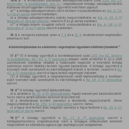
15/A. §
A természetes személyek adósságrendezéséről szóló
2015. évi CV.
törvényben (a továbbiakban: Are. tv.)
meghatározott bírósági adósságrendezési
eljárással összefüggésben bírósági ügyintéző első fokon jogosult
54
a)
a bírósági adósságrendezés iránti kérelem visszautasítására az
Are. tv. 33.
§ c) és d) pontja
szerinti esetekben,
b)
a bírósági adósságrendezési eljárás megszüntetésére az
Are. tv. 83. § (1)
bekezdés d) pont da) alpontja
, valamint
f)
és
g)
pontja esetében,
55
c)
a kifogás érdemi vizsgálat nélküli visszautasítására az
Are. tv. 98. § (2)
bekezdés a), b) és f) pontja
szerinti esetekben.
16. §
A nemperes eljárások során a
7. §
és a
10. §
rendelkezéseit megfelelően
alkalmazni kell.
56
A büntetőeljárásban és a büntetés-végrehajtási ügyekben ellátható feladatok
57
17. §
(1)
A bírósági ügyintéző a büntetőeljárásról szóló
2017. évi XC. törvény
(a továbbiakban: Be.) 46. § (1) bekezdése
alapján védőt rendelhet ki, és a védő
személyének kijelölése céljából a határozatot megküldi a kirendelő bíróság
székhelye szerint illetékes területi ügyvédi kamarának. A bírósági ügyintéző a
kirendelt védő személyéről és elérhetőségéről értesíti a terheltet, valamint a
Be.
42. § (5) bekezdése
szerint a fogva tartást végrehajtó intézetet.
(2)
A bírósági ügyintéző a meghatalmazott védőt tájékoztathatja a korábban
eljárt kirendelt védő személyéről és elérhetőségéről a
Be. 48. § (3) bekezdése
szerint.
58
18. §
A bírósági ügyintéző tájékoztathatja
a)
a sértettet a
Be. 51. § (5) bekezdésében
foglalt események bekövetkeztéről,
ha ez iránt a sértett előzetes kérelmet terjesztett elő,
b)
a távoltartással érintett személyt a távoltartás megszűnéséről, illetve
megszüntetéséről a
Be. 280. § (6) bekezdése
szerint, illetve
c)
a fogva lévő terhelt által megjelölt személyt a fogva tartásról a
Be. 39. § (2)
bekezdés b) pontja
szerint.
59
19. §
A bírósági ügyintéző a
Be. 77. § (1) bekezdése
szerint a
költségkedvezmény engedélyezése iránt a bíróságra előterjesztett kérelmet
megküldheti az elbírálásra jogosult jogi segítségnyújtó szolgálatnak.