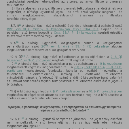
gondnoksági perekben elrendelheti az alperes, az anya, illetve a gyermek
felkutatását.
(2)
Ha az alperes, az anya, illetve a gyermek felkutatása elrendelésének oka
megszűnt, a bírósági ügyintéző jogosult az erről szóló végzést meghozni, és
annak megküldésével haladéktalanul értesíteni az illetékes
rendőrkapitányságot.
27
8/A. §
A bírósági ügyintéző a csődeljárásról és a felszámolási eljárásról szóló
1991. évi XLIX. törvény (a továbbiakban: Cstv.) 33/A. §-a
alapján indult
perekben első fokon jogosult a
Cstv. 33/A. § (8) bekezdése
szerinti értesítés
felszámoló részére történő megküldésére.
28
9. §
A bírósági ügyintéző közigazgatási perben a közigazgatási
perrendtartásról szóló
2017. évi I. törvény 39. § (3) bekezdése
alapján
megküldheti a keresetlevelet a közigazgatási szervnek.
29
10. §
(1)
A bírósági ügyintéző másodfokon a peres eljárásban a
7. § (1)
bekezdés 1. és 3–21. pontjaiban
meghatározott végzést hozhat.
30
(2)
A bírósági ügyintéző másodfokon a peres eljárásban az
(1) bekezdésben
meghatározott végzések meghozatalán felül a
7. § (2) bekezdés 1–4., 6–8. és 11.
pontjaiban
meghatározott feladatokat láthatja el, továbbá intézkedhet a
fellebbezési ellenkérelemnek, illetőleg a csatlakozó fellebbezés
másodpéldányának a fellebbező fél számára történő kézbesítése iránt, valamint
az iratokat fellebbezés folytán felterjesztheti a fellebbezés elbírálására jogosult
bírósághoz.
11. §
A bírósági ügyintéző a
7. § (1) bekezdésében
és a
10. § (1) bekezdésében
meghatározott végzéseket abban az esetben hozhatja meg, ha a bírói utasítás a
döntés valamennyi tartalmi elemére kiterjed.
A polgári, a gazdasági, a végrehajtási, a közigazgatási és a munkaügyi nemperes
31
eljárás során ellátható feladatok
32
12. §
(1)
A bírósági ügyintéző nemperes eljárásban – ha jogszabály eltérően
nem rendelkezik – első fokon eljárhat, és az ügy érdemében végzés
meghozatalára jogosult