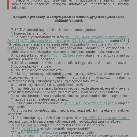
6/B. §
A bírósági ügyintéző valamennyi ügyszakban ellátja az ingatlan-
nyilvántartás vezetését támogató informatikai rendszerben a bírósági
feladatokat.
A polgári, a gazdasági, a közigazgatási és a munkaügyi peres eljárás során
ellátható feladatok
6
7. §
(1)
A bírósági ügyintéző első fokon a peres eljárásban
1.
hiánypótlásra felhívó,
7
2.
a polgári perrendtartásról szóló
2016. évi CXXX. törvény (a továbbiakban:
Pp.) 176. § (1) bekezdés k) és l) pontja
és
176. § (2) bekezdése
, valamint 618. §
(1) bekezdése alapján a keresetlevelet visszautasító, továbbá a
Pp. 618. § (1)
bekezdése
alapján a bírósági meghagyással szembeni ellentmondást, a
fellebbezést, a felülvizsgálati kérelmet, a perújítási kérelmet visszautasító,
8
3.
igazolási kérelmet a
Pp. 150. § (2) bekezdése
alapján elutasító, valamint az
igazolási kérelemnek helyt adó,
4.
idéző, valamint a kitűzött határnap előtt a tárgyalási határnapot elhalasztó,
5.
ügygondnokot kirendelő,
9
6.
költség előlegezésére kötelező,
10
7.
költségmentesség, költségfeljegyzési jog engedélyezése, és munkavállalói
költségkedvezmény iránti kérelem elbírálására vonatkozó, valamint
költségmentesség, költségfeljegyzési jog megvonásáról szóló,
11
8.
perköltség-biztosíték összegéről rendelkező,
12
9.
az ítélet és az eljárást befejező végzés kézbesítésének esetét kivéve, a
kézbesítési kifogásnak helyt adó, valamint azt visszautasító vagy elutasító,
10.
tolmács kirendelésére vonatkozó, tolmácsdíjat és fordítási díjat megállapító,
11.
az eljárás szünetelését megállapító,
13
12.
az eljárás félbeszakadását a
Pp. 119. § (1) bekezdés b)–e) pontja
alapján
megállapító,
13.
a bírósági ügyintéző által meghozott végzések tekintetében kijavító és
kiegészítő,
14
14.
a bírósági ügyintéző által meghozott, a
Pp. 357. § (2) bekezdésében
meghatározott, a bíróságot nem kötő végzések megváltoztatására vonatkozó,
15
15.
a
Pp. 144. §-a
alapján hirdetményi kézbesítést elrendelő,
16
16.
a
Pp. 147. §-a
alapján határidőt meghosszabbító,
17
17.
a
Pp. 359. § (1) bekezdése
szerinti jogerőt tanúsító,
18
18.
a
Pp. 390. § (2) bekezdése
szerinti fellebbezésre vonatkozó észrevétel