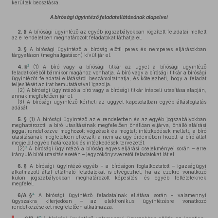
kerültek beosztásra.
A bírósági ügyintéző feladatellátásának alapelvei
2. §
A bírósági ügyintéző az egyéb jogszabályokban rögzített feladatai mellett
az e rendeletben meghatározott feladatokat láthatja el.
3. §
A bírósági ügyintéző a bíróság előtti peres és nemperes eljárásokban
tárgyaláson (meghallgatáson) kívül jár el.
2
4. §
(1)
A bíró vagy a bírósági titkár az ügyet a bírósági ügyintéző
feladatköréből bármikor magához vonhatja. A bíró vagy a bírósági titkár a bírósági
ügyintézőt feladatai ellátásáról beszámoltathatja, és kötelezheti, hogy a feladat
teljesítését az irat bemutatásával igazolja.
(2)
A bírósági ügyintéző a bíró vagy a bírósági titkár írásbeli utasítása alapján,
annak megfelelően jár el.
(3)
A bírósági ügyintéző kérheti az üggyel kapcsolatban egyéb állásfoglalás
adását.
5. §
(1)
A bírósági ügyintéző az e rendeletben és az egyéb jogszabályokban
meghatározott, a bíró utasításának megfelelően önállóan eljárva, önálló aláírási
joggal rendelkezve meghozott végzések és megtett intézkedések mellett, a bíró
utasításának megfelelően elkészíti a nem az ügy érdemében hozott, a bíró által
megjelölt egyéb határozatok és intézkedések tervezetét.
3
(2)
A bírósági ügyintéző a bíróság egyes eljárási cselekményei során – erre
irányuló bírói utasítás esetén – jegyzőkönyvvezetői feladatokat lát el.
6. §
A bírósági ügyintéző egyéb – a bíróságon foglalkoztatott – igazságügyi
alkalmazott által ellátható feladatokat is elvégezhet, ha az ezekre vonatkozó
külön jogszabályokban meghatározott képesítési és egyéb feltételeknek
megfelel.
4
6/A. §
A bírósági ügyintéző feladatainak ellátása során – valamennyi
ügyszakra kiterjedően – az elektronikus ügyintézésre vonatkozó
rendelkezéseket megfelelően alkalmazza.
5