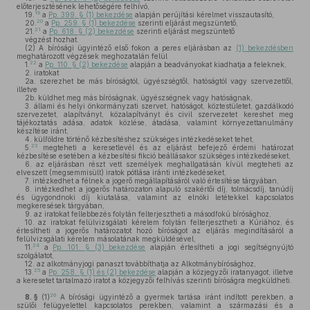
előterjesztésének lehetőségére felhívó,
19
19.
a
Pp. 399. § (1) bekezdése
alapján perújítási kérelmet visszautasító,
20
20.
a
Pp. 259. § (1) bekezdése
szerinti eljárást megszüntető,
21
21.
a
Pp. 618. § (2) bekezdése
szerinti eljárást megszüntető
végzést hozhat.
(2)
A bírósági ügyintéző első fokon a peres eljárásban az
(1) bekezdésben
meghatározott végzések meghozatalán felül
22
1.
a
Pp. 110. § (2) bekezdése
alapján a beadványokat kiadhatja a feleknek,
2.
iratokat
2a.
szerezhet be más bíróságtól, ügyészségtől, hatóságtól vagy szervezettől,
illetve
2b.
küldhet meg más bíróságnak, ügyészségnek vagy hatóságnak,
3.
állami és helyi önkormányzati szervet, hatóságot, köztestületet, gazdálkodó
szervezetet, alapítványt, közalapítványt és civil szervezetet kereshet meg
tájékoztatás adása, adatok közlése, átadása, valamint környezettanulmány
készítése iránt,
4.
külföldre történő kézbesítéshez szükséges intézkedéseket tehet,
23
5.
megteheti a keresetlevél és az eljárást befejező érdemi határozat
kézbesítése esetében a kézbesítési fikció beállásakor szükséges intézkedéseket,
6.
az eljárásban részt vett személyek meghallgatásán kívül megteheti az
elveszett (megsemmisült) iratok pótlása iránti intézkedéseket,
7.
intézkedhet a félnek a jogerő megállapításáról való értesítése tárgyában,
8.
intézkedhet a jogerős határozaton alapuló szakértői díj, tolmácsdíj, tanúdíj
és ügygondnoki díj kiutalása, valamint az elnöki letétekkel kapcsolatos
megkeresések tárgyában,
9.
az iratokat fellebbezés folytán felterjesztheti a másodfokú bírósághoz,
10.
az iratokat felülvizsgálati kérelem folytán felterjesztheti a Kúriához, és
értesítheti a jogerős határozatot hozó bíróságot az eljárás megindításáról a
felülvizsgálati kérelem másolatának megküldésével,
24
11.
a
Pp. 101. § (3) bekezdése
alapján értesítheti a jogi segítségnyújtó
szolgálatot,
12.
az alkotmányjogi panaszt továbbíthatja az Alkotmánybírósághoz,
25
13.
a
Pp. 258. § (1) és (2) bekezdése
alapján a közjegyzői iratanyagot, illetve
a keresetet tartalmazó iratot a közjegyzői felhívás szerinti bíróságra megküldheti.
26
8. §
(1)
A bírósági ügyintéző a gyermek tartása iránt indított perekben, a
szülői felügyelettel kapcsolatos perekben, valamint a származási és a