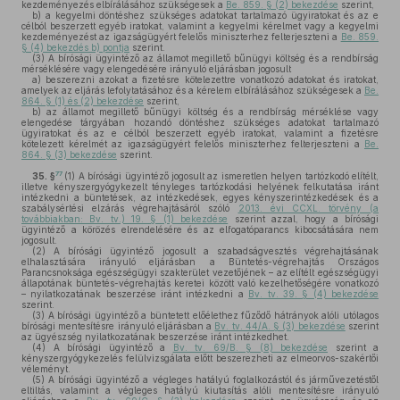
kezdeményezés elbírálásához szükségesek a
Be. 859. § (2) bekezdése
szerint,
b)
a kegyelmi döntéshez szükséges adatokat tartalmazó ügyiratokat és az e
célból beszerzett egyéb iratokat, valamint a kegyelmi kérelmet vagy a kegyelmi
kezdeményezést az igazságügyért felelős miniszterhez felterjeszteni a
Be. 859.
§ (4) bekezdés b) pontja
szerint.
(3)
A bírósági ügyintéző az államot megillető bűnügyi költség és a rendbírság
mérséklésére vagy elengedésére irányuló eljárásban jogosult
a)
beszerezni azokat a fizetésre kötelezettre vonatkozó adatokat és iratokat,
amelyek az eljárás lefolytatásához és a kérelem elbírálásához szükségesek a
Be.
864. § (1) és (2) bekezdése
szerint,
b)
az államot megillető bűnügyi költség és a rendbírság mérséklése vagy
elengedése tárgyában hozandó döntéshez szükséges adatokat tartalmazó
ügyiratokat és az e célból beszerzett egyéb iratokat, valamint a fizetésre
kötelezett kérelmét az igazságügyért felelős miniszterhez felterjeszteni a
Be.
864. § (3) bekezdése
szerint.
77
35. §
(1)
A bírósági ügyintéző jogosult az ismeretlen helyen tartózkodó elítélt,
illetve kényszergyógykezelt tényleges tartózkodási helyének felkutatása iránt
intézkedni a büntetések, az intézkedések, egyes kényszerintézkedések és a
szabálysértési elzárás végrehajtásáról szóló
2013. évi CCXL. törvény (a
továbbiakban: Bv. tv.) 19. § (1) bekezdése
szerint azzal, hogy a bírósági
ügyintéző a körözés elrendelésére és az elfogatóparancs kibocsátására nem
jogosult.
(2)
A bírósági ügyintéző jogosult a szabadságvesztés végrehajtásának
elhalasztására irányuló eljárásban a Büntetés-végrehajtás Országos
Parancsnoksága egészségügyi szakterület vezetőjének – az elítélt egészségügyi
állapotának büntetés-végrehajtás keretei között való kezelhetőségére vonatkozó
– nyilatkozatának beszerzése iránt intézkedni a
Bv. tv. 39. § (4) bekezdése
szerint.
(3)
A bírósági ügyintéző a büntetett előélethez fűződő hátrányok alóli utólagos
bírósági mentesítésre irányuló eljárásban a
Bv. tv. 44/A. § (3) bekezdése
szerint
az ügyészség nyilatkozatának beszerzése iránt intézkedhet.
(4)
A bírósági ügyintéző a
Bv. tv. 69/B. § (8) bekezdése
szerint a
kényszergyógykezelés felülvizsgálata előtt beszerezheti az elmeorvos-szakértői
véleményt.
(5)
A bírósági ügyintéző a végleges hatályú foglalkozástól és járművezetéstől
eltiltás, valamint a végleges hatályú kiutasítás alóli mentesítésre irányuló