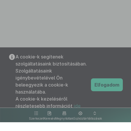
A cookie-k segítenek
szolgáltatásaink biztosításában.
Szolgáltatásaink
igénybevételével Ön
beleegyezik a cookie-k
Elfogadom
használatába.
A cookie-k kezeléséről
részletesebb információt
ide
kattintva olvashat.
Szerkezet
Keresés
Megnyitottak
Eszköztár
Változások