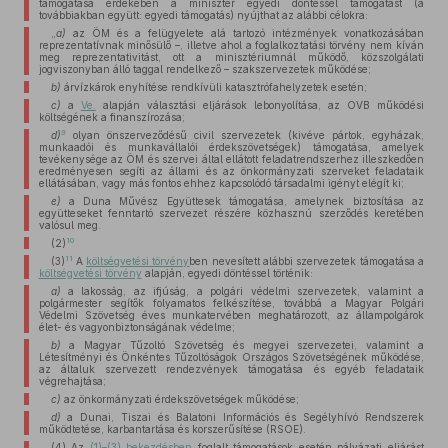
támogatása érdekében a miniszter egyedi döntéssel támogatást (a
továbbiakban együtt: egyedi támogatás) nyújthat az alábbi célokra:
„
a)
az ÖM és a felügyelete alá tartozó intézmények vonatkozásában
reprezentatívnak minősülő –, illetve ahol a foglalkoztatási törvény nem kíván
meg reprezentativitást, ott a minisztériumnál működő, közszolgálati
jogviszonyban álló taggal rendelkező – szakszervezetek működése;
b)
árvízkárok enyhítése rendkívüli katasztrófahelyzetek esetén;
c)
a
Ve.
alapján választási eljárások lebonyolítása, az OVB működési
költségének a finanszírozása;
9
d)
olyan önszerveződésű civil szervezetek (kivéve pártok, egyházak,
munkaadói és munkavállalói érdekszövetségek) támogatása, amelyek
tevékenysége az ÖM és szervei által ellátott feladatrendszerhez illeszkedően
eredményesen segíti az állami és az önkormányzati szerveket feladataik
ellátásában, vagy más fontos ehhez kapcsolódó társadalmi igényt elégít ki;
e)
a Duna Művész Együttesek támogatása, amelynek biztosítása az
együtteseket fenntartó szervezet részére közhasznú szerződés keretében
valósul meg.
10
(2)
11
(3)
A
költségvetési törvény
ben nevesített alábbi szervezetek támogatása a
költségvetési törvény
alapján, egyedi döntéssel történik:
a)
a lakosság, az ifjúság, a polgári védelmi szervezetek, valamint a
polgármester segítők folyamatos felkészítése, továbbá a Magyar Polgári
Védelmi Szövetség éves munkatervében meghatározott, az állampolgárok
élet- és vagyonbiztonságának védelme;
b)
a Magyar Tűzoltó Szövetség és megyei szervezetei, valamint a
Létesítményi és Önkéntes Tűzoltóságok Országos Szövetségének működése,
az általuk szervezett rendezvények támogatása és egyéb feladataik
végrehajtása;
c)
az önkormányzati érdekszövetségek működése;
d)
a Dunai, Tiszai és Balatoni Információs és Segélyhívó Rendszerek
működtetése, karbantartása és korszerűsítése (RSOE).
(4) Az
(1)–(3) bekezdésben
foglalt támogatások esetén pályázati eljárást