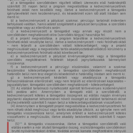
a)
a támogatási szerződésben rögzített időbeli ütemezés első határidejétől
számított 30 napon belül a program megvalósítása a kedvezményezettnek
felróható okból nem kezdődik meg, illetve a kedvezményezett a támogatás
igénybevételét nem kezdeményezi, és késedelmét ezen idő alatt írásban sem
menti ki;
b)
a kedvezményezett a pályázat szakmai, pénzügyi tartalmát érdemben
befolyásoló valótlan, hamis adatot szolgáltatott a pályázat benyújtása, a szerződés
megkötése vagy az ellenőrzés során;
c)
a kedvezményezett a támogatást vagy annak egy részét nem a
szerződésben meghatározott célra (szerződés tárgya) használja fel;
d)
a projekt megvalósítása, a program teljesítése a kedvezményezettnek
felróható okból veszélybe kerül, illetve a kedvezményezett – neki felróható okból
– nem teljesíti a szerződésben vállalt kötelezettségeit, vagy a projekt
meghiúsulását vagy a megvalósítás tartós akadályoztatását előidéző körülmény a
kedvezményezettnek felróható okból következett be;
e)
a kedvezményezett a pályázat érvényességének vagy a támogatási
szerződés megkötésének feltételét képező jognyilatkozatok bármelyikét
visszavonja;
f)
a kedvezményezett a pénzügyi elszámolási, valamint a szakmai
beszámolási kötelezettségeinek a támogatási szerződésben meghatározott
határidőn belül nem tesz eleget és késedelmét e határidőig írásban sem menti ki;
g)
a kedvezményezett késlelteti vagy akadályozza a támogatás
felhasználásának ellenőrzését, vagy nem teljesíti az ellenőrzéssel kapcsolatos –
jogszabályban, támogatási szerződésben meghatározott – kötelezettségeit.
(3)
Az elállást tartalmazó nyilatkozatot ajánlott tértivevényes küldeményként
kell postára adni. Amennyiben a támogató eláll a szerződéstől, a
kedvezményezett köteles a támogatási összegnek az elállás napján érvényes
jegybanki alapkamat kétszeresével növelt összegét az elállást tartalmazó okirat
kézhezvételétől számított 5 napon belül a kötelezettségvállalónak visszafizetni.
(4)
Amennyiben a támogatott projekt megvalósítása a kedvezményezettnek fel
nem róható okból meghiúsul vagy tartós akadályba ütközik, az igénybe nem vett
támogatás visszavonásra kerül, amelynek értékét a kedvezményezett köteles
visszafizetni a meghiúsulás, illetve akadály bekövetkeztétől számított 5 napon
belül.
20
(5)
A támogatás visszavonása, illetve a támogatási szerződéstől való
elállás esetén a már átutalt támogatási összeg, eszköztámogatás szerződéskori
bruttó nyilvántartáskori értéke, továbbá annak kamata megfizetésére irányuló