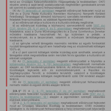
kerül az Országos Katasztrófavédelmi Főigazgatóság (a továbbiakban: OKF)
részére, amely a saját belső szabályzatainak megfelelően gondoskodik annak
cél szerinti és szabályszerű felhasználásáról.
(4)
Az
(1) bekezdés
g)
pontjában
megjelölt előirányzat fedezetet nyújt az
ÖM és a Duna Palota Kulturális Kiemelten Közhasznú Nonprofit Korlátolt
Felelősségű Társasággal létrejövő közhasznú szerződés keretében ellátandó
feladatok finanszírozására, az alábbiak figyelembevételével:
a)
az előirányzat célja a kultúra és a kulturális örökség megőrzése,
b)
az előirányzat kizárólag a közhasznú szervezetekről szóló
1997. évi
CLVI. törvény 26. §
c)
pont 4. és 5. alpontjában
meghatározott közhasznú
feladatokra, azaz a Duna Művészegyüttes és a Duna Szimfonikus Zenekar
működési kiadásaira használható fel, így különösen a próbák, a
rendezvények, és a beszerzések, valamint a művészek bérköltségeinek
kiadásaira,
c)
az igénybe vehető támogatás maximális mértéke az egyéb forrásokból
nyújtott támogatásokkal együtt sem haladhatja meg az elszámolható költségek
100%-át,
d)
a
c)
pont szerinti költségek körébe kizárólag azok sorolhatók, amelyek a
támogatási célok megvalósítása során merültek fel és igazoltan a kulturális cél
elérését szolgálják.
(5)
Az
(1) bekezdés
j)
pontjában
megjelölt előirányzatból a folyósítás a
költségvetési törvény 52. § (16) bekezdésében
meghatározott normatívák
alapján, az OKF kezdeményezésére történik. Az előirányzat-felhasználás a
tűzoltóságok legkisebb erő- és eszközállományáról, a Riasztási és
Segítségnyújtási Tervről, a működési területről, valamint a tűzoltóságok
vonulásaival kapcsolatos költségek megtérítéséről szóló ÖM rendelet alapján
történik.
(6)
Az
(1) bekezdés
c)
pontjában
megjelölt előirányzat felhasználása
normatív módon és egyedi döntés alapján történik.
4
2/A. §
(1)
A
2. § (1) bekezdés
l)
és
m)
pontjában
meghatározott
előirányzatok fedezetet nyújtanak a választási eljárásról szóló
1997. évi C.
törvény (a továbbiakban: Ve.)
alapján a jogcímekben szereplő választási
eljárások lebonyolítására.
(2)
A
2. § (1) bekezdés
m)
pontjában
meghatározott előirányzat fedezetet
nyújt az Országos Választási Bizottság (a továbbiakban: OVB) működési
költségére is. Az előirányzat-felhasználásra a helyi önkormányzati képviselők