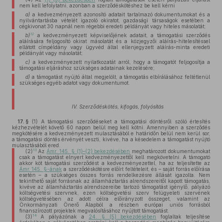
nem kell lefolytatni, azonban a szerződéskötéshez be kell kérni
a)
a kedvezményezett azonosító adatait tartalmazó dokumentumokat és a
nyilvántartásba vételét igazoló okiratot, gazdasági társaságok esetében a
cégkivonat 30 napnál nem régebbi eredeti példányát vagy hiteles másolatát;
12
b)
a kedvezményezett képviselőjének adatait, a támogatási szerződés
aláírására feljogosító okirat másolatát és a közjegyzői aláírás-hitelesítéssel
ellátott címpéldány vagy ügyvéd által ellenjegyzett aláírás-minta eredeti
példányát vagy másolatát;
c)
a kedvezményezett nyilatkozatát arról, hogy a támogatót feljogosítja a
támogatási eljáráshoz szükséges adatainak kezelésére;
d)
a támogatást nyújtó által megjelölt, a támogatás elbírálásához feltétlenül
szükséges egyéb adatot vagy dokumentumot.
IV. Szerződéskötés, kifogás, folyósítás
17. §
(1)
A támogatási szerződéseket a támogatási döntésről szóló értesítés
kézhezvételét követő 60 napon belül meg kell kötni. Amennyiben a szerződés
megkötésére a kedvezményezett mulasztásából e határidőn belül nem kerül sor,
a támogatási döntés érvényét veszti, kivéve, ha a késedelem a támogatást nyújtó
mulasztásából ered.
13
(2)
Az
Ámr. 145. § (1)–(2) bekezdésében
meghatározott dokumentumokat
csak a támogatást elnyert kedvezményezettől kell megkövetelni. A támogató
akkor köt támogatási szerződést a kedvezményezettel, ha az teljesítette az
Ámr. 145. §-ának
a szerződéskötésre előírt feltételeit, és – saját forrás előírása
esetén – a szükséges összes forrás rendelkezésre állását igazolta. Nem
tekinthető saját forrásnak az államháztartás alrendszereitől kapott támogatás,
kivéve az államháztartás alrendszereibe tartozó támogatást igénylő, pályázó
költségvetési szervnek, ezen költségvetési szerv felügyeleti szervének
költségvetésében az adott célra előirányzott összeget, valamint az
Önkormányzati Önerő Alapból a részben európai uniós forrásból
finanszírozott projektek megvalósításához nyújtott támogatást.
14
(3)
A pályázónak a
24. § (5) bekezdésében
foglaltak teljesítése