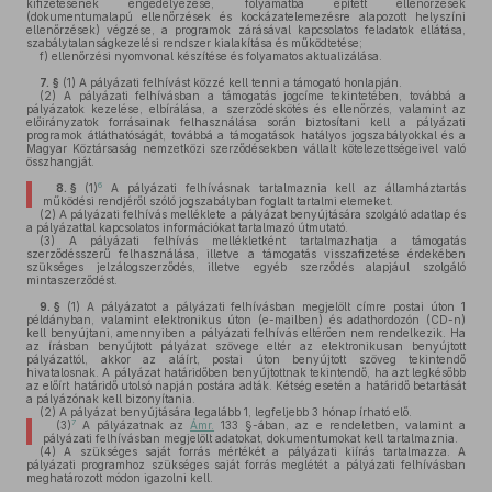
kifizetésének engedélyezése, folyamatba épített ellenőrzések
(dokumentumalapú ellenőrzések és kockázatelemezésre alapozott helyszíni
ellenőrzések) végzése, a programok zárásával kapcsolatos feladatok ellátása,
szabálytalanságkezelési rendszer kialakítása és működtetése;
f)
ellenőrzési nyomvonal készítése és folyamatos aktualizálása.
7. §
(1)
A pályázati felhívást közzé kell tenni a támogató honlapján.
(2)
A pályázati felhívásban a támogatás jogcíme tekintetében, továbbá a
pályázatok kezelése, elbírálása, a szerződéskötés és ellenőrzés, valamint az
előirányzatok forrásainak felhasználása során biztosítani kell a pályázati
programok átláthatóságát, továbbá a támogatások hatályos jogszabályokkal és a
Magyar Köztársaság nemzetközi szerződésekben vállalt kötelezettségeivel való
összhangját.
6
8. §
(1)
A pályázati felhívásnak tartalmaznia kell az államháztartás
működési rendjéről szóló jogszabályban foglalt tartalmi elemeket.
(2)
A pályázati felhívás melléklete a pályázat benyújtására szolgáló adatlap és
a pályázattal kapcsolatos információkat tartalmazó útmutató.
(3)
A pályázati felhívás mellékletként tartalmazhatja a támogatás
szerződésszerű felhasználása, illetve a támogatás visszafizetése érdekében
szükséges jelzálogszerződés, illetve egyéb szerződés alapjául szolgáló
mintaszerződést.
9. §
(1)
A pályázatot a pályázati felhívásban megjelölt címre postai úton 1
példányban, valamint elektronikus úton (e-mailben) és adathordozón (CD-n)
kell benyújtani, amennyiben a pályázati felhívás eltérően nem rendelkezik. Ha
az írásban benyújtott pályázat szövege eltér az elektronikusan benyújtott
pályázattól, akkor az aláírt, postai úton benyújtott szöveg tekintendő
hivatalosnak. A pályázat határidőben benyújtottnak tekintendő, ha azt legkésőbb
az előírt határidő utolsó napján postára adták. Kétség esetén a határidő betartását
a pályázónak kell bizonyítania.
(2)
A pályázat benyújtására legalább 1, legfeljebb 3 hónap írható elő.
7
(3)
A pályázatnak az
Ámr.
133 §-ában, az e rendeletben, valamint a
pályázati felhívásban megjelölt adatokat, dokumentumokat kell tartalmaznia.
(4)
A szükséges saját forrás mértékét a pályázati kiírás tartalmazza. A
pályázati programhoz szükséges saját forrás meglétét a pályázati felhívásban
meghatározott módon igazolni kell.