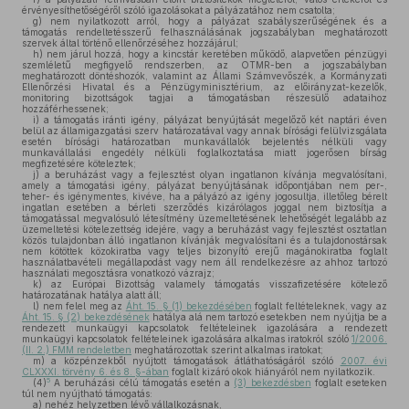
érvényesíthetőségéről szóló igazolásokat a pályázatához nem csatolta;
g)
nem nyilatkozott arról, hogy a pályázat szabályszerűségének és a
támogatás rendeltetésszerű felhasználásának jogszabályban meghatározott
szervek által történő ellenőrzéséhez hozzájárul;
h)
nem járul hozzá, hogy a kincstár keretében működő, alapvetően pénzügyi
szemléletű megfigyelő rendszerben, az OTMR-ben a jogszabályban
meghatározott döntéshozók, valamint az Állami Számvevőszék, a Kormányzati
Ellenőrzési Hivatal és a Pénzügyminisztérium, az előirányzat-kezelők,
monitoring bizottságok tagjai a támogatásban részesülő adataihoz
hozzáférhessenek;
i)
a támogatás iránti igény, pályázat benyújtását megelőző két naptári éven
belül az államigazgatási szerv határozatával vagy annak bírósági felülvizsgálata
esetén bírósági határozatban munkavállalók bejelentés nélküli vagy
munkavállalási engedély nélküli foglalkoztatása miatt jogerősen bírság
megfizetésére köteleztek;
j)
a beruházást vagy a fejlesztést olyan ingatlanon kívánja megvalósítani,
amely a támogatási igény, pályázat benyújtásának időpontjában nem per-,
teher- és igénymentes, kivéve, ha a pályázó az igény jogosultja, illetőleg bérelt
ingatlan esetében a bérleti szerződés kizárólagos joggal nem biztosítja a
támogatással megvalósuló létesítmény üzemeltetésének lehetőségét legalább az
üzemeltetési kötelezettség idejére, vagy a beruházást vagy fejlesztést osztatlan
közös tulajdonban álló ingatlanon kívánják megvalósítani és a tulajdonostársak
nem kötöttek közokiratba vagy teljes bizonyító erejű magánokiratba foglalt
használatbavételi megállapodást vagy nem áll rendelkezésre az ahhoz tartozó
használati megosztásra vonatkozó vázrajz;
k)
az Európai Bizottság valamely támogatás visszafizetésére kötelező
határozatának hatálya alatt áll;
l)
nem felel meg az
Áht. 15. § (1) bekezdésében
foglalt feltételeknek, vagy az
Áht. 15. § (2) bekezdésének
hatálya alá nem tartozó esetekben nem nyújtja be a
rendezett munkaügyi kapcsolatok feltételeinek igazolására a rendezett
munkaügyi kapcsolatok feltételeinek igazolására alkalmas iratokról szóló
1/2006.
(II. 2.) FMM rendeletben
meghatározottak szerint alkalmas iratokat;
m)
a közpénzekből nyújtott támogatások átláthatóságáról szóló
2007. évi
CLXXXI. törvény 6. és 8. §-ában
foglalt kizáró okok hiányáról nem nyilatkozik.
5
(4)
A beruházási célú támogatás esetén a
(3) bekezdésben
foglalt eseteken
túl nem nyújtható támogatás:
a)
nehéz helyzetben lévő vállalkozásnak,