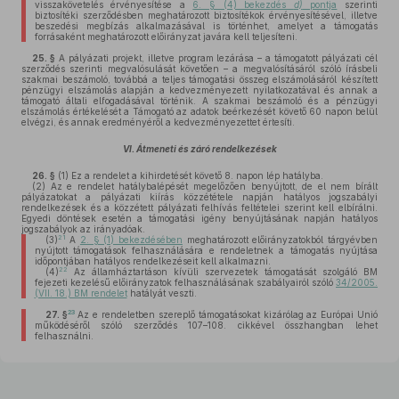
visszakövetelés érvényesítése a
6. § (4) bekezdés
d)
pontja
szerinti
biztosítéki szerződésben meghatározott biztosítékok érvényesítésével, illetve
beszedési megbízás alkalmazásával is történhet, amelyet a támogatás
forrásaként meghatározott előirányzat javára kell teljesíteni.
25. §
A pályázati projekt, illetve program lezárása – a támogatott pályázati cél
szerződés szerinti megvalósulását követően – a megvalósításáról szóló írásbeli
szakmai beszámoló, továbbá a teljes támogatási összeg elszámolásáról készített
pénzügyi elszámolás alapján a kedvezményezett nyilatkozatával és annak a
támogató általi elfogadásával történik. A szakmai beszámoló és a pénzügyi
elszámolás értékelését a Támogató az adatok beérkezését követő 60 napon belül
elvégzi, és annak eredményéről a kedvezményezettet értesíti.
VI. Átmeneti és záró rendelkezések
26. §
(1)
Ez a rendelet a kihirdetését követő 8. napon lép hatályba.
(2)
Az e rendelet hatálybalépését megelőzően benyújtott, de el nem bírált
pályázatokat a pályázati kiírás közzététele napján hatályos jogszabályi
rendelkezések és a közzétett pályázati felhívás feltételei szerint kell elbírálni.
Egyedi döntések esetén a támogatási igény benyújtásának napján hatályos
jogszabályok az irányadóak.
21
(3)
A
2. § (1) bekezdésében
meghatározott előirányzatokból tárgyévben
nyújtott támogatások felhasználására e rendeletnek a támogatás nyújtása
időpontjában hatályos rendelkezéseit kell alkalmazni.
22
(4)
Az államháztartáson kívüli szervezetek támogatását szolgáló BM
fejezeti kezelésű előirányzatok felhasználásának szabályairól szóló
34/2005.
(VII. 18.) BM rendelet
hatályát veszti.
23
27. §
Az e rendeletben szereplő támogatásokat kizárólag az Európai Unió
működéséről szóló szerződés 107–108. cikkével összhangban lehet
felhasználni.