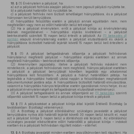
10. §
(1)
Érvénytelen a pályázat, ha:
a)
azt a pályázati felhívás alapján pályázni nem jogosult pályázó nyújtotta be,
b)
a pályázatot határidőn túl nyújtották be,
c)
a pályázati felhívás nem biztosít lehetőséget hiánypótlásra, és a pályázat
hiányosan került benyújtásra,
d)
hiánypótlási felszólítás esetén a pályázó annak egyáltalán nem, nem
megfelelően vagy nem az előírt határidőn belül tett eleget.
(2)
Ha a pályázat érvénytelen, erről a pályázat kiírója az érvénytelenség
okának megjelölésével – hiánypótlási eljárás kivételével – a pályázat
beérkezésétől számított 15 napon belül értesíti a pályázót. Az
(1) bekezdés
d)
pontján
alapuló érvénytelenség esetén a pályázat elutasításáról és okáról a
hiánypótlásra biztosított határidő lejártát követő 15 napon belül kell értesíteni a
pályázót.
11. §
(1)
A pályázat befogadásának időpontja a pályázati felhívásnak
hiánytalanul megfelelő pályázat – hiánypótlási eljárás esetében az annak
megfelelő hiánypótlás – beérkezésének időpontja.
(2)
Amennyiben jogszabály, illetve a pályázati felhívás másként nem
rendelkezik, a pályázati felhívásnak nem megfelelő, hiányos pályázat esetében
a pályázót a pályázat benyújtását követően legalább egy alkalommal
hiánypótlásra kell felszólítani. A pályázó a hiányt határidőben pótolja, ha
legkésőbb a hiánypótlási határidő utolsó napján a felszólításban meghatározott
dokumentumokat postára adja. A hiánypótlásra biztosított határidő elmulasztása,
valamint a hiánypótlás hiányos teljesítése esetén igazolásnak nincs helye, és az
a pályázat érvénytelenségét és befogadásának elutasítását eredményezi.
(3)
A pályázat befogadásáról és annak időpontjáról az
(1) bekezdés
szerinti
időponttól számított 15 napon belül a pályázat kiírója értesíti a pályázót.
12. §
(1)
A pályázatokat a pályázat kiírója által kijelölt Értékelő Bizottság (a
továbbiakban: Bizottság) véleményezi.
(2)
A Bizottság a pályázat elbírálásához szükséges javaslatát a pályázat
benyújtására nyitva álló határidő lejártát követő 30 napon belül készíti el, majd
azt a pályázat kiírója 5 napon belül a döntéshozó elé terjeszti. Az elbíráláshoz
szükséges javaslat elkészítésére előírt határidőtől a pályázat kiírója – indokolt
esetben és a pályázati felhívásban rögzített módon – eltérhet.
13. §
A Bizottság javaslatát minden esetben jegyzőkönyvben kell rögzíteni. Ha