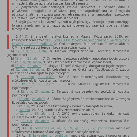
miniszter), illetve az általa írásban kijelölt személy;
2.
pályázatért kötelezettséget vállaló szervezet:
a pályázó által a
pályázatban megjelölt, a pályázati program végrehajtására, a támogatás
pályázó általi felhasználására és elszámolására a támogatási szerződés
aláírásával kötelezettséget vállaló szervezet.
3.
saját forrás:
a kedvezményezett saját pénzügyi önereje, olyan pénzügyi
forrása, amely nem tartalmazza az igénybeveendő vagy igénybe vett állami
támogatást.
3
2. §
(1)
E rendelet hatálya kiterjed a Magyar Köztársaság 2010. évi
költségvetéséről szóló
2009. évi CXXX. törvény (a továbbiakban: költségvetési
törvény) 1. számú melléklet
XI. Önkormányzati Minisztérium (a továbbiakban:
ÖM) fejezet alábbi fejezeti kezelésű előirányzataira:
a)
12. cím
,
20. alcím
, 6. Magyar Polgári Védelmi Szövetség támogatása
jogcímcsoport,
b)
12. cím
,
20. alcím
, 7. Önkéntes tűzoltóegyesületek támogatása jogcímcsoport,
c)
12. cím
,
20. alcím
, 9. Szakszervezetek támogatása jogcímcsoport,
d)
12. cím
,
20. alcím
, 12. Magyar Tűzoltó Szövetség támogatása jogcímcsoport,
e)
12. cím
,
20. alcím
, 13. Létesítményi és Önkéntes Tűzoltóságok Országos
Szövetségének támogatása jogcímcsoport,
f)
12. cím
,
20. alcím
, 82. A hét önkormányzati érdekszövetség
működésének támogatása jogcímcsoport,
g)
12. cím
,
20. alcím
, 95. Duna Művész Együttesek támogatása
jogcímcsoport,
h)
12. cím
,
21. alcím
, 2. Társadalmi szervezetek és segítők támogatása
jogcímcsoport,
i)
12. cím
,
21. alcím
, 3. Rádiós Segélyhívó és Infokommunikációs Országos
Egyesület jogcímcsoport,
j)
12. cím
, 22. Önkéntes tűzoltóságok normatív támogatása alcím,
k)
12. cím
, 23. Segítsünk az árvízkárosultakon alcím,
l)
12. cím
,
25. alcím
, 2. A 2010. évi országgyűlési és önkormányzati
választások lebonyolítása jogcímcsoport,
m)
12. cím
,
25. alcím
, 3. Időközi és kisebbségi választások lebonyolítása
jogcímcsoport.
(2)
Az
(1) bekezdés
a), d), e), f), g), h), i), k)
pontjaiban
megjelölt
előirányzatok felhasználása egyedi döntés alapján történik.
(3)
Az
(1) bekezdés
b)
pontjában
megjelölt előirányzat átcsoportosításra