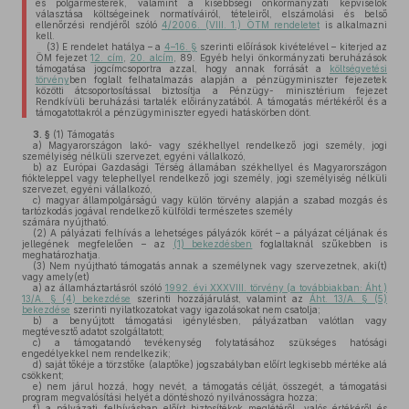
és polgármesterek, valamint a kisebbségi önkormányzati képviselők
választása költségeinek normatíváiról, tételeiről, elszámolási és belső
ellenőrzési rendjéről szóló
4/2006. (VIII. 1.) ÖTM rendeletet
is alkalmazni
kell.
(3)
E rendelet hatálya – a
4–16. §
szerinti előírások kivételével – kiterjed az
ÖM fejezet
12. cím
,
20. alcím
, 89. Egyéb helyi önkormányzati beruházások
támogatása jogcímcsoportra azzal, hogy annak forrását a
költségvetési
törvény
ben foglalt felhatalmazás alapján a pénzügyminiszter fejezetek
közötti átcsoportosítással biztosítja a Pénzügy- minisztérium fejezet
Rendkívüli beruházási tartalék előirányzatából. A támogatás mértékéről és a
támogatottakról a pénzügyminiszter egyedi hatáskörben dönt.
3. §
(1)
Támogatás
a)
Magyarországon lakó- vagy székhellyel rendelkező jogi személy, jogi
személyiség nélküli szervezet, egyéni vállalkozó,
b)
az Európai Gazdasági Térség államában székhellyel és Magyarországon
fiókteleppel vagy telephellyel rendelkező jogi személy, jogi személyiség nélküli
szervezet, egyéni vállalkozó,
c)
magyar állampolgárságú vagy külön törvény alapján a szabad mozgás és
tartózkodás jogával rendelkező külföldi természetes személy
számára nyújtható.
(2)
A pályázati felhívás a lehetséges pályázók körét – a pályázat céljának és
jellegének megfelelően – az
(1) bekezdésben
foglaltaknál szűkebben is
meghatározhatja.
(3)
Nem nyújtható támogatás annak a személynek vagy szervezetnek, aki(t)
vagy amely(et)
a)
az államháztartásról szóló
1992. évi XXXVIII. törvény (a továbbiakban: Áht.)
13/A. § (4) bekezdése
szerinti hozzájárulást, valamint az
Áht. 13/A. § (5)
bekezdése
szerinti nyilatkozatokat vagy igazolásokat nem csatolja;
b)
a benyújtott támogatási igénylésben, pályázatban valótlan vagy
megtévesztő adatot szolgáltatott;
c)
a támogatandó tevékenység folytatásához szükséges hatósági
engedélyekkel nem rendelkezik;
d)
saját tőkéje a törzstőke (alaptőke) jogszabályban előírt legkisebb mértéke alá
csökkent;
e)
nem járul hozzá, hogy nevét, a támogatás célját, összegét, a támogatási
program megvalósítási helyét a döntéshozó nyilvánosságra hozza;
f)
a pályázati felhívásban előírt biztosítékok meglétéről, valós értékéről és