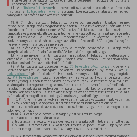
érdekében a pályázatához csatolni kell a beszedési megbízás benyújtására
vonatkozó felhatalmazó levelet.
(4)
A
költségvetési törvény
ben nevesített szervezetek esetében a támogatás
nyújtása a
költségvetési törvény
alapján, kötelezettségvállalással és egyedi
támogatási szerződés megkötésével történik.
18. §
(1)
Meghatározott feladathoz biztosított támogatás, továbbá termék
beszerzése, szolgáltatás megrendelése esetén – ha a tevékenység után általános
forgalmi adó (a továbbiakban: ÁFA) befizetési kötelezettség keletkezik – a
támogatás összegének, illetve az intézménynek átadott előirányzatnak fedezetet
kell biztosítania a feladat rendeltetésszerű elvégzése során a
kedvezményezettre áthárított vagy az általa fizetendő ÁFA teljes összegére
nézve, kivéve, ha a kedvezményezett
a)
az előzetesen felszámított vagy a termék beszerzése, a szolgáltatás
igénybevétele után általa fizetendő ÁFA levonására jogosult, vagy
b)
– amennyiben a támogatással megvalósult feladat rendeltetésszerű
elvégzése valamely áru vagy szolgáltatás további felhasználásával,
értékesítésével jár – az adóterhet áthárította.
(2)
A támogatási szerződésben – az
(1) bekezdés
a)–b)
pontjait
kivéve – a
kedvezményezett a támogatott feladattal kapcsolatban nyilatkozik az
(1)
bekezdésben
foglalt feltételekről. Ha a kedvezményezett kijelenti, hogy megfelel
az
(1) bekezdésben
foglalt feltételeknek, és vállalja, hogy a befizetett adó
méltányossági alapon történő visszaigénylésére irányuló kérelmet nem nyújt be,
a támogatás összegének meghatározásakor és a felhasználás elszámolásakor a
feladat megvalósítása érdekében kifizetett számlák bruttó összege, illetve –
fordított adózás esetén – a számlák összege és az adó fizetésére kötelezett által a
számlák után megállapított adó együttes összege vehető figyelembe.
15
(3)
Amennyiben a kedvezményezett a jogállás változása miatt vagy más
okból kifolyólag a támogatási szerződésben adott nyilatkozata ellenére
a)
a fizetendő adóból az előzetesen felszámított vagy az általa megállapított
adót levonta, vagy
b)
az ÁFA összegére nézve visszaigénylést nyújtott be, vagy
c)
az adóterhet másra áthárította,
a levonásba helyezett, visszaigényelt és visszakapott, illetve áthárított és az
ÖM által is támogatott ÁFA összegét köteles a jogosulatlanul igénybe vett
állami támogatásokra vonatkozó szabályok szerint visszatéríteni.
19. §
A támogatásra vonatkozó döntés előkészítésében vagy meghozatalában