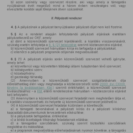
b)
azon személy vagy szervezet részére, aki vagy amely a támogatás
nyújtásának évét megelőző mind a három évben veszteséges volt, vagy
elvesztette korábbi saját tőkéjének ötven százalékát.
II. Pályázati rendszer
4. §
A pályázónak a pályázat benyújtásakor pályázati díjat nem kell fizetnie.
5. §
Az e rendelet alapján lefolytatandó pályázati eljárások esetében
pályázatkezelő az OKF, amely
a)
dönt a közreműködő szervezet kijelöléséről, a kijelölés visszavonásáról,
szükség esetén lefolytatja a
6. § (2) bekezdése
szerinti közbeszerzési eljárást,
b)
közreműködő szervezet hiányában kiírja és befogadja a pályázatokat,
c)
ellenőrzi a pályázati programok céljainak megvalósulását.
6. §
(1)
A pályázati eljárás során közreműködő szervezet vehető igénybe,
amely lehet
a)
közvetlenül vagy közvetetten többségi állami tulajdonban lévő szervezet;
b)
költségvetési szerv;
c)
közalapítvány;
d)
gazdasági társaság.
(2)
Amennyiben a közreműködő szervezet szolgáltatásának díja
előreláthatólag eléri vagy meghaladja a közbeszerzésről szóló
2003. évi CXXIX.
törvény (a továbbiakban: Kbt.)
szerinti értékhatárt, a közreműködő szervezet
kiválasztásához – a
Kbt.
eltérő rendelkezése hiányában – közbeszerzési eljárást
kell lefolytatni.
(3)
Amennyiben a közreműködő szervezet feladatát nem megfelelően látja el,
a kijelölés visszavonható, és helyette új közreműködő szervezet jelölhető ki.
(4)
A közreműködő szervezet feladatai különösen a következők:
a)
a támogató bevonásával a pályázati kiírás és a pályázati kiíráshoz
kapcsolódó dokumentumok tervezetének elkészítése;
b)
a pályázatok befogadása, értékelése;
c)
a bíráló bizottságok titkársági feladatainak ellátása;
d)
a támogatási szerződések, szükség szerint biztosítéki szerződések
megkötése és módosítása;
e)
a programok megvalósítása előrehaladásának nyomon követése, a támogatás