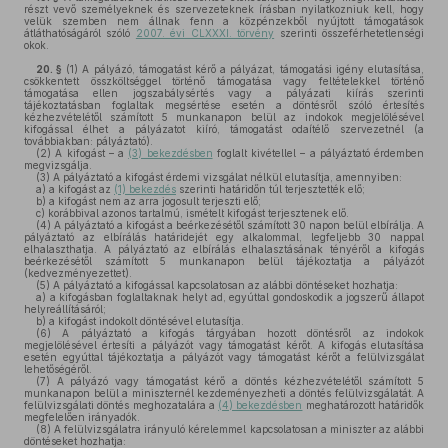
részt vevő személyeknek és szervezeteknek írásban nyilatkozniuk kell, hogy
velük szemben nem állnak fenn a közpénzekből nyújtott támogatások
átláthatóságáról szóló
2007. évi CLXXXI. törvény
szerinti összeférhetetlenségi
okok.
20. §
(1)
A pályázó, támogatást kérő a pályázat, támogatási igény elutasítása,
csökkentett összköltséggel történő támogatása vagy feltételekkel történő
támogatása ellen jogszabálysértés vagy a pályázati kiírás szerinti
tájékoztatásban foglaltak megsértése esetén a döntésről szóló értesítés
kézhezvételétől számított 5 munkanapon belül az indokok megjelölésével
kifogással élhet a pályázatot kiíró, támogatást odaítélő szervezetnél (a
továbbiakban: pályáztató).
(2)
A kifogást – a
(3) bekezdésben
foglalt kivétellel – a pályáztató érdemben
megvizsgálja.
(3)
A pályáztató a kifogást érdemi vizsgálat nélkül elutasítja, amennyiben:
a)
a kifogást az
(1) bekezdés
szerinti határidőn túl terjesztették elő;
b)
a kifogást nem az arra jogosult terjeszti elő;
c)
korábbival azonos tartalmú, ismételt kifogást terjesztenek elő.
(4)
A pályáztató a kifogást a beérkezésétől számított 30 napon belül elbírálja. A
pályáztató az elbírálás határidejét egy alkalommal, legfeljebb 30 nappal
elhalaszthatja. A pályáztató az elbírálás elhalasztásának tényéről a kifogás
beérkezésétől számított 5 munkanapon belül tájékoztatja a pályázót
(kedvezményezettet).
(5)
A pályáztató a kifogással kapcsolatosan az alábbi döntéseket hozhatja:
a)
a kifogásban foglaltaknak helyt ad, egyúttal gondoskodik a jogszerű állapot
helyreállításáról;
b)
a kifogást indokolt döntésével elutasítja.
(6)
A pályáztató a kifogás tárgyában hozott döntésről az indokok
megjelölésével értesíti a pályázót vagy támogatást kérőt. A kifogás elutasítása
esetén egyúttal tájékoztatja a pályázót vagy támogatást kérőt a felülvizsgálat
lehetőségéről.
(7)
A pályázó vagy támogatást kérő a döntés kézhezvételétől számított 5
munkanapon belül a miniszternél kezdeményezheti a döntés felülvizsgálatát. A
felülvizsgálati döntés meghozatalára a
(4) bekezdésben
meghatározott határidők
megfelelően irányadók.
(8)
A felülvizsgálatra irányuló kérelemmel kapcsolatosan a miniszter az alábbi
döntéseket hozhatja: