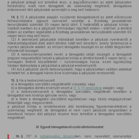
a pályázat jellege ezt lehetővé teszi, a jegyzőkönyvben az adott pályázaton
forráshiány miatt nem támogatott, de szakmailag megfelelő, támogatásra
érdemesnek ítélt pályázatok sorrendjét is meg kell határozni.
14. §
(1)
A pályázatok alapján nyújtandó támogatásokról az adott előirányzat
felhasználására jogosult szervezet vezetője a Bizottság javaslatának
benyújtásától számított 30 napon belül dönt. E határidőtől a pályázat kiírója –
indokolt esetben és a pályázati felhívásban rögzített módon – eltérhet, a döntést
ebben az esetben legkésőbb a Bizottság javaslatának benyújtásától számított 60
napon belül meg kell hozni.
(2)
A beérkezett pályázatok elbírálását követően a pályázat nyerteseiről a
kötelezettségvállaló által aláírt döntési listát kell készíteni, amely tartalmazza a
nyertes pályázók adatait, az elnyert támogatás összegét és az ebből tárgyévben
kifizetendő összeget.
(3)
A kedvezményezettek nevét, a támogatás célját, összegét, a támogatott
program megvalósítási helyét a pályázat kiírója a döntést követő 3 napon belül – a
honlapján történő közzététellel – nyilvánosságra hozza, ezzel egyidejűleg
írásban tájékoztatja a pályázókat a pályázat eredményéről.
(4)
Azt a pályázót, akiről bebizonyosodik, hogy a pályázatban valótlan adatokat
tüntetett fel, a támogató három évre kizárhatja a pályázati rendszerből.
15. §
Ha a kedvezményezett
a)
a támogatási szerződés megkötésétől visszalép, vagy
b)
a támogatási döntés érvényét veszti a
17. § (1) bekezdése
alapján, vagy
c)
a kedvezményezett a támogatási szerződés megkötését követően a
támogatást nem kívánja igénybe venni, vagy
d)
a felek a támogatási szerződést egyoldalúan vagy közös megegyezéssel
felbontják vagy megszüntetik,
a pályázat kiírója a rendelkezésre álló keretösszeg figyelembevételével a
szakmailag megfelelő, de támogatást el nem nyert pályázók rangsorában a
következő helyen álló pályázó részére teszi lehetővé a támogatási szerződés
megkötését.
III. Egyedi támogatásról szóló döntéshozatal
8
16. §
(1)
A
költségvetési törvény
ben nem nevesített szervezetek