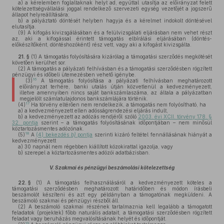
a)
a kérelemben foglaltaknak helyt ad, egyúttal utasítja az előirányzat felett
kötelezettségvállalási joggal rendelkező szervezeti egység vezetőjét a jogszerű
állapot helyreállítására;
b)
a pályáztató döntését helyben hagyja és a kérelmet indokolt döntésével
elutasítja.
(9)
A kifogás kivizsgálásában és a felülvizsgálati eljárásban nem vehet részt
az, aki a kifogással érintett támogatás elbírálási eljárásában (döntés-
előkészítőként, döntéshozóként) rész vett, vagy aki a kifogást kivizsgálta.
21. §
(1)
A támogatás folyósítására kizárólag a támogatási szerződés megkötését
követően kerülhet sor.
(2)
A támogatás a pályázati felhívásban és a támogatási szerződésben rögzített
pénzügyi és időbeli ütemezésben vehető igénybe.
16
(3)
A támogatás folyósítása a pályázati felhívásban meghatározott
előirányzat terhére, banki utalás útján közvetlenül a kedvezményezett,
illetve amennyiben nincs saját bankszámlaszáma, az általa a pályázatban
megjelölt számlatulajdonos bankszámlájára történik.
17
(4)
Ha törvény eltérően nem rendelkezik, a támogatás nem folyósítható, ha
a)
a kedvezményezett ellen adósságrendezési eljárás indult,
b)
a kedvezményezett az adózás rendjéről szóló
2003. évi XCII. törvény 178. §
32. pontja
szerint – a támogatás folyósításának időpontjában – nem minősül
köztartozásmentes adózónak.
18
(5)
A
(4) bekezdés
b)
pontja
szerinti kizáró feltétel fennállásának hiányát a
kedvezményezett
a)
30 napnál nem régebben kiállított közokirattal igazolja, vagy
b)
szerepel a köztartozásmentes adózói adatbázisban.
V. Szakmai és pénzügyi beszámolási kötelezettség
22. §
(1)
A támogatás felhasználásáról a kedvezményezett köteles a
támogatási szerződésben meghatározott határidőben és módon írásbeli
beszámolót készíteni és azt egy példányban a támogatónak megküldeni. A
beszámoló szakmai és pénzügyi részből áll.
(2)
A beszámoló szakmai részének tartalmaznia kell legalább a támogatott
feladatok (projektek) főbb naturális adatait, a támogatási szerződésben rögzített
feladat vagy beruházás megvalósításának helyét és időpontját.
19