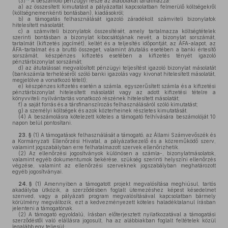
(3)
A beszámoló pénzügyi része az alábbiakat tartalmazza:
a)
az összesített kimutatást a pályázattal kapcsolatban felmerülő költségekről
(költségnemenkénti bontásban), kiadásokról;
b)
a támogatás felhasználását igazoló záradékolt számviteli bizonylatok
hitelesített másolatát;
c)
a számviteli bizonylatok összesítését, amely tartalmazza költségtételek
szerinti bontásban a bizonylat kibocsátójának nevét, a bizonylat sorszámát,
tartalmát (kifizetés jogcímét), keltét és a teljesítés időpontját, az ÁFA-alapot, az
ÁFA-tartalmat és a bruttó összeget, valamint átutalás esetében a banki értesítő
sorszámát, készpénzes kifizetés esetében a kifizetés tényét igazoló
pénztárbizonylat sorszámát;
d)
az átutalással megvalósított pénzügyi teljesítést igazoló bizonylat másolatát
(bankszámla terheléséről szóló banki igazolás vagy kivonat hitelesített másolatát,
megjelölve a vonatkozó tételt);
e)
készpénzes kifizetés esetén a számla, egyszerűsített számla és a kifizetési
pénztárbizonylat hitelesített másolatát vagy az adott kifizetési tételre a
könyvviteli nyilvántartás vonatkozó részének hitelesített másolatát;
f)
a saját forrás és a társfinanszírozás felhasználásáról szóló kimutatást;
g)
a személyi költségek és azok közterheinek részletes kimutatását.
(4)
A beszámolásra kötelezett köteles a támogató felhívására beszámolóját 10
napon belül pontosítani.
23. §
(1)
A támogatások felhasználását a támogató, az Állami Számvevőszék és
a Kormányzati Ellenőrzési Hivatal, a pályázatkezelő és a közreműködő szerv,
valamint jogszabályban erre felhatalmazott szervek ellenőrizhetik.
(2)
Az ellenőrzési jogosítványok különösen a számla-, bizonylatmásolatok,
valamint egyéb dokumentumok bekérése, szükség szerinti helyszíni ellenőrzés
végzése, valamint az ellenőrzési szerveknek jogszabályban meghatározott
egyéb jogosítványai.
24. §
(1)
Amennyiben a támogatott projekt megvalósítása meghiúsul, tartós
akadályba ütközik, a szerződésben foglalt ütemezéshez képest késedelmet
szenved, vagy a pályázati program megvalósításával kapcsolatban bármely
körülmény megváltozik, ezt a kedvezményezett köteles haladéktalanul írásban
jelenteni a támogatónak.
(2)
A támogató egyoldalú, írásban előterjesztett nyilatkozatával a támogatási
szerződéstől való elállásra jogosult, ha az alábbiakban foglalt feltételek közül
legalább egy teljesül: