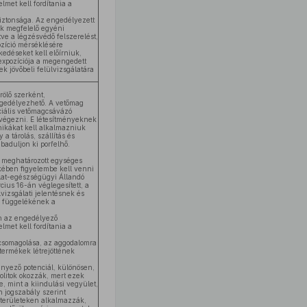
lmet kell fordítania a
biztonsága. Az engedélyezett
ek megfelelő egyéni
tve a légzésvédő felszerelést,
ozíció mérséklésére
edéseket kell előírniuk,
expozíciója a megengedett
k jövőbeli felülvizsgálatára
rölő szerként,
gedélyezhető. A vetőmag
ciális vetőmagcsávázó
végezni. E létesítményeknek
nikákat kell alkalmazniuk
 a tárolás, szállítás és
baduljon ki porfelhő.
meghatározott egységes
ében figyelembe kell venni
llat-egészségügyi Állandó
cius 16-án véglegesített, a
lvizsgálati jelentésnek és
. függelékének a
n az engedélyező
lmet kell fordítania a
 csomagolása, az aggodalomra
 termékek létrejöttének
ennyező potenciál, különösen,
litok okozzák, mert ezek
 mint a kiindulási vegyület,
 jogszabály szerint
 területeken alkalmazzák,