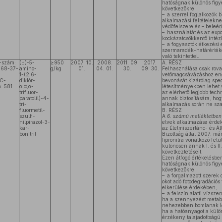
hatóságnak különös figye
következőkre:
– a szerrel foglalkozók 
alkalmazási feltételekn
védőfelszerelés – beleér
– használatát és az exp
kockázatcsökkentő intézk
– a fogyasztók étkezési 
szermaradék-határértéke
való tekintettel.
-szám:
(±)-5-
≥950
2007. 10.
2008.
2011. 09.
2017.
A. RÉSZ
068-37-
amino-
g/kg
01.
04. 01.
30.
09. 30.
Felhasználása csak rova
1-(2,6-
vetőmagcsávázáshoz en
C-
diklór-
bevonását kizárólag spe
: 581
α,α,α-
létesítményekben lehet 
trifluor-
az elérhető legjobb tech
paratolil)-4-
annak biztosítására, hogy
tri-
alkalmazás során ne sza
fluormetil-
B. RÉSZ
szulfi-
A
6. számú mellékletben
nilpirazol-3-
elvek alkalmazása érdek
kar-
az Élelmiszerlánc- és Á
bonitril
Bizottság által 2007. már
fipronilra vonatkozó felü
különösen annak I. és II
következtetéseit.
Ezen átfogó értékelésbe
hatóságnak különös figye
következőkre:
– a forgalmazott szerek
okot adó fotodegradációs
elkerülése érdekében,
– a felszín alatti vízsz
ha a szennyezést metabo
nehezebben bomlanak le,
ha a hatóanyagot a külön
érzékeny talajadottságú