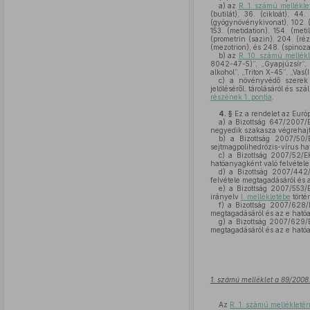
a)
az
R. 1. számú mellékle
(butilát), 36. (cikloát), 44
(gyógynövénykivonat), 102. (h
153. (metidation), 154. (meti
(prometrin (sazin), 204. (rézo
(mezotrion), és 248. (spinoza
b)
az
R. 10. számú mellékl
8042-47-5)”, „Gyapjúzsír”, „K
alkohol”, „Triton X-45”, „Vas
c)
a növényvédő szerek f
jelöléséről, tárolásáról és szál
részének 1. pontja
.
4. §
Ez a rendelet az Európ
a)
a Bizottság 647/2007/E
negyedik szakasza végrehajtá
b)
a Bizottság 2007/50/E
sejtmagpolihedrózis-vírus hat
c)
a Bizottság 2007/52/EK 
hatóanyagként való felvétele 
d)
a Bizottság 2007/442/
felvétele megtagadásáról és
e)
a Bizottság 2007/553/E
irányelv
I. mellékletébe
törté
f)
a Bizottság 2007/628/E
megtagadásáról és az e ható
g)
a Bizottság 2007/629/E
megtagadásáról és az e ható
1. számú melléklet a 89/2008.
Az
R. 1. számú mellékleté