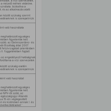
mlősök, a vízi szervezetek,
és a mézelő méhek védelme,
ználata, biztosítva a
t, és az alkalmazás alatti
ei között szükség szerint
kedéseknek is szerepelniük
ént való használata
meghatározott egységes
ekében figyelembe kell
szóló, az Élelmiszerlánc- és
dó Bizottság által 2007.
t felülvizsgálati jelentésben
 II. függelékében foglalt
án az engedélyező hatóságnak
fordítania a vízi szervezetek
 között szükség esetén
kedéseknek is szerepelniük
rként való használat
meghatározott egységes
ekében figyelembe kell
gua
NPV-ről szóló, az
- egészségügyi Állandó
jus 15-én véglegesített
ben és különösen annak I. és
következtetéseket.”