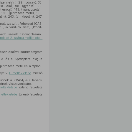
cipermetrin), 29. (bórsav), 33.
metszulam), 98. (gyanta), 99.
(lenolaj), 143. (mandulaolaj),
 183. (pirimifosz-metil), 190.
alin), 243. (vinklozolin), 247.
rált szesz”, „Fehérolaj (CAS:
 „Polivinil-polimer”, „Propil-
édő szerek csomagolásáról,
ndelet 2. számú melléklete I.
sében említett munkaprogram
mid és a Spodoptera exigua
rimifosz-metil és a fipronil
ányelv
I. mellékletébe
történő
pinnek a 91/414/EGK tanácsi
yének visszavonásáról,
mellékletébe
történő felvétele
 mellékletébe
történő felvétele