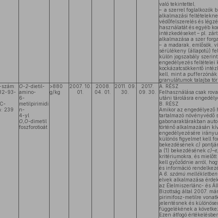
való tekintettel,
– a szerrel foglalkozók 
alkalmazási feltételekn
védőfelszerelés és légzé
használatát és egyéb ko
intézkedéseket – pl. zárt
alkalmazása a szer forga
– a madarak, emlősök, ví
sérülékeny (állapotú) fel
külön jogszabály szerin
engedélyezés feltételei 
kockázatcsökkentő intéz
kell, mint a pufferzónák 
granulátumok talajba tör
-szám:
O
-
2
-dietil-
>880
2007. 10.
2008.
2011. 09.
2017.
A. RÉSZ
32-93-
amino-
g/kg
01.
04. 01.
30.
09. 30.
Felhasználása csak rovar
6-
utáni tárolásra engedély
C-
metilpirimidi
B. RÉSZ
: 239
n-
Amikor az engedélyező h
4-yl
tartalmazó növényvédő 
O,O
-dimetil
gabonaraktárakban auto
foszforotioát
történő alkalmazásán kí
engedélyezésére irányuló
különös figyelmet kell for
bekezdésének
c)
pontjár
a (1) bekezdésének
c)–
kritériumokra, és mielőtt
kell győződnie arról, ho
és információ rendelkezé
A
6. számú mellékletbe
elvek alkalmazása érdek
az Élelmiszerlánc- és Á
Bizottság által 2007. már
pirimifosz-metilre vonatk
jelentésnek és különösen
függelékének a következ
Ezen átfogó értékelésbe