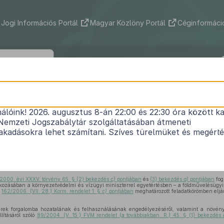
Jogi Információs Portál
Magyar Közlöny Portál
Céginformáció
89/2008. (VII. 18.) FVM rendelet
nálóink! 2026. augusztus 8-án 22:00 és 22:30 óra között ka
yvédő szerek forgalomba hozatalának és felhaszn
Nemzeti Jogszabálytár szolgáltatásában átmeneti
ről, valamint a növényvédő szerek csomagolásáról
kadásokra lehet számítani. Szíves türelmüket és megért
 szállításáról szóló
89/2004. (V. 15.) FVM rendelet
Közlönyállapot 2008. 07. 26.
2000. évi XXXV. törvény 65. § (2) bekezdés
c)
pontjában
és
(3) bekezdés
a)
pontjában
fog
ozásában a környezetvédelmi és vízügyi miniszterrel egyetértésben – a földművelésügyi é
ó
162/2006. (VII. 28.) Korm. rendelet 1. §
c)
pontjában
meghatározott feladatkörömben eljá
ek forgalomba hozatalának és felhasználásának engedélyezéséről, valamint a növény
llításáról szóló
89/2004. (V. 15.) FVM rendelet (a továbbiakban: R.) 45. § (1) bekezdés