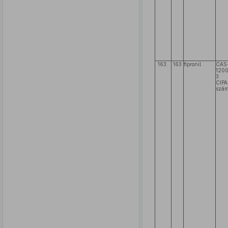
163.
163
fipronil
CAS
120
3
CIPA
szám