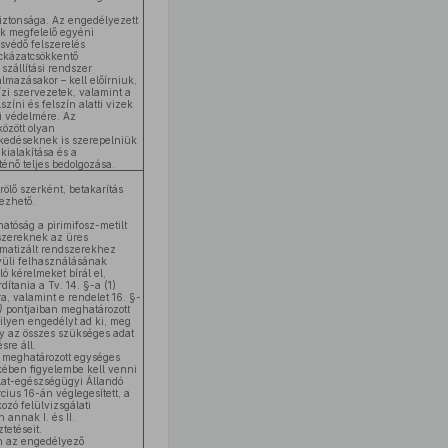
biztonsága. Az engedélyezett
ek megfelelő egyéni
svédő felszerelés
ckázatcsökkentő
 szállítási rendszer
lmazásakor – kell előírniuk,
zi szervezetek, valamint a
színi és felszín alatti vizek
ti védelmére. Az
között olyan
kedéseknek is szerepelniük
kialakítása és a
ténő teljes bedolgozása.
ölő szerként, betakarítás
ezhető.
atóság a pirimifosz-metilt
szereknek az üres
matizált rendszerekhez
vüli felhasználásának
 kérelmeket bírál el,
dítania a Tv. 14. §-a (1)
a, valamint e rendelet 16. §-
e)
pontjaiban meghatározott
 ilyen engedélyt ad ki, meg
gy az összes szükséges adat
sre áll.
n
meghatározott egységes
ében figyelembe kell venni
llat-egészségügyi Állandó
cius 16-án véglegesített, a
ozó felülvizsgálati
 annak I. és II.
tetéseit.
n az engedélyező