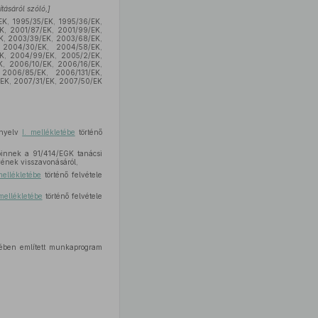
tásáról szóló,]
EK, 1995/35/EK, 1995/36/EK,
K, 2001/87/EK, 2001/99/EK,
K, 2003/39/EK, 2003/68/EK,
 2004/30/EK, 2004/58/EK,
EK, 2004/99/EK, 2005/2/EK,
K, 2006/10/EK, 2006/16/EK,
2006/85/EK, 2006/131/EK,
/EK, 2007/31/EK, 2007/50/EK
ányelv
I. mellékletébe
történő
pinnek a 91/414/EGK tanácsi
yének visszavonásáról,
mellékletébe
történő felvétele
 mellékletébe
történő felvétele
sében említett munkaprogram