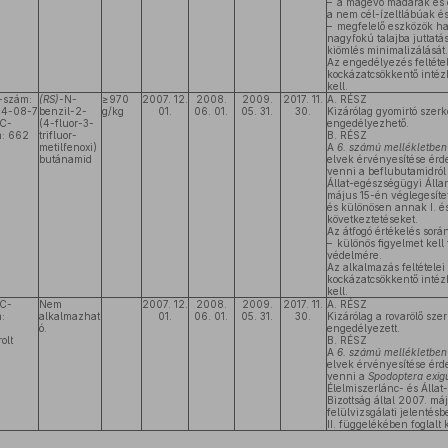
– a magevő madarak és e
a nem cél-ízeltlábúak 
– megfelelő eszközök has
nagyfokú talajba juttatás
kiömlés minimalizálását.
Az engedélyezés feltétel
kockázatcsökkentő intéz
kell.
-szám:
(RS)-
N-
≥970
2007. 12.
2008.
2009.
2017. 11.
A. RÉSZ
14-08-7
benzil-2-
g/kg
01.
06. 01.
05. 31.
30.
Kizárólag gyomirtó szerk
C-
(4-fluor-3-
engedélyezhető.
: 662
trifluor-
B. RÉSZ
metilfenoxi)
A
6. számú mellékletben
butánamid
elvek érvényesítése érd
venni a beflubutamidról 
Állat-egészségügyi Állan
május 15-én véglegesítet
és különösen annak I. és
következtetéseket.
Az átfogó értékelés sor
– különös figyelmet kell 
védelmére.
Az alkalmazás feltételei
kockázatcsökkentő intéz
kell.
C-
Nem
2007. 12.
2008.
2009.
2017. 11.
A. RÉSZ
:
alkalmazhat
01.
06. 01.
05. 31.
30.
Kizárólag a rovarölő sze
ó.
engedélyezett.
olt
B. RÉSZ
A
6. számú mellékletben
elvek érvényesítése érd
venni a
Spodoptera exi
Élelmiszerlánc- és Állat
Bizottság által 2007. má
felülvizsgálati jelentés
II. függelékében foglalt 