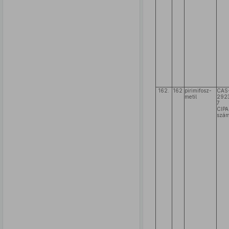
162.
162
pirimifosz-
CAS
metil
292
7
CIPA
szám