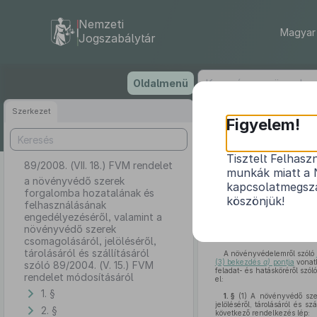
Nemzeti
Magyar 
Jogszabálytár
Ugrás
Oldalmenü
a
tartalomra
Szerkezet
Figyelem!
Tisztelt Felhasz
89/2008. (VII. 18.) FVM rendelet
a növén
munkák miatt a 
engedélyezésé
a növényvédő szerek
kapcsolatmegsza
forgalomba hozatalának és
tárolásáról és
köszönjük!
felhasználásának
engedélyezéséről, valamint a
növényvédő szerek
csomagolásáról, jelöléséről,
tárolásáról és szállításáról
A növényvédelemről szóló
(3) bekezdés
a)
pontja
vonatk
szóló 89/2004. (V. 15.) FVM
feladat- és hatásköréről szól
rendelet módosításáról
el:
1. §
1. §
(1)
A növényvédő szer
jelöléséről, tárolásáról és szá
2. §
következő rendelkezés lép: