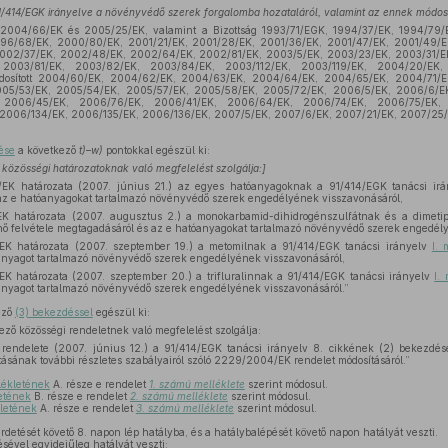
i 91/414/EGK irányelve a növényvédő szerek forgalomba hozataláról, valamint az ennek módosí
 2004/66/EK és 2005/25/EK, valamint a Bizottság 1993/71/EGK, 1994/37/EK, 1994/79/
996/68/EK, 2000/80/EK, 2001/21/EK, 2001/28/EK, 2001/36/EK, 2001/47/EK, 2001/49/E
2002/37/EK, 2002/48/EK, 2002/64/EK, 2002/81/EK, 2003/5/EK, 2003/23/EK, 2003/31/E
 2003/81/EK, 2003/82/EK, 2003/84/EK, 2003/112/EK, 2003/119/EK, 2004/20/EK,
dosított 2004/60/EK, 2004/62/EK, 2004/63/EK, 2004/64/EK, 2004/65/EK, 2004/71/
05/53/EK, 2005/54/EK, 2005/57/EK, 2005/58/EK, 2005/72/EK, 2006/5/EK, 2006/6/E
 2006/45/EK, 2006/76/EK, 2006/41/EK, 2006/64/EK, 2006/74/EK, 2006/75/EK, 
2006/134/EK, 2006/135/EK, 2006/136/EK, 2007/5/EK, 2007/6/EK, 2007/21/EK, 2007/25
ése
a következő
t)–w)
pontokkal egészül ki:
 közösségi határozatoknak való megfelelést szolgálja:]
EK határozata (2007. június 21.) az egyes hatóanyagoknak a 91/414/EGK tanácsi ir
 az e hatóanyagokat tartalmazó növényvédő szerek engedélyének visszavonásáról,
K határozata (2007. augusztus 2.) a monokarbamid-dihidrogénszulfátnak és a dimeti
nő felvétele megtagadásáról és az e hatóanyagokat tartalmazó növényvédő szerek engedél
K határozata (2007. szeptember 19.) a metomilnak a 91/414/EGK tanácsi irányelv
I. 
anyagot tartalmazó növényvédő szerek engedélyének visszavonásáról,
K határozata (2007. szeptember 20.) a trifluralinnak a 91/414/EGK tanácsi irányelv
I.
anyagot tartalmazó növényvédő szerek engedélyének visszavonásáról.”
ező
(3) bekezdéssel
egészül ki:
kező közösségi rendeletnek való megfelelést szolgálja:
rendelete (2007. június 12.) a 91/414/EGK tanácsi irányelv 8. cikkének (2) bekezdé
sának további részletes szabályairól szóló 2229/2004/EK rendelet módosításáról.”
lékletének
A. része e rendelet
1. számú melléklete
szerint módosul.
etének
B. része e rendelet
2. számú melléklete
szerint módosul.
kletének
A. része e rendelet
3. számú melléklete
szerint módosul.
irdetését követő 8. napon lép hatályba, és a hatálybalépését követő napon hatályát veszti.
sével egyidejűleg hatályát veszti: