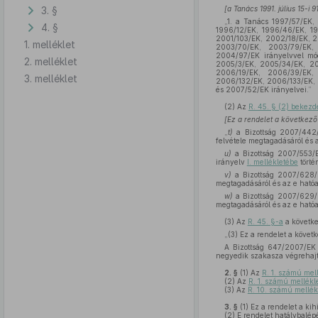
3. §
[a Tanács 1991. július 15-
„1. a Tanács 1997/57/EK,
4. §
1996/12/EK, 1996/46/EK, 1
2001/103/EK, 2002/18/EK, 
1. melléklet
2003/70/EK, 2003/79/EK,
2004/97/EK irányelvvel mó
2. melléklet
2005/3/EK, 2005/34/EK, 20
2006/19/EK, 2006/39/EK,
3. melléklet
2006/132/EK, 2006/133/EK, 
és 2007/52/EK irányelvei.”
(2)
Az
R. 45. § (2) bekezd
[Ez a rendelet a következő
„
t)
a Bizottság 2007/442/
felvétele megtagadásáról és
u)
a Bizottság 2007/553/E
irányelv
I. mellékletébe
törté
v)
a Bizottság 2007/628/E
megtagadásáról és az e ható
w)
a Bizottság 2007/629/E
megtagadásáról és az e ható
(3)
Az
R. 45. §-a
a követk
„(3) Ez a rendelet a követ
A Bizottság 647/2007/EK 
negyedik szakasza végrehajtá
2. §
(1)
Az
R. 1. számú mel
(2)
Az
R. 1. számú mellékl
(3)
Az
R. 10. számú mellé
3. §
(1)
Ez a rendelet a kih
(2)
E rendelet hatálybalépé