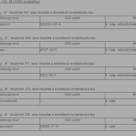
 (VII. 18.) FVM rendelethez
te
„B.” részének 86. sora helyébe a következő rendelkezés lép:
tóanyag neve
CAS-szám
M
idazin)
162320-67-4
4. lista, nélkülözhe
te
„B.” részének 168. sora helyébe a következő rendelkezés lép:
tóanyag neve
CAS-szám
M
nsav
4727-29-1
4. lista, nélkülözhe
te
„B.” részének 177. sora helyébe a következő rendelkezés lép:
tóanyag neve
CAS-szám
M
8012-95-1
4. lista, nélkülözhe
te
„B.” részének 213. sora helyébe a következő rendelkezés lép:
tóanyag neve
CAS-szám
M
íciumdioxid)
–
4. lista”
te
„B.” részének 215. sora helyébe a következő rendelkezés lép:
tóanyag neve
CAS-szám
M
rmezulon)
99105-77-8
3. lista”