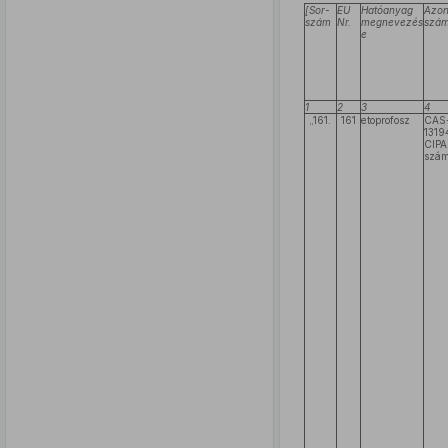
[Sor-
EU
Hatóanyag
Azon
szám
Nr.
megnevezés
szá
e
1
2
3
4
„161.
161
etoprofosz
CAS
1319
CIPA
szám