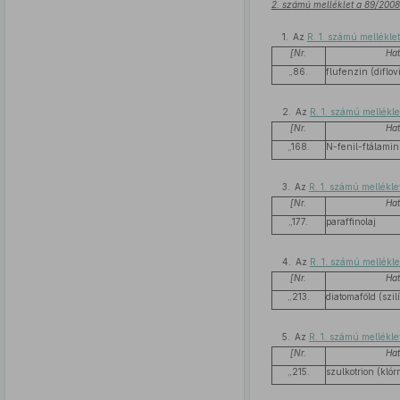
2. számú melléklet a 89/2008.
1. Az
R. 1. számú mellékle
[Nr.
Ha
„86.
flufenzin (diflov
2. Az
R. 1. számú mellékle
[Nr.
Ha
„168.
N-fenil-ftálami
3. Az
R. 1. számú mellékle
[Nr.
Ha
„177.
paraffinolaj
4. Az
R. 1. számú mellékle
[Nr.
Ha
„213.
diatomaföld (szil
5. Az
R. 1. számú mellékle
[Nr.
Ha
„215.
szulkotrion (kló