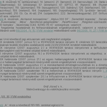
te
B. részének 10. (alifászsírsav), 14. (atrazin), 21. (benomil), 23. (benszultap), 24. (beta-
. (daphneolaj), 53. (diklórprop), 57. (dimetipin), 67. (EPTC), 81. (fipronil), 88. (flu
exazinon), 110. (jázmonsav), 119. (kasugamicin), 120. (kátrány), 126. (klórfacinon), 139. 
lazinfosz), 159. (metomil), 164. (naptalam), 165. (napraforgóolaj), 175. (p-diklór- benzol),
xikinolát), 210. (Si, Ca, Al-só), 214. (szójalecitin), 222. (természetesgyanta), 237. (triflur
d) sora, valamint
ete
A. részének „Akrilamid monopolimer”, „Atplus 300 DF”, „Demetilált repceolaj”, „Denatu
ukoricaolaj”, „Mész”, „Nonilfenol-poliglikoléter”, „Paraffinviasz”, „Poliglikol-származék”,
(III)-komplex”, „Vazelinolaj (CAS: 92145-74-4)” szövegrésze, valamint
orgalomba hozatalának és felhasználásának engedélyezéséről, valamint a növényv
lításáról szóló
89/2004. (V. 15.) FVM rendelet
módosításáról szóló
96/2005. (X. 27.) FVM re
ai Unió következő jogi aktusainak való megfelelést szolgálja:
K rendelete (2007. június 12.) a 91/414/EGK tanácsi irányelv 8. cikkének (2) bekezdé
sának további részletes szabályairól szóló 2229/2004/EK rendelet módosításáról,
K irányelve (2007. augusztus 2.) a 91/414/EGK tanácsi irányelvnek a beflubuta
óanyagként való felvétele céljából történő módosításáról,
irányelve (2007. augusztus 16.) a 91/414/EGK tanácsi irányelvnek az etoprofosz, a pi
céljából történő módosításáról,
EK határozata (2007. június 21.) az egyes hatóanyagoknak a 91/414/EGK tanácsi ir
 az e hatóanyagokat tartalmazó növényvédő szerek engedélyének visszavonásáról,
K határozata (2007. augusztus 2.) a monokarbamid-dihidrogénszulfátnak és a dimeti
nő felvétele megtagadásáról és az e hatóanyagokat tartalmazó növényvédő szerek engedél
K határozata (2007. szeptember 19.) a metomilnak a 91/414/EGK tanácsi irányelv
I. 
anyagot tartalmazó növényvédő szerek engedélyének visszavonásáról,
K határozata (2007. szeptember 20.) a trifluralinnak a 91/414/EGK tanácsi irányelv
I.
anyagot tartalmazó növényvédő szerek engedélyének visszavonásáról.
Gráf József
s. k.,
földművelésügyi és vidékfejlesztési miniszter
 (VII. 18.) FVM rendelethez
nek
„A.” része a következő 161–165. sorokkal egészül ki: