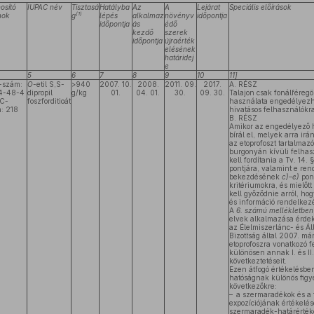
osító
IUPAC név
Tisztasá
Hatályba
Az
A
Lejárat
Speciális előírások
(1)
mok
g
lépés
alkalmaz
növényv
időpontja
időpontja
ás
édő
kezdő
szerek
időpontja
újraérték
elésének
határidej
e
5
6
7
8
9
10
11]
-szám:
O
-etil S,S-
>940
2007. 10.
2008.
2011. 09.
2017.
A. RÉSZ
4-48-4
dipropil
g/kg
01.
04. 01.
30.
09. 30.
Talajon csak fonálféregöl
C-
foszforditioát
használata engedélyezh
: 218
hivatásos felhasználókra 
B. RÉSZ
Amikor az engedélyező 
bírál el, melyek arra i
az etoprofoszt tartalma
burgonyán kívüli felhas
kell fordítania a Tv. 14
pontjára, valamint e rend
bekezdésének
c)–e)
pont
kritériumokra, és mielőtt
kell győződnie arról, ho
és információ rendelkezé
A
6. számú mellékletben
elvek alkalmazása érdek
az Élelmiszerlánc- és Á
Bizottság által 2007. má
etoprofoszra vonatkozó f
különösen annak I. és II
következtetéseit.
Ezen átfogó értékelésbe
hatóságnak különös figye
következőkre:
– a szermaradékok és a 
expozíciójának értékelé
szermaradék-határértéke