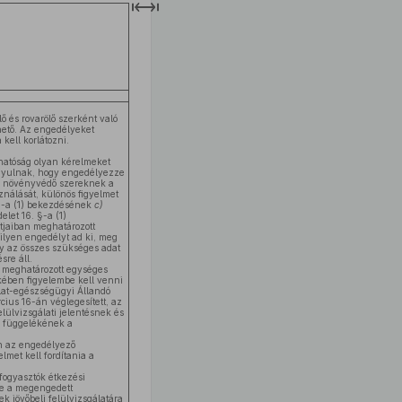
ő és rovarölő szerként való
ető. Az engedélyeket
kell korlátozni.
hatóság olyan kérelmeket
rányulnak, hogy engedélyezze
zó növényvédő szereknek a
ználását, különös figyelmet
. §-a (1) bekezdésének
c)
elet 16. §-a (1)
jaiban meghatározott
 ilyen engedélyt ad ki, meg
gy az összes szükséges adat
sre áll.
meghatározott egységes
ében figyelembe kell venni
llat-egészségügyi Állandó
rcius 16-án véglegesített, az
elülvizsgálati jelentésnek és
. függelékének a
n az engedélyező
lmet kell fordítania a
fogyasztók étkezési
se a megengedett
k jövőbeli felülvizsgálatára