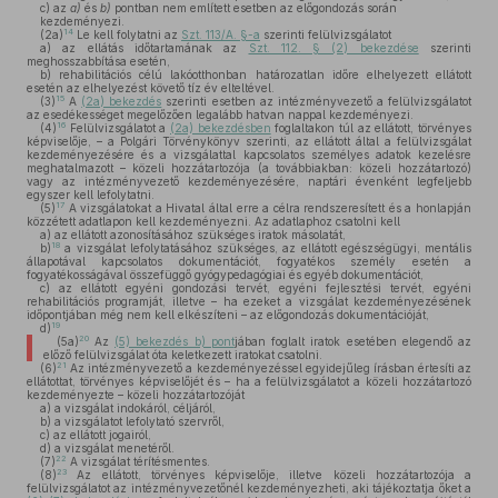
c)
az
a)
és
b)
pontban nem említett esetben az előgondozás során
kezdeményezi.
14
(2a)
Le kell folytatni az
Szt. 113/A. §-a
szerinti felülvizsgálatot
a)
az ellátás időtartamának az
Szt. 112. § (2) bekezdése
szerinti
meghosszabbítása esetén,
b)
rehabilitációs célú lakóotthonban határozatlan időre elhelyezett ellátott
esetén az elhelyezést követő tíz év elteltével.
15
(3)
A
(2a) bekezdés
szerinti esetben az intézményvezető a felülvizsgálatot
az esedékességet megelőzően legalább hatvan nappal kezdeményezi.
16
(4)
Felülvizsgálatot a
(2a) bekezdésben
foglaltakon túl az ellátott, törvényes
képviselője, – a Polgári Törvénykönyv szerinti, az ellátott által a felülvizsgálat
kezdeményezésére és a vizsgálattal kapcsolatos személyes adatok kezelésre
meghatalmazott – közeli hozzátartozója (a továbbiakban: közeli hozzátartozó)
vagy az intézményvezető kezdeményezésére, naptári évenként legfeljebb
egyszer kell lefolytatni.
17
(5)
A vizsgálatokat a Hivatal által erre a célra rendszeresített és a honlapján
közzétett adatlapon kell kezdeményezni. Az adatlaphoz csatolni kell
a)
az ellátott azonosításához szükséges iratok másolatát,
18
b)
a vizsgálat lefolytatásához szükséges, az ellátott egészségügyi, mentális
állapotával kapcsolatos dokumentációt, fogyatékos személy esetén a
fogyatékosságával összefüggő gyógypedagógiai és egyéb dokumentációt,
c)
az ellátott egyéni gondozási tervét, egyéni fejlesztési tervét, egyéni
rehabilitációs programját, illetve – ha ezeket a vizsgálat kezdeményezésének
időpontjában még nem kell elkészíteni – az előgondozás dokumentációját,
19
d)
20
(5a)
Az
(5) bekezdés b) pont
jában foglalt iratok esetében elegendő az
előző felülvizsgálat óta keletkezett iratokat csatolni.
21
(6)
Az intézményvezető a kezdeményezéssel egyidejűleg írásban értesíti az
ellátottat, törvényes képviselőjét és – ha a felülvizsgálatot a közeli hozzátartozó
kezdeményezte – közeli hozzátartozóját
a)
a vizsgálat indokáról, céljáról,
b)
a vizsgálatot lefolytató szervről,
c)
az ellátott jogairól,
d)
a vizsgálat menetéről.
22
(7)
A vizsgálat térítésmentes.
23
(8)
Az ellátott, törvényes képviselője, illetve közeli hozzátartozója a
felülvizsgálatot az intézményvezetőnél kezdeményezheti, aki tájékoztatja őket a