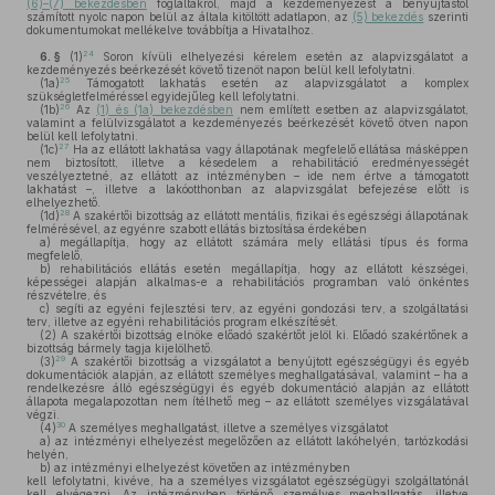
(6)–(7) bekezdésben
foglaltakról, majd a kezdeményezést a benyújtástól
számított nyolc napon belül az általa kitöltött adatlapon, az
(5) bekezdés
szerinti
dokumentumokat mellékelve továbbítja a Hivatalhoz.
24
6. §
(1)
Soron kívüli elhelyezési kérelem esetén az alapvizsgálatot a
kezdeményezés beérkezését követő tizenöt napon belül kell lefolytatni.
25
(1a)
Támogatott lakhatás esetén az alapvizsgálatot a komplex
szükségletfelméréssel egyidejűleg kell lefolytatni.
26
(1b)
Az
(1) és (1a) bekezdésben
nem említett esetben az alapvizsgálatot,
valamint a felülvizsgálatot a kezdeményezés beérkezését követő ötven napon
belül kell lefolytatni.
27
(1c)
Ha az ellátott lakhatása vagy állapotának megfelelő ellátása másképpen
nem biztosított, illetve a késedelem a rehabilitáció eredményességét
veszélyeztetné, az ellátott az intézményben – ide nem értve a támogatott
lakhatást –, illetve a lakóotthonban az alapvizsgálat befejezése előtt is
elhelyezhető.
28
(1d)
A szakértői bizottság az ellátott mentális, fizikai és egészségi állapotának
felmérésével, az egyénre szabott ellátás biztosítása érdekében
a)
megállapítja, hogy az ellátott számára mely ellátási típus és forma
megfelelő,
b)
rehabilitációs ellátás esetén megállapítja, hogy az ellátott készségei,
képességei alapján alkalmas-e a rehabilitációs programban való önkéntes
részvételre, és
c)
segíti az egyéni fejlesztési terv, az egyéni gondozási terv, a szolgáltatási
terv, illetve az egyéni rehabilitációs program elkészítését.
(2)
A szakértői bizottság elnöke előadó szakértőt jelöl ki. Előadó szakértőnek a
bizottság bármely tagja kijelölhető.
29
(3)
A szakértői bizottság a vizsgálatot a benyújtott egészségügyi és egyéb
dokumentációk alapján, az ellátott személyes meghallgatásával, valamint – ha a
rendelkezésre álló egészségügyi és egyéb dokumentáció alapján az ellátott
állapota megalapozottan nem ítélhető meg – az ellátott személyes vizsgálatával
végzi.
30
(4)
A személyes meghallgatást, illetve a személyes vizsgálatot
a)
az intézményi elhelyezést megelőzően az ellátott lakóhelyén, tartózkodási
helyén,
b)
az intézményi elhelyezést követően az intézményben
kell lefolytatni, kivéve, ha a személyes vizsgálatot egészségügyi szolgáltatónál
kell elvégezni. Az intézményben történő személyes meghallgatás, illetve