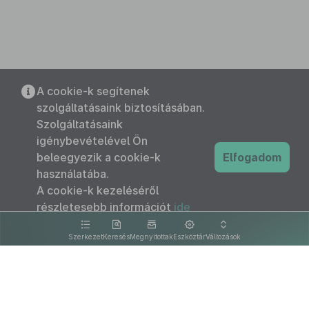
A cookie-k segítenek
szolgáltatásaink biztosításában.
Szolgáltatásaink
igénybevételével Ön
beleegyezik a cookie-k
Elfogadom
használatába.
A cookie-k kezeléséről
részletesebb információt
ide
kattintva olvashat.
Szerkezet
Keresés
Megnyitottak
Eszköztár
Változások