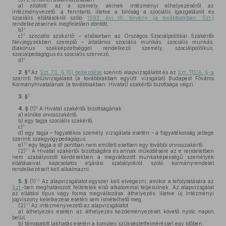
a)
ellátott:
az a személy, akinek intézményi elhelyezéséről az
intézményvezető, a fenntartó, illetve a bíróság a szociális igazgatásról és
szociális ellátásokról szóló
1993. évi III. törvény (a továbbiakban: Szt.)
rendelkezéseinek megfelelően döntött,
3
b)
4
c)
szociális szakértő:
– elsősorban az Országos Szociálpolitikai Szakértői
Névjegyzékben szereplő – általános szociális munkás, szociális munkás,
diakónus szakképzettséggel rendelkező személy, szociálpolitikus,
szociálpedagógus és szociális szervező,
5
d)
6
2. §
Az
Szt. 70. § (5) bekezdése
szerinti alapvizsgálatot és az
Szt. 113/A. §-a
szerinti felülvizsgálatot (a továbbiakban együtt: vizsgálat) Budapest Főváros
Kormányhivatalának (a továbbiakban: Hivatal) szakértői bizottsága végzi.
7
3. §
8
4. §
(1)
A Hivatal szakértői bizottságának
a)
elnöke orvosszakértő,
b)
egy tagja szociális szakértő,
9
c)
d)
egy tagja – fogyatékos személy vizsgálata esetén – a fogyatékosság jellege
szerinti szakgyógypedagógus,
10
e)
egy tagja a
d)
pontban nem említett esetben egy további orvosszakértő.
11
(2)
A Hivatal szakértői bizottságára és annak működésére az e rendeletben
nem szabályozott kérdésekben a megváltozott munkaképességű személyek
ellátásaival kapcsolatos eljárási szabályokról szóló kormányrendelet
rendelkezéseit kell alkalmazni.
12
5. §
(1)
Az alapvizsgálatot egyszer kell elvégezni, amikor a lefolytatására az
Szt.
-ben meghatározott feltételek első alkalommal teljesülnek. Az alapvizsgálat
az ellátási típus vagy forma megváltozása, áthelyezés, illetve új intézményi
jogviszony keletkezése esetén sem ismételhető meg.
13
(2)
Az intézményvezető az alapvizsgálatot
a)
áthelyezés esetén az áthelyezés kezdeményezését követő nyolc napon
belül,
b)
támogatott lakhatás esetén a komplex szükségletfelméréssel egy időben,