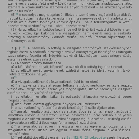
személyes vizsgálat feltételeit – köztük a kommunikációban akadályozott ellátott
számára a kommunikáció személyi és egyéb feltételeit – az intézményvezető
köteles biztosítani.
31
(5)
A személyes meghallgatásról, illetve a személyes vizsgálatról legalább tíz
nappal korábban írásban kell értesíteni az intézményvezetőt, aki haladéktalanul
értesíti az ellátottat, törvényes képviselőjét és – ha a felülvizsgálatot a közeli
hozzátartozó kezdeményezte – közeli hozzátartozóját.
(6)
Ha az ellátott a jogkövetkezményekről történő tájékoztatást követően sem
működik közre, így különösen a vizsgálaton nem jelenik meg, a szakértői
bizottság a szakvélemény kiadását mellőzi, és erről írásban tájékoztatja az
intézményvezetőt.
32
7. §
(1)
A szakértői bizottság a vizsgálat eredményét szakvéleményben
foglalja össze. A szakértői bizottság a szakvéleményt tagjai többségének támogató
szavazatával fogadja el. Négyfős szakértői bizottságban szavazategyenlőség
esetén az elnök szavazata dönt.
(2)
A szakvélemény tartalmazza
a)
a kiállításának helyét, időpontját, a szakértői bizottság tagjainak nevét,
b)
az ellátott nevét, anyja nevét, születési helyét és idejét, valamint lakó-,
illetve tartózkodási helyét,
33
c)
d)
a vizsgálat céljának és folyamatának rövid ismertetését,
34
e)
a szakértői vizsgálat során felhasznált dokumentumok és az elvégzett
vizsgálatok megjelölését, személyes meghallgatás, illetve személyes vizsgálat
esetén annak helyszínét és időpontját,
f)
az ellátott mentális, fizikai és egészségi állapotára vonatkozó lényeges
megállapításokat,
g)
az ellátottal összefüggő egyéb lényeges körülményeket,
h)
a szakvélemény felülbírálatának lehetőségéről szóló tájékoztatást,
35
i)
annak megállapítását, hogy az ellátási típus és forma, rehabilitációs célú
lakóotthon esetén a határozott, illetve határozatlan időre történő elhelyezés
megfelel-e az ellátott mentális, fizikai és egészségi állapotának, szükség esetén
a javaslatot az ellátási típus vagy forma megváltoztatására,
36
j)
a javaslatot az egyéni fejlesztési terv, az egyéni gondozási terv, a
szolgáltatási terv, illetve az egyéni rehabilitációs program elkészítéséhez,
módosításához,
37
k)
rehabilitációs ellátás esetén az
Szt. 112. § (2) bekezdése
szerinti esetben