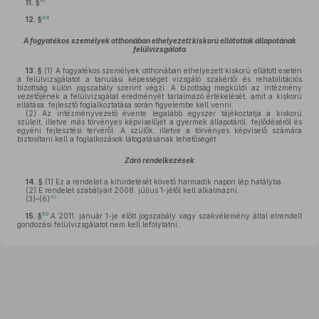
47
11. §
48
12. §
A fogyatékos személyek otthonában elhelyezett kiskorú ellátottak állapotának
felülvizsgálata
13. §
(1)
A fogyatékos személyek otthonában elhelyezett kiskorú ellátott esetén
a felülvizsgálatot a tanulási képességet vizsgáló szakértői és rehabilitációs
bizottság külön jogszabály szerint végzi. A bizottság megküldi az intézmény
vezetőjének a felülvizsgálat eredményét tartalmazó értékelését, amit a kiskorú
ellátása, fejlesztő foglalkoztatása során figyelembe kell venni.
(2)
Az intézményvezető évente legalább egyszer tájékoztatja a kiskorú
szüleit, illetve más törvényes képviselőjét a gyermek állapotáról, fejlődéséről és
egyéni fejlesztési tervéről. A szülők, illetve a törvényes képviselő számára
biztosítani kell a foglalkozások látogatásának lehetőségét.
Záró rendelkezések
14. §
(1)
Ez a rendelet a kihirdetését követő harmadik napon lép hatályba.
(2)
E rendelet szabályait 2008. július 1-jétől kell alkalmazni.
49
(3)–(6)
50
15. §
A 2011. január 1-je előtt jogszabály vagy szakvélemény által elrendelt
gondozási felülvizsgálatot nem kell lefolytatni.