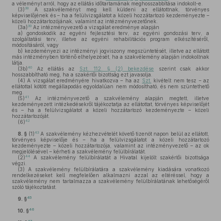
a véleményt arról, hogy az ellátás időtartamának meghosszabbítása indokolt-e.
38
(3)
A szakvéleményt meg kell küldeni az ellátottnak, törvényes
képviselőjének és – ha a felülvizsgálatot a közeli hozzátartozó kezdeményezte –
közeli hozzátartozójának, valamint az intézményvezetőnek.
39
(3a)
Az intézményvezető a vizsgálat eredménye alapján
a)
gondoskodik az egyéni fejlesztési terv, az egyéni gondozási terv, a
szolgáltatási terv, illetve az egyéni rehabilitációs program elkészítéséről,
módosításáról, vagy
b)
kezdeményezi az intézményi jogviszony megszüntetését, illetve az ellátott
más intézményben történő elhelyezését, ha a szakvélemény alapján indokoltnak
látja.
40
(3b)
Az ellátás az
Szt. 112. § (2) bekezdése
szerint csak akkor
hosszabbítható meg, ha a szakértői bizottság ezt javasolja.
(4)
A vizsgálat eredményére hivatkozva – ha az
Szt.
kivételt nem tesz – az
ellátottal kötött megállapodás egyoldalúan nem módosítható, és nem szüntethető
meg.
41
(5)
Az intézményvezető a szakvélemény alapján megtett, illetve
kezdeményezett intézkedésekről tájékoztatja az ellátottat, törvényes képviselőjét
és – ha a felülvizsgálatot a közeli hozzátartozó kezdeményezte – közeli
hozzátartozóját.
42
(6)
43
8. §
(1)
A szakvélemény kézhezvételét követő tizenöt napon belül az ellátott,
törvényes képviselője és – ha a felülvizsgálatot a közeli hozzátartozó
kezdeményezte – közeli hozzátartozója, valamint az intézményvezető – az ok
megjelölésével – kérheti a szakvélemény felülbírálatát.
44
(2)
A szakvélemény felülbírálatát a Hivatal kijelölt szakértői bizottsága
végzi.
(3)
A szakvélemény felülbírálatára a szakvélemény kiadására vonatkozó
rendelkezéseket kell megfelelően alkalmazni azzal az eltéréssel, hogy a
szakvélemény nem tartalmazza a szakvélemény felülbírálatának lehetőségéről
szóló tájékoztatást.
45
9. §
46
10. §