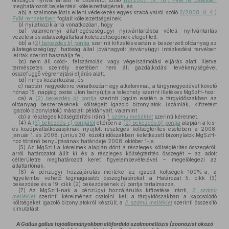
országos nyilvántartási rendszeréről szóló
119/2007. (X. 18.) FVM rendeletben
meghatározott bejelentési kötelezettségének, és
ab)
a szalmonellózis elleni védekezés egyes szabályairól szóló
2/2008. (I. 4.)
FVM rendeletben
foglalt kötelezettségeinek;
b)
nyilatkozik arra vonatkozóan, hogy
ba)
valamennyi állat-egészségügyi nyilvántartásba vételi, nyilvántartás
vezetési és adatszolgáltatási kötelezettségének eleget tett,
bb)
a
(2) bekezdés
b)
pontja
szerinti kifizetés esetén a beszerzett oltóanyag az
állategészségügyi hatóság által jóváhagyott járványügyi intézkedési tervében
leírtak szerint használja fel,
bc)
nem áll csőd-, felszámolási vagy végelszámolási eljárás alatt, illetve
természetes személy esetében nem áll gazdálkodási tevékenységével
összefüggő végrehajtási eljárás alatt,
bd)
nincs köztartozása; és
c)
naptári negyedévre vonatkozóan egy alkalommal, a tárgynegyedévet követő
hónap 15. napjáig postai úton benyújtja a telephely szerint illetékes MgSzH-hoz:
ca)
a
(2) bekezdés
b)
pontja
szerinti jogcím esetén a tárgyidőszakban az
oltóanyag beszerzésének költségeit igazoló bizonylatok (számlák, kifizetést
igazoló bizonylatok) másolati példányait, valamint
cb)
a részleges költségtérítés iránti
1. számú melléklet
szerinti kérelmet.
(4)
A
(3) bekezdés
c)
pontjától
eltérően a
(2) bekezdés
b)
pontja
alapján a kis-
és középvállalkozásoknak nyújtott részleges költségtérítés esetében a 2008.
január 1. és 2008. június 30. közötti időszakban keletkezett bizonylatok MgSzH-
hoz történő benyújtásának határideje 2008. október 1-je.
(5)
Az MgSzH a kérelmek alapján dönt a részleges költségtérítés összegéről,
arról határozatot állít ki és a részleges költségtérítés összegét – az adott
célterületre meghatározott keret figyelembevételével – megelőlegezi az
állattartónak.
(6)
A pénzügyi hozzájárulás mértéke az igazolt költségek 100%-a, a
figyelembe vehető legmagasabb összeghatárokat a Határozat 5. cikk (3)
bekezdése és a 19. cikk (2) bekezdésének
c)
pontja tartalmazza.
(7)
Az MgSzH-nak a pénzügyi hozzájárulás kifizetése iránti,
2. számú
melléklet
szerinti kérelméhez csatolni kell a tárgyidőszakban a kapcsolódó
költségeket igazoló bizonylatokról készült, a
3. számú melléklet
szerinti összesítő
kimutatást.
A Gallus gallus tojóállományokban előforduló szalmonellózis (zoonózist okozó