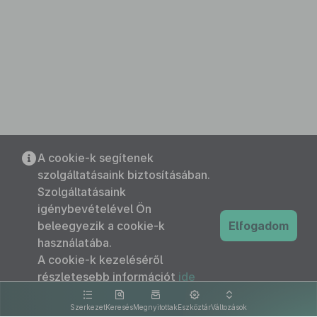
A cookie-k segítenek
szolgáltatásaink biztosításában.
Szolgáltatásaink
igénybevételével Ön
beleegyezik a cookie-k
Elfogadom
használatába.
A cookie-k kezeléséről
részletesebb információt
ide
kattintva olvashat.
Szerkezet
Keresés
Megnyitottak
Eszköztár
Változások