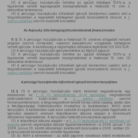
(3)
A pénzügyi hozzájárulás mértéke az igazolt költségek 100%-a, a
figyelembe vehető legmagasabb összeghatárokat a Határozat 13. cikk 3.
bekezdése tartalmazza.
(4)
A pénzügyi hozzájárulás kifizetését igénylő kérelemhez csatolni kell a
tárgyidőszakban a kapcsolódó költségeket igazoló bizonylatokról készült, a
3.
számú melléklet
szerinti összesítő kimutatást.
Az Aujeszky-féle betegség felszámolásának finanszírozása
11. §
(1)
A pénzügyi hozzájárulás a Határozat 15. cikkével elfogadott nemzeti
program szerinti mintavétel, valamint laboratóriumi vizsgálatok költségeire
vehető igénybe. A keretösszeg a végrehajtási időszakra legfeljebb 120 000 EUR.
(2)
A pénzügyi hozzájárulás igénybevételére az MgSzH jogosult.
(3)
A pénzügyi hozzájárulás mértéke az igazolt költségek 100%-a, a
figyelembe vehető legmagasabb összeghatárokat a Határozat 15. cikk (3)
bekezdése tartalmazza.
(4)
A pénzügyi hozzájárulás kifizetését igénylő kérelemhez csatolni kell a
tárgyidőszakban a kapcsolódó költségeket igazoló bizonylatokról készült, a
3.
számú melléklet
szerinti összesítő kimutatást.
A pénzügyi hozzájárulás kifizetését igénylő kérelem benyújtása
12. §
(1)
A pénzügyi hozzájárulás iránti kérelmet negyedévente egy
alkalommal, az
1. § (1) bekezdésének
a)–g)
pontjaiban
meghatározott
célterületenként külön-külön, a
2. számú melléklet
szerinti
formanyomtatványon, a tárgynegyedévet követő hónap utolsó napjáig, postai úton
a Mezőgazdasági Vidékfejlesztési Hivatalhoz (a továbbiakban: MVH) lehet
benyújtani. A kérelemben csak azon számlák és egyéb bizonylatok fogadhatók el
igénylési alapként, amelyek teljesítésének dátuma alapján a kérelmezett
időszakhoz kapcsolódnak. A benyújtási határidő elmulasztása jogvesztő.
(2)
A teljesítésük dátuma alapján – a
4. § (1) bekezdésének
c)
pontjának
ca)
alpontja
szerinti végrehajtási időszak figyelembevételével – a 2008. január 1. és
2008. június 30. közötti időszakban keletkezett bizonylatok a 2008. október 20-
ig benyújtandó kérelemben vehetők figyelembe.
(3)
Az MVH a kérelmeket – az adott jogcímre vonatkozó eltérő rendelkezés