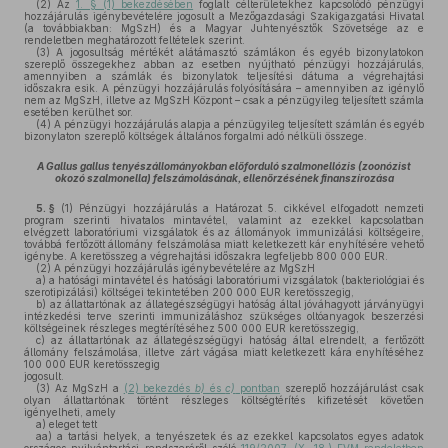
(2)
Az
1. § (1) bekezdésében
foglalt célterületekhez kapcsolódó pénzügyi
hozzájárulás igénybevételére jogosult a Mezőgazdasági Szakigazgatási Hivatal
(a továbbiakban: MgSzH) és a Magyar Juhtenyésztők Szövetsége az e
rendeletben meghatározott feltételek szerint.
(3)
A jogosultság mértékét alátámasztó számlákon és egyéb bizonylatokon
szereplő összegekhez abban az esetben nyújtható pénzügyi hozzájárulás,
amennyiben a számlák és bizonylatok teljesítési dátuma a végrehajtási
időszakra esik. A pénzügyi hozzájárulás folyósítására – amennyiben az igénylő
nem az MgSzH, illetve az MgSzH Központ – csak a pénzügyileg teljesített számla
esetében kerülhet sor.
(4)
A pénzügyi hozzájárulás alapja a pénzügyileg teljesített számlán és egyéb
bizonylaton szereplő költségek általános forgalmi adó nélküli összege.
A Gallus gallus tenyészállományokban előforduló szalmonellózis (zoonózist
okozó szalmonella) felszámolásának, ellenőrzésének finanszírozása
5. §
(1)
Pénzügyi hozzájárulás a Határozat 5. cikkével elfogadott nemzeti
program szerinti hivatalos mintavétel, valamint az ezekkel kapcsolatban
elvégzett laboratóriumi vizsgálatok és az állományok immunizálási költségeire,
továbbá fertőzött állomány felszámolása miatt keletkezett kár enyhítésére vehető
igénybe. A keretösszeg a végrehajtási időszakra legfeljebb 800 000 EUR.
(2)
A pénzügyi hozzájárulás igénybevételére az MgSzH
a)
a hatósági mintavétel és hatósági laboratóriumi vizsgálatok (bakteriológiai és
szerotipizálási) költségei tekintetében 200 000 EUR keretösszegig,
b)
az állattartónak az állategészségügyi hatóság által jóváhagyott járványügyi
intézkedési terve szerinti immunizáláshoz szükséges oltóanyagok beszerzési
költségeinek részleges megtérítéséhez 500 000 EUR keretösszegig,
c)
az állattartónak az állategészségügyi hatóság által elrendelt, a fertőzött
állomány felszámolása, illetve zárt vágása miatt keletkezett kára enyhítéséhez
100 000 EUR keretösszegig
jogosult.
(3)
Az MgSzH a
(2) bekezdés
b)
és
c)
pontban
szereplő hozzájárulást csak
olyan állattartónak történt részleges költségtérítés kifizetését követően
igényelheti, amely
a)
eleget tett
aa)
a tartási helyek, a tenyészetek és az ezekkel kapcsolatos egyes adatok