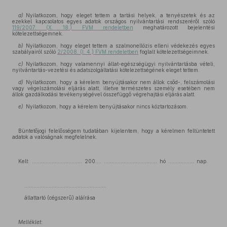
a)
Nyilatkozom, hogy eleget tettem a tartási helyek, a tenyészetek és az
ezekkel kapcsolatos egyes adatok országos nyilvántartási rendszeréről szóló
119/2007. (X. 18.) FVM rendeletben
meghatározott bejelentési
kötelezettségemnek.
b)
Nyilatkozom, hogy eleget tettem a szalmonellózis elleni védekezés egyes
szabályairól szóló
2/2008. (I. 4.) FVM rendeletben
foglalt kötelezettségeimnek.
c)
Nyilatkozom, hogy valamennyi állat-egészségügyi nyilvántartásba vételi,
nyilvántartás-vezetési és adatszolgáltatási kötelezettségének eleget tettem.
d)
Nyilatkozom, hogy a kérelem benyújtásakor nem állok csőd-, felszámolási
vagy végelszámolási eljárás alatt, illetve természetes személy esetében nem
állok gazdálkodási tevékenységével összefüggő végrehajtási eljárás alatt.
e)
Nyilatkozom, hogy a kérelem benyújtásakor nincs köztartozásom.
Büntetőjogi felelősségem tudatában kijelentem, hogy a kérelmen feltüntetett
adatok a valóságnak megfelelnek.
Kelt: ................................. 200.... ................................... hó ................. nap.
......................................................
állattartó (cégszerű) aláírása
Melléklet: