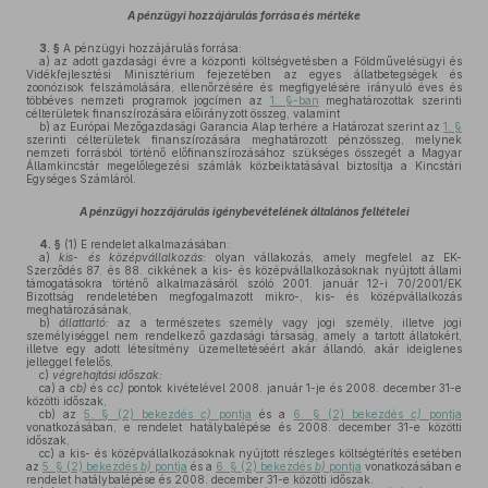
A pénzügyi hozzájárulás forrása és mértéke
3. §
A pénzügyi hozzájárulás forrása:
a)
az adott gazdasági évre a központi költségvetésben a Földművelésügyi és
Vidékfejlesztési Minisztérium fejezetében az egyes állatbetegségek és
zoonózisok felszámolására, ellenőrzésére és megfigyelésére irányuló éves és
többéves nemzeti programok jogcímen az
1. §-ban
meghatározottak szerinti
célterületek finanszírozására előirányzott összeg, valamint
b)
az Európai Mezőgazdasági Garancia Alap terhére a Határozat szerint az
1. §
szerinti célterületek finanszírozására meghatározott pénzösszeg, melynek
nemzeti forrásból történő előfinanszírozásához szükséges összegét a Magyar
Államkincstár megelőlegezési számlák közbeiktatásával biztosítja a Kincstári
Egységes Számláról.
A pénzügyi hozzájárulás igénybevételének általános feltételei
4. §
(1)
E rendelet alkalmazásában:
a)
kis- és középvállalkozás:
olyan vállakozás, amely megfelel az EK-
Szerződés 87. és 88. cikkének a kis- és középvállalkozásoknak nyújtott állami
támogatásokra történő alkalmazásáról szóló 2001. január 12-i 70/2001/EK
Bizottság rendeletében megfogalmazott mikro-, kis- és középvállalkozás
meghatározásának,
b)
állattartó:
az a természetes személy vagy jogi személy, illetve jogi
személyiséggel nem rendelkező gazdasági társaság, amely a tartott állatokért,
illetve egy adott létesítmény üzemeltetéséért akár állandó, akár ideiglenes
jelleggel felelős,
c)
végrehajtási időszak:
ca)
a
cb)
és
cc)
pontok kivételével 2008. január 1-je és 2008. december 31-e
közötti időszak,
cb)
az
5. § (2) bekezdés
c)
pontja
és a
6. § (2) bekezdés
c)
pontja
vonatkozásában, e rendelet hatálybalépése és 2008. december 31-e közötti
időszak,
cc)
a kis- és középvállalkozásoknak nyújtott részleges költségtérítés esetében
az
5. § (2) bekezdés
b)
pontja
és a
6. § (2) bekezdés
b)
pontja
vonatkozásában e
rendelet hatálybalépése és 2008. december 31-e közötti időszak.