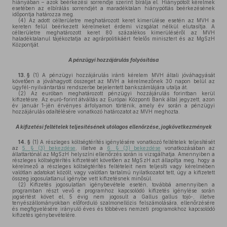
hiányában – azok beérkezési sorrendje szerint bírálja el. Hiánypótolt kérelmek
esetében az elbírálás sorrendjét a maradéktalan hiánypótlás beérkezésének
időpontja határozza meg.
(4)
Az adott célterületre meghatározott keret kimerülése esetén az MVH a
kereten felül beérkezett kérelmeket érdemi vizsgálat nélkül elutasítja. A
célterületre meghatározott keret 80 százalékos kimerüléséről az MVH
haladéktalanul tájékoztatja az agrárpolitikáért felelős minisztert és az MgSzH
Központját.
A pénzügyi hozzájárulás folyósítása
13. §
(1)
A pénzügyi hozzájárulás iránti kérelem MVH általi jóváhagyását
követően a jóváhagyott összeget az MVH a kérelmezőnek 30 napon belül az
ügyfél-nyilvántartási rendszerbe bejelentett bankszámlájára utalja át.
(2)
Az euróban meghatározott pénzügyi hozzájárulás forintban kerül
kifizetésre. Az euró-forint átváltás az Európai Központi Bank által jegyzett, azon
év január 1-jén érvényes árfolyamon történik, amely év során a pénzügyi
hozzájárulás odaítélésére vonatkozó határozatot az MVH meghozta.
A kifizetési feltételek teljesítésének utólagos ellenőrzése, jogkövetkezmények
14. §
(1)
A részleges költségtérítés igénylésére vonatkozó feltételek teljesítését
az
5. § (3) bekezdése
, illetve a
6. § (3) bekezdése
vonatkozásában az
állattartónál az MgSzH helyszíni ellenőrzés során is vizsgálhatja. Amennyiben a
részleges költségtérítés kifizetését követően az MgSzH azt állapítja meg, hogy a
kérelmező a részleges költségtérítés feltételeit nem teljesíti vagy kérelmében
valótlan adatokat közölt, vagy valótlan tartalmú nyilatkozatot tett, úgy a kifizetett
összeg jogosulatlanul igénybe vett kifizetésnek minősül.
(2)
Kifizetés jogosulatlan igénybevétele esetén, továbbá amennyiben a
programban részt vevő e programhoz kapcsolódó kifizetés igénylése során
jogsértést követ el, 5 évig nem jogosult a Gallus gallus tojó-, illetve
tenyészállományokban előforduló szalmonellózis felszámolására, ellenőrzésére
és megfigyelésére irányuló éves és többéves nemzeti programokhoz kapcsolódó
kifizetés igénybevételére.