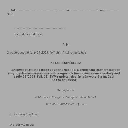
Kelt: ............................................, ......... év ........................... hónap ..............
nap.
............................................................
igazgató főállatorvos
P. H.
2. számú melléklet a 95/2008. (VII. 25.) FVM rendelethez
KIFIZETÉSI KÉRELEM
az egyes állatbetegségek és zoonózisok felszámolására, ellenőrzésére és
megfigyelésére irányuló nemzeti programok finanszírozásának szabályairól
szóló 95/2008. (VII. 25.) FVM rendelet alapján igényelhető pénzügyi
hozzájáruláshoz
Benyújtandó:
a Mezőgazdasági és Vidékfejlesztési Hivatal
H–1385 Budapest 62., Pf. 867
1.
Az igénylő adatai
Az igénylő neve: