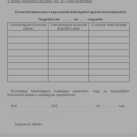
3. számú melléklet a 95/2008. (VII. 25.) FVM rendelethez
Összesítő kimutatás a kapcsolódó költségeket igazoló bizonylatokról
Tárgyidőszak: ............ év ....... negyedév
Számla/egyéb bizonylat
Számla/egyéb bizonylat
A számla nettó költsége
száma
teljesítési ideje
Büntetőjogi felelősségem tudatában kijelentem, hogy az összesítőben
feltüntetett adatok a valóságnak megfelelnek.
Kelt: ................................. 200.... ................................... hó ................. nap.
.....................................................
(cégszerű) aláírás