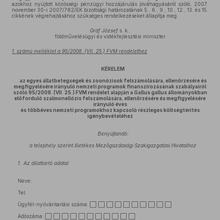
azokhoz nyújtott közösségi pénzügyi hozzájárulás jóváhagyásáról szóló, 2007.
november 30-i 2007/782/EK bizottsági határozatának 5., 6., 9., 10., 12., 13. és 15.
cikkének végrehajtásához szükséges rendelkezéseket állapítja meg.
Gráf József
s. k.,
földművelésügyi és vidékfejlesztési miniszter
1. számú melléklet a 95/2008. (VII. 25.) FVM rendelethez
KÉRELEM
az egyes állatbetegségek és zoonózisok felszámolására, ellenőrzésére és
megfigyelésére irányuló nemzeti programok finanszírozásának szabályairól
szóló 95/2008. (VII. 25.) FVM rendelet alapján a Gallus gallus állományokban
előforduló szalmonellózis felszámolására, ellenőrzésére és megfigyelésére
irányuló éves
és többéves nemzeti programokhoz kapcsoló részleges költségtérítés
igénybevételéhez
Benyújtandó:
a telephely szerint illetékes Mezőgazdasági Szakigazgatási Hivatalhoz
1.
Az állattartó adatai
Neve:
Tel:
Ügyfél-nyilvántartási száma: ⬜ ⬜ ⬜ ⬜ ⬜ ⬜ ⬜ ⬜ ⬜ ⬜
Adószáma: ⬜ ⬜ ⬜ ⬜ ⬜ ⬜ ⬜ ⬜ ⬜ ⬜ ⬜