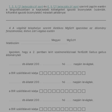
1. 5. § (2) bekezdés
b)
pont
és
6. § (2) bekezdés
b)
pont
szerinti jogcím esetén
a tárgyidőszakban a kapcsolódó költségeket igazoló bizonylatok (számlák,
kifizetést igazoló bizonylatok) másolati példányai
4.
A vágóhíd telephelye szerint illetékes MgSzH igazolása az állomány
felszámolása, illetve zárt vágása esetén
....................................................... Megyei MgSzH
Iktatószám: ..............................................................
Igazolom, hogy a 2. pontban leírt szalmonellózissal fertőzött Gallus gallus
állományból
................ db állatot 200... ........................ hó ....... napján levágtak,
a BIR szállítólevél kódja: ⬜ ⬜ ⬜ ⬜ ⬜ ⬜ ⬜ ⬜ ⬜ ⬜ ⬜
................ db állatot 200... ........................ hó ....... napján levágtak,
a BIR szállítólevél kódja: ⬜ ⬜ ⬜ ⬜ ⬜ ⬜ ⬜ ⬜ ⬜ ⬜ ⬜
................ db állatot 200... ........................ hó ....... napján levágtak,
a BIR szállítólevél kódja: ⬜ ⬜ ⬜ ⬜ ⬜ ⬜ ⬜ ⬜ ⬜ ⬜ ⬜