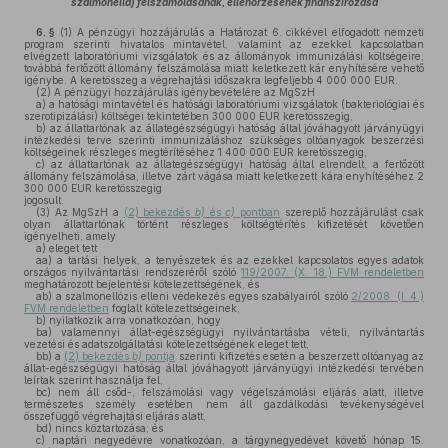
szalmonella) felszámolásának, ellenőrzésének finanszírozása
6. §
(1)
A pénzügyi hozzájárulás a Határozat 6. cikkével elfogadott nemzeti
program szerinti hivatalos mintavétel, valamint az ezekkel kapcsolatban
elvégzett laboratóriumi vizsgálatok és az állományok immunizálási költségeire,
továbbá fertőzött állomány felszámolása miatt keletkezett kár enyhítésére vehető
igénybe. A keretösszeg a végrehajtási időszakra legfeljebb 4 000 000 EUR.
(2)
A pénzügyi hozzájárulás igénybevételére az MgSzH
a)
a hatósági mintavétel és hatósági laboratóriumi vizsgálatok (bakteriológiai és
szerotipizálási) költségei tekintetében 300 000 EUR keretösszegig,
b)
az állattartónak az állategészségügyi hatóság által jóváhagyott járványügyi
intézkedési terve szerinti immunizáláshoz szükséges oltóanyagok beszerzési
költségeinek részleges megtérítéséhez 1 400 000 EUR keretösszegig,
c)
az állattartónak az állategészségügyi hatóság által elrendelt, a fertőzött
állomány felszámolása, illetve zárt vágása miatt keletkezett kára enyhítéséhez 2
300 000 EUR keretösszegig
jogosult.
(3)
Az MgSzH a
(2) bekezdés
b)
és
c)
pontban
szereplő hozzájárulást csak
olyan állattartónak történt részleges költségtérítés kifizetését követően
igényelheti, amely
a)
eleget tett
aa)
a tartási helyek, a tenyészetek és az ezekkel kapcsolatos egyes adatok
országos nyilvántartási rendszeréről szóló
119/2007. (X. 18.) FVM rendeletben
meghatározott bejelentési kötelezettségének, és
ab)
a szalmonellózis elleni védekezés egyes szabályairól szóló
2/2008. (I. 4.)
FVM rendeletben
foglalt kötelezettségeinek;
b)
nyilatkozik arra vonatkozóan, hogy
ba)
valamennyi állat-egészségügyi nyilvántartásba vételi, nyilvántartás
vezetési és adatszolgáltatási kötelezettségének eleget tett,
bb)
a
(2) bekezdés
b)
pontja
szerinti kifizetés esetén a beszerzett oltóanyag az
állat-egészségügyi hatóság által jóváhagyott járványügyi intézkedési tervében
leírtak szerint használja fel,
bc)
nem áll csőd-, felszámolási vagy végelszámolási eljárás alatt, illetve
természetes személy esetében nem áll gazdálkodási tevékenységével
összefüggő végrehajtási eljárás alatt,
bd)
nincs köztartozása; és
c)
naptári negyedévre vonatkozóan, a tárgynegyedévet követő hónap 15.