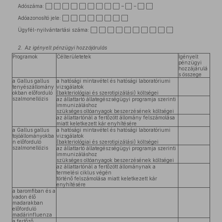
Adószáma: ⬜ ⬜ ⬜ ⬜ ⬜ ⬜ ⬜ ⬜ ⬜ – ⬜ – ⬜ ⬜
Adóazonosító jele: ⬜ ⬜ ⬜ ⬜ ⬜ ⬜ ⬜ ⬜
Ügyfél-nyilvántartási száma: ⬜ ⬜ ⬜ ⬜ ⬜ ⬜ ⬜ ⬜ ⬜ ⬜
2.
Az igényelt pénzügyi hozzájárulás
Programok
Célterületetek
Igényelt
pénzügyi
hozzájárulá
s összege
a Gallus gallus
a hatósági mintavétel és hatósági laboratóriumi
tenyészállomány
vizsgálatok
okban előforduló
(bakteriológiai és szerotipizálási) költségei
szalmonellózis
az állattartó állategészségügyi programja szerinti
immunizáláshoz
szükséges oltóanyagok beszerzésének költségei
az állattartónál a fertőzött állomány felszámolása
miatt keletkezett kár enyhítésére
a Gallus gallus
a hatósági mintavétel és hatósági laboratóriumi
tojóállományokba
vizsgálatok
n előforduló
(bakteriológiai és szerotipizálási) költségei
szalmonellózis
az állattartó állategészségügyi programja szerinti
immunizáláshoz
szükséges oltóanyagok beszerzésének költségei
az állattartónál a fertőzött állománynak a
termelési ciklus végén
történő felszámolása miatt keletkezett kár
enyhítésére
a baromfiban és a
vadon élő
madarakban
előforduló
madárinfluenza
a fertőző