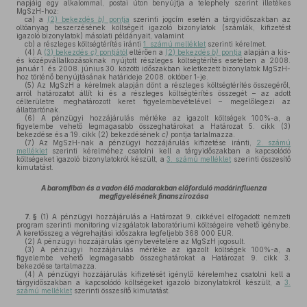
napjáig egy alkalommal, postai úton benyújtja a telephely szerint illetékes
MgSzH-hoz:
ca)
a
(2) bekezdés
b)
pontja
szerinti jogcím esetén a tárgyidőszakban az
oltóanyag beszerzésének költségeit igazoló bizonylatok (számlák, kifizetést
igazoló bizonylatok) másolati példányait, valamint
cb)
a részleges költségtérítés iránti
1. számú melléklet
szerinti kérelmet.
(4)
A
(3) bekezdés
c)
pontjától
eltérően a
(2) bekezdés
b)
pontja
alapján a kis-
és középvállalkozásoknak nyújtott részleges költségtérítés esetében a 2008.
január 1. és 2008. június 30. közötti időszakban keletkezett bizonylatok MgSzH-
hoz történő benyújtásának határideje 2008. október 1-je.
(5)
Az MgSzH a kérelmek alapján dönt a részleges költségtérítés összegéről,
arról határozatot állít ki és a részleges költségtérítés összegét – az adott
célterületre meghatározott keret figyelembevételével – megelőlegezi az
állattartónak.
(6)
A pénzügyi hozzájárulás mértéke az igazolt költségek 100%-a, a
figyelembe vehető legmagasabb összeghatárokat a Határozat 5. cikk (3)
bekezdése és a 19. cikk (2) bekezdésének
c)
pontja tartalmazza.
(7)
Az MgSzH-nak a pénzügyi hozzájárulás kifizetése iránti,
2. számú
melléklet
szerinti kérelméhez csatolni kell a tárgyidőszakban a kapcsolódó
költségeket igazoló bizonylatokról készült, a
3. számú melléklet
szerinti összesítő
kimutatást.
A baromfiban és a vadon élő madarakban előforduló madárinfluenza
megfigyelésének finanszírozása
7. §
(1)
A pénzügyi hozzájárulás a Határozat 9. cikkével elfogadott nemzeti
program szerinti monitoring vizsgálatok laboratóriumi költségeire vehető igénybe.
A keretösszeg a végrehajtási időszakra legfeljebb 368 000 EUR.
(2)
A pénzügyi hozzájárulás igénybevételére az MgSzH jogosult.
(3)
A pénzügyi hozzájárulás mértéke az igazolt költségek 100%-a, a
figyelembe vehető legmagasabb összeghatárokat a Határozat 9. cikk 3.
bekezdése tartalmazza.
(4)
A pénzügyi hozzájárulás kifizetését igénylő kérelemhez csatolni kell a
tárgyidőszakban a kapcsolódó költségeket igazoló bizonylatokról készült, a
3.
számú melléklet
szerinti összesítő kimutatást.