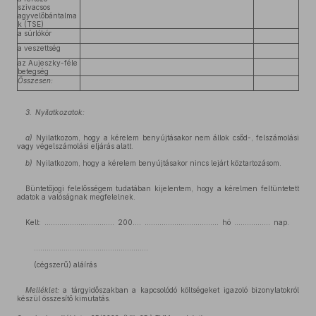
szivacsos
agyvelőbántalma
k (TSE)
a súrlókór
a veszettség
az Aujeszky-féle
betegség
Összesen:
3.
Nyilatkozatok:
a)
Nyilatkozom, hogy a kérelem benyújtásakor nem állok csőd-, felszámolási
vagy végelszámolási eljárás alatt.
b)
Nyilatkozom, hogy a kérelem benyújtásakor nincs lejárt köztartozásom.
Büntetőjogi felelősségem tudatában kijelentem, hogy a kérelmen feltüntetett
adatok a valóságnak megfelelnek.
Kelt: ................................. 200.... ................................... hó ................. nap.
......................................................
(cégszerű) aláírás
Melléklet:
a tárgyidőszakban a kapcsolódó költségeket igazoló bizonylatokról
készül összesítő kimutatás.