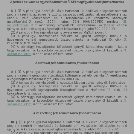
A fertőző szivacsos agyvelőbántalmak (TSE) megfigyelésének finanszírozása
8. §
(1)
A pénzügyi hozzájárulás a Határozat 10. cikkével elfogadott nemzeti
program szerinti, az egyes fertőző szivacsos agyvelőbántalmak megelőzésére, az
ellenük való védekezésre és a felszámolásukra vonatkozó szabályok
megállapításáról szóló, 2001. május 22-i 999/2001/EK rendelet
III.
mellékletében
leírt monitoring vizsgálatok laboratóriumi költségeire vehető
igénybe. A keretösszeg a végrehajtási időszakra legfeljebb 700 000 EUR.
(2)
A pénzügyi hozzájárulás igénybevételére az MgSzH jogosult.
(3)
A pénzügyi hozzájárulás mértéke az igazolt költségek 100%-a, a
figyelembe vehető legmagasabb összeghatárokat a Határozat 10. cikk 3.
bekezdése tartalmazza.
(4)
A pénzügyi hozzájárulás kifizetését igénylő kérelemhez csatolni kell a
tárgyidőszakban a kapcsolódó költségeket igazoló bizonylatokról készült, a
3.
számú melléklet
szerinti összesítő kimutatást.
A súrlókór felszámolásának finanszírozása
9. §
(1)
A pénzügyi hozzájárulás a Határozat 12. cikkével elfogadott nemzeti
program szerinti genotípus vizsgálatok költségeire vehető igénybe. A keretösszeg
a végrehajtási időszakra legfeljebb 186 000 EUR.
(2)
A támogatás igénybevételére jogosult a Magyar Juhtenyésztők Szövetsége.
(3)
A pénzügyi hozzájárulás mértéke az igazolt költségek 100%-a, a
figyelembe vehető legmagasabb összeghatárokat a Határozat 12. cikk (2)
bekezdése tartalmazza.
(4)
A pénzügyi hozzájárulás kifizetését igénylő kérelemhez csatolni kell a
tárgyidőszakban a kapcsolódó költségeket igazoló bizonylatokról készült, a
3.
számú melléklet
szerinti összesítő kimutatást.
A veszettség felszámolásának finanszírozása
10. §
(1)
A pénzügyi hozzájárulás a Határozat 13. cikkével elfogadott nemzeti
program szerinti immunizálás és laboratóriumi vizsgálatok költségeire vehető
igénybe. A keretösszeg a végrehajtási időszakra legfeljebb 3 000 000 EUR.
(2)
A pénzügyi hozzájárulás igénybevételére az MgSzH Központ jogosult.