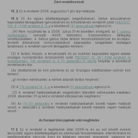
Záró rendelkezések
15. §
Ez a rendelet 2008. augusztus 1-jén lép hatályba.
16. §
(1)
Az egyes állatbetegségek megelőzésével, illetve leküzdésével
kapcsolatos támogatások igénylésének és kifizetésének rendjéről szóló
148/2007.
(XII. 8.) FVM rendelet 9. §-a
a következő
(4) bekezdéssel
egészül ki:
„(4) Nem nyújtható be a 2008. július 31-ét követően elvégzett, az
1. számú
mellékletben
szereplő A009 kódszámú Szalmonellózis betegség
vonatkozásában, a Gallus gallus fajba tartozó tenyészállományok és árutojás-
termelő állományok immunizálásával kapcsolatos szolgáltatás költségeit
tartalmazó, e rendelet szerinti támogatási kérelem.”
(2)
A tartási helyek, a tenyészetek és az ezekkel kapcsolatos egyes adatok
országos nyilvántartási rendszeréről szóló
119/2007. (X. 18.) FVM rendelet (a
továbbiakban: TIR rendelet) 4. § (1) bekezdés
g)
pontja
helyébe a következő
rendelkezés lép:
(Az állattartónak be kell jelentenie és az Országos Adatbázisban nyilván kell
tartani:)
„
g)
minden méhészetet, a méhek állandó tartási helyével;”
(3)
A
TIR rendelet 14. §-a
a következő
(3) bekezdéssel
egészül ki:
„(3) A rendelet hatálybalépését megelőzően létesített méhészetek esetében
2008. december 31-ig kell e rendelet előírásainak megfelelni.”
(4)
Az
(1)–(3) bekezdés
e rendelet hatálybalépését követő napon hatályát
veszti, e bekezdés e rendelet hatálybalépését követő második napon hatályát
veszti.
Az Európai Unió jogának való megfelelés
17. §
Ez a rendelet a tagállamok által 2008-ra és az azt követő évekre
benyújtott, egyes állatbetegségek és zoonózisok felszámolására, ellenőrzésére és
megfigyelésére irányuló éves és többéves nemzeti programok, valamint az