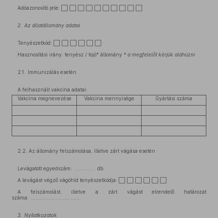
Adóazonosító jele: ⬜ ⬜ ⬜ ⬜ ⬜ ⬜ ⬜ ⬜ ⬜ ⬜
2.
Az állatállomány adatai
Tenyészetkód: ⬜ ⬜ ⬜ ⬜ ⬜ ⬜
Hasznosítási irány: tenyész / tojó* állomány
* a megfelelőt kérjük aláhúzni
2.1. Immunizálás esetén
A felhasznált vakcina adatai:
Vakcina megnevezése
Vakcina mennyisége
Gyártási száma
2.2. Az állomány felszámolása, illetve zárt vágása esetén
Levágatott egyedszám: .............. db
A levágást végző vágóhíd tenyészetkódja: ⬜ ⬜ ⬜ ⬜ ⬜ ⬜
A felszámolást, illetve a zárt vágást elrendelő határozat
száma: ..................................
3.
Nyilatkozatok