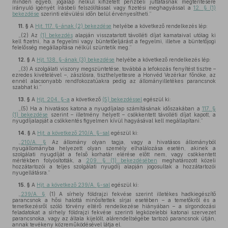
minden egyéb, jogalap nélkül kifizetett pénzbeli juttatásnak megtérítésére
irányuló igényét írásbeli felszólítással vagy fizetési meghagyással a
12. § (1)
bekezdése
szerinti elévülési időn belül érvényesítheti.”
11. §
A
Hjt. 117. §-ának (2) bekezdése
helyébe a következő rendelkezés lép:
„(2) Az
(1) bekezdés
alapján visszatartott távolléti díjat kamataival utólag ki
kell fizetni, ha a fegyelmi vagy büntetőeljárást a fegyelmi, illetve a büntetőjogi
felelősség megállapítása nélkül szüntetik meg.”
12. §
A
Hjt. 138. §-ának (3) bekezdése
helyébe a következő rendelkezés lép:
„(3) A szolgálati viszony megszüntetése, továbbá a lefokozás fenyítést tisztre –
ezredes kivételével –, zászlósra, tiszthelyettesre a Honvéd Vezérkar főnöke, az
ennél alacsonyabb rendfokozatúakra pedig az állományilletékes parancsnok
szabhat ki.”
13. §
A
Hjt. 204. §-a
a következő
(5) bekezdéssel
egészül ki:
„(5) Ha a hivatásos katona a nyugdíjalap számításának időszakában a
117. §
(1) bekezdése
szerint – illetmény helyett – csökkentett távolléti díjat kapott, a
nyugdíjalapját a csökkentés figyelmen kívül hagyásával kell megállapítani.”
14. §
A
Hjt. a következő 210/A. §-sal
egészül ki:
„
210/A. §
Az állomány olyan tagja, vagy a hivatásos állományból
nyugállományba helyezett olyan személy elhalálozása esetén, akinek a
szolgálati nyugdíját a felső korhatár elérése előtt nem, vagy csökkentett
mértékben folyósították, a
209. § (1) bekezdésében
meghatározott közeli
hozzátartozói a teljes szolgálati nyugdíj alapján jogosultak a hozzátartozói
nyugellátásra.”
15. §
A
Hjt. a következő 239/A. §-sal
egészül ki:
„
239/A. §
(1) A sírhely földrajzi fekvése szerint illetékes hadkiegészítő
parancsnok a hősi halottá minősítettek sírjai esetében – a temetőkről és a
temetkezésről szóló törvény eltérő rendelkezése hiányában – a sírgondozási
feladatokat a sírhely földrajzi fekvése szerinti legközelebbi katonai szervezet
parancsnoka, vagy az általa kijelölt, alárendeltségébe tartozó parancsnok útján,
annak tevékeny közreműködésével látja el.