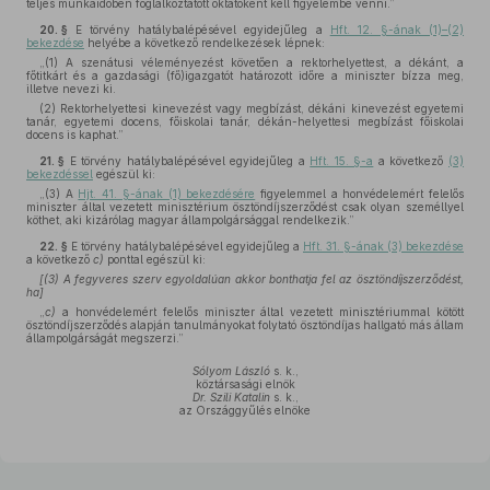
teljes munkaidőben foglalkoztatott oktatóként kell figyelembe venni.”
20. §
E törvény hatálybalépésével egyidejűleg a
Hft. 12. §-ának (1)–(2)
bekezdése
helyébe a következő rendelkezések lépnek:
„(1) A szenátusi véleményezést követően a rektorhelyettest, a dékánt, a
főtitkárt és a gazdasági (fő)igazgatót határozott időre a miniszter bízza meg,
illetve nevezi ki.
(2) Rektorhelyettesi kinevezést vagy megbízást, dékáni kinevezést egyetemi
tanár, egyetemi docens, főiskolai tanár, dékán-helyettesi megbízást főiskolai
docens is kaphat.”
21. §
E törvény hatálybalépésével egyidejűleg a
Hft. 15. §-a
a következő
(3)
bekezdéssel
egészül ki:
„(3) A
Hjt. 41. §-ának (1) bekezdésére
figyelemmel a honvédelemért felelős
miniszter által vezetett minisztérium ösztöndíjszerződést csak olyan személlyel
köthet, aki kizárólag magyar állampolgársággal rendelkezik.”
22. §
E törvény hatálybalépésével egyidejűleg a
Hft. 31. §-ának (3) bekezdése
a következő
c)
ponttal egészül ki:
[(3) A fegyveres szerv egyoldalúan akkor bonthatja fel az ösztöndíjszerződést,
ha]
„
c)
a honvédelemért felelős miniszter által vezetett minisztériummal kötött
ösztöndíjszerződés alapján tanulmányokat folytató ösztöndíjas hallgató más állam
állampolgárságát megszerzi.”
Sólyom László
s. k.,
köztársasági elnök
Dr. Szili Katalin
s. k.,
az Országgyűlés elnöke