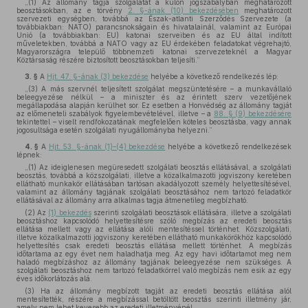
„(1) Az állomány tagja szolgálatát a külön jogszabályban meghatározott
beosztásokban, az e törvény
2. §-ának (10) bekezdésében
meghatározott
szervezeti egységben, továbbá az Észak-atlanti Szerződés Szervezete (a
továbbiakban: NATO) parancsnokságain és hivatalainál, valamint az Európai
Unió (a továbbiakban: EU) katonai szerveiben és az EU által indított
műveletekben, továbbá a NATO vagy az EU érdekében feladatokat végrehajtó,
Magyarországra települő többnemzeti katonai szervezeteknél a Magyar
Köztársaság részére biztosított beosztásokban teljesíti.”
3. §
A
Hjt. 47. §-ának (3) bekezdése
helyébe a következő rendelkezés lép:
„(3) A más szervnél teljesített szolgálat megszüntetésére – a munkavállaló
beleegyezése nélkül – a miniszter és az érintett szerv vezetőjének
megállapodása alapján kerülhet sor. Ez esetben a Honvédség az állomány tagját
az előmeneteli szabályok figyelembevételével, illetve – a
88. § (9) bekezdésére
tekintettel – viselt rendfokozatának megfelelően köteles beosztásba, vagy annak
jogosultsága esetén szolgálati nyugállományba helyezni.”
4. §
A
Hjt. 53. §-ának (1)–(4) bekezdése
helyébe a következő rendelkezések
lépnek:
„(1) Az ideiglenesen megüresedett szolgálati beosztás ellátásával, a szolgálati
beosztás, továbbá a közszolgálati, illetve a közalkalmazotti jogviszony keretében
ellátható munkakör ellátásában tartósan akadályozott személy helyettesítésével,
valamint az állomány tagjának szolgálati beosztásához nem tartozó feladatkör
ellátásával az állomány arra alkalmas tagja átmenetileg megbízható.
(2) Az
(1) bekezdés
szerinti szolgálati beosztások ellátására, illetve a szolgálati
beosztáshoz kapcsolódó helyettesítésre szóló megbízás az eredeti beosztás
ellátása mellett vagy az ellátása alóli mentesítéssel történhet. Közszolgálati,
illetve közalkalmazotti jogviszony keretében ellátható munkakörökhöz kapcsolódó
helyettesítés csak eredeti beosztás ellátása mellett történhet. A megbízás
időtartama az egy évet nem haladhatja meg. Az egy havi időtartamot meg nem
haladó megbízáshoz az állomány tagjának beleegyezése nem szükséges. A
szolgálati beosztáshoz nem tartozó feladatkörrel való megbízás nem esik az egy
éves időkorlátozás alá.
(3) Ha az állomány megbízott tagját az eredeti beosztás ellátása alól
mentesítették, részére a megbízással betöltött beosztás szerinti illetmény jár,
amely nem lehet kevesebb az eredeti illetményénél.