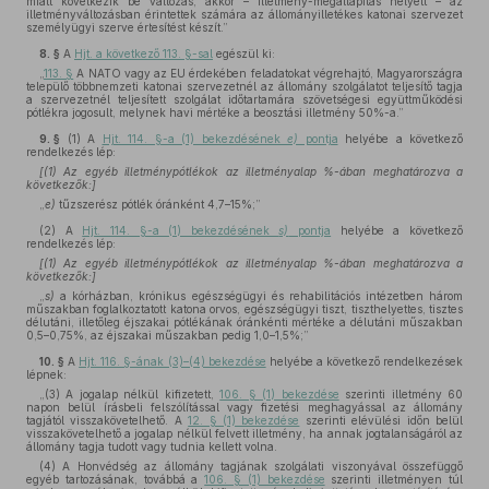
miatt következik be változás, akkor – illetmény-megállapítás helyett – az
illetményváltozásban érintettek számára az állományilletékes katonai szervezet
személyügyi szerve értesítést készít.”
8. §
A
Hjt. a következő 113. §-sal
egészül ki:
„
113. §
A NATO vagy az EU érdekében feladatokat végrehajtó, Magyarországra
települő többnemzeti katonai szervezetnél az állomány szolgálatot teljesítő tagja
a szervezetnél teljesített szolgálat időtartamára szövetségesi együttműködési
pótlékra jogosult, melynek havi mértéke a beosztási illetmény 50%-a.”
9. §
(1)
A
Hjt. 114. §-a (1) bekezdésének
e)
pontja
helyébe a következő
rendelkezés lép:
[(1) Az egyéb illetménypótlékok az illetményalap %-ában meghatározva a
következők:]
„
e)
tűzszerész pótlék óránként 4,7–15%;”
(2)
A
Hjt. 114. §-a (1) bekezdésének
s)
pontja
helyébe a következő
rendelkezés lép:
[(1) Az egyéb illetménypótlékok az illetményalap %-ában meghatározva a
következők:]
„
s)
a kórházban, krónikus egészségügyi és rehabilitációs intézetben három
műszakban foglalkoztatott katona orvos, egészségügyi tiszt, tiszthelyettes, tisztes
délutáni, illetőleg éjszakai pótlékának óránkénti mértéke a délutáni műszakban
0,5–0,75%, az éjszakai műszakban pedig 1,0–1,5%;”
10. §
A
Hjt. 116. §-ának (3)–(4) bekezdése
helyébe a következő rendelkezések
lépnek:
„(3) A jogalap nélkül kifizetett,
106. § (1) bekezdése
szerinti illetmény 60
napon belül írásbeli felszólítással vagy fizetési meghagyással az állomány
tagjától visszakövetelhető. A
12. § (1) bekezdése
szerinti elévülési időn belül
visszakövetelhető a jogalap nélkül felvett illetmény, ha annak jogtalanságáról az
állomány tagja tudott vagy tudnia kellett volna.
(4) A Honvédség az állomány tagjának szolgálati viszonyával összefüggő
egyéb tartozásának, továbbá a
106. § (1) bekezdése
szerinti illetményen túl