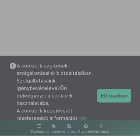
A cookie-k segítenek
szolgáltatásaink biztosításában.
Szolgáltatásaink
igénybevételével Ön
beleegyezik a cookie-k
Elfogadom
használatába.
A cookie-k kezeléséről
részletesebb információt
ide
kattintva olvashat.
Szerkezet
Keresés
Megnyitottak
Eszköztár
Változások