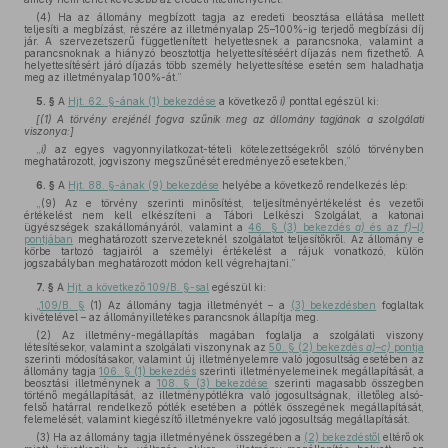
(4) Ha az állomány megbízott tagja az eredeti beosztása ellátása mellett
teljesíti a megbízást, részére az illetményalap 25–100%-ig terjedő megbízási díj
jár. A szervezetszerű függetlenített helyettesnek a parancsnoka, valamint a
parancsnoknak a hiányzó beosztottja helyettesítéséért díjazás nem fizethető. A
helyettesítésért járó díjazás több személy helyettesítése esetén sem haladhatja
meg az illetményalap 100%-át.”
5. §
A
Hjt. 62. §-ának (1) bekezdése
a következő
i)
ponttal egészül ki:
[(1) A törvény erejénél fogva szűnik meg az állomány tagjának a szolgálati
viszonya:]
„
i)
az egyes vagyonnyilatkozat-tételi kötelezettségekről szóló törvényben
meghatározott, jogviszony megszűnését eredményező esetekben,”
6. §
A
Hjt. 88. §-ának (9) bekezdése
helyébe a következő rendelkezés lép:
„(9) Az e törvény szerinti minősítést, teljesítményértékelést és vezetői
értékelést nem kell elkészíteni a Tábori Lelkészi Szolgálat, a katonai
ügyészségek szakállományáról, valamint a
46. § (3) bekezdés
a)
és az
f)–l)
pontjában
meghatározott szervezeteknél szolgálatot teljesítőkről. Az állomány e
körbe tartozó tagjairól a személyi értékelést a rájuk vonatkozó, külön
jogszabályban meghatározott módon kell végrehajtani.”
7. §
A
Hjt. a következő 109/B. §-sal
egészül ki:
„
109/B. §
(1) Az állomány tagja illetményét – a
(3) bekezdésben
foglaltak
kivételével – az állományilletékes parancsnok állapítja meg.
(2) Az illetmény-megállapítás magában foglalja a szolgálati viszony
létesítésekor, valamint a szolgálati viszonynak az
50. § (2) bekezdés
a)–c)
pontja
szerinti módosításakor, valamint új illetményelemre való jogosultság esetében az
állomány tagja
106. § (1) bekezdés
szerinti illetményelemeinek megállapítását, a
beosztási illetménynek a
108. § (3) bekezdése
szerinti magasabb összegben
történő megállapítását, az illetménypótlékra való jogosultságnak, illetőleg alsó-
felső határral rendelkező pótlék esetében a pótlék összegének megállapítását,
felemelését, valamint kiegészítő illetményekre való jogosultság megállapítását.
(3) Ha az állomány tagja illetményének összegében a
(2) bekezdéstől
eltérő ok