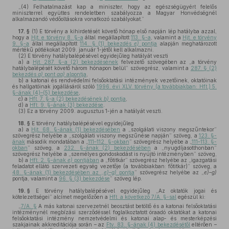
„(4) Felhatalmazást kap a miniszter, hogy az egészségügyért felelős
miniszterrel együttes rendeletben szabályozza a Magyar Honvédségnél
alkalmazandó védőoltásokra vonatkozó szabályokat.”
17. §
(1)
E törvény a kihirdetését követő hónap első napján lép hatályba azzal,
hogy a
Hjt. e törvény 8. §-a
által megállapított
113. §-a
, valamint a
Hjt. e törvény
9. §-a
által megállapított
114. § (1) bekezdés
e)
pontja
alapján meghatározott
mértékű pótlékokat 2009. január 1-jétől kell alkalmazni.
(2)
E törvény hatálybalépésével egyidejűleg hatályát veszti
a)
a
Hjt. 287. §-a (2) bekezdésének
felvezető szövegében az „a törvény
hatálybalépését követő három hónapon belül” szövegrész, valamint a
287. § (2)
bekezdés
a)
pont
aa)
alpontja
,
b)
a katonai és rendvédelmi felsőoktatási intézmények vezetőinek, oktatóinak
és hallgatóinak jogállásáról szóló
1996. évi XLV. törvény (a továbbiakban: Hft.) 5.
§-ának (4)–(5) bekezdése
,
c)
a
Hft. 7. §-a (2) bekezdésének
b)
pontja
,
d)
a
Hft. 9. §-ának (3) bekezdése
.
(3)
Ez a törvény 2009. augusztus 1-jén a hatályát veszti.
18. §
E törvény hatálybalépésével egyidejűleg
a)
a
Hjt. 68. §-ának (1) bekezdésében
a „szolgálati viszony megszűntekor”
szövegrész helyébe a „szolgálati viszony megszűnése napján” szöveg, a
123. §-
ának
második mondatában a „
111–112. §-okban
” szövegrész helyébe a „
111–113. §-
okban
” szöveg, a
232. §-ának (2) bekezdésében
a „nyugdíjasotthonban”
szövegrész helyébe a „személyes gondoskodást is nyújtó intézményben” szöveg,
b)
a
Hft. 2. §-ának
e)
pontjában
a „főtitkár” szövegrész helyébe az „igazgatási
feladatot ellátó szervezeti egység vezetője (a továbbiakban: főtitkár)” szöveg, a
48. §-ának (1) bekezdésében az „
e)–g)
pontja
” szövegrész helyébe az „
e)–g)
pontja, valamint a
96. § (3) bekezdése
” szöveg lép.
19. §
E törvény hatálybalépésével egyidejűleg „Az oktatók jogai és
kötelezettségei” alcímet megelőzően a
Hft. a következő 7/A. §-sal
egészül ki:
„
7/A. §
A más katonai szervezetnél beosztást betöltő és a katonai felsőoktatási
intézménynél megbízási szerződéssel foglalkoztatott óraadó oktatókat a katonai
felsőoktatási intézmény nemzetvédelmi és katonai alap- és mesterképzési
szakjainak akkreditációja során – az
Ftv. 83. §-ának (4) bekezdésétől
eltérően –