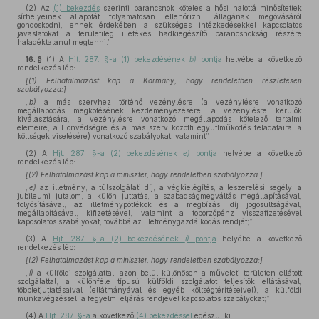
(2) Az
(1) bekezdés
szerinti parancsnok köteles a hősi halottá minősítettek
sírhelyeinek állapotát folyamatosan ellenőrizni, állagának megóvásáról
gondoskodni, ennek érdekében a szükséges intézkedésekkel kapcsolatos
javaslatokat a területileg illetékes hadkiegészítő parancsnokság részére
haladéktalanul megtenni.”
16. §
(1)
A
Hjt. 287. §-a (1) bekezdésének
b)
pontja
helyébe a következő
rendelkezés lép:
[(1) Felhatalmazást kap a Kormány, hogy rendeletben részletesen
szabályozza:]
„
b)
a más szervhez történő vezénylésre (a vezénylésre vonatkozó
megállapodás megkötésének kezdeményezésére, a vezénylésre kerülők
kiválasztására, a vezénylésre vonatkozó megállapodás kötelező tartalmi
elemeire, a Honvédségre és a más szerv közötti együttműködés feladataira, a
költségek viselésére) vonatkozó szabályokat, valamint”
(2)
A
Hjt. 287. §-a (2) bekezdésének
e)
pontja
helyébe a következő
rendelkezés lép:
[(2) Felhatalmazást kap a miniszter, hogy rendeletben szabályozza:]
„
e)
az illetmény, a túlszolgálati díj, a végkielégítés, a leszerelési segély, a
jubileumi jutalom, a külön juttatás, a szabadságmegváltás megállapításával,
folyósításával, az illetménypótlékok és a megbízási díj jogosultságával,
megállapításával, kifizetésével, valamint a toborzópénz visszafizetésével
kapcsolatos szabályokat, továbbá az illetménygazdálkodás rendjét;”
(3)
A
Hjt. 287. §-a (2) bekezdésének
i)
pontja
helyébe a következő
rendelkezés lép:
[(2) Felhatalmazást kap a miniszter, hogy rendeletben szabályozza:]
„
i)
a külföldi szolgálattal, azon belül különösen a műveleti területen ellátott
szolgálattal, a különféle típusú külföldi szolgálatot teljesítők ellátásával,
többletjuttatásaival (ellátmányával és egyéb költségtérítéseivel), a külföldi
munkavégzéssel, a fegyelmi eljárás rendjével kapcsolatos szabályokat;”
(4)
A
Hjt. 287. §-a
a következő
(4) bekezdéssel
egészül ki: