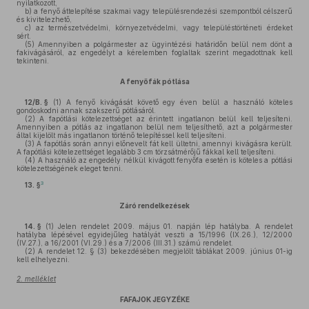
nyilatkozott,
b)
a fenyő áttelepítése szakmai vagy településrendezési szempontból célszerű
és kivitelezhető,
c)
az természetvédelmi, környezetvédelmi, vagy településtörténeti érdeket
sért.
(5)
Amennyiben a polgármester az ügyintézési határidőn belül nem dönt a
fakivágásáról, az engedélyt a kérelemben foglaltak szerint megadottnak kell
tekinteni.
A fenyőfák pótlása
12/B. §
(1)
A fenyő kivágását követő egy éven belül a használó köteles
gondoskodni annak szakszerű pótlásáról.
(2)
A fapótlási kötelezettséget az érintett ingatlanon belül kell teljesíteni.
Amennyiben a pótlás az ingatlanon belül nem teljesíthető, azt a polgármester
által kijelölt más ingatlanon történő telepítéssel kell teljesíteni.
(3)
A fapótlás során annyi előnevelt fát kell ültetni, amennyi kivágásra került.
A fapótlási kötelezettséget legalább 3 cm törzsátmérőjű fákkal kell teljesíteni.
(4)
A használó az engedély nélkül kivágott fenyőfa esetén is köteles a pótlási
kötelezettségének eleget tenni.
3
13. §
Záró rendelkezések
14. §
(1)
Jelen rendelet 2009. május 01. napján lép hatályba. A rendelet
hatályba lépésével egyidejűleg hatályát veszti a 15/1996 (IX.26.), 12/2000
(IV.27.), a 16/2001 (VI.29.) és a 7/2006 (III.31.) számú rendelet.
(2)
A rendelet 12. § (3) bekezdésében megjelölt táblákat 2009. június 01-ig
kell elhelyezni.
2. melléklet
FAFAJOK JEGYZÉKE