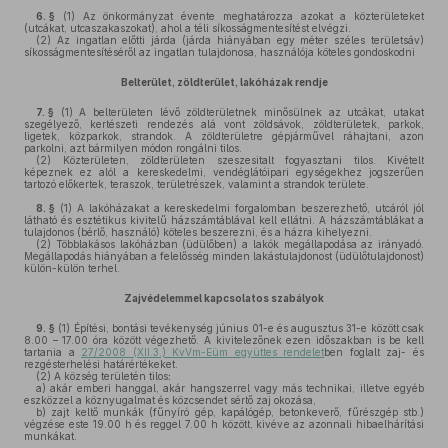
6. §
(1)
Az önkormányzat évente meghatározza azokat a közterületeket
(utcákat, utcaszakaszokat), ahol a téli síkosságmentesítést elvégzi.
(2)
Az ingatlan előtti járda (járda hiányában egy méter széles területsáv)
síkosságmentesítéséről az ingatlan tulajdonosa, használója köteles gondoskodni
Belterület, zöldterület, lakóházak rendje
7. §
(1)
A belterületen lévő zöldterületnek minősülnek az utcákat, utakat
szegélyező, kertészeti rendezés alá vont zöldsávok, zöldterületek, parkok,
ligetek, közparkok, strandok. A zöldterületre gépjárművel ráhajtani, azon
parkolni, azt bármilyen módon rongálni tilos.
(2)
Közterületen, zöldterületen szeszesitalt fogyasztani tilos. Kivételt
képeznek ez alól a kereskedelmi, vendéglátóipari egységekhez jogszerűen
tartozó előkertek, teraszok, területrészek, valamint a strandok területe.
8. §
(1)
A lakóházakat a kereskedelmi forgalomban beszerezhető, utcáról jól
látható és esztétikus kivitelű házszámtáblával kell ellátni. A házszámtáblákat a
tulajdonos (bérlő, használó) köteles beszerezni, és a házra kihelyezni.
(2)
Többlakásos lakóházban (üdülőben) a lakók megállapodása az irányadó.
Megállapodás hiányában a felelősség minden lakástulajdonost (üdülőtulajdonost)
külön-külön terhel.
Zajvédelemmel kapcsolatos szabályok
9. §
(1)
Építési, bontási tevékenység június 01-e és augusztus 31-e között csak
8.00 – 17.00 óra között végezhető. A kivitelezőnek ezen időszakban is be kell
tartania a
27/2008 (XII.3.) KvVm-Eüm együttes rendelet
ben foglalt zaj- és
rezgésterhelési határértékeket.
(2)
A község területén tilos
:
a)
akár emberi hanggal, akár hangszerrel vagy más technikai, illetve egyéb
eszközzel a köznyugalmat és közcsendet sértő zaj okozása,
b)
zajt keltő munkák (fűnyíró gép, kapálógép, betonkeverő, fűrészgép stb.)
végzése este 19.00 h és reggel 7.00 h között, kivéve az azonnali hibaelhárítási
munkákat.