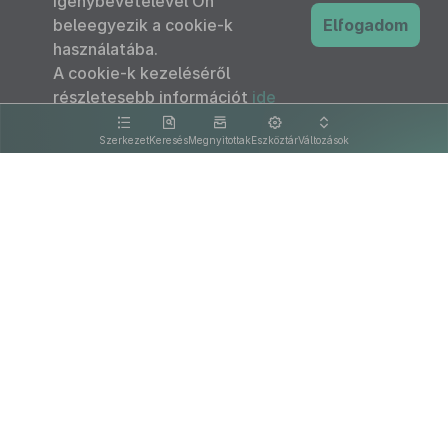
igénybevételével Ön
beleegyezik a cookie-k
Elfogadom
használatába.
A cookie-k kezeléséről
részletesebb információt
ide
kattintva olvashat.
Szerkezet
Keresés
Megnyitottak
Eszköztár
Változások
Kapcsolat