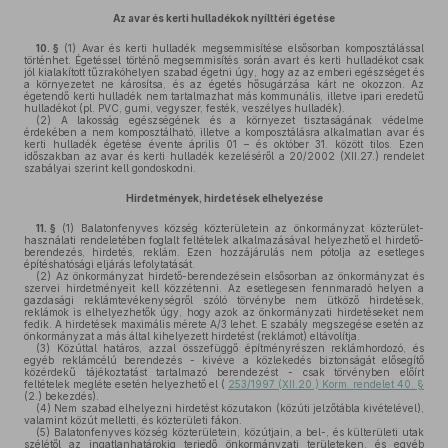
Az avar és kerti hulladékok nyílttéri égetése
10. §
(1)
Avar és kerti hulladék megsemmisítése elsősorban komposztálással
történhet. Égetéssel történő megsemmisítés során avart és kerti hulladékot csak
jól kialakított tűzrakóhelyen szabad égetni úgy, hogy az az emberi egészséget és
a környezetet ne károsítsa, és az égetés hősugárzása kárt ne okozzon. Az
égetendő kerti hulladék nem tartalmazhat más kommunális, illetve ipari eredetű
hulladékot (pl. PVC, gumi, vegyszer, festék, veszélyes hulladék).
(2)
A lakosság egészségének és a környezet tisztaságának védelme
érdekében a nem komposztálható, illetve a komposztálásra alkalmatlan avar és
kerti hulladék égetése évente április 01 – és október 31. között tilos. Ezen
időszakban az avar és kerti hulladék kezeléséről a 20/2002 (XII.27.) rendelet
szabályai szerint kell gondoskodni.
Hirdetmények, hirdetések elhelyezése
11. §
(1)
Balatonfenyves község közterületein az önkormányzat közterület-
használati rendeletében foglalt feltételek alkalmazásával helyezhető el hirdető-
berendezés, hirdetés, reklám. Ezen hozzájárulás nem pótolja az esetleges
építéshatósági eljárás lefolytatását.
(2)
Az önkormányzat hirdető-berendezésein elsősorban az önkormányzat és
szervei hirdetményeit kell közzétenni. Az esetlegesen fennmaradó helyen a
gazdasági reklámtevékenységről szóló törvénybe nem ütköző hirdetések,
reklámok is elhelyezhetők úgy, hogy azok az önkormányzati hirdetéseket nem
fedik. A hirdetések maximális mérete A/3 lehet. E szabály megszegése esetén az
önkormányzat a más által kihelyezett hirdetést (reklámot) eltávolítja.
(3)
Közúttal határos, azzal összefüggő építményrészen reklámhordozó, és
egyéb reklámcélú berendezés - kivéve a közlekedés biztonságát elősegítő
közérdekű tájékoztatást tartalmazó berendezést - csak törvényben előírt
feltételek megléte esetén helyezhető el (
253/1997 (XII.20.) Korm. rendelet 40. §
(2.) bekezdés).
(4)
Nem szabad elhelyezni hirdetést közutakon (közúti jelzőtábla kivételével),
valamint közút melletti, és közterületi fákon.
(5)
Balatonfenyves község közterületein, közútjain, a bel-, és külterületi utak
szélétől az ingatlanhatárokig terjedő önkormányzati területeken, és egyéb