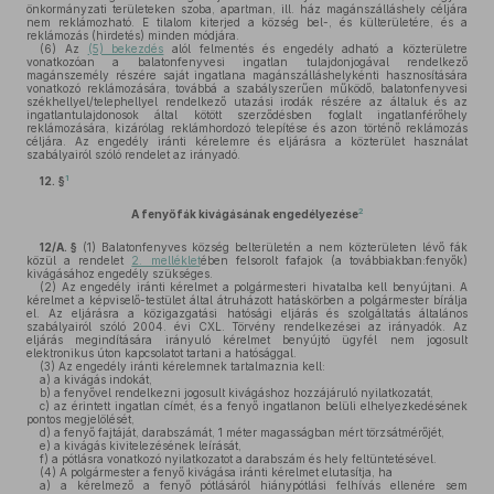
önkormányzati területeken szoba, apartman, ill. ház magánszálláshely céljára
nem reklámozható. E tilalom kiterjed a község bel-, és külterületére, és a
reklámozás (hirdetés) minden módjára.
(6)
Az
(5) bekezdés
alól felmentés és engedély adható a közterületre
vonatkozóan a balatonfenyvesi ingatlan tulajdonjogával rendelkező
magánszemély részére saját ingatlana magánszálláshelykénti hasznosítására
vonatkozó reklámozására, továbbá a szabályszerűen működő, balatonfenyvesi
székhellyel/telephellyel rendelkező utazási irodák részére az általuk és az
ingatlantulajdonosok által kötött szerződésben foglalt ingatlanférőhely
reklámozására, kizárólag reklámhordozó telepítése és azon történő reklámozás
céljára. Az engedély iránti kérelemre és eljárásra a közterület használat
szabályairól szóló rendelet az irányadó.
1
12. §
2
A fenyőfák kivágásának engedélyezése
12/A. §
(1)
Balatonfenyves község belterületén a nem közterületen lévő fák
közül a rendelet
2. melléklet
ében felsorolt fafajok (a továbbiakban:fenyők)
kivágásához engedély szükséges.
(2)
Az engedély iránti kérelmet a polgármesteri hivatalba kell benyújtani. A
kérelmet a képviselő-testület által átruházott hatáskörben a polgármester bírálja
el. Az eljárásra a közigazgatási hatósági eljárás és szolgáltatás általános
szabályairól szóló 2004. évi CXL. Törvény rendelkezései az irányadók. Az
eljárás megindítására irányuló kérelmet benyújtó ügyfél nem jogosult
elektronikus úton kapcsolatot tartani a hatósággal.
(3)
Az engedély iránti kérelemnek tartalmaznia kell:
a)
a kivágás indokát,
b)
a fenyővel rendelkezni jogosult kivágáshoz hozzájáruló nyilatkozatát,
c)
az érintett ingatlan címét, és a fenyő ingatlanon belüli elhelyezkedésének
pontos megjelölését,
d)
a fenyő fajtáját, darabszámát, 1 méter magasságban mért törzsátmérőjét,
e)
a kivágás kivitelezésének leírását,
f)
a pótlásra vonatkozó nyilatkozatot a darabszám és hely feltüntetésével.
(4)
A polgármester a fenyő kivágása iránti kérelmet elutasítja, ha
a)
a kérelmező a fenyő pótlásáról hiánypótlási felhívás ellenére sem