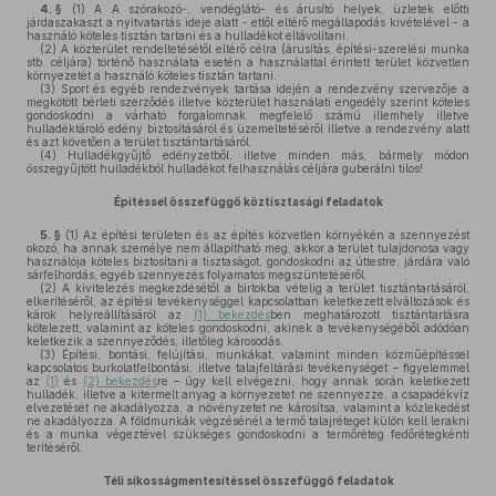
4. §
(1)
A A szórakozó-, vendéglátó- és árusító helyek, üzletek előtti
járdaszakaszt a nyitvatartás ideje alatt - ettől eltérő megállapodás kivételével - a
használó köteles tisztán tartani és a hulladékot eltávolítani.
(2)
A közterület rendeltetésétől eltérő célra (árusítás, építési-szerelési munka
stb. céljára) történő használata esetén a használattal érintett terület közvetlen
környezetét a használó köteles tisztán tartani.
(3)
Sport és egyéb rendezvények tartása idején a rendezvény szervezője a
megkötött bérleti szerződés illetve közterület használati engedély szerint köteles
gondoskodni a várható forgalomnak megfelelő számú illemhely illetve
hulladéktároló edény biztosításáról és üzemeltetéséről illetve a rendezvény alatt
és azt követően a terület tisztántartásáról.
(4)
Hulladékgyűjtő edényzetből, illetve minden más, bármely módon
összegyűjtött hulladékból hulladékot felhasználás céljára guberálni tilos!
Építéssel összefüggő köztisztasági feladatok
5. §
(1)
Az építési területen és az építés közvetlen környékén a szennyezést
okozó, ha annak személye nem állapítható meg, akkor a terület tulajdonosa vagy
használója köteles biztosítani a tisztaságot, gondoskodni az úttestre, járdára való
sárfelhordás, egyéb szennyezés folyamatos megszüntetéséről.
(2)
A kivitelezés megkezdésétől a birtokba vételig a terület tisztántartásáról,
elkerítéséről, az építési tevékenységgel kapcsolatban keletkezett elváltozások és
károk helyreállításáról az
(1) bekezdés
ben meghatározott tisztántartásra
kötelezett, valamint az köteles gondoskodni, akinek a tevékenységéből adódóan
keletkezik a szennyeződés, illetőleg károsodás.
(3)
Építési, bontási, felújítási, munkákat, valamint minden közműépítéssel
kapcsolatos burkolatfelbontási, illetve talajfeltárási tevékenységet – figyelemmel
az
(1)
és
(2) bekezdés
re – úgy kell elvégezni, hogy annak során keletkezett
hulladék, illetve a kitermelt anyag a környezetet ne szennyezze, a csapadékvíz
elvezetését ne akadályozza, a növényzetet ne károsítsa, valamint a közlekedést
ne akadályozza. A földmunkák végzésénél a termő talajréteget külön kell lerakni
és a munka végeztével szükséges gondoskodni a termőréteg fedőrétegkénti
terítéséről.
Téli síkosságmentesítéssel összefüggő feladatok