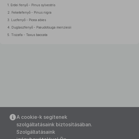
1.
Erdei fenyő - Pinus sylvestris
2.
Feketefenyő - Pinus nigra
3.
Lucfenyő - Picea abies
4.
Duglaszfenyő - Pseudotsuga menziesii
5.
Tiszafa - Taxus baccata
A cookie-k segítenek
szolgáltatásaink biztosításában.
Szolgáltatásaink