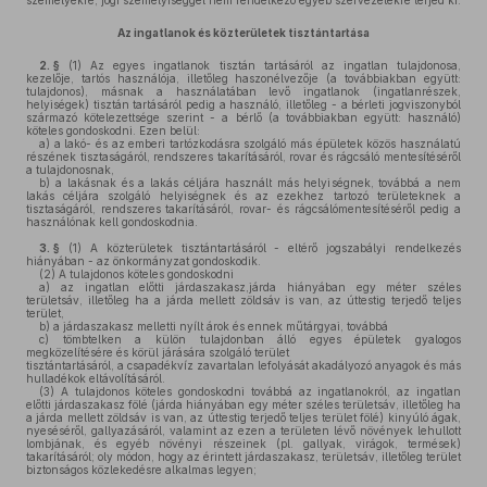
személyekre, jogi személyiséggel nem rendelkező egyéb szervezetekre terjed ki.
Az ingatlanok és közterületek tisztántartása
2. §
(1)
Az egyes ingatlanok tisztán tartásáról az ingatlan tulajdonosa,
kezelője, tartós használója, illetőleg haszonélvezője (a továbbiakban együtt:
tulajdonos), másnak a használatában levő ingatlanok (ingatlanrészek,
helyiségek) tisztán tartásáról pedig a használó, illetőleg - a bérleti jogviszonyból
származó kötelezettsége szerint - a bérlő (a továbbiakban együtt: használó)
köteles gondoskodni. Ezen belül:
a)
a lakó- és az emberi tartózkodásra szolgáló más épületek közös használatú
részének tisztaságáról, rendszeres takarításáról, rovar és rágcsáló mentesítéséről
a tulajdonosnak,
b)
a lakásnak és a lakás céljára használt más helyiségnek, továbbá a nem
lakás céljára szolgáló helyiségnek és az ezekhez tartozó területeknek a
tisztaságáról, rendszeres takarításáról, rovar- és rágcsálómentesítéséről pedig a
használónak kell gondoskodnia.
3. §
(1)
A közterületek tisztántartásáról - eltérő jogszabályi rendelkezés
hiányában - az önkormányzat gondoskodik.
(2)
A tulajdonos köteles gondoskodni
a)
az ingatlan előtti járdaszakasz,járda hiányában egy méter széles
területsáv, illetőleg ha a járda mellett zöldsáv is van, az úttestig terjedő teljes
terület,
b)
a járdaszakasz melletti nyílt árok és ennek műtárgyai, továbbá
c)
tömbtelken a külön tulajdonban álló egyes épületek gyalogos
megközelítésére és körül járására szolgáló terület
tisztántartásáról, a csapadékvíz zavartalan lefolyását akadályozó anyagok és más
hulladékok eltávolításáról.
(3)
A tulajdonos köteles gondoskodni továbbá az ingatlanokról, az ingatlan
előtti járdaszakasz fölé (járda hiányában egy méter széles területsáv, illetőleg ha
a járda mellett zöldsáv is van, az úttestig terjedő teljes terület fölé) kinyúló ágak,
nyeséséről, gallyazásáról, valamint az ezen a területen lévő növények lehullott
lombjának, és egyéb növényi részeinek (pl. gallyak, virágok, termések)
takarításáról; oly módon, hogy az érintett járdaszakasz, területsáv, illetőleg terület
biztonságos közlekedésre alkalmas legyen;