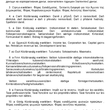
данъци на корпоративния данък, окончателен годишен (патентен) данък;
3. Ciprus esetében: Φόρος Εισοδήματος, 'Εκτακτη Εισφορά για την Άμυνα της
Δημοκρατίας, Φόρος Κεφαλαιουχικών Κερδών, Φόρος Ακίνητης Ιδιοκτησίας;
4. a Cseh Köztársaság esetében: Daně z příjmů, Daň z nemovitostí, Daň
dědická, daň darovací a daň z převodu nemovitostí, Daň z přidané hodnoty,
Spotřební daně;
5. a Dán Királyság esetében: Indkomstskat til staten, Selskabsskat, Den
kommunale indkomstskat, Den amtskommunale indkomstskat,
Folkepensionsbidragene, Sømandsskat Den særlige indkomstskat, Kirkeskat,
Formueskat til staten, Bidrag til dagpengefonden;
6. az Egyesült Királyság esetében: Income tax, Corporation tax, Capital gains
tax, Petroleum revenue tax, Development land tax;
7. az Észt Köztársaság esetében: Tulumaks, Sotsiaalmaks, Maamaks;
8. a Finn Köztársaság esetében: Valtion tuloverot/de statliga inkomstskatterna,
Yhteisöjen tulovero/inkomstskatten för samfund,
Kunnallisvero/kommunalskatten, Kirkollisvero/kyrkoskatten,
Kansaneläkevakuutusmaksu/folkpensionsförsäkringspremien,
Sairausvakuutusmaksu/sjukförsäkringspremien, Korkotulon
lähdevero/källskatten på ränteinkomst, Rajoitetusti verovelvollisen
lähdevero/källskatten för begränsat skattskyldig,
Valtion varalllisuusvero/den statliga förmögenhetsskatten,
Kiinteistövero/fastighetsskatten;
9. a Francia Köztársaság esetében: Impôt sur le revenu, Impôt sur les sociétés,
Taxe professionnelle, Taxe foncière sur les propriétés bâties, Taxe foncière sur les
propriétés non bâties;
10. a Görög Köztársaság esetében: Φόρος εισοδήματος φυσικών προσώπων ,
Φόρος εισοδήματος φυμικών προσώπων, Φορος ακινήτου περιοσίας;