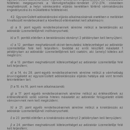
feltételei megegyeznek a Vámvégrehajtási-rendelet 272–274. cikkeiben
meghatározott, a helyi vámkezelési eljárás keretében történő vámraktározás
engedélyezési és működtetési feltételeivel.
42. Egyszerűsített adóraktározási eljárás alkalmazásának esetében e melléklet
hivatkozott rendelkezéseit a következő eltérésekkel kell alkalmazni:
a)
a 9. pont egyéb rendelkezéseinek sérelme nélkül a beraktározás az
adóraktár üzemeltetőjénél indítványozható;
b)
a 11. ponttól eltérően a beraktározási okmányt 2 példányban kell benyújtani;
c)
a 12. pontban meghatározott okirat-bemutatási kötelezettséget az adóraktár
üzemeltetője felé kell teljesíteni, továbbá az erről készített másolatot 1
példányban az adóraktár üzemeltetőjének kell csatolni, aki (amely) köteles azt
megőrizni;
d)
a 13. pontban meghatározott kötelezettséget az adóraktár üzemeltetője felé
kell teljesíteni;
e)
a 14. és 28. pont egyéb rendelkezéseinek sérelme nélkül a vámhatóság
áruvizsgálatot az egyszerűsített adóraktározási eljárás hatálya alá vont termék
tekintetében tart;
f)
a 15. és 16. pont nem alkalmazandó;
g)
a 17. pont egyéb rendelkezéseinek sérelme nélkül az értékesítőnek az
értékesítéséről szóló számla hiteles másolatát az adóraktár felügyeletét ellátó
vámszervnek nem kell megküldeni;
h)
a 21. pont egyéb rendelkezéseinek sérelme nélkül a kiraktározás az
adóraktár üzemeltetőjénél indítványozható;
i)
a 23. ponttól eltérően a kiraktározási okmányt 2 példányban kell benyújtani;
j)
a 24. pontban meghatározott kötelezettséget az adóraktár üzemeltetője felé
kell teljesíteni;