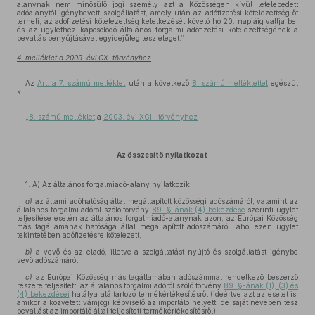
alanynak nem minősülő jogi személy azt a Közösségen kívül letelepedett
adóalanytól igénybevett szolgáltatást, amely után az adófizetési kötelezettség őt
terheli, az adófizetési kötelezettség keletkezését követő hó 20. napjáig vallja be,
és az ügylethez kapcsolódó általános forgalmi adófizetési kötelezettségének a
bevallás benyújtásával egyidejűleg tesz eleget.”
4. melléklet a 2009. évi CX. törvényhez
Az
Art. a 7. számú melléklet
után a következő
8. számú melléklettel
egészül
ki:
„
8. számú melléklet
a
2003. évi XCII. törvényhez
Az összesítő nyilatkozat
1. A) Az általános forgalmiadó-alany nyilatkozik:
a)
az állami adóhatóság által megállapított közösségi adószámáról, valamint az
általános forgalmi adóról szóló törvény
89. §-ának (4) bekezdése
szerinti ügylet
teljesítése esetén az általános forgalmiadó-alanynak azon, az Európai Közösség
más tagállamának hatósága által megállapított adószámáról, ahol ezen ügylet
tekintetében adófizetésre kötelezett,
b)
a vevő és az eladó, illetve a szolgáltatást nyújtó és szolgáltatást igénybe
vevő adószámáról,
c)
az Európai Közösség más tagállamában adószámmal rendelkező beszerző
részére teljesített, az általános forgalmi adóról szóló törvény
89. §-ának (1), (3) és
(4) bekezdései
hatálya alá tartozó termékértékesítésről (ideértve azt az esetet is,
amikor a közvetett vámjogi képviselő az importáló helyett, de saját nevében tesz
bevallást az importáló által teljesített termékértékesítésről),