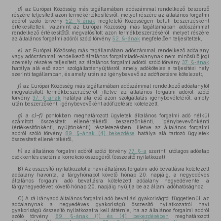
d)
az Európai Közösség más tagállamában adószámmal rendelkező beszerző
részére teljesített azon termékértékesítésről, melyet részére az általános forgalmi
adóról szóló törvény
52. §-ának
megfelelő Közösségen belüli beszerzésként
értékesítettek, valamint az Európai Közösség más tagállamában adószámmal
rendelkező értékesítőtől megvalósított azon termékbeszerzéséről, melyet részére
az általános forgalmi adóról szóló törvény
52. §-ának
megfelelően teljesítettek,
e)
az Európai Közösség más tagállamában adószámmal rendelkező adóalany
vagy adószámmal rendelkező általános forgalmiadó-alanynak nem minősülő jogi
személy részére teljesített, az általános forgalmi adóról szóló törvény
37. §-ának
hatálya alá eső azon szolgáltatásnyújtásról, amely adóköteles a teljesítési hely
szerinti tagállamban, és amely után az igénybevevő az adófizetésre kötelezett,
f)
az Európai Közösség más tagállamában adószámmal rendelkező adóalanytól
megvalósított termékbeszerzéséről, illetve az általános forgalmi adóról szóló
törvény
37. §-ának
hatálya alá eső azon szolgáltatás igénybevételéről, amely
után beszerzőként, igénybevevőként adófizetésre kötelezett,
g)
a
c)–f)
pontokban meghatározott ügyletek általános forgalmi adó nélkül
számított összesített ellenértékéről beszerzőnkénti, igénybevevőnkénti
(értékesítőnkénti, nyújtónkénti) részletezésben, illetve az általános forgalmi
adóról szóló törvény
89. §-ának (4) bekezdése
hatálya alá tartozó ügyletek
összesített ellenértékéről,
h)
az általános forgalmi adóról szóló törvény
77. §-a
szerinti utólagos adóalap
csökkentés esetén a korrekció összegéről (összesítő nyilatkozat).
B) Az összesítő nyilatkozatot a havi általános forgalmi adó bevallásra kötelezett
adóalany havonta, a tárgyhónapot követő hónap 20. napjáig, a negyedéves
általános forgalmi adó bevallásra kötelezett adóalany negyedévente, a
tárgynegyedévet követő hónap 20. napjáig nyújtja be az állami adóhatósághoz.
C) A rá irányadó általános forgalmi adó bevallási gyakoriságtól függetlenül, az
adóalanynak a negyedéves gyakoriságú összesítő nyilatkozatról havi
gyakoriságú összesítő nyilatkozatra kell áttérnie, ha az általános forgalmi adóról
szóló törvény
89. §-ának (1) és (4) bekezdésében
meghatározott