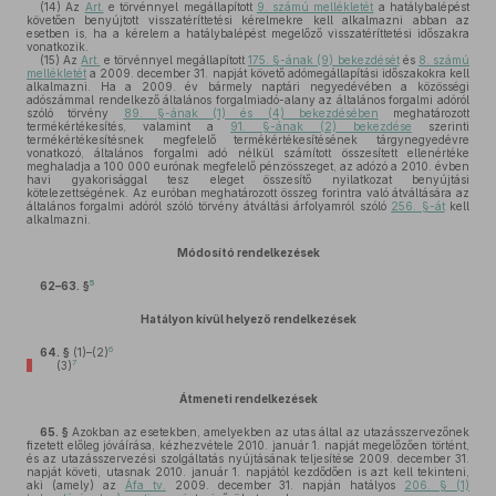
(14)
Az
Art.
e törvénnyel megállapított
9. számú mellékletét
a hatálybalépést
követően benyújtott visszatéríttetési kérelmekre kell alkalmazni abban az
esetben is, ha a kérelem a hatálybalépést megelőző visszatéríttetési időszakra
vonatkozik.
(15)
Az
Art.
e törvénnyel megállapított
175. §-ának (9) bekezdését
és
8. számú
mellékletét
a 2009. december 31. napját követő adómegállapítási időszakokra kell
alkalmazni. Ha a 2009. év bármely naptári negyedévében a közösségi
adószámmal rendelkező általános forgalmiadó-alany az általános forgalmi adóról
szóló törvény
89. §-ának (1) és (4) bekezdésében
meghatározott
termékértékesítés, valamint a
91. §-ának (2) bekezdése
szerinti
termékértékesítésnek megfelelő termékértékesítésének tárgynegyedévre
vonatkozó, általános forgalmi adó nélkül számított összesített ellenértéke
meghaladja a 100 000 eurónak megfelelő pénzösszeget, az adózó a 2010. évben
havi gyakorisággal tesz eleget összesítő nyilatkozat benyújtási
kötelezettségének. Az euróban meghatározott összeg forintra való átváltására az
általános forgalmi adóról szóló törvény átváltási árfolyamról szóló
256. §-át
kell
alkalmazni.
Módosító rendelkezések
5
62–63. §
Hatályon kívül helyező rendelkezések
6
64. §
(1)–(2)
7
(3)
Átmeneti rendelkezések
65. §
Azokban az esetekben, amelyekben az utas által az utazásszervezőnek
fizetett előleg jóváírása, kézhezvétele 2010. január 1. napját megelőzően történt,
és az utazásszervezési szolgáltatás nyújtásának teljesítése 2009. december 31.
napját követi, utasnak 2010. január 1. napjától kezdődően is azt kell tekinteni,
aki (amely) az
Áfa tv.
2009. december 31. napján hatályos
206. § (1)