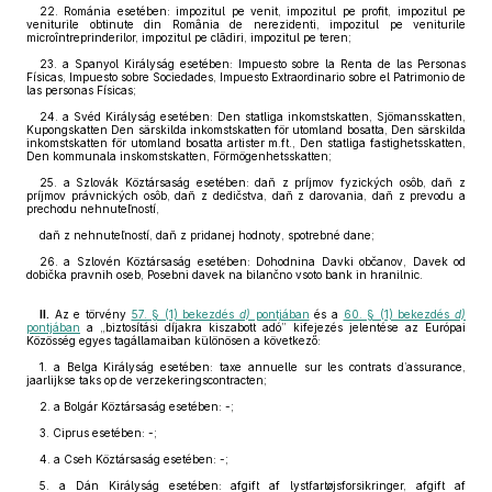
22. Románia esetében: impozitul pe venit, impozitul pe profit, impozitul pe
veniturile obtinute din România de nerezidenti, impozitul pe veniturile
microîntreprinderilor, impozitul pe clădiri, impozitul pe teren;
23. a Spanyol Királyság esetében: Impuesto sobre la Renta de las Personas
Físicas, Impuesto sobre Sociedades, Impuesto Extraordinario sobre el Patrimonio de
las personas Físicas;
24. a Svéd Királyság esetében: Den statliga inkomstskatten, Sjömansskatten,
Kupongskatten Den särskilda inkomstskatten för utomland bosatta, Den särskilda
inkomstskatten för utomland bosatta artister m.ft., Den statliga fastighetsskatten,
Den kommunala inskomstskatten, Förmögenhetsskatten;
25. a Szlovák Köztársaság esetében: daň z príjmov fyzických osôb, daň z
príjmov právnických osôb, daň z dedičstva, daň z darovania, daň z prevodu a
prechodu nehnuteľností,
daň z nehnuteľností, daň z pridanej hodnoty, spotrebné dane;
26. a Szlovén Köztársaság esetében: Dohodnina Davki občanov, Davek od
dobička pravnih oseb, Posebni davek na bilančno vsoto bank in hranilnic.
II.
Az e törvény
57. § (1) bekezdés
d)
pontjában
és a
60. § (1) bekezdés
d)
pontjában
a „biztosítási díjakra kiszabott adó” kifejezés jelentése az Európai
Közösség egyes tagállamaiban különösen a következő:
1. a Belga Királyság esetében: taxe annuelle sur les contrats d’assurance,
jaarlijkse taks op de verzekeringscontracten;
2. a Bolgár Köztársaság esetében: -;
3. Ciprus esetében: -;
4. a Cseh Köztársaság esetében: -;
5. a Dán Királyság esetében: afgift af lystfartøjsforsikringer, afgift af