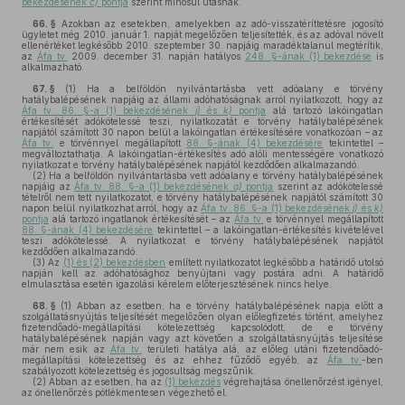
bekezdésének
c)
pontja
szerint minősül utasnak.
66. §
Azokban az esetekben, amelyekben az adó-visszatéríttetésre jogosító
ügyletet még 2010. január 1. napját megelőzően teljesítették, és az adóval növelt
ellenértéket legkésőbb 2010. szeptember 30. napjáig maradéktalanul megtérítik,
az
Áfa tv.
2009. december 31. napján hatályos
248. §-ának (1) bekezdése
is
alkalmazható.
67. §
(1)
Ha a belföldön nyilvántartásba vett adóalany e törvény
hatálybalépésének napjáig az állami adóhatóságnak arról nyilatkozott, hogy az
Áfa tv. 86. §-a (1) bekezdésének
j)
és
k)
pontja
alá tartozó lakóingatlan
értékesítését adókötelessé teszi, nyilatkozatát e törvény hatálybalépésének
napjától számított 30 napon belül a lakóingatlan értékesítésére vonatkozóan – az
Áfa tv.
e törvénnyel megállapított
88. §-ának (4) bekezdésére
tekintettel –
megváltoztathatja. A lakóingatlan-értékesítés adó alóli mentességére vonatkozó
nyilatkozat e törvény hatálybalépésének napjától kezdődően alkalmazandó.
(2)
Ha a belföldön nyilvántartásba vett adóalany e törvény hatálybalépésének
napjáig az
Áfa tv. 88. §-a (1) bekezdésének
a)
pontja
szerint az adókötelessé
tételről nem tett nyilatkozatot, e törvény hatálybalépésének napjától számított 30
napon belül nyilatkozhat arról, hogy az
Áfa tv. 86. §-a (1) bekezdésének
j)
és
k)
pontja
alá tartozó ingatlanok értékesítését – az
Áfa tv.
e törvénnyel megállapított
88. §-ának (4) bekezdésére
tekintettel – a lakóingatlan-értékesítés kivételével
teszi adókötelessé. A nyilatkozat e törvény hatálybalépésének napjától
kezdődően alkalmazandó.
(3)
Az
(1) és (2) bekezdésben
említett nyilatkozatot legkésőbb a határidő utolsó
napján kell az adóhatósághoz benyújtani vagy postára adni. A határidő
elmulasztása esetén igazolási kérelem előterjesztésének nincs helye.
68. §
(1)
Abban az esetben, ha e törvény hatálybalépésének napja előtt a
szolgáltatásnyújtás teljesítését megelőzően olyan előlegfizetés történt, amelyhez
fizetendőadó-megállapítási kötelezettség kapcsolódott, de e törvény
hatálybalépésének napján vagy azt követően a szolgáltatásnyújtás teljesítése
már nem esik az
Áfa tv.
területi hatálya alá, az előleg utáni fizetendőadó-
megállapítási kötelezettség és az ehhez fűződő egyéb, az
Áfa tv.
-ben
szabályozott kötelezettség és jogosultság megszűnik.
(2)
Abban az esetben, ha az
(1) bekezdés
végrehajtása önellenőrzést igényel,
az önellenőrzés pótlékmentesen végezhető el.