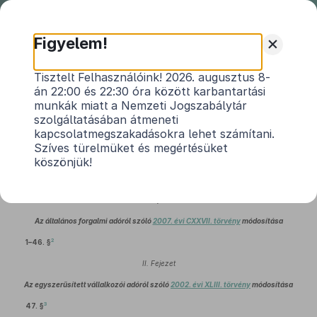
Nemzeti
Jogszabálytár
+
Figyelem!
2009. évi CX. törvény
Tisztelt Felhasználóink! 2026. augusztus 8-
án 22:00 és 22:30 óra között karbantartási
az európai közösségi jogharmonizációs
munkák miatt a Nemzeti Jogszabálytár
kötelezettségek teljesítését célzó egyes
szolgáltatásában átmeneti
1
adótörvények módosításáról
kapcsolatmegszakadásokra lehet számítani.
Szíves türelmüket és megértésüket
Hatályos: 2010. 01. 04. – 2016. 12. 31.
köszönjük!
I. Fejezet
Az általános forgalmi adóról szóló
2007. évi CXXVII. törvény
módosítása
2
1–46. §
II. Fejezet
Az egyszerűsített vállalkozói adóról szóló
2002. évi XLIII. törvény
módosítása
3
47. §