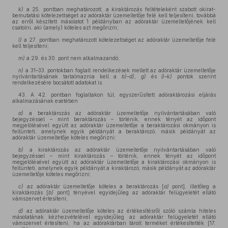
k)
a 25. pontban meghatározott, a kiraktározás feltételeként szabott okirat-
bemutatási kötelezettséget az adóraktár üzemeltetője felé kell teljesíteni, továbbá
az erről készített másolatot 1 példányban az adóraktár üzemeltetőjének kell
csatolni, aki (amely) köteles azt megőrizni;
l)
a 27. pontban meghatározott kötelezettséget az adóraktár üzemeltetője felé
kell teljesíteni;
m)
a 29. és 30. pont nem alkalmazandó;
n)
a 31–33. pontokban foglalt rendelkezések mellett az adóraktár üzemeltetője
nyilvántartásának tartalmaznia kell a
b)–d), g)
és
i)–k)
pontok szerint
rendelkezésére bocsátott adatokat is.
43. A 42. pontban foglaltakon túl, egyszerűsített adóraktározási eljárás
alkalmazásának esetében
a)
a beraktározás az adóraktár üzemeltetője nyilvántartásában való
bejegyzéssel – mint beraktározás – történik, ennek tényét az időpont
megjelölésével együtt az adóraktár üzemeltetője a beraktározási okmányon is
feltünteti, amelynek egyik példányát a beraktározó, másik példányát az
adóraktár üzemeltetője köteles megőrizni;
b)
a kiraktározás az adóraktár üzemeltetője nyilvántartásában való
bejegyzéssel – mint kiraktározás – történik, ennek tényét az időpont
megjelölésével együtt az adóraktár üzemeltetője a kiraktározási okmányon is
feltünteti, amelynek egyik példányát a kiraktározó, másik példányát az adóraktár
üzemeltetője köteles megőrizni;
c)
az adóraktár üzemeltetője köteles a beraktározás [
a)
pont], illetőleg a
kiraktározás [
b)
pont] tényével egyidejűleg az adóraktár felügyeletét ellátó
vámszervet értesíteni;
d)
az adóraktár üzemeltetője köteles az értékesítésről szóló számla hiteles
másolatának kézhezvételével egyidejűleg az adóraktár felügyeletét ellátó
vámszervet értesíteni, ha az adóraktárban tárolt terméket értékesítették [17.