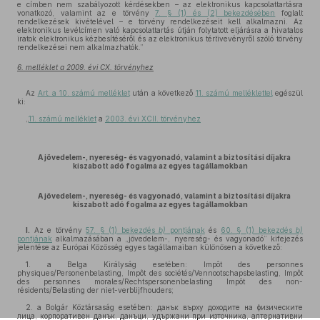
e címben nem szabályozott kérdésekben – az elektronikus kapcsolattartásra
vonatkozó, valamint az e törvény
7. § (1) és (2) bekezdésében
foglalt
rendelkezések kivételével – e törvény rendelkezéseit kell alkalmazni. Az
elektronikus levélcímen való kapcsolattartás útján folytatott eljárásra a hivatalos
iratok elektronikus kézbesítéséről és az elektronikus tértivevényről szóló törvény
rendelkezései nem alkalmazhatók.”
6. melléklet a 2009. évi CX. törvényhez
Az
Art. a 10. számú melléklet
után a következő
11. számú melléklettel
egészül
ki:
„
11. számú melléklet
a
2003. évi XCII. törvényhez
A jövedelem-, nyereség- és vagyonadó, valamint a biztosítási díjakra
kiszabott adó fogalma az egyes tagállamokban
A jövedelem-, nyereség- és vagyonadó, valamint a biztosítási díjakra
kiszabott adó fogalma az egyes tagállamokban
I.
Az e törvény
57. § (1) bekezdés
b)
pontjának
és
60. § (1) bekezdés
b)
pontjának
alkalmazásában a „jövedelem-, nyereség- és vagyonadó” kifejezés
jelentése az Európai Közösség egyes tagállamaiban különösen a következő:
1. a Belga Királyság esetében: Impôt des personnes
physiques/Personenbelasting, Impôt des sociétés/Vennootschapsbelasting, Impôt
des personnes morales/Rechtspersonenbelasting Impôt des non-
résidents/Belasting der niet-verblijfhouders;
2. a Bolgár Köztársaság esetében: данък върху доходите на физическите
лица, корпоративен данък, данъци, удържани при източника, алтернативни