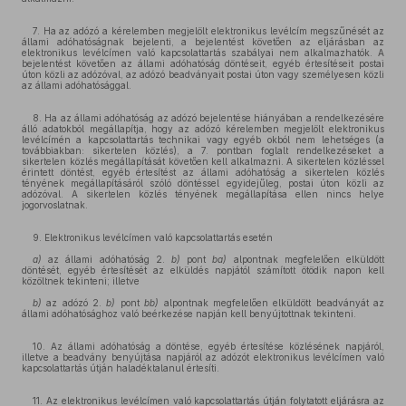
7. Ha az adózó a kérelemben megjelölt elektronikus levélcím megszűnését az
állami adóhatóságnak bejelenti, a bejelentést követően az eljárásban az
elektronikus levélcímen való kapcsolattartás szabályai nem alkalmazhatók. A
bejelentést követően az állami adóhatóság döntéseit, egyéb értesítéseit postai
úton közli az adózóval, az adózó beadványait postai úton vagy személyesen közli
az állami adóhatósággal.
8. Ha az állami adóhatóság az adózó bejelentése hiányában a rendelkezésére
álló adatokból megállapítja, hogy az adózó kérelemben megjelölt elektronikus
levélcímén a kapcsolattartás technikai vagy egyéb okból nem lehetséges (a
továbbiakban: sikertelen közlés), a 7. pontban foglalt rendelkezéseket a
sikertelen közlés megállapítását követően kell alkalmazni. A sikertelen közléssel
érintett döntést, egyéb értesítést az állami adóhatóság a sikertelen közlés
tényének megállapításáról szóló döntéssel egyidejűleg, postai úton közli az
adózóval. A sikertelen közlés tényének megállapítása ellen nincs helye
jogorvoslatnak.
9. Elektronikus levélcímen való kapcsolattartás esetén
a)
az állami adóhatóság 2.
b)
pont
ba)
alpontnak megfelelően elküldött
döntését, egyéb értesítését az elküldés napjától számított ötödik napon kell
közöltnek tekinteni; illetve
b)
az adózó 2.
b)
pont
bb)
alpontnak megfelelően elküldött beadványát az
állami adóhatósághoz való beérkezése napján kell benyújtottnak tekinteni.
10. Az állami adóhatóság a döntése, egyéb értesítése közlésének napjáról,
illetve a beadvány benyújtása napjáról az adózót elektronikus levélcímen való
kapcsolattartás útján haladéktalanul értesíti.
11. Az elektronikus levélcímen való kapcsolattartás útján folytatott eljárásra az