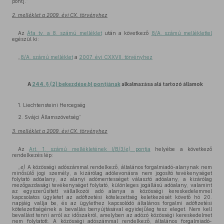
pont].”
2. melléklet a 2009. évi CX. törvényhez
Az
Áfa tv. a 8. számú melléklet
után a következő
8/A. számú melléklettel
egészül ki:
„
8/A. számú melléklet
a
2007. évi CXXVII. törvényhez
A
244. § (2) bekezdése
b)
pontjának
alkalmazása alá tartozó államok
1. Liechtensteini Hercegség
2. Svájci Államszövetség”
3. melléklet a 2009. évi CX. törvényhez
Az
Art. 1. számú mellékletének I/B/3/
e)
pontja
helyébe a következő
rendelkezés lép:
„
e)
A közösségi adószámmal rendelkező, általános forgalmiadó-alanynak nem
minősülő jogi személy, a kizárólag adólevonásra nem jogosító tevékenységet
folytató adóalany, az alanyi adómentességet választó adóalany, a kizárólag
mezőgazdasági tevékenységet folytató, különleges jogállású adóalany, valamint
az egyszerűsített vállalkozói adó alanya a közösségi kereskedelemmel
kapcsolatos ügyletet az adófizetési kötelezettség keletkezését követő hó 20.
napjáig vallja be, és az ügylethez kapcsolódó általános forgalmi adófizetési
kötelezettségének a bevallás benyújtásával egyidejűleg tesz eleget. Nem kell
bevallást tenni arról az időszakról, amelyben az adózó közösségi kereskedelmet
nem folytatott. A közösségi adószámmal rendelkező, általános forgalmiadó-