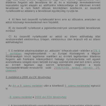
általános forgalmi adó bevallásra tér át, és a közösségi kereskedelemmel
kapcsolatos ügylet alapján az adófizetési kötelezettsége az áttéréssel érintett
bevallással le nem fedett időszak tekintetében keletkezik, az összesítő
nyilatkozatot az adóalany a bevallással egyidejűleg nyújtja be.
4. A) Nem kell összesítő nyilatkozatot tenni arra az időszakra, amelyben az
adózó közösségi kereskedelmet nem folytatott.
B) Az összesítő nyilatkozat a jogkövetkezmények szempontjából bevallásnak
minősül.
C) Az összesítő nyilatkozatot az adózó az állami adóhatóság által
rendszeresített elektronikus űrlapon, elektronikus úton terjeszti elő az állami
adóhatósághoz.
5. E melléklet alkalmazásában az „adószám” kifejezés alatt – eltérően a
178. §
1. pontjában
meghatározottaktól – az Európai Közösségnek a Magyar
Köztársaságon kívüli tagállamai esetében az érintett tagállamban általános
forgalmi adó fizetésére kötelezettként hatósági nyilvántartásba vett egyedi
azonosítására szolgáló olyan betűből és/vagy számból álló jelet kell érteni, amely
az érintett tagállam joga szerint tartalmában megfelel a közös
hozzáadottértékadó-rendszerről szóló
2006/112/EK tanácsi irányelv 215.
cikkének
.”
5. melléklet a 2009. évi CX. törvényhez
Az
Art. a 8. számú melléklet
után a következő
9. számú melléklettel
egészül
ki:
„
9. számú melléklet
a
2003. évi XCII. törvényhez
I. A hozzáadottértékadó-visszatéríttetési kérelemmel kapcsolatos eljárás egyes