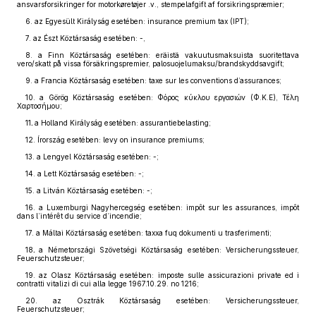
ansvarsforsikringer for motorkøretøjer .v., stempelafgift af forsikringspræmier;
6. az Egyesült Királyság esetében: insurance premium tax (IPT);
7. az Észt Köztársaság esetében: -,
8. a Finn Köztársaság esetében: eräistä vakuutusmaksuista suoritettava
vero/skatt på vissa försäkringspremier, palosuojelumaksu/brandskyddsavgift;
9. a Francia Köztársaság esetében: taxe sur les conventions d’assurances;
10. a Görög Köztársaság esetében: Φόρος κύκλου εργασιών (Φ.Κ.Ε), Τέλη
Χαρτοσήμου;
11
.
a Holland Királyság esetében: assurantiebelasting;
12. Írország esetében: levy on insurance premiums;
13. a Lengyel Köztársaság esetében: -;
14. a Lett Köztársaság esetében: -;
15. a Litván Köztársaság esetében: -;
16. a Luxemburgi Nagyhercegség esetében: impôt sur les assurances, impôt
dans l’intérêt du service d’incendie;
17. a Máltai Köztársaság esetében: taxxa fuq dokumenti u trasferimenti;
18
.
a Németországi Szövetségi Köztársaság esetében: Versicherungssteuer,
Feuerschutzsteuer;
19. az Olasz Köztársaság esetében: imposte sulle assicurazioni private ed i
contratti vitalizi di cui alla legge 1967.10.29. no 1216;
20. az Osztrák Köztársaság esetében: Versicherungssteuer,
Feuerschutzsteuer;