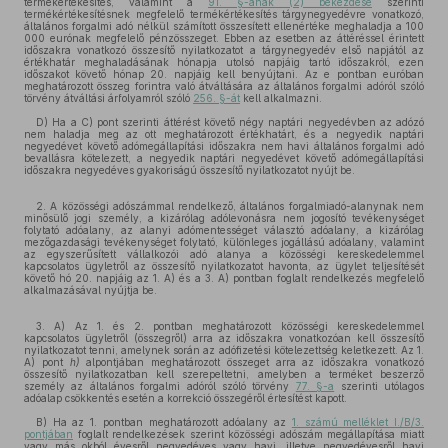
termékértékesítés, valamint a
91. §-ának (2) bekezdése
szerinti
termékértékesítésnek megfelelő termékértékesítés tárgynegyedévre vonatkozó,
általános forgalmi adó nélkül számított összesített ellenértéke meghaladja a 100
000 eurónak megfelelő pénzösszeget. Ebben az esetben az áttéréssel érintett
időszakra vonatkozó összesítő nyilatkozatot a tárgynegyedév első napjától az
értékhatár meghaladásának hónapja utolsó napjáig tartó időszakról, ezen
időszakot követő hónap 20. napjáig kell benyújtani. Az e pontban euróban
meghatározott összeg forintra való átváltására az általános forgalmi adóról szóló
törvény átváltási árfolyamról szóló
256. §-át
kell alkalmazni.
D) Ha a C) pont szerinti áttérést követő négy naptári negyedévben az adózó
nem haladja meg az ott meghatározott értékhatárt, és a negyedik naptári
negyedévet követő adómegállapítási időszakra nem havi általános forgalmi adó
bevallásra kötelezett, a negyedik naptári negyedévet követő adómegállapítási
időszakra negyedéves gyakoriságú összesítő nyilatkozatot nyújt be.
2. A közösségi adószámmal rendelkező, általános forgalmiadó-alanynak nem
minősülő jogi személy, a kizárólag adólevonásra nem jogosító tevékenységet
folytató adóalany, az alanyi adómentességet választó adóalany, a kizárólag
mezőgazdasági tevékenységet folytató, különleges jogállású adóalany, valamint
az egyszerűsített vállalkozói adó alanya a közösségi kereskedelemmel
kapcsolatos ügyletről az összesítő nyilatkozatot havonta, az ügylet teljesítését
követő hó 20. napjáig az 1. A) és a 3. A) pontban foglalt rendelkezés megfelelő
alkalmazásával nyújtja be.
3. A) Az 1. és 2. pontban meghatározott közösségi kereskedelemmel
kapcsolatos ügyletről (összegről) arra az időszakra vonatkozóan kell összesítő
nyilatkozatot tenni, amelynek során az adófizetési kötelezettség keletkezett. Az 1.
A) pont
h)
alpontjában meghatározott összeget arra az időszakra vonatkozó
összesítő nyilatkozatban kell szerepeltetni, amelyben a terméket beszerző
személy az általános forgalmi adóról szóló törvény
77. §-a
szerinti utólagos
adóalap csökkentés esetén a korrekció összegéről értesítést kapott.
B) Ha az 1. pontban meghatározott adóalany az
1. számú melléklet I./B/3.
pontjában
foglalt rendelkezések szerint közösségi adószám megállapítása miatt
vagy más okból évesről negyedéves vagy havi, illetve negyedévesről havi