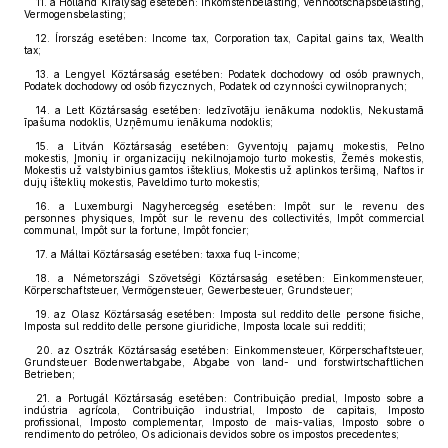
11. a Holland Királyság esetében: Inkomstenbelasting, Vennootschapsbelasting,
Vermogensbelasting;
12. Írország esetében: Income tax, Corporation tax, Capital gains tax, Wealth
tax;
13. a Lengyel Köztársaság esetében: Podatek dochodowy od osób prawnych,
Podatek dochodowy od osób fizycznych, Podatek od czynności cywilnopranych;
14. a Lett Köztársaság esetében: Iedzīvotāju ienākuma nodoklis, Nekustamā
īpašuma nodoklis, Uzņēmumu ienākuma nodoklis;
15. a Litván Köztársaság esetében: Gyventojų pajamų mokestis, Pelno
mokestis, Įmonių ir organizacijų nekilnojamojo turto mokestis, Žemės mokestis,
Mokestis už valstybinius gamtos išteklius, Mokestis už aplinkos teršimą, Naftos ir
dujų išteklių mokestis, Paveldimo turto mokestis;
16. a Luxemburgi Nagyhercegség esetében: Impôt sur le revenu des
personnes physiques, Impôt sur le revenu des collectivités, Impôt commercial
communal, Impôt sur la fortune, Impôt foncier;
17. a Máltai Köztársaság esetében: taxxa fuq l-income;
18. a Németországi Szövetségi Köztársaság esetében: Einkommensteuer,
Körperschaftsteuer, Vermögensteuer, Gewerbesteuer, Grundsteuer;
19. az Olasz Köztársaság esetében: Imposta sul reddito delle persone fisiche,
Imposta sul reddito delle persone giuridiche, Imposta locale sui redditi;
20. az Osztrák Köztársaság esetében: Einkommensteuer, Körperschaftsteuer,
Grundsteuer Bodenwertabgabe, Abgabe von land- und forstwirtschaftlichen
Betrieben;
21. a Portugál Köztársaság esetében: Contribuição predial, Imposto sobre a
indústria agrícola, Contribuição industrial, Imposto de capitais, Imposto
profissional, Imposto complementar, Imposto de mais-valias, Imposto sobre o
rendimento do petróleo, Os adicionais devidos sobre os impostos precedentes;