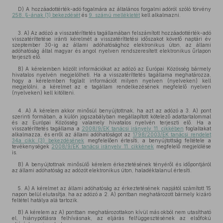
D) A hozzáadottérték-adó fogalmára az általános forgalmi adóról szóló törvény
258. §-ának (1) bekezdését
és
9. számú mellékletét
kell alkalmazni.
3. A) Az adózó a visszatéríttetés tagállamában felszámított hozzáadottérték-adó
visszatéríttetése iránti kérelmét a visszatéríttetési időszakot követő naptári év
szeptember 30-ig az állami adóhatósághoz elektronikus úton, az állami
adóhatóság által magyar és angol nyelven rendszeresített elektronikus űrlapon
terjeszti elő.
B) A kérelemben közölt információkat az adózó az Európai Közösség bármely
hivatalos nyelvén megjelölheti. Ha a visszatéríttetés tagállama meghatározza,
hogy a kérelemben foglalt információt milyen nyelven (nyelveken) kell
megjelölni, a kérelmet az e tagállam rendelkezésének megfelelő nyelven
(nyelveken) kell kitölteni.
4. A) A kérelem akkor minősül benyújtottnak, ha azt az adózó a 3. A) pont
szerinti formában, a külön jogszabályban megállapított kötelező adattartalommal
és az Európai Közösség valamely hivatalos nyelvén terjeszti elő. Ha a
visszatéríttetés tagállama a
2008/9/EK tanácsi irányelv 11. cikkében
foglaltakat
alkalmazza, és erről az állami adóhatóságot az
1798/2003/EK tanácsi rendelet
34a cikk (3) bekezdésének
megfelelően értesíti, a benyújtottság feltétele a
tevékenységek
2008/9/EK tanácsi irányelv 11. cikkének
megfelelő megjelölése
is.
B) A benyújtottnak minősülő kérelem érkeztetésének tényéről és időpontjáról
az állami adóhatóság az adózót elektronikus úton, haladéktalanul értesíti.
5. A) A kérelmet az állami adóhatóság az érkeztetésének napjától számított 15
napon belül elutasítja, ha az adózó a 2. A) pontban meghatározott bármely kizáró
feltétel hatálya alá tartozik.
B) A kérelem az A) pontban meghatározottakon kívül más okból nem utasítható
el, hiánypótlásra felhívásnak, az eljárás felfüggesztésének az elsőfokú