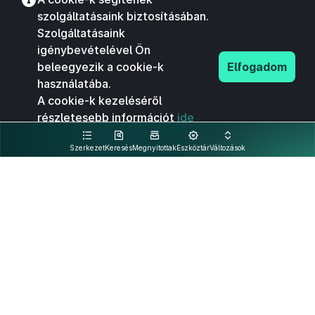
szolgáltatásaink biztosításában.
Szolgáltatásaink
igénybevételével Ön
beleegyezik a cookie-k
Elfogadom
használatába.
A cookie-k kezeléséről
részletesebb információt
ide
kattintva olvashat.
Szerkezet
Keresés
Megnyitottak
Eszköztár
Változások