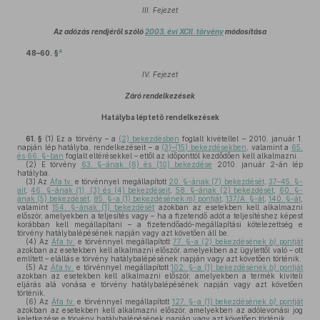
III. Fejezet
Az adózás rendjéről szóló
2003. évi XCII. törvény
módosítása
4
48–60. §
IV. Fejezet
Záró rendelkezések
Hatályba léptető rendelkezések
61. §
(1)
Ez a törvény – a
(2) bekezdésben
foglalt kivétellel – 2010. január 1.
napján lép hatályba, rendelkezéseit – a
(3)–(15) bekezdésekben
, valamint a
65.
és 66. §-ban
foglalt eltérésekkel – ettől az időponttól kezdődően kell alkalmazni.
(2)
E törvény
63. §-ának (6) és (10) bekezdése
2010. január 2-án lép
hatályba.
(3)
Az
Áfa tv.
e törvénnyel megállapított
20. §-ának (7) bekezdését
,
37–45. §-
ait
,
46. §-ának (1), (3) és (4) bekezdéseit
,
58. §-ának (2) bekezdését
,
60. §-
ának (5) bekezdését
,
85. §-a (1) bekezdésének
m)
pontját
,
137/A. §-át
,
140. §-át
,
valamint
154. §-ának (1) bekezdését
azokban az esetekben kell alkalmazni
először, amelyekben a teljesítés vagy – ha a fizetendő adót a teljesítéshez képest
korábban kell megállapítani – a fizetendőadó-megállapítási kötelezettség e
törvény hatálybalépésének napján vagy azt követően áll be.
(4)
Az
Áfa tv.
e törvénnyel megállapított
77. §-a (2) bekezdésének
b)
pontját
azokban az esetekben kell alkalmazni először, amelyekben az ügylettől való – ott
említett – elállás e törvény hatálybalépésének napján vagy azt követően történik.
(5)
Az
Áfa tv.
e törvénnyel megállapított
102. §-a (1) bekezdésének
b)
pontját
azokban az esetekben kell alkalmazni először, amelyekben a termék kiviteli
eljárás alá vonása e törvény hatálybalépésének napján vagy azt követően
történik.
(6)
Az
Áfa tv.
e törvénnyel megállapított
127. §-a (1) bekezdésének
b)
pontját
azokban az esetekben kell alkalmazni először, amelyekben az adólevonási jog
keletkezése e törvény hatálybalépésének napján vagy azt követően történik.