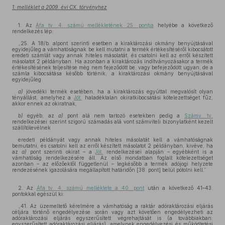
1. melléklet a 2009. évi CX. törvényhez
1. Az
Áfa tv. 4. számú mellékletének 25. pontja
helyébe a következő
rendelkezés lép:
„25. A 18/b. alpont szerinti esetben a kiraktározási okmány benyújtásával
egyidejűleg a vámhatóságnak be kell mutatni a termék értékesítéséről kibocsátott
eredeti számlát vagy annak hiteles másolatát, és csatolni kell az erről készített
másolatot 2 példányban. Ha azonban a kiraktározás indítványozásakor a termék
értékesítésének teljesítése még nem fejeződött be, vagy befejeződött ugyan, de a
számla kibocsátása később történik, a kiraktározási okmány benyújtásával
egyidejűleg
a)
jövedéki termék esetében, ha a kiraktározás egyúttal megvalósít olyan
tényállást, amelyhez a
Jöt.
haladéktalan okiratkibocsátási kötelezettséget fűz,
akkor ennek az okiratnak,
b)
egyéb, az
a)
pont alá nem tartozó esetekben pedig a
Számv. tv.
rendelkezései szerint szigorú számadás alá vont számviteli bizonylatként kezelt
szállítólevélnek
eredeti példányát vagy annak hiteles másolatát kell a vámhatóságnak
bemutatni, és csatolni kell az erről készített másolatot 2 példányban, kivéve, ha
az
a)
pont szerinti okirat – a
Jöt.
rendelkezései alapján – egyébként is a
vámhatóság rendelkezésére áll. Az első mondatban foglalt kötelezettséget
azonban – az előzőektől függetlenül – legkésőbb a termék adójogi helyzete
rendezésének igazolására megállapított határidőn [38. pont] belül pótolni kell.”
2. Az
Áfa tv. 4. számú melléklete a 40. pont
után a következő 41–43.
pontokkal egészül ki:
„41. Az üzemeltető kérelmére a vámhatóság a raktár adóraktározási eljárás
céljára történő engedélyezése során vagy azt követően engedélyezheti az
adóraktározási eljárás egyszerűsített végrehajtását is (a továbbiakban:
egyszerűsített adóraktározási eljárás), amelynek engedélyezési és működtetési