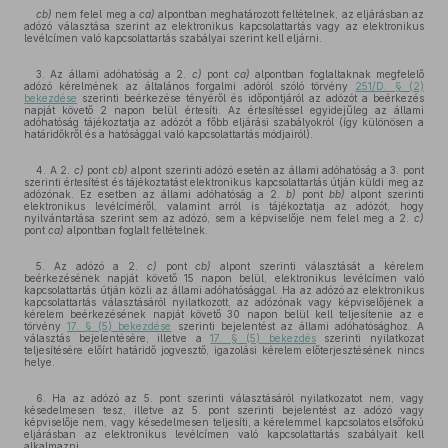
cb)
nem felel meg a
ca)
alpontban meghatározott feltételnek, az eljárásban az
adózó választása szerint az elektronikus kapcsolattartás vagy az elektronikus
levélcímen való kapcsolattartás szabályai szerint kell eljárni.
3. Az állami adóhatóság a 2.
c)
pont
ca)
alpontban foglaltaknak megfelelő
adózó kérelmének az általános forgalmi adóról szóló törvény
251/D. § (2)
bekezdése
szerinti beérkezése tényéről és időpontjáról az adózót a beérkezés
napját követő 2 napon belül értesíti. Az értesítéssel egyidejűleg az állami
adóhatóság tájékoztatja az adózót a főbb eljárási szabályokról (így különösen a
határidőkről és a hatósággal való kapcsolattartás módjairól).
4. A 2.
c)
pont
cb)
alpont szerinti adózó esetén az állami adóhatóság a 3. pont
szerinti értesítést és tájékoztatást elektronikus kapcsolattartás útján küldi meg az
adózónak. Ez esetben az állami adóhatóság a 2.
b)
pont
bb)
alpont szerinti
elektronikus levélcíméről, valamint arról is tájékoztatja az adózót, hogy
nyilvántartása szerint sem az adózó, sem a képviselője nem felel meg a 2.
c)
pont
ca)
alpontban foglalt feltételnek.
5. Az adózó a 2.
c)
pont
cb)
alpont szerinti választását a kérelem
beérkezésének napját követő 15 napon belül, elektronikus levélcímen való
kapcsolattartás útján közli az állami adóhatósággal. Ha az adózó az elektronikus
kapcsolattartás választásáról nyilatkozott, az adózónak vagy képviselőjének a
kérelem beérkezésének napját követő 30 napon belül kell teljesítenie az e
törvény
17. § (5) bekezdése
szerinti bejelentést az állami adóhatósághoz. A
választás bejelentésére, illetve a
17. § (5) bekezdés
szerinti nyilatkozat
teljesítésére előírt határidő jogvesztő, igazolási kérelem előterjesztésének nincs
helye.
6. Ha az adózó az 5. pont szerinti választásáról nyilatkozatot nem, vagy
késedelmesen tesz, illetve az 5. pont szerinti bejelentést az adózó vagy
képviselője nem, vagy késedelmesen teljesíti, a kérelemmel kapcsolatos elsőfokú
eljárásban az elektronikus levélcímen való kapcsolattartás szabályait kell
alkalmazni.