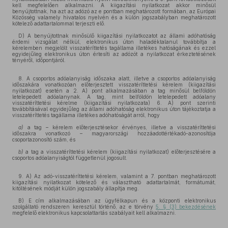
kell megfelelően alkalmazni. A kiigazítási nyilatkozat akkor minősül
benyújtottnak, ha azt az adózó az e pontban meghatározott formában, az Európai
Közösség valamely hivatalos nyelvén és a külön jogszabályban meghatározott
kötelező adattartalommal terjeszti elő.
D) A benyújtottnak minősülő kiigazítási nyilatkozatot az állami adóhatóság
érdemi vizsgálat nélkül, elektronikus úton haladéktalanul továbbítja a
kérelemben megjelölt visszatéríttetés tagállama illetékes hatóságának és ezzel
egyidejűleg elektronikus úton értesíti az adózót a nyilatkozat érkeztetésének
tényéről, időpontjáról.
8. A csoportos adóalanyiság időszaka alatt, illetve a csoportos adóalanyiság
időszakára vonatkozóan előterjesztett visszatéríttetési kérelem (kiigazítási
nyilatkozat) esetén a 2. A) pont alkalmazásában a tag minősül belföldön
letelepedett adóalanynak. A tag, mint belföldön letelepedett adóalany
visszatéríttetési kérelme (kiigazítási nyilatkozata) 6. A) pont szerinti
továbbításával egyidejűleg az állami adóhatóság elektronikus úton tájékoztatja a
visszatéríttetés tagállama illetékes adóhatóságát arról, hogy
a)
a tag – kérelem előterjesztésekor érvényes, illetve a visszatéríttetési
időszakra vonatkozó – magyarországi hozzáadottértékadó-azonosítója
csoportazonosító szám, és
b)
a tag a visszatéríttetési kérelem (kiigazítási nyilatkozat) előterjesztésére a
csoportos adóalanyiságtól függetlenül jogosult.
9. A) Az adó-visszatéríttetési kérelem, valamint a 7. pontban meghatározott
kiigazítási nyilatkozat kötelező és választható adattartalmát, formátumát,
kitöltésének módját külön jogszabály állapítja meg.
B) E cím alkalmazásában az ügyfélkapun és a központi elektronikus
szolgáltató rendszeren keresztül történő, az e törvény
5. § (3) bekezdésének
megfelelő elektronikus kapcsolattartás szabályait kell alkalmazni.