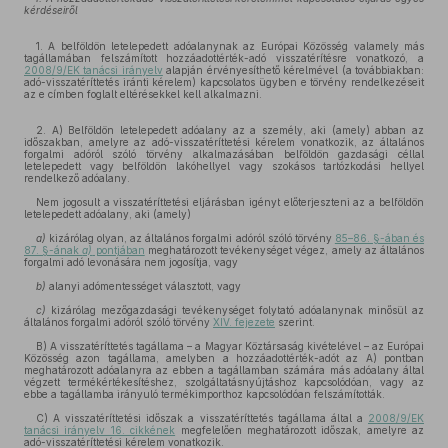
kérdéseiről
1. A belföldön letelepedett adóalanynak az Európai Közösség valamely más
tagállamában felszámított hozzáadottérték-adó visszatérítésre vonatkozó, a
2008/9/EK tanácsi irányelv
alapján érvényesíthető kérelmével (a továbbiakban:
adó-visszatéríttetés iránti kérelem) kapcsolatos ügyben e törvény rendelkezéseit
az e címben foglalt eltérésekkel kell alkalmazni.
2. A) Belföldön letelepedett adóalany az a személy, aki (amely) abban az
időszakban, amelyre az adó-visszatéríttetési kérelem vonatkozik, az általános
forgalmi adóról szóló törvény alkalmazásában belföldön gazdasági céllal
letelepedett vagy belföldön lakóhellyel vagy szokásos tartózkodási hellyel
rendelkező adóalany.
Nem jogosult a visszatéríttetési eljárásban igényt előterjeszteni az a belföldön
letelepedett adóalany, aki (amely)
a)
kizárólag olyan, az általános forgalmi adóról szóló törvény
85–86. §-ában és
87. §-ának
a)
pontjában
meghatározott tevékenységet végez, amely az általános
forgalmi adó levonására nem jogosítja, vagy
b)
alanyi adómentességet választott, vagy
c)
kizárólag mezőgazdasági tevékenységet folytató adóalanynak minősül az
általános forgalmi adóról szóló törvény
XIV. fejezete
szerint.
B) A visszatéríttetés tagállama – a Magyar Köztársaság kivételével – az Európai
Közösség azon tagállama, amelyben a hozzáadottérték-adót az A) pontban
meghatározott adóalanyra az ebben a tagállamban számára más adóalany által
végzett termékértékesítéshez, szolgáltatásnyújtáshoz kapcsolódóan, vagy az
ebbe a tagállamba irányuló termékimporthoz kapcsolódóan felszámították.
C) A visszatéríttetési időszak a visszatéríttetés tagállama által a
2008/9/EK
tanácsi irányelv 16. cikkének
megfelelően meghatározott időszak, amelyre az
adó-visszatéríttetési kérelem vonatkozik.