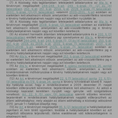
(7)
A Közösség más tagállamában letelepedett adóalanyokra az
Áfa tv.
e
törvénnyel megállapított
244–248. §-ait
,
249. §-ának (1), (2) és (4)
bekezdéseit
,
250. §-át
,
251. §-át
,
251/A. §-át
,
251/B. §-ának (1) bekezdését
,
251/C. §-ának (2)–(3) bekezdéseit
, valamint
251/D–251/L. §-ait
azokban az
esetekben kell alkalmazni először, amelyekben az adó-visszatéríttetési kérelmet
e törvény hatálybalépésének napján vagy azt követően nyújtották be.
(8)
A Közösség más tagállamában letelepedett adóalanyokra az
Áfa tv.
e
törvénnyel megállapított
251/B. §-ának (2) bekezdését
azokban az esetekben
kell alkalmazni először, amelyekben az adó-visszatéríttetési jog e törvény
hatálybalépésének napján vagy azt követően keletkezik.
(9)
Az elismert harmadik államban letelepedett adóalanyokra és a
200. § (3)
bekezdésében
említett nem adóalany jogi személyekre az
Áfa tv.
e törvénnyel
megállapított
244–248. §-ait
,
249. §-ának (1), (3) és (4) bekezdéseit
,
250. §-át
,
251. §-át
,
251/A. és 251/B. §-át
,
251/E. §-ának (1) bekezdését
,
251/F. §-át
,
251/H–251/M. §-ait
, valamint
251/N. §-ának (1) bekezdését
azokban az
esetekben kell alkalmazni először, amelyekben az adó-visszatéríttetési jog e
törvény hatálybalépésének napján vagy azt követően keletkezik.
(10)
Az
Áfa tv.
e törvénnyel megállapított
253. §-ának (2) bekezdését
azokban
az esetekben kell alkalmazni először, amelyekben az adó-visszatéríttetési jog e
törvény hatálybalépésének napján vagy azt követően keletkezik.
(11)
Az
Áfa tv.
e törvénnyel megállapított
4. számú mellékletének 25. pontját
azokban az esetekben kell alkalmazni először, amelyekben a termék
kiraktározásának indítványozása e törvény hatálybalépésének napján vagy azt
követően történik.
(12)
Az
Art.
e törvénnyel megállapított
22. § (1) bekezdés
e)
pontja
,
22. § (5)–
(9) bekezdése és 178. §-ának 34. pontja
e törvény kihirdetését követő 8. napon
lép hatályba azzal, hogy e rendelkezéseket a 2009. december 31. napját
követően előterjesztett kérelmekre, bejelentésekre kell alkalmazni. Az adózó a
közösségi kapcsolat keretében nyújtott vagy igénybe vett szolgáltatásra
vonatkozó,
Art. 22. § (5) vagy (9) bekezdése
szerinti előzetes kérelmét,
bejelentését e rendelkezések hatálybalépésének napjától előterjesztheti az
állami adóhatósághoz, mely alapján az állami adóhatóság a közösségi adószámot
2010. január 1-i hatállyal állapítja meg.
(13)
Az
Art.
e törvénnyel megállapított
95. § (2) bekezdését
a hatálybalépéskor
jogerősen el nem bírált ügyekben, továbbá a hatálybalépést követően az azt
megelőző időszakra teljesítendő, illetve esedékessé vált kötelezettségekre is
alkalmazni kell.