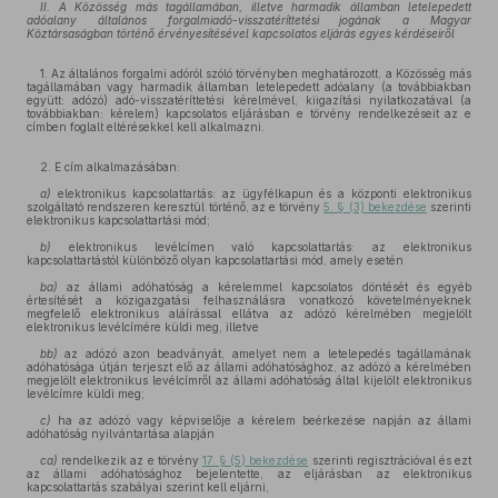
II. A Közösség más tagállamában, illetve harmadik államban letelepedett
adóalany általános forgalmiadó-visszatéríttetési jogának a Magyar
Köztársaságban történő érvényesítésével kapcsolatos eljárás egyes kérdéseiről
1. Az általános forgalmi adóról szóló törvényben meghatározott, a Közösség más
tagállamában vagy harmadik államban letelepedett adóalany (a továbbiakban
együtt: adózó) adó-visszatéríttetési kérelmével, kiigazítási nyilatkozatával (a
továbbiakban: kérelem) kapcsolatos eljárásban e törvény rendelkezéseit az e
címben foglalt eltérésekkel kell alkalmazni.
2. E cím alkalmazásában:
a)
elektronikus kapcsolattartás: az ügyfélkapun és a központi elektronikus
szolgáltató rendszeren keresztül történő, az e törvény
5. § (3) bekezdése
szerinti
elektronikus kapcsolattartási mód;
b)
elektronikus levélcímen való kapcsolattartás: az elektronikus
kapcsolattartástól különböző olyan kapcsolattartási mód, amely esetén
ba)
az állami adóhatóság a kérelemmel kapcsolatos döntését és egyéb
értesítését a közigazgatási felhasználásra vonatkozó követelményeknek
megfelelő elektronikus aláírással ellátva az adózó kérelmében megjelölt
elektronikus levélcímére küldi meg, illetve
bb)
az adózó azon beadványát, amelyet nem a letelepedés tagállamának
adóhatósága útján terjeszt elő az állami adóhatósághoz, az adózó a kérelmében
megjelölt elektronikus levélcímről az állami adóhatóság által kijelölt elektronikus
levélcímre küldi meg;
c)
ha az adózó vagy képviselője a kérelem beérkezése napján az állami
adóhatóság nyilvántartása alapján
ca)
rendelkezik az e törvény
17. § (5) bekezdése
szerinti regisztrációval és ezt
az állami adóhatósághoz bejelentette, az eljárásban az elektronikus
kapcsolattartás szabályai szerint kell eljárni,