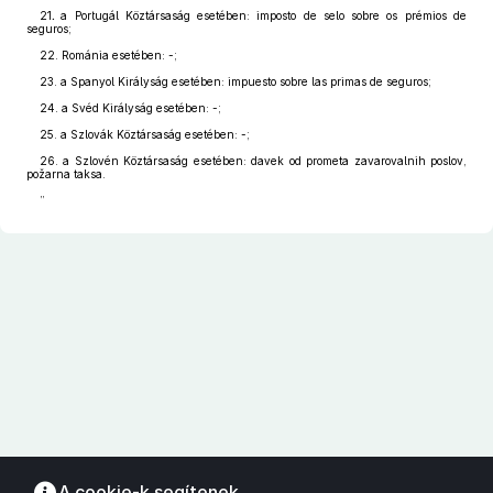
21
.
a Portugál Köztársaság esetében: imposto de selo sobre os prémios de
seguros;
22. Románia esetében: -;
23. a Spanyol Királyság esetében: impuesto sobre las primas de seguros;
24. a Svéd Királyság esetében: -;
25. a Szlovák Köztársaság esetében: -;
26. a Szlovén Köztársaság esetében: davek od prometa zavarovalnih poslov,
požarna taksa.
”
A cookie-k segítenek