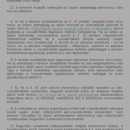
eljárásban nincs helye.
C) A kérelmet elutasító határozatot az állami adóhatóság elektronikus úton
közli az adózóval.
6. A) Ha a kérelem elutasításának az 5. A) pontban megjelölt okból nincs
helye, az állami adóhatóság az adózó kérelmét az érkeztetéstől számított 15
napon belül az
1798/2003/EK tanácsi rendelet 34a cikk (1) bekezdése
szerint
továbbítja a visszatéríttetés tagállama illetékes hatóságának. Ha az adózó az
állami adóhatóság nyilvántartása szerint a 2. A) pontban meghatározott
feltételeknek megfelel, de a visszatéríttetési időszak valamely napján
adószámmal nem rendelkezett, e tényről és az adószám törlésének – és ha
ismert, az új adószám megállapításának – időpontjáról, valamint az adószám
törlésének okáról a visszatéríttetés tagállama illetékes adóhatóságát a kérelem
továbbításával egyidejűleg, elektronikus úton tájékoztatja.
B) A kérelem továbbítása ellen jogorvoslati eljárásnak kérelemre nincs helye.
Ha az adóhatóság a kérelem továbbítását követően az adó-megállapításhoz való
jog elévülési idején belül hivatalból folytatott jogorvoslati eljárásban megállapítja,
hogy a kérelem továbbítása jogszabályba ütközött, erről elektronikus úton
tájékoztatja a visszatéríttetés tagállamának illetékes hatóságát és ezzel
egyidejűleg az adózót is.
7. A) Ha a 4. B) pont szerinti elektronikus értesítést követően az adó-
visszatéríttetési kérelemben megjelölt levonható arány az általános forgalmi
adóról szóló törvény
123. §-ának
és
5. számú mellékletének
alkalmazásával
kiigazításra kerül, az adózónak módosítania kell a kérelemmel érvényesített
összeget.
B) A módosítást az adózó a kiigazítással érintett adó-visszatéríttetési időszakot
követő naptári évben előterjesztett adó-visszatéríttetési kérelemben, ilyen
kérelem hiányában az állami adóhatósághoz elektronikus úton előterjesztett
nyilatkozatban (kiigazítási nyilatkozat) érvényesítheti.
C) Kiigazítási nyilatkozat előterjesztésére szolgáló elektronikus űrlapra, a
nyilatkozatban közölt információ nyelvi követelményeire a 3. pont rendelkezéseit