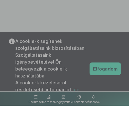
A cookie-k segítenek
szolgáltatásaink biztosításában.
Szolgáltatásaink
igénybevételével Ön
beleegyezik a cookie-k
Elfogadom
használatába.
A cookie-k kezeléséről
részletesebb információt
ide
kattintva olvashat.
Szerkezet
Keresés
Megnyitottak
Eszköztár
Változások