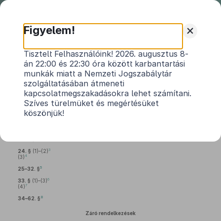
Nemzeti
Jogszabálytár
+
Figyelem!
2009. évi CXIII. törvény
Tisztelt Felhasználóink! 2026. augusztus 8-
án 22:00 és 22:30 óra között karbantartási
a jövedéki adóról és a jövedéki termékek
munkák miatt a Nemzeti Jogszabálytár
forgalmazásának különös szabályairól szóló
szolgáltatásában átmeneti
1
2003. évi CXXVII. törvény
módosításáról
kapcsolatmegszakadásokra lehet számítani.
Szíves türelmüket és megértésüket
Hatályos: 2011. 01. 03. – 2012. 06. 26.
köszönjük!
2
1–23. §
3
24. §
(1)–(2)
4
(3)
5
25–32. §
6
33. §
(1)–(3)
7
(4)
8
34–62. §
Záró rendelkezések