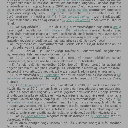
engedélykérelme elutasítása, illetve az adóraktári engedély kiadása jogerőre
emelkedésének napjáig, ha az a 2010. március 31-ét megelőző napra esik – a
Jöt.
e törvénnyel megállapított
58. §-ának (16) bekezdése
szerinti tevékenységet
adóraktári engedély nélkül jogszerűen végezheti, és az általa előállított
ásványolaj nem minősül a
Jöt. 114. § (2) bekezdés
a)
pont
szerinti adózás alól
elvont terméknek, ha az olaj-előállító a
(2) és (3) bekezdés
rendelkezései szerint
jár el.
(2)
Az olaj-előállító 2010. január 15-éig a vámhatósághoz bejelenti a
Jöt.
e
törvénnyel megállapított
58. §-ának (16) bekezdése
szerinti tevékenység
folytatását, melyben megadja a nevét, adószámát, címét (székhelyét), azon üzem
(telephely) címét, ahol a hulladékkezelési tevékenységet végzi, az érvényes
hulladékkezelési engedélye számát, valamint az előállított ásványolaj
a)
megnevezését, vámtarifaszámát, rendeltetését (saját felhasználás és
annak célja, vagy értékesítés),
b)
2010. január 1-jei, mennyiségi felvétellel (leltározással) megállapított
nyitókészletét (literben vagy kilogrammban),
c)
2010. január 1. és március 31. között várhatóan előállításra kerülő
mennyiségét, havi és ezen belül rendeltetés szerinti bontásban.
(3)
Az olaj-előállító legkésőbb 2010. február 15-éig benyújtja adóraktári
engedélykérelmét, melyhez csatolja az előállított ásványolaj vámtarifaszám-
besorolására vonatkozó, a vegyvizsgáló szerv által kiadott szakértői véleményt.
(4)
A vámhatóság a
(2) bekezdés
szerinti bejelentés teljesítése esetén a
(3)
bekezdésnek
megfelelően benyújtott kérelmet legkésőbb 2010. március 31-éig
elbírálja.
(5)
Az
(1) bekezdés
szerinti olaj-előállítónak a 2010. január 1. és március 31.
között, illetve a 2010. január 1. és az adóraktári engedélykérelem elutasítása,
illetve az adóraktári engedély kiadása jogerőre emelkedésének napja között a
tárgyhóban keletkező adófizetési kötelezettségére az adó kivetését havonta, a
tárgyhót követő hónap 5. napjáig kell kérnie a vámhatóságtól úgy, hogy a
(6)
bekezdés
b)
pont
szerinti esetben meg kell adnia az ásványolajat villamos
energia vagy kapcsolt hő- és villamos energia előállításához felhasználó személy
nevét, adószámát, székhelyét, a felhasználás helyét is. A vámhatóság az adó
kivetése során megvizsgálja az olaj-előállító rendelkezésre álló nyilvántartásait.
(6)
Az
(5) bekezdésben
meghatározott időszakban az
(1) bekezdés
szerinti
olaj-előállító által
a)
villamos energia vagy kapcsolt hő- és villamos energia előállításához
felhasznált, vagy