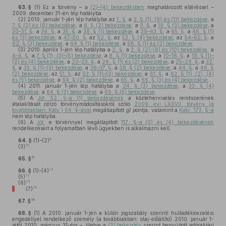
63. §
(1)
Ez a törvény – a
(2)–(4) bekezdésben
meghatározott eltéréssel –
2009. december 31-én lép hatályba.
(2)
2010. január 1-jén lép hatályba az
1. §
, a
3. § (1), (9) és (11) bekezdése
, a
7. § (2) és (6) bekezdése
, a
8. § (2) bekezdése
, a
9. §
, a
19. § (3) bekezdése
, a
30–31. §
, a
34. §
, a
35. §
, a
38. § (1) bekezdése
, a
39–43. §
, a
45. §
, a
46. § (1)
és (3) bekezdése
, a
47–50. §
, az
52. §
, az
53. § (4) bekezdése
, az
54–60. §
, a
62. § (3) bekezdése
, a
64. § (1) bekezdése
, a
66. § (1) és (2) bekezdése
.
(3)
2010. április 1-jén lép hatályba a
2. §
, a
3. § (2)–(8) és (10) bekezdése
, a
4–6. §
, a
7. § (1), (3)–(5) bekezdése
, a
8. § (1) bekezdése
, a
10–18. §
, a
19. § (1)–
(2) és (4) bekezdése
, a
20–23. §
, a
24. § (1) és (2) bekezdése
, a
25–29. §
, a
32.
§
, a
33. § (1)–(3) bekezdése
, a
36–37. §
, a
38. § (2) bekezdése
, a
44. §
, a
46. §
(2) bekezdése
, az
51. §
, az
53. § (1)–(3) bekezdése
, a
61. §
, a
62. § (1), (2), (4)
és (5) bekezdése
, a
64. § (2) bekezdése
, a
65. §
, a
66. § (3) és (4) bekezdése
.
(4)
2011. január 1-jén lép hatályba a
24. § (3) bekezdése
, a
33. § (4)
bekezdése
, a
64. § (3) bekezdése
, a
66. § (5) bekezdése
.
(5)
A
Jöt. 52. §-a (1) bekezdésének
a közteherviselés rendszerének
átalakítását célzó törvénymódosításokról szóló
2009. évi LXXVII. törvény (a
továbbiakban: Kátv.) 54. §-ával
megállapított
g)
pontja, valamint a
Kátv. 173. §-a
nem lép hatályba.
(6)
A
Jöt.
e törvénnyel megállapított
117. §-a (3) és (4) bekezdésének
rendelkezéseit a folyamatban lévő ügyekben is alkalmazni kell.
9
64. §
(1)–(2)
10
(3)
11
65. §
12
66. §
(1)–(4)
13
(5)
14
(6)
15
(7)
16
67. §
68. §
(1)
A 2010. január 1-jén a külön jogszabály szerinti hulladékkezelési
engedéllyel rendelkező személy (a továbbiakban: olaj-előállító) 2010. január 1-
jétől 2010. március 31-éig –, illetve a
(3) bekezdés
szerint benyújtott adóraktári