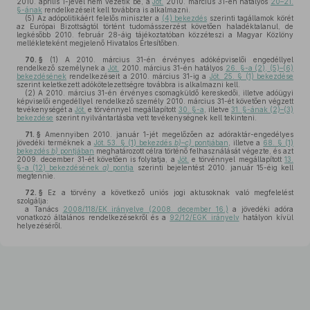
2010. április 1-jével nem vezetik be, a
Jöt.
2010. március 31-én hatályos
20–21.
§-ának
rendelkezéseit kell továbbra is alkalmazni.
(5)
Az adópolitikáért felelős miniszter a
(4) bekezdés
szerinti tagállamok körét
az Európai Bizottságtól történt tudomásszerzést követően haladéktalanul, de
legkésőbb 2010. február 28-áig tájékoztatóban közzéteszi a Magyar Közlöny
mellékleteként megjelenő Hivatalos Értesítőben.
70. §
(1)
A 2010. március 31-én érvényes adóképviselői engedéllyel
rendelkező személynek a
Jöt.
2010. március 31-én hatályos
26. §-a (2), (5)–(6)
bekezdésének
rendelkezéseit a 2010. március 31-ig a
Jöt. 25. § (1) bekezdése
szerint keletkezett adókötelezettségre továbbra is alkalmazni kell.
(2)
A 2010. március 31-én érvényes csomagküldő kereskedői, illetve adóügyi
képviselői engedéllyel rendelkező személy 2010. március 31-ét követően végzett
tevékenységét a
Jöt.
e törvénnyel megállapított
30. §-a
, illetve
31. §-ának (2)–(3)
bekezdése
szerint nyilvántartásba vett tevékenységnek kell tekinteni.
71. §
Amennyiben 2010. január 1-jét megelőzően az adóraktár-engedélyes
jövedéki terméknek a
Jöt. 53. § (1) bekezdés
b)–c)
pontjában
, illetve a
68. § (1)
bekezdés
b)
pontjában
meghatározott célra történő felhasználását végezte, és azt
2009. december 31-ét követően is folytatja, a
Jöt.
e törvénnyel megállapított
13.
§-a (12) bekezdésének
a)
pontja
szerinti bejelentést 2010. január 15-éig kell
megtennie.
72. §
Ez a törvény a következő uniós jogi aktusoknak való megfelelést
szolgálja:
a Tanács
2008/118/EK irányelve (2008. december 16.)
a jövedéki adóra
vonatkozó általános rendelkezésekről és a
92/12/EGK irányelv
hatályon kívül
helyezéséről.