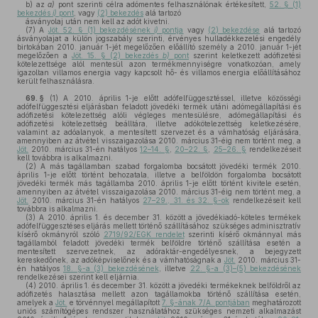
b)
az
a)
pont szerinti célra adómentes felhasználónak értékesített,
52. § (1)
bekezdés
i)
pont
, vagy
(2) bekezdés
alá tartozó
ásványolaj után nem kell az adót kivetni.
(7)
A
Jöt. 52. § (1) bekezdésének
i)
pontja
vagy
(2) bekezdése
alá tartozó
ásványolajat a külön jogszabály szerinti, érvényes hulladékkezelési engedély
birtokában 2010. január 1-jét megelőzően előállító személy a 2010. január 1-jét
megelőzően a
Jöt. 15. § (2) bekezdés
b)
pont
szerint keletkezett adófizetési
kötelezettsége alól mentesül azon termékmennyiségre vonatkozóan, amely
igazoltan villamos energia vagy kapcsolt hő- és villamos energia előállításához
került felhasználásra.
69. §
(1)
A 2010. április 1-je előtt adófelfüggesztéssel, illetve közösségi
adófelfüggesztési eljárásban feladott jövedéki termék utáni adómegállapítási és
adófizetési kötelezettség alóli végleges mentesülésre, adómegállapítási és
adófizetési kötelezettség beálltára, illetve adókötelezettség keletkezésére,
valamint az adóalanyok, a mentesített szervezet és a vámhatóság eljárására,
amennyiben az átvétel visszaigazolása 2010. március 31-éig nem történt meg, a
Jöt.
2010. március 31-én hatályos
12–14. §
,
20–22. §
,
25–26. §
rendelkezéseit
kell továbbra is alkalmazni.
(2)
A más tagállamban szabad forgalomba bocsátott jövedéki termék 2010.
április 1-je előtt történt behozatala, illetve a belföldön forgalomba bocsátott
jövedéki termék más tagállamba 2010. április 1-je előtt történt kivitele esetén,
amennyiben az átvétel visszaigazolása 2010. március 31-éig nem történt meg, a
Jöt.
2010. március 31-én hatályos
27–29., 31. és 32. §-ok
rendelkezéseit kell
továbbra is alkalmazni.
(3)
A 2010. április 1. és december 31. között a jövedékiadó-köteles termékek
adófelfüggesztéses eljárás mellett történő szállításához szükséges adminisztratív
kísérő okmányról szóló
2719/92/EGK rendelet
szerinti kísérő okmánnyal más
tagállamból feladott jövedéki termék belföldre történő szállítása esetén a
mentesített szervezetnek, az adóraktár-engedélyesnek, a bejegyzett
kereskedőnek, az adóképviselőnek és a vámhatóságnak a
Jöt.
2010. március 31-
én hatályos
18. §-a (3) bekezdésének
, illetve
22. §-a (3)–(5) bekezdésének
rendelkezései szerint kell eljárnia.
(4)
2010. április 1. és december 31. között a jövedéki termékeknek belföldről az
adófizetés halasztása mellett azon tagállamokba történő szállítása esetén,
amelyek a
Jöt.
e törvénnyel megállapított
7. §-ának 7/A. pontjában
meghatározott
uniós számítógépes rendszer használatához szükséges nemzeti alkalmazást