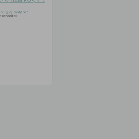
97. évi LXXXIII. törvény 83. §
 51. §
a)
pontjában
 rendeli el: