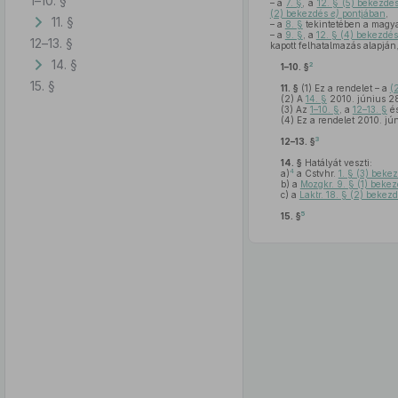
1–10. §
– a
7. §
, a
12. § (5) bekezdé
(2) bekezdés
e)
pontjában
,
11. §
– a
8. §
tekintetében a magya
– a
9. §
, a
12. § (4) bekezdés
12–13. §
kapott felhatalmazás alapján
14. §
2
1–10. §
15. §
11. §
(1)
Ez a rendelet – a
(
(2)
A
14. §
2010. június 28
(3)
Az
1–10. §
, a
12–13. §
é
(4)
Ez a rendelet 2010. jún
3
12–13. §
14. §
Hatályát veszti:
4
a)
a Cstvhr.
1. § (3) bek
b)
a
Mozgkr. 9. § (1) beke
c)
a
Laktr. 18. § (2) bekez
5
15. §