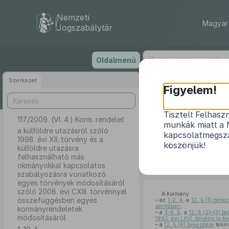
Nemzeti
Magyar 
Jogszabálytár
Ugrás
Oldalmenü
a
tartalomra
Szerkezet
Figyelem!
Tisztelt Felhasz
117/2009. (VI. 4.) Korm. rendelet
a külföldr
munkák miatt a 
felhasználha
a külföldre utazásról szóló
kapcsolatmegsza
1998. évi XII. törvény és a
törvények módo
köszönjük!
külföldre utazásra
felhasználható más
okmányokkal kapcsolatos
szabályozásra vonatkozó
egyes törvények módosításáról
szóló 2008. évi CXIII. törvénnyel
A Kormány
összefüggésben egyes
– az
1–2. §
, a
12. § (1) beke
pontjában
,
kormányrendeletek
– a
3–6. §
, a
12. § (2)–(3) b
módosításáról
1992. évi LXVI. törvény (a t
– a
12. § (8) bekezdése
tekin