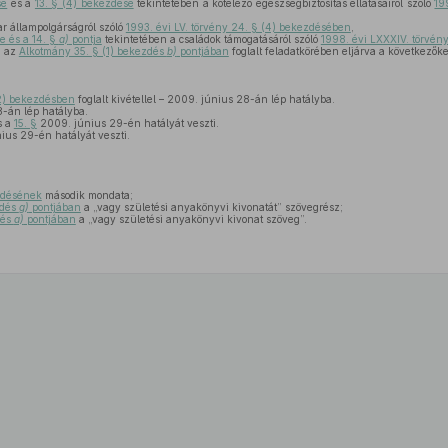
se
és a
13. § (4) bekezdése
tekintetében a kötelező egészségbiztosítás ellátásairól szóló
19
r állampolgárságról szóló
1993. évi LV. törvény 24. § (4) bekezdésében
,
e és a 14. §
a)
pontja
tekintetében a családok támogatásáról szóló
1998. évi LXXXIV. törvény
, az
Alkotmány 35. § (1) bekezdés
b)
pontjában
foglalt feladatkörében eljárva a következőket
2) bekezdésben
foglalt kivétellel – 2009. június 28-án lép hatályba.
-án lép hatályba.
s a
15. §
2009. június 29-én hatályát veszti.
ius 29-én hatályát veszti.
ezdésének
második mondata;
zdés
g)
pontjában
a „vagy születési anyakönyvi kivonatát” szövegrész;
dés
a)
pontjában
a „vagy születési anyakönyvi kivonat szöveg”.