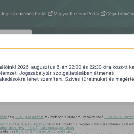
Jogi Információs Portál
Magyar Közlöny Portál
Céginformáció
117/2009. (VI. 4.) Korm. rendelet
nálóink! 2026. augusztus 8-án 22:00 és 22:30 óra között ka
e utazásról szóló
1998. évi XII. törvény
és a külföld
Nemzeti Jogszabálytár szolgáltatásában átmeneti
tó más okmányokkal kapcsolatos szabályozásra vo
kadásokra lehet számítani. Szíves türelmüket és megért
sításáról szóló
2008. évi CXIII. törvénnyel
összef
1
kormányrendeletek módosításáról
Hatályos: 2009. 09. 01. – 2010. 06. 28.
zdése
és a
13. § (1) bekezdése
tekintetében a külföldre utazásról szóló
1998. évi XII. törv
ekezdése
és a
13. § (2)–(3) bekezdése
tekintetében a polgárok személyi adatainak és lakcí
ovábbiakban: Nytv.) 47. § (1) bekezdés
a)
pontjában
,
tetében az
Nytv. 47. § (1) bekezdés
d)
pontjában
,