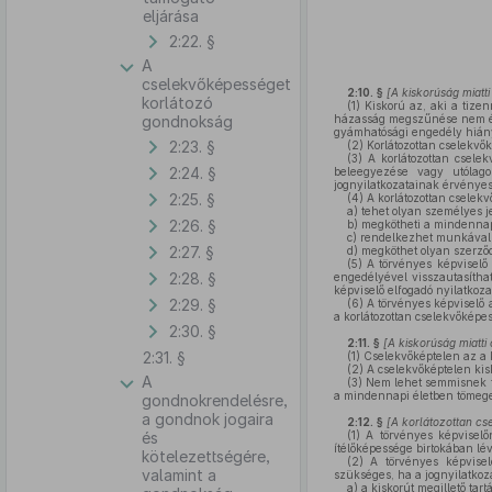
eljárása
2:22. §
A
cselekvőképességet
2:10. §
[A kiskorúság miatt
korlátozó
(1)
Kiskorú az, aki a tizen
gondnokság
házasság megszűnése nem éri
gyámhatósági engedély hiány
2:23. §
(2)
Korlátozottan cselekvők
(3)
A korlátozottan cselek
2:24. §
beleegyezése vagy utólago
jognyilatkozatainak érvényes
2:25. §
(4)
A korlátozottan cselek
a)
tehet olyan személyes jel
2:26. §
b)
megkötheti a mindennapi
c)
rendelkezhet munkával s
2:27. §
d)
megköthet olyan szerződ
(5)
A törvényes képviselő 
2:28. §
engedélyével visszautasíthat
képviselő elfogadó nyilatkozat
2:29. §
(6)
A törvényes képviselő a
a korlátozottan cselekvőképe
2:30. §
2:11. §
[A kiskorúság miatt
2:31. §
(1)
Cselekvőképtelen az a ki
(2)
A cselekvőképtelen kisk
A
(3)
Nem lehet semmisnek tek
a mindennapi életben tömege
gondnokrendelésre,
a gondnok jogaira
2:12. §
[A korlátozottan c
és
(1)
A törvényes képviselőn
ítélőképessége birtokában lé
kötelezettségére,
(2)
A törvényes képvisel
valamint a
szükséges, ha a jognyilatkoz
a)
a kiskorút megillető tart