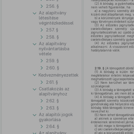
hatálybalépését követően – 
(2)
A bíróság, a gyámhatósá
2:56. §
nem veheti figyelembe, ha
a)
a nagykorú személy álta
Az alapítvány
kizáró okot állapítanak meg, 
létesítése
b)
a körülmények lényeges v
vagy törvényes érdekeit súly
végintézkedéssel
(3)
Az előzetes jognyilat
cselekvőképes személy újab
2:57. §
jognyilatkozatnak az újabb 
előzetes jognyilatkozat meg
2:58. §
cselekvőképes személy gyámha
Az alapítvány
(4)
Az előzetes jognyila
alkalmazni. A visszavont előz
nyilvántartásba
hatálytalanná válik.
vétele
2:59. §
2:60. §
2:19. §
[A támogatott dönt
(1)
A bíróság a külön tör
Kedvezményezettek
megtételekor értelmi képess
meghatározott ügycsoportokb
2:61. §
(2)
Nem kerülhet sor támo
szükségessé.
Csatlakozás az
(3)
A bíróság a támogatott 
alapítványhoz
ki támogatónak, aki nem áll 
(4)
A bíróság a támogató k
2:62. §
támogatott személy közokirat
gondnokság alá helyezési eljá
2:63. §
bíróság több támogató kineve
nevezhet ki.
Az alapítói jogok
(5)
Nem lehet támogatónak 
a)
akinek a személye ellen
gyakorlása
érdekeinek sérelmével járna
2:64. §
b)
aki maga is támogatott 
c)
aki cselekvőképességet k
Az alapítvány
d)
aki a közügyektől eltiltó j