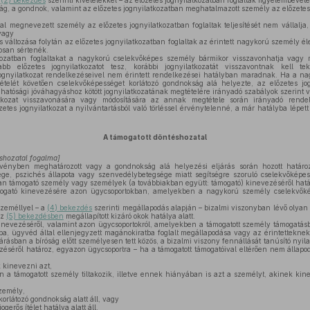
a
(2) bekezdés
szerinti kivételekkel – az előzetes jognyilatkozatban foglaltak figyelembevétel
g, a gondnok, valamint az előzetes jognyilatkozatban meghatalmazott személy az előzetes 
l megnevezett személy az előzetes jognyilatkozatban foglaltak teljesítését nem vállalja
vagy
áltozása folytán az előzetes jognyilatkozatban foglaltak az érintett nagykorú személy élet
osan sértenék.
kozatban foglaltakat a nagykorú cselekvőképes személy bármikor visszavonhatja vagy 
b előzetes jognyilatkozatot tesz, korábbi jognyilatkozatát visszavontnak kell te
jognyilatkozat rendelkezéseivel nem érintett rendelkezései hatályban maradnak. Ha a na
tételét követően cselekvőképességet korlátozó gondnokság alá helyezte, az előzetes jogn
tósági jóváhagyáshoz kötött jognyilatkozatának megtételére irányadó szabályok szerint v
tkozat visszavonására vagy módosítására az annak megtétele során irányadó rendel
etes jognyilatkozat a nyilvántartásból való törléssel érvénytelenné, a már hatályba lépett
A támogatott döntéshozatal
éshozatal fogalma]
vényben meghatározott vagy a gondnokság alá helyezési eljárás során hozott határoz
ége, pszichés állapota vagy szenvedélybetegsége miatt segítségre szoruló cselekvőké
an támogató személy vagy személyek (a továbbiakban együtt: támogató) kinevezéséről hatá
gató kinevezésére azon ügycsoportokban, amelyekben a nagykorú személy cselekvőké
személlyel – a
(4) bekezdés
szerinti megállapodás alapján – bizalmi viszonyban lévő olya
az
(5) bekezdésben
megállapított kizáró okok hatálya alatt.
inevezéséről, valamint azon ügycsoportokról, amelyekben a támogatott személy támogatásb
ba, ügyvéd által ellenjegyzett magánokiratba foglalt megállapodása vagy az érintettekne
rásban a bíróság előtt személyesen tett közös, a bizalmi viszony fennállását tanúsító nyil
zéséről határoz, egyazon ügycsoportra – ha a támogatott támogatóival eltérően nem állapo
kinevezni azt,
 a támogatott személy tiltakozik, illetve ennek hiányában is azt a személyt, akinek kin
,
személy,
orlátozó gondnokság alatt áll, vagy
ogerős ítélet hatálya alatt áll.