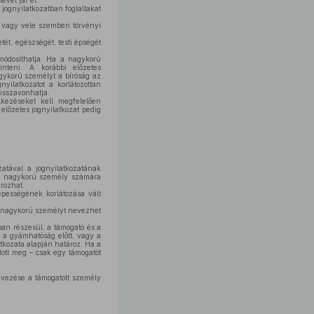
ével jár el.
jognyilatkozatban foglaltakat
, vagy vele szemben törvényi
ét, egészségét, testi épségét
módosíthatja. Ha a nagykorú
kinteni. A korábbi előzetes
gykorú személyt a bíróság az
yilatkozatot a korlátozottan
isszavonhatja.
kezéseket kell megfelelően
 előzetes jognyilatkozat pedig
atával a jognyilatkozatának
pes nagykorú személy számára
rozhat.
pességének korlátozása vált
n nagykorú személyt nevezhet
an részesül, a támogató és a
k a gyámhatóság előtt, vagy a
atkozata alapján határoz. Ha a
dott meg – csak egy támogatót
evezése a támogatott személy