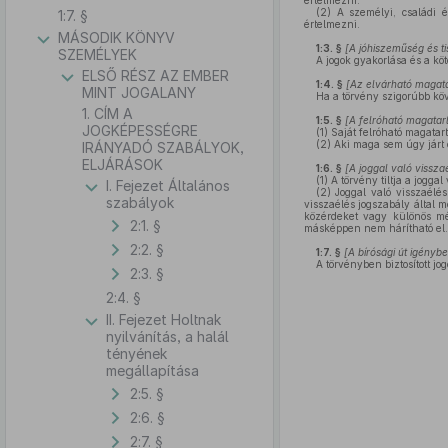
értelmezni.
(2)
A személyi, családi é
1:7. §
értelmezni.
MÁSODIK KÖNYV
1:3. §
[A jóhiszeműség és t
SZEMÉLYEK
A jogok gyakorlása és a kö
ELSŐ RÉSZ AZ EMBER
1:4. §
[Az elvárható magata
MINT JOGALANY
Ha a törvény szigorúbb köv
1. CÍM A
1:5. §
[A felróható magatar
JOGKÉPESSÉGRE
(1)
Saját felróható magatar
(2)
Aki maga sem úgy járt e
IRÁNYADÓ SZABÁLYOK,
ELJÁRÁSOK
1:6. §
[A joggal való visszaé
(1)
A törvény tiltja a joggal 
I. Fejezet Általános
(2)
Joggal való visszaélés
szabályok
visszaélés jogszabály által 
közérdeket vagy különös mél
2:1. §
másképpen nem hárítható el.
2:2. §
1:7. §
[A bírósági út igényb
A törvényben biztosított jo
2:3. §
2:4. §
II. Fejezet Holtnak
nyilvánítás, a halál
tényének
megállapítása
2:5. §
2:6. §
2:7. §