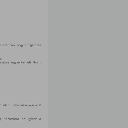
het azonban, hogy a fogamzás
s.
letékes jegyző kérheti. Gyám
en létére utaló bármilyen adat
a, házastársa, az ügyész, a