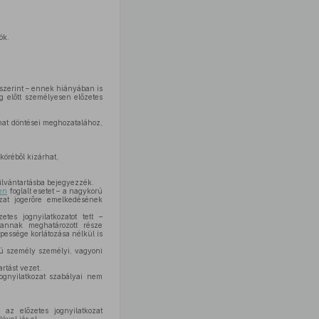
ók.
 szerint – ennek hiányában is
g előtt személyesen előzetes
that döntései meghozatalához,
öréből kizárhat,
yilvántartásba bejegyezzék.
en
foglalt esetet – a nagykorú
ozat jogerőre emelkedésének
s jognyilatkozatot tett –
 annak meghatározott része
pessége korlátozása nélkül is
rú személy személyi, vagyoni
rtást vezet.
jognyilatkozat szabályai nem
az előzetes jognyilatkozat