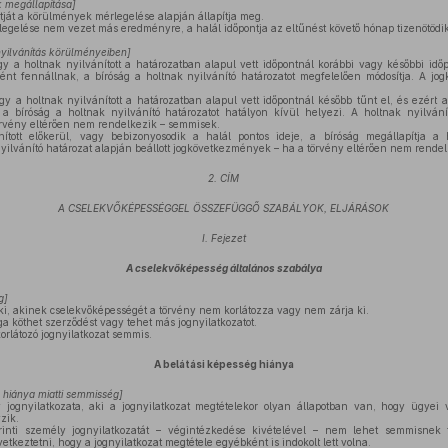
k megállapítása]
tját a körülmények mérlegelése alapján állapítja meg.
gelése nem vezet más eredményre, a halál időpontja az eltűnést követő hónap tizenötödik
nyilvánítás körülményeiben]
 a holtnak nyilvánított a határozatban alapul vett időpontnál korábbi vagy későbbi időp
ként fennállnak, a bíróság a holtnak nyilvánító határozatot megfelelően módosítja. A jo
 a holtnak nyilvánított a határozatban alapul vett időpontnál később tűnt el, és ezért a
 a bíróság a holtnak nyilvánító határozatot hatályon kívül helyezi. A holtnak nyilvánít
rvény eltérően nem rendelkezik – semmisek.
tott előkerül, vagy bebizonyosodik a halál pontos ideje, a bíróság megállapítja a h
nyilvánító határozat alapján beállott jogkövetkezmények – ha a törvény eltérően nem rende
2. CÍM
A CSELEKVŐKÉPESSÉGGEL ÖSSZEFÜGGŐ SZABÁLYOK, ELJÁRÁSOK
I. Fejezet
A cselekvőképesség általános szabálya
g]
, akinek cselekvőképességét a törvény nem korlátozza vagy nem zárja ki.
 köthet szerződést vagy tehet más jognyilatkozatot.
rlátozó jognyilatkozat semmis.
A belátási képesség hiánya
 hiánya miatti semmisség]
gnyilatkozata, aki a jognyilatkozat megtételekor olyan állapotban van, hogy ügyei v
zik.
inti személy jognyilatkozatát – végintézkedése kivételével – nem lehet semmisnek t
etkeztetni, hogy a jognyilatkozat megtétele egyébként is indokolt lett volna.