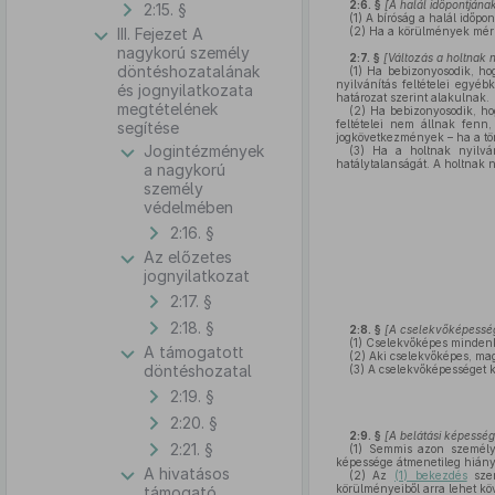
2:6. §
[A halál időpontjána
2:15. §
(1)
A bíróság a halál időpon
III. Fejezet A
(2)
Ha a körülmények mérle
nagykorú személy
2:7. §
[Változás a holtnak 
döntéshozatalának
(1)
Ha bebizonyosodik, hogy
nyilvánítás feltételei egyéb
és jognyilatkozata
határozat szerint alakulnak.
megtételének
(2)
Ha bebizonyosodik, hogy
feltételei nem állnak fenn,
segítése
jogkövetkezmények – ha a tö
Jogintézmények
(3)
Ha a holtnak nyilvání
hatálytalanságát. A holtnak 
a nagykorú
személy
védelmében
2:16. §
Az előzetes
jognyilatkozat
2:17. §
2:18. §
2:8. §
[A cselekvőképessé
(1)
Cselekvőképes mindenki
A támogatott
(2)
Aki cselekvőképes, maga
döntéshozatal
(3)
A cselekvőképességet ko
2:19. §
2:20. §
2:9. §
[A belátási képesség
2:21. §
(1)
Semmis azon személy jo
képessége átmenetileg hiány
A hivatásos
(2)
Az
(1) bekezdés
szer
körülményeiből arra lehet köv
támogató