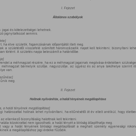
I. Fejezet
Általános szabályok
jogai és kötelezettségei lehetnek.
zó jognyilatkozat semmis.
ete]
 ha élve születik, fogamzásának időpontjától illeti meg.
k a születéstől visszafelé számított háromszázadik napot kell tekinteni; bizonyítani le
an történt. A születés napja beleszámít a határidőbe.
ja]
rendel a méhmagzat részére, ha ez a méhmagzat jogainak megóvása érdekében szüksége
 méhmagzat bármelyik szülője, nagyszülője, az ügyész és az anya lakóhelye szerint il
elye van.
szűnése]
zűnik meg.
II. Fejezet
Holtnak nyilvánítás, a halál tényének megállapítása
ás, a halál tényének megállapítása]
i határozattal holtnak lehet nyilvánítani, ha eltűnésétől öt év eltelt anélkül, hogy életb
 az ellenkező bizonyításáig halottnak kell tekinteni.
lála közokirattal nem igazolható, a halál tényét a bíróság állapíthatja meg.
t vagy a halál tényének bírósági megállapítását a meghalt személy egyenesági rokon
kinek a megállapításhoz jogi érdeke fűződik.