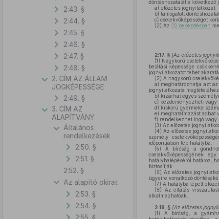
döntéshozatalát a következő 
2:43. §
a)
előzetes jognyilatkozat,
b)
támogatott döntéshozatal
2:44. §
c)
cselekvőképességet korl
(2)
Az
(1) bekezdésben
meg
2:45. §
2:46. §
2:47. §
2:17. §
[Az előzetes jognyil
(1)
Nagykorú cselekvőképes
2:48. §
belátási képessége csökkené
jognyilatkozatot tehet akara
2. CÍM AZ ÁLLAM
(2)
A nagykorú cselekvőkép
a)
meghatározhatja azt az 
JOGKÉPESSÉGE
jognyilatkozata megtételéhez,
b)
kizárhat egyes személye
2:49. §
c)
kezdeményezheti vagy me
3. CÍM AZ
d)
kiskorú gyermeke számá
e)
meghatalmazást adhat v
ALAPÍTVÁNY
f)
rendelkezhet ingó vagy 
(3)
Az előzetes jognyilatko
Általános
(4)
Az előzetes jognyilatko
rendelkezések
személy cselekvőképességén
időpontjában lép hatályba.
2:50. §
(5)
A bíróság a gondnoks
cselekvőképességének egy 
2:51. §
hatálybalépéséről határoz, h
biztosítják.
2:52. §
(6)
Az előzetes jognyilatk
ügyeire vonatkozó döntésekén
Az alapító okirat
(7)
A hatályba lépett előzet
(8)
Az ellátás visszautasí
2:53. §
alkalmazhatóak.
2:54. §
2:18. §
[Az előzetes jognyi
(1)
A bíróság, a gyámható
2:55. §