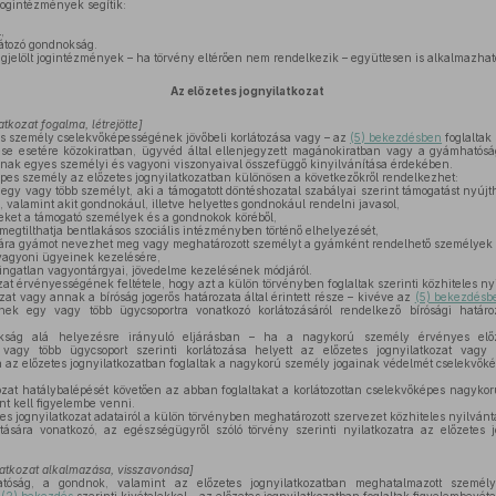
jogintézmények segítik:
,
átozó gondnokság.
jelölt jogintézmények – ha törvény eltérően nem rendelkezik – együttesen is alkalmazhat
Az előzetes jognyilatkozat
atkozat fogalma, létrejötte]
 személy cselekvőképességének jövőbeli korlátozása vagy – az
(5) bekezdésben
foglaltak
se esetére közokiratban, ügyvéd által ellenjegyzett magánokiratban vagy a gyámhatósá
tának egyes személyi és vagyoni viszonyaival összefüggő kinyilvánítása érdekében.
es személy az előzetes jognyilatkozatban különösen a következőkről rendelkezhet:
egy vagy több személyt, aki a támogatott döntéshozatal szabályai szerint támogatást nyúj
 valamint akit gondnokául, illetve helyettes gondnokául rendelni javasol,
ket a támogató személyek és a gondnokok köréből,
gtilthatja bentlakásos szociális intézményben történő elhelyezését,
ra gyámot nevezhet meg vagy meghatározott személyt a gyámként rendelhető személyek k
agyoni ügyeinek kezelésére,
ingatlan vagyontárgyai, jövedelme kezelésének módjáról.
zat érvényességének feltétele, hogy azt a külön törvényben foglaltak szerinti közhiteles n
zat vagy annak a bíróság jogerős határozata által érintett része – kivéve az
(5) bekezdésb
ek egy vagy több ügycsoportra vonatkozó korlátozásáról rendelkező bírósági határ
ág alá helyezésre irányuló eljárásban – ha a nagykorú személy érvényes előzete
vagy több ügycsoport szerinti korlátozása helyett az előzetes jognyilatkozat vagy
a az előzetes jognyilatkozatban foglaltak a nagykorú személy jogainak védelmét cselekvőké
ozat hatálybalépését követően az abban foglaltakat a korlátozottan cselekvőképes nagyko
t kell figyelembe venni.
es jognyilatkozat adatairól a külön törvényben meghatározott szervezet közhiteles nyilvánta
tására vonatkozó, az egészségügyről szóló törvény szerinti nyilatkozatra az előzetes 
latkozat alkalmazása, visszavonása]
ság, a gondnok, valamint az előzetes jognyilatkozatban meghatalmazott személy 