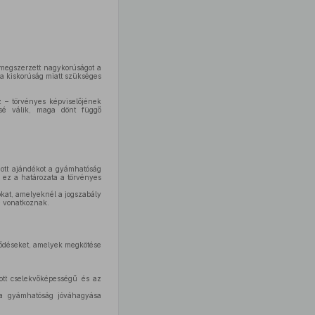
l megszerzett nagykorúságot a
a kiskorúság miatt szükséges
 – törvényes képviselőjének
ssé válik, maga dönt függő
dott ajándékot a gyámhatóság
 ez a határozata a törvényes
okat, amelyeknél a jogszabály
e vonatkoznak.
rződéseket, amelyek megkötése
ott cselekvőképességű és az
 a gyámhatóság jóváhagyása