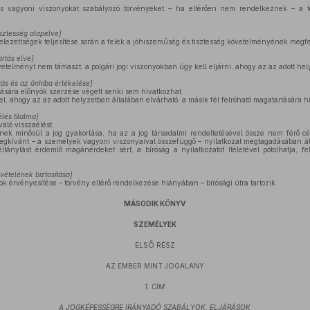
s vagyoni viszonyokat szabályozó törvényeket – ha eltérően nem rendelkeznek – a 
isztesség alapelve]
telezettségek teljesítése során a felek a jóhiszeműség és tisztesség követelményének megfel
rtás elve]
etelményt nem támaszt, a polgári jogi viszonyokban úgy kell eljárni, ahogy az az adott hel
tás és az önhiba értékelése]
tására előnyök szerzése végett senki sem hivatkozhat.
l, ahogy az az adott helyzetben általában elvárható, a másik fél felróható magatartására h
lés tilalma]
való visszaélést.
nek minősül a jog gyakorlása, ha az a jog társadalmi rendeltetésével össze nem férő cél
megkívánt – a személyek vagyoni viszonyaival összefüggő – nyilatkozat megtagadásában ál
tánylást érdemlő magánérdeket sért, a bíróság a nyilatkozatot ítéletével pótolhatja, f
evételének biztosítása]
gok érvényesítése – törvény eltérő rendelkezése hiányában – bírósági útra tartozik.
MÁSODIK KÖNYV
SZEMÉLYEK
ELSŐ RÉSZ
AZ EMBER MINT JOGALANY
1. CÍM
A JOGKÉPESSÉGRE IRÁNYADÓ SZABÁLYOK, ELJÁRÁSOK