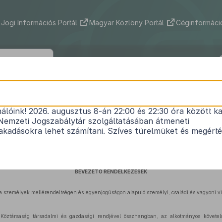
Jogi Információs Portál
Magyar Közlöny Portál
Céginformáció
2009. évi CXX. törvény
nálóink! 2026. augusztus 8-án 22:00 és 22:30 óra között ka
1
a Polgári Törvénykönyvről
Nemzeti Jogszabálytár szolgáltatásában átmeneti
Közlönyállapot 2009. 11. 20.
kadásokra lehet számítani. Szíves türelmüket és megért
ELSŐ KÖNYV
BEVEZETŐ RENDELKEZÉSEK
g a személyek mellérendeltségen és egyenjogúságon alapuló személyi, családi és vagyoni v
öztársaság társadalmi és gazdasági rendjével összhangban, az alkotmányos követel