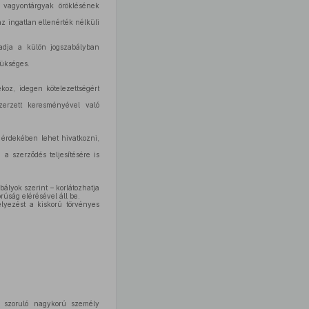
ó vagyontárgyak öröklésének
z ingatlan ellenérték nélküli
adja a külön jogszabályban
zükséges.
oz, idegen kötelezettségért
zerzett keresményével való
 érdekében lehet hivatkozni,
 a szerződés teljesítésére is
ályok szerint – korlátozhatja
rúság elérésével áll be.
lyezést a kiskorú törvényes
e szoruló nagykorú személy