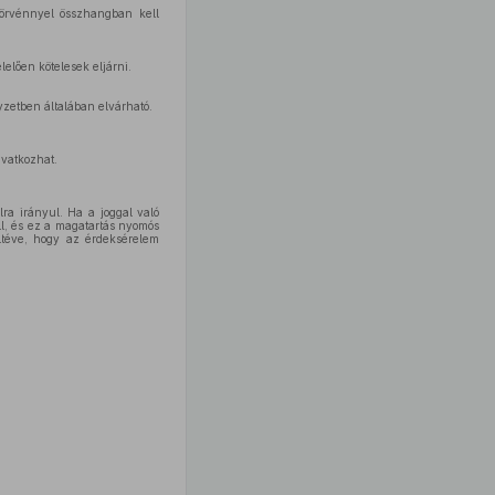
törvénnyel összhangban kell
elően kötelesek eljárni.
yzetben általában elvárható.
ivatkozhat.
ra irányul. Ha a joggal való
l, és ez a magatartás nyomós
eltéve, hogy az érdeksérelem