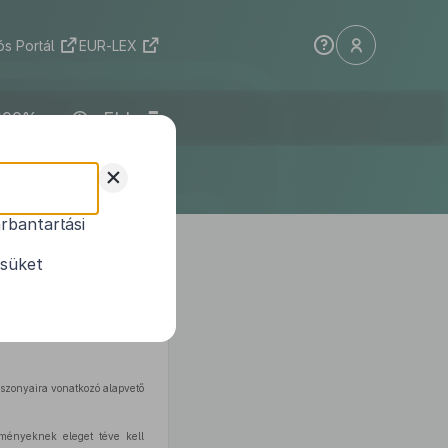
s Portál
EUR-LEX
ELI
+
rbantartási
ésüket
iszonyaira vonatkozó alapvető
ményeknek eleget téve kell