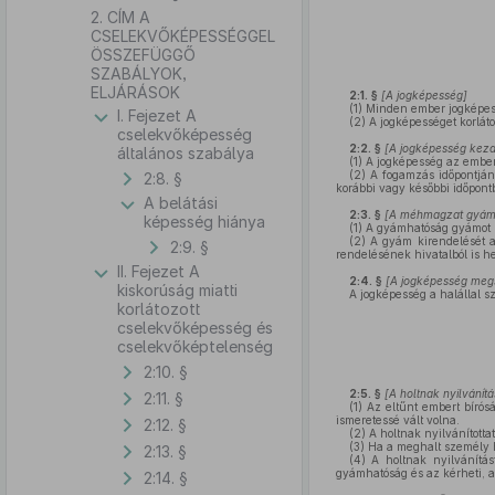
2. CÍM A
CSELEKVŐKÉPESSÉGGEL
ÖSSZEFÜGGŐ
SZABÁLYOK,
ELJÁRÁSOK
2:1. §
[A jogképesség]
(1)
Minden ember jogképes: 
I. Fejezet A
(2)
A jogképességet korláto
cselekvőképesség
2:2. §
[A jogképesség kezd
általános szabálya
(1)
A jogképesség az embert,
(2)
A fogamzás időpontjána
2:8. §
korábbi vagy későbbi időpontb
A belátási
2:3. §
[A méhmagzat gyám
képesség hiánya
(1)
A gyámhatóság gyámot 
(2)
A gyám kirendelését a
2:9. §
rendelésének hivatalból is h
II. Fejezet A
2:4. §
[A jogképesség meg
kiskorúság miatti
A jogképesség a halállal s
korlátozott
cselekvőképesség és
cselekvőképtelenség
2:10. §
2:5. §
[A holtnak nyilvánít
2:11. §
(1)
Az eltűnt embert bíróság
ismeretessé vált volna.
2:12. §
(2)
A holtnak nyilvánítottat
(3)
Ha a meghalt személy ha
2:13. §
(4)
A holtnak nyilvánítás
gyámhatóság és az kérheti, a
2:14. §