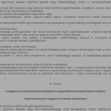
 jogviszony alapján megillető jogokra vagy kötelezettségre; külön is visszautasíthat
donának átruházására vagy bármely módon történő megterhelésére vonatkozik, kivéve, ha a
erül sor haszonélvezet alapítására,
ly alapján beszolgáltatott vagyonára, vagy
 vagyontárgyára, illetve vagyoni értékű jogára vonatkozik, amelynek értéke meghal
ői határozattal elbírált jognyilatkozat érvényességéhez a gyámhatóság jóváhagyása nem s
ttségvállalása]
tóság jóváhagyásával sem tehet érvényesen olyan jognyilatkozatot, amellyel ajándék
elelősséget vállal, vagy amellyel jogokról ellenérték nélkül lemond.
foglalt szabály nem gátolja a korlátozottan cselekvőképes kiskorút a munkával s
a ki a szokásos mértékű ajándékozást.
tkozatának relatív semmissége]
rlátozott cselekvőképességen és cselekvőképtelenségen alapuló semmisségre csak annak
látozott vagy hiányzik.
illetően a másik felet megtéveszti, ezért felelősséggel tartozik, és felelőssége alapján
pességének korlátozására irányuló eljárás megindítása]
kvőképességét csak tizenhetedik életévének betöltése után – a nagykorúakra irányadó szab
ég korlátozását elrendelő ítélet, valamint a gondnokság alá helyezés hatálya csak a nagyko
ozó rendelkezéseket azzal az eltéréssel kell alkalmazni, hogy a gondnokság alá he
III. Fejezet
A nagykorú személy döntéshozatalának és jognyilatkozata megtételének segítése
Jogintézmények a nagykorú személy védelmében
y döntéshozatalát elősegítő jogintézmények]
 pszichés állapota vagy szenvedélybetegsége miatt támogatásra, illetve védelemr