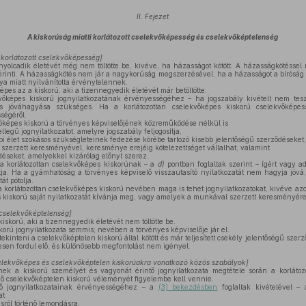
II. Fejezet
A kiskorúság miatti korlátozott cselekvőképesség és cselekvőképtelenség
i korlátozott cselekvőképesség]
nyolcadik életévét még nem töltötte be, kivéve, ha házasságot kötött. A házasságkötésse
nti. A házasságkötés nem jár a nagykorúság megszerzésével, ha a házasságot a bíróság 
a miatt nyilvánította érvénytelennek.
épes az a kiskorú, aki a tizennegyedik életévét már betöltötte.
vőképes kiskorú jognyilatkozatának érvényességéhez – ha jogszabály kivételt nem tesz
s jóváhagyása szükséges. Ha a korlátozottan cselekvőképes kiskorú cselekvőképe
ségéről.
vőképes kiskorú a törvényes képviselőjének közreműködése nélkül is
legű jognyilatkozatot, amelyre jogszabály feljogosítja,
 élet szokásos szükségleteinek fedezése körébe tartozó kisebb jelentőségű szerződéseket,
zerzett keresményével, keresménye erejéig kötelezettséget vállalhat, valamint
éseket, amelyekkel kizárólag előnyt szerez.
a korlátozottan cselekvőképes kiskorúnak – a
d)
pontban foglaltak szerint – ígért vagy a
ja. Ha a gyámhatóság a törvényes képviselő visszautasító nyilatkozatát nem hagyja jóvá,
át pótolja.
 korlátozottan cselekvőképes kiskorú nevében maga is tehet jognyilatkozatokat, kivéve az
s kiskorú saját nyilatkozatát kívánja meg, vagy amelyek a munkával szerzett keresményér
i cselekvőképtelenség]
skorú, aki a tizennegyedik életévét nem töltötte be.
orú jognyilatkozata semmis; nevében a törvényes képviselője jár el.
inteni a cselekvőképtelen kiskorú által kötött és már teljesített csekély jelentőségű sze
sen fordul elő, és különösebb megfontolást nem igényel.
selekvőképes és cselekvőképtelen kiskorúakra vonatkozó közös szabályok]
ek a kiskorú személyét és vagyonát érintő jognyilatkozata megtétele során a korlátoz
vő cselekvőképtelen kiskorú véleményét figyelembe kell vennie.
ő jognyilatkozatainak érvényességéhez – a
(3) bekezdésben
foglaltak kivételével –
at
ásról történő lemondásra,