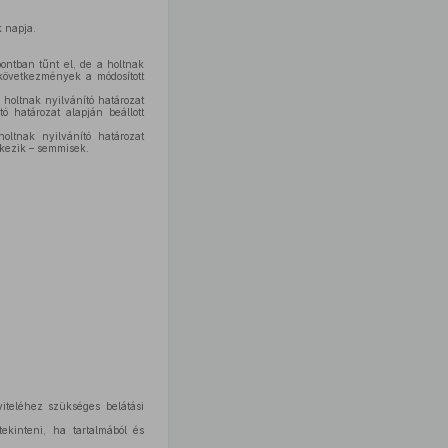
 napja.
ontban tűnt el, de a holtnak
gkövetkezmények a módosított
 holtnak nyilvánító határozat
ó határozat alapján beállott
oltnak nyilvánító határozat
lkezik – semmisek.
iteléhez szükséges belátási
ekinteni, ha tartalmából és