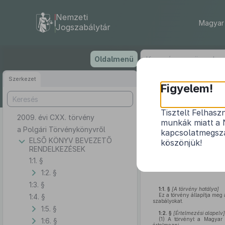
Nemzeti
Magyar 
Jogszabálytár
Ugrás
Oldalmenü
a
tartalomra
Szerkezet
Figyelem!
Tisztelt Felhasz
2009. évi CXX. törvény
munkák miatt a 
a Polgári Törvénykönyvről
kapcsolatmegsza
ELSŐ KÖNYV BEVEZETŐ
köszönjük!
RENDELKEZÉSEK
1:1. §
1:2. §
1:3. §
1:1. §
[A törvény hatálya]
Ez a törvény állapítja me
1:4. §
szabályokat.
1:5. §
1:2. §
[Értelmezési alapelv]
(1)
A törvényt a Magyar K
1:6. §