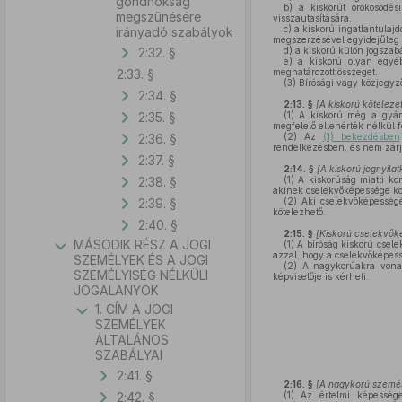
gondnokság
b)
a kiskorút örökösödési
megszűnésére
visszautasítására,
c)
a kiskorú ingatlantulaj
irányadó szabályok
megszerzésével egyidejűleg k
2:32. §
d)
a kiskorú külön jogszabá
e)
a kiskorú olyan egyéb
2:33. §
meghatározott összeget.
(3)
Bírósági vagy közjegyz
2:34. §
2:13. §
[A kiskorú köteleze
2:35. §
(1)
A kiskorú még a gyámha
megfelelő ellenérték nélkül f
2:36. §
(2)
Az
(1) bekezdésben
rendelkezésben, és nem zárj
2:37. §
2:14. §
[A kiskorú jognyila
2:38. §
(1)
A kiskorúság miatti ko
akinek cselekvőképessége kor
2:39. §
(2)
Aki cselekvőképességét 
kötelezhető.
2:40. §
2:15. §
[Kiskorú cselekvőké
MÁSODIK RÉSZ A JOGI
(1)
A bíróság kiskorú csele
azzal, hogy a cselekvőképess
SZEMÉLYEK ÉS A JOGI
(2)
A nagykorúakra vonatk
SZEMÉLYISÉG NÉLKÜLI
képviselője is kérheti.
JOGALANYOK
1. CÍM A JOGI
SZEMÉLYEK
ÁLTALÁNOS
SZABÁLYAI
2:41. §
2:16. §
[A nagykorú személ
2:42. §
(1)
Az értelmi képessége,