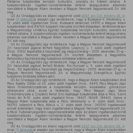
Plébánia tulajdonába kerüljön kulturális, szociális és hitéleti célokra. A
tulajdonváltozás ingatlan-nyilvántartásba történő bejegyzésére alkalmas
szerződést a Magyar Állam nevében a Magyar Nemzeti Vagyonkezelő Zrt. köti
meg.
(2)
Az Országgyűlés az állami vagyonról szóló
2007. évi CVI. törvény 36. §
-
ának
(1) bekezdés
e alapján úgy rendelkezik, hogy a Budapest V. Alkotmány u.
12. szám alatti ingatlannak (hrsz. Budapest belterület 24911) a Magyar Állam
tulajdonában lévő 49/100 tulajdoni hányada kiürített állapotban, térítésmentesen
a Magyarországi Unitárius Egyház tulajdonába kerüljön kulturális, szociális és
hitéleti célokra. A tulajdonváltozás ingatlan-nyilvántartásba történő bejegyzésére
alkalmas szerződést a Magyar Állam nevében a Magyar Nemzeti Vagyonkezelő
Zrt. köti meg.
(3)
Az Országgyűlés úgy rendelkezik, hogy a Magyar Nemzeti Vagyonkezelő
Zrt. használati jogával terhelt Nagykőrös, Losonczy u. 1. szám alatti ingatlant
(hrsz.: 5100) legkésőbb a használati jog megszűnéséig – 2010. december 31-ig –
a Magyar Nemzeti Vagyonkezelő Zrt. kiürített állapotban a Nagykőrösi
Református Egyházközség tulajdonos birtokába köteles adni.
(4)
Az Országgyűlés úgy rendelkezik, hogy a Magyar Nemzeti Vagyonkezelő
Zrt. használati jogával terhelt Miskolc, Kis-Hunyad u. 5. szám alatti ingatlant
(hrsz.: 10) legkésőbb a használati jog megszűnéséig – 2009. december 31-ig – a
Magyar Nemzeti Vagyonkezelő Zrt. a Magyarországi Evangélikus Egyház
tulajdonos birtokába köteles adni.
(5)
Az Országgyűlés úgy rendelkezik, hogy a Magyar Állam tulajdonában lévő
Pécs, Kodály Zoltán út 20. szám alatti ingatlan (hrsz.: 4641) Pécs Megyei Jogú
Város Önkormányzatának a tulajdonába kerüljön, közoktatási, gimnázium
elhelyezési célra, azzal a feltétellel, hogy Pécs Megyei Jogú Város
Önkormányzata a Ciszterci Rend Zirci Apátsága tulajdonába adja a Pécs, Szent
István tér 8–10. szám alatti ingatlant (hrsz.: 18437, 18438, 18443), illetve a
Magyar Állam tulajdonába adja a Pécs, Vörösmarty u. 4. szám alatti (hrsz.:
18375), valamint a Pécs, Rókus u. 2. szám alatti (hrsz.: 3431/6) ingatlanokat
annak érdekében, hogy ezen ingatlanokat a Magyar Nemzeti Vagyonkezelő Zrt.
a Pécsi Tudományegyetem vagyonkezelésébe adja. Az állami ingatlanokat érintő
tulajdonváltozás ingatlan-nyilvántartásba történő bejegyzésére alkalmas
szerződést a Magyar Állam nevében a Magyar Nemzeti Vagyonkezelő Zrt. köti
meg.
(6)
Az Országgyűlés az állami vagyonról szóló
2007. évi CVI. törvény 36. §
-
ának
(1) bekezdés
e alapján úgy rendelkezik, hogy a Magyar Állam tulajdonában