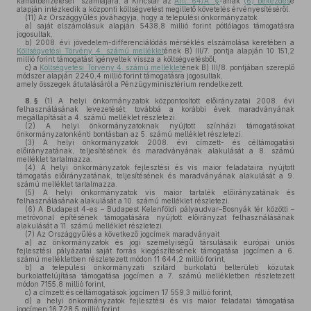
kamatbefizetései” számlájára, a Kincstár az
Áht. 64/A. §
-ának
(6) bekezdés
e
alapján intézkedik a központi költségvetést megillető követelés érvényesítéséről.
(11)
Az Országgyűlés jóváhagyja, hogy a települési önkormányzatok
a)
saját elszámolásuk alapján 5438,8 millió forint pótlólagos támogatásra
jogosultak,
b)
2008. évi jövedelem-differenciálódás mérséklés elszámolása keretében a
Költségvetési Törvény 4. számú melléklet
ének B) III/7. pontja alapján 10 151,2
millió forint támogatást igényeltek vissza a költségvetésből,
c)
a
Költségvetési Törvény 4. számú melléklet
ének B) III/8. pontjában szereplő
módszer alapján 2240,4 millió forint támogatásra jogosultak,
amely összegek átutalásáról a Pénzügyminisztérium rendelkezett.
8. §
(1)
A helyi önkormányzatok központosított előirányzatai 2008. évi
felhasználásának levezetését, továbbá a korábbi évek maradványának
megállapítását a 4. számú melléklet részletezi.
(2)
A helyi önkormányzatoknak nyújtott színházi támogatásokat
önkormányzatonkénti bontásban az 5. számú melléklet részletezi.
(3)
A helyi önkormányzatok 2008. évi címzett- és céltámogatási
előirányzatának, teljesítésének és maradványának alakulását a 8. számú
melléklet tartalmazza.
(4)
A helyi önkormányzatok fejlesztési és vis maior feladataira nyújtott
támogatás előirányzatának, teljesítésének és maradványának alakulását a 9.
számú melléklet tartalmazza.
(5)
A helyi önkormányzatok vis maior tartalék előirányzatának és
felhasználásának alakulását a 10. számú melléklet részletezi.
(6)
A Budapest 4-es – Budapest Kelenföldi pályaudvar–Bosnyák tér közötti –
metróvonal építésének támogatására nyújtott előirányzat felhasználásának
alakulását a 11. számú melléklet részletezi.
(7)
Az Országgyűlés a következő jogcímek maradványait
a)
az önkormányzatok és jogi személyiségű társulásaik európai uniós
fejlesztési pályázatai saját forrás kiegészítésének támogatása jogcímen a 6.
számú mellékletben részletezett módon 11 644,2 millió forint,
b)
a települési önkormányzati szilárd burkolatú belterületi közutak
burkolatfelújítása támogatása jogcímen a 7. számú mellékletben részletezett
módon 7155,8 millió forint,
c)
a címzett és céltámogatások jogcímen 17 559,3 millió forint,
d)
a helyi önkormányzatok fejlesztési és vis maior feladatai támogatása
jogcímen 16 728,5 millió forint,