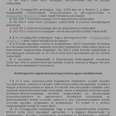
c)
147 696,3 millió forint összegben devizahiteleket vett fel külföldi
hitelezőktől.
5. §
Az Országgyűlés jóváhagyja, hogy 2008-ban az e törvény
3. §
-ában
megállapított visszafizetések finanszírozására a pénzügyminiszter a
Költségvetési Törvény 3. §
-ában kapott felhatalmazás alapján
a)
650 954,7 millió forint összegű forint-államkötvényt értékesített,
b)
58 986,4 millió forint összegben csökkentette a diszkont kincstárjegyek
állományát,
c)
426 391,2 millió forint összegű deviza-államkötvényt értékesített,
d)
262 010,0 millió forint összegben vett fel devizahitelt külföldi hitelezőktől.
6. §
Az Országgyűlés jóváhagyja, hogy a pénzügyminiszter – a
Költségvetési
Törvény 3. §
-ában foglalt felhatalmazás alapján –
a)
a Kincstári Egységes Számla (a továbbiakban: KESZ) folyamatos likviditása
és a társadalombiztosítási alapokból teljesített kiadásokhoz vállalt állami garancia
fedezetének megteremtése érdekében 132 055,5 millió forinttal csökkentette a
kincstárjegyek állományát, és 25 265,0 millió forint devizahitelt vett fel külföldi
hitelezőktől;
b)
a nemzetközi hitelkeretből, a finanszírozás biztonságának növelésére
2008-ban 1562,8 milliárd forint devizahitelt hívott le, amelyet a Magyar Nemzeti
Banknál devizabetétként helyezett el.
A költségvetés végrehajtásával kapcsolatos egyes rendelkezések
7. §
(1)
A helyi önkormányzatok feladatainak ellátásához nyújtott normatív
hozzájárulások, valamint a normatív kötött felhasználású támogatások, továbbá a
megyei önkormányzatokat az általuk fenntartott intézményekben ellátottak után
megillető személyijövedelemadó-részesedés, illetve a települési önkormányzatok
jövedelem-differenciálódását mérséklő kiegészítések és beszámítások
önkormányzatonként és jogcímenként részletezett elszámolását az
államháztartásért felelős miniszter, valamint a helyi önkormányzatokért felelős
miniszter együttes rendeletben (a továbbiakban: R.) hirdeti ki e törvény
hatálybalépését követő 30 napon belül.
(2)
Az Országgyűlés megállapítja, hogy a helyi önkormányzatok évközben
9344,6 millió forint összegben igényeltek – a Magyar Államkincstár (a
továbbiakban: Kincstár) igazgatóságai javaslataira is figyelemmel – normatív