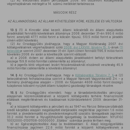
(2)
Az elkülönített állami pénzalapok 2008. évi összevont költségvetése
végrehajtásának mérlegét a 14. számú melléklet tartalmazza.
MÁSODIK RÉSZ
AZ ÁLLAMADÓSSÁG, AZ ÁLLAMI KÖVETELÉSEK KÖRE, KEZELÉSE ÉS VÁLTOZÁSA
13. §
(1)
A Kincstár által kezelt, állami kölcsönből és állami alapjuttatás
járadékából fennálló követelések állománya 2008. december 31-én 990,6 millió
forint, amelyből 477,1 millió forint a kölcsön típusú, 513,5 millió forint a járadék
címén előírt követelés.
(2)
Az Országgyűlés jóváhagyja, hogy a Magyar Köztársaság 2007. évi
költségvetésének végrehajtásáról szóló
2008. évi LXXVIII. törvény 15. §
-ának
(1)
bekezdés
e szerint 2007. december 31-én ilyen címen fennállt 1195,9 millió forint
követelés 2008. év során a következők szerint változott:
a)
a 2008. évben az állami alapjuttatás járadékaként befolyt törlesztések
összege 159,8 millió forinttal csökkentette az állományt,
b)
a jogerős bírói végzéssel lezárt felszámolásoknál elszámolt veszteség 45,9
millió forinttal csökkentette a követelés állományt.
14. §
Az Országgyűlés jóváhagyja, hogy a
Költségvetési Törvény 7. §
-a (2)
bekezdésének felhatalmazása szerint a Magyar Nemzeti Vagyonkezelő Zrt. – a
Kormány jóváhagyása alapján – 2008. év folyamán 4608 millió forint összegű
tulajdonosi kölcsönt nyújtott állami tulajdonú gazdasági társaságok részére.
15. §
Az Országgyűlés elrendeli, hogy a társadalombiztosítás pénzügyi
alapjainak közreműködésével a központi költségvetés terhére finanszírozott
ellátások megtérítésének és kiadásainak különbözeteként 2009. december 31-
éig
a)
a központi költségvetés a pénzbeli és az 1947-es Párizsi Békeszerződésből
eredő kárpótlás alapján megállapított életjáradék megtérítése jogcímén 1,6 millió
forintot, a jövedelempótló és jövedelemkiegészítő szociális támogatások jogcímén
33,2 millió forintot a Nyugdíjfolyósító Igazgatóság (a továbbiakban: NYUFIG)
10032000-01301108-00000000 „Ellátási” számlája javára térítsen meg,
b)
az Egészségbiztosítási Alap (a továbbiakban: E. Alap) közgyógyellátás
finanszírozása jogcímen 22,6 millió forintot a központi költségvetésnek a