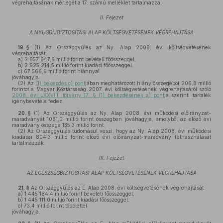
végrehajtásának mérlegét a 17. számú melléklet tartalmazza.
II. Fejezet
A NYUGDÍJBIZTOSÍTÁSI ALAP KÖLTSÉGVETÉSÉNEK VÉGREHAJTÁSA
19. §
(1)
Az Országgyűlés az Ny. Alap 2008. évi költségvetésének
végrehajtását
a)
2 857 647,6 millió forint bevételi főösszeggel,
b)
2 925 214,5 millió forint kiadási főösszeggel,
c)
67 566,9 millió forint hiánnyal
jóváhagyja.
(2)
Az
(1) bekezdés c) pont
jában meghatározott hiány összegéből 206,8 millió
forintot a Magyar Köztársaság 2007. évi költségvetésének végrehajtásáról szóló
2008. évi LXXVIII. törvény 17. § (1) bekezdésének a) pont
ja szerinti tartalék
igénybevétele fedez.
20. §
(1)
Az Országgyűlés az Ny. Alap 2008. évi működési előirányzat-
maradványát 1061,0 millió forint összegben jóváhagyja, amelyből az előző évi
maradvány összege 135,3 millió forint.
(2)
Az Országgyűlés tudomásul veszi, hogy az Ny. Alap 2008. évi működési
kiadásai 804,3 millió forint előző évi előirányzat-maradvány felhasználását
tartalmazzák.
III. Fejezet
AZ EGÉSZSÉGBIZTOSÍTÁSI ALAP KÖLTSÉGVETÉSÉNEK VÉGREHAJTÁSA
21. §
Az Országgyűlés az E. Alap 2008. évi költségvetésének végrehajtását
a)
1 445 184,4 millió forint bevételi főösszeggel,
b)
1 445 111,0 millió forint kiadási főösszeggel,
c)
73,4 millió forint többlettel
jóváhagyja.