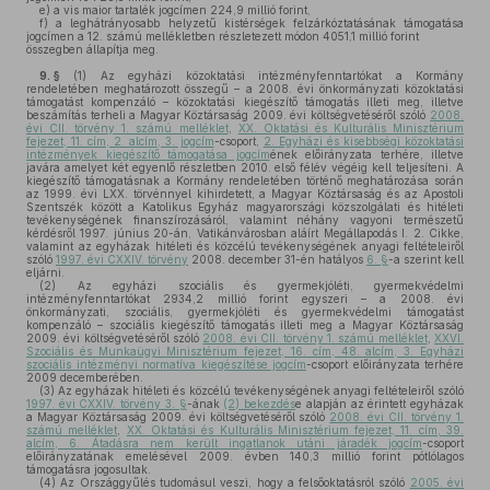
e)
a vis maior tartalék jogcímen 224,9 millió forint,
f)
a leghátrányosabb helyzetű kistérségek felzárkóztatásának támogatása
jogcímen a 12. számú mellékletben részletezett módon 4051,1 millió forint
összegben állapítja meg.
9. §
(1)
Az egyházi közoktatási intézményfenntartókat a Kormány
rendeletében meghatározott összegű – a 2008. évi önkormányzati közoktatási
támogatást kompenzáló – közoktatási kiegészítő támogatás illeti meg, illetve
beszámítás terheli a Magyar Köztársaság 2009. évi költségvetéséről szóló
2008.
évi CII. törvény 1. számú melléklet
,
XX. Oktatási és Kulturális Minisztérium
fejezet, 11. cím, 2. alcím, 3. jogcím
-csoport,
2. Egyházi és kisebbségi közoktatási
intézmények kiegészítő támogatása jogcím
ének előirányzata terhére, illetve
javára amelyet két egyenlő részletben 2010. első félév végéig kell teljesíteni. A
kiegészítő támogatásnak a Kormány rendeletében történő meghatározása során
az 1999. évi LXX. törvénnyel kihirdetett, a Magyar Köztársaság és az Apostoli
Szentszék között a Katolikus Egyház magyarországi közszolgálati és hitéleti
tevékenységének finanszírozásáról, valamint néhány vagyoni természetű
kérdésről 1997. június 20-án, Vatikánvárosban aláírt Megállapodás I. 2. Cikke,
valamint az egyházak hitéleti és közcélú tevékenységének anyagi feltételeiről
szóló
1997. évi CXXIV. törvény
2008. december 31-én hatályos
6. §
-a szerint kell
eljárni.
(2)
Az egyházi szociális és gyermekjóléti, gyermekvédelmi
intézményfenntartókat 2934,2 millió forint egyszeri – a 2008. évi
önkormányzati, szociális, gyermekjóléti és gyermekvédelmi támogatást
kompenzáló – szociális kiegészítő támogatás illeti meg a Magyar Köztársaság
2009. évi költségvetéséről szóló
2008. évi CII. törvény 1. számú melléklet
,
XXVI.
Szociális és Munkaügyi Minisztérium fejezet, 16. cím, 48. alcím, 3. Egyházi
szociális intézményi normatíva kiegészítése jogcím
-csoport előirányzata terhére
2009 decemberében.
(3)
Az egyházak hitéleti és közcélú tevékenységének anyagi feltételeiről szóló
1997. évi CXXIV. törvény 3. §
-ának
(2) bekezdés
e alapján az érintett egyházak
a Magyar Köztársaság 2009. évi költségvetéséről szóló
2008. évi CII. törvény 1.
számú melléklet
,
XX. Oktatási és Kulturális Minisztérium fejezet, 11. cím, 39.
alcím, 6. Átadásra nem került ingatlanok utáni járadék jogcím
-csoport
előirányzatának emelésével 2009. évben 140,3 millió forint pótlólagos
támogatásra jogosultak.
(4)
Az Országgyűlés tudomásul veszi, hogy a felsőoktatásról szóló
2005. évi