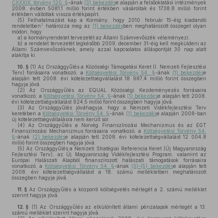
CXXXIX. törvény 120. §
-ának
(3) bekezdés
e alapján a felsőoktatási intézmények
2008. évben 5081,1 millió forint értékben vásároltak és 1738,8 millió forint
értékben váltottak vissza értékpapírt.
(5)
Felhatalmazást kap a Kormány, hogy 2010. február 15-éig kiadandó
2
rendeletben
határozza meg az
(1) bekezdés
ben meghatározott összeget olyan
módon, hogy
a)
a kormányrendelet tervezetét az Állami Számvevőszék véleményezi,
b)
a rendelet tervezetét legkésőbb 2009. december 31-éig kell megküldeni az
Állami Számvevőszéknek, amely azzal kapcsolatos álláspontját 30 nap alatt
alakítja ki.
10. §
(1)
Az Országgyűlés a Közösségi Támogatási Keret (I. Nemzeti Fejlesztési
Terv) forrásaira vonatkozó, a
Költségvetési Törvény 54. §
-ának
(1) bekezdés
e
alapján tett 2008. évi kötelezettségvállalást 18 987,4 millió forint összegben
hagyja jóvá.
(2)
Az Országgyűlés az EQUAL Közösségi Kezdeményezés forrásaira
vonatkozó, a
Költségvetési Törvény 54. §
-ának
(1) bekezdés
e alapján tett 2008.
évi kötelezettségvállalást 924,5 millió forint összegben hagyja jóvá.
(3)
Az Országgyűlés jóváhagyja, hogy a Nemzeti Vidékfejlesztési Terv
keretében a
Költségvetési Törvény 54. §
-ának
(1) bekezdés
e alapján 2008-ban
új kötelezettségvállalásra nem került sor.
(4)
Az Országgyűlés a Norvég Finanszírozási Mechanizmus és az EGT
Finanszírozási Mechanizmus forrásaira vonatkozó, a
Költségvetési Törvény 54.
§
-ának
(2) bekezdés
e alapján tett 2008. évi kötelezettségvállalást 12 004,8
millió forint összegben hagyja jóvá.
(5)
Az Országgyűlés a Nemzeti Stratégiai Referencia Keret (Új Magyarország
Fejlesztési Terv), az Új Magyarország Vidékfejlesztési Program, valamint az
Európai Halászati Alapból finanszírozott halászati támogatások forrásaira
vonatkozó, a
Költségvetési Törvény 54. §
-ának
(3)–(5) bekezdés
e alapján tett
2008. évi kötelezettségvállalást a 18. számú mellékletben meghatározott
összegben hagyja jóvá.
11. §
Az Országgyűlés a központi költségvetés mérlegét a 2. számú melléklet
szerint hagyja jóvá.
12. §
(1)
Az Országgyűlés az elkülönített állami pénzalapok mérlegét a 13.
számú melléklet szerint hagyja jóvá.