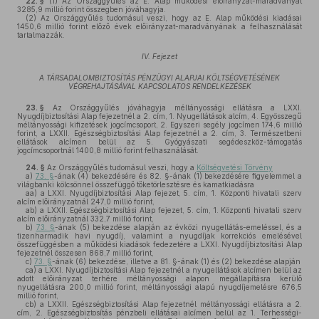
22. §
(1)
Az Országgyűlés az E. Alap működési előirányzat-maradványát
3285,9 millió forint összegben jóváhagyja.
(2)
Az Országgyűlés tudomásul veszi, hogy az E. Alap működési kiadásai
1450,6 millió forint előző évek előirányzat-maradványának a felhasználását
tartalmazzák.
IV. Fejezet
A TÁRSADALOMBIZTOSÍTÁS PÉNZÜGYI ALAPJAI KÖLTSÉGVETÉSÉNEK
VÉGREHAJTÁSÁVAL KAPCSOLATOS RENDELKEZÉSEK
23. §
Az Országgyűlés jóváhagyja méltányossági ellátásra a LXXI.
Nyugdíjbiztosítási Alap fejezetnél a 2. cím, 1. Nyugellátások alcím, 4. Egyösszegű
méltányossági kifizetések jogcímcsoport, 2. Egyszeri segély jogcímen 174,6 millió
forint, a LXXII. Egészségbiztosítási Alap fejezetnél a 2. cím, 3. Természetbeni
ellátások alcímen belül az 5. Gyógyászati segédeszköz-támogatás
jogcímcsoportnál 1400,8 millió forint felhasználását.
24. §
Az Országgyűlés tudomásul veszi, hogy a
Költségvetési Törvény
a)
73. §
-ának (4) bekezdésére és 82. §-ának (1) bekezdésére figyelemmel a
világbanki kölcsönnel összefüggő tőketörlesztésre és kamatkiadásra
aa)
a LXXI. Nyugdíjbiztosítási Alap fejezet, 5. cím, 1. Központi hivatali szerv
alcím előirányzatnál 247,0 millió forint,
ab)
a LXXII. Egészségbiztosítási Alap fejezet, 5. cím, 1. Központi hivatali szerv
alcím előirányzatnál 332,7 millió forint,
b)
73. §
-ának (5) bekezdése alapján az évközi nyugellátás-emeléssel, és a
tizenharmadik havi nyugdíj, valamint a nyugdíjak korrekciós emelésével
összefüggésben a működési kiadások fedezetére a LXXI. Nyugdíjbiztosítási Alap
fejezetnél összesen 868,7 millió forint,
c)
73. §
-ának (6) bekezdése, illetve a 81. §-ának (1) és (2) bekezdése alapján
ca)
a LXXI. Nyugdíjbiztosítási Alap fejezetnél a nyugellátások alcímen belül az
adott előirányzat terhére méltányossági alapon megállapításra kerülő
nyugellátásra 200,0 millió forint, méltányossági alapú nyugdíjemelésre 676,5
millió forint,
cb)
a LXXII. Egészségbiztosítási Alap fejezetnél méltányossági ellátásra a 2.
cím, 2. Egészségbiztosítás pénzbeli ellátásai alcímen belül az 1. Terhességi-