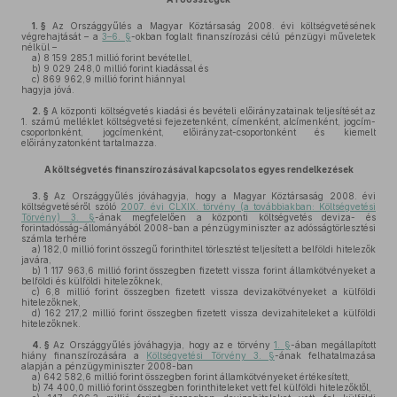
1. §
Az Országgyűlés a Magyar Köztársaság 2008. évi költségvetésének
végrehajtását – a
3–6. §
-okban foglalt finanszírozási célú pénzügyi műveletek
nélkül –
a)
8 159 285,1 millió forint bevétellel,
b)
9 029 248,0 millió forint kiadással és
c)
869 962,9 millió forint hiánnyal
hagyja jóvá.
2. §
A központi költségvetés kiadási és bevételi előirányzatainak teljesítését az
1. számú melléklet költségvetési fejezetenként, címenként, alcímenként, jogcím-
csoportonként, jogcímenként, előirányzat-csoportonként és kiemelt
előirányzatonként tartalmazza.
A költségvetés finanszírozásával kapcsolatos egyes rendelkezések
3. §
Az Országgyűlés jóváhagyja, hogy a Magyar Köztársaság 2008. évi
költségvetéséről szóló
2007. évi CLXIX. törvény (a továbbiakban: Költségvetési
Törvény) 3. §
-ának megfelelően a központi költségvetés deviza- és
forintadósság-állományából 2008-ban a pénzügyminiszter az adósságtörlesztési
számla terhére
a)
182,0 millió forint összegű forinthitel törlesztést teljesített a belföldi hitelezők
javára,
b)
1 117 963,6 millió forint összegben fizetett vissza forint államkötvényeket a
belföldi és külföldi hitelezőknek,
c)
6,8 millió forint összegben fizetett vissza devizakötvényeket a külföldi
hitelezőknek,
d)
162 217,2 millió forint összegben fizetett vissza devizahiteleket a külföldi
hitelezőknek.
4. §
Az Országgyűlés jóváhagyja, hogy az e törvény
1. §
-ában megállapított
hiány finanszírozására a
Költségvetési Törvény 3. §
-ának felhatalmazása
alapján a pénzügyminiszter 2008-ban
a)
642 582,6 millió forint összegben forint államkötvényeket értékesített,
b)
74 400,0 millió forint összegben forinthiteleket vett fel külföldi hitelezőktől,