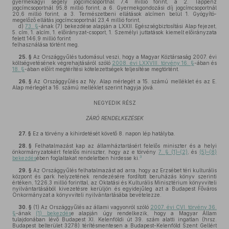
gyermekágyi segély jogcímcsoportnál 7,4 millió forint, a 2. Táppénz
jogcímcsoportnál 95,8 millió forint, a 6. Gyermekgondozási díj jogcímcsoportnál
20,6 millió forint, a 3. Természetbeni ellátások alcímen belül 1. Gyógyító-
megelőző ellátás jogcímcsoportnál 23,4 millió forint,
d)
73. §
-ának (7) bekezdése alapján a LXXII. Egészségbiztosítási Alap fejezet,
5. cím, 1. alcím, 1. előirányzat-csoport, 1. Személyi juttatások kiemelt előirányzata
felett 146,9 millió forint
felhasználása történt meg.
25. §
Az Országgyűlés tudomásul veszi, hogy a Magyar Köztársaság 2007. évi
költségvetésének végrehajtásáról szóló
2008. évi LXXVIII. törvény 16. §
-ában és
18. §
-ában előírt megtérítési kötelezettségek teljesítése megtörtént.
26. §
Az Országgyűlés az Ny. Alap mérlegét a 15. számú melléklet és az E.
Alap mérlegét a 16. számú melléklet szerint hagyja jóvá.
NEGYEDIK RÉSZ
ZÁRÓ RENDELKEZÉSEK
27. §
Ez a törvény a kihirdetését követő 8. napon lép hatályba.
28. §
Felhatalmazást kap az államháztartásért felelős miniszter és a helyi
önkormányzatokért felelős miniszter, hogy az e törvény
7. § (1)–(2)
, és
(5)–(8)
3
bekezdés
ében foglaltakat rendeletben hirdesse ki.
29. §
Az Országgyűlés felhatalmazást ad arra, hogy az Erzsébet téri kulturális
központ és park helyzetének rendezésére fordított beruházás könyv szerinti
értéken, 1226,3 millió forinttal, az Oktatási és Kulturális Minisztérium könyvviteli
nyilvántartásából kivezetésre kerüljön és egyidejűleg azt a Budapest Főváros
Önkormányzat a könyvviteli nyilvántartásába bevételezze.
30. §
(1)
Az Országgyűlés az állami vagyonról szóló
2007. évi CVI. törvény 36.
§
-ának
(1) bekezdés
e alapján úgy rendelkezik, hogy a Magyar Állam
tulajdonában lévő Budapest XI. Kelenföldi út 39. szám alatti ingatlan (hrsz.
Budapest belterület 3278) térítésmentesen a Budapest-Kelenföld Szent Gellért