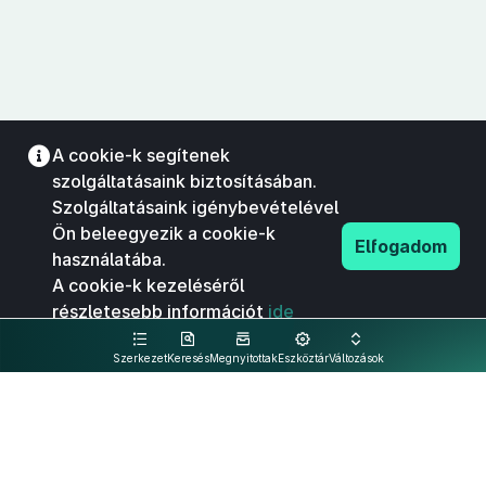
A cookie-k segítenek
szolgáltatásaink biztosításában.
Szolgáltatásaink igénybevételével
Ön beleegyezik a cookie-k
Elfogadom
használatába.
A cookie-k kezeléséről
részletesebb információt
ide
kattintva olvashat.
Szerkezet
Keresés
Megnyitottak
Eszköztár
Változások
Kapcsolat
Felhasználási feltételek