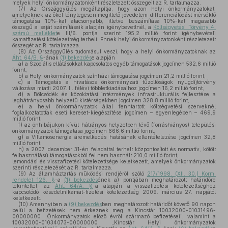
melyek helyi önkormányzatonként részletezett összegeit az R. tartalmazza.
(7)
Az Országgyűlés megállapítja, hogy azon helyi önkormányzatokat,
amelyeknek az őket ténylegesen megillető jövedelem-differenciálódást mérséklő
támogatása 10%-kal alacsonyabb, illetve beszámítása 10%-kal magasabb
összegű a saját számításaik alapján igénybevettnél, a
Költségvetési Törvény 4.
számú melléklet
e III/6. pontja szerint 195,2 millió forint igénybevételi
kamatfizetési kötelezettség terheli. Ennek helyi önkormányzatonként részletezett
összegét az R. tartalmazza.
(8)
Az Országgyűlés tudomásul veszi, hogy a helyi önkormányzatoknak az
Áht. 64/B. §
-ának
(1) bekezdés
e alapján
a)
a Szociális ellátásokkal kapcsolatos egyéb támogatások jogcímen 532,6 millió
forint,
b)
a Helyi önkormányzatok színházi támogatása jogcímen 21,2 millió forint,
c)
a Támogatás a hivatásos önkormányzati tűzoltóságok nyugdíjtörvény
változása miatti 2007. II. félévi többletkiadásaihoz jogcímen 16,2 millió forint,
d)
a Bölcsődék és közoktatási intézmények infrastrukturális fejlesztése a
leghátrányosabb helyzetű kistérségekben jogcímen 328,8 millió forint,
e)
a helyi önkormányzatok által fenntartott költségvetési szerveknél
foglalkoztatottak eseti kereset-kiegészítése jogcímen – egyenlegében – 469,9
millió forint,
f)
az önhibájukon kívül hátrányos helyzetben lévő (forráshiányos) települési
önkormányzatok támogatása jogcímen 666,6 millió forint,
g)
a Villamosenergia áremelkedés hatásának ellentételezése jogcímen 32,8
millió forint,
h)
a 2007. december 31-én feladattal terhelt központosított és normatív, kötött
felhasználású támogatásokból fel nem használt 210,0 millió forint,
lemondási és visszafizetési kötelezettsége keletkezett, amelyek önkormányzatok
szerinti részletezését az R. tartalmazza.
(9)
Az államháztartás működési rendjéről szóló
217/1998. (XII. 30.) Korm.
rendelet 126. §
-a
(1) bekezdés
ének a) pontjában meghatározott határidőre
tekintettel, az
Áht. 64/A. §
-a alapján a visszafizetési kötelezettséghez
kapcsolódó késedelmikamat-fizetési kötelezettség 2009. március 27. napjától
keletkezett.
(10)
Amennyiben a
(9) bekezdés
ben meghatározott határidőt követő 90 napon
belül a befizetések nem érkeznek meg a Kincstár 10032000-01031496-
00000000 „Önkormányzatok előző évről származó befizetései”, valamint a
10032000-01034073-00000000 „Kincstár Helyi önkormányzatok