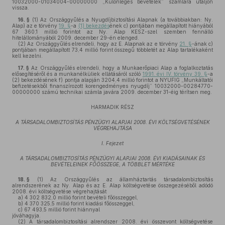
10032000-01034004-00000000 „Különleges bevételek” számlára utaljon
vissza.
16. §
(1)
Az Országgyűlés a Nyugdíjbiztosítási Alapnak (a továbbiakban: Ny.
Alap) az e törvény
19. §
-a
(1) bekezdés
ének c) pontjában megállapított hiányából
67 360,1 millió forintot az Ny. Alap KESZ-szel szemben fennálló
hitelállományából 2009. december 29-én elenged.
(2)
Az Országgyűlés elrendeli, hogy az E. Alapnak az e törvény
21. §
-ának c)
pontjában megállapított 73,4 millió forint összegű többletét az Alap tartalékaként
kell kezelni.
17. §
Az Országgyűlés elrendeli, hogy a Munkaerőpiaci Alap a foglalkoztatás
elősegítéséről és a munkanélküliek ellátásáról szóló
1991. évi IV. törvény 39. §
-a
(2) bekezdésének f) pontja alapján 3204,4 millió forintot a NYUFIG „Munkáltatói
befizetésekből finanszírozott korengedményes nyugdíj” 10032000-00284770-
00000000 számú technikai számla javára 2009. december 31-éig térítsen meg.
HARMADIK RÉSZ
A TÁRSADALOMBIZTOSÍTÁS PÉNZÜGYI ALAPJAI 2008. ÉVI KÖLTSÉGVETÉSÉNEK
VÉGREHAJTÁSA
I. Fejezet
A TÁRSADALOMBIZTOSÍTÁS PÉNZÜGYI ALAPJAI 2008. ÉVI KIADÁSAINAK ÉS
BEVÉTELEINEK FŐÖSSZEGE, A TÖBBLET MÉRTÉKE
18. §
(1)
Az Országgyűlés az államháztartás társadalombiztosítás
alrendszerének az Ny. Alap és az E. Alap költségvetése összegezéséből adódó
2008. évi költségvetése végrehajtását
a)
4 302 832,0 millió forint bevételi főösszeggel,
b)
4 370 325,5 millió forint kiadási főösszeggel,
c)
67 493,5 millió forint hiánnyal
jóváhagyja.
(2)
A társadalombiztosítási alrendszer 2008. évi összevont költségvetése