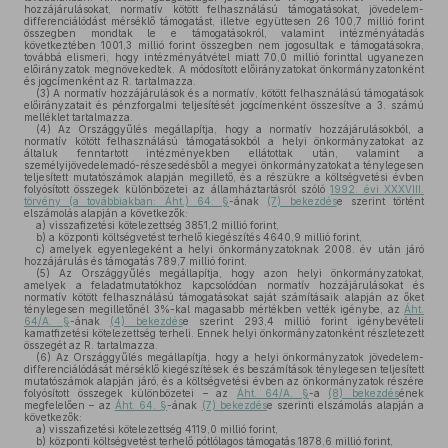
hozzájárulásokat, normatív kötött felhasználású támogatásokat, jövedelem-
differenciálódást mérséklő támogatást, illetve együttesen 26 100,7 millió forint
összegben mondtak le e támogatásokról, valamint intézményátadás
következtében 1001,3 millió forint összegben nem jogosultak e támogatásokra,
továbbá elismeri, hogy intézményátvétel miatt 70,0 millió forinttal ugyanezen
előirányzatok megnövekedtek. A módosított előirányzatokat önkormányzatonként
és jogcímenként az R. tartalmazza.
(3)
A normatív hozzájárulások és a normatív, kötött felhasználású támogatások
előirányzatait és pénzforgalmi teljesítését jogcímenként összesítve a 3. számú
melléklet tartalmazza.
(4)
Az Országgyűlés megállapítja, hogy a normatív hozzájárulásokból, a
normatív kötött felhasználású támogatásokból a helyi önkormányzatokat az
általuk fenntartott intézményekben ellátottak után, valamint a
személyijövedelemadó-részesedésből a megyei önkormányzatokat a ténylegesen
teljesített mutatószámok alapján megillető, és a részükre a költségvetési évben
folyósított összegek különbözetei az államháztartásról szóló
1992. évi XXXVIII.
törvény (a továbbiakban: Áht.) 64. §
-ának
(7) bekezdés
e szerint történt
elszámolás alapján a következők:
a)
visszafizetési kötelezettség 3851,2 millió forint,
b)
a központi költségvetést terhelő kiegészítés 4640,9 millió forint,
c)
amelyek egyenlegeként a helyi önkormányzatoknak 2008. év után járó
hozzájárulás és támogatás 789,7 millió forint.
(5)
Az Országgyűlés megállapítja, hogy azon helyi önkormányzatokat,
amelyek a feladatmutatókhoz kapcsolódóan normatív hozzájárulásokat és
normatív kötött felhasználású támogatásokat saját számításaik alapján az őket
ténylegesen megilletőnél 3%-kal magasabb mértékben vették igénybe, az
Áht.
64/A. §
-ának
(4) bekezdés
e szerint 293,4 millió forint igénybevételi
kamatfizetési kötelezettség terheli. Ennek helyi önkormányzatonként részletezett
összegét az R. tartalmazza.
(6)
Az Országgyűlés megállapítja, hogy a helyi önkormányzatok jövedelem-
differenciálódását mérséklő kiegészítések és beszámítások ténylegesen teljesített
mutatószámok alapján járó, és a költségvetési évben az önkormányzatok részére
folyósított összegek különbözetei – az
Áht. 64/A. §
-a
(8) bekezdés
ének
megfelelően – az
Áht. 64. §
-ának
(7) bekezdés
e szerinti elszámolás alapján a
következők:
a)
visszafizetési kötelezettség 4119,0 millió forint,
b)
központi költségvetést terhelő pótlólagos támogatás 1878,6 millió forint,