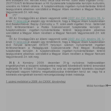
lévő Budapest XIII. kerület Kresz Géza utca 44–46. szám alatti ingatlan (hrsz.:
25377/0/A/1) térítésmentesen a Hit Gyülekezete tulajdonába kerüljön kulturális,
szociális és hitéleti célokra. A tulajdonváltozás ingatlan-nyilvántartásba történő
bejegyzésére alkalmas szerződést a Magyar Állam nevében a Magyar Nemzeti
Vagyonkezelő Zrt. köti meg.
4
(7)
(8)
Az Országgyűlés az állami vagyonról szóló
2007. évi CVI. törvény 36. §
-
ának
(1) bekezdés
e alapján úgy rendelkezik, hogy a Magyar Állam tulajdonában
lévő Balatonföldvár, Bajcsy-Zsilinszky u. 11. szám alatti ingatlan (hrsz.: belterület
362) térítésmentesen a Postás Szakszervezet tulajdonába kerüljön. A
tulajdonváltozás ingatlan-nyilvántartásba történő bejegyzésére alkalmas
szerződést a Magyar Állam nevében a Magyar Nemzeti Vagyonkezelő Zrt. köti
meg.
(9)
Az Országgyűlés az állami vagyonról szóló
2007. évi CVI. törvény 36. §
-
ának
(1) bekezdés
e alapján úgy rendelkezik, hogy a Magyar Állam tulajdonában
lévő Fonyód belterület 6613/11 helyrajzi számon nyilvántartott ingatlan
térítésmentesen a Pedagógusok Szakszervezete Pest Megyei Bizottsága
tulajdonába kerüljön. A tulajdonváltozás ingatlan-nyilvántartásban történő
bejegyzésére alkalmas szerződést a Magyar Állam nevében a Magyar Nemzeti
Vagyonkezelő Zrt. köti meg.
31. §
A Kormány 2009. december 31-ig nyilvános határozatában
engedélyezheti a központi költségvetést megillető követelésről történő lemondást
legfeljebb 19 milliárd Ft összegben, ha arra az elengedett követelés összegét
meghaladó vagyoni hátrány megakadályozása érdekében kerül sor, vagy ha a
követelés elengedését kiemelt nemzetgazdasági érdek indokolja.
1. számú melléklet a 2009. évi CXXIX. törvényhez
Millió forintban