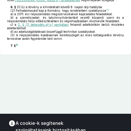
szóló
763/2008/EK (2008. július 9.) rendeletének
végrehajtását szolgálja.
6. §
(1)
Ez a törvény a kihirdetését követő 8. napon lép hatályba.
14
(2)
Felhatalmazást kap a Kormány, hogy rendeletben szabályozza
a)
a 2011. évi népszámlálás megszervezésével kapcsolatos feladatokat,
b)
a személyiadat- és lakcímnyilvántartást vezető központi szerv és a
népszámlálás helyi előkészítésében és végrehajtásában résztvevők feladatait,
c)
a
2. § (1) bekezdés
a)–c)
pontjában
felsorolt adatkörökön belüli részletes
adattartalmat,
d)
az adatszolgáltatással összefüggő technikai szabályokat.
(3)
A népszámlálás kiadásainak keretösszegét az éves költségvetési törvény
tervezése során figyelembe kell venni.
15
7. §
A cookie-k segítenek
szolgáltatásaink biztosításában.