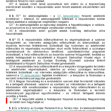
kérdőívre felvenni nem szabad.
9
(3)
A lakások címét belső azonosítóval kell ellátni és a teljeskörűség
ellenőrzését követően a népszámlálás során felvett adatoktól elkülönítetten kell
kezelni.
10
3. §
(1)
Az adatszolgáltatás – a
(2) bekezdésben
felsorolt adatkörök
kivételével – kötelező. Az adatszolgáltatók kötelesek a népszámlálás körébe
tartozó adatokat a valóságnak megfelelően megadni.
11
(2)
Az adatszolgáltatás az egészségi állapotra, a fogyatékosságra, a vallásra,
az anyanyelvre és a nemzetiségre vonatkozóan önkéntes.
(3)
A népszámlálás során gyűjtött adatok kizárólag statisztikai célra
használhatók.
12
4. §
(1)
A népszámlálás előkészítésének és végrehajtásának a szakmai
felügyeletét, az internetes adatgyűjtés előkészítését és lebonyolítását, az
összeírás technikai feltételeinek biztosítását (így különösen az adatfelvétel
előkészítési és végrehajtási munkáiban részt vevők felkészítését, a szükséges
nyomtatványok és elektronikus kérdőívek, számítástechnikai programok
biztosítását), a helyi előkészítés és az összeírás szakmai felügyeletét, továbbá az
adatok feldolgozását és közzétételét a Központi Statisztikai Hivatal végzi. A
feldolgozott adatoknak az Európai Bizottság (Eurostat) számára történő
továbbításáról a Központi Statisztikai Hivatal gondoskodik.
(2)
A népszámlálás helyi előkészítéséről és a település közigazgatási területén
az adatfelvétel végrehajtásáról, ideértve az ehhez szükséges technikai
feltételek biztosítását – az internetes adatgyűjtés előkészítése és lebonyolítása,
valamint a
(3) bekezdésben
foglaltak kivételével –, a települési (a fővárosban a
kerületi) önkormányzat jegyzője gondoskodik.
(3)
A Magyar Honvédség és a rendvédelmi szervek által fenntartott intézetek
és a befogadó állomások, valamint az ezekben az intézetekben és a befogadó
állomásokon élők vonatkozásában a népszámlálás helyi előkészítéséért és az
adatfelvétel végrehajtásáért – a települési (a fővárosban a kerületi)
önkormányzat jegyzőjével együttműködve – az intézet, befogadó állomás
vezetője a felelős.
13
(4)
A begyűjtött adatok a feldolgozási folyamat lezárásáig Magyarország
területét nem hagyhatják el.
5. §
Ez a törvény az Európai Parlament és a Tanács nép- és lakásszámlálásról