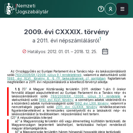
Nemzeti
Jogszabálytár
2009. évi CXXXIX. törvény
1
a 2011. évi népszámlálásról
Hatályos: 2012. 01. 01. – 2018. 12. 25.
Az Országgyűlés az Európai Parlament és a Tanács nép- és lakásszámlálásról
szóló
763/2008/EK (2008. július 9.) rendeletének,
valamint a statisztikáról szóló
1993. évi XLVI. törvény 6. § (1) bekezdésének
c)
pontjában
foglaltaknak
megfelelően a 2011. évi népszámlálásról a következő törvényt alkotja:
2
1. §
(1)
A Magyar Köztársaság területén 2011. október 1-jén 0 órakor
fennálló állapot alapulvételével az Európai Parlament és a Tanács nép- és
lakásszámlálásról szóló
763/2008/EK (2008. július 9.) rendelete,
a
statisztikáról szóló
1993. évi XLVI. törvény
, a személyes adatok védelméről és
a közérdekű adatok nyilvánosságáról szóló
1992. évi LXIII. törvény
, valamint a
nemzetiségek jogairól szóló
2011. évi CLXXIX. törvény
rendelkezéseinek
figyelembevételével a természetes személyekről és a lakásokról nép- és
lakásszámlálást (a továbbiakban: népszámlálás) kell tartani.
3
(2)
A népszámlálás kiterjed
4
a)
a Magyarország területén élő vagy átmenetileg külföldön tartózkodó, de
Magyarországon bejelentett lakóhellyel, tartózkodási hellyel rendelkező
magyar állampolgárokra,
5
b)
a Magyarország területén három hónapnál hosszabb ideig tartózkodó