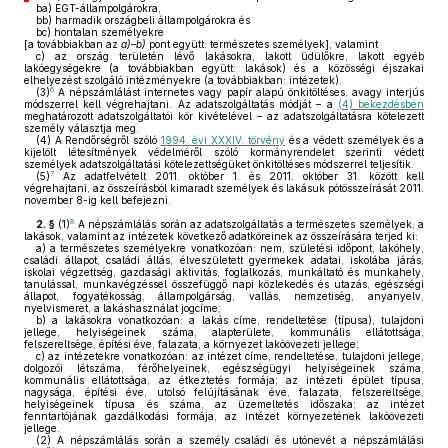
ba)
EGT-állampolgárokra,
bb)
harmadik országbeli állampolgárokra és
bc)
hontalan személyekre
[a továbbiakban az
a)–b)
pont együtt: természetes személyek], valamint
c)
az ország területén lévő lakásokra, lakott üdülőkre, lakott egyéb
lakóegységekre (a továbbiakban együtt: lakások) és a közösségi éjszakai
elhelyezést szolgáló intézményekre (a továbbiakban: intézetek).
6
(3)
A népszámlálást internetes vagy papír alapú önkitöltéses, avagy interjús
módszerrel kell végrehajtani. Az adatszolgáltatás módját – a
(4) bekezdésben
meghatározott adatszolgáltatói kör kivételével – az adatszolgáltatásra kötelezett
személy választja meg.
(4)
A Rendőrségről szóló
1994. évi XXXIV. törvény
és a védett személyek és a
kijelölt létesítmények védelméről szóló kormányrendelet szerinti védett
személyek adatszolgáltatási kötelezettségüket önkitöltéses módszerrel teljesítik.
7
(5)
Az adatfelvételt 2011. október 1. és 2011. október 31. között kell
végrehajtani, az összeírásból kimaradt személyek és lakásuk pótösszeírását 2011.
november 8-ig kell befejezni.
8
2. §
(1)
A népszámlálás során az adatszolgáltatás a természetes személyek, a
lakások, valamint az intézetek következő adatköreinek az összeírására terjed ki:
a)
a természetes személyekre vonatkozóan: nem, születési időpont, lakóhely,
családi állapot, családi állás, élveszületett gyermekek adatai, iskolába járás,
iskolai végzettség, gazdasági aktivitás, foglalkozás, munkáltató és munkahely,
tanulással, munkavégzéssel összefüggő napi közlekedés és utazás, egészségi
állapot, fogyatékosság, állampolgárság, vallás, nemzetiség, anyanyelv,
nyelvismeret, a lakáshasználat jogcíme;
b)
a lakásokra vonatkozóan: a lakás címe, rendeltetése (típusa), tulajdoni
jellege, helyiségeinek száma, alapterülete, kommunális ellátottsága,
felszereltsége, építési éve, falazata, a környezet lakóövezeti jellege;
c)
az intézetekre vonatkozóan: az intézet címe, rendeltetése, tulajdoni jellege,
dolgozói létszáma, férőhelyeinek, egészségügyi helyiségeinek száma,
kommunális ellátottsága, az étkeztetés formája; az intézeti épület típusa,
nagysága, építési éve, utolsó felújításának éve, falazata, felszereltsége,
helyiségeinek típusa és száma, az üzemeltetés időszaka; az intézet
fenntartójának gazdálkodási formája, az intézet környezetének lakóövezeti
jellege.
(2)
A népszámlálás során a személy családi és utónevét a népszámlálási