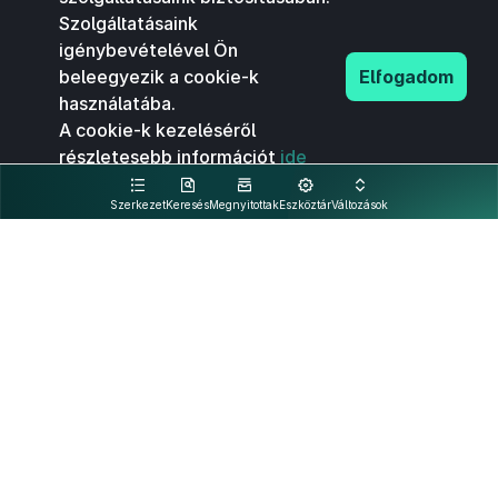
Szolgáltatásaink
igénybevételével Ön
beleegyezik a cookie-k
Elfogadom
használatába.
A cookie-k kezeléséről
részletesebb információt
ide
kattintva olvashat.
Szerkezet
Keresés
Megnyitottak
Eszköztár
Változások