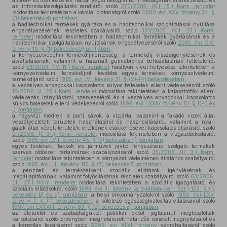
a mosó- és tisztítószerek hatóanyagai biológiai bonthatóságának ellenőrzéséről és
az információszolgáltatás rendjéről szóló
270/2005. (XII. 15.) Korm. rendelet
módosítása tekintetében a kémiai biztonságról szóló
2000. évi XXV. törvény 34. §
(3) bekezdés d) pontjában
,
a haditechnikai termékek gyártása és a haditechnikai szolgáltatások nyújtása
engedélyezésének részletes szabályairól szóló
301/2005. (XII. 23.) Korm.
rendelet
módosítása tekintetében a haditechnikai termékek gyártásának és a
haditechnikai szolgáltatások nyújtásának engedélyezéséről szóló
2005. évi CIX.
törvény 10. § (1) bekezdés b) pontjában
,
a környezetvédelmi termékdíjmentesség, a termékdíj visszaigénylésének és
átvállalásának, valamint a használt gumiabroncs behozatalának feltételeiről
szóló
53/2003. (IV. 11.) Korm. rendelet
hatályon kívül helyezése tekintetében a
környezetvédelmi termékdíjról, továbbá egyes termékek környezetvédelmi
termékdíjáról szóló
1995. évi LVI. törvény 21. § (2)–(4) bekezdésében
,
a veszélyes anyagokkal kapcsolatos súlyos balesetek elleni védekezésről szóló
18/2006. (I. 26.) Korm. rendelet
módosítása tekintetében a katasztrófák elleni
védekezés irányításáról, szervezetéről és a veszélyes anyagokkal kapcsolatos
súlyos balesetek elleni védekezésről szóló
1999. évi LXXIV. törvény 51. § f)–i) és
l) pontjában
,
a nagyvízi medrek, a parti sávok, a vízjárta, valamint a fakadó vizek által
veszélyeztetett területek használatáról és hasznosításáról, valamint a nyári
gátak által védett területek értékének csökkenésével kapcsolatos eljárásról szóló
21/2006. (I. 31.) Korm. rendelet
módosítása tekintetében a vízgazdálkodásról
szóló
1995. évi LVII. törvény 45. § (7) bekezdés n) pontjában
,
egyes festékek, lakkok és járművek javító fényezésére szolgáló termékek
szerves oldószer tartalmának szabályozásáról szóló
25/2006. (II. 3.) Korm.
rendelet
módosítása tekintetében a környezet védelmének általános szabályairól
szóló
1995. évi LIII. törvény 110. § (7) bekezdés 5. pontjában
,
a pénzbeli és természetbeni szociális ellátások igénylésének és
megállapításának, valamint folyósításának részletes szabályairól szóló
63/2006.
(III. 27.) Korm. rendelet
módosítása tekintetében a szociális igazgatásról és
szociális ellátásokról szóló
1993. évi III. törvény (a továbbiakban: Szt.) 132. § (1)
bekezdés b) és d) pontjában
, a helyi önkormányzatokról szóló
1990. évi LXV.
törvény 7. § (1) bekezdésében
, a kötelező egészségbiztosítás ellátásairól szóló
1997. évi LXXXIII. törvény 83. § (2) bekezdés a) pontjában
,
az életüktől és szabadságuktól politikai okból jogtalanul megfosztottak
kárpótlásáról szóló törvényben meghatározott határidők ismételt megnyitásáról és
a kárpótlás lezárásáról szóló
2006. évi XLVII. törvény
végrehajtásáról szóló