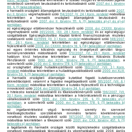
Korm. rendelet
módosítása tekintetében a szabad mozgás és tartózkodás jogával
rendelkező személyek beutazásáról és tartózkodásáról szóló
2007. évi I. törvény
86. § (1) bekezdésében
,
a harmadik országbeli állampolgárok beutazásáról és tartózkodásáról szóló
2007.
évi II. törvény
végrehajtásáról szóló
114/2007. (V. 24.) Korm. rendelet
módosítása
tekintetében a harmadik országbeli állampolgárok beutazásáról és
tartózkodásáról szóló
2007. évi II. törvény 111. § (1) bekezdés a)–c) és e)–q)
pontjában
,
az egészségügyi ellátórendszer fejlesztéséről szóló
2006. évi CXXXII. törvény
végrehajtásáról szóló
361/2006. (XII. 28.) Korm. rendelet
és az egészségügyi
szolgáltatások Egészségbiztosítási Alapból történő finanszírozásának részletes
szabályairól szóló
43/1999. (III. 3.) Korm. rendelet
módosításáról szóló
148/2007.
(VI. 26.) Korm. rendelet
tekintetében az egészségügyi ellátórendszer
fejlesztéséről szóló
2006. évi CXXXII. törvény 16. § (14) bekezdés e) pontjában
,
az egyes önkéntes kölcsönös egészség és önsegélyező pénztári tárgyú
kormányrendeletek módosításáról szóló
170/2007. (VI. 29.) Korm. rendelet
hatályon kívül helyezése tekintetében az Önkéntes Kölcsönös Biztosító
Pénztárakról szóló
1993. évi XCVI. törvény 78. § (1) bekezdésében
, a
számvitelről szóló
2000. évi C. törvény 178. § (1) bekezdés c) pontjában
,
az országhatárt átlépő hulladékszállításról szóló
180/2007. (VII. 3.) Korm.
rendelet
módosítása tekintetében a hulladékgazdálkodásról szóló
2000. évi XLIII.
törvény 59. § (1) bekezdés a) pontjában
,
a harmadik országbeli állampolgár kutatókat fogadó kutatószervezetek
akkreditációjáról, valamint a fogadási megállapodásról szóló
181/2007. (VII. 6.)
Korm. rendelet
módosítása tekintetében a kutatás-fejlesztésről és a technológiai
innovációról szóló
2004. évi CXXXIV. törvény 34. § g) pontjában
,
a hitelezési kockázat kezeléséről és tőkekövetelményéről szóló
196/2007. (VII.
30.) Korm. rendelet
módosítása tekintetében a hitelintézetekről és a pénzügyi
vállalkozásokról szóló
1996. évi CXII. törvény 235. § (1) bekezdés g)–i)
pontjában
, a számvitelről szóló
2000. évi C. törvény 178. § (1) bekezdés b)
pontjában
,
az ingatlanértékelést végző természetes személy és szervezet
felelősségbiztosítási szerződésének minimális tartalmi követelményeire
vonatkozó részletes szabályokról szóló
197/2007. (VII. 30.) Korm. rendelet
módosítása tekintetében a tőkepiacról szóló
2001. évi CXX. törvény 451. § (1)
bekezdés q) pontjában
,
a tagállamok és harmadik országok közötti légiközlekedési szolgáltatásokra
vonatkozó megállapodások tárgyalásáról és végrehajtásáról szóló 2004. április