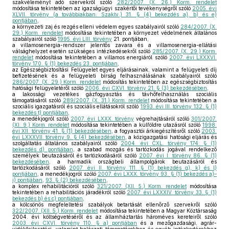
szakvéleményt adó szervekről szóló
282/2007. (X. 26.) Korm. rendelet
módosítása tekintetében az igazságügyi szakértői tevékenységről szóló
2005. évi
XLVII. törvény (a továbbiakban: Szaktv.) 31. § (4) bekezdés a), b) és e)
pontjában
,
a környezeti zaj és rezgés elleni védelem egyes szabályairól szóló
284/2007. (X.
29.) Korm. rendelet
módosítása tekintetében a környezet védelmének általános
szabályairól szóló
1995. évi LIII. törvény
21. pontjában,
a villamosenergia-rendszer jelentős zavara és a villamosenergia-ellátási
válsághelyzet esetén szükséges intézkedésekről szóló
285/2007. (X. 29.) Korm.
rendelet
módosítása tekintetében a villamos energiáról szóló
2007. évi LXXXVI.
törvény 170. § (1) bekezdés 23. pontjában
,
az Egészségbiztosítási Felügyelet egyes eljárásainak, valamint a felügyeleti díj
befizetésének és a felügyeleti bírság felhasználásának szabályairól szóló
286/2007. (X. 29.) Korm. rendelet
módosítás tekintetében az egészségbiztosítás
hatósági felügyeletéről szóló
2006. évi CXVI. törvény 21. § (3) bekezdésében
,
a lakossági vezetékes gázfogyasztás és távhőfelhasználás szociális
támogatásáról szóló
289/2007. (X. 31.) Korm. rendelet
módosítása tekintetében a
szociális igazgatásról és szociális ellátásokról szóló
1993. évi III. törvény 132. § (1)
bekezdés t) pontjában
,
a menedékjogról szóló
2007. évi LXXX. törvény
végrehajtásáról szóló
301/2007.
(XI. 9.) Korm. rendelet
módosítása tekintetében a külföldre utazásról szóló
1998.
évi XII. törvény 41. § (1) bekezdésében
, a fogyasztói árkiegészítésről szóló
2003.
évi LXXXVII. törvény 9. § (4) bekezdésében
, a közigazgatási hatósági eljárás és
szolgáltatás általános szabályairól szóló
2004. évi CXL. törvény 174. § (1)
bekezdés d) pontjában
, a szabad mozgás és tartózkodás jogával rendelkező
személyek beutazásáról és tartózkodásáról szóló
2007. évi I. törvény 86. § (1)
bekezdésében
, a harmadik országbeli állampolgárok beutazásáról és
tartózkodásáról szóló
2007. évi II. törvény 111. § (1) bekezdés g), k) és l)
pontjában
, a menedékjogról szóló
2007. évi LXXX. törvény 93. § (1) bekezdés a)–
i) pontjában
,
93. § (2) bekezdésében
,
a komplex rehabilitációról szóló
321/2007. (XII. 5.) Korm. rendelet
módosítása
tekintetében a rehabilitációs járadékról szóló
2007. évi LXXXIV. törvény 33. § (1)
bekezdés b) és c) pontjában
,
a kölcsönös megfeleltetési szabályok betartását ellenőrző szervekről szóló
322/2007. (XII. 5.) Korm. rendelet
módosítása tekintetében a Magyar Köztársaság
2004. évi költségvetéséről és az államháztartás hároméves kereteiről szóló
2003. évi CXVI. törvény 110. § a) pontjában
és a mezőgazdasági, agrár-