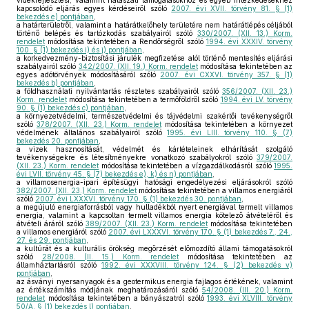
vidékfejlesztési, valamint halászati támogatásokhoz és egyéb intézkedésekhez
kapcsolódó eljárás egyes kérdéseiről szóló
2007. évi XVII. törvény 81. § (1)
bekezdés e) pontjában
,
a határterületről, valamint a határátkelőhely területére nem határátlépés céljából
történő belépés és tartózkodás szabályairól szóló
330/2007. (XII. 13.) Korm.
rendelet
módosítása tekintetében a Rendőrségről szóló
1994. évi XXXIV. törvény
100. § (1) bekezdés i) és j) pontjában
,
a korkedvezmény-biztosítási járulék megfizetése alól történő mentesítés eljárási
szabályairól szóló
342/2007. (XII. 19.) Korm. rendelet
módosítása tekintetében az
egyes adótörvények módosításáról szóló
2007. évi CXXVI. törvény 357. § (1)
bekezdés b) pontjában
,
a földhasználati nyilvántartás részletes szabályairól szóló
356/2007. (XII. 23.)
Korm. rendelet
módosítása tekintetében a termőföldről szóló
1994. évi LV. törvény
90. § (1) bekezdés c) pontjában
,
a környezetvédelmi, természetvédelmi és tájvédelmi szakértői tevékenységről
szóló
378/2007. (XII. 23.) Korm. rendelet
módosítása tekintetében a környezet
védelmének általános szabályairól szóló
1995. évi LIII. törvény 110. § (7)
bekezdés 20. pontjában
,
a vizek hasznosítását, védelmét és kártételeinek elhárítását szolgáló
tevékenységekre és létesítményekre vonatkozó szabályokról szóló
379/2007.
(XII. 23.) Korm. rendelet
módosítása tekintetében a vízgazdálkodásról szóló
1995.
évi LVII. törvény 45. § (7) bekezdés e), k) és n) pontjában
,
a villamosenergia-ipari építésügyi hatósági engedélyezési eljárásokról szóló
382/2007. (XII. 23.) Korm. rendelet
módosítása tekintetében a villamos energiáról
szóló
2007. évi LXXXVI. törvény 170. § (1) bekezdés 30. pontjában
,
a megújuló energiaforrásból vagy hulladékból nyert energiával termelt villamos
energia, valamint a kapcsoltan termelt villamos energia kötelező átvételéről és
átvételi áráról szóló
389/2007. (XII. 23.) Korm. rendelet
módosítása tekintetében
a villamos energiáról szóló
2007. évi LXXXVI. törvény 170. § (1) bekezdés 7., 24.,
27. és 29. pontjában
,
a kultúrát és a kulturális örökség megőrzését előmozdító állami támogatásokról
szóló
28/2008. (II. 15.) Korm. rendelet
módosítása tekintetében az
államháztartásról szóló
1992. évi XXXVIII. törvény 124. § (2) bekezdés v)
pontjában
,
az ásványi nyersanyagok és a geotermikus energia fajlagos értékének, valamint
az értékszámítás módjának meghatározásáról szóló
54/2008. (III. 20.) Korm.
rendelet
módosítása tekintetében a bányászatról szóló
1993. évi XLVIII. törvény
50/A. § (1) bekezdés l) pontjában
,