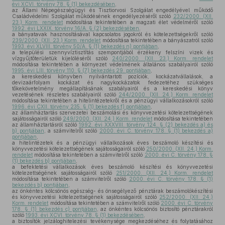
évi XCVI. törvény 78. § (1) bekezdésében
,
az Állami Népegészségügyi és Tisztiorvosi Szolgálat engedélyével működő
Családvédelmi Szolgálat működésének engedélyezéséről szóló
232/2000. (XII.
23.) Korm. rendelet
módosítása tekintetében a magzati élet védelméről szóló
1992. évi LXXIX. törvény 16/A. § (2) bekezdésében
,
a bányatavak hasznosításával kapcsolatos jogokról és kötelezettségekről szóló
239/2000. (XII. 23.) Korm. rendelet
módosítása tekintetében a bányászatról szóló
1993. évi XLVIII. törvény 50/A. § (1) bekezdés n) pontjában
,
a települési szennyvíztisztítás szempontjából érzékeny felszíni vizek és
vízgyűjtőterületük kijelöléséről szóló
240/2000. (XII. 23.) Korm. rendelet
módosítása tekintetében a környezet védelmének általános szabályairól szóló
1995. évi LIII. törvény 110. § (7) bekezdés 29. pontjában
,
a kereskedési könyvben nyilvántartott pozíciók, kockázatvállalások, a
devizaárfolyam kockázat és nagykockázatok fedezetéhez szükséges
tőkekövetelmény megállapításának szabályairól és a kereskedési könyv
vezetésének részletes szabályairól szóló
244/2000. (XII. 24.) Korm. rendelet
módosítása tekintetében a hitelintézetekről és a pénzügyi vállalkozásokról szóló
1996. évi CXII. törvény 235. § (1) bekezdés f) pontjában
,
az államháztartás szervezetei beszámolási és könyvvezetési kötelezettségének
sajátosságairól szóló
249/2000. (XII. 24.) Korm. rendelet
módosítása tekintetében
az államháztartásról szóló
1992. évi XXXVIII. törvény 124. § (2) bekezdés a) és
b) pontjában
, a számvitelről szóló
2000. évi C. törvény 178. § (1) bekezdés a)
pontjában
,
a hitelintézetek és a pénzügyi vállalkozások éves beszámoló készítési és
könyvvezetési kötelezettségének sajátosságairól szóló
250/2000. (XII. 24.) Korm.
rendelet
módosítása tekintetében a számvitelről szóló
2000. évi C. törvény 178. §
(1) bekezdés b) pontjában
,
a befektetési vállalkozások éves beszámoló készítési és könyvvezetési
kötelezettségének sajátosságairól szóló
251/2000. (XII. 24.) Korm. rendelet
módosítása tekintetében a számvitelről szóló
2000. évi C. törvény 178. § (1)
bekezdés b) pontjában
,
az önkéntes kölcsönös egészség- és önsegélyező pénztárak beszámolókészítési
és könyvvezetési kötelezettségének sajátosságairól szóló
252/2000. (XII. 24.)
Korm. rendelet
módosítása tekintetében a számvitelről szóló
2000. évi C. törvény
178. § (1) bekezdés c) pontjában
, az önkéntes kölcsönös biztosító pénztárakról
szóló
1993. évi XCVI. törvény 78. § (1) bekezdésében
,
a biztosítók jelzáloghitelezési tevékenysége megkezdéséhez és folytatásához