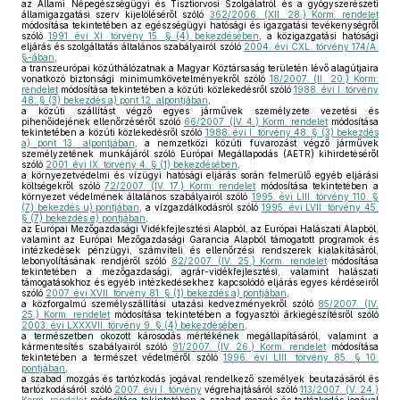
az Állami Népegészségügyi és Tisztiorvosi Szolgálatról és a gyógyszerészeti
államigazgatási szerv kijelöléséről szóló
362/2006. (XII. 28.) Korm. rendelet
módosítása tekintetében az egészségügyi hatósági és igazgatási tevékenységről
szóló
1991. évi XI. törvény 15. § (4) bekezdésében
, a közigazgatási hatósági
eljárás és szolgáltatás általános szabályairól szóló
2004. évi CXL. törvény 174/A.
§-ában
,
a transzeurópai közúthálózatnak a Magyar Köztársaság területén lévő alagútjaira
vonatkozó biztonsági minimumkövetelményekről szóló
18/2007. (II. 20.) Korm.
rendelet
módosítása tekintetében a közúti közlekedésről szóló
1988. évi I. törvény
48. § (3) bekezdés a) pont 12. alpontjában
,
a közúti szállítást végző egyes járművek személyzete vezetési és
pihenőidejének ellenőrzéséről szóló
66/2007. (IV. 4.) Korm. rendelet
módosítása
tekintetében a közúti közlekedésről szóló
1988. évi I. törvény 48. § (3) bekezdés
a) pont 13. alpontjában
, a nemzetközi közúti fuvarozást végző járművek
személyzetének munkájáról szóló Európai Megállapodás (AETR) kihirdetéséről
szóló
2001. évi IX. törvény 4. § (1) bekezdésében
,
a környezetvédelmi és vízügyi hatósági eljárás során felmerülő egyéb eljárási
költségekről szóló
72/2007. (IV. 17.) Korm. rendelet
módosítása tekintetében a
környezet védelmének általános szabályairól szóló
1995. évi LIII. törvény 110. §
(7) bekezdés u) pontjában
, a vízgazdálkodásról szóló
1995. évi LVII. törvény 45.
§ (7) bekezdés e) pontjában
,
az Európai Mezőgazdasági Vidékfejlesztési Alapból, az Európai Halászati Alapból,
valamint az Európai Mezőgazdasági Garancia Alapból támogatott programok és
intézkedések pénzügyi, számviteli és ellenőrzési rendszerek kialakításáról,
lebonyolításának rendjéről szóló
82/2007. (IV. 25.) Korm. rendelet
módosítása
tekintetében a mezőgazdasági, agrár-vidékfejlesztési, valamint halászati
támogatásokhoz és egyéb intézkedésekhez kapcsolódó eljárás egyes kérdéseiről
szóló
2007. évi XVII. törvény 81. § (1) bekezdés a) pontjában
,
a közforgalmú személyszállítási utazási kedvezményekről szóló
85/2007. (IV.
25.) Korm. rendelet
módosítása tekintetében a fogyasztói árkiegészítésről szóló
2003. évi LXXXVII. törvény 9. § (4) bekezdésében
,
a természetben okozott károsodás mértékének megállapításáról, valamint a
kármentesítés szabályairól szóló
91/2007. (IV. 26.) Korm. rendelet
módosítása
tekintetében a természet védelméről szóló
1996. évi LIII. törvény 85. § 10.
pontjában
,
a szabad mozgás és tartózkodás jogával rendelkező személyek beutazásáról és
tartózkodásáról szóló
2007. évi I. törvény
végrehajtásáról szóló
113/2007. (V. 24.)