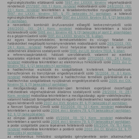
egészségbiztosítás ellátásairól szóló
1997. évi LXXXIII. törvény
végrehajtásáról
rendelkező
217/1997. (XII. 1.) Korm. rendelet
módosításáról szóló
248/2003. (XII.
23.) Korm. rendelet
tekintetében a társadalombiztosítási nyugellátásról szóló
1997. évi LXXXI. törvény 101. § (1) bekezdés h) pontjában
, a kötelező
egészségbiztosítás ellátásairól szóló
1997. évi LXXXIII. törvény 83. § (2) bekezdés
k) pontjában
,
a nemzetközi kombinált árufuvarozást elősegítő kedvezményekről szóló
266/2003. (XII. 24.) Korm. rendelet
módosítása tekintetében a közúti
közlekedésről szóló
1988. évi I. törvény 48. § (3) bekezdés a) pont 2. alpontjában
és a gépjárműadóról szóló
1991. évi LXXXII. törvény 16. §-ában
,
az egyes környezetvédelmi, természetvédelmi és vízügyi feladat- és
hatásköröket megállapító kormányrendeletek módosításáról szóló
269/2003. (XII.
24.) Korm. rendelet
hatályon kívül helyezése tekintetében a környezet
védelmének általános szabályairól szóló
1995. évi LIII. törvény 110/A. §-ában
,
a referenciaajánlatokról, hálózati szerződésekről, valamint az ezekkel
kapcsolatos eljárások részletes szabályairól szóló
277/2003. (XII. 24.) Korm.
rendelet
módosítása tekintetében az elektronikus hírközlésről szóló
2003. évi C.
törvény 182. § (2) bekezdés h) pontjában
,
a haditechnikai eszközök és szolgáltatások kivitelének, behozatalának,
transzferjének és tranzitjának engedélyezéséről szóló
16/2004. (II. 6.) Korm.
rendelet
módosítása tekintetében a haditechnikai termékek gyártásának és a
haditechnikai szolgáltatások nyújtásának engedélyezéséről szóló
2005. évi CIX.
törvény 10. § (1) bekezdés c) pontjában
,
a mezőgazdasági és élelmiszer-ipari termékek exportjával összefüggő
intézkedések végrehajtásának általános szabályairól szóló
29/2004. (II. 28.)
Korm. rendelet
módosítása tekintetében a mezőgazdasági, agrár-vidékfejlesztési,
valamint halászati támogatásokhoz és egyéb intézkedésekhez kapcsolódó eljárás
egyes kérdéseiről szóló
2007. évi XVII. törvény 81. § (1) bekezdés d) pontjában
,
a Nemzet Sportolója Címről szóló
40/2004. (III. 12.) Korm. rendelet
módosítása
tekintetében a sportról szóló
2004. évi I. törvény 79. § (1) bekezdés e) pontjában
,
62. § (2) bekezdésében
,
az olimpiai járadékról szóló
41/2004. (III. 12.) Korm. rendelet
módosítása
tekintetében a sportról szóló
2004. évi I. törvény 79. § (1) bekezdés e) pontjában
,
a postai szolgáltatók piacra lépésének feltételeiről szóló
68/2004. (IV. 15.) Korm.
rendelet
módosítása tekintetében a postáról szóló
2003. évi CI. törvény 53. § (1)
bekezdés b) pontjában
,
az elektronikus hírközlési szolgáltatás igénybevétele során alkalmazható