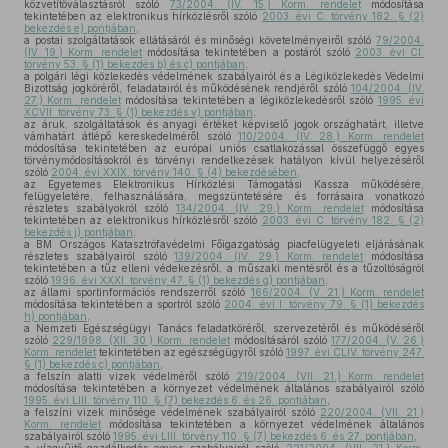
közvetítőválasztásról szóló
73/2004. (IV. 15.) Korm. rendelet
módosítása
tekintetében az elektronikus hírközlésről szóló
2003. évi C. törvény 182. § (2)
bekezdés e) pontjában
,
a postai szolgáltatások ellátásáról és minőségi követelményeiről szóló
79/2004.
(IV. 19.) Korm. rendelet
módosítása tekintetében a postáról szóló
2003. évi CI.
törvény 53. § (1) bekezdés b) és c) pontjában
,
a polgári légi közlekedés védelmének szabályairól és a Légiközlekedés Védelmi
Bizottság jogköréről, feladatairól és működésének rendjéről szóló
104/2004. (IV.
27.) Korm. rendelet
módosítása tekintetében a légiközlekedésről szóló
1995. évi
XCVII. törvény 73. § (1) bekezdés v) pontjában
,
az áruk, szolgáltatások és anyagi értéket képviselő jogok országhatárt, illetve
vámhatárt átlépő kereskedelméről szóló
110/2004. (IV. 28.) Korm. rendelet
módosítása tekintetében az európai uniós csatlakozással összefüggő egyes
törvénymódosításokról és törvényi rendelkezések hatályon kívül helyezéséről
szóló
2004. évi XXIX. törvény 140. § (4) bekezdésében
,
az Egyetemes Elektronikus Hírközlési Támogatási Kassza működésére,
felügyeletére, felhasználására, megszüntetésére és forrásaira vonatkozó
részletes szabályokról szóló
134/2004. (IV. 29.) Korm. rendelet
módosítása
tekintetében az elektronikus hírközlésről szóló
2003. évi C. törvény 182. § (2)
bekezdés j) pontjában
,
a BM Országos Katasztrófavédelmi Főigazgatóság piacfelügyeleti eljárásának
részletes szabályairól szóló
139/2004. (IV. 29.) Korm. rendelet
módosítása
tekintetében a tűz elleni védekezésről, a műszaki mentésről és a tűzoltóságról
szóló
1996. évi XXXI. törvény 47. § (1) bekezdés g) pontjában
,
az állami sportinformációs rendszerről szóló
166/2004. (V. 21.) Korm. rendelet
módosítása tekintetében a sportról szóló
2004. évi I. törvény 79. § (1) bekezdés
h) pontjában
,
a Nemzeti Egészségügyi Tanács feladatköréről, szervezetéről és működéséről
szóló
229/1998. (XII. 30.) Korm. rendelet
módosításáról szóló
177/2004. (V. 26.)
Korm. rendelet
tekintetében az egészségügyről szóló
1997. évi CLIV. törvény 247.
§ (1) bekezdés c) pontjában
,
a felszín alatti vizek védelméről szóló
219/2004. (VII. 21.) Korm. rendelet
módosítása tekintetében a környezet védelmének általános szabályairól szóló
1995. évi LIII. törvény 110. § (7) bekezdés 6. és 26. pontjában
,
a felszíni vizek minősége védelmének szabályairól szóló
220/2004. (VII. 21.)
Korm. rendelet
módosítása tekintetében a környezet védelmének általános
szabályairól szóló
1995. évi LIII. törvény 110. § (7) bekezdés 6. és 27. pontjában
,