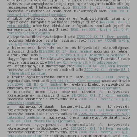
a háziorvosi működtetési jog megszerzéséről és visszavonásáról, valamint a
háziorvosi tevékenységhez szükséges ingó, ingatlan vagyon és működtetési jog
megszerzésének hitelfeltételeiről szóló
18/2000. (II. 25.) Korm. rendelet
módosítása tekintetében az önálló orvosi tevékenységről szóló
2000. évi II.
törvény 3. § (7) bekezdés a) pontjában
,
a súlyos fogyatékosság minősítésének és felülvizsgálatának, valamint a
fogyatékossági támogatás folyósításának szabályairól szóló
141/2000. (VIII. 9.)
Korm. rendelet
módosítása tekintetében a fogyatékos személyek jogairól és
esélyegyenlőségük biztosításáról szóló
1998. évi XXVI. törvény 30. § (1)
bekezdés a) és b) pontjában
,
a központosított illetményszámfejtésről szóló
172/2000. (X. 18.) Korm. rendelet
módosítása tekintetében az államháztartásról szóló
1992. évi XXXVIII. törvény
124. § (2) bekezdés b) pontjában
,
a biztosítók éves beszámoló készítési és könyvvezetési kötelezettségének
sajátosságairól szóló
192/2000. (XI. 24.) Korm. rendelet
módosítása tekintetében
a számvitelről szóló
2000. évi C. törvény 178. § (1) bekezdés b) pontjában
, a
Magyar Export-Import Bank Részvénytársaságról és a Magyar Exporthitel Biztosító
Részvénytársaságról szóló
1994. évi XLII. törvény 26. § (1) bekezdésében
,
az úszólétesítmények lajstromozásáról szóló
198/2000. (XI. 29.) Korm. rendelet
módosítása tekintetében a víziközlekedésről szóló
2000. évi XLII. törvény 88. §
(1) bekezdés b) pontjában
,
a kötelező egészségbiztosítás ellátásairól szóló
1997. évi LXXXIII. törvény
végrehajtásáról rendelkező
217/1997. (XII. 1.) Korm. rendelet
módosításáról szóló
207/2000. (XII. 11.) Korm. rendelet
tekintetében a kötelező egészségbiztosítás
ellátásairól szóló
1997. évi LXXXIII. törvény 83. § (2) bekezdés k) pontjában
,
a befektetési alapok éves beszámoló készítési és könyvvezetési
kötelezettségének sajátosságairól szóló
215/2000. (XII. 11.) Korm. rendelet
módosítása tekintetében a számvitelről szóló
2000. évi C. törvény 178. § (1)
bekezdés b) pontjában
,
a magánnyugdíjpénztárak beszámolókészítési és könyvvezetési
kötelezettségének sajátosságairól szóló
222/2000. (XII. 19.) Korm. rendelet
módosítása tekintetében a számvitelről szóló
2000. évi C. törvény 178. § (1)
bekezdés c) pontjában
, a magánnyugdíjról és a magánnyugdíjpénztárakról szóló
1997. évi LXXXII. törvény 134. § a) pontjában
,
az önkéntes nyugdíjpénztárak beszámolókészítési és könyvvezetési
kötelezettségének sajátosságairól szóló
223/2000. (XII. 19.) Korm. rendelet
módosítása tekintetében a számvitelről szóló
2000. évi C. törvény 178. § (1)
bekezdés c) pontjában
, az önkéntes kölcsönös biztosítópénztárakról szóló
1993.