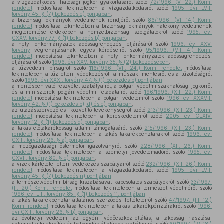
a vízgazdálkodási hatósági jogkör gyakorlásáról szóló
72/1996. (V. 22.) Korm.
rendelet
módosítása tekintetében a vízgazdálkodásról szóló
1995. évi LVII.
törvény 45. § (7) bekezdés e) pontjában
,
a biztonsági okmányok védelmének rendjéről szóló
86/1996. (VI. 14.) Korm.
rendelet
módosítása tekintetében a biztonsági okmányok hatékony védelmének
megteremtése érdekében a nemzetbiztonsági szolgálatokról szóló
1995. évi
CXXV. törvény 77. § (1) bekezdés b) pontjában
,
a helyi önkormányzatok adósságrendezési eljárásáról szóló
1996. évi XXV.
törvény
végrehajtásának egyes kérdéseiről szóló
95/1996. (VII. 4.) Korm.
rendelet
módosítása tekintetében a helyi önkormányzatok adósságrendezési
eljárásáról szóló
1996. évi XXV. törvény 35. § (2) bekezdésében
,
a tűzvédelmi bírságról szóló
116/1996. (VII. 24.) Korm. rendelet
módosítása
tekintetében a tűz elleni védekezésről, a műszaki mentésről és a tűzoltóságról
szóló
1996. évi XXXI. törvény 47. § (1) bekezdés b) pontjában
,
a mentésben való részvétel szabályairól, a polgári védelmi szakhatósági jogkörről
és a miniszterek polgári védelmi feladatairól szóló
196/1996. (XII. 22.) Korm.
rendelet
módosítása tekintetében a polgári védelemről szóló
1996. évi XXXVII.
törvény 42. § (1) bekezdés b), d) és e) pontjában
,
az utazásszervező és -közvetítő tevékenységről szóló
213/1996. (XII. 23.) Korm.
rendelet
módosítása tekintetében a kereskedelemről szóló
2005. évi CLXIV.
törvény 12. § (1) bekezdés g) pontjában
,
a lakás-előtakarékosság állami támogatásáról szóló
215/1996. (XII. 23.) Korm.
rendelet
módosítása tekintetében a lakás-takarékpénztárakról szóló
1996. évi
CXIII. törvény 26. § a) pontjában
,
a mezőgazdasági őstermelői igazolványról szóló
228/1996. (XII. 26.) Korm.
rendelet
módosítása tekintetében a személyi jövedelemadóról szóló
1995. évi
CXVII. törvény 80. § e) pontjában
,
a vizek kártételei elleni védekezés szabályairól szóló
232/1996. (XII. 26.) Korm.
rendelet
módosítása tekintetében a vízgazdálkodásról szóló
1995. évi LVII.
törvény 45. § (7) bekezdés n) pontjában
,
a természetvédelmi bírság kiszabásával kapcsolatos szabályokról szóló
33/1997.
(II. 20.) Korm. rendelet
módosítása tekintetében a természet védelméről szóló
1996. évi LIII. törvény 85. § (1) bekezdés 11. pontjában
,
a lakás-takarékpénztár általános szerződési feltételeiről szóló
47/1997. (III. 12.)
Korm. rendelet
módosítása tekintetében a lakás-takarékpénztárakról szóló
1996.
évi CXIII. törvény 26. § b) pontjában
,
az óvóhelyi védelem, az egyéni védőeszköz-ellátás, a lakosság riasztása,