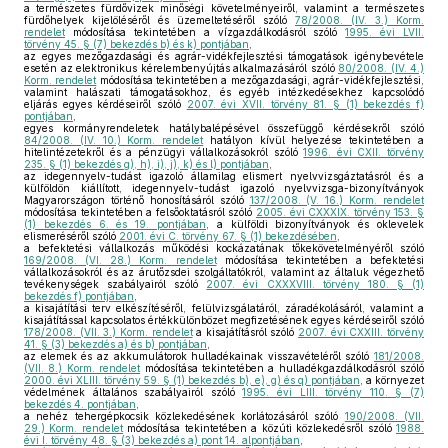
a természetes fürdővizek minőségi követelményeiről, valamint a természetes
fürdőhelyek kijelöléséről és üzemeltetéséről szóló
78/2008. (IV. 3.) Korm.
rendelet
módosítása tekintetében a vízgazdálkodásról szóló
1995. évi LVII.
törvény 45. § (7) bekezdés b) és k) pontjában
,
az egyes mezőgazdasági és agrár-vidékfejlesztési támogatások igénybevétele
esetén az elektronikus kérelembenyújtás alkalmazásáról szóló
80/2008. (IV. 4.)
Korm. rendelet
módosítása tekintetében a mezőgazdasági, agrár-vidékfejlesztési,
valamint halászati támogatásokhoz, és egyéb intézkedésekhez kapcsolódó
eljárás egyes kérdéseiről szóló
2007. évi XVII. törvény 81. § (1) bekezdés f)
pontjában
,
egyes kormányrendeletek hatálybalépésével összefüggő kérdésekről szóló
84/2008. (IV. 10.) Korm. rendelet
hatályon kívül helyezése tekintetében a
hitelintézetekről és a pénzügyi vállalkozásokról szóló
1996. évi CXII. törvény
235. § (1) bekezdés g), h), i), j), k) és l) pontjában
,
az idegennyelv-tudást igazoló államilag elismert nyelvvizsgáztatásról és a
külföldön kiállított, idegennyelv-tudást igazoló nyelvvizsga-bizonyítványok
Magyarországon történő honosításáról szóló
137/2008. (V. 16.) Korm. rendelet
módosítása tekintetében a felsőoktatásról szóló
2005. évi CXXXIX. törvény 153. §
(1) bekezdés 6. és 19. pontjában
, a külföldi bizonyítványok és oklevelek
elismeréséről szóló
2001. évi C. törvény 67. § (1) bekezdésében
,
a befektetési vállalkozás működési kockázatának tőkekövetelményéről szóló
169/2008. (VI. 28.) Korm. rendelet
módosítása tekintetében a befektetési
vállalkozásokról és az árutőzsdei szolgáltatókról, valamint az általuk végezhető
tevékenységek szabályairól szóló
2007. évi CXXXVIII. törvény 180. § (1)
bekezdés f) pontjában
,
a kisajátítási terv elkészítéséről, felülvizsgálatáról, záradékolásáról, valamint a
kisajátítással kapcsolatos értékkülönbözet megfizetésének egyes kérdéseiről szóló
178/2008. (VII. 3.) Korm. rendelet
a kisajátításról szóló
2007. évi CXXIII. törvény
41. § (3) bekezdés a) és b) pontjában
,
az elemek és az akkumulátorok hulladékainak visszavételéről szóló
181/2008.
(VII. 8.) Korm. rendelet
módosítása tekintetében a hulladékgazdálkodásról szóló
2000. évi XLIII. törvény 59. § (1) bekezdés b), e), g) és q) pontjában
, a környezet
védelmének általános szabályairól szóló
1995. évi LIII. törvény 110. § (7)
bekezdés 4. pontjában
,
a nehéz tehergépkocsik közlekedésének korlátozásáról szóló
190/2008. (VII.
29.) Korm. rendelet
módosítása tekintetében a közúti közlekedésről szóló
1988.
évi I. törvény 48. § (3) bekezdés a) pont 14. alpontjában
,