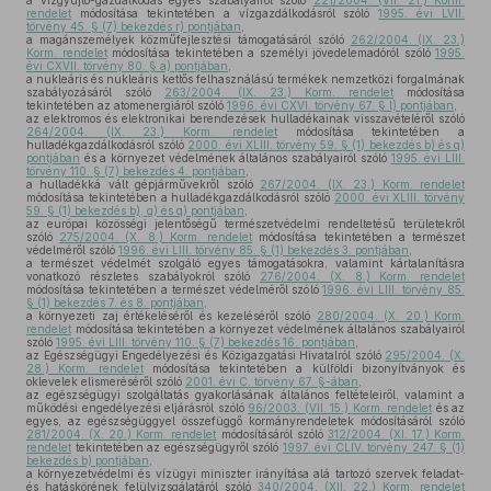
a vízgyűjtő-gazdálkodás egyes szabályairól szóló
221/2004. (VII. 21.) Korm.
rendelet
módosítása tekintetében a vízgazdálkodásról szóló
1995. évi LVII.
törvény 45. § (7) bekezdés r) pontjában
,
a magánszemélyek közműfejlesztési támogatásáról szóló
262/2004. (IX. 23.)
Korm. rendelet
módosítása tekintetében a személyi jövedelemadóról szóló
1995.
évi CXVII. törvény 80. § a) pontjában
,
a nukleáris és nukleáris kettős felhasználású termékek nemzetközi forgalmának
szabályozásáról szóló
263/2004. (IX. 23.) Korm. rendelet
módosítása
tekintetében az atomenergiáról szóló
1996. évi CXVI. törvény 67. § l) pontjában
,
az elektromos és elektronikai berendezések hulladékainak visszavételéről szóló
264/2004. (IX. 23.) Korm. rendelet
módosítása tekintetében a
hulladékgazdálkodásról szóló
2000. évi XLIII. törvény 59. § (1) bekezdés b) és q)
pontjában
és a környezet védelmének általános szabályairól szóló
1995. évi LIII.
törvény 110. § (7) bekezdés 4. pontjában
,
a hulladékká vált gépjárművekről szóló
267/2004. (IX. 23.) Korm. rendelet
módosítása tekintetében a hulladékgazdálkodásról szóló
2000. évi XLIII. törvény
59. § (1) bekezdés b), g) és q) pontjában
,
az európai közösségi jelentőségű természetvédelmi rendeltetésű területekről
szóló
275/2004. (X. 8.) Korm. rendelet
módosítása tekintetében a természet
védelméről szóló
1996. évi LIII. törvény 85. § (1) bekezdés 3. pontjában
,
a természet védelmét szolgáló egyes támogatásokra, valamint kártalanításra
vonatkozó részletes szabályokról szóló
276/2004. (X. 8.) Korm. rendelet
módosítása tekintetében a természet védelméről szóló
1996. évi LIII. törvény 85.
§ (1) bekezdés 7. és 8. pontjában
,
a környezeti zaj értékeléséről és kezeléséről szóló
280/2004. (X. 20.) Korm.
rendelet
módosítása tekintetében a környezet védelmének általános szabályairól
szóló
1995. évi LIII. törvény 110. § (7) bekezdés 16. pontjában
,
az Egészségügyi Engedélyezési és Közigazgatási Hivatalról szóló
295/2004. (X.
28.) Korm. rendelet
módosítása tekintetében a külföldi bizonyítványok és
oklevelek elismeréséről szóló
2001. évi C. törvény 67. §-ában
,
az egészségügyi szolgáltatás gyakorlásának általános feltételeiről, valamint a
működési engedélyezési eljárásról szóló
96/2003. (VII. 15.) Korm. rendelet
és az
egyes, az egészségüggyel összefüggő kormányrendeletek módosításáról szóló
281/2004. (X. 20.) Korm. rendelet
módosításáról szóló
312/2004. (XI. 17.) Korm.
rendelet
tekintetében az egészségügyről szóló
1997. évi CLIV. törvény 247. § (1)
bekezdés b) pontjában
,
a környezetvédelmi és vízügyi miniszter irányítása alá tartozó szervek feladat-
és hatáskörének felülvizsgálatáról szóló
340/2004. (XII. 22.) Korm. rendelet