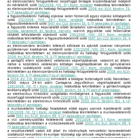
az élelmiszerlánc felügyeletével összefüggő bírságok kiszámításának módjáról
és mértékéről szóló
194/2008. (VII. 31.) Korm. rendelet
módosítása tekintetében
az élelmiszerláncról és hatósági felügyeletéről szóló
2008. évi XLVI. törvény 76.
§ (1) bekezdés d) pontjában
,
a fogyasztóvédelmi hatóság eljárása során felmerülő egyes eljárási költségekről
szóló
212/2008. (VIII. 29.) Korm. rendelet
módosítása tekintetében a
fogyasztóvédelemről szóló
1997. évi CLV. törvény 55. § (1) bekezdés b) pontjában
,
a fogyasztói érdekek képviseletét ellátó társadalmi szervezeteknek a
98/27/EK
európai parlamenti és tanácsi irányelv
szerinti jegyzékbe való felkerülése
céljából lefolytatandó eljárásról szóló
216/2008. (VIII. 29.) Korm. rendelet
módosítása tekintetében a fogyasztóvédelemről szóló
1997. évi CLV. törvény 55. §
(1) bekezdés j) pontjában
,
az élelmiszerlánc területén kötelező előírások és ajánlott szakmai irányelvek
gyűjteményei kiadásának rendjéről szóló
220/2008. (VIII. 30.) Korm. rendelet
módosítása tekintetében az élelmiszerláncról és hatósági felügyeletéről szóló
2008. évi XLVI. törvény 76. § (1) bekezdés c) pontjában
,
a parlagfű elleni közérdekű védekezés végrehajtásának, valamint az állami,
illetve a közérdekű védekezés költségei megállapításának és igénylésének
részletes szabályairól szóló
221/2008. (VIII. 30.) Korm. rendelet
módosítása
tekintetében az élelmiszerláncról és hatósági felügyeletéről szóló
2008. évi XLVI.
törvény 76. § (1) bekezdés f) és g) pontjában
,
a
2004. évi CIX. törvénnyel
kihirdetett, a biológiai biztonságról szóló, Nairobiban,
2000. május 24-én aláírt Cartagena Jegyzőkönyv végrehajtásáról szóló
226/2008. (IX. 11.) Korm. rendelet
módosítása tekintetében a géntechnológiai
tevékenységről szóló
1998. évi XXVII. törvény 34. § (1) pont d) alpontjában
,
az elektronikus hírközlési szolgáltatás minőségének a fogyasztók védelmével
összefüggő követelményeiről szóló
229/2008. (IX. 12.) Korm. rendelet
módosítása
tekintetében az elektronikus hírközlésről szóló
2003. évi C. törvény 182. § (2)
bekezdés g) pontjában
,
a munkavédelmi hatósági feladatokat ellátó egyes szervek kijelöléséről szóló
230/2008. (IX. 12.) Korm. rendelet
módosítása tekintetében a munkavédelemről
szóló
1993. évi XCIII. törvény 88. § (2) bekezdés a) pontjában
,
a vízi személyszállítás feltételeiről szóló
261/2008. (XI. 3.) Korm. rendelet
módosítása tekintetében a víziközlekedésről szóló
2000. évi XLII. törvény 88. §
(1) bekezdés d) pontjában
,
a veszélyeztetett vadon élő állat- és növényfajok nemzetközi kereskedelmét
szabályozó nemzetközi és európai közösségi jogi aktusok végrehajtásának egyes