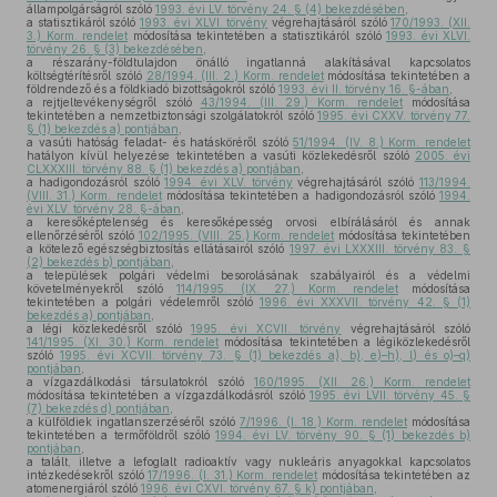
állampolgárságról szóló
1993. évi LV. törvény 24. § (4) bekezdésében
,
a statisztikáról szóló
1993. évi XLVI. törvény
végrehajtásáról szóló
170/1993. (XII.
3.) Korm. rendelet
módosítása tekintetében a statisztikáról szóló
1993. évi XLVI.
törvény 26. § (3) bekezdésében
,
a részarány-földtulajdon önálló ingatlanná alakításával kapcsolatos
költségtérítésről szóló
28/1994. (III. 2.) Korm. rendelet
módosítása tekintetében a
földrendező és a földkiadó bizottságokról szóló
1993. évi II. törvény 16. §-ában
,
a rejtjeltevékenységről szóló
43/1994. (III. 29.) Korm. rendelet
módosítása
tekintetében a nemzetbiztonsági szolgálatokról szóló
1995. évi CXXV. törvény 77.
§ (1) bekezdés a) pontjában
,
a vasúti hatóság feladat- és hatásköréről szóló
51/1994. (IV. 8.) Korm. rendelet
hatályon kívül helyezése tekintetében a vasúti közlekedésről szóló
2005. évi
CLXXXIII. törvény 88. § (1) bekezdés a) pontjában
,
a hadigondozásról szóló
1994. évi XLV. törvény
végrehajtásáról szóló
113/1994.
(VIII. 31.) Korm. rendelet
módosítása tekintetében a hadigondozásról szóló
1994.
évi XLV. törvény 28. §-ában
,
a keresőképtelenség és keresőképesség orvosi elbírálásáról és annak
ellenőrzéséről szóló
102/1995. (VIII. 25.) Korm. rendelet
módosítása tekintetében
a kötelező egészségbiztosítás ellátásairól szóló
1997. évi LXXXIII. törvény 83. §
(2) bekezdés b) pontjában
,
a települések polgári védelmi besorolásának szabályairól és a védelmi
követelményekről szóló
114/1995. (IX. 27.) Korm. rendelet
módosítása
tekintetében a polgári védelemről szóló
1996. évi XXXVII. törvény 42. § (1)
bekezdés a) pontjában
,
a légi közlekedésről szóló
1995. évi XCVII. törvény
végrehajtásáról szóló
141/1995. (XI. 30.) Korm. rendelet
módosítása tekintetében a légiközlekedésről
szóló
1995. évi XCVII. törvény 73. § (1) bekezdés a), b), e)–h), l) és o)–q)
pontjában
,
a vízgazdálkodási társulatokról szóló
160/1995. (XII. 26.) Korm. rendelet
módosítása tekintetében a vízgazdálkodásról szóló
1995. évi LVII. törvény 45. §
(7) bekezdés d) pontjában
,
a külföldiek ingatlanszerzéséről szóló
7/1996. (I. 18.) Korm. rendelet
módosítása
tekintetében a termőföldről szóló
1994. évi LV. törvény 90. § (1) bekezdés b)
pontjában
,
a talált, illetve a lefoglalt radioaktív vagy nukleáris anyagokkal kapcsolatos
intézkedésekről szóló
17/1996. (I. 31.) Korm. rendelet
módosítása tekintetében az
atomenergiáról szóló
1996. évi CXVI. törvény 67. § k) pontjában
,