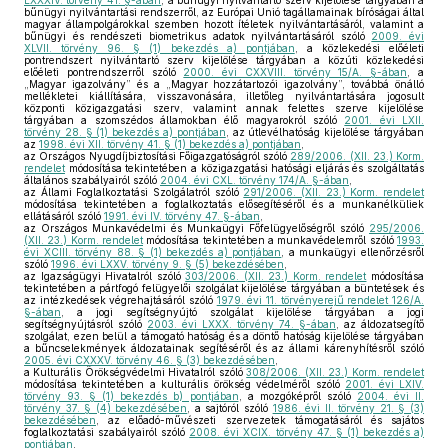
LXXXIV. törvény 41. §-ában
, a bűnügyi nyilvántartó szerv kijelölése tárgyában a
bűnügyi nyilvántartási rendszerről, az Európai Unió tagállamainak bíróságai által
magyar állampolgárokkal szemben hozott ítéletek nyilvántartásáról, valamint a
bűnügyi és rendészeti biometrikus adatok nyilvántartásáról szóló
2009. évi
XLVII. törvény 96. § (1) bekezdés a) pontjában
, a közlekedési előéleti
pontrendszert nyilvántartó szerv kijelölése tárgyában a közúti közlekedési
előéleti pontrendszerről szóló
2000. évi CXXVIII. törvény 15/A. §-ában
, a
„Magyar igazolvány” és a „Magyar hozzátartozói igazolvány”, továbbá önálló
mellékletei kiállítására, visszavonására, illetőleg nyilvántartására jogosult
központi közigazgatási szerv, valamint annak felettes szerve kijelölése
tárgyában a szomszédos államokban élő magyarokról szóló
2001. évi LXII.
törvény 28. § (1) bekezdés a) pontjában
, az útlevélhatóság kijelölése tárgyában
az
1998. évi XII. törvény 41. § (1) bekezdés a) pontjában
,
az Országos Nyugdíjbiztosítási Főigazgatóságról szóló
289/2006. (XII. 23.) Korm.
rendelet
módosítása tekintetében a közigazgatási hatósági eljárás és szolgáltatás
általános szabályairól szóló
2004. évi CXL. törvény 174/A. §-ában
,
az Állami Foglalkoztatási Szolgálatról szóló
291/2006. (XII. 23.) Korm. rendelet
módosítása tekintetében a foglalkoztatás elősegítéséről és a munkanélküliek
ellátásáról szóló
1991. évi IV. törvény 47. §-ában
,
az Országos Munkavédelmi és Munkaügyi Főfelügyelőségről szóló
295/2006.
(XII. 23.) Korm. rendelet
módosítása tekintetében a munkavédelemről szóló
1993.
évi XCIII. törvény 88. § (1) bekezdés a) pontjában
, a munkaügyi ellenőrzésről
szóló
1996. évi LXXV. törvény 9. § (5) bekezdésében
,
az Igazságügyi Hivatalról szóló
303/2006. (XII. 23.) Korm. rendelet
módosítása
tekintetében a pártfogó felügyelői szolgálat kijelölése tárgyában a büntetések és
az intézkedések végrehajtásáról szóló
1979. évi 11. törvényerejű rendelet 126/A.
§-ában
, a jogi segítségnyújtó szolgálat kijelölése tárgyában a jogi
segítségnyújtásról szóló
2003. évi LXXX. törvény 74. §-ában
, az áldozatsegítő
szolgálat, ezen belül a támogató hatóság és a döntő hatóság kijelölése tárgyában
a bűncselekmények áldozatainak segítéséről és az állami kárenyhítésről szóló
2005. évi CXXXV. törvény 46. § (3) bekezdésében
,
a Kulturális Örökségvédelmi Hivatalról szóló
308/2006. (XII. 23.) Korm. rendelet
módosítása tekintetében a kulturális örökség védelméről szóló
2001. évi LXIV.
törvény 93. § (1) bekezdés b) pontjában
, a mozgóképről szóló
2004. évi II.
törvény 37. § (4) bekezdésében
, a sajtóról szóló
1986. évi II. törvény 21. § (3)
bekezdésében
, az előadó-művészeti szervezetek támogatásáról és sajátos
foglalkoztatási szabályairól szóló
2008. évi XCIX. törvény 47. § (1) bekezdés a)
pontjában
,