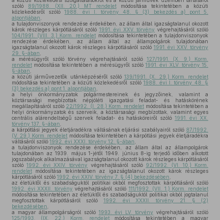
a közúti közlekedési szolgáltatásokról és a közúti járművek üzemben tartásáról
szóló
89/1988. (XII. 20.) MT rendelet
módosítása tekintetében a közúti
közlekedésről szóló
1988. évi I. törvény 48. § (3) bekezdés a) pont 5.
alpontjában
,
a tulajdonviszonyok rendezése érdekében, az állam által igazságtalanul okozott
károk részleges kárpótlásáról szóló
1991. évi XXV. törvény
végrehajtásáról szóló
104/1991. (VIII. 3.) Korm. rendelet
módosítása tekintetében a tulajdonviszonyok
rendezése érdekében, az állam által az állampolgárok tulajdonában
igazságtalanul okozott károk részleges kárpótlásáról szóló
1991. évi XXV. törvény
29. §-ában
,
a mérésügyről szóló törvény végrehajtásáról szóló
127/1991. (X. 9.) Korm.
rendelet
módosítása tekintetében a mérésügyről szóló
1991. évi XLV. törvény 15.
§-ában
,
a közúti járművezetők utánképzéséről szóló
139/1991. (X. 29.) Korm. rendelet
módosítása tekintetében a közúti közlekedésről szóló
1988. évi I. törvény 48. §
(3) bekezdés a) pont 1. alpontjában
,
a helyi önkormányzatok polgármestereinek és jegyzőinek, valamint a
köztársasági megbízottak népjóléti igazgatási feladat- és hatáskörének
megállapításáról szóló
22/1992. (I. 28.) Korm. rendelet
módosítása tekintetében a
helyi önkormányzatok és szerveik, a köztársasági megbízottak, valamint egyes
centrális alárendeltségű szervek feladat- és hatásköreiről szóló
1991. évi XX.
törvény 137. §-ában
,
a kárpótlási jegyek életjáradékra váltásának eljárási szabályairól szóló
87/1992.
(V. 29.) Korm. rendelet
módosítása tekintetében a kárpótlási jegyek életjáradékra
váltásáról szóló
1992. évi XXXI. törvény 12. §-ában
,
a tulajdonviszonyok rendezése érdekében, az állam által az állampolgárok
tulajdonában az 1939. május 1-jétől 1949. június 8-ig terjedő időben alkotott
jogszabályok alkalmazásával igazságtalanul okozott károk részleges kárpótlásáról
szóló
1992. évi XXIV. törvény
végrehajtásáról szóló
92/1992. (VI. 10.) Korm.
rendelet
módosítása tekintetében az igazságtalanul okozott károk részleges
kárpótlásáról szóló
1992. évi XXIV. törvény 7. § (4) bekezdésében
,
az életüktől és szabadságuktól politikai okból megfosztottak kárpótlásáról szóló
1992. évi XXXII. törvény
végrehajtásáról szóló
111/1992. (VII. 1.) Korm. rendelet
módosítása tekintetében az életüktől és szabadságuktól politikai okból jogtalanul
megfosztottak kárpótlásáról szóló
1992. évi XXXII. törvény 21. § (2)
bekezdésében
,
a magyar állampolgárságról szóló
1993. évi LV. törvény
végrehajtásáról szóló
125/1993. (IX. 22.) Korm. rendelet
módosítása tekintetében a magyar