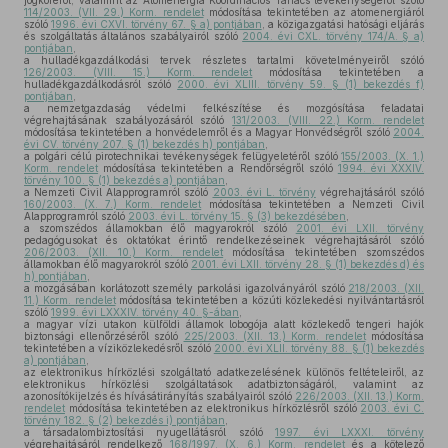
jogköréről, valamint az Atomenergia Koordinációs Tanács tevékenységéről szóló
114/2003. (VII. 29.) Korm. rendelet
módosítása tekintetében az atomenergiáról
szóló
1996. évi CXVI. törvény 67. § a) pontjában
, a közigazgatási hatósági eljárás
és szolgáltatás általános szabályairól szóló
2004. évi CXL. törvény 174/A. § a)
pontjában
,
a hulladékgazdálkodási tervek részletes tartalmi követelményeiről szóló
126/2003. (VIII. 15.) Korm. rendelet
módosítása tekintetében a
hulladékgazdálkodásról szóló
2000. évi XLIII. törvény 59. § (1) bekezdés f)
pontjában
,
a nemzetgazdaság védelmi felkészítése és mozgósítása feladatai
végrehajtásának szabályozásáról szóló
131/2003. (VIII. 22.) Korm. rendelet
módosítása tekintetében a honvédelemről és a Magyar Honvédségről szóló
2004.
évi CV. törvény 207. § (1) bekezdés h) pontjában
,
a polgári célú pirotechnikai tevékenységek felügyeletéről szóló
155/2003. (X. 1.)
Korm. rendelet
módosítása tekintetében a Rendőrségről szóló
1994. évi XXXIV.
törvény 100. § (1) bekezdés a) pontjában
,
a Nemzeti Civil Alapprogramról szóló
2003. évi L. törvény
végrehajtásáról szóló
160/2003. (X. 7.) Korm. rendelet
módosítása tekintetében a Nemzeti Civil
Alapprogramról szóló
2003. évi L. törvény 15. § (3) bekezdésében
,
a szomszédos államokban élő magyarokról szóló
2001. évi LXII. törvény
pedagógusokat és oktatókat érintő rendelkezéseinek végrehajtásáról szóló
206/2003. (XII. 10.) Korm. rendelet
módosítása tekintetében szomszédos
államokban élő magyarokról szóló
2001. évi LXII. törvény 28. § (1) bekezdés d) és
h) pontjában
,
a mozgásában korlátozott személy parkolási igazolványáról szóló
218/2003. (XII.
11.) Korm. rendelet
módosítása tekintetében a közúti közlekedési nyilvántartásról
szóló
1999. évi LXXXIV. törvény 40. §-ában
,
a magyar vízi utakon külföldi államok lobogója alatt közlekedő tengeri hajók
biztonsági ellenőrzéséről szóló
225/2003. (XII. 13.) Korm. rendelet
módosítása
tekintetében a víziközlekedésről szóló
2000. évi XLII. törvény 88. § (1) bekezdés
a) pontjában
,
az elektronikus hírközlési szolgáltató adatkezelésének különös feltételeiről, az
elektronikus hírközlési szolgáltatások adatbiztonságáról, valamint az
azonosítókijelzés és hívásátirányítás szabályairól szóló
226/2003. (XII. 13.) Korm.
rendelet
módosítása tekintetében az elektronikus hírközlésről szóló
2003. évi C.
törvény 182. § (2) bekezdés i) pontjában
,
a társadalombiztosítási nyugellátásról szóló
1997. évi LXXXI. törvény
végrehajtásáról rendelkező
168/1997. (X. 6.) Korm. rendelet
és a kötelező