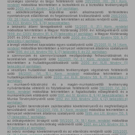
szükséges személyi és tárgyi feltételekről szóló
261/2000. (XII. 26.) Korm.
rendelet
módosítása tekintetében a biztosítókról és a biztosítási tevékenységről
szóló
2003. évi LX. törvény 234. § e) pontjában
,
az adókötelezettségek teljesítése során alkalmazandó térítésköteles
nyomtatványok előállítóinak és forgalmazóinak kiválasztásáról szóló
266/2000.
(XII. 26.) Korm. rendelet
módosítása tekintetében az adózás rendjéről szóló
2003.
évi XCII. törvény 175. § (8) bekezdésében
,
a lakáscélú állami támogatásokról szóló
12/2001. (I. 31.) Korm. rendelet
módosítása tekintetében a Magyar Köztársaság 2000. évi költségvetéséről szóló
1999. évi CXXV. törvény 91. § (1) bekezdés e) pontjában
, a Magyar Köztársaság
2001. és 2002. évi költségvetéséről szóló
2000. évi CXXXIII. törvény 109. § (1)
bekezdés j) pontjában
,
a levegő védelmével kapcsolatos egyes szabályokról szóló
21/2001. (II. 14.) Korm.
rendelet
módosítása tekintetében a környezet védelmének általános szabályairól
szóló
1995. évi LIII. törvény 110. § (7) bekezdés 6. és 22. pontjában
,
a szennyvizek és szennyvíziszapok mezőgazdasági felhasználásának és
kezelésének szabályairól szóló
50/2001. (IV. 3.) Korm. rendelet
módosítása
tekintetében a hulladékgazdálkodásról szóló
2000. évi XLIII. törvény (1)
bekezdés p) pontjában
,
a veszélyes hulladékkal kapcsolatos tevékenységek végzésének feltételeiről
szóló
98/2001. (VI. 15.) Korm. rendelet
módosítása tekintetében a
hulladékgazdálkodásról szóló
2000. évi XLIII. törvény 59. § (1) bekezdés c)
pontjában
,
a munkaerő-kölcsönzési és a magán-munkaközvetítői tevékenység
nyilvántartásba vételéről és folytatásának feltételeiről szóló
118/2001. (VI. 30.)
Korm. rendelet
módosítása tekintetében a foglalkoztatás elősegítéséről és a
munkanélküliek ellátásáról szóló
1991. évi IV. törvény 6. § (4) bekezdésében
, a
Munka Törvénykönyvéről szóló
1992. évi XXII. törvény 203. § (2) bekezdés d)
pontjában
,
egyes kültéri berendezések zajkibocsátási követelményeiről és megfelelőségük
tanúsításáról szóló
140/2001. (VIII. 8.) Korm. rendelet
módosítása tekintetében a
környezet védelmének általános szabályairól szóló
1995. évi LIII. törvény 110. §
(7) bekezdés 7. pontjában
,
az örökségvédelmi bírságról szóló
191/2001. (X. 18.) Korm. rendelet
módosítása
tekintetében a kulturális örökség védelméről szóló
2001. évi LXIV. törvény 93. §
(1) bekezdés a) pontjában
,
az ivóvíz minőségi követelményeiről és az ellenőrzés rendjéről szóló
201/2001.