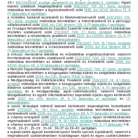
29-i
847/2004/EK európai parlamenti és tanácsi rendelet 5. cikkében
foglalt
eljárási szabályok megállapításáról szóló
198/2007. (VII. 30.) Korm. rendelet
módosítása tekintetében a légiközlekedésről szóló
1995. évi XCVII. törvény 73. §
(1) bekezdés x) pontjában
,
a működési kockázat kezeléséről és tőkekövetelményéről szóló
200/2007. (VII.
30.) Korm. rendelet
módosítása tekintetében a hitelintézetekről és a pénzügyi
vállalkozásokról szóló
1996. évi CXII. törvény 235. § (1) bekezdés j) pontjában
,
az Országos Rehabilitációs és Szociális Szakértői Intézetről, valamint eljárásának
részletes szabályairól szóló
213/2007. (VIII. 7.) Korm. rendelet
módosítása
tekintetében a rehabilitációs járadékról szóló
2007. évi LXXXIV. törvény 33. § (1)
bekezdés c) pontjában
,
33. § (2) bekezdésében
,
a folyami információs szolgáltatásokról szóló
219/2007. (VIII. 15.) Korm. rendelet
módosítása tekintetében a víziközlekedésről szóló
2000. évi XLII. törvény 88. §
(1) bekezdés a) és j) pontjában
,
a cirkuszi menazséria létesítése és működtetése engedélyezésének, valamint
fenntartásának részletes szabályairól szóló
222/2007. (VIII. 29.) Korm. rendelet
módosítása tekintetében az állatok védelméről és kíméletéről szóló
1998. évi
XXVIII. törvény 49. § (3) bekezdés e) pontjában
,
a Nemzeti Fogyasztóvédelmi Hatóságról szóló
225/2007. (VIII. 31.) Korm. rendelet
módosítása tekintetében a közigazgatási hatósági eljárás és szolgáltatás általános
szabályairól szóló
2004. évi CXL. törvény 174/A. §-ában
,
a Mezőgazdasági és Vidékfejlesztési Hivatalról szóló
256/2007. (X. 4.) Korm.
rendelet
módosítása tekintetében a közigazgatási hatósági eljárás és szolgáltatás
általános szabályairól szóló
2004. évi CXL. törvény 174/A. § (1) bekezdés a)
pontjában
és a mezőgazdasági, agrár-vidékfejlesztési, valamint halászati
támogatásokhoz és egyéb intézkedésekhez kapcsolódó eljárás egyes kérdéseiről
szóló
2007. évi XVII. törvény 81. § (1) bekezdés e) pontjában
és
(2)
bekezdésében
,
a vasúti társaságok kötelező baleseti kárfedezeti képességének biztosításáról
szóló
271/2007. (X. 19.) Korm. rendelet
módosítása tekintetében a vasúti
közlekedésről szóló
2005. évi CLXXXIII. törvény 88. § (1) bekezdés b) pontjában
,
a villamos energiáról szóló
2007. évi LXXXVI. törvény
egyes rendelkezéseinek
végrehajtásáról szóló
273/2007. (X. 19.) Korm. rendelet
módosítása tekintetében
a villamos energiáról szóló
2007. évi LXXXVI. törvény 170. § (1) bekezdés
1–8.,
10–18., 20–21., 25–29., 31–34., 36–37. és 39–40. pontjában,
a szakterületek ágazati követelményeiért felelős szervek kijelöléséről, valamint a
meghatározott szakkérdésekben kizárólagosan eljáró és egyes szakterületeken