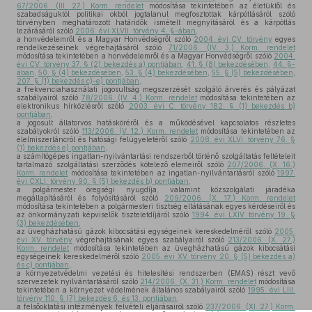
67/2006. (III. 27.) Korm. rendelet
módosítása tekintetében az életüktől és
szabadságuktól politikai okból jogtalanul megfosztottak kárpótlásáról szóló
törvényben meghatározott határidők ismételt megnyitásáról és a kárpótlás
lezárásáról szóló
2006. évi XLVII. törvény 4. §-ában
,
a honvédelemről és a Magyar Honvédségről szóló
2004. évi CV. törvény
egyes
rendelkezéseinek végrehajtásáról szóló
71/2006. (IV. 3.) Korm. rendelet
módosítása tekintetében a honvédelemről és a Magyar Honvédségről szóló
2004.
évi CV. törvény 37. § (2) bekezdés a) pontjában
,
41. § (8) bekezdésében
,
44. §-
ában
,
50. § (4) bekezdésében
,
53. § (4) bekezdésében
,
55. § (5) bekezdésében
,
207. § (1) bekezdés c)–e) pontjában
,
a frekvenciahasználati jogosultság megszerzését szolgáló árverés és pályázat
szabályairól szóló
78/2006. (IV. 4.) Korm. rendelet
módosítása tekintetében az
elektronikus hírközlésről szóló
2003. évi C. törvény 182. § (1) bekezdés b)
pontjában
,
a jogosult állatorvos hatásköréről és a működésével kapcsolatos részletes
szabályokról szóló
113/2006. (V. 12.) Korm. rendelet
módosítása tekintetében az
élelmiszerláncról és hatósági felügyeletéről szóló
2008. évi XLVI. törvény 76. §
(1) bekezdés e) pontjában
,
a számítógépes ingatlan-nyilvántartási rendszerből történő szolgáltatás feltételeit
tartalmazó szolgáltatási szerződés kötelező elemeiről szóló
207/2006. (X. 16.)
Korm. rendelet
módosítása tekintetében az ingatlan-nyilvántartásról szóló
1997.
évi CXLI. törvény 90. § (5) bekezdés b) pontjában
,
a polgármester öregségi nyugdíja, valamint közszolgálati járadéka
megállapításáról és folyósításáról szóló
209/2006. (X. 17.) Korm. rendelet
módosítása tekintetében a polgármesteri tisztség ellátásának egyes kérdéseiről és
az önkormányzati képviselők tiszteletdíjáról szóló
1994. évi LXIV. törvény 19. §
(3) bekezdésében
,
az üvegházhatású gázok kibocsátási egységeinek kereskedelméről szóló
2005.
évi XV. törvény
végrehajtásának egyes szabályairól szóló
213/2006. (X. 27.)
Korm. rendelet
módosítása tekintetében az üvegházhatású gázok kibocsátási
egységeinek kereskedelméről szóló
2005. évi XV. törvény 20. § (5) bekezdés a)
és c) pontjában
,
a környezetvédelmi vezetési és hitelesítési rendszerben (EMAS) részt vevő
szervezetek nyilvántartásáról szóló
214/2006. (X. 31.) Korm. rendelet
módosítása
tekintetében a környezet védelmének általános szabályairól szóló
1995. évi LIII.
törvény 110. § (7) bekezdés 6. és 13. pontjában
,
a felsőoktatási intézmények felvételi eljárásairól szóló
237/2006. (XI. 27.) Korm.