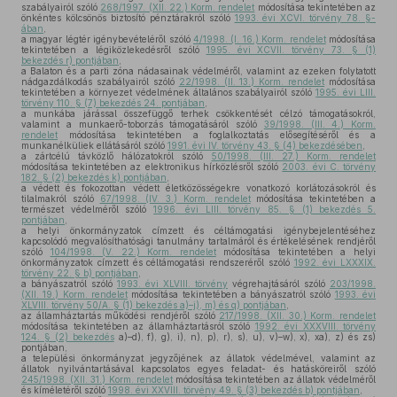
szabályairól szóló
268/1997. (XII. 22.) Korm. rendelet
módosítása tekintetében az
önkéntes kölcsönös biztosító pénztárakról szóló
1993. évi XCVI. törvény 78. §-
ában
,
a magyar légtér igénybevételéről szóló
4/1998. (I. 16.) Korm. rendelet
módosítása
tekintetében a légiközlekedésről szóló
1995. évi XCVII. törvény 73. § (1)
bekezdés r) pontjában
,
a Balaton és a parti zóna nádasainak védelméről, valamint az ezeken folytatott
nádgazdálkodás szabályairól szóló
22/1998. (II. 13.) Korm. rendelet
módosítása
tekintetében a környezet védelmének általános szabályairól szóló
1995. évi LIII.
törvény 110. § (7) bekezdés 24. pontjában
,
a munkába járással összefüggő terhek csökkentését célzó támogatásokról,
valamint a munkaerő-toborzás támogatásáról szóló
39/1998. (III. 4.) Korm.
rendelet
módosítása tekintetében a foglalkoztatás elősegítéséről és a
munkanélküliek ellátásáról szóló
1991. évi IV. törvény 43. § (4) bekezdésében
,
a zártcélú távközlő hálózatokról szóló
50/1998. (III. 27.) Korm. rendelet
módosítása tekintetében az elektronikus hírközlésről szóló
2003. évi C. törvény
182. § (2) bekezdés k) pontjában
,
a védett és fokozottan védett életközösségekre vonatkozó korlátozásokról és
tilalmakról szóló
67/1998. (IV. 3.) Korm. rendelet
módosítása tekintetében a
természet védelméről szóló
1996. évi LIII. törvény 85. § (1) bekezdés 5.
pontjában
,
a helyi önkormányzatok címzett és céltámogatási igénybejelentéséhez
kapcsolódó megvalósíthatósági tanulmány tartalmáról és értékelésének rendjéről
szóló
104/1998. (V. 22.) Korm. rendelet
módosítása tekintetében a helyi
önkormányzatok címzett és céltámogatási rendszeréről szóló
1992. évi LXXXIX.
törvény 22. § b) pontjában
,
a bányászatról szóló
1993. évi XLVIII. törvény
végrehajtásáról szóló
203/1998.
(XII. 19.) Korm. rendelet
módosítása tekintetében a bányászatról szóló
1993. évi
XLVIII. törvény 50/A. § (1) bekezdés a)–j), m) és q) pontjában
,
az államháztartás működési rendjéről szóló
217/1998. (XII. 30.) Korm. rendelet
módosítása tekintetében az államháztartásról szóló
1992. évi XXXVIII. törvény
124. § (2) bekezdés
a)–d), f), g), i), n), p), r), s), u), v)–w), x), xa), z) és zs)
pontjában,
a települési önkormányzat jegyzőjének az állatok védelmével, valamint az
állatok nyilvántartásával kapcsolatos egyes feladat- és hatásköreiről szóló
245/1998. (XII. 31.) Korm. rendelet
módosítása tekintetében az állatok védelméről
és kíméletéről szóló
1998. évi XXVIII. törvény 49. § (3) bekezdés b) pontjában
,