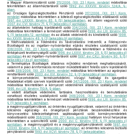
a Magyar Államkincstárról szóló
311/2006. (XII. 23.) Korm. rendelet
módosítása
tekintetében az államháztartásról szóló
1992. évi XXXVIII. törvény 124/A. §-
ában
,
az Országos Egészségbiztosítási Pénztárról szóló
317/2006. (XII. 23.) Korm.
rendelet
módosítása tekintetében a kötelező egészségbiztosítás ellátásairól szóló
1997. évi LXXXIII. törvény 83. § (5) bekezdésében
, az állami vagyonról szóló
2007. évi CVI. törvény 71. § (1) bekezdés c) pontjában
,
az állatvédelmi hatóság kijelöléséről szóló
334/2006. (XII. 23.) Korm. rendelet
módosítása tekintetében a természet védelméről szóló
1996. évi LIII. törvény 85.
§ (1) bekezdés 12. pontjában
és az állatok védelméről és kíméletéről szóló
1998.
évi XXVIII. törvény 49. § (3) bekezdés b) pontjában
,
a földhivatalokról, a Földmérési és Távérzékelési Intézetről, a Földrajzinév
Bizottságról és az ingatlan-nyilvántartási eljárás részletes szabályairól szóló
338/2006. (XII. 23.) Korm. rendelet
módosítása tekintetében a földmérési és
térképészeti tevékenységről szóló
1996. évi LXXVI. törvény 29. § (5) bekezdés d)
pontjában
és az ingatlan-nyilvántartásról szóló
1997. évi CXLI. törvény 90. § (5)
bekezdés c) és d) pontjában
,
a Termékpálya Bizottságok általános működési rendjének meghatározásáról,
valamint a piaci árinformációs rendszer működtetéséért felelős szerv kijelöléséről
szóló
339/2006. (XII. 23.) Korm. rendelet
módosítása tekintetében az agrárpiaci
rendtartásról szóló
2003. évi XVI. törvény 32. § (3) bekezdés a) pontjában
,
a környezetvédelmi, természetvédelmi, vízügyi hatósági és igazgatási
feladatokat ellátó szervek kijelöléséről szóló
347/2006. (XII. 23.) Korm. rendelet
módosítása tekintetében a környezet védelmének általános szabályairól szóló
1995. évi LIII. törvény 110/A. §-ában
,
a védett állatfajok védelmére, tartására, hasznosítására és bemutatására
vonatkozó részletes szabályokról szóló
348/2006. (XII. 23.) Korm. rendelet
módosítása tekintetében a természet védelméről szóló
1996. évi LIII. törvény 85.
§ (1) bekezdés 4. pontjában
,
a magánnyugdíjpénztárak, az önkéntes nyugdíjpénztárak, valamint az önkéntes
kölcsönös egészség- és önsegélyező pénztárak beszámolókészítési és
könyvvezetési kötelezettségének sajátosságairól szóló kormányrendeletek
módosításáról szóló
358/2006. (XII. 27.) Korm. rendelet
hatályon kívül helyezése
tekintetében a számvitelről szóló
2000. évi C. törvény 178. § (1) bekezdés c)
pontjában
, a magánnyugdíjról és a magánnyugdíjpénztárakról szóló
1997. évi
LXXXII. törvény 134. § (1) bekezdés a) pontjában
, az önkéntes kölcsönös biztosító
pénztárakról szóló
1993. évi XCVI. törvény 78. § (1) bekezdésében
,