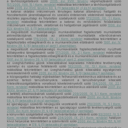
a távhőszolgáltatásról szóló
2005. évi XVIII. törvény
végrehajtásáról szóló
157/2005. (VIII. 15.) Korm. rendelet
módosítása tekintetében a távhőszolgáltatásról
szóló
2005. évi XVIII. törvény 60. § (1) bekezdés b), c) és h) pontjában
,
a katonai oktatási intézmények tényleges katonai állományú hallgatói és
hozzátartozóik járandóságaival és szociális érdekeinek védelmével kapcsolatos
részletes jogosultsági és folyósítási szabályokról szóló
173/2005. (IX. 1.) Korm.
rendelet
módosítása tekintetében a katonai és rendvédelmi felsőoktatási
intézmények vezetőinek, oktatóinak és hallgatóinak jogállásáról szóló
1996. évi
XLV. törvény 50. § (1) bekezdésében
,
a megváltozott munkaképességű munkavállalókat foglalkoztató munkáltatók
akkreditációjának, továbbá az akkreditált munkáltatók ellenőrzésének
szabályairól szóló
176/2005. (IX. 2.) Korm. rendelet
módosítása tekintetében a
foglalkoztatás elősegítéséről és a munkanélküliek ellátásáról szóló
1991. évi IV.
törvény 39. § (6) bekezdés a) pont 1. alpontjában
,
a megváltozott munkaképességű munkavállalók foglalkoztatásához nyújtható
költségvetési támogatásáról szóló
177/2005. (IX. 2.) Korm. rendelet
módosítása
tekintetében a foglalkoztatás elősegítéséről és a munkanélküliek ellátásáról szóló
1991. évi IV. törvény 39. § (6) bekezdés a) pont 2. alpontjában
,
az üvegházhatású gázok kibocsátásával kapcsolatos hitelesítési tevékenység
személyi és szakmai feltételeiről szóló
183/2005. (IX. 13.) Korm. rendelet
módosítása tekintetében az üvegházhatású gázok kibocsátási egységeinek
kereskedelméről szóló
2005. évi XV. törvény 20. § (5) bekezdés f) pontjában
,
a közigazgatási hatósági eljárásokban felhasznált elektronikus aláírásokra és az
azokhoz tartozó tanúsítványokra, valamint a tanúsítványokat kibocsátó
hitelesítésszolgáltatókra vonatkozó követelményekről szóló
194/2005. (IX. 22.)
Korm. rendelet
módosítása tekintetében az elektronikus aláírásról szóló
2001. évi
XXXV. törvény 27. § (1) bekezdés b) pontjában
,
a betétdíj alkalmazásának szabályairól szóló
209/2005. (X. 5.) Korm. rendelet
módosítása tekintetében a hulladékgazdálkodásról szóló
2000. évi XLIII. törvény
59. § (1) bekezdés b) és q) pontjában
,
az igazságügyi szakértői névjegyzék vezetéséről szóló
210/2005. (X. 5.) Korm.
rendelet
módosítása tekintetében az igazságügyi szakértői tevékenységről szóló
2005. évi XLVII. törvény 31. § (4) bekezdésének c) pontjában
,
a könyvviteli szolgáltatást végzők nyilvántartásba vételéről szóló
93/2002. (V. 5.)
Korm. rendelet
módosításáról szóló
234/2005. (X. 21.) Korm. rendelet
hatályon
kívül helyezése tekintetében a számvitelről szóló
2000. évi C. törvény 151. § (4)
bekezdésében
, a
178. § (1) bekezdés d) pontjában
,