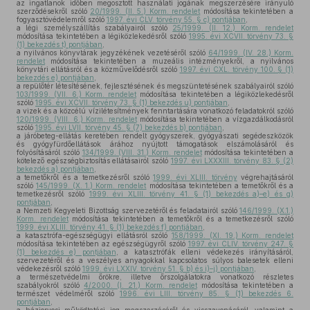
az ingatlanok időben megosztott használati jogának megszerzésére irányuló
szerződésekről szóló
20/1999. (II. 5.) Korm. rendelet
módosítása tekintetében a
fogyasztóvédelemről szóló
1997. évi CLV. törvény 55. § c) pontjában
,
a légi személyszállítás szabályairól szóló
25/1999. (II. 12.) Korm. rendelet
módosítása tekintetében a légiközlekedésről szóló
1995. évi XCVII. törvény 73. §
(1) bekezdés t) pontjában
,
a nyilvános könyvtárak jegyzékének vezetéséről szóló
64/1999. (IV. 28.) Korm.
rendelet
módosítása tekintetében a muzeális intézményekről, a nyilvános
könyvtári ellátásról és a közművelődésről szóló
1997. évi CXL. törvény 100. § (1)
bekezdés e) pontjában
,
a repülőtér létesítésének, fejlesztésének és megszüntetésének szabályairól szóló
103/1999. (VII. 6.) Korm. rendelet
módosítása tekintetében a légiközlekedésről
szóló
1995. évi XCVII. törvény 73. § (1) bekezdés u) pontjában
,
a vizek és a közcélú vízilétesítmények fenntartására vonatkozó feladatokról szóló
120/1999. (VIII. 6.) Korm. rendelet
módosítása tekintetében a vízgazdálkodásról
szóló
1995. évi LVII. törvény 45. § (7) bekezdés b) pontjában
,
a járóbeteg-ellátás keretében rendelt gyógyszerek, gyógyászati segédeszközök
és gyógyfürdőellátások árához nyújtott támogatások elszámolásáról és
folyósításáról szóló
134/1999. (VIII. 31.) Korm. rendelet
módosítása tekintetében a
kötelező egészségbiztosítás ellátásairól szóló
1997. évi LXXXIII. törvény 83. § (2)
bekezdés a) pontjában
,
a temetőkről és a temetkezésről szóló
1999. évi XLIII. törvény
végrehajtásáról
szóló
145/1999. (X. 1.) Korm. rendelet
módosítása tekintetében a temetőkről és a
temetkezésről szóló
1999. évi XLIII. törvény 41. § (1) bekezdés a)–e) és g)
pontjában
,
a Nemzeti Kegyeleti Bizottság szervezetéről és feladatairól szóló
146/1999. (X.1.)
Korm. rendelet
módosítása tekintetében a temetőkről és a temetkezésről szóló
1999. évi XLIII. törvény 41. § (1) bekezdés f) pontjában
,
a katasztrófa-egészségügyi ellátásról szóló
158/1999. (XI. 19.) Korm. rendelet
módosítása tekintetében az egészségügyről szóló
1997. évi CLIV. törvény 247. §
(1) bekezdés e) pontjában
, a katasztrófák elleni védekezés irányításáról,
szervezetéről és a veszélyes anyagokkal kapcsolatos súlyos balesetek elleni
védekezésről szóló
1999. évi LXXIV. törvény 51. § b) és i)–j) pontjában
,
a természetvédelmi őrökre, illetve őrszolgálatokra vonatkozó részletes
szabályokról szóló
4/2000. (I. 21.) Korm. rendelet
módosítása tekintetében a
természet védelméről szóló
1996. évi LIII. törvény 85. § (1) bekezdés 6.
pontjában
,