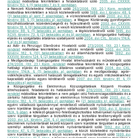
rendelet
módosítása tekintetében a felsőoktatásról szóló
2005. évi CXXXIX.
törvény 153. § (1) bekezdés 7. és 9. pontjában
,
a Nemzeti Közlekedési Hatóságról szóló
263/2006. (XII. 20.) Korm. rendelet
módosítása tekintetében a közúti közlekedésről szóló
1988. évi I. törvény 48. §
(3) bekezdés a) pont 7. alpontjában
, a víziközlekedésről szóló
2000. évi XLII.
törvény 88. § (1) bekezdés a) pontjában
, a Magyar Köztársaság gyorsforgalmi
közúthálózatának közérdekűségéről és fejlesztéséről szóló
2003. évi CXXVIII.
törvény 18. § (6) bekezdésében
, a vasúti közlekedésről szóló
2005. évi CLXXXIII.
törvény 88. § (1) bekezdés a) pontjában
, a légiközlekedésről szóló
1995. évi
XCVII. törvény 73. § (2) bekezdés a) és b) pontjában
, a közigazgatási hatósági
eljárás és szolgáltatás általános szabályairól szóló
2004. évi CXL. törvény 174/A.
§ a) és b) pontjában
,
az Adó- és Pénzügyi Ellenőrzési Hivatalról szóló
273/2006. (XII. 23.) Korm.
rendelet
módosítása tekintetében az adózás rendjéről szóló
2003. évi XCII.
törvény 182. § (10) bekezdésében
és az államháztartásról szóló
1992. évi
XXXVIII. törvény 124. § (2) bekezdés a) pontjában
,
a Mezőgazdasági Szakigazgatási Hivatal létrehozásáról és működéséről szóló
274/2006. (XII. 23.) Korm. rendelet
módosítása tekintetében a közigazgatási
hatósági eljárás és szolgáltatás általános szabályairól szóló
2004. évi CXL.
törvény 174/A. § (1) bekezdés a) pontjában
és a mezőgazdasági, agrár-
vidékfejlesztési, valamint halászati támogatásokhoz és egyéb intézkedésekhez
kapcsolódó eljárás egyes kérdéseiről szóló
2007. évi XVII. törvény 81. § (1)
bekezdés e) pontjában
,
a Közigazgatási és Elektronikus Közszolgáltatások Központi Hivatala
létrehozásáról, feladatairól és hatásköréről szóló
276/2006. (XII. 23.) Korm.
rendelet
módosítása tekintetében a nem polgári célú frekvenciagazdálkodás és a
zártcélú hálózatok tárgyában az elektronikus hírközlésről szóló
2003. évi C.
törvény 182. § (1) bekezdés c) pontjában
és
(2) bekezdés k) pontjában
, az
egyéni vállalkozói igazolvánnyal rendelkező vállalkozók nyilvántartását vezető
szerv kijelölése tárgyában az egyéni vállalkozásról szóló
1990. évi V. törvény
16/A. §-ában
, a kötelező gépjármű-felelősségbiztosítási kötvényeket nyilvántartó
szerv kijelölése tárgyában a biztosítókról és a biztosítási tevékenységről szóló
2003. évi LX. törvény 234. § c) pontjában
, a polgárok személyi adatainak és
lakcímének nyilvántartását kezelő központi szerv kijelölése tárgyában a polgárok
személyi adatainak és lakcímének nyilvántartásáról szóló
1992. évi LXVI.
törvény 47. § (1) bekezdés d) pontjában
, a közúti közlekedési nyilvántartási
szerv kijelölése tárgyában a közúti közlekedési nyilvántartásról szóló
1999. évi