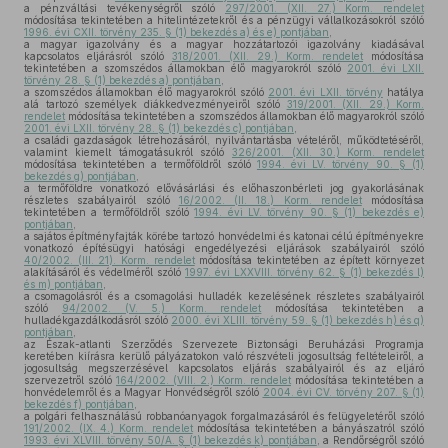
a pénzváltási tevékenységről szóló
297/2001. (XII. 27.) Korm. rendelet
módosítása tekintetében a hitelintézetekről és a pénzügyi vállalkozásokról szóló
1996. évi CXII. törvény 235. § (1) bekezdés a) és e) pontjában
,
a magyar igazolvány és a magyar hozzátartozói igazolvány kiadásával
kapcsolatos eljárásról szóló
318/2001. (XII. 29.) Korm. rendelet
módosítása
tekintetében a szomszédos államokban élő magyarokról szóló
2001. évi LXII.
törvény 28. § (1) bekezdés a) pontjában
,
a szomszédos államokban élő magyarokról szóló
2001. évi LXII. törvény
hatálya
alá tartozó személyek diákkedvezményeiről szóló
319/2001. (XII. 29.) Korm.
rendelet
módosítása tekintetében a szomszédos államokban élő magyarokról szóló
2001. évi LXII. törvény 28. § (1) bekezdés c) pontjában
,
a családi gazdaságok létrehozásáról, nyilvántartásba vételéről, működtetéséről,
valamint kiemelt támogatásukról szóló
326/2001. (XII. 30.) Korm. rendelet
módosítása tekintetében a termőföldről szóló
1994. évi LV. törvény 90. § (1)
bekezdés g) pontjában
,
a termőföldre vonatkozó elővásárlási és előhaszonbérleti jog gyakorlásának
részletes szabályairól szóló
16/2002. (II. 18.) Korm. rendelet
módosítása
tekintetében a termőföldről szóló
1994. évi LV. törvény 90. § (1) bekezdés e)
pontjában
,
a sajátos építményfajták körébe tartozó honvédelmi és katonai célú építményekre
vonatkozó építésügyi hatósági engedélyezési eljárások szabályairól szóló
40/2002. (III. 21). Korm. rendelet
módosítása tekintetében az épített környezet
alakításáról és védelméről szóló
1997. évi LXXVIII. törvény 62. § (1) bekezdés l)
és m) pontjában
,
a csomagolásról és a csomagolási hulladék kezelésének részletes szabályairól
szóló
94/2002. (V. 5.) Korm. rendelet
módosítása tekintetében a
hulladékgazdálkodásról szóló
2000. évi XLIII. törvény 59. § (1) bekezdés h) és q)
pontjában
,
az Észak-atlanti Szerződés Szervezete Biztonsági Beruházási Programja
keretében kiírásra kerülő pályázatokon való részvételi jogosultság feltételeiről, a
jogosultság megszerzésével kapcsolatos eljárás szabályairól és az eljáró
szervezetről szóló
164/2002. (VIII. 2.) Korm. rendelet
módosítása tekintetében a
honvédelemről és a Magyar Honvédségről szóló
2004. évi CV. törvény 207. § (1)
bekezdés f) pontjában
,
a polgári felhasználású robbanóanyagok forgalmazásáról és felügyeletéről szóló
191/2002. (IX. 4.) Korm. rendelet
módosítása tekintetében a bányászatról szóló
1993. évi XLVIII. törvény 50/A. § (1) bekezdés k) pontjában
, a Rendőrségről szóló