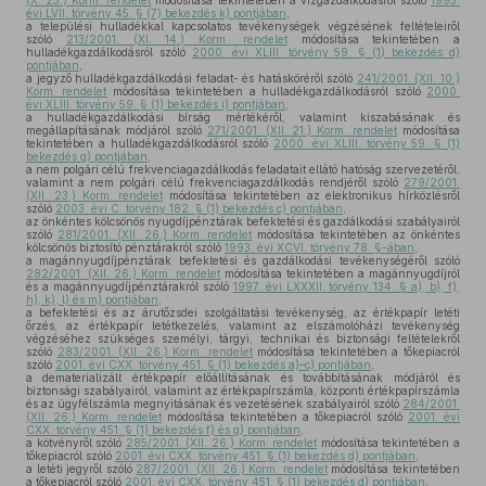
(X. 25.) Korm. rendelet
módosítása tekintetében a vízgazdálkodásról szóló
1995.
évi LVII. törvény 45. § (7) bekezdés k) pontjában
,
a települési hulladékkal kapcsolatos tevékenységek végzésének feltételeiről
szóló
213/2001. (XI. 14.) Korm. rendelet
módosítása tekintetében a
hulladékgazdálkodásról szóló
2000. évi XLIII. törvény 59. § (1) bekezdés d)
pontjában
,
a jegyző hulladékgazdálkodási feladat- és hatásköréről szóló
241/2001. (XII. 10.)
Korm. rendelet
módosítása tekintetében a hulladékgazdálkodásról szóló
2000.
évi XLIII. törvény 59. § (1) bekezdés i) pontjában
,
a hulladékgazdálkodási bírság mértékéről, valamint kiszabásának és
megállapításának módjáról szóló
271/2001. (XII. 21.) Korm. rendelet
módosítása
tekintetében a hulladékgazdálkodásról szóló
2000. évi XLIII. törvény 59. § (1)
bekezdés g) pontjában
,
a nem polgári célú frekvenciagazdálkodás feladatait ellátó hatóság szervezetéről,
valamint a nem polgári célú frekvenciagazdálkodás rendjéről szóló
279/2001.
(XII. 23.) Korm. rendelet
módosítása tekintetében az elektronikus hírközlésről
szóló
2003. évi C. törvény 182. § (1) bekezdés c) pontjában
,
az önkéntes kölcsönös nyugdíjpénztárak befektetési és gazdálkodási szabályairól
szóló
281/2001. (XII. 26.) Korm. rendelet
módosítása tekintetében az önkéntes
kölcsönös biztosító pénztárakról szóló
1993. évi XCVI. törvény 78. §-ában
,
a magánnyugdíjpénztárak befektetési és gazdálkodási tevékenységéről szóló
282/2001. (XII. 26.) Korm. rendelet
módosítása tekintetében a magánnyugdíjról
és a magánnyugdíjpénztárakról szóló
1997. évi LXXXII. törvény 134. § a), b), f),
h), k), l) és m) pontjában
,
a befektetési és az árutőzsdei szolgáltatási tevékenység, az értékpapír letéti
őrzés, az értékpapír letétkezelés, valamint az elszámolóházi tevékenység
végzéséhez szükséges személyi, tárgyi, technikai és biztonsági feltételekről
szóló
283/2001. (XII. 26.) Korm. rendelet
módosítása tekintetében a tőkepiacról
szóló
2001. évi CXX. törvény 451. § (1) bekezdés a)–c) pontjában
,
a dematerializált értékpapír előállításának és továbbításának módjáról és
biztonsági szabályairól, valamint az értékpapírszámla, központi értékpapírszámla
és az ügyfélszámla megnyitásának és vezetésének szabályairól szóló
284/2001.
(XII. 26.) Korm. rendelet
módosítása tekintetében a tőkepiacról szóló
2001. évi
CXX. törvény 451. § (1) bekezdés f) és g) pontjában
,
a kötvényről szóló
285/2001. (XII. 26.) Korm. rendelet
módosítása tekintetében a
tőkepiacról szóló
2001. évi CXX. törvény 451. § (1) bekezdés d) pontjában
,
a letéti jegyről szóló
287/2001. (XII. 26.) Korm. rendelet
módosítása tekintetében
a tőkepiacról szóló
2001. évi CXX. törvény 451. § (1) bekezdés d) pontjában
,