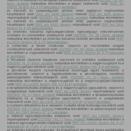
valamint a kitelepítés és befogadás általános szabályairól szóló
60/1997. (IV. 18.)
Korm. rendelet
módosítása tekintetében a polgári védelemről szóló
1996. évi
XXXVII. törvény 42. § (1) bekezdés c) pontjában
,
az életüktől és szabadságuktól politikai okból jogtalanul megfosztottak
kárpótlásáról szóló
1992. évi XXXII. törvényt
módosító
1997. évi XXIX. törvény
végrehajtásáról szóló
103/1997. (VI. 13.) Korm. rendelet
módosítása tekintetében
az életüktől és szabadságuktól politikai okból jogtalanul megfosztottak
kárpótlásáról szóló
1992. évi XXXII. törvény
módosításáról szóló
1997. évi XXIX.
törvény 14. § (8) bekezdésében
,
az önkéntes kölcsönös egészségpénztárak egészségügyi intézményeinek
működési és üzemeltetési szabályairól szóló
109/1997. (VI. 25.) Korm. rendelet
módosítása tekintetében az önkéntes kölcsönös biztosító pénztárakról szóló
1993.
évi XCVI. törvény 78. § (2) bekezdésében
,
a vízbázisok, a távlati vízbázisok, valamint az ivóvízellátást szolgáló
vízilétesítmények védelméről szóló
123/1997. (VII. 18.) Korm. rendelet
módosítása
tekintetében a vízgazdálkodásról szóló
1995. évi LVII. törvény 45. § (7) bekezdés
a) pontjában
,
a Pénztárak Garancia Alapjának szervezeti és működési szabályairól szóló
169/1997. (X. 6.) Korm. rendelet
módosítása tekintetében a magánnyugdíjról és a
magánnyugdíjpénztárakról szóló
1997. évi LXXXII. törvény 134. § d) pontjában
,
a pénztárak központi nyilvántartásával összefüggő egyes feladatokról, a
pénztáraknak, valamint a foglalkoztatóknak a pénztártagokra vonatkozó
adatszolgáltatási kötelezettségéről szóló
172/1997. (X. 6.) Korm. rendelet
módosítása tekintetében a magánnyugdíjról és a magánnyugdíjpénztárakról
szóló
1997. évi LXXXII. törvény 134. § c) és e) pontjában
,
a társadalombiztosítás ellátásaira és a magánnyugdíjra jogosultakról, valamint e
szolgáltatások fedezetéről szóló
1997. évi LXXX. törvény
végrehajtásáról szóló
195/1997. (XI. 5.) Korm. rendelet
módosítása tekintetében a társadalombiztosítás
ellátásaira és a magánnyugdíjra jogosultakról, valamint e szolgáltatások
fedezetéről szóló
1997. évi LXXX. törvény 58. § b)–d), g) és h) pontjában
,
a nukleáris létesítmény és a radioaktív hulladék tároló biztonsági övezetéről szóló
213/1997. (XII. 1.) Korm. rendelet
módosítása tekintetében az atomenergiáról szóló
1996. évi CXVI. törvény 67. § j) pontjában
,
a kötelező egészségbiztosítás ellátásairól szóló
1997. évi LXXXIII. törvény
végrehajtásáról szóló
217/1997. (XII. 1.) Korm. rendelet
módosítása tekintetében a
kötelező egészségbiztosítás ellátásairól szóló
1997. évi LXXXIII. törvény 83. § (2)
bekezdés d), g), i)–m), r), v), y) és z) pontjában
,
az önkéntes kölcsönös egészség- és önsegélyező pénztárak egyes gazdálkodási