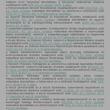
hatályon kívül helyezése tekintetében a környezet védelmének általános
szabályairól szóló
1995. évi LIII. törvény 110/A. §-ában
,
a frekvenciasávok nemzeti felosztásának megállapításáról szóló
346/2004. (XII.
22.) Korm. rendelet
módosítása tekintetében az elektronikus hírközlésről szóló
2003. évi C. törvény 182. § (1) bekezdés a) pontjában
,
az Egyenlő Bánásmód Hatóságról és eljárásának részletes szabályairól szóló
362/2004. (XII. 26.) Korm. rendelet
módosítása tekintetében az egyenlő
bánásmódról és az esélyegyenlőség előmozdításáról szóló
2003. évi CXXV.
törvény 64. §-ában
,
a szaporítóanyagokkal kapcsolatos minőségvédelmi bírság megállapításáról szóló
369/2004. (XII. 26.) Korm. rendelet
módosítása tekintetében a növényfajták
állami elismeréséről, valamint a szaporítóanyagok előállításáról és forgalomba
hozataláról szóló
2003. évi LII. törvény 30. § (1) bekezdés a) pontjában
,
a Kiváló Művész, az Érdemes Művész, valamint a Népművészet Mestere járadék
folyósításáról szóló
374/2004. (XII. 26.) Korm. rendelet
módosítása tekintetében a
Kiváló Művész, az Érdemes Művész és a Népművészet Mestere járadékáról szóló
2004. évi CVI. törvény 6. § (2) bekezdésében
,
a fiatalok lakáskölcsönéhez kapcsolódó állami kezesség vállalásának és
érvényesítésének részletes szabályairól szóló
4/2005. (I. 12.) Korm. rendelet
módosítása tekintetében a Magyar Köztársaság 2005. évi költségvetéséről szóló
2004. évi CXXXV. törvény 121. § e) pontjában
,
a Nemzeti Hírközlési Hatóságnak az elektronikus aláírással kapcsolatos feladat-
és hatásköréről, valamint eljárásának részletes szabályairól szóló
45/2005. (III.
11.) Korm. rendelet
módosítása tekintetében az elektronikus aláírásról szóló
2001.
évi XXXV. törvény 27. § (1) bekezdés a) pontjában
,
a részarány földkiadás során keletkezett osztatlan közös tulajdon
megszüntetésének részletes szabályairól szóló
63/2005. (IV. 8.) Korm. rendelet
módosítása tekintetében a földrendező és a földkiadó bizottságokról szóló
1993.
évi II. törvény 15. §-ában
,
a közúti járművezetők és a közúti közlekedési szakemberek képzésének és
vizsgáztatásának általános szabályairól szóló
70/2005. (IV. 21.) Korm. rendelet
módosítása tekintetében a közúti közlekedésről szóló
1988. évi I. törvény 48. §
(3) bekezdés a) pont 8. alpontjában
,
a nukleáris létesítmények nukleáris biztonsági követelményeiről és az ezzel
összefüggő hatósági tevékenységről szóló
89/2005. (V. 5.) Korm. rendelet
módosítása tekintetében az atomenergiáról szóló
1996. évi CXVI. törvény 67. § a),
d) és e) pontjában
,