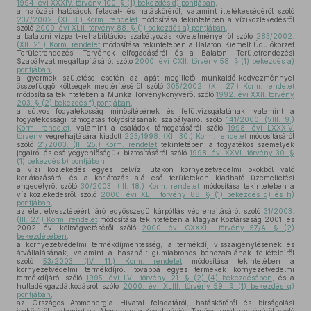
1994. évi XXXIV. törvény 100. § (1) bekezdés d) pontjában
,
a hajózási hatóságok feladat- és hatásköréről, valamint illetékességéről szóló
237/2002. (XI. 8.) Korm. rendelet
módosítása tekintetében a víziközlekedésről
szóló
2000. évi XLII. törvény 88. § (1) bekezdés a) pontjában
,
a balatoni vízpart-rehabilitációs szabályozás követelményeiről szóló
283/2002.
(XII. 21.) Korm. rendelet
módosítása tekintetében a Balaton Kiemelt Üdülőkörzet
Területrendezési Tervének elfogadásáról és a Balatoni Területrendezési
Szabályzat megállapításáról szóló
2000. évi CXII. törvény 58. § (1) bekezdés a)
pontjában
,
a gyermek születése esetén az apát megillető munkaidő-kedvezménnyel
összefüggő költségek megtérítéséről szóló
305/2002. (XII. 27.) Korm. rendelet
módosítása tekintetében a Munka Törvénykönyvéről szóló
1992. évi XXII. törvény
203. § (2) bekezdés f) pontjában
,
a súlyos fogyatékosság minősítésének és felülvizsgálatának, valamint a
fogyatékossági támogatás folyósításának szabályairól szóló
141/2000. (VIII. 9.)
Korm. rendelet
, valamint a családok támogatásáról szóló
1998. évi LXXXIV.
törvény
végrehajtására kiadott
223/1998. (XII. 30.) Korm. rendelet
módosításáról
szóló
21/2003. (II. 25.) Korm. rendelet
tekintetében a fogyatékos személyek
jogairól és esélyegyenlőségük biztosításáról szóló
1998. évi XXVI. törvény 30. §
(1) bekezdés b) pontjában
,
a vízi közlekedés egyes belvízi utakon környezetvédelmi okokból való
korlátozásáról és a korlátozás alá eső területeken kiadható üzemeltetési
engedélyről szóló
30/2003. (III. 18.) Korm. rendelet
módosítása tekintetében a
víziközlekedésről szóló
2000. évi XLII. törvény 88. § (1) bekezdés g) és h)
pontjában
,
az élet elvesztéséért járó egyösszegű kárpótlás végrehajtásáról szóló
31/2003.
(III. 27.) Korm. rendelet
módosítása tekintetében a Magyar Köztársaság 2001. és
2002. évi költségvetéséről szóló
2000. évi CXXXIII. törvény 57/A. § (2)
bekezdésében
,
a környezetvédelmi termékdíjmentesség, a termékdíj visszaigénylésének és
átvállalásának, valamint a használt gumiabroncs behozatalának feltételeiről
szóló
53/2003. (IV. 11.) Korm. rendelet
módosítása tekintetében a
környezetvédelmi termékdíjról, továbbá egyes termékek környezetvédelmi
termékdíjáról szóló
1995. évi LVI. törvény 21. § (2)–(4) bekezdésében
, és a
hulladékgazdálkodásról szóló
2000. évi XLIII. törvény 59. § (1) bekezdés q)
pontjában
,
az Országos Atomenergia Hivatal feladatáról, hatásköréről és bírságolási