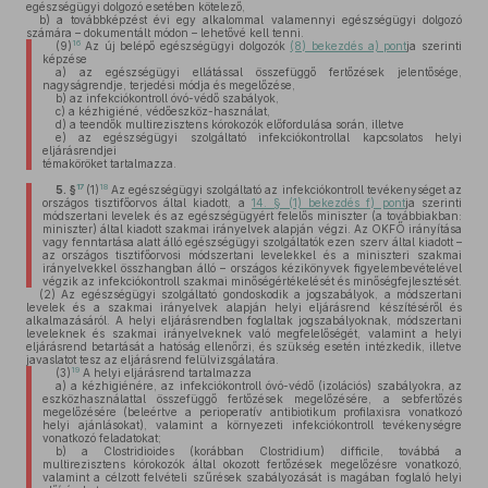
egészségügyi dolgozó esetében kötelező,
b)
a továbbképzést évi egy alkalommal valamennyi egészségügyi dolgozó
számára – dokumentált módon – lehetővé kell tenni.
16
(9)
Az új belépő egészségügyi dolgozók
(8) bekezdés a) pont
ja szerinti
képzése
a)
az egészségügyi ellátással összefüggő fertőzések jelentősége,
nagyságrendje, terjedési módja és megelőzése,
b)
az infekciókontroll óvó-védő szabályok,
c)
a kézhigiéné, védőeszköz-használat,
d)
a teendők multirezisztens kórokozók előfordulása során, illetve
e)
az egészségügyi szolgáltató infekciókontrollal kapcsolatos helyi
eljárásrendjei
témaköröket tartalmazza.
17
18
5. §
(1)
Az egészségügyi szolgáltató az infekciókontroll tevékenységet az
országos tisztifőorvos által kiadott, a
14. § (1) bekezdés f) pont
ja szerinti
módszertani levelek és az egészségügyért felelős miniszter (a továbbiakban:
miniszter) által kiadott szakmai irányelvek alapján végzi. Az OKFŐ irányítása
vagy fenntartása alatt álló egészségügyi szolgáltatók ezen szerv által kiadott –
az országos tisztifőorvosi módszertani levelekkel és a miniszteri szakmai
irányelvekkel összhangban álló – országos kézikönyvek figyelembevételével
végzik az infekciókontroll szakmai minőségértékelését és minőségfejlesztését.
(2)
Az egészségügyi szolgáltató gondoskodik a jogszabályok, a módszertani
levelek és a szakmai irányelvek alapján helyi eljárásrend készítéséről és
alkalmazásáról. A helyi eljárásrendben foglaltak jogszabályoknak, módszertani
leveleknek és szakmai irányelveknek való megfelelőségét, valamint a helyi
eljárásrend betartását a hatóság ellenőrzi, és szükség esetén intézkedik, illetve
javaslatot tesz az eljárásrend felülvizsgálatára.
19
(3)
A helyi eljárásrend tartalmazza
a)
a kézhigiénére, az infekciókontroll óvó-védő (izolációs) szabályokra, az
eszközhasználattal összefüggő fertőzések megelőzésére, a sebfertőzés
megelőzésére (beleértve a perioperatív antibiotikum profilaxisra vonatkozó
helyi ajánlásokat), valamint a környezeti infekciókontroll tevékenységre
vonatkozó feladatokat;
b)
a Clostridioides (korábban Clostridium) difficile, továbbá a
multirezisztens kórokozók által okozott fertőzések megelőzésre vonatkozó,
valamint a célzott felvételi szűrések szabályozását is magában foglaló helyi