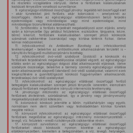
és részletes vizsgálatára irányuló, illetve a fertőzések kialakulásának
kockázati tényezőire vonatkozó surveillance;
9.
egészségügyi ellátással összefüggő járvány:
legalább két összefüggő eset
– akár tünetekkel járó fertőzés, akár kolonizáció –, amelyeknél az
összefüggés, illetve az egészségügyi ellátórendszeren belüli terjedés
epidemiológiai vagy mikrobiológiai vagy mind epidemiológiai, mind
mikrobiológiai bizonyítékkal alátámasztható;
10.
fertőtlenítés:
a fertőzés terjedését megakadályozó azon eljárás, amely
során a környezetbe (így például felületekre, eszközökre, tárgyakra, kézre,
bőrre) kikerült, fertőzések kialakulásában szerepet játszó kórokozók
számának csökkentése (szanációja) vagy kiirtása történik fizikai, illetve
kémiai módszerekkel;
11.
Infekciókontroll és Antibiotikum Bizottság:
az infekciókontroll
tevékenységet – beleértve az antibiotikumok alkalmazásának területét is –
irányító és felügyelő multidiszciplináris bizottság;
12.
infekciókontroll óvó-védő szabályok (izoláció):
a kórokozók és
fertőzések terjedésének megakadályozása céljából végzett, az egészségügyi
ellátás során az egészségügyi dolgozó által alkalmazandó eljárások, illetve
szabályok összessége, beleértve a bármely személy egészségügyi ellátása
során alkalmazandó alapvető (standard) óvó-védő szabályokat, valamint ezek
kiegészítésére a gyanított/igazolt kórokozó függvényében alkalmazandó,
terjedésalapú óvó-védő szabályokat;
13.
infekciókontroll:
az egészségügyi ellátással összefüggő fertőző
betegségek kialakulásában szerepet játszó tényezők ismeretén, elemzésén
alapuló fertőzések megelőzésére irányuló intervenciós tevékenység;
14.
járványügyi intézkedés:
az egészségügyi ellátással összefüggő
fertőzések átvitelének, szóródásának, így a járvány vagy járványveszély
megakadályozását célzó kötelezés;
15.
kolonizáció:
kórokozó jelenléte a bőrön, nyálkahártyán vagy egyéb,
normálisan nem steril szövetben vagy testváladékban klinikai tünetek
megléte nélkül;
16.
környezeti infekciókontroll:
az egészségügyi ellátással összefüggő
fertőzések megelőzése az egészségügyi intézmény mikrokörnyezetéből –
levegő, víz, felületek – eredő rizikótényezők csökkentése révén;
17.
környezeti surveillance:
az egészségügyi ellátással összefüggő
fertőzéseket okozó kórokozók nyomon követése az egészségügyi
ellátókörnyezetben, kiemelten a betegzónában, a víz, levegő, helyiségek,