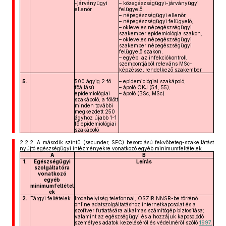
-járványügyi
– közegészségügyi-járványügyi
ellenőr
felügyelő,
– népegészségügyi ellenőr,
– népegészségügyi felügyelő,
– okleveles népegészségügyi
szakember epidemiológia szakon,
– okleveles népegészségügyi
szakember népegészségügyi
felügyelő szakon,
– egyéb, az infekciókontroll
szempontjából releváns MSc-
képzéssel rendelkező szakember
5.
500 ágyig 2 fő
– epidemiológiai szakápoló,
főállású
– ápoló OKJ (54, 55),
epidemiológiai
– ápoló (BSc, MSc)
szakápoló, a fölött
minden további
megkezdett 250
ágyhoz újabb 1-1
fő epidemiológiai
szakápoló
2.2.2.
A második szintű (secunder, SEC) besorolású fekvőbeteg-szakellátást
nyújtó egészségügyi intézményekre vonatkozó egyéb minimumfeltételek
A
B
1.
Egészségügyi
Leírás
szolgáltatóra
vonatkozó
egyéb
minimumfeltétel
ek
2.
Tárgyi feltételek
Irodahelyiség telefonnal, OSZIR NNSR-be történő
online adatszolgáltatáshoz internetkapcsolat és a
szoftver futtatására alkalmas számítógép biztosítása;
valamint az egészségügyi és a hozzájuk kapcsolódó
személyes adatok kezeléséről és védelméről szóló
1997.