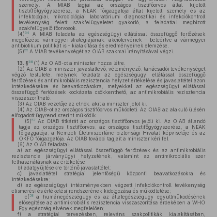
személy. A MIAB tagjai az országos tisztifőorvos által kijelölt
tiszti(fő)gyógyszerész, a NEAK főigazgatója által kijelölt személy és az
infektológiai, mikrobiológiai laboratóriumi diagnosztikai és infekciókontroll
tevékenység felett szakfelügyeletet gyakorló, a feladattal megbízott
szakfelügyelő főorvosok.
54
(4)
A MIAB feladata az egészségügyi ellátással összefüggő fertőzések
megelőzése vármegyei stratégiájának, akciótervének – beleértve a vármegyei
antibiotikum politikát is – kialakítása és eredményeinek elemzése.
55
(5)
A MIAB tevékenységét az OIAB szakmai irányításával végzi.
56
13. §
(1)
Az OIAB-ot a miniszter hozza létre.
(2)
Az OIAB a miniszter javaslattevő, véleményező, tanácsadói tevékenységet
végző testülete, melynek feladata az egészségügyi ellátással összefüggő
fertőzések és antimikrobiális rezisztencia helyzet értékelése és javaslattétel azon
intézkedésekre és beavatkozásokra, melyekkel az egészségügyi ellátással
összefüggő fertőzések kockázata csökkenthető, az antimikrobiális rezisztencia
visszaszorítható.
(3)
Az OIAB vezetője az elnök, akit a miniszter jelöl ki.
(4)
Az OIAB-ot az országos tisztifőorvos működteti. Az OIAB az alakuló ülésén
elfogadott ügyrend szerint működik.
57
(5)
Az OIAB titkárát az országos tisztifőorvos jelöli ki. Az OIAB állandó
tagja az országos tisztifőorvos, az országos tisztifőgyógyszerész, a NEAK
főigazgatója, a Nemzeti Élelmiszerlánc-biztonsági Hivatal képviselője és az
OKFŐ főigazgatója. Az OIAB további tagjait a miniszter kéri fel.
(6)
Az OIAB feladatai:
a)
az egészségügyi ellátással összefüggő fertőzések és az antimikrobiális
rezisztencia járványügyi helyzetének, valamint az antimikrobiális szer
felhasználásnak az értékelése;
b)
adatgyűjtésekre történő javaslattétel;
c)
javaslattétel stratégiai jelentőségű központi beavatkozásokra és
intézkedésekre;
d)
az egészségügyi intézményekben végzett infekciókontroll tevékenység
elismerési és értékelési rendszerének kidolgozása és működtetése;
58
e)
a humánegészségügy és az állategészségügy együttműködésének
elősegítése az antimikrobiális rezisztencia visszaszorítása érdekében a WHO
Egy egészség elvének megfelelően;
f)
a stratégiai tervezésben, releváns szakpolitikák kialakításában,