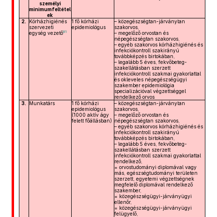
személyi
minimumfeltétel
ek
2.
Kórházhigiénés
1 fő kórházi
– közegészségtan-járványtan
szervezeti
epidemiológus
szakorvos,
81
egység vezető
– megelőző orvostan és
népegészségtan szakorvos,
– egyéb szakorvos kórházhigiénés és
infekciókontroll szakirányú
továbbképzés birtokában,
– legalább 5 éves, fekvőbeteg-
szakellátásban szerzett
infekciókontroll szakmai gyakorlattal
és okleveles népegészségügyi
szakember epidemiológia
specializációval végzettséggel
rendelkező orvos
3.
Munkatárs
1 fő kórházi
– közegészségtan-járványtan
epidemiológus
szakorvos,
(1000 aktív ágy
– megelőző orvostan és
felett főállásban)
népegészségtan szakorvos,
– egyéb szakorvos kórházhigiénés és
infekciókontroll szakirányú
továbbképzés birtokában,
– legalább 5 éves, fekvőbeteg-
szakellátásban szerzett
infekciókontroll szakmai gyakorlattal
rendelkező,
= orvostudományi diplomával vagy
más, egészségtudományi területen
szerzett, egyetemi végzettségnek
megfelelő diplomával rendelkező
szakember,
= közegészségügyi-járványügyi
ellenőr,
= közegészségügyi-járványügyi
felügyelő,