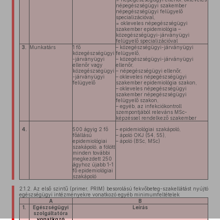
népegészségügyi szakember
népegészségügyi felügyelő
specializációval,
= okleveles népegészségügyi
szakember epidemiológia –
közegészségügyi-járványügyi
felügyelő specializációval
3.
Munkatárs
1 fő
– közegészségügyi-járványügyi
közegészségügyi
felügyelő,
-járványügyi
– közegészségügyi-járványügyi
ellenőr vagy
ellenőr,
közegészségügyi
– népegészségügyi ellenőr,
-járványügyi
– okleveles népegészségügyi
felügyelő
szakember epidemiológia szakon,
– okleveles népegészségügyi
szakember népegészségügyi
felügyelő szakon,
– egyéb, az infekciókontroll
szempontjából releváns MSc-
képzéssel rendelkező szakember
4.
500 ágyig 2 fő
– epidemiológiai szakápoló,
főállású
– ápoló OKJ (54, 55),
epidemiológiai
– ápoló (BSc, MSc)
szakápoló, a fölött
minden további
megkezdett 250
ágyhoz újabb 1-1
fő epidemiológiai
szakápoló
2.1.2.
Az első szintű (primer, PRIM) besorolású fekvőbeteg-szakellátást nyújtó
egészségügyi intézményekre vonatkozó egyéb minimumfeltételek
A
B
1.
Egészségügyi
Leírás
szolgáltatóra
vonatkozó