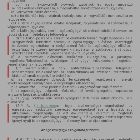
felügyelete,
9
cb)
az infekciókontroll óvó-védő szabályok és egyéb megelőző
óvintézkedések kidolgozása, a megvalósítás monitorozása és felügyelete,
cc)
környezeti infekciókontroll,
cd)
a fertőtlenítés folyamatainak szabályozása, a megvalósítás monitorozása és
felügyelete,
ce)
a steril anyag-eszköz ellátás módjának, folyamatainak szabályozása, a
végrehajtás felügyelete,
cf)
a külön jogszabály szerint egészségügyi kártevőnek minősülő rovarok és
rágcsálók elleni védekezés felügyelete;
10
d)
a külön jogszabály szerint bejelentendő fertőző megbetegedések és a
szolgáltatónál felderített sporadikus egészségügyi ellátással összefüggő
fertőzések regisztrálása, a szolgáltatónál felderített egészségügyi ellátással
összefüggő fertőzések járványügyi kivizsgálása, a szükséges járványügyi
intézkedések megtétele, végrehajtásának felügyelete;
e)
a halmozottan előforduló fertőzések kivizsgálása, a járványok
megelőzése/felszámolása, szükséges járványügyi intézkedések megtétele,
végrehajtásának felügyelete;
11
f)
közreműködés a helyi antibiotikum-felhasználás felügyeleti
rendszerének kialakításában az antibiotikumokkal szembeni rezisztencia
kialakulásának megelőzése érdekében;
g)
az egészségügyi dolgozók fertőzéseinek megelőzésére irányuló
tevékenységek szabályozása, a végrehajtás ellenőrzése;
h)
a katasztrófa-, illetve pandémiás tervek kidolgozásában való részvétel;
i)
az egészségügyi dolgozók infekciókontroll tevékenységekkel kapcsolatos
tervszerű képzése, továbbképzése;
j)
az
a)–g)
pontban leírt tevékenységeket tartalmazó infekciókontroll terv
elkészítése.
12
(2)
Az
(1) bekezdés
ben foglalt tevékenységek végrehajtását az
egészségügyi szolgáltató szervezeti egységenként évente legalább egy
alkalommal megvizsgálja, és ezt dokumentálja, valamint a megfelelő
végrehajtást akadályozó tárgyi vagy személyi hiányosságok esetén fejlesztési
igényt nyújt be az egészségügyi intézmény fenntartója számára.
Az egészségügyi szolgáltató feladatai
13
14
4. §
(1)
Az egészségügyi szolgáltató a besorolási szintjének megfelelő,