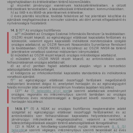
végrehajtásában és értékelésében történő közreműködés;
g)
részvétel járványügyi események kockázatértékelésében, a célzott
intézkedések tervezésében, a beavatkozások értékelésében, kommunikációban;
h)
az IIAB-k és MIAB-ok jelentéseinek értékelése;
i)
éves jelentés készítése, továbbá felkérésre ad hoc jelentések készítése és
ajánlások megfogalmazása a miniszter számára, aki dönt annak elfogadásáról és
nyilvánosságra hozataláról.
59
14. §
(1)
Az országos tisztifőorvos
60
a)
működteti az Országos Szakmai Információs Rendszer (a továbbiakban:
OSZIR) részét képező, az egészségügyi ellátással kapcsolatos fertőzések és
kórokozóik, valamint egyes kapcsolódó indikátorok monitorozására szolgáló
országos adatbázist, az OSZIR Nemzeti Nosocomiális Surveillance Rendszert
(a továbbiakban: OSZIR NNSR), és közzéteszi az OSZIR NNSR-be történő
jelentésekre vonatkozó szakmai-módszertani iránymutatást,
b)
működteti az OSZIR részét képező, országos mikrobiológiai adatbázist,
c)
működteti az OSZIR NNSR részét képező, az antimikrobiális szerek
felhasználásának országos adatbázisát,
d)
az
a)–c)
pontban foglalt adatbázisok alapján végzi a nemzetközi
adatszolgáltatási kötelezettségét,
e)
kidolgozza az infekciókontrollal kapcsolatos standardokra és indikátorokra
vonatkozó ajánlást,
61
f)
az egészségügyi ellátással összefüggő fertőzések megelőzéséről
módszertani leveleket dolgoz ki, amelyeket honlapján és az egészségügyért
felelős miniszter által vezetett minisztérium hivatalos lapjában közzétesz.
62
(2)
Az
(1) bekezdés a)–c) pont
ja szerinti adatbázisok eredményeit
országos, regionális és intézménytípus szerinti bontásban az országos
tisztifőorvos éves rendszerességgel a tárgyévet követő november 1-jéig
honlapján közzéteszi.
63
14/A. §
(1)
A NEAK az országos tisztifőorvos megkeresésére adatot
szolgáltat az egészségügyi ellátással összefüggő fertőzésekkel és az
antimikrobiális szer felhasználással kapcsolatos helyzetelemzéshez, a
járványügyi intézkedések megalapozásához, valamint a nemzetközi
kötelezettségvállalások alapján történő adatszolgáltatások támogatásához.
(2)
A NEAK a fekvőbeteg-szakellátást nyújtó intézmények
8. § (5)
bekezdés
e szerinti végleges, intézménytípus szerinti besorolását az éves