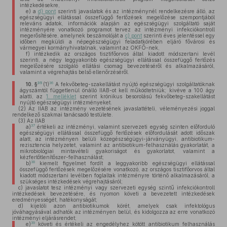
intézkedésekre,
e)
a
d) pont
szerinti javaslatok és az intézménynél rendelkezésre álló, az
egészségügyi ellátással összefüggő fertőzések megelőzése szempontjából
releváns adatok, információk alapján az egészségügyi szolgáltató saját
intézményére vonatkozó programot tervez az intézményi infekciókontroll
megerősítésére, amelynek beszámolóját a
c) pont
szerinti éves jelentéssel egy
időben megküldi a népegészségügyi feladatkörében eljáró fővárosi és
vármegyei kormányhivatalnak, valamint az OKFŐ-nek,
f)
intézkedik az országos tisztifőorvos által kiadott módszertani levél
szerinti, a négy leggyakoribb egészségügyi ellátással összefüggő fertőzés
megelőzésére szolgáló ellátási csomag bevezetéséről és alkalmazásáról,
valamint a végrehajtás belső ellenőrzéséről.
35
36
10. §
(1)
A fekvőbeteg-szakellátást nyújtó egészségügyi szolgáltatóknak
ágyszámtól függetlenül önálló IIAB-ot kell működtetniük; kivéve a 100 ágy
alatti, az
1. melléklet
szerint krónikus besorolású fekvőbeteg-szakellátást
nyújtó egészségügyi intézményeket.
(2)
Az IIAB az intézmény vezetésének javaslattételi, véleményezési joggal
rendelkező szakmai tanácsadó testülete.
(3)
Az IIAB
37
a)
értékeli az intézményi, valamint szervezeti egység szinten előforduló
egészségügyi ellátással összefüggő fertőzések előfordulását adott időszak
alatt, az intézményen belüli közegészségügyi-járványügyi, antibiotikum-
rezisztencia helyzetet, valamint az antibiotikum-felhasználás gyakorlatát, a
mikrobiológiai mintavételi gyakoriságot és gyakorlatot, valamint a
kézfertőtlenítőszer-felhasználást;
38
b)
kiemelt figyelmet fordít a leggyakoribb egészségügyi ellátással
összefüggő fertőzések megelőzésére vonatkozó, az országos tisztifőorvos által
kiadott módszertani levélben foglaltak intézményre történő alkalmazásáról, a
szükséges intézkedések végrehajtásáról;
c)
javaslatot tesz intézményi vagy szervezeti egység szintű infekciókontroll
intézkedések bevezetésére, és nyomon követi a bevezetett intézkedések
eredményességét, hatékonyságát;
d)
kijelöli azon antibiotikumok körét, amelyek csak infektológus
jóváhagyásával adhatók az intézményen belül, és kidolgozza az erre vonatkozó
intézményi eljárásrendet;
39
e)
követi és értékeli az engedélyhez kötött antibiotikum felhasználás