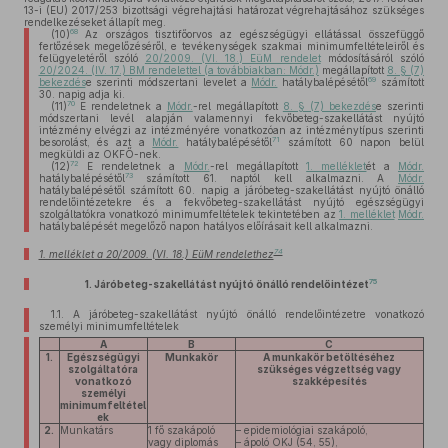
13-i (EU) 2017/253 bizottsági végrehajtási határozat végrehajtásához szükséges
rendelkezéseket állapít meg.
68
(10)
Az országos tisztifőorvos az egészségügyi ellátással összefüggő
fertőzések megelőzéséről, e tevékenységek szakmai minimumfeltételeiről és
felügyeletéről szóló
20/2009. (VI. 18.) EüM rendelet
módosításáról szóló
20/2024. (IV. 17.) BM rendelettel (a továbbiakban: Módr.)
megállapított
8. § (7)
69
bekezdés
e szerinti módszertani levelet a
Módr.
hatálybalépésétől
számított
30. napig adja ki.
70
(11)
E rendeletnek a
Módr.
-rel megállapított
8. § (7) bekezdés
e szerinti
módszertani levél alapján valamennyi fekvőbeteg-szakellátást nyújtó
intézmény elvégzi az intézményére vonatkozóan az intézménytípus szerinti
71
besorolást, és azt a
Módr.
hatálybalépésétől
számított 60 napon belül
megküldi az OKFŐ-nek.
72
(12)
E rendeletnek a
Módr.
-rel megállapított
1. melléklet
ét a
Módr.
73
hatálybalépésétől
számított 61. naptól kell alkalmazni. A
Módr.
hatálybalépésétől számított 60. napig a járóbeteg-szakellátást nyújtó önálló
rendelőintézetekre és a fekvőbeteg-szakellátást nyújtó egészségügyi
szolgáltatókra vonatkozó minimumfeltételek tekintetében az
1. melléklet
Módr.
hatálybalépését megelőző napon hatályos előírásait kell alkalmazni.
74
1. melléklet a 20/2009. (VI. 18.) EüM rendelethez
75
1. Járóbeteg-szakellátást nyújtó önálló rendelőintézet
1.1.
A járóbeteg-szakellátást nyújtó önálló rendelőintézetre vonatkozó
személyi minimumfeltételek
A
B
C
1.
Egészségügyi
Munkakör
A munkakör betöltéséhez
szolgáltatóra
szükséges végzettség vagy
vonatkozó
szakképesítés
személyi
minimumfeltétel
ek
2.
Munkatárs
1 fő szakápoló
– epidemiológiai szakápoló,
vagy diplomás
– ápoló OKJ (54, 55),