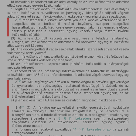
b)
közvetlen kapcsolatot tart az adott osztály és az infekciókontroll feladatokat
ellátó szervezeti egység között, valamint
c)
segíti az infekciókontroll feladatokat ellátó szakemberek munkáját osztályos
szinten, beleértve a surveillance és járványügyi kivizsgálás céljából végzett
adatgyűjtéseket és az infekciókontroll intézkedések végrehajtását az osztályon.
32
d)
rendszeresen ellenőrzi az osztályon az alkoholos kézfertőtlenítő szer
adagolókat és a fertőtlenítő hatású folyékony szappan adagolókat
használhatóság, feltöltöttség, csereigény szempontjából, és nemmegfelelőség
esetén jelzést tesz a szervezeti egység vezető ápolója részére további
intézkedés céljából.
(3)
Az infekciókontroll kapcsolattartó részt vesz a feladatai ellátásához
szükséges, az infekciókontroll feladatokat ellátó szervezeti egység munkatársai
által szervezett képzésen.
(4)
A fekvőbeteg-ellátást végző szolgáltató klinikai szervezeti egységeit vezető
valamennyi osztályvezető
a)
az infekciókontroll kapcsolattartó segítségével nyomon követi és felügyeli az
infekciókontroll intézkedések végrehajtását,
b)
az infekciókontroll kapcsolattartó jelzésére intézkedik a hiányosságok
megszüntetéséről,
c)
kapcsolatot tart az Intézményi Infekciókontroll és Antibiotikum Bizottsággal
(a továbbiakban: IIAB) és az infekciókontroll feladatokat végző szervezeti egység
munkatársaival,
33
d)
az IIAB segítségével értékeli a mikrobiológiai mintavételi gyakoriságot
és gyakorlatot, az egészségügyi ellátással összefüggő fertőzések és az
antimikrobiális rezisztencia előfordulását, valamint az antimikrobiális szerek
és a kézfertőtlenítő szerek felhasználását a szervezeti egységben, és az
értékelés alapján intézkedéseket hoz,
e)
jelentést készít az IIAB részére az osztályon meghozott intézkedésekről.
34
9. §
(1)
A fekvőbeteg-szakellátást nyújtó egészségügyi szolgáltató
számára mikrobiológiai diagnosztikai szolgáltatást nyújtó laboratórium a
bizonyítékon alapuló infekciókontroll és antibiotikum felügyeleti tevékenység
elősegítése érdekében – a
8. § (1) bekezdés
e szerinti egészségügyi
szolgáltatók esetében az infekciókontroll szervezeti egység egyidejű
tájékoztatása mellett –
a)
folyamatosan adatokat szolgáltat a
14. § (1) bekezdés b) pont
ja szerinti
országos adatbázisba,