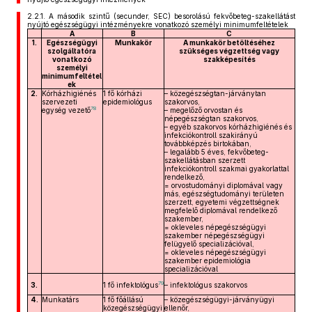
2.2.1.
A második szintű (secunder, SEC) besorolású fekvőbeteg-szakellátást
nyújtó egészségügyi intézményekre vonatkozó személyi minimumfeltételek
A
B
C
1.
Egészségügyi
Munkakör
A munkakör betöltéséhez
szolgáltatóra
szükséges végzettség vagy
vonatkozó
szakképesítés
személyi
minimumfeltétel
ek
2.
Kórházhigiénés
1 fő kórházi
– közegészségtan-járványtan
szervezeti
epidemiológus
szakorvos,
78
egység vezető
– megelőző orvostan és
népegészségtan szakorvos,
– egyéb szakorvos kórházhigiénés és
infekciókontroll szakirányú
továbbképzés birtokában,
– legalább 5 éves, fekvőbeteg-
szakellátásban szerzett
infekciókontroll szakmai gyakorlattal
rendelkező,
= orvostudományi diplomával vagy
más, egészségtudományi területen
szerzett, egyetemi végzettségnek
megfelelő diplomával rendelkező
szakember,
= okleveles népegészségügyi
szakember népegészségügyi
felügyelő specializációval,
= okleveles népegészségügyi
szakember epidemiológia
specializációval
79
3.
1 fő infektológus
– infektológus szakorvos
4.
Munkatárs
1 fő főállású
– közegészségügyi-járványügyi
közegészségügyi
ellenőr,