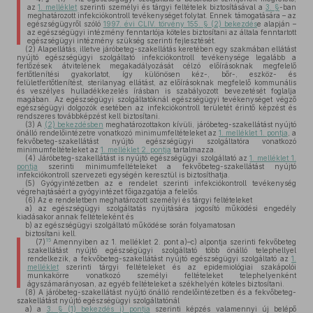
az
1. melléklet
szerinti személyi és tárgyi feltételek biztosításával a
3. §
-ban
meghatározott infekciókontroll tevékenységet folytat. Ennek támogatására – az
egészségügyről szóló
1997. évi CLIV. törvény 155. § (2) bekezdés
e alapján –
az egészségügyi intézmény fenntartója köteles biztosítani az általa fenntartott
egészségügyi intézmény szükség szerinti fejlesztését.
(2)
Alapellátás, illetve járóbeteg-szakellátás keretében egy szakmában ellátást
nyújtó egészségügyi szolgáltató infekciókontroll tevékenysége legalább a
fertőzések átvitelének megakadályozását célzó előírásoknak megfelelő
fertőtlenítési gyakorlatot, így különösen kéz-, bőr-, eszköz- és
felületfertőtlenítést, sterilanyag ellátást, az előírásoknak megfelelő kommunális
és veszélyes hulladékkezelés írásban is szabályozott bevezetését foglalja
magában. Az egészségügyi szolgáltatóknál egészségügyi tevékenységet végző
egészségügyi dolgozók esetében az infekciókontroll területét érintő képzést és
rendszeres továbbképzést kell biztosítani.
(3)
A
(2) bekezdésben
meghatározottakon kívüli, járóbeteg-szakellátást nyújtó
önálló rendelőintézetre vonatkozó minimumfeltételeket az
1. melléklet 1. pontja
, a
fekvőbeteg-szakellátást nyújtó egészségügyi szolgáltatóra vonatkozó
minimumfeltételeket az
1. melléklet 2. pontja
tartalmazza.
(4)
Járóbeteg-szakellátást is nyújtó egészségügyi szolgáltató az
1. melléklet 1.
pontja
szerinti minimumfeltételeket a fekvőbeteg-szakellátást nyújtó
infekciókontroll szervezeti egységén keresztül is biztosíthatja.
(5)
Gyógyintézetben az e rendelet szerinti infekciókontroll tevékenység
végrehajtásáért a gyógyintézet főigazgatója a felelős.
(6)
Az e rendeletben meghatározott személyi és tárgyi feltételeket
a)
az egészségügyi szolgáltatás nyújtására jogosító működési engedély
kiadásakor annak feltételeként és
b)
az egészségügyi szolgáltató működése során folyamatosan
biztosítani kell.
15
(7)
Amennyiben az 1. melléklet 2. pont a)–c) alpontja szerinti fekvőbeteg
szakellátást nyújtó egészségügyi szolgáltató több önálló telephellyel
rendelkezik, a fekvőbeteg-szakellátást nyújtó egészségügyi szolgáltató az
1.
melléklet
szerinti tárgyi feltételeket és az epidemiológiai szakápolói
munkakörre vonatkozó személyi feltételeket telephelyenként
ágyszámarányosan, az egyéb feltételeket a székhelyén köteles biztosítani.
(8)
A járóbeteg-szakellátást nyújtó önálló rendelőintézetben és a fekvőbeteg-
szakellátást nyújtó egészségügyi szolgáltatónál
a)
a
3. § (1) bekezdés i) pontja
szerinti képzés valamennyi új belépő