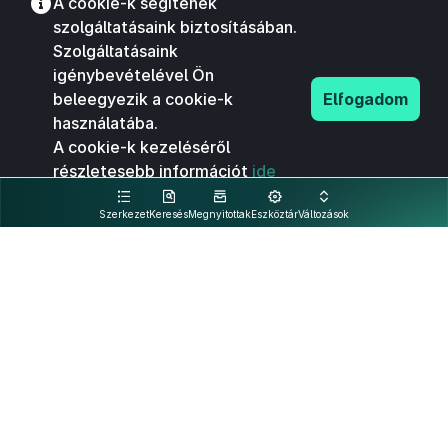
A cookie-k segítenek
szolgáltatásaink biztosításában.
Szolgáltatásaink
igénybevételével Ön
beleegyezik a cookie-k
Elfogadom
használatába.
A cookie-k kezeléséről
részletesebb információt
ide
kattintva olvashat.
Szerkezet
Keresés
Megnyitottak
Eszköztár
Változások