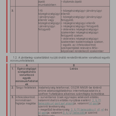
ápoló
– diplomás ápoló
munkakörben
3.
1 fő
– közegészségügyi-járványügyi
közegészségügyi
ellenőr,
-járványügyi
– közegészségügyi-járványügyi
ellenőr vagy
felügyelő,
közegészségügyi
– népegészségügyi ellenőr,
-járványügyi
– népegészségügyi felügyelő,
felügyelő
– okleveles népegészségügyi
szakember népegészségügyi
felügyelő szakon,
– okleveles népegészségügyi
szakember epidemiológia szakon,
– egyéb, az infekciókontroll
szempontjából releváns MSc-
képzéssel rendelkező szakember
1.2.
A járóbeteg-szakellátást nyújtó önálló rendelőintézetre vonatkozó egyéb
minimumfeltételek
A
B
1.
Egészségügyi
Leírás
szolgáltatóra
vonatkozó
egyéb
minimumfeltétel
ek
2.
Tárgyi feltételek
Irodahelyiség telefonnal, OSZIR NNSR-be történő
online adatszolgáltatáshoz internetkapcsolat és a
szoftver futtatására alkalmas számítógép biztosítása.
3.
Infekciókontroll
– surveillance (csak egynapos sebészeti ellátás,
minimálisan
valamint dialízis ellátás nyújtása esetén):
3. § (1)
foglalja magába
bekezdés a) pont aa) alpont
ja, valamint
b) pont
ja
szerinti tevékenység,
– megelőző tevékenység:
3. § (1) bekezdés c)
,
d)
,
e)
és
g) pont
ja, valamint
3. § (2) bekezdés
e szerinti
tevékenység,