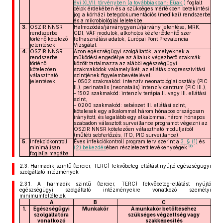
évi XLVII. törvényben (a továbbiakban: Eüak.)
foglalt
célok érdekében és a szükséges mértékben betekintési
jog a kórházi betegdokumentációs (medikai) rendszerbe
és a mikrobiológiai leletekbe.
3.
OSZIR NNSR
Halmozódás/járványgyanú/járvány jelentése, MRK,
rendszerbe
CDI, VÁF modulok, alkoholos kézfertőtlenítő szer
történő kötelező
felhasználási adatok, Európai Pont Prevalencia
jelentések
Vizsgálat.
4.
OSZIR NNSR
Azon egészségügyi szolgáltatók, amelyeknek a
rendszerbe
működési engedélye az általuk végezhető szakmák
történő
között tartalmazza az alábbi egészségügyi
kötelezően
szakmakódok valamelyikét, az ellátás progresszivitási
választható
szintjének figyelembevételével:
jelentések
– 0502 szakmakód: intenzív neonatológiai osztály (PIC
II.), perinatalis (neonatalis) intenzív centrum (PIC III.),
– 1502 szakmakód: intenzív terápia II. vagy III. ellátási
szint,
– 0200 szakmakód: sebészet III. ellátási szint,
kötelesek egy alkalommal három hónapos országosan
irányított, és legalább egy alkalommal három hónapos
szabadon választott surveillance programot végezni az
OSZIR NNSR kötelezően választható moduljaiból
(műtéti sebfertőzés, ITO, PIC surveillance).
5.
Infekciókontroll
Éves infekciókontroll program terv szerint a
3. § (1)
és
80
minimálisan
(2) bekezdés
ében részletezett tevékenységek.
foglalja magába
2.3.
Harmadik szintű (tercier, TERC) fekvőbeteg-ellátást nyújtó egészségügyi
szolgáltató intézmények
2.3.1.
A harmadik szintű (tercier, TERC) fekvőbeteg-ellátást nyújtó
egészségügyi szolgáltató intézményekre vonatkozó személyi
minimumfeltételek
A
B
C
1.
Egészségügyi
Munkakör
A munkakör betöltéséhez
szolgáltatóra
szükséges végzettség vagy
vonatkozó
szakképesítés