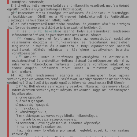
rendjének betartását;
f)
értékeli az intézményen belül az antimikrobiális kezelések megfelelőségét,
együttműködve a Gyógyszerterápiás Bizottsággal;
40
g)
kapcsolatot tart az Országos Infekciókontroll és Antibiotikum Bizottsággal
(a továbbiakban: OIAB) és a Vármegyei Infekciókontroll és Antibiotikum
Bizottsággal (a továbbiakban: MIAB); valamint
h)
az intézményvezető felkérésére beszámol, és jelentést készít az országos
tisztifőorvos részére a hatáskörébe tartozó szakmai területekről.
41
i)
az
5. § (3) bekezdés
e szerinti helyi eljárásrendeket rendszeres
időközönként értékeli, és javaslatot tesz azok aktualizálásra;
42
j)
kiemelt figyelmet fordít arra, hogy az egészségügyi szolgáltató
valamennyi dolgozója a munkakörének és feladatainak megfelelően
megismerje, elsajátítsa és alkalmazza a helyi eljárásrendben szereplő
elvárásokat, különös tekintettel a kézhigiéné szabályainak betartása
vonatkozásában;
43
k)
áttekinti, illetve a fertőzések gyakoriságával, az antibiotikum-
rezisztenciával és antibiotikum-felhasználással összefüggésben elemzi az
intézményi mikrobiológiai mintavételi gyakorlatra vonatkozó adatokat, és
ennek alapján intézkedési tervet készít a mintavételi gyakoriság
tekintetében.
(4)
Az IIAB rendszeresen ellenőrzi az intézményben folyó ápolási
tevékenységekre vonatkozó belső utasításokat, szabályozásokat és az ellenőrzés
eredményéről az ápolási igazgató legalább félévente beszámol az IIAB ülésein.
44
(5)
Az IIAB elnöke az intézmény vezetője, titkára az intézményen belüli
infekciókontroll tevékenységet irányító szakember. Tagja az intézményben
foglalkoztatott
a)
orvos igazgató,
b)
ápolási igazgató,
c)
gazdasági igazgató,
d)
infektológus,
e)
kórházhigiénikus,
f)
mikrobiológus szakorvos vagy klinikai mikrobiológus,
g)
intézeti főgyógyszerész/gyógyszerész,
h)
sebészeti, illetve egyéb manuális szakma képviselője,
i)
intenzív terápiás szakember,
j)
az intézmény fő ellátási profiljának megfelelő egyéb klinikai szakma
képviselője.