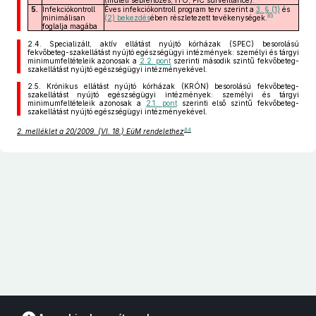
(műtéti sebfertőzés, ITO, PIC surveillance).
5.
Infekciókontroll
Éves infekciókontroll program terv szerint a
3. § (1)
és
83
minimálisan
(2) bekezdés
ében részletezett tevékenységek.
foglalja magába
2.4.
Specializált, aktív ellátást nyújtó kórházak (SPEC) besorolású
fekvőbeteg-szakellátást nyújtó egészségügyi intézmények: személyi és tárgyi
minimumfeltételeik azonosak a
2.2. pont
szerinti második szintű fekvőbeteg-
szakellátást nyújtó egészségügyi intézményekével.
2.5.
Krónikus ellátást nyújtó kórházak (KRÓN) besorolású fekvőbeteg-
szakellátást nyújtó egészségügyi intézmények: személyi és tárgyi
minimumfeltételeik azonosak a
2.1. pont
szerinti első szintű fekvőbeteg-
szakellátást nyújtó egészségügyi intézményekével.
84
2. melléklet a 20/2009. (VI. 18.) EüM rendelethez