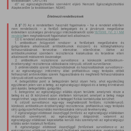
továbbiakban: OKFŐ) és
4
d)
az egészségbiztosítási szervként eljáró Nemzeti Egészségbiztosítási
Alapkezelőre (a továbbiakban: NEAK).
Értelmező rendelkezések
5
2. §
(1)
Az e rendeletben használt fogalmakra – ha e rendelet eltérően
nem rendelkezik – a fertőző betegségek és a járványok megelőzése
érdekében szükséges járványügyi intézkedésekről szóló
18/1998. (VI. 3.) NM
rendelet
ben meghatározott fogalmakat kell alkalmazni.
(2)
E rendelet alkalmazásában
1.
antibiotikum felügyeleti rendszer:
a fertőzések megelőzésére és
gyógyítására alkalmazott antibiotikumok észszerű és költséghatékony
felhasználásának tervezése, elemzése, ellenőrzése, illetve az
antibiotikumokkal szembeni rezisztencia kialakulása és terjedése ellen
alkalmazott módszerek összessége;
2.
antibiotikum rezisztencia surveillance:
a kórokozók antibiotikum-
érzékenység/-rezisztencia változásaira irányuló, célzott surveillance;
3.
antimikrobiális szerek felhasználásának és hasznosításának surveillance-
a:
az egészségügyi intézmény által profilaktikus vagy terápiás célból
felhasznált antimikróbás szerek fogyasztására és megfelelő felhasználására
irányuló célzott surveillance;
4.
betegellátási pont:
a betegzónán belül olyan hely, ahol egyidejűleg
együttesen jelen van a beteg, az egészségügyi dolgozó és a beteg érintésével
járó ápolás, betegellátás, gyógyítás;
5.
betegzóna:
az egészségügyi ellátás olyan területe, amelynek része a
beteg és az őt körülvevő azon élettelen környezet, amelyet a beteg maga
megérinthet, vagy direkt módon a beteggel fizikai kontaktusba kerülhet;
6.
célzott surveillance:
egy-egy meghatározott fertőzés, rizikótényező,
kórokozó, antibiotikum-érzékenység/-rezisztencia, profilaktikus vagy terápiás
célú gyógyszerfelhasználás monitorozására irányuló tevékenység;
7.
egészségügyi ellátással összefüggő fertőzés:
az egészségügyi ellátásban
részesülő személynél, az egészségügyi dolgozónál, valamint az
egészségügyi ellátással kapcsolatba kerülő más személynél az egészségügyi
ellátás során kialakult fertőzés;
8.
egészségügyi ellátással összefüggő fertőzések surveillance-a:
az
egészségügyi ellátással összefüggő fertőzések megjelenésére, gyakoriságára