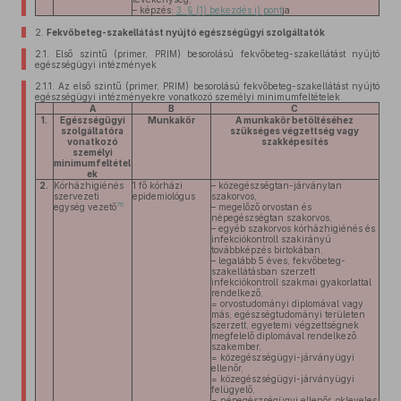
– képzés:
3. § (1) bekezdés i) pont
ja
2.
Fekvőbeteg-szakellátást nyújtó egészségügyi szolgáltatók
2.1.
Első szintű (primer, PRIM) besorolású fekvőbeteg-szakellátást nyújtó
egészségügyi intézmények
2.1.1.
Az első szintű (primer, PRIM) besorolású fekvőbeteg-szakellátást nyújtó
egészségügyi intézményekre vonatkozó személyi minimumfeltételek
A
B
C
1.
Egészségügyi
Munkakör
A munkakör betöltéséhez
szolgáltatóra
szükséges végzettség vagy
vonatkozó
szakképesítés
személyi
minimumfeltétel
ek
2.
Kórházhigiénés
1 fő kórházi
– közegészségtan-járványtan
szervezeti
epidemiológus
szakorvos,
76
egység vezető
– megelőző orvostan és
népegészségtan szakorvos,
– egyéb szakorvos kórházhigiénés és
infekciókontroll szakirányú
továbbképzés birtokában,
– legalább 5 éves, fekvőbeteg-
szakellátásban szerzett
infekciókontroll szakmai gyakorlattal
rendelkező,
= orvostudományi diplomával vagy
más, egészségtudományi területen
szerzett, egyetemi végzettségnek
megfelelő diplomával rendelkező
szakember,
= közegészségügyi-járványügyi
ellenőr,
= közegészségügyi-járványügyi
felügyelő,
= népegészségügyi ellenőr, okleveles