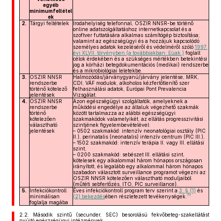
egyéb
minimumfeltétel
ek
2.
Tárgyi feltételek
Irodahelyiség telefonnal, OSZIR NNSR-be történő
online adatszolgáltatáshoz internetkapcsolat és a
szoftver futtatására alkalmas számítógép biztosítása;
valamint az egészségügyi és a hozzájuk kapcsolódó
személyes adatok kezeléséről és védelméről szóló
1997.
évi XLVII. törvényben (a továbbiakban: Eüak.)
foglalt
célok érdekében és a szükséges mértékben betekintési
jog a kórházi betegdokumentációs (medikai) rendszerbe
és a mikrobiológiai leletekbe.
3.
OSZIR NNSR
Halmozódás/járványgyanú/járvány jelentése, MRK,
rendszerbe
CDI, VÁF modulok, alkoholos kézfertőtlenítő szer
történő kötelező
felhasználási adatok, Európai Pont Prevalencia
jelentések
Vizsgálat.
4.
OSZIR NNSR
Azon egészségügyi szolgáltatók, amelyeknek a
rendszerbe
működési engedélye az általuk végezhető szakmák
történő
között tartalmazza az alábbi egészségügyi
kötelezően
szakmakódok valamelyikét, az ellátás progresszivitási
választható
szintjének figyelembevételével:
jelentések
– 0502 szakmakód: intenzív neonatológiai osztály (PIC
II.), perinatalis (neonatalis) intenzív centrum (PIC III.),
– 1502 szakmakód: intenzív terápia II. vagy III. ellátási
szint,
– 0200 szakmakód: sebészet III. ellátási szint,
kötelesek egy alkalommal három hónapos országosan
irányított, és legalább egy alkalommal három hónapos
szabadon választott surveillance programot végezni az
OSZIR NNSR kötelezően választható moduljaiból
(műtéti sebfertőzés, ITO, PIC surveillance).
5.
Infekciókontroll
Éves infekciókontroll program terv szerint a
3. § (1)
és
77
minimálisan
(2) bekezdés
ében részletezett tevékenységek.
foglalja magába
2.2.
Második szintű (secunder, SEC) besorolású fekvőbeteg-szakellátást
nyújtó egészségügyi intézmények