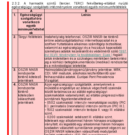
2.3.2.
A harmadik szintű (tercier, TERC) fekvőbeteg-ellátást nyújtó
egészségügyi szolgáltató intézményekre vonatkozó egyéb minimumfeltételek
A
B
1.
Egészségügyi
Leírás
szolgáltatóra
vonatkozó
egyéb
minimumfeltétel
ek
2.
Tárgyi feltételek
Irodahelyiség telefonnal, OSZIR NNSR-be történő
online adatszolgáltatáshoz internetkapcsolat és a
szoftver futtatására alkalmas számítógép biztosítása;
valamint az egészségügyi és a hozzájuk kapcsolódó
személyes adatok kezeléséről és védelméről szóló
1997.
évi XLVII. törvényben (a továbbiakban: Eüak.)
foglalt
célok érdekében és a szükséges mértékben betekintési
jog a kórházi betegdokumentációs (medikai) rendszerbe
és a mikrobiológiai leletekbe.
3.
OSZIR NNSR
Halmozódás/járványgyanú/járvány jelentése, MRK,
rendszerbe
CDI, VÁF modulok, alkoholos kézfertőtlenítő szer
történő kötelező
felhasználási adatok, Európai Pont Prevalencia
jelentések
Vizsgálat.
4.
OSZIR NNSR
Azon egészségügyi szolgáltatók, amelyeknek a
rendszerbe
működési engedélye az általuk végezhető szakmák
történő
között tartalmazza az alábbi egészségügyi
kötelezően
szakmakódok valamelyikét, az ellátás progresszivitási
választható
szintjének figyelembevételével:
jelentések
– 0502 szakmakód: intenzív neonatológiai osztály (PIC
II.), perinatalis (neonatalis) intenzív centrum (PIC III.),
– 1502 szakmakód: intenzív terápia II. vagy III. ellátási
szint,
– 0200 szakmakód: sebészet III. ellátási szint,
kötelesek egy alkalommal három hónapos országosan
irányított, és legalább egy alkalommal három hónapos
szabadon választott surveillance programot végezni az
OSZIR NNSR kötelezően választható moduljaiból