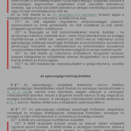
Amennyiben a fekvőbeteg-ellátást nyújtó egészségügyi szolgáltató számára a
mikrobiológiai diagnosztikai szolgáltatást külső szerződött laboratórium
biztosítja, úgy a külső szerződött laboratórium delegál mikrobiológus szakorvost
vagy klinikai mikrobiológust az IIAB-ba.
(6)
Az IIAB titkárát és az
(5) bekezdés c)–i) pontjában
felsorolt tagjait a
feladatok ellátásával az intézmény vezetője bízza meg.
45
(7)
Az IIAB legalább negyedéves rendszerességgel ülésezik,
összehívásáról az elnök gondoskodik. Az IIAB működését az első ülésén
elfogadott ügyrendben szabályozza.
46
(8)
A főigazgató az IIAB közreműködésével évente, továbbá – ha
járványügyi esemény indokolttá teszi – soron kívüli jelentést küld az országos
tisztifőorvosnak, a MIAB-nak, valamint az OKFŐ-nek az intézményi szintű
egészségügyi ellátással összefüggő fertőzések és antimikrobiális rezisztencia
járványügyi helyzetről, az infekciókontroll és antimikrobiális rezisztencia
visszaszorítása érdekében végzett tevékenységéről és annak eredményeiről.
47
(9)
Az IIAB felelős az intézményi antibiotikum felügyeleti rendszer
program kidolgozása és működtetése szakmai felügyeletéért, és a programot
évente értékeli és felülvizsgálja.
48
(10)
Az IIAB feladatainak megvalósulásáért a gyógyintézmény vezetője
felelős.
Az egészségügyi hatóság feladatai
49
11. §
Az egészségügyi szolgáltató telephelye szerint illetékes
népegészségügyi feladatkörében eljáró fővárosi és vármegyei kormányhivatal a
9. § c) pont
ja szerinti éves jelentések alapján elkészíti a vármegyei
infekciókontroll-jelentést, melyet a tárgyévet követő március 15-éig megküld az
országos tisztifőorvos részére. A vármegyei infekciókontroll-jelentés tartalmazza
a
12. §
szerinti, illetékes MIAB éves működéséről szóló összesítést is.
50
51
12. §
(1)
Az egészségügyi ellátással összefüggő fertőzések megelőzése
vármegyei és országos stratégiájának kidolgozása érdekében vármegyei és
országos szinten Infekciókontroll és Antibiotikum Bizottság működik.
52
(2)
A MIAB-ot a vármegyei tisztifőorvos működteti.
53
(3)
A MIAB tanácsadó testület, amely az alakuló ülésen elfogadott
ügyrend szerint működik. A MIAB elnöke a vármegyei tisztifőorvos, titkára a
vármegyei tisztifőorvos javaslata alapján az ügyrendben meghatározott