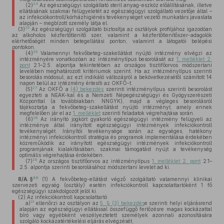
24
(2)
Az egészségügyi szolgáltató steril anyag-eszköz előállításának, illetve
ellátásának szakmai felügyeletét az egészségügyi szolgáltató vezetője által –
az infekciókontroll/kórházhigiénés tevékenységet vezető munkatárs javaslata
alapján – megbízott személy látja el.
25
(3)
Az egészségügyi szolgáltató biztosítja az osztályok profiljához igazodóan
az alkoholos kézfertőtlenítő szer, valamint a kézfertőtlenítőszer-adagolók
elérhetőségét minden betegellátási ponton, valamint a látogatói belépési
pontokon.
26
(4)
Valamennyi fekvőbeteg-szakellátást nyújtó intézmény elvégzi az
intézményére vonatkozóan az intézménytípus besorolását az
1. melléklet 2.
pont
2.1–2.5. alpontja tekintetében az országos tisztifőorvos módszertani
levelében meghatározott kritériumok szerint. Ha az intézménytípus szerinti
besorolás módosul, az ezt indikáló változásról a bekövetkezésétől számított 14
napon belül az intézmény értesíti az OKFŐ-t.
27
(5)
Az OKFŐ a
(4) bekezdés
szerinti intézménytípus szerinti besorolást
egyezteti a NEAK-kal és a Nemzeti Népegészségügyi és Gyógyszerészeti
Központtal (a továbbiakban: NNGYK), majd a végleges besorolásról
tájékoztatja a fekvőbeteg-szakellátást nyújtó intézményt, amely ennek
megfelelően jár el az
1. melléklet
szerinti feladatok végrehajtása során.
28
(6)
Az irányító jogkört gyakorló egészségügyi intézmény felügyeli az
intézménye által irányított egészségügyi intézmények infekciókontroll
tevékenységét. Irányítói tevékenysége során az egységes, hatékony
intézményi infekciókontroll stratégia és programok implementálása érdekében
közreműködik az irányított egészségügyi intézmények infekciókontroll
programjának kialakításában, szakmai támogatást nyújt a tevékenység
optimális végrehajtása érdekében.
29
(7)
Az országos tisztifőorvos az intézménytípus
1. melléklet 2. pont
2.1–
2.5. alpontja szerinti besorolásához módszertani levelet ad ki.
30
8/A. §
(1)
A fekvőbeteg-ellátást végző szolgáltató valamennyi klinikai
szervezeti egység (osztály) esetén infekciókontroll kapcsolattartóként 1 fő
egészségügyi szakdolgozót jelöl ki.
(2)
Az infekciókontroll kapcsolattartó
31
a)
ellenőrzi az osztályon az
5. § (3) bekezdés
e szerinti helyi eljárásrend
alapján az egészségügyi ellátással összefüggő fertőzésre magas kockázattal
bíró vagy egyébként veszélyeztetett személyek azonnali azonosítására
szolgáló kockázatértékelési eljárás elvégzését,