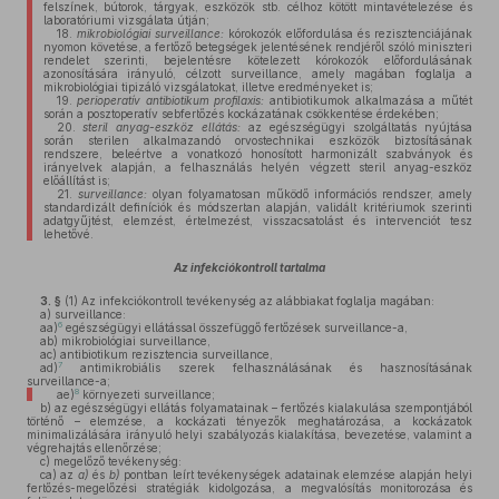
felszínek, bútorok, tárgyak, eszközök stb. célhoz kötött mintavételezése és
laboratóriumi vizsgálata útján;
18.
mikrobiológiai surveillance:
kórokozók előfordulása és rezisztenciájának
nyomon követése, a fertőző betegségek jelentésének rendjéről szóló miniszteri
rendelet szerinti, bejelentésre kötelezett kórokozók előfordulásának
azonosítására irányuló, célzott surveillance, amely magában foglalja a
mikrobiológiai tipizáló vizsgálatokat, illetve eredményeket is;
19.
perioperatív antibiotikum profilaxis:
antibiotikumok alkalmazása a műtét
során a posztoperatív sebfertőzés kockázatának csökkentése érdekében;
20.
steril anyag-eszköz ellátás:
az egészségügyi szolgáltatás nyújtása
során sterilen alkalmazandó orvostechnikai eszközök biztosításának
rendszere, beleértve a vonatkozó honosított harmonizált szabványok és
irányelvek alapján, a felhasználás helyén végzett steril anyag-eszköz
előállítást is;
21.
surveillance:
olyan folyamatosan működő információs rendszer, amely
standardizált definíciók és módszertan alapján, validált kritériumok szerinti
adatgyűjtést, elemzést, értelmezést, visszacsatolást és intervenciót tesz
lehetővé.
Az infekciókontroll tartalma
3. §
(1)
Az infekciókontroll tevékenység az alábbiakat foglalja magában:
a)
surveillance:
6
aa)
egészségügyi ellátással összefüggő fertőzések surveillance-a,
ab)
mikrobiológiai surveillance,
ac)
antibiotikum rezisztencia surveillance,
7
ad)
antimikrobiális szerek felhasználásának és hasznosításának
surveillance-a;
8
ae)
környezeti surveillance;
b)
az egészségügyi ellátás folyamatainak – fertőzés kialakulása szempontjából
történő – elemzése, a kockázati tényezők meghatározása, a kockázatok
minimalizálására irányuló helyi szabályozás kialakítása, bevezetése, valamint a
végrehajtás ellenőrzése;
c)
megelőző tevékenység:
ca)
az
a)
és
b)
pontban leírt tevékenységek adatainak elemzése alapján helyi
fertőzés-megelőzési stratégiák kidolgozása, a megvalósítás monitorozása és