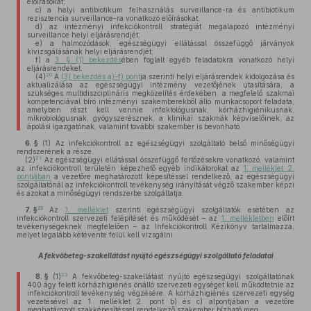
előírásokat;
c)
a helyi antibiotikum felhasználás surveillance-ra és antibiotikum
rezisztencia surveillance-ra vonatkozó előírásokat;
d)
az intézményi infekciókontroll stratégiát megalapozó intézményi
surveillance helyi eljárásrendjét;
e)
a halmozódások, egészségügyi ellátással összefüggő járványok
kivizsgálásának helyi eljárásrendjét;
f)
a
3. § (1) bekezdés
ében foglalt egyéb feladatokra vonatkozó helyi
eljárásrendeket.
20
(4)
A
(3) bekezdés a)–f) pont
ja szerinti helyi eljárásrendek kidolgozása és
aktualizálása az egészségügyi intézmény vezetőjének utasítására, a
szükséges multidiszciplináris megközelítés érdekében, a megfelelő szakmai
kompetenciával bíró intézményi szakemberekből álló munkacsoport feladata,
amelyben részt kell vennie infektológusnak, kórházhigiénikusnak,
mikrobiológusnak, gyógyszerésznek, a klinikai szakmák képviselőinek, az
ápolási igazgatónak, valamint további szakember is bevonható.
6. §
(1)
Az infekciókontroll az egészségügyi szolgáltató belső minőségügyi
rendszerének a része.
21
(2)
Az egészségügyi ellátással összefüggő fertőzésekre vonatkozó, valamint
az infekciókontroll területén képezhető egyéb indikátorokat az
1. melléklet 2.
pontjában
a vezetőre meghatározott képesítéssel rendelkező, az egészségügyi
szolgáltatónál az infekciókontroll tevékenység irányítását végző szakember képzi
és azokat a minőségügyi rendszerbe szolgáltatja.
22
7. §
Az
1. melléklet
szerinti egészségügyi szolgáltatók esetében az
infekciókontroll szervezeti felépítését és működését – az
1. mellékletben
előírt
tevékenységeknek megfelelően – az Infekciókontroll Kézikönyv tartalmazza,
melyet legalább kétévente felül kell vizsgálni.
A fekvőbeteg-szakellátást nyújtó egészségügyi szolgáltató feladatai
23
8. §
(1)
A fekvőbeteg-szakellátást nyújtó egészségügyi szolgáltatónak
400 ágy felett kórházhigiénés önálló szervezeti egységet kell működtetnie az
infekciókontroll tevékenység végzésére. A kórházhigiénés szervezeti egység
vezetésével az 1. melléklet 2. pont b) és c) alpontjában a vezetőre
meghatározott szakképesítéssel rendelkező szakember bízható meg.