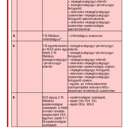
= népegészségügyi ellenőr,
= közegészségügyi-járványügyi
felügyelő,
= okleveles népegészségügyi
szakember népegészségügyi
felügyelő specializációval,
= okleveles népegészségügyi
szakember epidemiológia
specializációval
4.
1 fő főállású
– infektológus szakorvos
82
infektológus
5.
1 fő egyetemeken
– közegészségügyi-járványügyi
és 1500 aktív ágy
ellenőr,
felett 2 fő
– közegészségügyi-járványügyi
főállású
felügyelő,
közegészségügyi
– népegészségügyi ellenőr,
-járványügyi
– okleveles népegészségügyi
ellenőr
szakember epidemiológia szakon,
– népegészségügyi felügyelő,
– okleveles népegészségügyi
szakember népegészségügyi
felügyelő szakon,
– egyéb, az infekciókontroll
szempontjából releváns MSc-
képzéssel rendelkező szakember
6.
500 ágyig 2 fő
– epidemiológiai szakápoló,
főállású
– ápoló OKJ (54, 55),
epidemiológiai
– ápoló (BSc, MSc)
szakápoló, a fölött
minden további
megkezdett 250
ágyhoz újabb 1-1
fő epidemiológiai
szakápoló