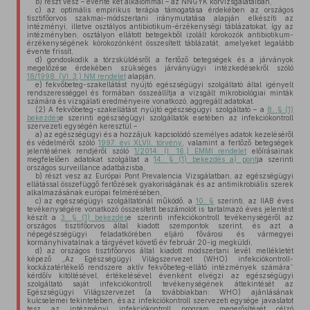
b)
részt vesz – évente két alkalommal – az NNGYK körvizsgálataiban,
c)
az optimális empirikus terápia támogatása érdekében az országos
tisztifőorvos szakmai-módszertani iránymutatása alapján elkészíti az
intézményi, illetve osztályos antibiotikum-érzékenységi táblázatokat, így az
intézményben, osztályon ellátott betegekből izolált kórokozók antibiotikum-
érzékenységének kórokozónként összesített táblázatát, amelyeket legalább
évente frissít,
d)
gondoskodik a törzsküldésről a fertőző betegségek és a járványok
megelőzése érdekében szükséges járványügyi intézkedésekről szóló
18/1998. (VI. 3.) NM rendelet
alapján,
e)
fekvőbeteg-szakellátást nyújtó egészségügyi szolgáltató által igényelt
rendszerességgel és formában összeállítja a vizsgált mikrobiológiai minták
számára és vizsgálati eredményeire vonatkozó, aggregált adatokat.
(2)
A fekvőbeteg-szakellátást nyújtó egészségügyi szolgáltató – a
8. § (1)
bekezdés
e szerinti egészségügyi szolgáltatók esetében az infekciókontroll
szervezeti egységén keresztül –
a)
az egészségügyi és a hozzájuk kapcsolódó személyes adatok kezeléséről
és védelméről szóló
1997. évi XLVII. törvény
, valamint a fertőző betegségek
jelentésének rendjéről szóló
1/2014. (I. 16.) EMMI rendelet
előírásainak
megfelelően adatokat szolgáltat a
14. § (1) bekezdés a) pont
ja szerinti
országos surveillance adatbázisba,
b)
részt vesz az Európai Pont Prevalencia Vizsgálatban, az egészségügyi
ellátással összefüggő fertőzések gyakoriságának és az antimikrobiális szerek
alkalmazásának európai felmérésében,
c)
az egészségügyi szolgáltatónál működő, a
10. §
szerinti, az IIAB éves
tevékenységére vonatkozó összesített beszámolót is tartalmazó éves jelentést
készít a
3. § (1) bekezdés
e szerinti infekciókontroll tevékenységéről az
országos tisztifőorvos által kiadott szempontok szerint, és azt a
népegészségügyi feladatkörében eljáró fővárosi és vármegyei
kormányhivatalnak a tárgyévet követő év február 20-ig megküldi,
d)
az országos tisztifőorvos által kiadott módszertani levél mellékletét
képező „Az Egészségügyi Világszervezet (WHO) infekciókontroll-
kockázatértékelő rendszere aktív fekvőbeteg-ellátó intézmények számára”
kérdőív kitöltésével, értékelésével évenként elvégzi az egészségügyi
szolgáltató saját infekciókontroll tevékenységének áttekintését az
Egészségügyi Világszervezet (a továbbiakban: WHO) ajánlásának
kulcselemei tekintetében, és az infekciókontroll szervezeti egysége javaslatot
tesz az intézményi infekciókontroll program megerősítését célzó