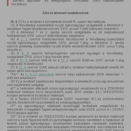
„Kórházi ágyszám- és betegforgalmi kimutatás” című kiadványában
közzéteszi.
Záró és átmeneti rendelkezések
15. §
(1)
Ez a rendelet a kihirdetését követő 15. napon lép hatályba.
(2)
A fekvőbeteg-szakellátást nyújtó egészségügyi szolgáltatók a
Melléklet
3.
pontjában foglalt követelményeknek 2010. január 1-jétől kötelesek megfelelni.
(3)
A
Melléklet
1. és 2. pontja szerinti szolgáltatók az ott meghatározott
feltételeknek 2010. július 1-jétől kötelesek megfelelni.
(4)
A
7. §
szerinti Infekciókontroll Kézikönyvet a fekvőbeteg-szakellátást
nyújtó egészségügyi szolgáltatók 2010. január 1-jéig, a
Melléklet
2. pontja
szerinti járóbeteg-szakellátást nyújtó önálló rendelőintézetek 2010. július 1-jéig
készítik el.
(5)
A
8. §
szerinti kórházhigiénés szervezeti egységet a fekvőbeteg-
szolgáltatók 2010. július 1-jéig hozzák létre.
(6)
A
10. §
szerinti IIAB-ok és a
12. §
szerinti RIAB-ok 2010. január 1-jéig
megkezdik működésüket.
(7)
A
13. §
szerinti OIAB alakuló ülését e rendelet hatálybalépését követő 90
napon belül kell összehívni.
64
(7a)
Az
5. § (2) bekezdése
szerinti helyi eljárásrendet 2018. december 1-
jétől kell alkalmazni.
(8)
Ez a rendelet szabályozási tárgykörében a következő uniós jogi aktusoknak
való megfelelést szolgálja:
65
a)
a határokon átterjedő súlyos egészségügyi veszélyekről és a 2119/98/EK
határozat hatályon kívül helyezéséről szóló, 2013. október 22-i 1082/2013/EU
európai parlamenti és tanácsi határozat;
b)
a Tanács 2002/77/EC ajánlása (2001. november 15.) az antimikrobiális
szerek körültekintő használatáról az embergyógyászatban;
66
c)
az egészségügyi ellátással összefüggő fertőzések megelőzését és
leküzdését is magában foglaló betegbiztonságról szóló 2009. június 9-i 2009/C
151/01 tanácsi ajánlás.
67
(9)
Ez a rendelet az 1082/2013/EU európai parlamenti és tanácsi határozat
szerint a korai figyelmeztető és gyorsreagáló rendszer keretében a határokon át
terjedő súlyos egészségügyi veszélyekkel kapcsolatos riasztások kiadására,
valamint az ilyen veszélyekkel kapcsolatos információcserére, konzultációra és a
reagálás koordinációjára vonatkozó eljárások megállapításáról szóló, 2017. február