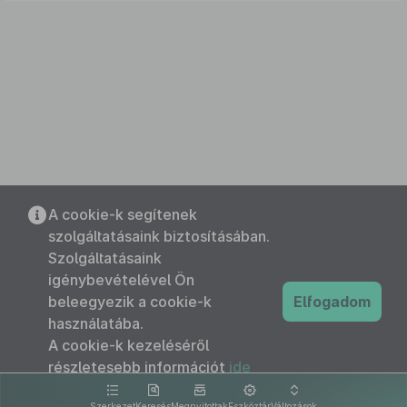
A cookie-k segítenek
szolgáltatásaink biztosításában.
Szolgáltatásaink
igénybevételével Ön
beleegyezik a cookie-k
Elfogadom
használatába.
A cookie-k kezeléséről
részletesebb információt
ide
kattintva olvashat.
Szerkezet
Keresés
Megnyitottak
Eszköztár
Változások