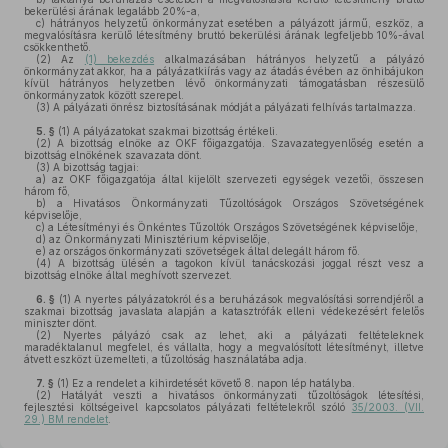
bekerülési árának legalább 20%-a,
c)
hátrányos helyzetű önkormányzat esetében a pályázott jármű, eszköz, a
megvalósításra kerülő létesítmény bruttó bekerülési árának legfeljebb 10%-ával
csökkenthető.
(2)
Az
(1) bekezdés
alkalmazásában hátrányos helyzetű a pályázó
önkormányzat akkor, ha a pályázatkiírás vagy az átadás évében az önhibájukon
kívül hátrányos helyzetben lévő önkormányzati támogatásban részesülő
önkormányzatok között szerepel.
(3)
A pályázati önrész biztosításának módját a pályázati felhívás tartalmazza.
5. §
(1)
A pályázatokat szakmai bizottság értékeli.
(2)
A bizottság elnöke az OKF főigazgatója. Szavazategyenlőség esetén a
bizottság elnökének szavazata dönt.
(3)
A bizottság tagjai:
a)
az OKF főigazgatója által kijelölt szervezeti egységek vezetői, összesen
három fő,
b)
a Hivatásos Önkormányzati Tűzoltóságok Országos Szövetségének
képviselője,
c)
a Létesítményi és Önkéntes Tűzoltók Országos Szövetségének képviselője,
d)
az Önkormányzati Minisztérium képviselője,
e)
az országos önkormányzati szövetségek által delegált három fő.
(4)
A bizottság ülésén a tagokon kívül tanácskozási joggal részt vesz a
bizottság elnöke által meghívott szervezet.
6. §
(1)
A nyertes pályázatokról és a beruházások megvalósítási sorrendjéről a
szakmai bizottság javaslata alapján a katasztrófák elleni védekezésért felelős
miniszter dönt.
(2)
Nyertes pályázó csak az lehet, aki a pályázati feltételeknek
maradéktalanul megfelel, és vállalta, hogy a megvalósított létesítményt, illetve
átvett eszközt üzemelteti, a tűzoltóság használatába adja.
7. §
(1)
Ez a rendelet a kihirdetését követő 8. napon lép hatályba.
(2)
Hatályát veszti a hivatásos önkormányzati tűzoltóságok létesítési,
fejlesztési költségeivel kapcsolatos pályázati feltételekről szóló
35/2003. (VII.
29.) BM rendelet
.