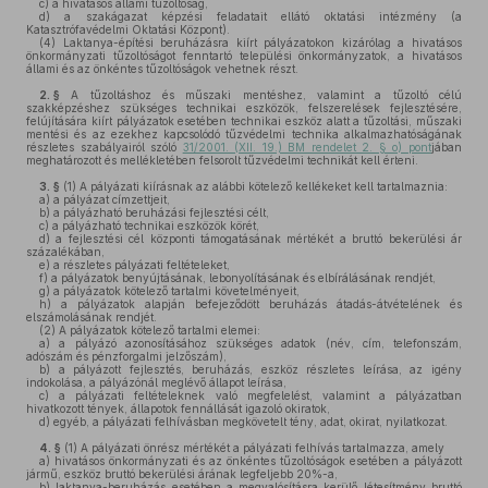
c)
a hivatásos állami tűzoltóság,
d)
a szakágazat képzési feladatait ellátó oktatási intézmény (a
Katasztrófavédelmi Oktatási Központ).
(4)
Laktanya-építési beruházásra kiírt pályázatokon kizárólag a hivatásos
önkormányzati tűzoltóságot fenntartó települési önkormányzatok, a hivatásos
állami és az önkéntes tűzoltóságok vehetnek részt.
2. §
A tűzoltáshoz és műszaki mentéshez, valamint a tűzoltó célú
szakképzéshez szükséges technikai eszközök, felszerelések fejlesztésére,
felújítására kiírt pályázatok esetében technikai eszköz alatt a tűzoltási, műszaki
mentési és az ezekhez kapcsolódó tűzvédelmi technika alkalmazhatóságának
részletes szabályairól szóló
31/2001. (XII. 19.) BM rendelet 2. § o) pont
jában
meghatározott és mellékletében felsorolt tűzvédelmi technikát kell érteni.
3. §
(1)
A pályázati kiírásnak az alábbi kötelező kellékeket kell tartalmaznia:
a)
a pályázat címzettjeit,
b)
a pályázható beruházási fejlesztési célt,
c)
a pályázható technikai eszközök körét,
d)
a fejlesztési cél központi támogatásának mértékét a bruttó bekerülési ár
százalékában,
e)
a részletes pályázati feltételeket,
f)
a pályázatok benyújtásának, lebonyolításának és elbírálásának rendjét,
g)
a pályázatok kötelező tartalmi követelményeit,
h)
a pályázatok alapján befejeződött beruházás átadás-átvételének és
elszámolásának rendjét.
(2)
A pályázatok kötelező tartalmi elemei:
a)
a pályázó azonosításához szükséges adatok (név, cím, telefonszám,
adószám és pénzforgalmi jelzőszám),
b)
a pályázott fejlesztés, beruházás, eszköz részletes leírása, az igény
indokolása, a pályázónál meglévő állapot leírása,
c)
a pályázati feltételeknek való megfelelést, valamint a pályázatban
hivatkozott tények, állapotok fennállását igazoló okiratok,
d)
egyéb, a pályázati felhívásban megkövetelt tény, adat, okirat, nyilatkozat.
4. §
(1)
A pályázati önrész mértékét a pályázati felhívás tartalmazza, amely
a)
hivatásos önkormányzati és az önkéntes tűzoltóságok esetében a pályázott
jármű, eszköz bruttó bekerülési árának legfeljebb 20%-a,
b)
laktanya-beruházás esetében a megvalósításra kerülő létesítmény bruttó