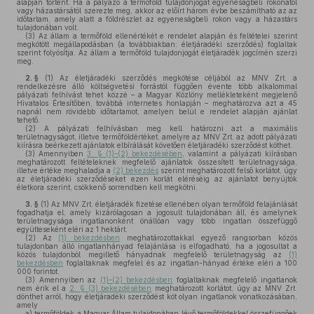
alapján történt. Ha a pályázó a termőföld tulajdonjogát egyeneságbeli rokonától
vagy házastársától szerezte meg, akkor az előírt három évbe beszámítható az az
időtartam, amely alatt a földrészlet az egyeneságbeli rokon vagy a házastárs
tulajdonában volt.
(3)
Az állam a termőföld ellenértékét e rendelet alapján és feltételei szerint
megkötött megállapodásban (a továbbiakban: életjáradéki szerződés) foglaltak
szerint folyósítja. Az állam a termőföld tulajdonjogát életjáradék jogcímén szerzi
meg.
2. §
(1)
Az életjáradéki szerződés megkötése céljából az MNV Zrt. a
rendelkezésre álló költségvetési forrástól függően évente több alkalommal
pályázati felhívást tehet közzé – a Magyar Közlöny mellékleteként megjelenő
Hivatalos Értesítőben, továbbá internetes honlapján – meghatározva azt a 45
napnál nem rövidebb időtartamot, amelyen belül e rendelet alapján ajánlat
tehető.
(2)
A pályázati felhívásban meg kell határozni azt a maximális
területnagyságot, illetve termőföldértéket, amelyre az MNV Zrt. az adott pályázati
kiírásra beérkezett ajánlatok elbírálását követően életjáradéki szerződést köthet.
(3)
Amennyiben
3. § (1)–(2) bekezdésében
, valamint a pályázati kiírásban
meghatározott feltételeknek megfelelő ajánlatok összesített területnagysága,
illetve értéke meghaladja a
(2) bekezdés
szerint meghatározott felső korlátot, úgy
az életjáradéki szerződéseket ezen korlát eléréséig az ajánlatot benyújtók
életkora szerint, csökkenő sorrendben kell megkötni.
3. §
(1)
Az MNV Zrt. életjáradék fizetése ellenében olyan termőföld felajánlását
fogadhatja el, amely kizárólagosan a jogosult tulajdonában áll, és amelynek
területnagysága ingatlanonként önállóan vagy több ingatlan összefüggő
együtteseként eléri az 1 hektárt.
(2)
Az
(1) bekezdésben
meghatározottakkal egyező rangsorban közös
tulajdonban álló ingatlanhányad felajánlása is elfogadható, ha a jogosultat a
közös tulajdonból megillető hányadnak megfelelő területnagyság az
(1)
bekezdésben
foglaltaknak megfelel és az ingatlan-hányad értéke eléri a 100
000 forintot.
(3)
Amennyiben az
(1)–(2) bekezdésben
foglaltaknak megfelelő ingatlanok
nem érik el a
2. § (3) bekezdésében
meghatározott korlátot, úgy az MNV Zrt.
dönthet arról, hogy életjáradéki szerződést köt olyan ingatlanok vonatkozásában,
amely
a)
termőföldek a Magyar Állam tulajdonában lévő termőföldekkel összefüggőek