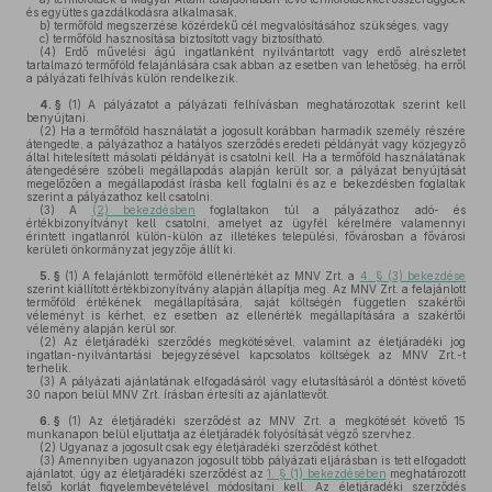
és együttes gazdálkodásra alkalmasak,
b)
termőföld megszerzése közérdekű cél megvalósításához szükséges, vagy
c)
termőföld hasznosítása biztosított vagy biztosítható.
(4)
Erdő művelési ágú ingatlanként nyilvántartott vagy erdő alrészletet
tartalmazó termőföld felajánlására csak abban az esetben van lehetőség, ha erről
a pályázati felhívás külön rendelkezik.
4. §
(1)
A pályázatot a pályázati felhívásban meghatározottak szerint kell
benyújtani.
(2)
Ha a termőföld használatát a jogosult korábban harmadik személy részére
átengedte, a pályázathoz a hatályos szerződés eredeti példányát vagy közjegyző
által hitelesített másolati példányát is csatolni kell. Ha a termőföld használatának
átengedésére szóbeli megállapodás alapján került sor, a pályázat benyújtását
megelőzően a megállapodást írásba kell foglalni és az e bekezdésben foglaltak
szerint a pályázathoz kell csatolni.
(3)
A
(2) bekezdésben
foglaltakon túl a pályázathoz adó- és
értékbizonyítványt kell csatolni, amelyet az ügyfél kérelmére valamennyi
érintett ingatlanról külön-külön az illetékes települési, fővárosban a fővárosi
kerületi önkormányzat jegyzője állít ki.
5. §
(1)
A felajánlott termőföld ellenértékét az MNV Zrt. a
4. § (3) bekezdése
szerint kiállított értékbizonyítvány alapján állapítja meg. Az MNV Zrt. a felajánlott
termőföld értékének megállapítására, saját költségén független szakértői
véleményt is kérhet, ez esetben az ellenérték megállapítására a szakértői
vélemény alapján kerül sor.
(2)
Az életjáradéki szerződés megkötésével, valamint az életjáradéki jog
ingatlan-nyilvántartási bejegyzésével kapcsolatos költségek az MNV Zrt.-t
terhelik.
(3)
A pályázati ajánlatának elfogadásáról vagy elutasításáról a döntést követő
30 napon belül MNV Zrt. írásban értesíti az ajánlattevőt.
6. §
(1)
Az életjáradéki szerződést az MNV Zrt. a megkötését követő 15
munkanapon belül eljuttatja az életjáradék folyósítását végző szervhez.
(2)
Ugyanaz a jogosult csak egy életjáradéki szerződést köthet.
(3)
Amennyiben ugyanazon jogosult több pályázati eljárásban is tett elfogadott
ajánlatot, úgy az életjáradéki szerződést az
1. § (1) bekezdésében
meghatározott
felső korlát figyelembevételével módosítani kell. Az életjáradéki szerződés