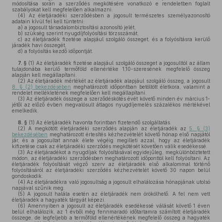
módosítása során a szerződés megkötésére vonatkozó e rendeletben foglalt
szabályokat kell megfelelően alkalmazni.
(4)
Az életjáradéki szerződésben a jogosult természetes személyazonosító
adatain kívül fel kell tüntetni:
a)
a jogosult társadalombiztosítási azonosító jelét,
b)
szükség szerint nyugdíjfolyósítási törzsszámát,
c)
az életjáradék fizetése alapjául szolgáló összeget, és a folyósításra kerülő
járadék havi összegét,
d)
a folyósítás kezdő időpontját.
7. §
(1)
Az életjáradék fizetése alapjául szolgáló összeget a jogosulttól az állam
tulajdonába kerülő termőföld ellenértéke 1,10-szeresének megfelelő összeg
alapján kell megállapítani.
(2)
Az életjáradék mértékét az életjáradék alapjául szolgáló összeg, a jogosult
8. § (2) bekezdésében
meghatározott időpontban betöltött életkora, valamint a
rendelet mellékletének megfelelően kell megállapítani.
(3)
Az életjáradék összege a szerződéskötés évét követő minden év március 1-
jétől az előző évben megvalósult átlagos nyugdíjemelés százalékos mértékével
emelkedik.
8. §
(1)
Az életjáradék havonta forintban fizetendő szolgáltatás.
(2)
A megkötött életjáradéki szerződés alapján az életjáradék az
5. § (3)
bekezdésében
meghatározott értesítés kézhezvételét követő hónap első napjától
jár, és a jogosultat annak élete végéig megilleti azzal, hogy az életjáradék
kifizetése csak az életjáradéki szerződés megkötését követően válik esedékessé.
(3)
Az életjáradékot a nyugdíjak folyósításával egyidejűleg, megkülönböztetett
módon, az életjáradéki szerződésben meghatározott időponttól kell folyósítani. Az
életjáradék folyósítását végző szerv az életjáradék első alkalommal történő
folyósításáról az életjáradéki szerződés kézhezvételét követő 30 napon belül
gondoskodik.
(4)
Az életjáradékra való jogosultság a jogosult elhalálozása hónapjának utolsó
napjával szűnik meg.
(5)
A jogosult halála esetén az életjáradék nem örökölhető. A fel nem vett
életjáradék a hagyaték tárgyát képezi.
(6)
Amennyiben a jogosult az életjáradék esedékessé válását követő 1 éven
belül elhalálozik, az 1 évből még fennmaradó időtartamra számított életjáradék
összege, de legfeljebb a termőföld ellenértékének megfelelő összeg a hagyaték