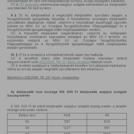
szempontjából fel nem vett életjáradéknak minősül, és egy összegben esedékes.
(7)
A
(6) bekezdés
alkalmazása alapjául szolgáló ellenértéket az életjáradéki
szerződésben fel kell tüntetni.
9. §
(1)
Az életjáradékot a megküldött életjáradéki szerződés alapján a
Nyugdíjfolyósító Igazgatóság folyósítja. A folyósításhoz szükséges életjáradéki
szerződések átadásának módját, valamint a folyósítással összefüggő ügyviteli
eljárást az MNV Zrt. az Országos Nyugdíjbiztosítási Főigazgatósággal és a
Nyugdíjfolyósító Igazgatósággal kötött megállapodásban rendezi.
(2)
A folyósított életjáradék megtérítésével, valamint az életjáradék
folyósításával, emelésével kapcsolatos költségek az MNV Zrt.-t terhelik. Az
elszámolás módjáról az MNV Zrt. az Országos Nyugdíjbiztosítási
Főigazgatósággal és a Nyugdíjfolyósító Igazgatósággal kötött megállapodás
alapján gondoskodik.
10. §
(1)
Ez a rendelet a kihirdetését követő napon lép hatályba.
(2)
A termőföld állam által életjáradék fizetése ellenében történő
megszerzéséről szóló
210/2004. (VII. 9.) Korm. rendelet
hatályát veszti.
(3)
E rendelet szabályait a hatálybalépését követően kiírt pályázati eljárásokra,
illetve az annak alapján megkötött szerződésekre kell alkalmazni.
Melléklet a 259/2009. (XI. 23.) Korm. rendelethez
Az életjáradék havi összege 100 000 Ft életjáradék alapjául szolgáló
összeg esetén
A 100 000 Ft-tól eltérő életjáradék alapjául szolgáló összeg esetén a járadék
összege arányosan változik.
Életkor (év)
Férfi
Nő
55
1187
926
56
1227
961