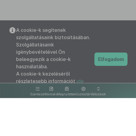
A cookie-k segítenek
szolgáltatásaink biztosításában.
Szolgáltatásaink
igénybevételével Ön
beleegyezik a cookie-k
Elfogadom
használatába.
A cookie-k kezeléséről
részletesebb információt
ide
kattintva olvashat.
Szerkezet
Keresés
Megnyitottak
Eszköztár
Változások