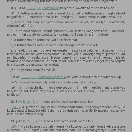
időpont és elérhetőség feltüntetésével) jól látható helyen írásban tájékoztatni.”
11. §
(1)
Az
R. 22. § (1) bekezdése
helyébe a következő rendelkezés lép:
„(1) A felhasználási engedély iránti kérelmet a felhasználás megkezdését
megelőzően 10 munkanappal be kell nyújtani. A kérelemnek tartalmaznia kell:
a)
a kérelmet benyújtó gazdálkodó szervezet nevét, székhelyét, adószámát,
cégszerű aláírását;
b)
a felhasználásra kerülő pirotechnikai termék megnevezését, kaliberét,
pirotechnikai osztályba sorolásának számát, UN számát, mennyiségét;
c)
a felhasználás pontos helyét és időtartamát;
d)
a felhasználás során tervezett biztonsági intézkedéseket;
e)
a felelős, valamint a tevékenységben részt vevő valamennyi pirotechnikus
természetes személyazonosító adatait, lakóhelyét, állampolgárságát, pirotechnikai
és tűzvédelmi szakvizsga bizonyítványának számát, érvényességi idejét,
továbbá a felhasználással érintett, lezárt területen tevékenységet végző segítők
természetes személyazonosító adatait;
f)
a helyszínre szállítás módját.”
(2)
Az
R. 22. § (2) bekezdés
a)
pontja
helyébe a következő rendelkezés lép:
[A felhasználási engedély iránti kérelemhez mellékelni kell]
„
a)
a pirotechnikai tevékenységgel érintett terület méretarányos
helyszínrajzát, külön megjelölve a telepítés helyét, a védő-, illetve a lezárandó
területet;”
12. §
Az
R. 23. §-a
helyébe a következő rendelkezés lép:
„
23. §
A pirotechnikai termék felhasználásának engedélyezésére irányuló
közigazgatási hatósági eljárásban az ügyintézési határidő 10 munkanap, amely
nem hosszabbítható meg.”
13. §
Az
R. 25. §-a
helyébe a következő rendelkezés lép:
„
25. §
Kis és közepes tűzijáték termék (a közepes tűzijáték termékek esetében
a bombák, a „tűzijáték bombák mozsarakban” és a római gyertya kivételével)