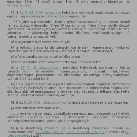
december 31-én 18 órától január 1-jén 6 óráig engedély hiányában is
felhasználható.”
14. §
Az
R. 26. § (4) bekezdése
helyébe a következő rendelkezés lép, ezzel
egyidejűleg a következő
(5) bekezdéssel
egészül ki:
„(4) A játékos pirotechnikai termék nyilvános rendezvény keretében történő
felhasználását – december 31-én 18 óra és január 1-jén 6 óra közötti időszak
kivételével – a tevékenység megkezdése előtt öt munkanappal írásban be kell
jelenteni a tevékenység helye szerint illetékes rendőrkapitányságon. A
bejelentésnek tartalmaznia kell:
a)
a bejelentést tevő nevét, székhelyét;
b)
a felhasználásra kerülő pirotechnikai termék megnevezését, kaliberét,
pirotechnikai osztályba sorolásának számát, UN számát, mennyiségét;
c)
a felhasználás pontos helyét és időtartamát;
d)
a felhasználás során tervezett biztonsági intézkedéseket;
e)
a
27. § (1) bekezdésében
nevesített helyszínek esetében a felelős
pirotechnikus természetes személyazonosító adatait, lakóhelyét,
állampolgárságát, pirotechnikai és tűzvédelmi szakvizsga bizonyítványának
számát, érvényességi idejét.
(5) Ha a bejelentés alapján a jogszabályok előírásainak megfelelő, biztonságos
felhasználás és tárolás feltételei nem biztosítottak, a felhasználás megkezdése
előtt legalább két munkanappal a tevékenység végzését a felhasználás helye
szerint illetékes rendőrkapitányság megtiltja.”
15. §
Az
R. 28. § (2) bekezdés
a)
pontja
helyébe a következő rendelkezés lép:
[A bejelentésnek tartalmaznia kell]
„
a)
a tevékenységet végző gazdálkodó szervezet megnevezését, székhelyét,
adószámát, cégszerű aláírását, a kereskedelmi megbízott természetes
személyazonosító adatait, lakóhelyét, állampolgárságát;”
16. §
A Rendőrség szerveiről és a Rendőrség szerveinek feladat- és
hatásköréről szóló
329/2007. (XII. 13.) Korm. rendelet 14/A. §-a
a következő
(6)
bekezdéssel
egészül ki: