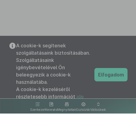
A cookie-k segítenek
szolgáltatásaink biztosításában.
Szolgáltatásaink
igénybevételével Ön
beleegyezik a cookie-k
Elfogadom
használatába.
A cookie-k kezeléséről
részletesebb információt
ide
kattintva olvashat.
Szerkezet
Keresés
Megnyitottak
Eszköztár
Változások