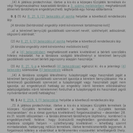
„(4) A játékos pirotechnikai, illetve a kis és a közepes tűzijáték termékek év
végi forgalmazásához kapcsolódó tárolás a
3. számú mellékletben
meghatározott
átmeneti tárolóhelyre engedélyezhető, legfeljebb egy hónap időtartamra.”
9. §
(1)
Az
R. 21. § (2) bekezdés
a)
pontja
helyébe a következő rendelkezés
lép:
[A tárolási (bértárolási) engedély iránti kérelemnek tartalmaznia kell]
„
a)
a kérelmet benyújtó gazdálkodó szervezet nevét, székhelyét, adószámát,
cégszerű aláírását;”
(2)
Az
R. 21. § (3) bekezdés
a)
pontja
helyébe a következő rendelkezés lép:
[A tárolási engedély iránti kérelemhez mellékelni kell]
„
a)
a
(4) bekezdésben
meghatározott esetek kivételével a bérleti szerződés
hiteles másolatát, ha a tárolásra szolgáló létesítményt a kérelmet benyújtó
gazdálkodó szervezet bérleti jogviszony alapján használja;”
(3)
Az
R. 21. §-a
a következő
(4) bekezdéssel
egészül ki, és a jelenlegi
(4)
bekezdés
számozása
(5) bekezdésre
változik:
„(4) A tárolásra szolgáló létesítmény tulajdonjogát vagy használati jogát a
kérelmet benyújtó gazdálkodó szervezet igazolja a kérelem benyújtásakor. Ha a
kérelmező gazdálkodó szervezet a tulajdonjogát vagy használati jogát nem
igazolja, az engedélyező hatóság az engedély iránti kérelem elbírálásához
adatszolgáltatás iránti kérelemmel fordulhat a tulajdonjogról és használati jogról
nyilvántartást vezető hatósághoz.”
10. §
Az
R. 21/A. § (1) bekezdése
helyébe a következő rendelkezés lép:
„(1) A játékos pirotechnikai, illetve a kis és a közepes tűzijáték termékek (a
közepes tűzijáték termékek esetében a bombák, a „tűzijáték bombák
mozsarakban” és a római gyertya kivételével) forgalmazásához – december 28.
és 31. közötti időszakban – a tárolás átmeneti tárolóhelyre (építmény, konténer) is
engedélyezhető, feltéve, hogy őrzésükről megfelelően gondoskodnak. Az
eladásra szolgáló helyen – üzlethelyiség kivételével – lehetőség szerint
mintadarabok, hatóanyag nélküli termékek, illetve termékismertetők legyenek. A
forgalmazó köteles a vásárlókat a térítésmentes visszavétel lehetőségéről (hely,