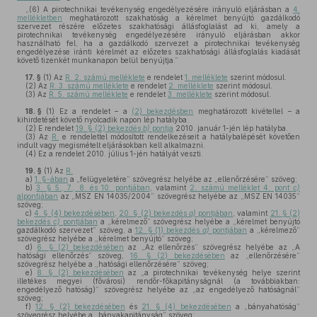
„(6) A pirotechnikai tevékenység engedélyezésére irányuló eljárásban a
4.
mellékletben
meghatározott szakhatóság a kérelmet benyújtó gazdálkodó
szervezet részére előzetes szakhatósági állásfoglalást ad ki, amely a
pirotechnikai tevékenység engedélyezésére irányuló eljárásban akkor
használható fel, ha a gazdálkodó szervezet a pirotechnikai tevékenység
engedélyezése iránti kérelmét az előzetes szakhatósági állásfoglalás kiadását
követő tizenkét munkanapon belül benyújtja.”
17. §
(1)
Az
R. 2. számú melléklete
e rendelet
1. melléklete
szerint módosul.
(2)
Az
R. 3. számú melléklete
e rendelet
2. melléklete
szerint módosul.
(3)
Az
R. 5. számú melléklete
e rendelet
3. melléklete
szerint módosul.
18. §
(1)
Ez a rendelet – a
(2) bekezdésben
meghatározott kivétellel – a
kihirdetését követő nyolcadik napon lép hatályba.
(2)
E rendelet
19. § (2) bekezdés
b)
pontja
2010. január 1-jén lép hatályba.
(3)
Az
R.
e rendelettel módosított rendelkezéseit a hatálybalépését követően
indult vagy megismételt eljárásokban kell alkalmazni.
(4)
Ez a rendelet 2010. július 1-jén hatályát veszti.
19. §
(1)
Az
R.
a)
1. §-ában
a „felügyeletére” szövegrész helyébe az „ellenőrzésére” szöveg;
b)
3. § 5., 7., 8. és 10. pontjában
, valamint
2. számú melléklet 4. pont
c)
alpontjában
az „MSZ EN 14035/2004” szövegrész helyébe az „MSZ EN 14035”
szöveg;
c)
4. § (4) bekezdésében
,
20. § (2) bekezdés
a)
pontjában
, valamint
21. § (2)
bekezdés
c)
pontjában
a „kérelmező” szövegrész helyébe a „kérelmet benyújtó
gazdálkodó szervezet” szöveg, a
12. § (1) bekezdés
a)
pontjában
a „kérelmező”
szövegrész helyébe a „kérelmet benyújtó” szöveg;
d)
6. § (2) bekezdésében
az „Az ellenőrzés” szövegrész helyébe az „A
hatósági ellenőrzés” szöveg,
16. § (2) bekezdésében
az „ellenőrzésére”
szövegrész helyébe a „hatósági ellenőrzésére” szöveg;
e)
8. § (2) bekezdésében
az „a pirotechnikai tevékenység helye szerint
illetékes megyei (fővárosi) rendőr-főkapitányságnál (a továbbiakban:
engedélyező hatóság)” szövegrész helyébe az „az engedélyező hatóságnál”
szöveg;
f)
12. § (2) bekezdésében
és
21. § (4) bekezdésében
a „bányahatóság”
szövegrész helyébe a „bányakapitányság” szöveg;