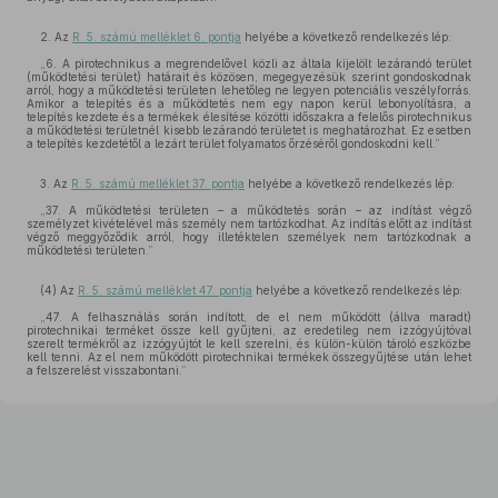
2. Az
R. 5. számú melléklet 6. pontja
helyébe a következő rendelkezés lép:
„6. A pirotechnikus a megrendelővel közli az általa kijelölt lezárandó terület
(működtetési terület) határait és közösen, megegyezésük szerint gondoskodnak
arról, hogy a működtetési területen lehetőleg ne legyen potenciális veszélyforrás.
Amikor a telepítés és a működtetés nem egy napon kerül lebonyolításra, a
telepítés kezdete és a termékek élesítése közötti időszakra a felelős pirotechnikus
a működtetési területnél kisebb lezárandó területet is meghatározhat. Ez esetben
a telepítés kezdetétől a lezárt terület folyamatos őrzéséről gondoskodni kell.”
3. Az
R. 5. számú melléklet 37. pontja
helyébe a következő rendelkezés lép:
„37. A működtetési területen – a működtetés során – az indítást végző
személyzet kivételével más személy nem tartózkodhat. Az indítás előtt az indítást
végző meggyőződik arról, hogy illetéktelen személyek nem tartózkodnak a
működtetési területen.”
(4) Az
R. 5. számú melléklet 47. pontja
helyébe a következő rendelkezés lép:
„47. A felhasználás során indított, de el nem működött (állva maradt)
pirotechnikai terméket össze kell gyűjteni, az eredetileg nem izzógyújtóval
szerelt termékről az izzógyújtót le kell szerelni, és külön-külön tároló eszközbe
kell tenni. Az el nem működött pirotechnikai termékek összegyűjtése után lehet
a felszerelést visszabontani.”