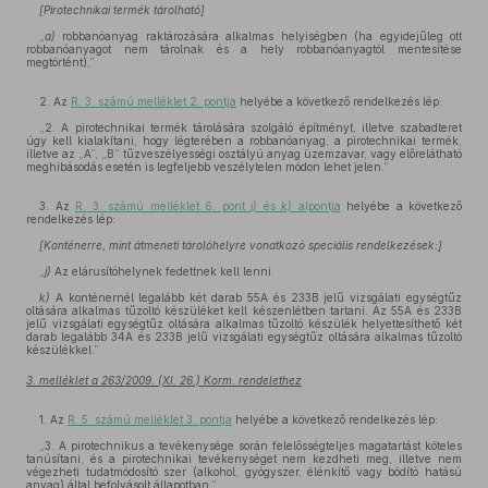
[Pirotechnikai termék tárolható]
„
a)
robbanóanyag raktározására alkalmas helyiségben (ha egyidejűleg ott
robbanóanyagot nem tárolnak és a hely robbanóanyagtól mentesítése
megtörtént),”
2. Az
R. 3. számú melléklet 2. pontja
helyébe a következő rendelkezés lép:
„2. A pirotechnikai termék tárolására szolgáló építményt, illetve szabadteret
úgy kell kialakítani, hogy légterében a robbanóanyag, a pirotechnikai termék,
illetve az „A”, „B” tűzveszélyességi osztályú anyag üzemzavar, vagy előrelátható
meghibásodás esetén is legfeljebb veszélytelen módon lehet jelen.”
3. Az
R. 3. számú melléklet 6. pont
j)
és
k)
alpontja
helyébe a következő
rendelkezés lép:
[Konténerre, mint átmeneti tárolóhelyre vonatkozó speciális rendelkezések:]
„
j)
Az elárusítóhelynek fedettnek kell lenni.
k)
A konténernél legalább két darab 55A és 233B jelű vizsgálati egységtűz
oltására alkalmas tűzoltó készüléket kell készenlétben tartani. Az 55A és 233B
jelű vizsgálati egységtűz oltására alkalmas tűzoltó készülék helyettesíthető két
darab legalább 34A és 233B jelű vizsgálati egységtűz oltására alkalmas tűzoltó
készülékkel.”
3. melléklet a 263/2009. (XI. 26.) Korm. rendelethez
1. Az
R. 5. számú melléklet 3. pontja
helyébe a következő rendelkezés lép:
„3. A pirotechnikus a tevékenysége során felelősségteljes magatartást köteles
tanúsítani, és a pirotechnikai tevékenységet nem kezdheti meg, illetve nem
végezheti tudatmódosító szer (alkohol, gyógyszer, élénkítő vagy bódító hatású
anyag) által befolyásolt állapotban.”