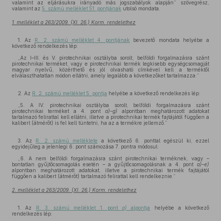
valamint az eljárásukra irányadó más jogszabályok alapján” szövegrész,
valamint az
5. számú melléklet 51. pontjának
utolsó mondata.
1. melléklet a 263/2009. (XI. 26.) Korm. rendelethez
1. Az
R. 2. számú melléklet 4. pontjának
bevezető mondata helyébe a
következő rendelkezés lép:
„Az I–III. és V. pirotechnikai osztályba sorolt, belföldi forgalmazásra szánt
pirotechnikai terméket, vagy e pirotechnikai termék legkisebb egységcsomagját
magyar nyelvű, közérthető és jól olvasható címkével kell a terméktől
elválaszthatatlan módon ellátni, amely legalább a következőket tartalmazza:”
2. Az
R. 2. számú melléklet 5. pontja
helyébe a következő rendelkezés lép:
„5. A IV. pirotechnikai osztályba sorolt, belföldi forgalmazásra szánt
pirotechnikai terméket a 4. pont
a)–g)
alpontban meghatározott adatokat
tartalmazó felirattal kell ellátni, illetve a pirotechnikai termék fajtájától függően a
kalibert (átmérőt) is fel kell tüntetni, ha az a termékre jellemző.”
3. Az
R. 2. számú melléklete
a következő 6. ponttal egészül ki, ezzel
egyidejűleg a jelenlegi 6. pont számozása 7. pontra módosul:
„6. A nem belföldi forgalmazásra szánt pirotechnikai terméknek, vagy –
bontatlan gyűjtőcsomagolás esetén – a gyűjtőcsomagolásnak a 4. pont
a)–e)
alpontban meghatározott adatokat, illetve a pirotechnikai termék fajtájától
függően a kalibert (átmérőt) tartalmazó felirattal kell rendelkeznie.”
2. melléklet a 263/2009. (XI. 26.) Korm. rendelethez
1. Az
R. 3. számú melléklet 1. pont
a)
alpontja
helyébe a következő
rendelkezés lép: