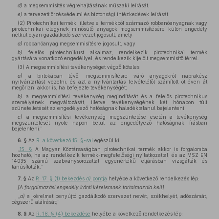
d)
a megsemmisítés végrehajtásának műszaki leírását,
e)
a tervezett őrzésvédelmi és biztonsági intézkedések leírását.
(2) Pirotechnikai termék, illetve e termékből származó robbanóanyagnak vagy
pirotechnikai elegynek minősülő anyagok megsemmisítésére külön engedély
nélkül olyan gazdálkodó szervezet jogosult, amely
a)
robbanóanyag megsemmisítésre jogosult, vagy
b)
felelős pirotechnikust alkalmaz, rendelkezik pirotechnikai termék
gyártására vonatkozó engedéllyel, és rendelkezik kijelölt megsemmisítő térrel.
(3) A megsemmisítési tevékenységet végző köteles
a)
a birtokában lévő, megsemmisítésre váró anyagokról naprakész
nyilvántartást vezetni, és azt a nyilvántartás felvételétől számított öt éven át
megőrizni akkor is, ha befejezte tevékenységét;
b)
a megsemmisítési tevékenység megindítását és a felelős pirotechnikus
személyének megváltozását, illetve tevékenységének két hónapon túli
szüneteltetését az engedélyező hatóságnak haladéktalanul bejelenteni;
c)
a megsemmisítési tevékenység megszüntetése esetén a tevékenység
megszüntetését nyolc napon belül az engedélyező hatóságnak írásban
bejelenteni.”
6. §
Az
R. a következő 15. §-sal
egészül ki:
„
15. §
A Magyar Köztársaságban pirotechnikai termék akkor is forgalomba
hozható, ha az rendelkezik termék-megfelelőségi nyilatkozattal, és az MSZ EN
14035 számú szabványsorozattal egyenértékű eljárásban vizsgálták és
tanúsították.”
7. §
Az
R. 17. § (1) bekezdés
a)
pontja
helyébe a következő rendelkezés lép:
[A forgalmazási engedély iránti kérelemnek tartalmaznia kell]
„
a)
a kérelmet benyújtó gazdálkodó szervezet nevét, székhelyét, adószámát,
cégszerű aláírását;”
8. §
Az
R. 18. § (4) bekezdése
helyébe a következő rendelkezés lép: