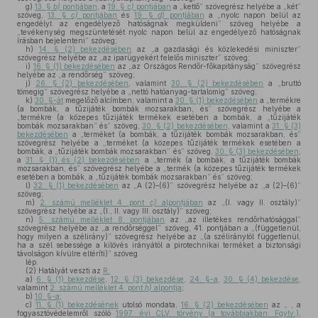
g)
13. §
b)
pontjában
, a
19. §
c)
pontjában
a „kettő” szövegrész helyébe a „két”
szöveg,
13. §
c)
pontjában
és
19. §
d)
pontjában
a „nyolc napon belül az
engedélyt az engedélyező hatóságnak megküldeni” szöveg helyébe a
„tevékenység megszüntetését nyolc napon belül az engedélyező hatóságnak
írásban bejelenteni” szöveg;
h)
14. § (2) bekezdésében
az „a gazdasági és közlekedési miniszter”
szövegrész helyébe az „az iparügyekért felelős miniszter” szöveg;
i)
16. § (1) bekezdésében
az „az Országos Rendőr-főkapitányság” szövegrész
helyébe az „a rendőrség” szöveg;
j)
26. § (2) bekezdésében
, valamint
30. § (2) bekezdésében
a „bruttó
tömegig” szövegrész helyébe a „nettó hatóanyag-tartalomig” szöveg;
k)
30. §-át
megelőző alcímben, valamint a
30. § (1) bekezdésében
a „termékre
(a bombák, a tűzijáték bombák mozsarakban, és” szövegrész helyébe a
„termékre (a közepes tűzijáték termékek esetében a bombák, a „tűzijáték
bombák mozsarakban” és” szöveg,
30. § (2) bekezdésében
, valamint a
31. § (3)
bekezdésében
a „terméket (a bombák, a tűzijáték bombák mozsarakban, és”
szövegrész helyébe a „terméket (a közepes tűzijáték termékek esetében a
bombák, a „tűzijáték bombák mozsarakban” és” szöveg,
30. § (3) bekezdésében
,
a
31. § (1) és (2) bekezdésében
a „termék (a bombák, a tűzijáték bombák
mozsarakban, és” szövegrész helyébe a „termék (a közepes tűzijáték termékek
esetében a bombák, a „tűzijáték bombák mozsarakban” és” szöveg;
l)
32. § (1) bekezdésében
az „A (2)–(6)” szövegrész helyébe az „a (2)–(6)”
szöveg;
m)
2. számú melléklet 4. pont
c)
alpontjában
az „(I. vagy II. osztály)”
szövegrész helyébe az „(I., II. vagy III. osztály)” szöveg;
n)
5. számú melléklet 8. pontjában
az „az illetékes rendőrhatósággal”
szövegrész helyébe az „a rendőrséggel” szöveg, 41. pontjában a „(függetlenül,
hogy milyen a szélirány)” szövegrész helyébe az „(a széliránytól függetlenül,
ha a szél sebessége a kilövés irányától a pirotechnikai terméket a biztonsági
távolságon kívülre eltéríti)” szöveg
lép.
(2)
Hatályát veszti az
R.
a)
6. § (1) bekezdése
,
12. § (3) bekezdése
,
24. §-a
,
30. § (4) bekezdése
,
valamint
2. számú melléklet 4. pont
h)
alpontja
;
b)
10. §-a
;
c)
11. § (1) bekezdésének
utolsó mondata,
16. § (2) bekezdésében
az „ , a
fogyasztóvédelemről szóló
1997. évi CLV. törvény (a továbbiakban: Fgytv.)
,