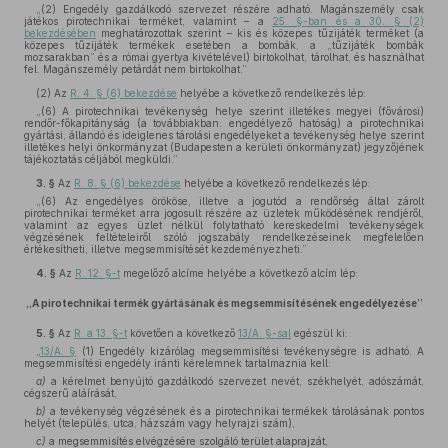
„(2) Engedély gazdálkodó szervezet részére adható. Magánszemély csak
játékos pirotechnikai terméket, valamint – a
25. §-ban és a 30. § (2)
bekezdésében
meghatározottak szerint – kis és közepes tűzijáték terméket (a
közepes tűzijáték termékek esetében a bombák, a „tűzijáték bombák
mozsarakban” és a római gyertya kivételével) birtokolhat, tárolhat, és használhat
fel. Magánszemély petárdát nem birtokolhat.”
(2)
Az
R. 4. § (6) bekezdése
helyébe a következő rendelkezés lép:
„(6) A pirotechnikai tevékenység helye szerint illetékes megyei (fővárosi)
rendőr-főkapitányság (a továbbiakban: engedélyező hatóság) a pirotechnikai
gyártási, állandó és ideiglenes tárolási engedélyeket a tevékenység helye szerint
illetékes helyi önkormányzat (Budapesten a kerületi önkormányzat) jegyzőjének
tájékoztatás céljából megküldi.”
3. §
Az
R. 8. § (6) bekezdése
helyébe a következő rendelkezés lép:
„(6) Az engedélyes örököse, illetve a jogutód a rendőrség által zárolt
pirotechnikai terméket arra jogosult részére az üzletek működésének rendjéről,
valamint az egyes üzlet nélkül folytatható kereskedelmi tevékenységek
végzésének feltételeiről szóló jogszabály rendelkezéseinek megfelelően
értékesítheti, illetve megsemmisítését kezdeményezheti.”
4. §
Az
R. 12. §-t
megelőző alcíme helyébe a következő alcím lép:
„A pirotechnikai termék gyártásának és megsemmisítésének engedélyezése”
5. §
Az
R. a 13. §-t
követően a következő
13/A. §-sal
egészül ki:
„
13/A. §
(1) Engedély kizárólag megsemmisítési tevékenységre is adható. A
megsemmisítési engedély iránti kérelemnek tartalmaznia kell:
a)
a kérelmet benyújtó gazdálkodó szervezet nevét, székhelyét, adószámát,
cégszerű aláírását,
b)
a tevékenység végzésének és a pirotechnikai termékek tárolásának pontos
helyét (település, utca, házszám vagy helyrajzi szám),
c)
a megsemmisítés elvégzésére szolgáló terület alaprajzát,