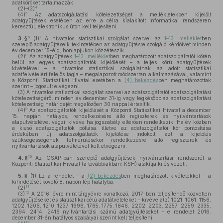
adatköröket tartalmazzák.
4
(2)–(3)
5
(4)
Az adatszolgáltatási kötelezettséget a mellékletekben kijelölt
adatgyűjtések esetében az erre a célra kialakított informatikai rendszeren
keresztül, elektronikus úton kell teljesíteni.
6
7
3. §
(1)
A hivatalos statisztikai szolgálat szervei az
1–13. melléklet
ben
szereplő adatgyűjtéseik tekintetében az adatgyűjtésre szolgáló kérdőívet minden
év december 15-éig, honlapjukon közzéteszik.
8
(2)
Az adatgyűjtések
1–13. melléklet
ben meghatározott adatszolgáltatói körén
belül az egyes adatszolgáltatók kijelölését – a teljes körű adatgyűjtések
kivételével – a hivatalos statisztikai szolgálatnak az adott statisztikai
adatfelvételért felelős tagja – megalapozott módszertan alkalmazásával, valamint
a Központi Statisztikai Hivatal esetében a
(4) bekezdés
ben meghatározottak
szerint – jogosult elvégezni.
(3)
A hivatalos statisztikai szolgálat szervei az adatszolgáltatót adatszolgáltatási
kötelezettségéről minden év december 31-ig vagy legkésőbb az adatszolgáltatási
kötelezettség határidejét megelőzően 30 nappal értesítik.
9
(4)
Az adatszolgáltatók kijelölését a Központi Statisztikai Hivatal a december
15. napján hatályos, rendelkezésére álló regiszterek és nyilvántartások
alapulvételével végzi, kivéve ha jogszabály eltérően rendelkezik. Ha év közben
a kieső adatszolgáltatók pótlása, illetve az adatszolgáltatói kör pontosítása
érdekében új adatszolgáltatók kijelölése indokolt, azt a kijelölés
szükségességének felmerülésekor rendelkezésre álló regiszterek és
nyilvántartások alapulvételével kell elvégezni.
10
4. §
Az OSAP-ban szereplő adatgyűjtések nyilvántartási rendszerét a
Központi Statisztikai Hivatal (a továbbiakban: KSH) alakítja ki és vezeti.
5. §
(1)
Ez a rendelet – a
(2) bekezdés
ben meghatározott kivételekkel – a
kihirdetését követő 8. napon lép hatályba.
11
(2)
12
(3)
A 2016. évre mint tárgyévre vonatkozó, 2017-ben teljesítendő közvetlen
adatgyűjtéseket és statisztikai célú adatátvételeket – kivéve a(z) 1021, 1061, 1156,
1202, 1206, 1210, 1237, 1696, 1765, 1775, 1846, 2202, 2203, 2257, 2259, 2335,
2394, 2414, 2416 nyilvántartási számú adatgyűjtéseket – e rendelet 2016.
december 31-én hatályos szabályai szerint kell teljesíteni.
13