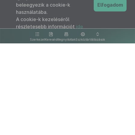
beleegyezik a cookie-k
Elfogadom
használatába.
A cookie-k kezeléséről
részletesebb információt
ide
kattintva olvashat.
Szerkezet
Keresés
Megnyitottak
Eszköztár
Változások
Kapcsolat