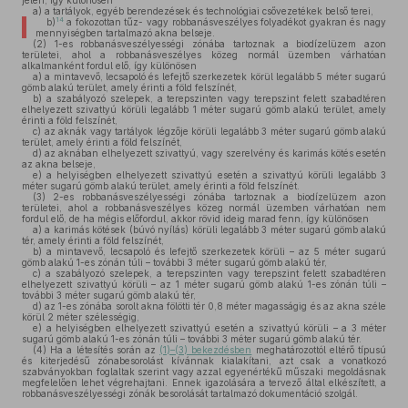
jelen, így különösen
a)
a tartályok, egyéb berendezések és technológiai csővezetékek belső terei,
14
b)
a fokozottan tűz- vagy robbanásveszélyes folyadékot gyakran és nagy
mennyiségben tartalmazó akna belseje.
(2)
1-es robbanásveszélyességi zónába tartoznak a biodízelüzem azon
területei, ahol a robbanásveszélyes közeg normál üzemben várhatóan
alkalmanként fordul elő, így különösen
a)
a mintavevő, lecsapoló és lefejtő szerkezetek körül legalább 5 méter sugarú
gömb alakú terület, amely érinti a föld felszínét,
b)
a szabályozó szelepek, a terepszinten vagy terepszint felett szabadtéren
elhelyezett szivattyú körüli legalább 1 méter sugarú gömb alakú terület, amely
érinti a föld felszínét,
c)
az aknák vagy tartályok légzője körüli legalább 3 méter sugarú gömb alakú
terület, amely érinti a föld felszínét,
d)
az aknában elhelyezett szivattyú, vagy szerelvény és karimás kötés esetén
az akna belseje,
e)
a helyiségben elhelyezett szivattyú esetén a szivattyú körüli legalább 3
méter sugarú gömb alakú terület, amely érinti a föld felszínét.
(3)
2-es robbanásveszélyességi zónába tartoznak a biodízelüzem azon
területei, ahol a robbanásveszélyes közeg normál üzemben várhatóan nem
fordul elő, de ha mégis előfordul, akkor rövid ideig marad fenn, így különösen
a)
a karimás kötések (búvó nyílás) körüli legalább 3 méter sugarú gömb alakú
tér, amely érinti a föld felszínét,
b)
a mintavevő, lecsapoló és lefejtő szerkezetek körüli – az 5 méter sugarú
gömb alakú 1-es zónán túli – további 3 méter sugarú gömb alakú tér,
c)
a szabályozó szelepek, a terepszinten vagy terepszint felett szabadtéren
elhelyezett szivattyú körüli – az 1 méter sugarú gömb alakú 1-es zónán túli –
további 3 méter sugarú gömb alakú tér,
d)
az 1-es zónába sorolt akna fölötti tér 0,8 méter magasságig és az akna széle
körül 2 méter szélességig,
e)
a helyiségben elhelyezett szivattyú esetén a szivattyú körüli – a 3 méter
sugarú gömb alakú 1-es zónán túli – további 3 méter sugarú gömb alakú tér.
(4)
Ha a létesítés során az
(1)–(3) bekezdésben
meghatározottól eltérő típusú
és kiterjedésű zónabesorolást kívánnak kialakítani, azt csak a vonatkozó
szabványokban foglaltak szerint vagy azzal egyenértékű műszaki megoldásnak
megfelelően lehet végrehajtani. Ennek igazolására a tervező által elkészített, a
robbanásveszélyességi zónák besorolását tartalmazó dokumentáció szolgál.