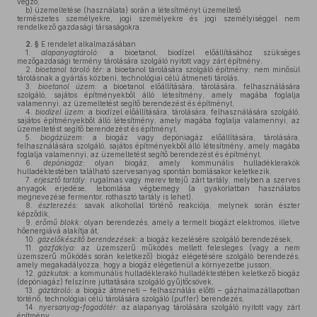
végző,
b)
üzemeltetése (használata) során a létesítményt üzemeltető
természetes személyekre, jogi személyekre és jogi személyiséggel nem
rendelkező gazdasági társaságokra.
2. §
E rendelet alkalmazásában
1.
alapanyagtároló:
a bioetanol, biodízel előállításához szükséges
mezőgazdasági termény tárolására szolgáló nyitott vagy zárt építmény,
2.
bioetanol tároló tér:
a bioetanol tárolására szolgáló építmény; nem minősül
tárolásnak a gyártás közbeni, technológiai célú átmeneti tárolás,
3.
bioetanol üzem:
a bioetanol előállítására, tárolására, felhasználására
szolgáló, sajátos építményekből álló létesítmény, amely magába foglalja
valamennyi, az üzemeltetést segítő berendezést és építményt,
4.
biodízel üzem:
a biodízel előállítására, tárolására, felhasználására szolgáló,
sajátos építményekből álló létesítmény, amely magába foglalja valamennyi, az
üzemeltetést segítő berendezést és építményt,
5.
biogázüzem:
a biogáz vagy depóniagáz előállítására, tárolására,
felhasználására szolgáló, sajátos építményekből álló létesítmény, amely magába
foglalja valamennyi, az üzemeltetést segítő berendezést és építményt,
6.
depóniagáz:
olyan biogáz, amely kommunális hulladéklerakók
hulladéktestében található szervesanyag spontán bomlásakor keletkezik,
7.
erjesztő tartály:
rugalmas vagy merev tetejű zárt tartály, melyben a szerves
anyagok erjedése, lebomlása végbemegy (a gyakorlatban használatos
megnevezése fermentor, rothasztó tartály is lehet),
8.
észterezés:
savak alkohollal történő reakciója, melynek során észter
képződik,
9.
erőmű blokk:
olyan berendezés, amely a termelt biogázt elektromos, illetve
hőenergiává alakítja át,
10.
gázelőkészítő berendezések:
a biogáz kezelésére szolgáló berendezések,
11.
gázfáklya:
az üzemszerű működés mellett felesleges (vagy a nem
üzemszerű működés során keletkező) biogáz elégetésére szolgáló berendezés,
amely megakadályozza, hogy a biogáz elégetlenül a környezetbe jusson,
12.
gázkutak:
a kommunális hulladéklerakó hulladéktestében keletkező biogáz
(depóniagáz) felszínre juttatására szolgáló gyűjtőcsövek,
13.
gáztároló:
a biogáz átmeneti – felhasználás előtti – gázhalmazállapotban
történő, technológiai célú tárolására szolgáló (puffer) berendezés,
14.
nyersanyag-fogadótér:
az alapanyag tárolására szolgáló nyitott vagy zárt
építmény,