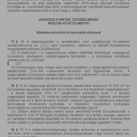
vészszellőzést; az alsó robbanási határérték 40%-ának elérését érzékelve
elindítják az üzemeltető által előírt, a technológiának megfelelő beavatkozásokat,
amelyek megakadályozzák a tüzet vagy a robbanást.
A BIODÍZELGYÁRTÁS TŰZVÉDELMÉNEK
MŰSZAKI KÖVETELMÉNYEI
Általános létesítési és használati előírások
17. §
(1)
A biodízelgyártás e rendeletben nem szabályozott tűzvédelmi
követelményeire az
OTSZ
ipari üzemekre, valamint az éghető folyadékokra
megállapított előírásai vonatkoznak.
(2)
A biodízelre – a hagyományos módon előállított dízelolajjal megegyező
tűzvédelmi szempontú tulajdonságaira tekintettel – a dízelolajra vonatkozó
szabályozás az irányadó.
13
(3)
(4)
Középmagas vagy magas ipari épület esetében a megengedett tűzszakasz
alapterületét 20%-kal csökkentett területtel kell figyelembe venni. A
megengedett tűzszakasz-alapterületet nem kell csökkenteni, ha az épület teljes
területe beépített habbal oltó berendezéssel védett.
2
18. §
(1)
Az alapanyag-tároló tűzszakasz alapterülete maximum 10 000 m
-es
tűzszakasznagyságig növelhető, ha a tárolóban a tűz terjedését megakadályozó,
2
– a tárolót legfeljebb 1300 m
alapterületű szekciókra osztó – a tárolási
magasságot legalább 1,5 méterrel meghaladó magasságú határoló szerkezetet
építenek be, és a tárolt termény hűtését, valamint gyors kiürítését arra alkalmas
technológiai rendszerrel biztosítják. A hűtéshez, kiürítéshez szükséges
technológiát az üzemeltető a technológiai utasításban rögzíti.
(2)
Silóban történő tárolás esetén akkor tekinthető önálló tűzszakasznak a
3
legfeljebb 10 000 m
térfogatú duplafalú tárolósiló, ha a tartály anyaga, valamint
az esetleges hőszigetelés legalább A2 tűzvédelmi osztályba tartozik, továbbá több
tartály esetén a tartályok egymástól való telepítési távolsága legalább 1 méter.
19. §
(1)
0-s robbanásveszélyességi zónába tartoznak a biodízelüzem azon
zárt terei, ahol a robbanásveszélyes közeg folyamatosan vagy hosszú ideig van