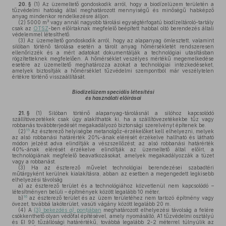
20. §
(1)
Az üzemeltető gondoskodik arról, hogy a biodízelüzem területén a
tűzvédelmi hatóság által meghatározott mennyiségű és minőségű habképző
anyag mindenkor rendelkezésre álljon.
3
(2)
5000 m
vagy annál nagyobb tárolási egységtérfogatú biodízeltároló-tartály
csak az
OTSZ
-ben előírtaknak megfelelő beépített habbal oltó berendezés általi
védelemmel létesíthető.
(3)
Az üzemeltető gondoskodik arról, hogy az alapanyag ömlesztett, valamint
silóban történő tárolása esetén a tárolt anyag hőmérsékletét rendszeresen
ellenőrizzék és a mért adatokat dokumentálják a technológiai utasításban
rögzítetteknek megfelelően. A hőmérséklet veszélyes mértékű megemelkedése
esetére az üzemeltető meghatározza azokat a technológiai intézkedéseket,
amelyek biztosítják a hőmérséklet tűzvédelmi szempontból már veszélytelen
értékre történő visszaállítását.
Biodízelüzem speciális létesítési
és használati előírásai
21. §
(1)
Silóban történő alapanyag-tárolásnál a silóhoz kapcsolódó
szállítóvezetékek csak úgy alakíthatók ki, ha a szállítóvezetékekbe tűz vagy
robbanás továbbterjedését megakadályozó biztonsági szerelvényt építenek be.
15
(2)
Az észterező helyiségbe metanolgőz-érzékelőket kell elhelyezni, melyek
az alsó robbanási határérték 20%-ának elérését érzékelve hallható és látható
módon jelzést adva elindítják a vészszellőzést; az alsó robbanási határérték
40%-ának elérését érzékelve elindítják az üzemeltető által előírt, a
technológiának megfelelő beavatkozásokat, amelyek megakadályozzák a tüzet
vagy a robbanást.
(3)
Ha az észterező művelet technológiai berendezései szabadtéri
műtárgyként kerülnek kialakításra, abban az esetben a megengedett legkisebb
elhelyezési távolság
a)
az észterező terület és a technológiához közvetlenül nem kapcsolódó –
létesítményen belüli – építmények között legalább 10 méter,
16
b)
az észterező terület és az üzem területéhez nem tartozó építmény vagy
övezet, továbbá lakóterület, vasúti vágány között legalább 20 m.
(4)
A
(3) bekezdés
a)
pontjában
meghatározott elhelyezési távolság a felére
csökkenthető olyan védőfal építésével, amely nyomásálló, A1 tűzvédelmi osztályú
és EI 90 tűzállósági határértékű, továbbá legalább 2-2 méterrel túlnyúlik az