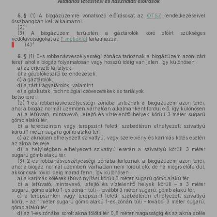
Általános létesítési és használati előírások
5. §
(1)
A biogázüzemre vonatkozó előírásokat az
OTSZ
rendelkezéseivel
összhangban kell alkalmazni.
3
(2)
(3)
A biogázüzem területén a gáztárolók köré előírt szükséges
védőtávolságokat az
1. melléklet
tartalmazza.
4
(4)
6. §
(1)
0-s robbanásveszélyességi zónába tartoznak a biogázüzem azon zárt
terei, ahol a biogáz folyamatosan vagy hosszú ideig van jelen, így különösen
a)
az erjesztő tartályok,
b)
a gázelőkészítő berendezések,
c)
a gáztárolók,
d)
a zárt trágyatárolók, valamint
e)
a gázkutak, technológiai csővezetékek és tartályok
belső terei.
(2)
1-es robbanásveszélyességi zónába tartoznak a biogázüzem azon terei,
ahol a biogáz normál üzemben várhatóan alkalmanként fordul elő, így különösen
a)
a lefúvató, mintavevő, lefejtő és víztelenítő helyek körüli 3 méter sugarú
gömb alakú tér,
b)
a terepszinten vagy terepszint felett, szabadtéren elhelyezett szivattyú
körüli 1 méter sugarú gömb alakú tér,
c)
az aknában elhelyezett szivattyú, vagy szerelvény és karimás kötés esetén
az akna belseje,
d)
a helyiségben elhelyezett szivattyú esetén a szivattyú körüli 3 méter
sugarú gömb alakú tér.
(3)
2-es robbanásveszélyességi zónába tartoznak a biogázüzem azon terei,
ahol a biogáz normál üzemben várhatóan nem fordul elő, de ha mégis előfordul,
akkor csak rövid ideig marad fenn, így különösen
a)
a karimás kötések (búvó nyílás) körüli 3 méter sugarú gömb alakú tér,
b)
a lefúvató, mintavevő, lefejtő és víztelenítő helyek körüli – a 3 méter
sugarú, gömb alakú 1-es zónán túli – további 3 méter sugarú, gömb alakú tér,
c)
a terepszinten vagy terepszint felett, szabadtéren elhelyezett szivattyú
körül – az 1 méter sugarú gömb alakú 1-es zónán túli – további 3 méter sugarú,
gömb alakú tér,
d)
az 1-es zónába sorolt akna fölötti tér 0,8 méter magasságig és az akna széle