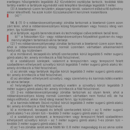
esetleges hőszigetelés legalább A2 tűzvédelmi osztályba tartozik, továbbá több
tartály esetén a tartályok egymástól való telepítési távolsága legalább 1 méter.
(3)
A bioetanol-üzem területén alapanyag-tároló, valamint előkészítő építmény
akkor létesíthető, ha azok külön tűzszakaszként kerülnek kialakításra.
11
(4)
14. §
(1)
0-s robbanásveszélyességi zónába tartoznak a bioetanol-üzem azon
zárt terei, ahol a robbanásveszélyes közeg folyamatosan vagy hosszú ideig van
jelen, így különösen
a)
a tartályok, egyéb berendezések és technológiai csővezetékek belső terei,
12
b)
a fokozottan tűz- vagy robbanásveszélyes folyadékot gyakran és nagy
mennyiségben tartalmazó akna belseje.
(2)
1-es robbanásveszélyességi zónába tartoznak a bioetanol-üzem azon terei,
ahol a robbanásveszélyes közeg normál üzemben várhatóan alkalmanként
fordul elő, így különösen
a)
a mintavevő, lecsapoló és lefejtő szerkezetek körül legalább 5 méter sugarú
gömb alakú tér, amely érintkezik a föld felszínével,
b)
a szabályozó szelepek, valamint a terepszinten vagy terepszint felett
szabadtéren elhelyezett szivattyú körüli legalább 1 méter sugarú gömb alakú tér,
amely érintkezik a föld felszínével,
c)
az aknák vagy tartályok légzője körüli legalább 3 méter sugarú gömb alakú
tér, amely érintkezik a föld felszínével,
d)
az aknában elhelyezett szivattyú, vagy szerelvény és karimás kötés esetén
az akna belseje,
e)
helyiségben elhelyezett szivattyú esetén a szivattyú körüli legalább 3
méter sugarú gömb alakú tér, amely érintkezik a föld felszínével.
(3)
2-es robbanásveszélyességi zónába tartoznak az olyan terek, ahol a
robbanásveszélyes közeg normál üzemben várhatóan nem fordul elő, de ha
mégis előfordul, akkor rövid ideig marad fenn, így különösen
a)
a karimás kötések (búvó nyílás) körüli legalább 3 méter sugarú gömb alakú
tér, amely érintkezik a föld felszínével,
b)
a mintavevő, lecsapoló és lefejtő szerkezetek körüli – az 5 méter sugarú
gömb alakú 1-es zónán túli – további 3 méter sugarú gömb alakú tér,
c)
a szabályozó szelepek, a terepszinten vagy terepszint felett szabadtéren
elhelyezett szivattyú körüli – az 1 méter sugarú gömb alakú 1-es zónán túli –
további 3 méter sugarú gömb alakú tér,
d)
az 1-es zónába sorolt akna fölötti tér 0,8 méter magasságig és az akna széle