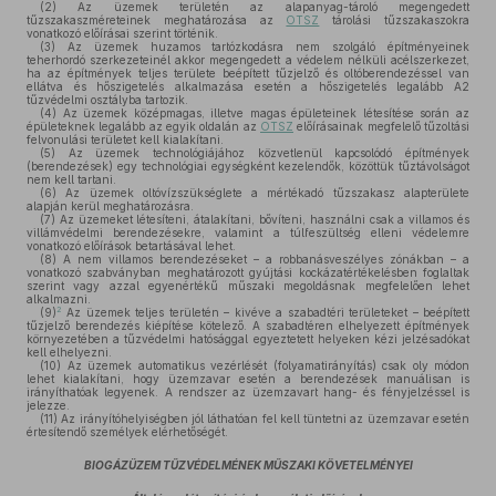
(2)
Az üzemek területén az alapanyag-tároló megengedett
tűzszakaszméreteinek meghatározása az
OTSZ
tárolási tűzszakaszokra
vonatkozó előírásai szerint történik.
(3)
Az üzemek huzamos tartózkodásra nem szolgáló építményeinek
teherhordó szerkezeteinél akkor megengedett a védelem nélküli acélszerkezet,
ha az építmények teljes területe beépített tűzjelző és oltóberendezéssel van
ellátva és hőszigetelés alkalmazása esetén a hőszigetelés legalább A2
tűzvédelmi osztályba tartozik.
(4)
Az üzemek középmagas, illetve magas épületeinek létesítése során az
épületeknek legalább az egyik oldalán az
OTSZ
előírásainak megfelelő tűzoltási
felvonulási területet kell kialakítani.
(5)
Az üzemek technológiájához közvetlenül kapcsolódó építmények
(berendezések) egy technológiai egységként kezelendők, közöttük tűztávolságot
nem kell tartani.
(6)
Az üzemek oltóvízszükséglete a mértékadó tűzszakasz alapterülete
alapján kerül meghatározásra.
(7)
Az üzemeket létesíteni, átalakítani, bővíteni, használni csak a villamos és
villámvédelmi berendezésekre, valamint a túlfeszültség elleni védelemre
vonatkozó előírások betartásával lehet.
(8)
A nem villamos berendezéseket – a robbanásveszélyes zónákban – a
vonatkozó szabványban meghatározott gyújtási kockázatértékelésben foglaltak
szerint vagy azzal egyenértékű műszaki megoldásnak megfelelően lehet
alkalmazni.
2
(9)
Az üzemek teljes területén – kivéve a szabadtéri területeket – beépített
tűzjelző berendezés kiépítése kötelező. A szabadtéren elhelyezett építmények
környezetében a tűzvédelmi hatósággal egyeztetett helyeken kézi jelzésadókat
kell elhelyezni.
(10)
Az üzemek automatikus vezérlését (folyamatirányítás) csak oly módon
lehet kialakítani, hogy üzemzavar esetén a berendezések manuálisan is
irányíthatóak legyenek. A rendszer az üzemzavart hang- és fényjelzéssel is
jelezze.
(11)
Az irányítóhelyiségben jól láthatóan fel kell tüntetni az üzemzavar esetén
értesítendő személyek elérhetőségét.
BIOGÁZÜZEM TŰZVÉDELMÉNEK MŰSZAKI KÖVETELMÉNYEI