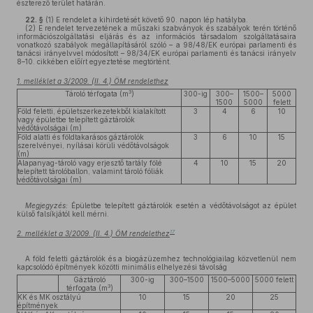
észterező terület határán.
22. §
(1)
E rendelet a kihirdetését követő 90. napon lép hatályba.
(2)
E rendelet tervezetének a műszaki szabványok és szabályok terén történő
információszolgáltatási eljárás és az információs társadalom szolgáltatásaira
vonatkozó szabályok megállapításáról szóló – a 98/48/EK európai parlamenti és
tanácsi irányelvvel módosított – 98/34/EK európai parlamenti és tanácsi irányelv
8–10. cikkében előírt egyeztetése megtörtént.
1. melléklet a 3/2009. (II. 4.) ÖM rendelethez
3
Tároló térfogata (m
)
300-ig
300–
1500–
5000
1500
5000
felett
Föld feletti, épületszerkezetekből kialakított
3
4
6
10
vagy épületbe telepített gáztárolók
védőtávolságai (m)
Föld alatti és földtakarásos gáztárolók
3
6
10
15
szerelvényei, nyílásai körüli védőtávolságok
(m)
Alapanyag-tároló vagy erjesztő tartály fölé
4
10
15
20
telepített tárolóballon, valamint tároló fóliák
védőtávolságai (m)
Megjegyzés:
Épületbe telepített gáztárolók esetén a védőtávolságot az épület
külső falsíkjától kell mérni.
17
2. melléklet a 3/2009. (II. 4.) ÖM rendelethez
A föld feletti gáztárolók és a biogázüzemhez technológiailag közvetlenül nem
kapcsolódó építmények közötti minimális elhelyezési távolság
Gáztároló
300-ig
300–1500
1500–5000
5000 felett
3
térfogata (m
)
KK és MK osztályú
10
15
20
25
építmények