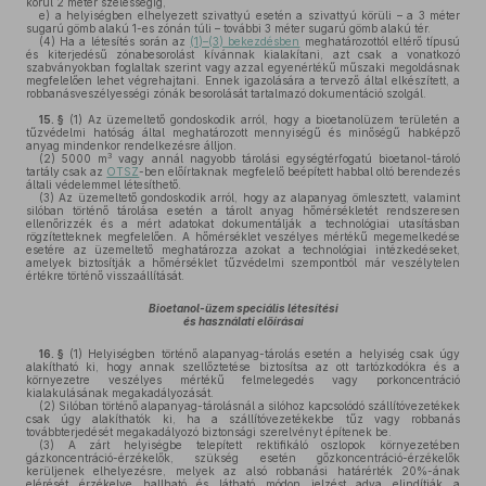
körül 2 méter szélességig,
e)
a helyiségben elhelyezett szivattyú esetén a szivattyú körüli – a 3 méter
sugarú gömb alakú 1-es zónán túli – további 3 méter sugarú gömb alakú tér.
(4)
Ha a létesítés során az
(1)–(3) bekezdésben
meghatározottól eltérő típusú
és kiterjedésű zónabesorolást kívánnak kialakítani, azt csak a vonatkozó
szabványokban foglaltak szerint vagy azzal egyenértékű műszaki megoldásnak
megfelelően lehet végrehajtani. Ennek igazolására a tervező által elkészített, a
robbanásveszélyességi zónák besorolását tartalmazó dokumentáció szolgál.
15. §
(1)
Az üzemeltető gondoskodik arról, hogy a bioetanolüzem területén a
tűzvédelmi hatóság által meghatározott mennyiségű és minőségű habképző
anyag mindenkor rendelkezésre álljon.
3
(2)
5000 m
vagy annál nagyobb tárolási egységtérfogatú bioetanol-tároló
tartály csak az
OTSZ
-ben előírtaknak megfelelő beépített habbal oltó berendezés
általi védelemmel létesíthető.
(3)
Az üzemeltető gondoskodik arról, hogy az alapanyag ömlesztett, valamint
silóban történő tárolása esetén a tárolt anyag hőmérsékletét rendszeresen
ellenőrizzék és a mért adatokat dokumentálják a technológiai utasításban
rögzítetteknek megfelelően. A hőmérséklet veszélyes mértékű megemelkedése
esetére az üzemeltető meghatározza azokat a technológiai intézkedéseket,
amelyek biztosítják a hőmérséklet tűzvédelmi szempontból már veszélytelen
értékre történő visszaállítását.
Bioetanol-üzem speciális létesítési
és használati előírásai
16. §
(1)
Helyiségben történő alapanyag-tárolás esetén a helyiség csak úgy
alakítható ki, hogy annak szellőztetése biztosítsa az ott tartózkodókra és a
környezetre veszélyes mértékű felmelegedés vagy porkoncentráció
kialakulásának megakadályozását.
(2)
Silóban történő alapanyag-tárolásnál a silóhoz kapcsolódó szállítóvezetékek
csak úgy alakíthatók ki, ha a szállítóvezetékekbe tűz vagy robbanás
továbbterjedését megakadályozó biztonsági szerelvényt építenek be.
(3)
A zárt helyiségbe telepített rektifikáló oszlopok környezetében
gázkoncentráció-érzékelők, szükség esetén gőzkoncentráció-érzékelők
kerüljenek elhelyezésre, melyek az alsó robbanási határérték 20%-ának
elérését érzékelve hallható és látható módon jelzést adva elindítják a