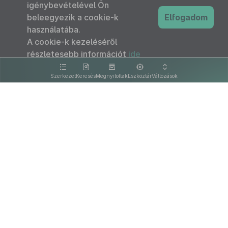
igénybevételével Ön
beleegyezik a cookie-k
Elfogadom
használatába.
A cookie-k kezeléséről
részletesebb információt
ide
kattintva olvashat.
Szerkezet
Keresés
Megnyitottak
Eszköztár
Változások
Kapcsolat