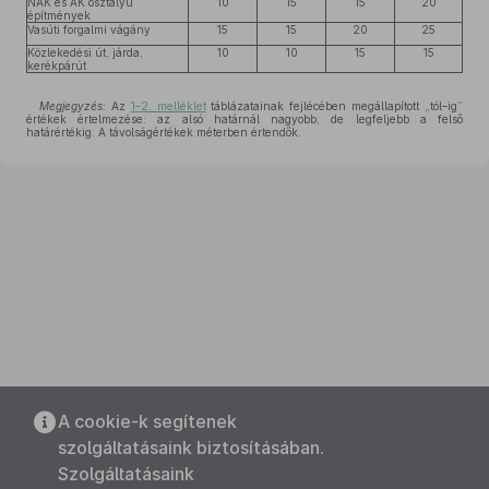
NAK és AK osztályú
10
15
15
20
építmények
Vasúti forgalmi vágány
15
15
20
25
Közlekedési út, járda,
10
10
15
15
kerékpárút
Megjegyzés:
Az
1–2. melléklet
táblázatainak fejlécében megállapított „tól–ig”
értékek értelmezése: az alsó határnál nagyobb, de legfeljebb a felső
határértékig. A távolságértékek méterben értendők.
A cookie-k segítenek
szolgáltatásaink biztosításában.
Szolgáltatásaink