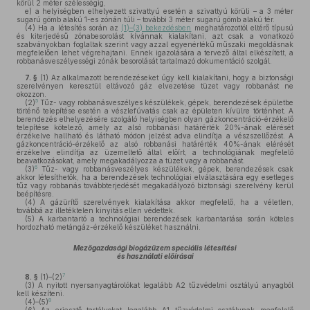
körül 2 méter szélességig,
e)
a helyiségben elhelyezett szivattyú esetén a szivattyú körüli – a 3 méter
sugarú gömb alakú 1-es zónán túli – további 3 méter sugarú gömb alakú tér.
(4)
Ha a létesítés során az
(1)–(3) bekezdésben
meghatározottól eltérő típusú
és kiterjedésű zónabesorolást kívánnak kialakítani, azt csak a vonatkozó
szabványokban foglaltak szerint vagy azzal egyenértékű műszaki megoldásnak
megfelelően lehet végrehajtani. Ennek igazolására a tervező által elkészített, a
robbanásveszélyességi zónák besorolását tartalmazó dokumentáció szolgál.
7. §
(1)
Az alkalmazott berendezéseket úgy kell kialakítani, hogy a biztonsági
szerelvényen keresztül eltávozó gáz elvezetése tüzet vagy robbanást ne
okozzon.
5
(2)
Tűz- vagy robbanásveszélyes készülékek, gépek, berendezések épületbe
történő telepítése esetén a vészlefúvatás csak az épületen kívülre történhet. A
berendezés elhelyezésére szolgáló helyiségben olyan gázkoncentráció-érzékelő
telepítése kötelező, amely az alsó robbanási határérték 20%-ának elérését
érzékelve hallható és látható módon jelzést adva elindítja a vészszellőzést. A
gázkoncentráció-érzékelő az alsó robbanási határérték 40%-ának elérését
érzékelve elindítja az üzemeltető által előírt, a technológiának megfelelő
beavatkozásokat, amely megakadályozza a tüzet vagy a robbanást.
6
(3)
Tűz- vagy robbanásveszélyes készülékek, gépek, berendezések csak
akkor létesíthetők, ha a berendezések technológiai elválasztására egy esetleges
tűz vagy robbanás továbbterjedését megakadályozó biztonsági szerelvény kerül
beépítésre.
(4)
A gázürítő szerelvények kialakítása akkor megfelelő, ha a véletlen,
továbbá az illetéktelen kinyitás ellen védettek.
(5)
A karbantartó a technológiai berendezések karbantartása során köteles
hordozható metángáz-érzékelő készüléket használni.
Mezőgazdasági biogázüzem speciális létesítési
és használati előírásai
7
8. §
(1)–(2)
(3)
A nyitott nyersanyagtárolókat legalább A2 tűzvédelmi osztályú anyagból
kell készíteni.
8
(4)–(5)