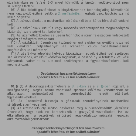
oldalirányban és felfelé 3-3 m-rel túlnyúlik a tárolón, védőtávolságot nem
szükséges tartani.
(6)
A föld feletti gáztárolókat a biogázüzemhez technológiailag közvetlenül
nem kapcsolódó építményektől a
2. mellékletben
meghatározott távolság szerint
kell elhelyezni.
(7)
A csővezetékeket a mechanikai sérülésektől és a káros hőhatástól védeni
kell.
(8)
Az erőműblokk elé tűz vagy robbanás továbbterjedését megakadályozó
biztonsági szerelvényt kell beépíteni.
(9)
Az üzemeltető köteles az üzemi technológia során feleslegben keletkezett
biogázt gázfáklyára továbbítani.
(10)
A gázfáklyát üzembiztos (szünetmentes) elektromos gyújtórendszerrel
kell kialakítani, teljesítményét az óránkénti csúcs biogáztermelésnek
megfelelően kell méretezni.
(11)
A gázfáklya telepítési helyét a biogázüzem egyéb építményei esetleges
szellőztetésének, az előírt védőtávolságoknak, a hasadó-nyíló felületek lefúvási
irányának, valamint az uralkodó széliránynak a figyelembevételével kell
meghatározni.
Depóniagázt hasznosító biogázüzem
speciális létesítési és használati előírásai
10. §
(1)
A depóniagáz-kitermelésre a
8. §-ban
és a
9. §-ban
rögzített, a
mezőgazdasági biogázüzemre vonatkozó speciális előírások vonatkoznak az
alkalmazott technológiából és berendezésből eredő eltérések
figyelembevételével.
(2)
Az üzemeltető biztosítja a gázkutak szerelvényeinek mechanikai
sérülések elleni védelmét.
(3)
Az üzemeltető oly módon határozza meg a hulladékszállító járművek
útvonalait, hogy azok ne keresztezzék a gázgyűjtő vezetékeket. Ha ez
elkerülhetetlen, a vezetékek sérülését megakadályozó műszaki megoldás
alkalmazásáról gondoskodik.
Szennyvizekből kinyert biogázt hasznosító üzem
speciális létesítési és használati előírásai