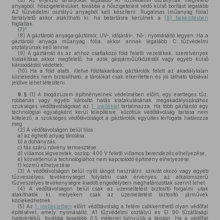
(6)
Az erjesztő tartályokat legalább A1 tűzvédelmi osztálynak megfelelő
anyagból, hőszigetelésüket, továbbá a hőszigetelést védő külső borítást legalább
A2 tűzvédelmi osztályú anyagból kell készíteni. Rugalmas (műanyag fólia)
tartálytető akkor alakítható ki, ha betartásra kerülnek a
(8) bekezdésben
foglaltak.
9
(7)
(8)
A gáztároló anyaga gáztömör, UV-, időjárás-, hő-, nyomásálló legyen. Ha a
gáztároló anyaga műanyag fólia, akkor annak legalább C tűzvédelmi
osztályúnak kell lennie.
(9)
A gáztároló és az ahhoz csatlakozó föld feletti vezetékek, szerelvények
kialakítása akkor megfelelő, ha azok gépjárműütközéstől vagy egyéb külső
károsodástól védettek.
(10)
Ha a föld alatti, illetve földtakarásos gáztárolók felett az akadálytalan
közlekedés nem biztosítható, a tárolókat csak elkerítetten és jól látható táblával
jelölve lehet létesíteni.
9. §
(1)
A biogázüzem építményeinek védelmében előírt, egy esetleges tűz,
robbanás vagy egyéb károsító hatás kialakulásának megakadályozásához
szükséges védőtávolságokat az
1. melléklet
tartalmazza. Ha több gáztároló egy
technológiai egységként kerül telepítésre, közöttük védőtávolság tartása nem
kötelező, a szükséges védőtávolságot a gáztárolók együttes térfogata határozza
meg.
(2)
A védőtávolságon belül tilos
a)
az éghető anyag tárolása,
b)
a dohányzás,
c)
fás szárú növény termesztése,
d)
villamos légvezeték, oszlop, 400 V feletti villamos berendezés elhelyezése,
e)
közvetlenül a technológiához nem kapcsolódó építmény elhelyezése,
f)
közmű elhelyezése.
(3)
A védőtávolságon belül nyílt lángot használni, szikrát okozó vagy egyéb
tűzveszélyes tevékenységet folytatni csak érvényes, az alkalomszerű
tűzveszélyes tevékenységre kiadott engedélyben meghatározottak szerint lehet.
(4)
A védőtávolságon belül csak az üzemeltetést biztosító forgalmi utak
alakíthatók ki, melyeken csak az üzemeltetést biztosító járművek
közlekedhetnek.
(5)
Az
1. mellékletben
előírt védőtávolság a felére csökkenthető olyan védőfal
építésével, amely nyomásálló, A1 tűzvédelmi osztályú és EI 90 tűzállósági
határértékű, továbbá legalább 0,5 méterrel túlnyúlik a tárolón. Ha a védőfal