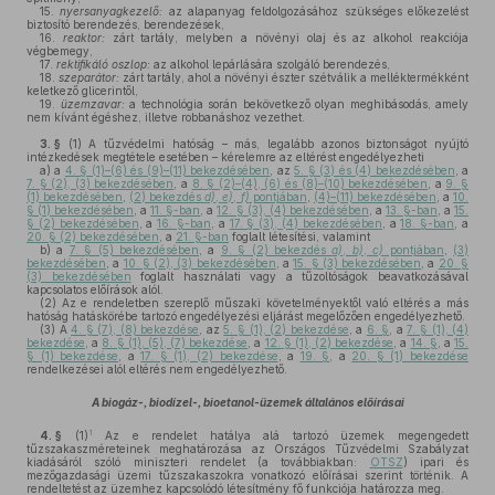
15.
nyersanyagkezelő:
az alapanyag feldolgozásához szükséges előkezelést
biztosító berendezés, berendezések,
16.
reaktor:
zárt tartály, melyben a növényi olaj és az alkohol reakciója
végbemegy,
17.
rektifikáló oszlop:
az alkohol lepárlására szolgáló berendezés,
18.
szeparátor:
zárt tartály, ahol a növényi észter szétválik a melléktermékként
keletkező glicerintől,
19.
üzemzavar:
a technológia során bekövetkező olyan meghibásodás, amely
nem kívánt égéshez, illetve robbanáshoz vezethet.
3. §
(1)
A tűzvédelmi hatóság – más, legalább azonos biztonságot nyújtó
intézkedések megtétele esetében – kérelemre az eltérést engedélyezheti
a)
a
4. § (1)–(6) és (9)–(11) bekezdésében
, az
5. § (3) és (4) bekezdésében
, a
7. § (2), (3) bekezdésében
, a
8. § (2)–(4), (6) és (8)–(10) bekezdésében
, a
9. §
(1) bekezdésében
,
(2) bekezdés
d)
,
e)
,
f)
pontjában
,
(4)–(11) bekezdésében
, a
10.
§ (1) bekezdésében
, a
11. §-ban
, a
12. § (3), (4) bekezdésében
, a
13. §-ban
, a
15.
§ (2) bekezdésében
, a
16. §-ban
, a
17. § (3), (4) bekezdésében
, a
18. §-ban
, a
20. § (2) bekezdésében
, a
21. §-ban
foglalt létesítési, valamint
b)
a
7. § (5) bekezdésében
, a
9. § (2) bekezdés
a)
,
b)
,
c)
pontjában
,
(3)
bekezdésében
, a
10. § (2), (3) bekezdésében
, a
15. § (3) bekezdésében
, a
20. §
(3) bekezdésében
foglalt használati vagy a tűzoltóságok beavatkozásával
kapcsolatos előírások alól.
(2)
Az e rendeletben szereplő műszaki követelményektől való eltérés a más
hatóság hatáskörébe tartozó engedélyezési eljárást megelőzően engedélyezhető.
(3)
A
4. § (7), (8) bekezdése
, az
5. § (1), (2) bekezdése
, a
6. §
, a
7. § (1), (4)
bekezdése
, a
8. § (1), (5), (7) bekezdése
, a
12. § (1), (2) bekezdése
, a
14. §
, a
15.
§ (1) bekezdése
, a
17. § (1), (2) bekezdése
, a
19. §
, a
20. § (1) bekezdése
rendelkezései alól eltérés nem engedélyezhető.
A biogáz-, biodízel-, bioetanol-üzemek általános előírásai
1
4. §
(1)
Az e rendelet hatálya alá tartozó üzemek megengedett
tűzszakaszméreteinek meghatározása az Országos Tűzvédelmi Szabályzat
kiadásáról szóló miniszteri rendelet (a továbbiakban:
OTSZ
) ipari és
mezőgazdasági üzemi tűzszakaszokra vonatkozó előírásai szerint történik. A
rendeltetést az üzemhez kapcsolódó létesítmény fő funkciója határozza meg.