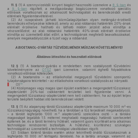
11. §
(1)
A szennyvizekből kinyert biogázt hasznosító üzemekre a
8. §-ban
és
a
9. §-ban
rögzített, a mezőgazdasági biogázüzemre vonatkozó speciális
előírások vonatkoznak az alkalmazott technológiából és berendezésből eredő
eltérések figyelembevételével.
(2)
Az iszapcsövek járható közműalagútjaiban olyan metángáz-érzékelő
berendezés elhelyezése kötelező, amely az alsó robbanási határérték 20%-ának
elérését érzékelve hallható és látható módon jelzést adva elindítja a
vészszellőzést; az alsó robbanási határérték 40%-ának elérését érzékelve
elindítja az üzemeltető által előírt, a technológiának megfelelő beavatkozásokat,
amelyek megakadályozzák a tüzet vagy a robbanást.
A BIOETANOL-GYÁRTÁS TŰZVÉDELMÉNEK MŰSZAKI KÖVETELMÉNYEI
Általános létesítési és használati előírások
12. §
(1)
A bioetanol-gyártás e rendeletben nem szabályozott tűzvédelmi
követelményeire az
OTSZ
ipari üzemekre, valamint éghető folyadékokra
vonatkozó előírásai kötelezőek.
(2)
A bioetanolra – az etilalkohollal megegyező tűzvédelmi szempontú
tulajdonságaira tekintettel – az etilalkoholra vonatkozó szabályozás az irányadó.
10
(3)
(4)
Középmagas vagy magas ipari épület esetében a megengedett tűzszakasz
alapterületét 20%-kal csökkentett területtel kell figyelembe venni. A
megengedett tűzszakasz-alapterületet nem kell csökkenteni, ha az épület teljes
területe beépített habbal oltó berendezéssel védett.
2
13. §
(1)
Az alapanyag-tároló tűzszakasz alapterülete maximum 10 000 m
-es
tűzszakasznagyságig növelhető, ha a tárolóban a tűz terjedését megakadályozó,
2
– a tárolót legfeljebb 1300 m
alapterületű szekciókra osztó – a tárolási
magasságot legalább 1,5 méterrel meghaladó magasságú határoló szerkezetet
építenek be, és a tárolt termény hűtését, valamint gyors kiürítését arra alkalmas
technológiai rendszerrel biztosítják. A hűtéshez, kiürítéshez szükséges
technológiát az üzemeltető a technológiai utasításban rögzíti.
(2)
Silóban történő tárolás esetén akkor tekinthető önálló tűzszakasznak a
3
legfeljebb 10 000 m
térfogatú tárolósiló, ha a tartály anyaga, valamint az