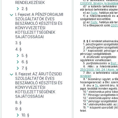
c)
a befektetési vállalkoz
RENDELKEZÉSEK
CXXXVIII. törvény (a további
2
d)
a kollektív befektetési
2. §
alá tartozó befektetési alapke
e)
az
Fsztv.
hatálya alá ta
I. Fejezet A PÉNZFORGALMI
f)
a hitelintézetekről és 
SZOLGÁLTATÓK ÉVES
szolgáltatást közvetítőre,
g)
az
Fsztv.
hatálya alá tar
BESZÁMOLÓ KÉSZÍTÉSI ÉS
h)
a tőkepiacról szóló
2001.
KÖNYVVEZETÉSI
KÖTELEZETTSÉGÉNEK
SAJÁTOSSÁGAI
2. §
E rendelet alkalmazá
3. §
1.
pénzforgalmi szolgáltatá
2.
pénzforgalmi szolgáltató
4. §
3
3.
kapcsolódó pénzügyi s
pénzügyi szolgáltatások;
5. §
4.
árutőzsdei szolgáltatás:
ügyletekre vonatkozóan;
6. §
5.
portfoliókezelés:
a
Bszt.
6.
Hitkr.:
a hitelintézetek
7. §
250/2000. (XII. 24.) Korm. r
7.
Bkr.:
a befektetési válla
II. Fejezet AZ ÁRUTŐZSDEI
rendelet
;
SZOLGÁLTATÓK ÉVES
4
8.
bizományi ügylet, a tők
BESZÁMOLÓ KÉSZÍTÉSI ÉS
hozamgarancia): a Bkr. szeri
9.
áru:
a
Tv.
szerinti áru, 
KÖNYVVEZETÉSI
jogot, továbbá minden egyéb
KÖTELEZETTSÉGÉNEK
5
10.
elektronikus pénz kibo
6
11.
Pénzügyi szolgáltatás 
SAJÁTOSSÁGAI
7
12.
elektronikuspénz-kibo
8
13.
pénzügyi szolgáltatást 
8. §
9
14.
utalványkibocsátó:
az
10
15.
központi szerződő fél
9. §
felet.
10. §