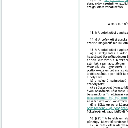
b)
a Bkr.
17. §-ának 2., 4
standardok szerinti konszoli
szolgáltatóra vonatkozóan.
A BEFEKTETÉ
13. §
A befektetési alapkez
14. §
A befektetési alapke
szerinti kiegészítő melléklet
15. §
A befektetési alapkeze
a)
a szolgáltatás elkülön
kezeléssel összefüggésben ke
annak keretében a birtokába 
számlák számlaosztályban ny
tételektől és ügyletektől.
portfoliókezelés céljára az 
letétkezelőnél a portfoliót 
elhelyezve;
b)
a szigorú számadású bi
szabályzatot;
c)
az összevont (konszolidá
éves beszámoló készítésre k
beszámolót a
Tv.
előírásai va
bekezdésének
ba)–bg)
pontj
készíti összevont (konszolidá
d)
a fióktelep és a közpon
bekezdésének
g)
pontjában
fióktelepének vagy külföldi f
31
16. §
(1)
A befektetési al
pénzügyi közvetítőrendszer f
(2)
A befektetési alapkeze