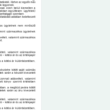
tatásból, illetve az egyéb más
ók legyenek.
ással, ezen belül kiemelten a
iakban együttesen: ügyfelek)
lezettséggel szemben.
tatásból adódóan keletkezett
ékos ügyletnek nem minősülő
alamint származékos ügyletnek
svételi, valamint származékos
t,
vételi, valamint származékos
i – kötési ár és az értékpapír
s a kötési ár különbözetében,
észletre kötött saját számlás
ek során a készlet kivezetett
zonnali adásvételi, valamint
ett könyv szerinti értékében
ában, a megbízó javára kötött
letek során az áru kivezetett
ételi, valamint származékos
i – kötési ár és az értékpapír
s a kötési ár különbözetében,