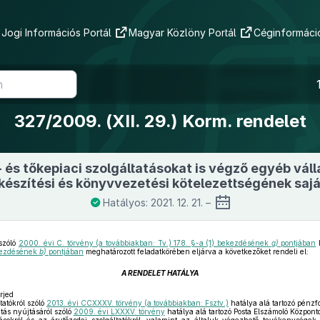
Jogi Információs Portál
Magyar Közlöny Portál
Céginformáció
327/2009. (XII. 29.) Korm. rendelet
 és tőkepiaci szolgáltatásokat is végző egyéb vál
észítési és könyvvezetési kötelezettségének saj
Hatályos: 2021. 12. 21. –
szóló
2000. évi C. törvény (a továbbiakban: Tv.) 178. §-a (1) bekezdésének
g)
pontjában
k
ekezdésének
b)
pontjában
meghatározott feladatkörében eljárva a következőket rendeli el:
A RENDELET HATÁLYA
rjed
tatókról szóló
2013. évi CCXXXV. törvény (a továbbiakban: Fsztv.)
hatálya alá tartozó pénzf
tás nyújtásáról szóló
2009. évi LXXXV. törvény
hatálya alá tartozó Posta Elszámoló Közpon