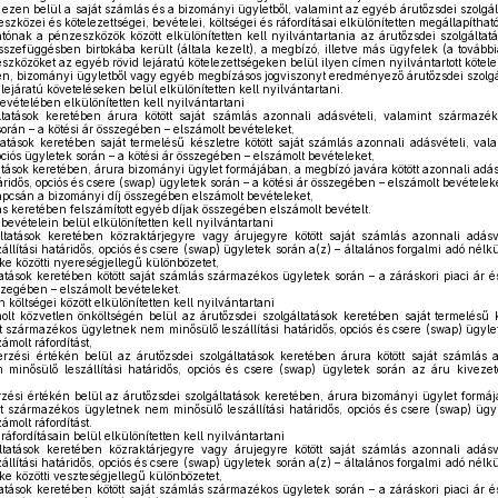
, ezen belül a saját számlás és a bizományi ügyletből, valamint az egyéb árutőzsdei szolgál
közei és kötelezettségei, bevételei, költségei és ráfordításai elkülönítetten megállapíthat
tónak a pénzeszközök között elkülönítetten kell nyilvántartania az árutőzsdei szolgáltat
zefüggésben birtokába került (általa kezelt), a megbízó, illetve más ügyfelek (a tovább
eszközöket az egyéb rövid lejáratú kötelezettségeken belül ilyen címen nyilvántartott köte
, bizományi ügyletből vagy egyéb megbízásos jogviszonyt eredményező árutőzsdei szolgál
lejáratú követeléseken belül elkülönítetten kell nyilvántartani.
evételében elkülönítetten kell nyilvántartani
tatások keretében árura kötött saját számlás azonnali adásvételi, valamint származ
során – a kötési ár összegében – elszámolt bevételeket,
tatások keretében saját termelésű készletre kötött saját számlás azonnali adásvételi, v
iós ügyletek során – a kötési ár összegében – elszámolt bevételeket,
atások keretében, árura bizományi ügylet formájában, a megbízó javára kötött azonnali adá
idős, opciós és csere (swap) ügyletek során – a kötési ár összegében – elszámolt bevételeke
pcsán a bizományi díj összegében elszámolt bevételeket,
ás keretében felszámított egyéb díjak összegében elszámolt bevételt.
vételein belül elkülönítetten kell nyilvántartani
tatások keretében közraktárjegyre vagy árujegyre kötött saját számlás azonnali adás
lítási határidős, opciós és csere (swap) ügyletek során a(z) – általános forgalmi adó nélkül
éke közötti nyereségjellegű különbözetet,
atások keretében kötött saját számlás származékos ügyletek során – a záráskori piaci ár é
szegében – elszámolt bevételeket.
 költségei között elkülönítetten kell nyilvántartani
olt közvetlen önköltségén belül az árutőzsdei szolgáltatások keretében saját termelésű k
t származékos ügyletnek nem minősülő leszállítási határidős, opciós és csere (swap) ügylet
ámolt ráfordítást,
rzési értékén belül az árutőzsdei szolgáltatások keretében árura kötött saját számlás a
inősülő leszállítási határidős, opciós és csere (swap) ügyletek során az áru kivezet
zési értékén belül az árutőzsdei szolgáltatások keretében, árura bizományi ügylet formáj
t származékos ügyletnek nem minősülő leszállítási határidős, opciós és csere (swap) ügy
ámolt ráfordítást.
fordításain belül elkülönítetten kell nyilvántartani
tatások keretében közraktárjegyre vagy árujegyre kötött saját számlás azonnali adásv
lítási határidős, opciós és csere (swap) ügyletek során a(z) – általános forgalmi adó nélkül
éke közötti veszteségjellegű különbözetet,
atások keretében kötött saját számlás származékos ügyletek során – a záráskori piaci ár é