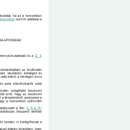
 továbbá, ha az a nemzetközi
 bekezdése
szerinti adatokat a
 SAJÁTOSSÁGAI
dménykimutatásból és a
12. §
lvántartásában az árutőzsdei
it, bevételeit, költségeit és
attól eltérő, a mérlegen kívül
s azok ellenőrzéséről szóló
sdei szolgáltató összevont
ött arról, hogy az összevont
ól a témakörökről, amelyeket a
gy a nemzetközi számviteli
zabályzatot a Bkr.
3. §-a (6)
llalkozás (központ) belföldi
 év közben is kielégíthesse a
.
vel köteles biztosítani, hogy