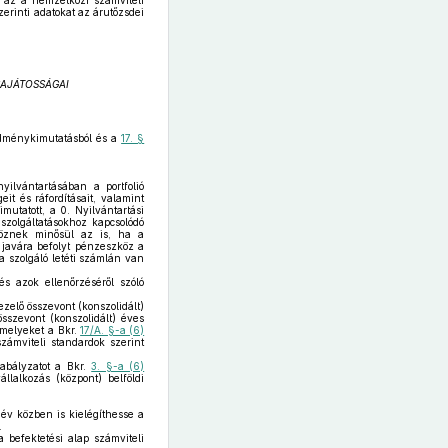
a az a nemzetközi számviteli
zerinti adatokat az árutőzsdei
SAJÁTOSSÁGAI
edménykimutatásból és a
17. §
yilvántartásában a portfolió
it és ráfordításait, valamint
mutatott, a 0. Nyilvántartási
szolgáltatásokhoz kapcsolódó
zköznek minősül az is, ha a
l javára befolyt pénzeszköz a
a szolgáló letéti számlán van
s azok ellenőrzéséről szóló
zelő összevont (konszolidált)
sszevont (konszolidált) éves
 amelyeket a Bkr.
17/A. §-a (6)
ámviteli standardok szerint
zabályzatot a Bkr.
3. §-a (6)
llalkozás (központ) belföldi
 év közben is kielégíthesse a
.
 befektetési alap számviteli