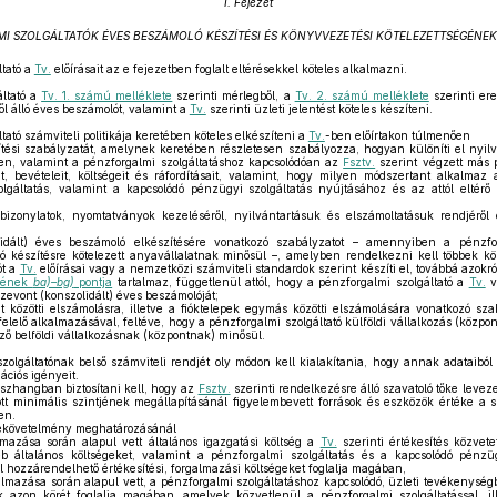
I. Fejezet
MI SZOLGÁLTATÓK ÉVES BESZÁMOLÓ KÉSZÍTÉSI ÉS KÖNYVVEZETÉSI KÖTELEZETTSÉGÉNEK
tató a
Tv.
előírásait az e fejezetben foglalt eltérésekkel köteles alkalmazni.
ltató a
Tv. 1. számú melléklete
szerinti mérlegből, a
Tv. 2. számú melléklete
szerinti er
ből álló éves beszámolót, valamint a
Tv.
szerinti üzleti jelentést köteles készíteni.
ató számviteli politikája keretében köteles elkészíteni a
Tv.
-ben előírtakon túlmenően
ítési szabályzatát, amelynek keretében részletesen szabályozza, hogyan különíti el nyil
ben, valamint a pénzforgalmi szolgáltatáshoz kapcsolódóan az
Fsztv.
szerint végzett más p
it, bevételeit, költségeit és ráfordításait, valamint, hogy milyen módszertant alkalmaz
lgáltatás, valamint a kapcsolódó pénzügyi szolgáltatás nyújtásához és az attól eltér
zonylatok, nyomtatványok kezeléséről, nyilvántartásuk és elszámoltatásuk rendjéről é
dált) éves beszámoló elkészítésére vonatkozó szabályzatot – amennyiben a pénzfor
ó készítésre kötelezett anyavállalatnak minősül –, amelyben rendelkezni kell többek köz
ót a
Tv.
előírásai vagy a nemzetközi számviteli standardok szerint készíti el, továbbá azokr
ésének
ba)–bg)
pontja
tartalmaz, függetlenül attól, hogy a pénzforgalmi szolgáltató a
Tv.
v
szevont (konszolidált) éves beszámolóját;
t közötti elszámolásra, illetve a fióktelepek egymás közötti elszámolására vonatkozó sza
elelő alkalmazásával, feltéve, hogy a pénzforgalmi szolgáltató külföldi vállalkozás (közpon
ező belföldi vállalkozásnak (központnak) minősül.
olgáltatónak belső számviteli rendjét oly módon kell kialakítania, hogy annak adataiból
ciós igényeit.
szhangban biztosítani kell, hogy az
Fsztv.
szerinti rendelkezésre álló szavatoló tőke levez
t minimális szintjének megállapításánál figyelembevett források és eszközök értéke a s
en.
kekövetelmény meghatározásánál
mazása során alapul vett általános igazgatási költség a
Tv.
szerinti értékesítés közvetet
éb általános költségeket, valamint a pénzforgalmi szolgáltatás és a kapcsolódó pénzü
l hozzárendelhető értékesítési, forgalmazási költségeket foglalja magában,
lmazása során alapul vett, a pénzforgalmi szolgáltatáshoz kapcsolódó, üzleti tevékenysé
 azon körét foglalja magában, amelyek közvetlenül a pénzforgalmi szolgáltatással, il