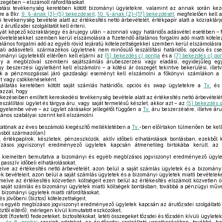
zegében – elszámolt ráfordításokat.
atási tevékenység keretében kötött bizományi ügyletekre, valamint az annak során keze
re a Bkr.
9. §-ának (3)–(5) bekezdéseit
,
10. §-ának (2)–(17) bekezdését
, megfelelően kell 
i tevékenység bevétele alatt az értékesítés nettó árbevételét, értékpapír alatt a közraktár
z árutőzsdei szolgáltatót kell érteni,
át képező közraktárjegy és árujegy után – azonnali vagy határidős adásvétel esetében – fe
követelésekkel szemben kerül elszámolásra a fizetendő általános forgalmi adó miatti kötele
talános forgalmi adó az egyéb rövid lejáratú kötelezettségekkel szemben kerül elszámolásra
ali adásvételi, származékos ügyletnek nem minősülő leszállítási határidős, opciós és cs
ományi ügyletektől eltérően kell eljárni az
(5) bekezdés
c)
pontja
és a
(7) bekezdés
c)
pon
gy a megbízóval szembeni sajátszámlás árubeszerzési vagy eladási, egyidejűleg eg
y beszerzési ügyletként kell elszámolni – a kötési ár összegét tekintve bekerülési, illet
k a pénzmozgással járó gazdasági eseményt kell elszámolni a főkönyvi számlákon a 
t vagy csökkenéseként.
áltatás keretében kötött saját számlás határidős, opciós és swap ügyletekre a
Tv.
és 
azzal, hogy
kezéseiben említett kereskedési tevékenység bevétele alatt az értékesítés nettó árbevételét 
zállítási ügylet és tárgya áru, vagy saját termelésű készlet, akkor azt – az
(5) bekezdés
igyelembe véve – az ügylet zárásakor jellegétől függően a
Tv.
áru beszerzésére, illetve áru
lános szabályai szerint kell elszámolni.
tatónak az éves beszámoló kiegészítő mellékletében a
Tv.
-ben előírtakon túlmenően be kell
tásból származó(an)
, értékpapírok, készletek, pénzeszközök, aktív időbeli elhatárolások bontásban, ezekből
ásos jogviszonyt eredményező ügyletek kapcsán átmenetileg birtokába került, az 
ön kiemelten bemutatva a bizományi és egyéb megbízásos jogviszonyt eredményező ügyle
 passzív időbeli elhatárolásokat,
lve az értékesítés nettó árbevételét, azon belül a saját számlás ügyletek és a bizományi
 bevételeit, azon belül a saját számlás ügyletek és a bizományi ügyletek miatti bevételeke
melve az értékesítés közvetlen költségeit ezen belül az értékesítés elszámolt közvetlen ö
t saját számlás és bizományi ügyletek miatti költségek bontásban, továbbá a pénzügyi művel
 bizományi ügyletek miatti ráfordításokat,
s jövőbeni (biztos) kötelezettségeit,
s egyéb megbízásos jogviszonyt eredményező ügyletek kapcsán az árutőzsdei szolgáltató b
től eltérő), mérlegen kívül kimutatott eszközöket,
ott (fizetett) fedezeteket, biztosítékokat, letéti összegeket tőzsdei és tőzsdén kívüli ügylete