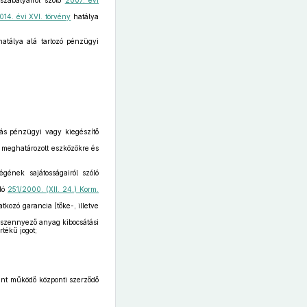
 szabályairól szóló
2007. évi
014. évi XVI. törvény
hatálya
atálya alá tartozó pénzügyi
ás pénzügyi vagy kiegészítő
meghatározott eszközökre és
gének sajátosságairól szóló
óló
251/2000. (XII. 24.) Korm.
kozó garancia (tőke-, illetve
égszennyező anyag kibocsátási
tékű jogot;
ként működő központi szerződő