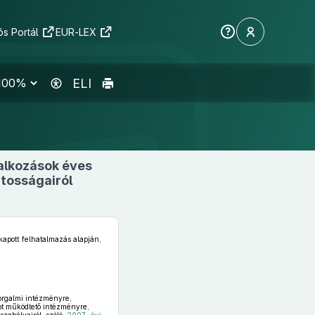
s Portál
EUR-LEX
ELI
lalkozások éves
átosságairól
apott felhatalmazás alapján,
orgalmi intézményre,
tot működtető intézményre,