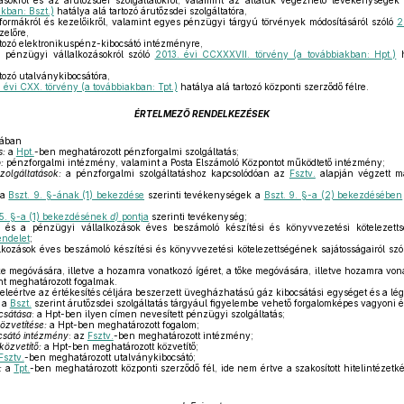
ásokról és az árutőzsdei szolgáltatókról, valamint az általuk végezhető tevékenységek
akban: Bszt.)
hatálya alá tartozó árutőzsdei szolgáltatóra,
 formákról és kezelőikről, valamint egyes pénzügyi tárgyú törvények módosításáról szóló
2
zelőre,
rtozó elektronikuspénz-kibocsátó intézményre,
a pénzügyi vállalkozásokról szóló
2013. évi CCXXXVII. törvény (a továbbiakban: Hpt.)
h
tozó utalványkibocsátóra,
 évi CXX. törvény (a továbbiakban: Tpt.)
hatálya alá tartozó központi szerződő félre.
ÉRTELMEZŐ RENDELKEZÉSEK
sában
s:
a
Hpt.
-ben meghatározott pénzforgalmi szolgáltatás;
:
pénzforgalmi intézmény, valamint a Posta Elszámoló Központot működtető intézmény;
zolgáltatások:
a pénzforgalmi szolgáltatáshoz kapcsolódóan az
Fsztv.
alapján végzett m
a
Bszt. 9. §-ának (1) bekezdése
szerinti tevékenységek a
Bszt. 9. §-a (2) bekezdésében
 5. §-a (1) bekezdésének
d)
pontja
szerinti tevékenység;
 és a pénzügyi vállalkozások éves beszámoló készítési és könyvvezetési kötelezettsé
endelet
;
lkozások éves beszámoló készítési és könyvvezetési kötelezettségének sajátosságairól sz
e megóvására, illetve a hozamra vonatkozó ígéret, a tőke megóvására, illetve hozamra vonat
nt meghatározott fogalmak.
beleértve az értékesítés céljára beszerzett üvegházhatású gáz kibocsátási egységet és a l
, a
Bszt.
szerint árutőzsdei szolgáltatás tárgyául figyelembe vehető forgalomképes vagyoni ér
csátása
: a Hpt-ben ilyen címen nevesített pénzügyi szolgáltatás;
közvetítése:
a Hpt-ben meghatározott fogalom;
csátó intézmény
: az
Fsztv.
-ben meghatározott intézmény;
közvetítő:
a Hpt-ben meghatározott közvetítő;
Fsztv.
-ben meghatározott utalványkibocsátó;
:
a
Tpt.
-ben meghatározott központi szerződő fél, ide nem értve a szakosított hitelintézet