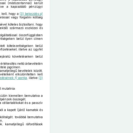
ssal (módszertannal) került
etve a kapcsolódó pénzügyi
i kell, hogy a
(3) bekezdés
a)
árással vagy forgalmi költség
ével köteles biztosítani, hogy
égekből származó eszközei és
lgáltatással összefüggésben
zettségeken belül ilyen címen
ott kötelezettségeken belül
fizetéseket, illetve az ügyfél
ejáratú követeléseken belül
 értékesítés nettó árbevételén
étele jogcímen.
kamatjellegű bevételek között,
ételként elkülönítetten kell
kezdésének
f)
pontja
, illetve
(3)
l mutatnia:
l külön kiemelten bemutatva a
élpénzek összegét,
 céltartalékokat és a passzív
ól a kapott (járó) kamatok és
 költségét, továbbá bemutatva
n,
k, kamatjellegű ráfordítások