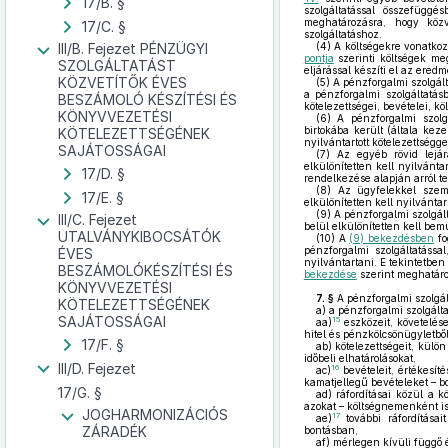
17/B. §
szolgáltatással összefüggé
meghatározásra, hogy közv
17/C. §
szolgáltatáshoz.
III/B. Fejezet PÉNZÜGYI
(4)
A költségekre vonatkozó
pontja
szerinti költségek meg
SZOLGÁLTATÁST
eljárással készíti el az ered
KÖZVETÍTŐK ÉVES
(5)
A pénzforgalmi szolgált
a pénzforgalmi szolgáltatás
BESZÁMOLÓ KÉSZÍTÉSI ÉS
kötelezettségei, bevételei, kö
KÖNYVVEZETÉSI
(6)
A pénzforgalmi szolgá
birtokába került (általa kez
KÖTELEZETTSÉGÉNEK
nyilvántartott kötelezettségg
SAJÁTOSSÁGAI
(7)
Az egyéb rövid lejára
elkülönítetten kell nyilvánta
17/D. §
rendelkezése alapján arról tel
(8)
Az ügyfelekkel szembe
17/E. §
elkülönítetten kell nyilvántar
(9)
A pénzforgalmi szolgált
III/C. Fejezet
belül elkülönítetten kell bem
UTALVÁNYKIBOCSÁTÓK
(10)
A
(9) bekezdésben
fo
pénzforgalmi szolgáltatássa
ÉVES
nyilvántartani. E tekintetben
BESZÁMOLÓKÉSZÍTÉSI ÉS
bekezdése
szerint meghatározo
KÖNYVVEZETÉSI
7. §
A pénzforgalmi szolgál
KÖTELEZETTSÉGÉNEK
a)
a pénzforgalmi szolgálta
SAJÁTOSSÁGAI
15
aa)
eszközeit, követelése
hitel és pénzkölcsönügyletbő
17/F. §
ab)
kötelezettségeit, külön
időbeli elhatárolásokat,
III/D. Fejezet
16
ac)
bevételeit, értékesít
kamatjellegű bevételeket – b
17/G. §
ad)
ráfordításai közül a k
azokat – költségnemenként is
JOGHARMONIZÁCIÓS
17
ae)
további ráfordításai
ZÁRADÉK
bontásban,
af)
mérlegen kívüli függő és