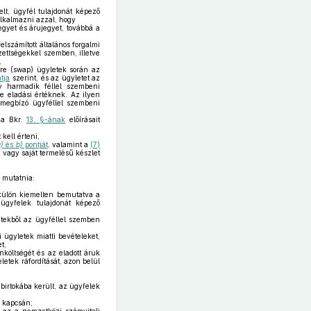
lt, ügyfél tulajdonát képező
alkalmazni azzal, hogy
jegyet és árujegyet, továbbá a
lszámított általános forgalmi
zettségekkel szemben, illetve
,
ere (swap) ügyletek során az
tja
szerint, és az ügyletet az
y harmadik féllel szembeni
ve eladási értéknek. Az ilyen
megbízó ügyféllel szembeni
a Bkr.
13. §-ának
előírásait
kell érteni,
a)
és
b)
pontját
, valamint a
(7)
 vagy saját termelésű készlet
 mutatnia:
 külön kiemelten bemutatva a
ügyfelek tulajdonát képező
tekből az ügyféllel szemben
 ügyletek miatti bevételeket,
t,
nköltségét és az eladott áruk
etek ráfordítását, azon belül
irtokába került, az ügyfelek
k kapcsán;