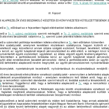
., és 8. pontjai
szerinti adatokat, az árutőzsdei szolgáltató vonatkozásában, továbbá, h
dált beszámolót készítő anyavállalatnak minősül, akkor a Bkr.
17/A. §-ának (6) bekezdése
s
III. Fejezet
SI ALAPKEZELŐK ÉVES BESZÁMOLÓ KÉSZÍTÉSI ÉS KÖNYVVEZETÉSI KÖTELEZETTSÉGÉNEK 
elő a
Tv.
előírásait az e fejezetben foglalt eltérésekkel köteles alkalmazni.
zelő a
Tv. 1. számú melléklete
szerinti mérlegből, a
Tv. 2. számú melléklete
szerinti er
ből álló éves beszámolót, valamint a
Tv.
szerinti üzleti jelentést köteles készíteni.
lő a számviteli politikája keretében köteles elkészíteni a
Tv.
-ben előírtakon túlmenően
ítési szabályzatát, amelynek keretében részletesen szabályozza, hogyan különíti el n
letkező vagy közvetlenül annak céljára szolgáló eszközeit, forrásait, bevételeit, költsége
került, az ügyfél tulajdonát képező pénzeszközöket és attól eltérő, a mérlegen kívül ki
ilvántartott egyéb eszközöket, ügyleteket, az általa végzett egyéb tevékenységekhez, 
 E tekintetben a portfoliókezelő birtokába kerül, az ügyfél tulajdonát képező pénzes
ügyfél által rendelkezésre bocsátott pénzeszköz, illetve a portfoliókezelés során az ügyfé
kezelő befektetési alapkezelő nevére megnyitott, az ügyfél pénzeszközeinek nyilvántartásár
zonylatok, nyomtatványok kezeléséről, nyilvántartásuk és elszámoltatásuk rendjéről é
lt) éves beszámoló elkészítésére vonatkozó szabályzatot – amennyiben a befektetési alapke
ötelezett anyavállalatnak minősül – amelyben rendelkezni kell többek arról, hogy az ö
gy a nemzetközi számviteli standardok szerint készíti el, továbbá azokról a témakörökről,
a
tartalmaz, függetlenül attól, hogy a befektetési alapkezelő a
Tv.
vagy a nemzetközi sz
lt) éves beszámolóját;
t közötti elszámolásra, illetve a fióktelepek egymás közötti elszámolására vonatkozó s
foglaltak megfelelő alkalmazásával, feltéve, hogy a befektetési alapkezelő külföldi vá
iókteleppel rendelkező belföldi vállalkozásnak (központnak) minősül.
apkezelőnek a belső számviteli rendjét oly módon kell kialakítania, hogy annak adataiból
elügyeletével kapcsolatos feladatkörében eljáró Magyar Nemzeti Bank információs igényeit
lő az általa kezelt befektetési alapok vagyonát és az abban bekövetkező változásokat a