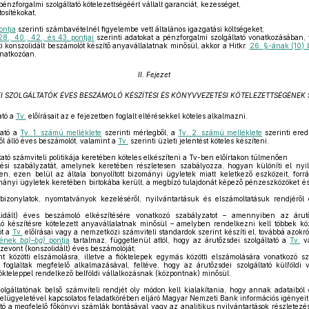
pénzforgalmi szolgáltató kötelezettségéért vállalt garanciát, kezességet,
osítékokat,
;
ontja
szerinti számbavételnél figyelembe vett általános igazgatási költségeket;
8., 40., 42., és 43. pontjai
szerinti adatokat a pénzforgalmi szolgáltató vonatkozásában,
i konszolidált beszámolót készítő anyavállalatnak minősül, akkor a Hitkr.
26. §-ának (10)
onatkozóan.
II. Fejezet
I SZOLGÁLTATÓK ÉVES BESZÁMOLÓ KÉSZÍTÉSI ÉS KÖNYVVEZETÉSI KÖTELEZETTSÉGÉNEK
ató a
Tv.
előírásait az e fejezetben foglalt eltérésekkel köteles alkalmazni.
tató a
Tv. 1. számú melléklete
szerinti mérlegből, a
Tv. 2. számú melléklete
szerinti ere
ből álló éves beszámolót, valamint a
Tv.
szerinti üzleti jelentést köteles készíteni.
ató számviteli politikája keretében köteles elkészíteni a Tv-ben előírtakon túlmenően
tési szabályzatát, amelynek keretében részletesen szabályozza, hogyan különíti el nyi
en, ezen belül az általa bonyolított bizományi ügyletek miatt keletkező eszközeit, forrása
ományi ügyletek keretében birtokába került, a megbízó tulajdonát képező pénzeszközöket és 
zonylatok, nyomtatványok kezeléséről, nyilvántartásuk és elszámoltatásuk rendjéről é
dált) éves beszámoló elkészítésére vonatkozó szabályzatot – amennyiben az árutőz
ló készítésre kötelezett anyavállalatnak minősül – amelyben rendelkezni kell többek köz
ót a
Tv.
előírásai vagy a nemzetközi számviteli standardok szerint készíti el, továbbá azokr
ésének
ba)–bg)
pontja
tartalmaz, függetlenül attól, hogy az árutőzsdei szolgáltató a
Tv.
va
szevont (konszolidált) éves beszámolóját;
t közötti elszámolásra, illetve a fióktelepek egymás közötti elszámolására vonatkozó s
foglaltak megfelelő alkalmazásával, feltéve, hogy az árutőzsdei szolgáltató külföldi vá
iókteleppel rendelkező belföldi vállalkozásnak (központnak) minősül.
lgáltatónak belső számviteli rendjét oly módon kell kialakítania, hogy annak adataiból
elügyeletével kapcsolatos feladatkörében eljáró Magyar Nemzeti Bank információs igényeit
tó a megfelelő főkönyvi számlák bontásával vagy az analitikus nyilvántartások részletezésé