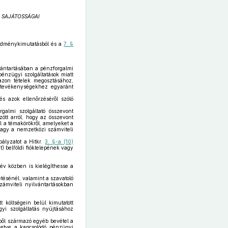
 SAJÁTOSSÁGAI
edménykimutatásból és a
7. §
vántartásában a pénzforgalmi
énzügyi szolgáltatások miatt
 azon tételek megosztásához,
ő tevékenységekhez egyaránt
s azok ellenőrzéséről szóló
galmi szolgáltató összevont
ött arról, hogy az összevont
ól a témakörökről, amelyeket a
agy a nemzetközi számviteli
bályzatot a Hitkr.
3. §-a (10)
t) belföldi fióktelepének vagy
 év közben is kielégíthesse a
etésénél, valamint a szavatoló
zámviteli nyilvántartásokban
t költségein belül kimutatott
gyi szolgáltatás nyújtásához
gből származó egyéb bevétel a
letve a kapcsolódó pénzügyi