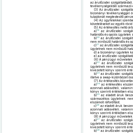
az árutőzsdei szolgáltatásból
tevékenységekből származó esz
(3)
Az árutőzsdei szolgálta
bizományi tevékenységgel öss
tulajdonát megtestesítő pénz
(4)
Az ügyfelekkel szemben
követeléseket az egyéb rövid 
(5)
Az értékesítés nettó árb
19
a)
az árutőzsdei szolgál
határidős és opciós ügyletek 
20
b)
az árutőzsdei szolgál
nem minősülő határidős és opc
21
c)
az árutőzsdei szolgált
ügyletnek nem minősülő határ
d)
a bizományi ügyletek ka
e)
az árutőzsdei szolgáltat
(6)
A pénzügyi műveletek be
22
a)
az árutőzsdei szolgál
ügyletnek nem minősülő leszál
kivezetett könyv szerinti ért
23
b)
az árutőzsdei szolgált
illetve a swap-különbözet ös
(7)
Az értékesítés közvetlen
24
a)
az értékesítés elszám
azonnali adásvételi, valamin
könyv szerinti értékében elsz
25
b)
az eladott áruk besze
származékos ügyletnek nem m
elszámolt ráfordítást,
26
c)
az eladott áruk beszer
azonnali adásvételi, valamin
könyv szerinti értékében elsz
(8)
A pénzügyi műveletek rá
27
a)
az árutőzsdei szolgál
ügyletnek nem minősülő leszál
kivezetett könyv szerinti ért
28
b)
az árutőzsdei szolgált