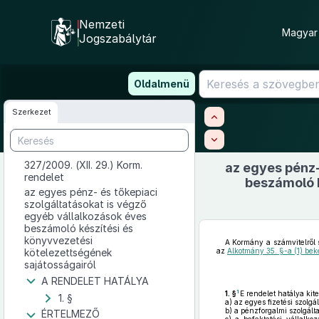
Nemzeti
Magyar 
Jogszabálytár
Ugrás
Oldalmenü
a
tartalomra
Szerkezet
327/2009. (XII. 29.) Korm.
az egyes pénz-
rendelet
beszámoló k
az egyes pénz- és tőkepiaci
szolgáltatásokat is végző
egyéb vállalkozások éves
beszámoló készítési és
könyvvezetési
A Kormány a számvitelről 
kötelezettségének
az
Alkotmány 35. §-a (1) b
sajátosságairól
A RENDELET HATÁLYA
1
1. §
E rendelet hatálya kite
1. §
a)
az egyes fizetési szolgál
b)
a pénzforgalmi szolgálta
ÉRTELMEZŐ