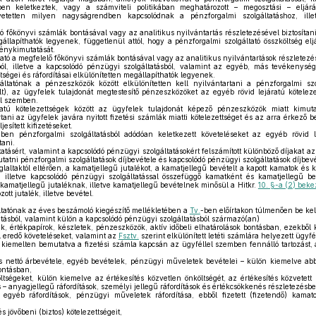
sben keletkeztek, vagy a számviteli politikában meghatározott – megosztási – eljárá
etetten milyen nagyságrendben kapcsolódnak a pénzforgalmi szolgáltatáshoz, ill
 főkönyvi számlák bontásával vagy az analitikus nyilvántartás részletezésével biztosítan
állapíthatók legyenek, függetlenül attól, hogy a pénzforgalmi szolgáltató összköltség elj
ménykimutatását.
ató a megfelelő főkönyvi számlák bontásával vagy az analitikus nyilvántartások részletezés
ból, illetve a kapcsolódó pénzügyi szolgáltatásból, valamint az egyéb, más tevékenys
ltségei és ráfordításai elkülönítetten megállapíthatók legyenek.
ltatónak a pénzeszközök között elkülönítetten kell nyilvántartani a pénzforgalmi szo
elt), az ügyfelek tulajdonát megtestesítő pénzeszközöket az egyéb rövid lejáratú kötele
el szemben.
tú kötelezettségek között az ügyfelek tulajdonát képező pénzeszközök miatt kimutat
rtani az ügyfelek javára nyitott fizetési számlák miatti kötelezettséget és az arra érkező be
jesített kifizetéseket.
n pénzforgalmi szolgáltatásból adódóan keletkezett követeléseket az egyéb rövid l
tani.
atásért, valamint a kapcsolódó pénzügyi szolgáltatásokért felszámított különböző díjakat az
utatni pénzforgalmi szolgáltatások díjbevétele és kapcsolódó pénzügyi szolgáltatások díjbev
glaltaktól eltérően, a kamatjellegű jutalékot, a kamatjellegű bevételt a kapott kamatok és 
l, illetve kapcsolódó pénzügyi szolgáltatással összefüggő kamatként és kamatjellegű bev
 kamatjellegű jutaléknak, illetve kamatjellegű bevételnek minősül a Hitkr.
10. §-a (2) be
tt jutalék, illetve bevétel.
tatónak az éves beszámoló kiegészítő mellékletében a
Tv.
-ben előírtakon túlmenően be kel
tásból, valamint külön a kapcsolódó pénzügyi szolgáltatásból származó(an)
k, értékpapírok, készletek, pénzeszközök, aktív időbeli elhatárolások bontásban, ezekbő
l eredő követeléseket, valamint az
Fsztv.
szerint elkülönített letéti számlára helyezett ügyf
 kiemelten bemutatva a fizetési számla kapcsán az ügyféllel szemben fennálló tartozást, a
és nettó árbevétele, egyéb bevételek, pénzügyi műveletek bevételei – külön kiemelve abb
ontásban,
öltségeket, külön kiemelve az értékesítés közvetlen önköltségét, az értékesítés közvetett
 – anyagjellegű ráfordítások, személyi jellegű ráfordítások és értékcsökkenés részletezésbe
t egyéb ráfordítások, pénzügyi műveletek ráfordítása, ebből fizetett (fizetendő) kamato
 jövőbeni (biztos) kötelezettségeit,