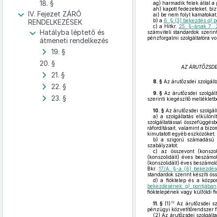
18. §
ag)
harmadik felek által a 
ah)
kapott fedezeteket, bizt
IV. Fejezet ZÁRÓ
ai)
be nem folyt kamatokat
b)
a
6. § (3) bekezdés
a)
p
RENDELKEZÉSEK
c)
a Hitkr.
25. §-ának 7., 2
Hatályba léptető és
számviteli standardok szerint
pénzforgalmi szolgáltatóra v
átmeneti rendelkezés
19. §
20. §
AZ ÁRUTŐZSDE
21. §
8. §
Az árutőzsdei szolgált
22. §
9. §
Az árutőzsdei szolgál
23. §
szerinti kiegészítő melléklet
10. §
Az árutőzsdei szolgált
a)
a szolgáltatás elkülöní
szolgáltatással összefüggésb
ráfordításait, valamint a biz
kimutatott egyéb eszközöket;
b)
a szigorú számadású bi
szabályzatot;
c)
az összevont (konszoli
(konszolidált) éves beszámo
(konszolidált) éves beszámol
Bkr.
17/A. §-a (6) bekezd
standardok szerint készíti ös
d)
a fióktelep és a közpon
bekezdésének
g)
pontjában
fióktelepének vagy külföldi f
18
11. §
(1)
Az árutőzsdei szo
pénzügyi közvetítőrendszer f
(2)
Az árutőzsdei szolgálta