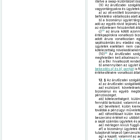
illetve a swap-különbözet öss
(9)
Az árutőzsdei szolgált
vagyontárgyakra és ügyletek
a)
az ott említett bizomány
befektetési vállalkozás alatt a
b)
a bizományi ügylet tárgy
adó az egyéb rövid lejáratú 
az előzetesen felszámított ál
29
c)
az árura kötött azonn
értékpapírokra vonatkozó biz
adott árura vonatkozóan e
sajátszámlás áru eladási vag
ügyletek esetében nem csa
kötelezettség növekedésekén
30
(10)
Az árutőzsdei szolg
megfelelően kell alkalmazni 
a)
a Bkr. hivatkozott rendel
b)
amennyiben az ügylet les
bekezdés
a)
és
b)
pontját
is f
értékesítésére vonatkozó álta
12. §
Az árutőzsdei szolgál
a)
az árutőzsdei szolgálta
aa)
eszközeit, követelések
bizományi és egyéb megbíz
pénzösszeget,
ab)
kötelezettségeit, kül
fennálló tartozást, valamint a
ac)
bevételeit, külön kieme
továbbá a pénzügyi műveletek
ad)
ráfordításait külön kie
beszerzési értékét ez utóbbi
a saját számlás ügyletek és a
ae)
mérlegen kívüli függő é
af)
a bizományi ügyletek é
tulajdonát képező (pénzeszköz
ag)
a kapott, valamint az ad