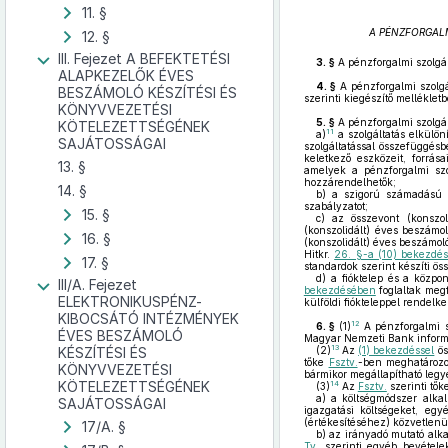
11. §
A PÉNZFORGAL
12. §
III. Fejezet A BEFEKTETÉSI
3. §
A pénzforgalmi szolgál
ALAPKEZELŐK ÉVES
4. §
A pénzforgalmi szolgá
BESZÁMOLÓ KÉSZÍTÉSI ÉS
szerinti kiegészítő melléklet
KÖNYVVEZETÉSI
5. §
A pénzforgalmi szolgált
KÖTELEZETTSÉGÉNEK
11
a)
a szolgáltatás elkülön
SAJÁTOSSÁGAI
szolgáltatással összefüggés
keletkező eszközeit, forrása
13. §
amelyek a pénzforgalmi szo
hozzárendelhetők;
14. §
b)
a szigorú számadású bi
szabályzatot;
15. §
c)
az összevont (konszoli
(konszolidált) éves beszámol
16. §
(konszolidált) éves beszámol
Hitkr.
26. §-a (10) bekezd
17. §
standardok szerint készíti ös
d)
a fióktelep és a közpon
III/A. Fejezet
bekezdésében
foglaltak megf
ELEKTRONIKUSPÉNZ-
külföldi fiókteleppel rendelk
KIBOCSÁTÓ INTÉZMÉNYEK
12
6. §
(1)
A pénzforgalmi sz
ÉVES BESZÁMOLÓ
Magyar Nemzeti Bank informá
13
KÉSZÍTÉSI ÉS
(2)
Az
(1) bekezdéssel
ös
tőke
Fsztv.
-ben meghatározot
KÖNYVVEZETÉSI
bármikor megállapítható legy
KÖTELEZETTSÉGÉNEK
14
(3)
Az
Fsztv.
szerinti tő
a)
a költségmódszer alkal
SAJÁTOSSÁGAI
igazgatási költségeket, egy
(értékesítéséhez) közvetlenü
17/A. §
b)
az irányadó mutató alka
Tv.
szerinti egyéb bevételek