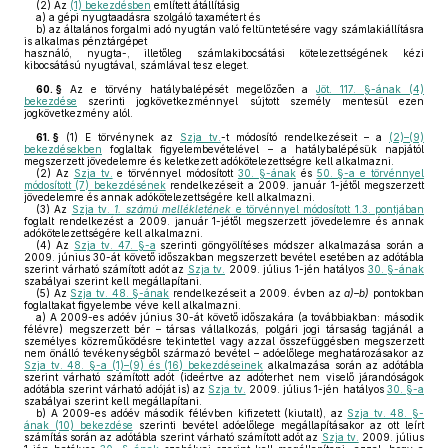
(2)
Az
(1) bekezdésben
említett átállításig
a)
a gépi nyugtaadásra szolgáló taxamétert és
b)
az általános forgalmi adó nyugtán való feltüntetésére vagy számlakiállításra
is alkalmas pénztárgépet
használó, nyugta-, illetőleg számlakibocsátási kötelezettségének kézi
kibocsátású nyugtával, számlával tesz eleget.
60. §
Az e törvény hatálybalépését megelőzően a
Jöt. 117. §-ának (4)
bekezdése
szerinti jogkövetkezménnyel sújtott személy mentesül ezen
jogkövetkezmény alól.
61. §
(1)
E törvénynek az
Szja tv.
-t módosító rendelkezéseit – a
(2)–(9)
bekezdésekben
foglaltak figyelembevételével – a hatálybalépésük napjától
megszerzett jövedelemre és keletkezett adókötelezettségre kell alkalmazni.
(2)
Az
Szja tv.
e törvénnyel módosított
30. §-ának
és
50. §-a e törvénnyel
módosított (7) bekezdésének
rendelkezéseit a 2009. január 1-jétől megszerzett
jövedelemre és annak adókötelezettségére kell alkalmazni.
(3)
Az
Szja tv.
1. számú mellékletének
e törvénnyel módosított 1.3. pontjában
foglalt rendelkezést a 2009. január 1-jétől megszerzett jövedelemre és annak
adókötelezettségére kell alkalmazni.
(4)
Az
Szja tv. 47. §-a
szerinti göngyölítéses módszer alkalmazása során a
2009. június 30-át követő időszakban megszerzett bevétel esetében az adótábla
szerint várható számított adót az
Szja tv.
2009. július 1-jén hatályos
30. §-ának
szabályai szerint kell megállapítani.
(5)
Az
Szja tv. 48. §-ának
rendelkezéseit a 2009. évben az
a)–b)
pontokban
foglaltakat figyelembe véve kell alkalmazni.
a)
A 2009-es adóév június 30-át követő időszakára (a továbbiakban: második
félévre) megszerzett bér – társas vállalkozás, polgári jogi társaság tagjánál a
személyes közreműködésre tekintettel vagy azzal összefüggésben megszerzett
nem önálló tevékenységből származó bevétel – adóelőlege meghatározásakor az
Szja tv. 48. §-a (1)–(9) és (16) bekezdéseinek
alkalmazása során az adótábla
szerint várható számított adót (ideértve az adóterhet nem viselő járandóságok
adótábla szerint várható adóját is) az
Szja tv.
2009. július 1-jén hatályos
30. §-a
szabályai szerint kell megállapítani.
b)
A 2009-es adóév második félévben kifizetett (kiutalt), az
Szja tv. 48. §-
ának (10) bekezdése
szerinti bevétel adóelőlege megállapításakor az ott leírt
számítás során az adótábla szerint várható számított adót az
Szja tv.
2009. július