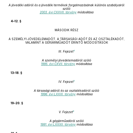
A jövedéki adóról és a jövedéki termékek forgalmazásának különös szabályairól
szóló
2003. évi CXXVII. törvény
módosítása
4–12. §
MÁSODIK RÉSZ
A SZEMÉLYI JÖVEDELEMADÓT, A TÁRSASÁGI ADÓT ÉS AZ OSZTALÉKADÓT,
VALAMINT A GÉPJÁRMŰADÓT ÉRINTŐ MÓDOSÍTÁSOK
4
III. Fejezet
A személyi jövedelemadóról szóló
1995. évi CXVII. törvény
módosítása
13–18. §
5
IV. Fejezet
A társasági adóról és az osztalékadóról szóló
1996. évi LXXXI. törvény
módosítása
19–20. §
6
V. Fejezet
A gépjárműadóról szóló
1991. évi LXXXII. törvény
módosítása