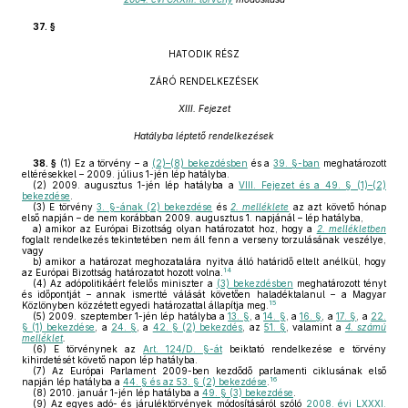
37. §
HATODIK RÉSZ
ZÁRÓ RENDELKEZÉSEK
XIII. Fejezet
Hatályba léptető rendelkezések
38. §
(1)
Ez a törvény – a
(2)–(8) bekezdésben
és a
39. §-ban
meghatározott
eltérésekkel – 2009. július 1-jén lép hatályba.
(2)
2009. augusztus 1-jén lép hatályba a
VIII. Fejezet és a 49. § (1)–(2)
bekezdése
.
(3)
E törvény
3. §-ának (2) bekezdése
és
2. melléklete
az azt követő hónap
első napján – de nem korábban 2009. augusztus 1. napjánál – lép hatályba,
a)
amikor az Európai Bizottság olyan határozatot hoz, hogy a
2. mellékletben
foglalt rendelkezés tekintetében nem áll fenn a verseny torzulásának veszélye,
vagy
b)
amikor a határozat meghozatalára nyitva álló határidő eltelt anélkül, hogy
14
az Európai Bizottság határozatot hozott volna.
(4)
Az adópolitikáért felelős miniszter a
(3) bekezdésben
meghatározott tényt
és időpontját – annak ismertté válását követően haladéktalanul – a Magyar
15
Közlönyben közzétett egyedi határozattal állapítja meg.
(5)
2009. szeptember 1-jén lép hatályba a
13. §
, a
14. §
, a
16. §
, a
17. §
, a
22.
§ (1) bekezdése
, a
24. §
, a
42. § (2) bekezdés
, az
51. §
, valamint a
4. számú
melléklet
.
(6)
E törvénynek az
Art. 124/D. §-át
beiktató rendelkezése e törvény
kihirdetését követő napon lép hatályba.
(7)
Az Európai Parlament 2009-ben kezdődő parlamenti ciklusának első
16
napján lép hatályba a
44. § és az 53. § (2) bekezdése
.
(8)
2010. január 1-jén lép hatályba a
49. § (3) bekezdése
.
(9)
Az egyes adó- és járuléktörvények módosításáról szóló
2008. évi LXXXI.