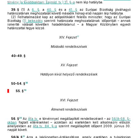
törvény (a továbbiakban: Eajmód. tv.) 31. §-a
nem lép hatályba.
39. §
(1)
A
6. §
, a
40. §
és a
41. §
az Európai Bizottság jóváhagyó
határozatának meghozatalát követő második hónap első napján lép hatályba.
(2)
Felhatalmazást kap az adópolitikáért felelős miniszter, hogy az Európai
Bizottság
(1) bekezdés
szerinti határozata meghozatalának időpontját – annak
ismertté válását követően haladéktalanul – a Magyar Közlönyben egyedi
határozattal tegye közzé.
17
XIV. Fejezet
Módosító rendelkezések
40–49. §
XV. Fejezet
Hatályon kívül helyező rendelkezések
18
50–54. §
19
55. §
XVI. Fejezet
Átmeneti rendelkezések
20
56. §
Az
Áfa tv.
e törvénnyel megállapított rendelkezéseit – az
56/A–58. §-
okban
foglalt eltérésekkel – azokban az esetekben kell alkalmazni először,
amelyekben az
Áfa tv. 84. §-a
szerint megállapított időpont 2009. június 30.
napját követi.
21
56/A. §
Arra a lakóingatlan-értékesítésre, amely esetében a tulajdonjog