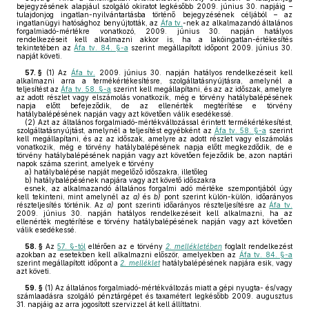
bejegyzésének alapjául szolgáló okiratot legkésőbb 2009. június 30. napjáig –
tulajdonjog ingatlan-nyilvántartásba történő bejegyzésének céljából – az
ingatlanügyi hatósághoz benyújtották, az
Áfa tv.
-nek az alkalmazandó általános
forgalmiadó-mértékre vonatkozó, 2009. június 30. napján hatályos
rendelkezéseit kell alkalmazni akkor is, ha a lakóingatlan-értékesítés
tekintetében az
Áfa tv. 84. §-a
szerint megállapított időpont 2009. június 30.
napját követi.
57. §
(1)
Az
Áfa tv.
2009. június 30. napján hatályos rendelkezéseit kell
alkalmazni arra a termékértékesítésre, szolgáltatásnyújtásra, amelynél a
teljesítést az
Áfa tv. 58. §-a
szerint kell megállapítani, és az az időszak, amelyre
az adott részlet vagy elszámolás vonatkozik, még e törvény hatálybalépésének
napja előtt befejeződik, de az ellenérték megtérítése e törvény
hatálybalépésének napján vagy azt követően válik esedékessé.
(2)
Azt az általános forgalmiadó-mértékváltozással érintett termékértékesítést,
szolgáltatásnyújtást, amelynél a teljesítést egyébként az
Áfa tv. 58. §-a
szerint
kell megállapítani, és az az időszak, amelyre az adott részlet vagy elszámolás
vonatkozik, még e törvény hatálybalépésének napja előtt megkezdődik, de e
törvény hatálybalépésének napján vagy azt követően fejeződik be, azon naptári
napok száma szerint, amelyek e törvény
a)
hatálybalépése napját megelőző időszakra, illetőleg
b)
hatálybalépésének napjára vagy azt követő időszakra
esnek, az alkalmazandó általános forgalmi adó mértéke szempontjából úgy
kell tekinteni, mint amelynél az
a)
és
b)
pont szerint külön-külön, időarányos
részteljesítés történik. Az
a)
pont szerinti időarányos részteljesítésre az
Áfa tv.
2009. június 30. napján hatályos rendelkezéseit kell alkalmazni, ha az
ellenérték megtérítése e törvény hatálybalépésének napján vagy azt követően
válik esedékessé.
58. §
Az
57. §-tól
eltérően az e törvény
2. mellékletében
foglalt rendelkezést
azokban az esetekben kell alkalmazni először, amelyekben az
Áfa tv. 84. §-a
szerint megállapított időpont a
2. melléklet
hatálybalépésének napjára esik, vagy
azt követi.
59. §
(1)
Az általános forgalmiadó-mértékváltozás miatt a gépi nyugta- és/vagy
számlaadásra szolgáló pénztárgépet és taxamétert legkésőbb 2009. augusztus
31. napjáig az arra jogosított szervizzel át kell állíttatni.