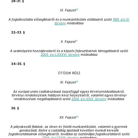
28–31. §
10
IX. Fejezet
A foglalkoztatás elősegítéséről és a munkanélküliek ellátásáról szóló
1991. évi IV.
törvény
módosítása
32–33. §
11
X. Fejezet
A szakképzési hozzájárulásról és a képzés fejlesztésének támogatásáról szóló
2003. évi LXXXVI. törvény
módosítása
34–35. §
ÖTÖDIK RÉSZ
12
XI. Fejezet
Az európai uniós csatlakozással összefüggő egyes törvénymódosításokról,
törvényi rendelkezések hatályon kívül helyezéséről, valamint egyes törvényi
rendelkezések megállapításáról szóló
2004. évi XXIX. törvény
módosítása
36. §
13
XII. Fejezet
A pályakezdő fiatalok, az ötven év feletti munkanélküliek, valamint a gyermek
gondozását, illetve a családtag ápolását követően munkát keresők
foglalkoztatásának elősegítéséről, továbbá az ösztöndíjas foglalkoztatásról szóló
2004. évi CXXIII. törvény
módosítása