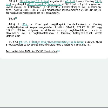
68. §
Az
Flt. e törvény 32. §-ával
megállapított
40. §-át
és az e törvény
33. §-
ával
megállapított
46/B. §-ának (1) bekezdését
a 2009. július 1-jétől megszerzett
jövedelmekre és keletkezett járulékfizetési kötelezettségre kell alkalmazni,
azzal, hogy a 2009. július 10-éig megszerzett jövedelmekre a 2009. június 30-
án hatályos rendelkezéseket kell alkalmazni.
22
69. §
70. §
A
Pftv.
e törvénnyel megállapított rendelkezéseit a törvény
hatálybalépésének napját megelőzően kiváltott START, START PLUSZ vagy
START EXTRA kártyával rendelkező személy foglalkoztatása esetén is
alkalmazni kell a foglalkoztatásnak a törvény hatálybalépését követő
időtartamára.
71. §
Az
Mt. 137. §-ának e törvénnyel módosított (3) bekezdését
a 2009. július
31-ét követően bekövetkező keresőképtelenség esetén kell alkalmazni.
23
1–4. melléklet a 2009. évi XXXV. törvényhez