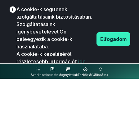
A cookie-k segítenek
szolgáltatásaink biztosításában.
Szolgáltatásaink
igénybevételével Ön
beleegyezik a cookie-k
Elfogadom
használatába.
A cookie-k kezeléséről
részletesebb információt
ide
kattintva olvashat.
Szerkezet
Keresés
Megnyitottak
Eszköztár
Változások