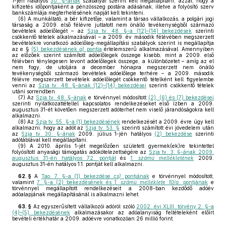
1-jén hatályos
30. §-ának
szabályai szerint kell megállapítani, azzal, hogy a
kifizetés időpontjaként a pénzösszeg postára adásának, illetve a folyósító szerv
bankszámlája megterhelésének napját kell tekinteni.
(6)
A munkáltató, a bér kifizetője, valamint a társas vállalkozás, a polgári jogi
társaság a 2009. első félévre juttatott nem önálló tevékenységből származó
bevételek adóelőlegét – az
Szja tv. 48. §-a (12)–(14) bekezdések
szerinti
csökkentő tételek alkalmazásával – a 2009. év második félévében megszerzett
bevételekre vonatkozó adóelőleg-megállapítási szabályok szerint is megállapítja
az e §
(5) bekezdésének
a)
pontja
értelemszerű alkalmazásával. Amennyiben
az előzőek szerint számított adóelőlegek összege kisebb, mint a 2009. első
félévben ténylegesen levont adóelőlegek összege, a különbözetet – amíg az el
nem fogy, de utoljára a december hónapra megszerzett nem önálló
tevékenységből származó bevételek adóelőlege terhére – a 2009. második
félévre megszerzett bevételek adóelőlegét csökkentő tételként kell figyelembe
venni az
Szja tv. 48. §-ának (12)–(14) bekezdései
szerinti csökkentő tételek
utáni sorrendben.
(7)
Az
Szja tv. 48. §-ának
e törvénnyel módosított
(2), (6) és (7) bekezdései
szerinti nyilatkozattétellel kapcsolatos rendelkezéseket első ízben a 2009.
augusztus 31-ét követően megszerzett adóterhet nem viselő járandóságokra kell
alkalmazni.
(8)
Az
Szja tv. 55. §-a (1) bekezdésének
rendelkezését a 2009. évre úgy kell
alkalmazni, hogy az adót az
Szja tv. 53. §
szerinti számított évi jövedelem után
az
Szja tv. 30. §-ának
2009. július 1-jén hatályos
(2) bekezdése
szerinti
adótáblával kell megállapítani.
(9)
A 2010. április 1-jét megelőzően született gyermek(ek)re tekintettel
folyósított anyasági támogatás adókötelezettségére az
Szja tv. 3. §-ának 2009.
augusztus 31-én hatályos 72. pontját
és
1. számú mellékletének
2009.
augusztus 31-én hatályos 1.1. pontját kell alkalmazni.
62. §
A
Tao. 7. §-a (1) bekezdése
cs)
pontjának
e törvénnyel módosított,
valamint
7. §-a (2) bekezdésének és
1. számú melléklete 10/a.
pontjának
e
törvénnyel megállapított rendelkezéseit a 2008-ban kezdődő adóév
adóalapjának megállapításánál is alkalmazni lehet.
63. §
Az egyszerűsített vállalkozói adóról szóló
2002. évi XLIII. törvény 2. §-a
(4)–(5) bekezdésének
alkalmazásakor az adóalanyiság feltételeként előírt
bevételi értékhatár a 2009. adóévre vonatkozóan 26 millió forint.