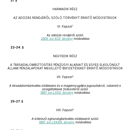
21. §
HARMADIK RÉSZ
AZ ADÓZÁS RENDJÉRŐL SZÓLÓ TÖRVÉNYT ÉRINTŐ MÓDOSÍTÁSOK
7
VI. Fejezet
Az adózás rendjéről szóló
2003. évi XCII. törvény
módosítása
22–24. §
NEGYEDIK RÉSZ
A TÁRSADALOMBIZTOSÍTÁS PÉNZÜGYI ALAPJAIT ÉS EGYES ELKÜLÖNÜLT
ÁLLAMI PÉNZALAPOKAT MEGILLETŐ BEFIZETÉSEKET ÉRINTŐ MÓDOSÍTÁSOK
8
VII. Fejezet
A társadalombiztosítás ellátásaira és a magánnyugdíjra jogosultakról, valamint e
szolgáltatások fedezetéről szóló
1997. évi LXXX. törvény
módosítása
25–27. §
9
VIII. Fejezet
A kötelező egészségbiztosítás ellátásairól szóló
1997. évi LXXXIII. törvény
módosítása