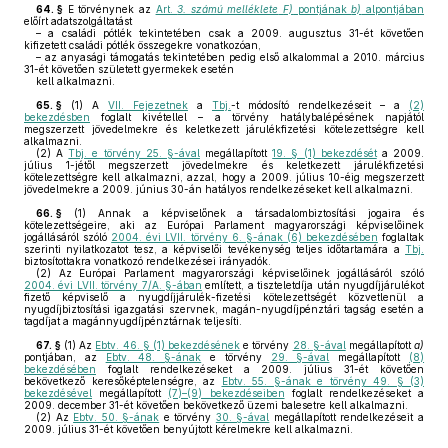
64. §
E törvénynek az
Art.
3. számú melléklete
F)
pontjának
b)
alpontjában
előírt adatszolgáltatást
– a családi pótlék tekintetében csak a 2009. augusztus 31-ét követően
kifizetett családi pótlék összegekre vonatkozóan,
– az anyasági támogatás tekintetében pedig első alkalommal a 2010. március
31-ét követően született gyermekek esetén
kell alkalmazni.
65. §
(1)
A
VII. Fejezetnek
a
Tbj.
-t módosító rendelkezéseit – a
(2)
bekezdésben
foglalt kivétellel – a törvény hatálybalépésének napjától
megszerzett jövedelmekre és keletkezett járulékfizetési kötelezettségre kell
alkalmazni.
(2)
A
Tbj. e törvény 25. §-ával
megállapított
19. § (1) bekezdését
a 2009.
július 1-jétől megszerzett jövedelmekre és keletkezett járulékfizetési
kötelezettségre kell alkalmazni, azzal, hogy a 2009. július 10-éig megszerzett
jövedelmekre a 2009. június 30-án hatályos rendelkezéseket kell alkalmazni.
66. §
(1)
Annak a képviselőnek a társadalombiztosítási jogaira és
kötelezettségeire, aki az Európai Parlament magyarországi képviselőinek
jogállásáról szóló
2004. évi LVII. törvény 6. §-ának (6) bekezdésében
foglaltak
szerinti nyilatkozatot tesz, a képviselői tevékenység teljes időtartamára a
Tbj.
biztosítottakra vonatkozó rendelkezései irányadók.
(2)
Az Európai Parlament magyarországi képviselőinek jogállásáról szóló
2004. évi LVII. törvény 7/A. §-ában
említett, a tiszteletdíja után nyugdíjjárulékot
fizető képviselő a nyugdíjjárulék-fizetési kötelezettségét közvetlenül a
nyugdíjbiztosítási igazgatási szervnek, magán-nyugdíjpénztári tagság esetén a
tagdíjat a magánnyugdíjpénztárnak teljesíti.
67. §
(1)
Az
Ebtv. 46. § (1) bekezdésének
e törvény
28. §-ával
megállapított
a)
pontjában, az
Ebtv. 48. §-ának
e törvény
29. §-ával
megállapított
(8)
bekezdésében
foglalt rendelkezéseket a 2009. július 31-ét követően
bekövetkező keresőképtelenségre, az
Ebtv. 55. §-ának e törvény 49. § (3)
bekezdésével
megállapított
(7)–(9) bekezdéseiben
foglalt rendelkezéseket a
2009. december 31-ét követően bekövetkező üzemi balesetre kell alkalmazni.
(2)
Az
Ebtv. 50. §-ának
e törvény
30. §-ával
megállapított rendelkezéseit a
2009. július 31-ét követően benyújtott kérelmekre kell alkalmazni.