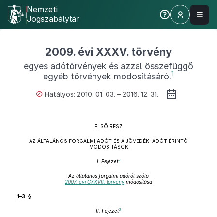
Nemzeti
Jogszabálytár
2009. évi XXXV. törvény
egyes adótörvények és azzal összefüggő
1
egyéb törvények módosításáról
Hatályos: 2010. 01. 03. – 2016. 12. 31.
ELSŐ RÉSZ
AZ ÁLTALÁNOS FORGALMI ADÓT ÉS A JÖVEDÉKI ADÓT ÉRINTŐ
MÓDOSÍTÁSOK
2
I. Fejezet
Az általános forgalmi adóról szóló
2007. évi CXXVII. törvény
módosítása
1–3. §
3
II. Fejezet