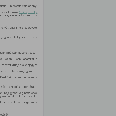
ltala kihirdetett valamennyi
ő az előörökös
6. § a) pontja
 irányadó eljárás szerint a
khelyét, valamint a bejegyzés
ejegyzés előtt jelezze, ha a
yilvántartásban automatikusan
kor ezen utóbbi adatokat a
aüzenetet küldjön a közjegyző
el értesítse a közjegyzőt.
lön-külön be kell jegyezni a
t végintézkedés felbontását a
an bejegyzett végintézkedés
gyszámának feltüntetésével –
tt automatikusan rögzítse a
etéstől,