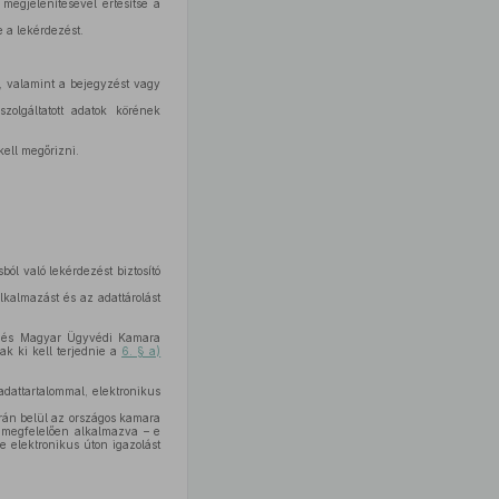
egjelenítésével értesítse a
e a lekérdezést.
ja, valamint a bejegyzést vagy
szolgáltatott adatok körének
kell megőrizni.
ól való lekérdezést biztosító
alkalmazást és az adattárolást
kedés Magyar Ügyvédi Kamara
ak ki kell terjednie a
6. § a)
dattartalommal, elektronikus
rán belül az országos kamara
e megfelelően alkalmazva – e
e elektronikus úton igazolást