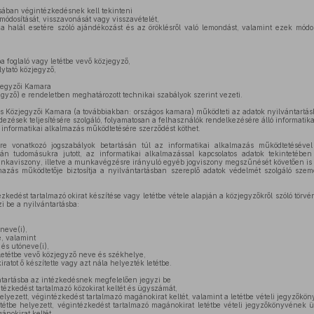
sában végintézkedésnek kell tekinteni
ódosítását, visszavonását vagy visszavételét,
 a halál esetére szóló ajándékozást és az öröklésről való lemondást, valamint ezek módo
a foglaló vagy letétbe vevő közjegyző,
lytató közjegyző,
jegyzői Kamara
egyző) e rendeletben meghatározott technikai szabályok szerint vezeti.
Közjegyzői Kamara (a továbbiakban: országos kamara) működteti az adatok nyilvántartásba
rdezések teljesítésére szolgáló, folyamatosan a felhasználók rendelkezésére álló informatik
informatikai alkalmazás működtetésére szerződést köthet.
e vonatkozó jogszabályok betartásán túl az informatikai alkalmazás működtetéséve
 tudomásukra jutott, az informatikai alkalmazással kapcsolatos adatok tekintetében t
 munkaviszony, illetve a munkavégzésre irányuló egyéb jogviszony megszűnését követően i
azás működtetője biztosítja a nyilvántartásban szereplő adatok védelmét szolgáló személ
zkedést tartalmazó okirat készítése vagy letétbe vétele alapján a közjegyzőkről szóló törv
i be a nyilvántartásba:
óneve(i),
e, valamint
 és utóneve(i),
 letétbe vevő közjegyző neve és székhelye,
atot ő készítette vagy azt nála helyezték letétbe.
ntartásba az intézkedésnek megfelelően jegyzi be
ntézkedést tartalmazó közokirat keltét és ügyszámát,
helyezett, végintézkedést tartalmazó magánokirat keltét, valamint a letétbe vételi jegyzőkö
etétbe helyezett, végintézkedést tartalmazó magánokirat letétbe vételi jegyzőkönyvének 
nokirat keltét.