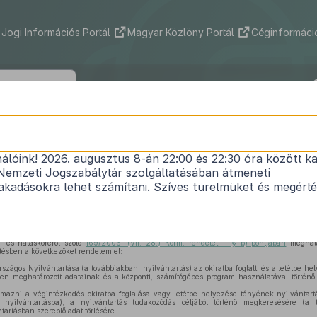
Jogi Információs Portál
Magyar Közlöny Portál
Céginformáció
4/2009. (III. 6.) IRM rendelet
nálóink! 2026. augusztus 8-án 22:00 és 22:30 óra között ka
a Végrendeletek Országos Nyilvántartásáról
Nemzeti Jogszabálytár szolgáltatásában átmeneti
Hatályos: 2023. 09. 22. –
kadásokra lehet számítani. Szíves türelmüket és megért
. évi XLI. törvény 183. § d)–g) pontjaiban
foglalt felhatalmazás alapján, az igazságügyi és 
. (VII. 28.) Korm. rendelet 1. § h) pontjában
meghatározott feladatkörömben eljárva, a
24
- és hatásköréről szóló
169/2006. (VII. 28.) Korm. rendelet 1. § b) pontjában
meghatár
tésben a következőket rendelem el:
zágos Nyilvántartása (a továbbiakban: nyilvántartás) az okiratba foglalt, és a letétbe h
ben meghatározott adatainak és a központi, számítógépes program használatával történő
lmazni a végintézkedés okiratba foglalása vagy letétbe helyezése tényének nyilvántart
 nyilvántartásba), a nyilvántartás tudakozódás céljából történő megkeresésére (a 
ntartásban szereplő adat törlésére.