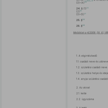
28
(3)–(4)
29
24. §
(1)
30
(2)
31
(3)–(5)
32
25. §
33
26. §
Melléklet a 4/2009. (III. 6.) 
1. A végintézkedő
1.1. családi neve és utóneve
1.2. születési családi neve
1.3. születési helye és idej
1.4. anyja születési család
2. Az okirat
2.1. kelte
2.2. ügyszáma
3. A letét