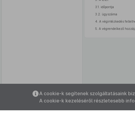
3.1. időpontja
3.2. ügyszáma
4. A végintézkedés fellel
5. A végrendelkező hozzáj
Az oldalmenübe visszatéréshez
A cookie-k segítenek szolgáltatásaink bi
használhatja az
ALT + S
billentyűket.
A cookie-k kezeléséről részletesebb inf