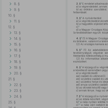
8. §
2
2. §
E rendelet alkalmazá
a)
a végrendeletet, annak m
9. §
b)
az öröklési szerződést,
felbontását.
10. §
3
3. §
A nyilvántartást
11. §
a)
a végintézkedést okiratb
b)
a hagyatéki eljárást lefo
12. §
4
c)
d)
a Magyar Országos Köz
13. §
(a továbbiakban együtt: közj
14. §
5
4. §
(1)
A Magyar Országos 
és törlésére, valamint a leké
15. §
(2)
Az országos kamara az 
16. §
6
5. §
(1)
Az adatvédelemr
tevékenységük végzése során
17. §
titoktartási kötelezettség a
(2)
Az informatikai alkalm
18. §
eszközöket.
19. §
7
6. §
A közjegyző a véginté
a következő sorrendben jegyz
20. §
a)
a végintézkedő
aa)
családi és utóneve(i),
21. §
ab)
születési családi és ut
ac)
születési helye és idej
22. §
ad)
anyja születési családi
b)
az okiratot készítő vagy
23. §
c)
annak ténye, hogy az okir
24. §
8
7. §
A közjegyző a nyilvá
a)
az általa készített, végi
25. §
9
b)
a nála nyíltan letétbe 
10
c)
a nála zárt iratként l
26. §
amennyiben az ismert, a magá