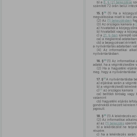
b)
a
8. § (2) bekezdése
sze
számított 72 órán belül intéz
19
15. §
(1)
Ha a közjegyző 
megváltozása miatt ki kell jav
(2)
Az
(1) bekezdésben
fog
(3)
Az országos kamara a
a)
hivatalból a közjegyzőné
b)
hivatalból vagy a közje
c)
a
21. §-ban
szereplő sze
ca)
a megkereső adataiban 
cb)
a bejegyzéssel érintett
a nyilvántartás adataiban val
(4)
Az informatikai alkal
nyilvántartásban.
20
16. §
(1)
Az informatikai 
adatot, ha a végintézkedőre v
(2)
Ha a hagyatéki eljárás
meg, hogy a nyilvántartásba v
21
17. §
A nyilvántartásba b
a)
eljárása során a végintéz
b)
a végintézkedő kérelmér
22
c)
az országos kamara
ca)
belföldi bíróság vagy 
valamint
cb)
hagyatéki eljárás lefoly
gondnoktól érkezett kérelem t
jogosult.
23
18. §
(1)
A lekérdezés az 
(2)
Az informatikai alkalma
a)
az
(1) bekezdés
szerinti
b)
a lekérdezést ne teljes
részére,
c)
ha a lekérdezés során k