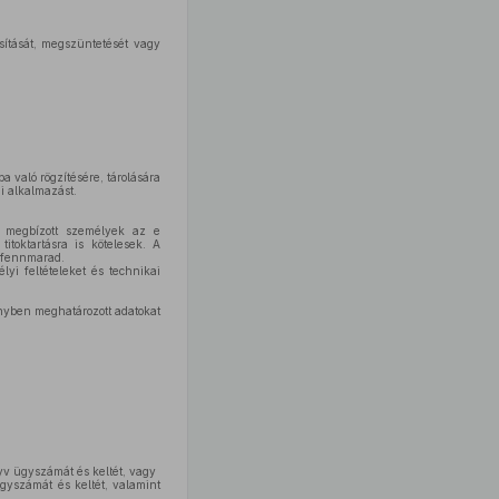
sítását, megszüntetését vagy
 való rögzítésére, tárolására
ai alkalmazást.
l megbízott személyek az e
itoktartásra is kötelesek. A
s fennmarad.
yi feltételeket és technikai
ényben meghatározott adatokat
nyv ügyszámát és keltét, vagy
ügyszámát és keltét, valamint