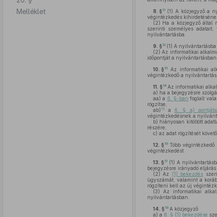
Melléklet
11
8. §
(1)
A közjegyző a nyi
végintézkedés kihirdetésének
(2)
Ha a közjegyző által m
szerinti személyes adatait
nyilvántartásba.
12
9. §
(1)
A nyilvántartásba 
(2)
Az informatikai alkalm
időpontját a nyilvántartásban
13
10. §
Az informatikai al
végintézkedő a nyilvántartás
14
11. §
Az informatikai alka
a)
ha a bejegyzésre szolgál
aa)
a
6. §-ban
foglalt val
rögzítse,
15
ab)
a
6. § a) pontjáb
végintézkedésnek a nyilvánta
b)
hiányosan kitöltött adat
részére,
c)
az adat rögzítését követ
16
12. §
Több végintézkedő 
végintézkedést.
17
13. §
(1)
A nyilvántartásba
bejegyzésre irányadó eljárás 
(2)
Az
(1) bekezdés
szeri
ügyszámát, valamint a korább
rögzíteni kell az új végintézk
(3)
Az informatikai alkal
nyilvántartásban.
18
14. §
A közjegyző
a)
a
8. § (1) bekezdése
sze