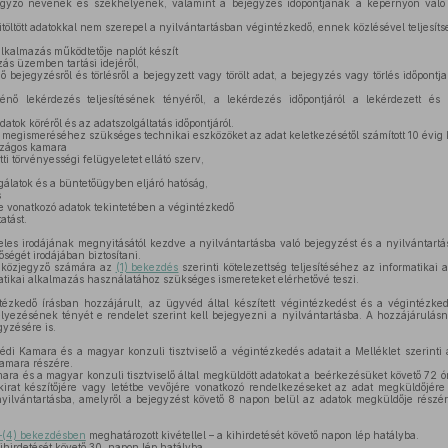
egyző nevének és székhelyének, valamint a bejegyzés időpontjának a képernyőn való m
töltött adatokkal nem szerepel a nyilvántartásban végintézkedő, ennek közlésével teljesíts
alkalmazás működtetője naplót készít
ás üzemben tartási idejéről,
ő bejegyzésről és törlésről a bejegyzett vagy törölt adat, a bejegyzés vagy törlés időpont
énő lekérdezés teljesítésének tényéről, a lekérdezés időpontjáról a lekérdezett és 
datok köréről és az adatszolgáltatás időpontjáról.
 megismeréséhez szükséges technikai eszközöket az adat keletkezésétől számított 10 évig 
szágos kamara
i törvényességi felügyeletet ellátó szerv,
álatok és a büntetőügyben eljáró hatóság,
s
e vonatkozó adatok tekintetében a végintézkedő
atást.
les irodájának megnyitásától kezdve a nyilvántartásba való bejegyzést és a nyilvántartásb
őségét irodájában biztosítani.
 közjegyző számára az
(1) bekezdés
szerinti kötelezettség teljesítéséhez az informatikai 
rmatikai alkalmazás használatához szükséges ismereteket elérhetővé teszi.
ézkedő írásban hozzájárult, az ügyvéd által készített végintézkedést és a végintéz
helyezésének tényét e rendelet szerint kell bejegyezni a nyilvántartásba. A hozzájárulásn
gyzésére is.
i Kamara és a magyar konzuli tisztviselő a végintézkedés adatait a Melléklet szerinti a
kamara részére.
a és a magyar konzuli tisztviselő által megküldött adatokat a beérkezésüket követő 72 ó
okirat készítőjére vagy letétbe vevőjére vonatkozó rendelkezéseket az adat megküldőjér
nyilvántartásba, amelyről a bejegyzést követő 8 napon belül az adatok megküldője részér
–(4) bekezdésben
meghatározott kivétellel – a kihirdetését követő napon lép hatályba.
ihirdetését követő 30. napon lép hatályba.