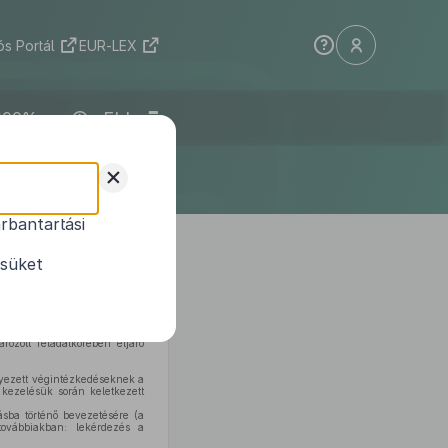
s Portál
EUR-LEX
ELI
+
rbantartási
ésüket
rendészeti miniszter feladat-
. § (5) bekezdés
tekintetében
ozott feladatkörében eljáró
elyezett végintézkedéseknek a
 kezelésük során keletkezett
ásba történő bevezetésére (a
továbbiakban: lekérdezés a