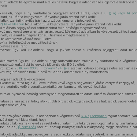
rinti adatok bejegyzése iránt a teljes hatályú hagyatékátadó végzés jogerőre emelkedésén
kedik.
észleli, hogy a nyilvántartásba bejegyzett adatot elírás, vagy a
6. § a) vagy b) pon
ítani, az iránt a bejegyzésre irányadó eljárás szerint intézkedik.
laltak szerinti kijavítás iránt az országos kamara is intézkedhet.
(2) bekezdésben
foglaltakon túl a bejegyzésre irányadó eljárás szerint intézkedik
l található bejegyzéssel érintett okirat fellelhetősége megváltozásának,
gyző megkeresésére a nyilvántartást vezető közjegyző adataiban bekövetkezett változásnak
rvek, valamint a magyar konzuli tisztviselő megkeresésére
bekövetkezett változásnak, illetve
 okirat fellelhetősége megváltozásának
ó átvezetése iránt.
mazást úgy kell kialakítani, hogy a javított adatot a korábban bejegyzett adat melle
alkalmazást úgy kell kialakítani, hogy automatikusan törölje a nyilvántartásból a végint
onatkozó legkorábbi bejegyzés időpontja óta 150 év eltelt.
ról szóló
2010. évi XXXVIII. törvény 124. §-a
alapján történő adategyeztetés alapján az 
ett végintézkedés nem lelhető fel, annak adatait törli a nyilvántartásból.
ejegyzett adatok lekérdezésére
kedést okiratba foglaló, illetve letétbe vevő vagy a hagyatéki eljárást lefolytató közjegyző,
e a végintézkedőre vonatkozó adatkörben bármely közjegyző, továbbá
belföldi nyomozó hatóság törvényben meghatározott feladata ellátása érdekében érkezett 
tatása céljára az azt lefolytató külföldi bíróságtól, közjegyzőtől, más hatóságtól, végrendele
eljesítése céljából
erre szolgáló elektronikus adatlapnak a végintézkedő
6. § a) pontjában
foglalt adataival val
zást úgy kell kialakítani, hogy
 adatlap kitöltőjének nevét és székhelyét, valamint a lekérdezés időpontját a nyilvántartás
ítse, ha az
(1) bekezdés
szerinti adatlap hiányos; erről a hiányosság megjelölésével hiba
itöltött adatokkal megegyezően a végintézkedő adatai szerepelnek a nyilvántartásban,