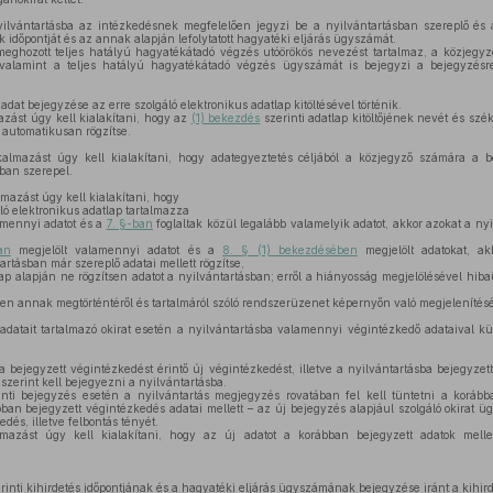
lvántartásba az intézkedésnek megfelelően jegyzi be a nyilvántartásban szereplő és á
 időpontját és az annak alapján lefolytatott hagyatéki eljárás ügyszámát.
eghozott teljes hatályú hagyatékátadó végzés utóörökös nevezést tartalmaz, a közjegyz
, valamint a teljes hatályú hagyatékátadó végzés ügyszámát is bejegyzi a bejegyzésre
adat bejegyzése az erre szolgáló elektronikus adatlap kitöltésével történik.
azást úgy kell kialakítani, hogy az
(1) bekezdés
szerinti adatlap kitöltőjének nevét és szé
 automatikusan rögzítse.
kalmazást úgy kell kialakítani, hogy adategyeztetés céljából a közjegyző számára a b
ban szerepel.
lmazást úgy kell kialakítani, hogy
ó elektronikus adatlap tartalmazza
amennyi adatot és a
7. §-ban
foglaltak közül legalább valamelyik adatot, akkor azokat a n
an
megjelölt valamennyi adatot és a
8. § (1) bekezdésében
megjelölt adatokat, ak
rtásban már szereplő adatai mellett rögzítse,
lap alapján ne rögzítsen adatot a nyilvántartásban; erről a hiányosság megjelölésével hib
ően annak megtörténtéről és tartalmáról szóló rendszerüzenet képernyőn való megjelenítésév
adatait tartalmazó okirat esetén a nyilvántartásba valamennyi végintézkedő adataival kü
 bejegyzett végintézkedést érintő új végintézkedést, illetve a nyilvántartásba bejegyzet
szerint kell bejegyezni a nyilvántartásba.
nti bejegyzés esetén a nyilvántartás megjegyzés rovatában fel kell tüntetni a korább
an bejegyzett végintézkedés adatai mellett – az új bejegyzés alapjául szolgáló okirat ü
edés, illetve felbontás tényét.
mazást úgy kell kialakítani, hogy az új adatot a korábban bejegyzett adatok melle
rinti kihirdetés időpontjának és a hagyatéki eljárás ügyszámának bejegyzése iránt a kihird