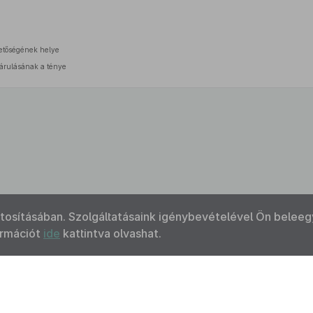
hetőségének helye
árulásának a ténye
ztosításában. Szolgáltatásaink igénybevételével Ön beleeg
ormációt
ide
kattintva olvashat.