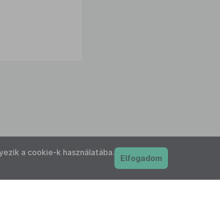
yezik a cookie-k használatába.
Elfogadom