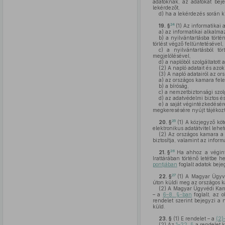
adatoknak, az adatokat bej
lekérdezőt,
d)
ha a lekérdezés során ki
24
19. §
(1)
Az informatikai 
a)
az informatikai alkalmaz
b)
a nyilvántartásba történ
törlést végző feltüntetésével,
c)
a nyilvántartásból tört
megjelölésével,
d)
a naplóból szolgáltatott a
(2)
A napló adatait és azok
(3)
A napló adatairól az or
a)
az országos kamara felett
b)
a bíróság,
c)
a nemzetbiztonsági szolg
d)
az adatvédelmi biztos é
e)
a saját végintézkedésér
megkeresésére nyújt tájékozt
25
20. §
(1)
A közjegyző köte
elektronikus adatátvitel lehet
(2)
Az országos kamara a
biztosítja, valamint az info
26
21. §
Ha ahhoz a végint
Irattárában történő letétbe 
pontjában
foglalt adatok beje
27
22. §
(1)
A Magyar Ügyvéd
úton küldi meg az országos 
(2)
A Magyar Ügyvédi Kamar
– a
6–8. §-ban
foglalt, az 
rendelet szerint bejegyzi a 
küld.
23. §
(1)
E rendelet – a
(2)
(2)
Az
1–22. §
a rendelet k