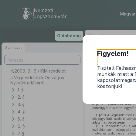
Nemzeti
Magyar 
Jogszabálytár
Ugrás
Oldalmenü
a
tartalomra
Szerkezet
Figyelem!
Tisztelt Felhasz
4/2009. (III. 6.) IRM rendelet
munkák miatt a 
a Végrendeletek Országos
kapcsolatmegsza
Nyilvántartásáról
köszönjük!
1. §
2. §
A közjegyzőkről szóló
1991
és hatásköréről szóló
164/2006
3. §
a pénzügyminiszter feladat
pénzügyminiszterrel egyetér
4. §
1
1. §
(1)
A Végrendeletek Ors
5. §
közjegyzőkről szóló törvény
adatainak összessége.
6. §
(2)
E rendeletet kell alka
továbbiakban: bejegyzés a
7. §
nyilvántartásból) és a nyilvá