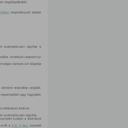
ek megállapításától
tjában
meghatározott adatok
,
tt automatikusan rögzítse a
ézkedőre vonatkozó valamennyi
országos kamara azt állapítja
kérelem teljesítése céljából,
ti végrehajtótól vagy hagyatéki
ó kitöltésével történik.
ban automatikusan rögzítse,
üzenetet küldjön a lekérdező
 erről a
6–8. §-ban
szereplő