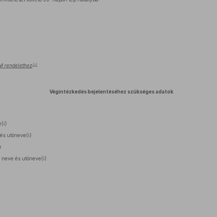
34
IRM rendelethez
Végintézkedés bejelentéséhez szükséges adatok
(i)
 és utóneve(i)
e
i neve és utóneve(i)