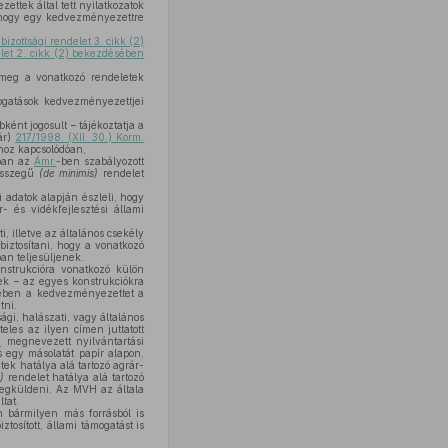
ettek által tett nyilatkozatok
, hogy egy kedvezményezettre
izottsági rendelet 3. cikk (2)
let 2. cikk (2) bekezdésében
meg a vonatkozó rendeletek
mogatások kedvezményezettjei
ént jogosult – tájékoztatja a
ár)
217/1998. (XII. 30.) Korm.
hoz kapcsolódóan,
sban az
Ámr.
-ben szabályozott
 összegű
(de minimis)
rendelet
 adatok alapján észleli, hogy
- és vidékfejlesztési állami
, illetve az általános csekély
biztosítani, hogy a vonatkozó
ban teljesüljenek.
nstrukcióra vonatkozó külön
ek – az egyes konstrukciókra
etében a kedvezményezettet a
tni.
gi, halászati, vagy általános
eles az ilyen címen juttatott
n
megnevezett nyilvántartási
 egy másolatát papír alapon,
ek hatálya alá tartozó agrár-
)
rendelet hatálya alá tartozó
megküldeni. Az MVH az általa
tat.
bármilyen más forrásból is
ztosított, állami támogatást is