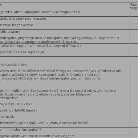
ok
Magy
megj
ejlesztési állami támogatási konstrukció megnevezése
sáról döntő szerv megnevezése
ító szerv megnevezése
nális program
támogatási programon alapuló támogatás, amelyet egyedileg kell bejelenteni a
nem támogatási programon alapuló egyedi támogatás
lyébe lép, vagy annak módosítása, vagy új támogatás
es célja és másodlagos célja(i)
ményezettek köre
(vissza nem térítendő/visszatérítendő támogatás, kedvezményes kamatozású hitel,
ogatás, adókedvezmény, kezességvállalás, árfolyamgarancia stb.)
 támogatás odaítélésének időpontja/támogatási program időtartama
ás minimális/maximális összege és mértéke a támogatási intenzitás, illetve a
startalom maximális mértékében vagy összegében kifejezve
orrás mértéke
olható költségek köre
zatokra (TEÁOR) terjed ki
formációk
stervezet jogi alapja(i) (kérjük, csatolja ennek másolatát)
ram “működési támogatást”?
mogatás valamilyen módon exporttevékenységhez?