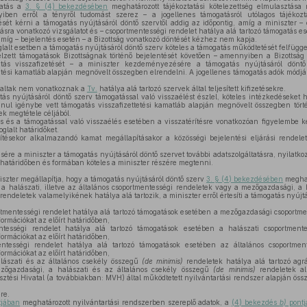
atás a
3. § (4) bekezdésében
meghatározott tájékoztatási kötelezettség elmulasztása 
iben erről a tényről tudomást szerez – a jogellenes támogatásról utólagos tájékozt
sét kérni a támogatás nyújtásáról döntő szervtől addig az időpontig, amíg a miniszter 
sra vonatkozó vizsgálatot és – csoportmentességi rendelet hatálya alá tartozó támogatás ese
e amíg – bejelentés esetén – a Bizottság vonatkozó döntését kézhez nem kapja.
lalt esetben a támogatás nyújtásáról döntő szerv köteles a támogatás működtetését felfügge
lzett támogatások Bizottságnak történő bejelentését követően – amennyiben a Bizottság a
atás visszafizetését – a miniszter kezdeményezésére a támogatás nyújtásáról döntő
ttetési kamatláb alapján megnövelt összegben elrendelni. A jogellenes támogatás adók módj
laltak nem vonatkoznak a
Tv.
hatálya alá tartozó szervek által teljesített kifizetésekre.
 nyújtásáról döntő szerv támogatással való visszaélést észlel, köteles intézkedéseket h
nul igénybe vett támogatás visszafizettetési kamatláb alapján megnövelt összegben törté
k megtétele céljából.
 és a támogatással való visszaélés esetében a visszatérítésre vonatkozóan figyelembe ke
oglalt határidőket.
tésekor alkalmazandó kamat megállapításakor a közösségi bejelentési eljárási rendelet
ére a miniszter a támogatás nyújtásáról döntő szervet további adatszolgáltatásra, nyilatkoz
t határidőben és formában köteles a miniszter részére megtenni.
zter megállapítja, hogy a támogatás nyújtásáról döntő szerv
3. § (4) bekezdésében
meghatá
 halászati, illetve az általános csoportmentességi rendeletek vagy a mezőgazdasági, a ha
rendeletek valamelyikének hatálya alá tartozik, a miniszter erről értesíti a támogatás nyújtá
mentességi rendelet hatálya alá tartozó támogatások esetében a mezőgazdasági csoportmen
ormációkat az előírt határidőben,
tességi rendelet hatálya alá tartozó támogatások esetében a halászati csoportmente
ormációkat az előírt határidőben,
ntességi rendelet hatálya alá tartozó támogatások esetében az általános csoportment
ormációkat az előírt határidőben,
ászati és az általános csekély összegű
(de minimis)
rendeletek hatálya alá tartozó agrá
zőgazdasági, a halászati és az általános csekély összegű
(de minimis)
rendeletek al
tési Hivatal (a továbbiakban: MVH) által működtetett nyilvántartási rendszer alapján összeá
re.
jában
meghatározott nyilvántartási rendszerben szereplő adatok, a
(4) bekezdés
b)
pontj