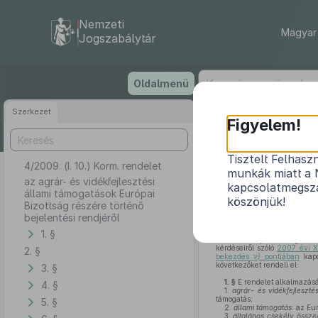
Nemzeti
Magyar 
Jogszabálytár
Ugrás
Oldalmenü
a
tartalomra
Szerkezet
Figyelem!
Tisztelt Felhasz
4/2009. (I. 10.) Korm. rendelet
az agrár- és
munkák miatt a 
az agrár- és vidékfejlesztési
kapcsolatmegsza
állami támogatások Európai
köszönjük!
Bizottság részére történő
bejelentési rendjéről
1. §
A Kormány a mezőgazdaság
kérdéseiről szóló
2007. évi X
2. §
bekezdés
v)
pontjában
kapo
következőket rendeli el:
3. §
1. §
E rendelet alkalmazás
4. §
1.
agrár- és vidékfejleszté
támogatás;
5. §
2.
állami támogatás:
az Eur
3.
általános csekély összeg