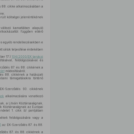
s 88. cikke alkalmazásában a
ére;
erült költségei jelenértékének
áltozó kamatlábon alapuló
lkockázattól függően eltérő
n és egyéb rendelkezésekben e
t célok teljesítése érdekében
ber 17.)
104/2000/EK tanácsi
ításával, feldolgozásával és
ződés 87. és 88. cikkének a
let
módosításáról;
és 88. cikkének a halászati
állami támogatásokra történő
K-Szerződés 93. cikkének
nek
alkalmazására vonatkozó
nak, a Litván Köztársaságnak,
ák Köztársaságnak az Európai
endelet 1. cikk
b)
pontjában
mékek feldolgozására vagy a
)
az EK-Szerződés 87. és 88.
ődés 87. és 88. cikkének a