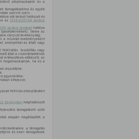
történő alkalmazásáról és a
zati támogatásokhoz és egyéb
ttak szerinti szerv;
tálya alá tartozó halászati és
tve az
1234/2007/EK tanácsi
/EK tanácsi rendelet
hatálya
(parafatermékek); illetve az
tására irányuló tevékenység;
él a művelet eredményeként
t, amelyekkel az állati vagy
 felkínálás, leszállítás vagy
melő által a viszonteladóknak
 értékesítésre előkészíti; az
kek forgalmazásának, ha ez a
ló részvételre;
a;
ási egyenértéke;
rmában kifejezve;
yázati felhívás elkészítéséért
 LV. törvényben
meghatározott
jlesztési támogatásról szóló
ltak alapján megállapított, a
 intézkedésekre, a támogatás
ettjeire és ezen támogatások