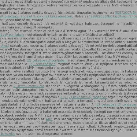
halászati és az általános csekély összegű
(de minimis)
rendeletek által előírt, kedvezményez
kfejlesztési állami támogatások kedvezményezettjei vonatkozásában – az MVH ellenőrzi
es időszakot tekintve
szati és az általános csekély összegű
(de minimis)
támogatás jogcímeken az
1535/2007/EK b
K bizottsági rendelet 3. cikk (2) bekezdésében
, illetve az
1998/2006/EK bizottsági rende
rüljenek túllépésre, továbbá
halászati csekély összegű
(de minimis)
támogatások halmozott összegei ne haladják 
 számára meghatározott összegeket.
 összegű
(de minimis)
rendelet hatálya alá tartozó agrár- és vidékfejlesztési állami tá
dés
d)
pontjában
meghatározott nyilvántartási rendszer működtetése céljából
fejlesztési támogatási szerv – ha az adott szerv az adat kezelésére törvény alapján egyébk
kfejlesztési állami támogatási adatokról a Magyar Államkincstárt (a továbbiakban: Kincst
 Ámr.)
szabályozott módon az általános csekély összegű
(de minimis)
rendelet végrehajtásá
ködtetett kincstári monitoring rendszer alapján adatot szolgáltat kedvezményezetti bontá
dékfejlesztési támogatási szerv adatszolgáltatásában szereplő – az általános csekély
s vidékfejlesztési állami támogatásban részesülő – kedvezményezettekről az MVH részére.
általa vezetett,
(2) bekezdés
d)
pontjában
meghatározott nyilvántartási rendszer szerinti
 vonatkozásában a
(3) bekezdésben
meghatározott feltételek a nyújtani tervezett agrár
m teljesülnek az MVH megtagadja a tervezett támogatás nyújtását.
szati, illetve az általános csoportmentességi rendeletek vagy a mezőgazdasági, a halászati
tek hatálya alá tartozó támogatások esetében a támogatás nyújtásáról döntő szerv köteles 
lenőrzésre vonatkozó cikkeiben foglalt feltételek a támogatások nyilvántartásával kapcsolat
 alá tartozó támogatási konstrukciók támogatástartalmának kiszámítását – az adott ko
rendelet
2. számú melléklete
szerint kell elvégezni. A támogatás nyújtásáról döntő szerv
yokban előírt támogatási intenzitás betartása érdekében – kötelesek a konstrukció ker
talomról tájékoztatni és a kedvezményezettenkénti támogatástartalomról nyilvántartást veze
és vidékfejlesztési állami támogatás a
3. § (2) bekezdés
d)
pontjában
foglalt mezőgazdasá
)
rendeletek valamelyikének hatálya alá tartozik, a támogatás nyújtásáról döntő szerv köt
ogatástartalmáról a kedvezményezettet írásban értesíteni. A
(2) bekezdés
d)
pontjába
ításához a támogatás nyújtásáról döntő szerv a kedvezményezett részére szóló értesítés
n köteles a mezőgazdasági, a halászati és az általános csekély összegű
(de minimis)
rendelet
támogatások esetében az MVH részére is, valamint az általános csekély összegű
(de minimis
állami támogatások esetében az
Ámr.
-ben szabályozott módon külön a Kincstár részére is 
er tartalmát a miniszter írásbeli kérésére rendelkezésre bocsátja, illetve abból adatot szolgál
ényezett részben vagy egészben ugyanazon elszámolható költségek vonatkozásában 
támogatás nyújtásáról döntő szervet tájékoztatni a részére más forrásból igényelt, illetve bi
) bekezdés
szerint számított támogatástartalmáról.