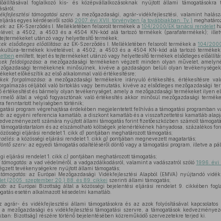
állításával foglalkozó kis- és középvállalkozásoknak nyújtott állami támogatásokra 
sáról;
kfejlesztési támogatási szerv:
a mezőgazdasági, agrár-vidékfejlesztési, valamint halás
ljárás egyes kérdéseiről szóló
2007. évi XVII. törvényben (a továbbiakban: Tv.)
meghatározo
kek:
az EK-Szerződés I. Mellékletében felsorolt termékek a
104/2000/EK tanácsi rendelet
ha
elével; a 4502, a 4503 és a 4504 KN-kód alá tartozó termékek (parafatermékek); ille
s tejtermékeket utánzó vagy helyettesítő termékek;
k elsődleges előállítása:
az EK-Szerződés I. Mellékletében felsorolt termékek a
104/2000
vakultúra-termékek kivételével; a 4502, a 4503 és a 4504 KN-kód alá tartozó termékek 
letben
említett, tejet és tejtermékeket utánzó vagy helyettesítő termékek elsődleges előállí
kek feldolgozása:
a mezőgazdasági termékeken végzett minden olyan művelet, amelyn
mezőgazdasági termékeknek minősülnek, kivéve a gazdaságon belüli olyan tevékenységeke
eket előkészítik az első alkalommal való értékesítésre;
ékek forgalmazása:
a mezőgazdasági termékekre irányuló értékesítés, értékesítésre való
rgalmazás céljából való birtoklás vagy bemutatás, kivéve az elsődleges mezőgazdasági ter
ő értékesítést és bármely olyan tevékenységet, amely a mezőgazdasági termékeket ilyen első
rmelő által a végső fogyasztónak való értékesítés akkor minősül mezőgazdasági termé
a fenntartott helyiségben történik;
gatási program végrehajtása érdekében megjelentetett felhívás a támogatási programban va
áb:
az egyéni referencia kamatláb, a diszkont kamatláb és a visszafizettetési kamatláb alapj
edvezményezett számára nyújtott állami támogatás forint fizetőeszközben számolt támogat
 támogatástartalom és az elszámolható költségek jelenértékének hányadosa, százalékos fo
özösségi eljárási rendelet 1. cikk
d)
pontjában meghatározott támogatás;
zaélés:
a közösségi eljárási rendelet 1. cikk
g)
pontjában megnevezett magatartás;
döntő szerv:
az egyedi támogatás odaítéléséről döntő vagy a támogatási program, illetve a pál
gi eljárási rendelet 1. cikk
c)
pontjában meghatározott támogatás;
i támogatás:
a vad védelméről, a vadgazdálkodásról, valamint a vadászatról szóló
1996. évi
végzett tevékenységekre nyújtott állami támogatás;
i támogatás:
az Európai Mezőgazdasági Vidékfejlesztési Alapból (EMVA) nyújtandó vidékfe
et (2005. szeptember 20.) 88. és 89. cikkei
szerinti állami támogatás;
tláb:
az Európai Bizottság által a közösségi bejelentési eljárási rendelet 9. cikkében fogla
ogatás esetén alkalmazott késedelmi kamatláb.
 agrár- és vidékfejlesztési állami támogatásokra és az azok folyósításával kapcsolatos
, a mezőgazdasági és vidékfejlesztési támogatási szervre, a támogatások kedvezményez
akban: Bizottság) részére történő bejelentésében közreműködő szervezetekre terjed ki.