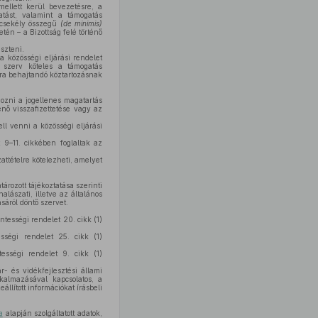
mellett kerül bevezetésre, a
atást, valamint a támogatás
– csekély összegű
(de minimis)
tén – a Bizottság felé történő
szteni.
 közösségi eljárási rendelet
 szerv köteles a támogatás
ára behajtandó köztartozásnak
ozni a jogellenes magatartás
nő visszafizettetése vagy az
ll venni a közösségi eljárási
 9–11. cikkében foglaltak az
attételre kötelezheti, amelyet
rozott tájékoztatása szerinti
lászati, illetve az általános
sáról döntő szervet.
tességi rendelet 20. cikk (1)
sségi rendelet 25. cikk (1)
ességi rendelet 9. cikk (1)
r- és vidékfejlesztési állami
kalmazásával kapcsolatos, a
llított információkat írásbeli
a
alapján szolgáltatott adatok,