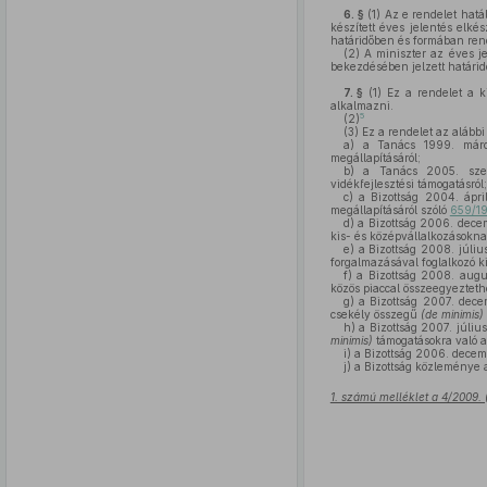
6. §
(1)
Az e rendelet hatál
készített éves jelentés elké
határidőben és formában ren
(2)
A miniszter az éves jel
bekezdésében jelzett határidő 
7. §
(1)
Ez a rendelet a ki
alkalmazni.
5
(2)
(3)
Ez a rendelet az alább
a)
a Tanács 1999. már
megállapításáról;
b)
a Tanács 2005. sze
vidékfejlesztési támogatásról;
c)
a Bizottság 2004. ápri
megállapításáról szóló
659/19
d)
a Bizottság 2006. dece
kis- és középvállalkozásokna
e)
a Bizottság 2008. júliu
forgalmazásával foglalkozó k
f)
a Bizottság 2008. augu
közös piaccal összeegyezteth
g)
a Bizottság 2007. dec
csekély összegű
(de minimis)
h)
a Bizottság 2007. júliu
minimis)
támogatásokra való a
i)
a Bizottság 2006. decem
j)
a Bizottság közleménye a
1. számú melléklet a 4/2009. 