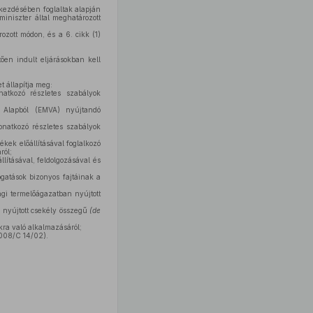
bekezdésében foglaltak alapján
miniszter által meghatározott
ozott módon, és a 6. cikk (1)
ően indult eljárásokban kell
 állapítja meg:
atkozó részletes szabályok
 Alapból (EMVA) nyújtandó
natkozó részletes szabályok
ek előállításával foglalkozó
ról;
lításával, feldolgozásával és
atások bizonyos fajtáinak a
i termelőágazatban nyújtott
 nyújtott csekély összegű
(de
ra való alkalmazásáról;
2008/C 14/02).