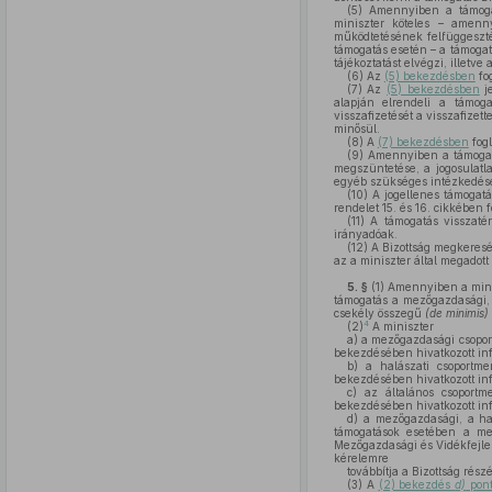
(5)
Amennyiben a támog
miniszter köteles – amenny
működtetésének felfüggeszté
támogatás esetén – a támogatá
tájékoztatást elvégzi, illetv
(6)
Az
(5) bekezdésben
fog
(7)
Az
(5) bekezdésben
je
alapján elrendeli a támog
visszafizetését a visszafize
minősül.
(8)
A
(7) bekezdésben
fog
(9)
Amennyiben a támogatás
megszüntetése, a jogosulatla
egyéb szükséges intézkedése
(10)
A jogellenes támogatás
rendelet 15. és 16. cikkében f
(11)
A támogatás visszatérí
irányadóak.
(12)
A Bizottság megkeresés
az a miniszter által megadot
5. §
(1)
Amennyiben a minis
támogatás a mezőgazdasági, a
csekély összegű
(de minimis)
4
(2)
A miniszter
a)
a mezőgazdasági csoport
bekezdésében hivatkozott inf
b)
a halászati csoportmen
bekezdésében hivatkozott inf
c)
az általános csoportme
bekezdésében hivatkozott inf
d)
a mezőgazdasági, a hal
támogatások esetében a me
Mezőgazdasági és Vidékfejlesz
kérelemre
továbbítja a Bizottság részé
(3)
A
(2) bekezdés
d)
pont