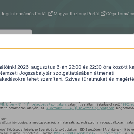
Jogi Információs Portál
Magyar Közlöny Portál
Céginformáció
4/2009. (I. 10.) Korm. rendelet
nálóink! 2026. augusztus 8-án 22:00 és 22:30 óra között ka
 vidékfejlesztési állami támogatások Európai Bizo
Nemzeti Jogszabálytár szolgáltatásában átmeneti
1
történő bejelentési rendjéről
kadásokra lehet számítani. Szíves türelmüket és megért
Hatályos: 2009. 10. 01. – 2012. 12. 20.
i, agrár-vidékfejlesztési, valamint halászati támogatásokhoz és egyéb intézkedésekh
VII. törvény 81. § (1) bekezdés
c)
pontjában
, valamint az államháztartásról szóló
1992. év
tt felhatalmazás alapján, az
Alkotmány 35. § (1) bekezdés
b)
pontjában
meghatározot
ában:
si állami támogatás:
a mezőgazdasági, a halászati, az erdészeti, a vadgazdálkodási, valam
ópai Közösséget létrehozó Szerződés (a továbbiakban: EK-Szerződés) 87. cikkének (1) beke
ű (de minimis) rendelet:
a Bizottság
1998/2006/EK rendelete (2006. december 15.)
a Szer