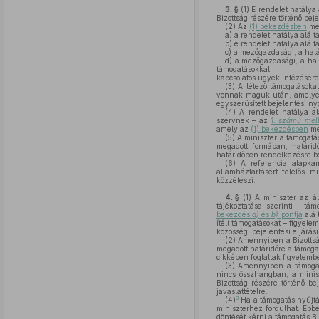
3. §
(1)
E rendelet hatálya 
Bizottság részére történő beje
(2)
Az
(1) bekezdésben
meg
a)
a rendelet hatálya alá t
b)
e rendelet hatálya alá t
c)
a mezőgazdasági, a halász
d)
a mezőgazdasági, a halá
támogatásokkal
kapcsolatos ügyek intézésére
(3)
A létező támogatásokat 
vonnak maguk után, amelyet a
egyszerűsített bejelentési ny
(4)
A rendelet hatálya al
szervnek – az
1. számú mell
amely az
(1) bekezdésben
meg
(5)
A miniszter a támogatá
megadott formában, határidő
határidőben rendelkezésre bo
(6)
A referencia alapkama
államháztartásért felelős m
közzéteszi.
4. §
(1)
A miniszter az ált
tájékoztatása szerinti – tá
bekezdés
a)
és
b)
pontja
alá 
ítélt támogatásokat – figyel
közösségi bejelentési eljárási
(2)
Amennyiben a Bizottság 
megadott határidőre a támogat
cikkében foglaltak figyelembe
(3)
Amennyiben a támogat
nincs összhangban, a minisz
Bizottság részére történő b
javaslattételre.
3
(4)
Ha a támogatás nyújtá
miniszterhez fordulhat. Ebbe
döntését kérni a támogatás B