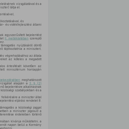
elelésének vizsgálatával és a
zter) látja el.
lentésével,
ékoztatásával, és
ár- és vidékfejlesztési állami
sok egyszerűsített bejelentést
elet
II. mellékletében
szereplő
gez.
 támogatás nyújtásáról döntő
 tájékoztatnia a minisztert,
tés végrehajtásához az általa
lyeket az köteles a megadott
alos értesítését követően az
etett minisztérium honlapján
 bekezdésében
meghatározott
 vizsgálat alapján a
3. § (2)
ténő bejelentésre alkalmasnak
zó közösségi szabályokban és a
felkérésére a miniszter által
jelentési eljárási rendelet 8.
 támogatás a közösségi joggal
etben a miniszter jogosult a
gteremtése érdekében történő
formában kívánja működtetni, a
izenöt napon belül a Kormány
meghozni.