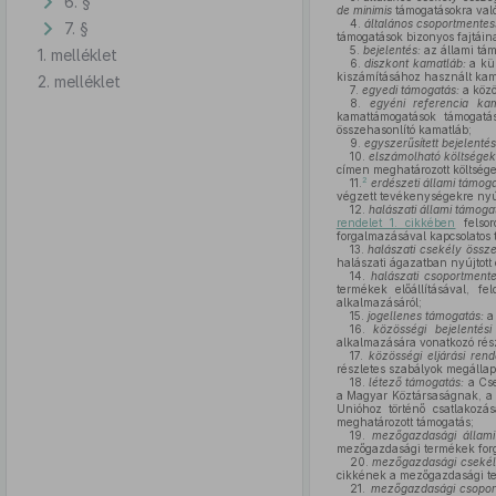
6. §
de minimis
támogatásokra való
4.
általános csoportmentes
7. §
támogatások bizonyos fajtáin
5.
bejelentés:
az állami tám
1. melléklet
6.
diszkont kamatláb:
a kü
kiszámításához használt kama
2. melléklet
7.
egyedi támogatás:
a közö
8.
egyéni referencia ka
kamattámogatások támogatás
összehasonlító kamatláb;
9.
egyszerűsített bejelenté
10.
elszámolható költsége
címen meghatározott költsége
2
11.
erdészeti állami támog
végzett tevékenységekre nyúj
12.
halászati állami támoga
rendelet 1. cikkében
felsor
forgalmazásával kapcsolatos 
13.
halászati csekély össze
halászati ágazatban nyújtott
14.
halászati csoportment
termékek előállításával, fe
alkalmazásáról;
15.
jogellenes támogatás:
a
16.
közösségi bejelentési
alkalmazására vonatkozó rész
17.
közösségi eljárási ren
részletes szabályok megállapí
18.
létező támogatás:
a Cs
a Magyar Köztársaságnak, a 
Unióhoz történő csatlakozá
meghatározott támogatás;
19.
mezőgazdasági állam
mezőgazdasági termékek forg
20.
mezőgazdasági csekély
cikkének a mezőgazdasági te
21.
mezőgazdasági csopor