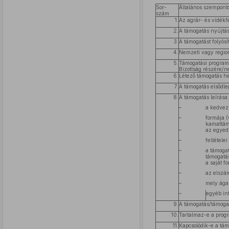
Sor-
Általános szempont
szám
1.
Az agrár- és vidékf
2.
A támogatás nyújtá
3.
A támogatást folyós
4.
Nemzeti vagy regio
5.
Támogatási program/
Bizottság részére/
6.
Létező támogatás he
7.
A támogatás elsődleg
8.
A támogatás leírása:
–
a kedvez
–
formája 
kamattám
–
az egyedi
–
feltételei
–
a támogat
támogatá
–
a saját f
–
az elszám
–
mely ága
–
egyéb in
9.
A támogatás/támogatá
10.
Tartalmaz-e a prog
11.
Kapcsolódik-e a tá