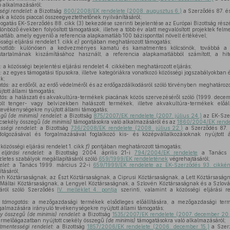
 alkalmazásáról;
ségi rendelet:
a Bizottság
800/2008/EK rendelete (2008. augusztus 6.)
a Szerződés 87. é
ak a közös piaccal összeegyeztethetőnek nyilvánításáról;
ogatás EK-Szerződés 88. cikk (3) bekezdése szerinti bejelentése az Európai Bizottság rész
lönböző években folyósított támogatások, illetve a több év alatt megvalósított projektek felm
tláb, amely egyenlő a referencia alapkamatláb 100 bázisponttal növelt értékével;
sségi eljárási rendelet 1. cikk
e)
pontjában meghatározott támogatás;
matláb:
különösen a kedvezményes kamatú és kamatmentes kölcsönök, továbbá a v
tartalmának kiszámításához használt, a referencia alapkamatlábból számított, a hite
s:
a közösségi bejelentési eljárási rendelet 4. cikkében meghatározott eljárás;
k:
az egyes támogatási típusokra, illetve kategóriákra vonatkozó közösségi jogszabályokba
k;
atás:
az erdőről, az erdő védelméről és az erdőgazdálkodásról szóló törvényben meghatározot
tott állami támogatás;
tás:
a halászati és akvakultúra-termékek piacának közös szervezéséről szóló (1999. decem
olt tenger- vagy belvizekben halászott termékek, illetve akvakultúra-termékek előáll
tevékenységekre nyújtott állami támogatás;
gű (de minimis) rendelet:
a Bizottság
875/2007/EK rendelete (2007. július 24.)
az EK-Szer
 csekély összegű
(de minimis)
támogatásokra való alkalmazásáról és az
1860/2004/EK rende
ességi rendelet:
a Bizottság
736/2008/EK rendelete (2008. július 22.)
a Szerződés 87. 
ldolgozásával és forgalmazásával foglalkozó kis- és középvállalkozásoknak nyújtott 
 közösségi eljárási rendelet 1. cikk
f)
pontjában meghatározott támogatás;
 eljárási rendelet:
a Bizottság 2004. április 21-i
794/2004/EK rendelete
a Tanács E
letes szabályok megállapításáról szóló
659/1999/EK rendeletének
végrehajtásáról;
delet:
a Tanács 1999. március 22-i
659/1999/EK rendelete az EK-Szerződés 93. cikké
tásáról;
eh Köztársaságnak, az Észt Köztársaságnak, a Ciprusi Köztársaságnak, a Lett Köztársaság
Máltai Köztársaságnak, a Lengyel Köztársaságnak, a Szlovén Köztársaságnak és a Szlov
sáról szóló Szerződés
IV. melléklet 4. pontja
szerinti, valamint a közösségi eljárási r
i támogatás:
a mezőgazdasági termékek elsődleges előállítására, a mezőgazdasági ter
almazására irányuló tevékenységekre nyújtott állami támogatás;
 összegű (de minimis) rendelet:
a Bizottság
1535/2007/EK rendelete (2007. december 20.
rmelőágazatban nyújtott csekély összegű
(de minimis)
támogatásokra való alkalmazásáról;
tmentességi rendelet:
a Bizottság
1857/2006/EK rendelete (2006. december 15.)
a Szerz