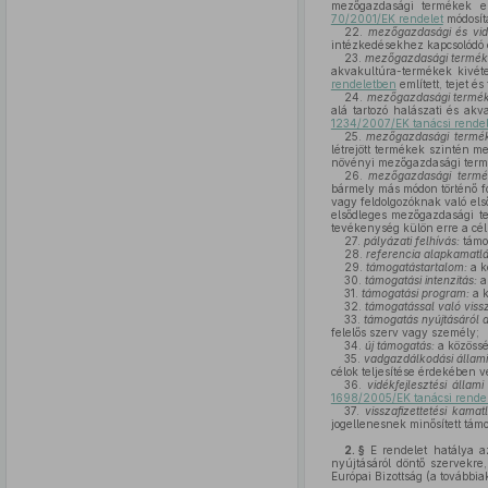
mezőgazdasági termékek elő
70/2001/EK rendelet
módosítá
22.
mezőgazdasági és vidé
intézkedésekhez kapcsolódó e
23.
mezőgazdasági termé
akvakultúra-termékek kivét
rendeletben
említett, tejet é
24.
mezőgazdasági terméke
alá tartozó halászati és ak
1234/2007/EK tanácsi rende
25.
mezőgazdasági termé
létrejött termékek szintén 
növényi mezőgazdasági termék
26.
mezőgazdasági term
bármely más módon történő fo
vagy feldolgozóknak való els
elsődleges mezőgazdasági te
tevékenység külön erre a célr
27.
pályázati felhívás:
támo
28.
referencia alapkamatl
29.
támogatástartalom:
a k
30.
támogatási intenzitás:
a
31.
támogatási program:
a k
32.
támogatással való viss
33.
támogatás nyújtásáról 
felelős szerv vagy személy;
34.
új támogatás:
a közössé
35.
vadgazdálkodási állam
célok teljesítése érdekében 
36.
vidékfejlesztési állam
1698/2005/EK tanácsi rendel
37.
visszafizettetési kama
jogellenesnek minősített tám
2. §
E rendelet hatálya az
nyújtásáról döntő szervekre
Európai Bizottság (a további