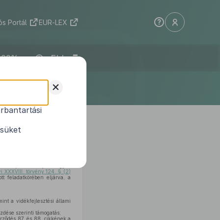
s Portál
EUR-LEX
ELI
+
rbantartási
ttság részére
ésüket
ez kapcsolódó eljárás egyes
i XXXVIII. törvény 124. § (2)
t feladatkörében eljárva, a
int a vidékfejlesztési állami
zdése szerinti támogatás;
ződés 87. és 88. cikkének a