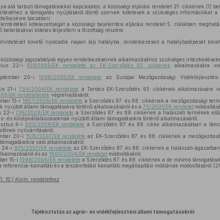
ya alá tartozó támogatásokkal kapcsolatos, a közösségi eljárási rendelet 21. cikkének (1) 
szítéséhez a támogatás nyújtásáról döntő szervek kötelesek a szükséges információkat a 
delkezésre bocsátani.
entéstételi kötelezettségét a közösségi bejelentési eljárási rendelet 5. cikkében meghatár
betartásával köteles teljesíteni a Bizottság részére.
hirdetését követő nyolcadik napon lép hatályba, rendelkezéseit a hatálybalépését követ
i közösségi jogszabályok egyes rendelkezéseinek alkalmazásához szükséges intézkedéseket
cius 22-i
659/1999/EK rendelete az EK-Szerződés 93. cikkének
alkalmazására von
ptember 20-i
1698/2005/EK rendelete
az Európai Mezőgazdasági Vidékfejlesztési
lis 21-i
794/2004/EK rendelete
a Tanács EK-Szerződés 93. cikkének alkalmazására vo
99/EK rendeletének
végrehajtásáról;
mber 15-i
1857/2006/EK rendelete
a Szerződés 87. és 88. cikkének a mezőgazdasági termék
k nyújtott állami támogatásokra történő alkalmazásáról és a
70/2001/EK rendelet
módosításá
s 22-i
736/2008/EK rendelete
a Szerződés 87. és 88. cikkének a halászati termékek előál
is- és középvállalkozásoknak nyújtott állami támogatásokra történő alkalmazásáról;
sztus 6-i
800/2008/EK rendelete
a Szerződés 87. és 88. cikke alkalmazásában a támog
etőnek nyilvánításáról;
ember 20-i
1535/2007/EK rendelete
az EK-Szerződés 87. és 88. cikkének a mezőgazdaság
támogatásokra való alkalmazásáról;
s 24-i
875/2007/EK rendelete
az EK-Szerződés 87. és 88. cikkének a halászati ágazatban
lkalmazásáról és az
1860/2004/EK rendelet
módosításáról;
ber 15-i
1998/2006/EK rendelete
a Szerződés 87. és 88. cikkének a
de minimis
támogatások
 referencia-kamatláb és a leszámítolási kamatláb megállapítási módjának módosításáról (
(I. 10.) Korm. rendelethez
Tájékoztatás az agrár- és vidékfejlesztési állami támogatásokról