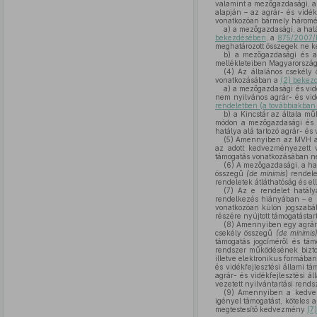
valamint a mezőgazdasági, a 
alapján – az agrár- és vidé
vonatkozóan bármely háromév
a)
a mezőgazdasági, a halá
bekezdésében
, a
875/2007/E
meghatározott összegek ne ke
b)
a mezőgazdasági és a 
mellékleteiben Magyarország
(4)
Az általános csekély
vonatkozásában a
(2) bekez
a)
a mezőgazdasági és vidék
nem nyilvános agrár- és vidé
rendeletben (a továbbiakban:
b)
a Kincstár az általa mű
módon a mezőgazdasági és vi
hatálya alá tartozó agrár- é
(5)
Amennyiben az MVH az 
az adott kedvezményezett
támogatás vonatkozásában ne
(6)
A mezőgazdasági, a halá
összegű
(de minimis
) rendele
rendeletek átláthatóság és el
(7)
Az e rendelet hatálya
rendelkezés hiányában – e 
vonatkozóan külön jogszabál
részére nyújtott támogatástar
(8)
Amennyiben egy agrár- 
csekély összegű
(de minimis
támogatás jogcíméről és tám
rendszer működésének biztos
illetve elektronikus formába
és vidékfejlesztési állami 
agrár- és vidékfejlesztési 
vezetett nyilvántartási rendsz
(9)
Amennyiben a kedvezm
igényel támogatást, köteles a 
megtestesítő kedvezmény
(7