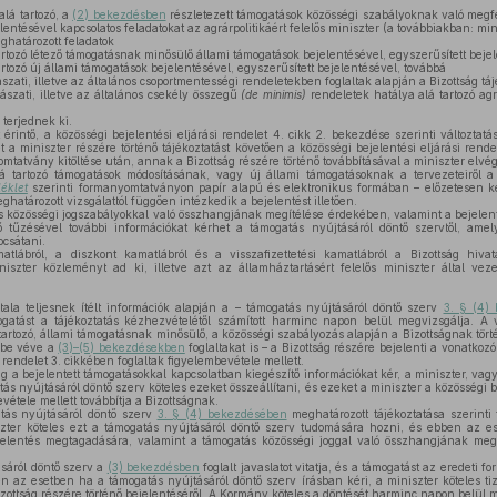
alá tartozó, a
(2) bekezdésben
részletezett támogatások közösségi szabályoknak való megf
lentésével kapcsolatos feladatokat az agrárpolitikáért felelős miniszter (a továbbiakban: minis
határozott feladatok
artozó létező támogatásnak minősülő állami támogatások bejelentésével, egyszerűsített beje
artozó új állami támogatások bejelentésével, egyszerűsített bejelentésével, továbbá
ati, illetve az általános csoportmentességi rendeletekben foglaltak alapján a Bizottság táj
szati, illetve az általános csekély összegű
(de minimis)
rendeletek hatálya alá tartozó agr
 terjednek ki.
érintő, a közösségi bejelentési eljárási rendelet 4. cikk 2. bekezdése szerinti változtatá
 miniszter részére történő tájékoztatást követően a közösségi bejelentési eljárási rend
omtatvány kitöltése után, annak a Bizottság részére történő továbbításával a miniszter elvé
á tartozó támogatások módosításának, vagy új állami támogatásoknak a tervezeteiről a
éklet
szerinti formanyomtatványon papír alapú és elektronikus formában – előzetesen kell
határozott vizsgálattól függően intézkedik a bejelentést illetően.
s közösségi jogszabályokkal való összhangjának megítélése érdekében, valamint a bejelen
 tűzésével további információkat kérhet a támogatás nyújtásáról döntő szervtől, ame
csátani.
tlábról, a diszkont kamatlábról és a visszafizettetési kamatlábról a Bizottság hivat
iniszter közleményt ad ki, illetve azt az államháztartásért felelős miniszter által vez
ala teljesnek ítélt információk alapján a – támogatás nyújtásáról döntő szerv
3. § (4)
mogatást a tájékoztatás kézhezvételétől számított harminc napon belül megvizsgálja. A
tartozó, állami támogatásnak minősülő, a közösségi szabályozás alapján a Bizottságnak tör
embe véve a
(3)–(5) bekezdésekben
foglaltakat is – a Bizottság részére bejelenti a vonatko
 rendelet 3. cikkében foglaltak figyelembevétele mellett.
a bejelentett támogatásokkal kapcsolatban kiegészítő információkat kér, a miniszter, vagy 
ás nyújtásáról döntő szerv köteles ezeket összeállítani, és ezeket a miniszter a közösségi be
vétele mellett továbbítja a Bizottságnak.
ás nyújtásáról döntő szerv
3. § (4) bekezdésében
meghatározott tájékoztatása szerinti
ter köteles ezt a támogatás nyújtásáról döntő szerv tudomására hozni, és ebben az es
ejelentés megtagadására, valamint a támogatás közösségi joggal való összhangjának me
sáról döntő szerv a
(3) bekezdésben
foglalt javaslatot vitatja, és a támogatást az eredeti 
n az esetben ha a támogatás nyújtásáról döntő szerv írásban kéri, a miniszter köteles t
izottság részére történő bejelentéséről. A Kormány köteles a döntését harminc napon belül 