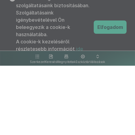
szolgáltatásaink biztosításában.
Szolgáltatásaink
igénybevételével Ön
beleegyezik a cookie-k
Elfogadom
használatába.
A cookie-k kezeléséről
részletesebb információt
ide
kattintva olvashat.
Szerkezet
Keresés
Megnyitottak
Eszköztár
Változások