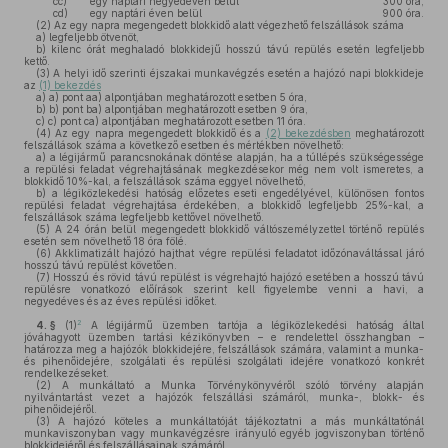
cc)
egy naptári negyedéven belül
300 óra,
cd)
egy naptári éven belül
900 óra.
(2)
Az egy napra megengedett blokkidő alatt végezhető felszállások száma
a)
legfeljebb ötvenöt,
b)
kilenc órát meghaladó blokkidejű hosszú távú repülés esetén legfeljebb
kettő.
(3)
A helyi idő szerinti éjszakai munkavégzés esetén a hajózó napi blokkideje
az
(1) bekezdés
a)
a) pont aa) alpontjában meghatározott esetben 5 óra,
b)
b) pont ba) alpontjában meghatározott esetben 9 óra,
c)
c) pont ca) alpontjában meghatározott esetben 11 óra.
(4)
Az egy napra megengedett blokkidő és a
(2) bekezdésben
meghatározott
felszállások száma a következő esetben és mértékben növelhető:
a)
a légijármű parancsnokának döntése alapján, ha a túllépés szükségessége
a repülési feladat végrehajtásának megkezdésekor még nem volt ismeretes, a
blokkidő 10%-kal, a felszállások száma eggyel növelhető,
b)
a légiközlekedési hatóság előzetes eseti engedélyével, különösen fontos
repülési feladat végrehajtása érdekében, a blokkidő legfeljebb 25%-kal, a
felszállások száma legfeljebb kettővel növelhető.
(5)
A 24 órán belül megengedett blokkidő váltószemélyzettel történő repülés
esetén sem növelhető 18 óra fölé.
(6)
Akklimatizált hajózó hajthat végre repülési feladatot időzónaváltással járó
hosszú távú repülést követően.
(7)
Hosszú és rövid távú repülést is végrehajtó hajózó esetében a hosszú távú
repülésre vonatkozó előírások szerint kell figyelembe venni a havi, a
negyedéves és az éves repülési időket.
2
4. §
(1)
A légijármű üzemben tartója a légiközlekedési hatóság által
jóváhagyott üzemben tartási kézikönyvben – e rendelettel összhangban –
határozza meg a hajózók blokkidejére, felszállások számára, valamint a munka-
és pihenőidejére, szolgálati és repülési szolgálati idejére vonatkozó konkrét
rendelkezéseket.
(2)
A munkáltató a Munka Törvénykönyvéről szóló törvény alapján
nyilvántartást vezet a hajózók felszállási számáról, munka-, blokk- és
pihenőidejéről.
(3)
A hajózó köteles a munkáltatóját tájékoztatni a más munkáltatónál
munkaviszonyban vagy munkavégzésre irányuló egyéb jogviszonyban történő
blokkidejéről és felszállásainak számáról.