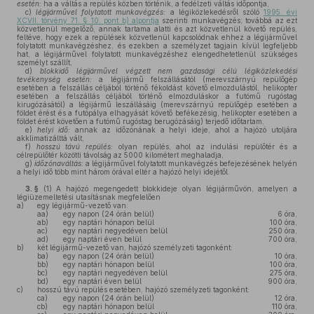
esetén:
ha a váltás a repülés közben történik, a fedélzeti váltás időpontja,
c)
légijárművel folytatott munkavégzés:
a légiközlekedésről szóló
1995. évi
XCVII. törvény 71. § 10. pont b) alpontja
szerinti munkavégzés; továbbá az ezt
közvetlenül megelőző, annak tartama alatti és azt közvetlenül követő repülés,
feltéve, hogy ezek a repülések közvetlenül kapcsolódnak ehhez a légijárművel
folytatott munkavégzéshez, és ezekben a személyzet tagjain kívül legfeljebb
hat, a légijárművel folytatott munkavégzéshez elengedhetetlenül szükséges
személyt szállít,
d)
blokkidő légijárművel végzett nem gazdasági célú légiközlekedési
tevékenység esetén:
a légijármű felszállásától (merevszárnyú repülőgép
esetében a felszállás céljából történő fékoldást követő elmozdulástól, helikopter
esetében a felszállás céljából történő elmozduláskor a futómű rugóstag
kirugózásától) a légijármű leszállásáig (merevszárnyú repülőgép esetében a
földet érést és a futópálya elhagyását követő befékezésig, helikopter esetében a
földet érést követően a futómű rugóstag berugózásáig) terjedő időtartam,
e)
helyi idő:
annak az időzónának a helyi ideje, ahol a hajózó utoljára
akklimatizálttá vált,
f)
hosszú távú repülés:
olyan repülés, ahol az indulási repülőtér és a
célrepülőtér közötti távolság az 5000 kilométert meghaladja,
g)
időzónaváltás:
a légijárművel folytatott munkavégzés befejezésének helyén
a helyi idő több mint három órával eltér a hajózó helyi idejétől.
3. §
(1)
A hajózó megengedett blokkideje olyan légijárművön, amelyen a
légiüzemeltetési utasításnak megfelelően
a)
egy légijármű-vezető van:
aa)
egy napon (24 órán belül)
6 óra,
ab)
egy naptári hónapon belül
100 óra,
ac)
egy naptári negyedéven belül
250 óra,
ad)
egy naptári éven belül
700 óra,
b)
két légijármű-vezető van, hajózó személyzeti tagonként:
ba)
egy napon (24 órán belül)
10 óra,
bb)
egy naptári hónapon belül
100 óra,
bc)
egy naptári negyedéven belül
275 óra,
bd)
egy naptári éven belül
900 óra,
c)
hosszú távú repülés esetében, hajózó személyzeti tagonként:
ca)
egy napon (24 órán belül)
12 óra,
cb)
egy naptári hónapon belül
110 óra,