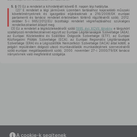
5. §
(1)
Ez a rendelet a kihirdetését követő 8. napon lép hatályba.
3
(2)
E rendelet a légi járművek üzemben tartásához kapcsolódó műszaki
követelményeknek és igazgatási eljárásoknak a 216/2008/EK európai
parlamenti és tanácsi rendelet értelmében történő rögzítéséről szóló, 2012.
október 5-i 965/2012/EU bizottsági rendelet végrehajtásához szükséges
rendelkezéseket állapít meg.
(3)
Ez a rendelet a légiközlekedésről szóló
1995. évi XCVII. törvény
e tárgykört
szabályozó rendelkezéseivel együtt az Európai Légitársaságok Szövetsége (AEA),
az Európai Közlekedési és Szállítási Dolgozók Szövetsége (ETF), az Európai
Közforgalmi Pilóták Szövetsége (ECA), az Európai Regionális Légitársaságok
Szövetsége (ERA) és a Légiszállítók Nemzetközi Szövetsége (IACA) által kötött, a
polgári repülésben dolgozó utazó munkavállalók munkaidejének szervezéséről
szóló európai megállapodásról szóló, 2000. november 27-i 2000/79/EK tanácsi
irányelvnek való megfelelést szolgálja.
A cookie-k segítenek