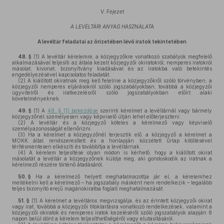
V. Fejezet
A LEVÉLTÁRI ANYAG HASZNÁLATA
A levéltár feladatai az őrizetében lévő iratok tekintetében
48. §
(1)
A levéltár kérelemre, a közjegyzőkre vonatkozó szabályok megfelelő
alkalmazásával teljesíti az általa kezelt közjegyzői okiratokról, nemperes iratokról
másolat, kivonat, bizonyítvány kiadásával és az iratokba való betekintés
engedélyezésével kapcsolatos feladatát.
(2)
A kiállított okiratnak meg kell felelnie a közjegyzőkről szóló törvényben, a
közjegyzői nemperes eljárásokról szóló jogszabályokban, továbbá a közjegyzői
ügyvitelről és iratkezelésről szóló jogszabályokban előírt alaki
követelményeknek.
49. §
(1)
A
48. § (1) bekezdése
szerinti kérelmet a levéltárnál vagy bármely
közjegyzőnél személyesen vagy képviselő útján lehet előterjeszteni.
(2)
A levéltár és a közjegyző köteles a kérelmező vagy képviselő
személyazonosságát ellenőrizni.
(3)
Ha a kérelmet a közjegyzőnél terjesztik elő, a közjegyző a kérelmet a
MOKK által rendszeresített és a honlapján közzétett űrlap kitöltésével
térítésmentesen elkészíti és továbbítja a levéltárnak.
(4)
A kérelem teljesítése olyan módon is kérhető, hogy a kiállított okirat
másolatát a levéltár a közjegyzőnek küldje meg, aki gondoskodik az iratnak a
kérelmező részére történő átadásáról.
50. §
Ha a kérelmező helyett meghatalmazottja jár el, a kérelemhez
mellékelni kell a kérelmező – ha jogszabály másként nem rendelkezik – legalább
teljes bizonyító erejű magánokiratba foglalt meghatalmazását.
51. §
(1)
A kérelmet a levéltáros megvizsgálja, és az érintett közjegyzői okirat
vagy irat, továbbá a közjegyzői titoktartásra vonatkozó rendelkezések, valamint a
közjegyzői okiratok és nemperes iratok kezeléséről szóló jogszabályok alapján 8
napon belül dönt a kérelem teljesíthetőségéről vagy elutasításáról.