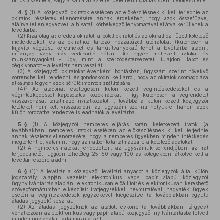
birtokló személy, vagy a kamara) az e rendeletben foglaltak szerint előkészítette.
4. §
(1)
A közjegyzői okiratok esetében az előkészítésnek ki kell terjednie az
okiratok részletes ellenőrzésére annak érdekében, hogy azok összefűzve,
aláírva (ellenjegyezve), a hivatali körbélyegző lenyomatával ellátva kerüljenek a
levéltárba.
(2)
Kizárólag az eredeti okiratot, a pótolt okiratot és az okirathoz fűzött kötelező
mellékleteket, és az okirathoz tartozó, hozzátűzött utóiratokat (különösen a
kijavító végzést, kérelmeket és tanúsítványokat) lehet a levéltárba átadni,
műanyag vagy más védőborító nélkül. Az egyéb mellékelt iratokat és
munkaanyagokat – úgy, mint a szerződéstervezetet, tulajdoni lapot és
cégkivonatot – a levéltár nem veszi át.
(3)
A közjegyzői okiratokat évenkénti bontásban, ügyszám szerint növekvő
sorrendbe kell rendezni, és gondoskodni kell arról, hogy az okiratok csomagolása
alkalmas legyen azok sérülésmentes szállítására.
5
(4)
Az átadónál esetlegesen külön kezelt végintézkedéseket és a
végintézkedéssel kapcsolatos közokiratokat – így különösen a végrendelet
visszavonását tartalmazó nyilatkozatot –, továbbá a külön kezelt közjegyzői
letéteket nem kell visszasorolni az ügyszám szerinti helyükre, hanem azok
külön sorozatba rendezve is leadhatók a levéltárba.
5. §
(1)
A közjegyzői nemperes eljárás során keletkezett iratok (a
továbbiakban: nemperes iratok) esetében az előkészítésnek ki kell terjednie
annak részletes ellenőrzésére, hogy a nemperes ügyekben minden intézkedés
megtörtént-e, valamint hogy az iratborító tartalmazza-e a kötelező adatokat.
(2)
A nemperes iratokat rendezetten, az ügyszámuk sorrendjében, az irat
terjedelmétől függően lehetőleg 25, 50 vagy 100-as kötegekben, átkötve kell a
levéltár részére átadni.
6
6. §
(1)
A levéltár a közjegyzői levéltári anyagot a közjegyzők által külön
jogszabály alapján vezetett elektronikus vagy papír alapú közjegyzői
ügynyilvántartás alapján, elektronikusan előállított és elektronikusan kereshető
szövegformátumban elkészített iratjegyzékkel, névmutatóval, hagyatéki ügyek
esetén a végintézkedések jegyzékével kiegészítve (a továbbiakban együtt:
átadási jegyzék) veszi át.
(2)
Az átadási jegyzéknek az átadott évkörre (a továbbiakban: tárgyév)
vonatkozóan az elektronikus vagy papír alapú közjegyzői nyilvántartásba felvett
minden ügy adatait tartalmaznia kell.