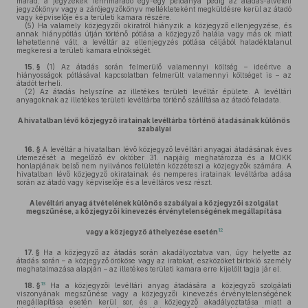
marad, a jegyzékek fennmaradó egy-egy példánya pedig az átadás-átvételi
jegyzőkönyv vagy a zárójegyzőkönyv mellékleteként megküldésre kerül az átadó
vagy képviselője és a területi kamara részére.
(5)
Ha valamely közjegyzői okiratról hiányzik a közjegyző ellenjegyzése, és
annak hiánypótlás útján történő pótlása a közjegyző halála vagy más ok miatt
lehetetlenné vált, a levéltár az ellenjegyzés pótlása céljából haladéktalanul
megkeresi a területi kamara elnökségét.
15. §
(1)
Az átadás során felmerülő valamennyi költség – ideértve a
hiányosságok pótlásával kapcsolatban felmerült valamennyi költséget is – az
átadót terheli.
(2)
Az átadás helyszíne az illetékes területi levéltár épülete. A levéltári
anyagoknak az illetékes területi levéltárba történő szállítása az átadó feladata.
A hivatalban lévő közjegyző iratainak levéltárba történő átadásának különös
szabályai
16. §
A levéltár a hivatalban lévő közjegyző levéltári anyagai átadásának éves
ütemezését a megelőző év október 31. napjáig meghatározza és a MOKK
honlapjának belső nem nyilvános felületén közzéteszi a közjegyzők számára. A
hivatalban lévő közjegyző okiratainak és nemperes iratainak levéltárba adása
során az átadó vagy képviselője és a levéltáros vesz részt.
A levéltári anyag átvételének különös szabályai a közjegyzői szolgálat
megszűnése, a közjegyzői kinevezés érvénytelenségének megállapítása
12
vagy a közjegyző áthelyezése esetén
17. §
Ha a közjegyző az átadás során akadályoztatva van, úgy helyette az
átadás során – a közjegyző örököse vagy az iratokat, eszközöket birtokló személy
meghatalmazása alapján – az illetékes területi kamara erre kijelölt tagja jár el.
13
18. §
Ha a közjegyzői levéltári anyag átadására a közjegyző szolgálati
viszonyának megszűnése vagy a közjegyzői kinevezés érvénytelenségének
megállapítása esetén kerül sor, és a közjegyző akadályoztatása miatt a