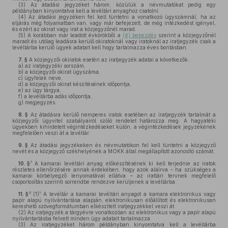
(3)
Az átadási jegyzéket három, közülük a névmutatókat pedig egy
példányban kinyomtatva kell a levéltári anyaghoz csatolni.
(4)
Az átadási jegyzéken fel kell tüntetni a vonatkozó ügyszámnál, ha az
eljárás még folyamatban van, vagy már befejezett, de még intézkedést igényel,
és ezért az okirat vagy irat a közjegyzőnél marad.
(5)
A korábban már leadott évkörökből a
(4) bekezdés
szerint a közjegyzőnél
maradt és utólag leadásra kerülő okiratoknál vagy iratoknál az iratjegyzék csak a
levéltárba kerülő ügyek adatait kell hogy tartalmazza éves bontásban.
7. §
A közjegyzői okiratok esetén az iratjegyzék adatai a következők:
a)
az iratjegyzéki sorszám,
b)
a közjegyzői okirat ügyszáma,
c)
ügyfelek neve,
d)
a közjegyzői okirat készítésének időpontja,
e)
az ügy tárgya,
f)
a levéltárba adás időpontja,
g)
megjegyzés.
8. §
Az átadásra kerülő nemperes iratok esetében az iratjegyzék tartalmát a
közjegyzői ügyvitel szabályairól szóló rendelet határozza meg. A hagyatéki
ügyekben kihirdetett végintézkedéseket külön, a végintézkedések jegyzékének
megfelelően veszi át a levéltár.
9. §
Az átadási jegyzékeken és névmutatókon fel kell tüntetni a közjegyző
nevét és a közjegyző székhelyének a MOKK által megállapított azonosító számát.
7
10. §
A kamarai levéltári anyag előkészítésének ki kell terjednie az iratok
részletes ellenőrzésére annak érdekében, hogy azok aláírva – ha szükséges a
kamarai körbélyegző lenyomatával ellátva – az irattári tervnek megfelelő
csoportosítás szerinti sorrendbe rendezve kerüljenek a levéltárba.
8
9
11. §
(1)
A levéltár a kamarai levéltári anyagot a kamara elektronikus vagy
papír alapú nyilvántartása alapján, elektronikusan előállított és elektronikusan
kereshető szövegformátumban elkészített iratjegyzékkel veszi át.
(2)
Az iratjegyzék a tárgyévre vonatkozóan az elektronikus vagy a papír alapú
nyilvántartásba felvett minden ügy adatait tartalmazza.
(3)
Az iratjegyzéket három példányban kinyomtatva kell a levéltárba