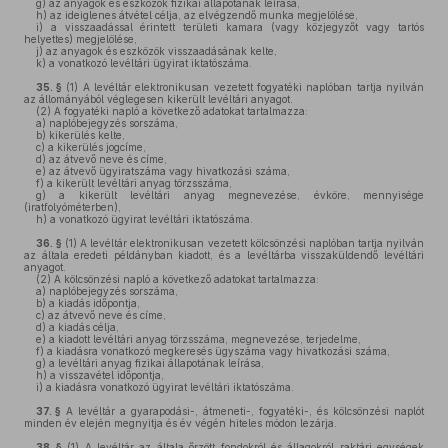
g)
az anyagok és eszközök fizikai állapotának leírása,
h)
az ideiglenes átvétel célja, az elvégzendő munka megjelölése,
i)
a visszaadással érintett területi kamara (vagy közjegyzőt vagy tartós
helyettes) megjelölése,
j)
az anyagok és eszközök visszaadásának kelte,
k)
a vonatkozó levéltári ügyirat iktatószáma.
35. §
(1)
A levéltár elektronikusan vezetett fogyatéki naplóban tartja nyilván
az állományából véglegesen kikerült levéltári anyagot.
(2)
A fogyatéki napló a következő adatokat tartalmazza:
a)
naplóbejegyzés sorszáma,
b)
kikerülés kelte,
c)
a kikerülés jogcíme,
d)
az átvevő neve és címe,
e)
az átvevő ügyiratszáma vagy hivatkozási száma,
f)
a kikerült levéltári anyag törzsszáma,
g)
a kikerült levéltári anyag megnevezése, évköre, mennyisége
(iratfolyóméterben),
h)
a vonatkozó ügyirat levéltári iktatószáma.
36. §
(1)
A levéltár elektronikusan vezetett kölcsönzési naplóban tartja nyilván
az általa eredeti példányban kiadott, és a levéltárba visszaküldendő levéltári
anyagot.
(2)
A kölcsönzési napló a következő adatokat tartalmazza:
a)
naplóbejegyzés sorszáma,
b)
a kiadás időpontja,
c)
az átvevő neve és címe,
d)
a kiadás célja,
e)
a kiadott levéltári anyag törzsszáma, megnevezése, terjedelme,
f)
a kiadásra vonatkozó megkeresés ügyszáma vagy hivatkozási száma,
g)
a levéltári anyag fizikai állapotának leírása,
h)
a visszavétel időpontja,
i)
a kiadásra vonatkozó ügyirat levéltári iktatószáma.
37. §
A levéltár a gyarapodási-, átmeneti-, fogyatéki-, és kölcsönzési naplót
minden év elején megnyitja és év végén hiteles módon lezárja.
38. §
(1)
A levéltár az általa őrzött fondokról és állagokról raktári egységek