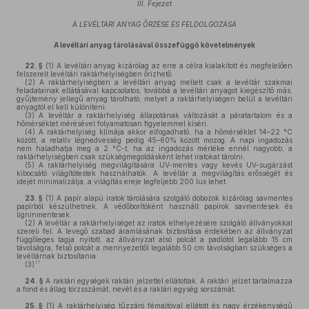
III. Fejezet
A LEVÉLTÁRI ANYAG ŐRZÉSE ÉS FELDOLGOZÁSA
A levéltári anyag tárolásával összefüggő követelmények
22. §
(1)
A levéltári anyag kizárólag az erre a célra kialakított és megfelelően
felszerelt levéltári raktárhelyiségben őrizhető.
(2)
A raktárhelyiségben a levéltári anyag mellett csak a levéltár szakmai
feladatainak ellátásával kapcsolatos, továbbá a levéltári anyagot kiegészítő más,
gyűjtemény jellegű anyag tárolható, melyet a raktárhelyiségen belül a levéltári
anyagtól el kell különíteni.
(3)
A levéltár a raktárhelyiség állapotának változását a páratartalom és a
hőmérséklet mérésével folyamatosan figyelemmel kíséri.
(4)
A raktárhelyiség klímája akkor elfogadható, ha a hőmérséklet 14–22 °C
között, a relatív légnedvesség pedig 45–60% között mozog. A napi ingadozás
nem haladhatja meg a 2 °C-t; ha az ingadozás mértéke ennél nagyobb, a
raktárhelyiségben csak szükségmegoldásként lehet iratokat tárolni.
(5)
A raktárhelyiség megvilágítására UV-mentes vagy kevés UV-sugárzást
kibocsátó világítótestek használhatók. A levéltár a megvilágítás erősségét és
idejét minimalizálja, a világítás ereje legfeljebb 200 lux lehet.
23. §
(1)
A papír alapú iratok tárolására szolgáló dobozok kizárólag savmentes
papírból készülhetnek. A védőborítóként használt papírok savmentesek és
ligninmentesek.
(2)
A levéltár a raktárhelyiséget az iratok elhelyezésére szolgáló állványokkal
szereli fel. A levegő szabad áramlásának biztosítása érdekében az állványzat
függőleges tagja nyitott, az állványzat alsó polcát a padlótól legalább 15 cm
távolságra, felső polcát a mennyezettől legalább 50 cm távolságban szükséges a
levéltárnak biztosítania.
17
(3)
24. §
A raktári egységek raktári jelzettel ellátottak. A raktári jelzet tartalmazza
a fond és állag törzsszámát, nevét és a raktári egység sorszámát.
25. §
(1)
A raktárhelyiség tűzzáró fémajtóval ellátott és nagy érzékenységű