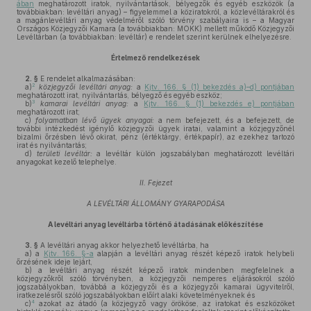
ában
meghatározott iratok, nyilvántartások, bélyegzők és egyéb eszközök (a
továbbiakban: levéltári anyag) – figyelemmel a köziratokról, a közlevéltárakról és
a magánlevéltári anyag védelméről szóló törvény szabályaira is – a Magyar
Országos Közjegyzői Kamara (a továbbiakban: MOKK) mellett működő Közjegyzői
Levéltárban (a továbbiakban: levéltár) e rendelet szerint kerülnek elhelyezésre.
Értelmező rendelkezések
2. §
E rendelet alkalmazásában:
2
a)
közjegyzői levéltári anyag:
a
Kjtv. 166. § (1) bekezdés a)–d) pontjában
meghatározott irat, nyilvántartás, bélyegző és egyéb eszköz;
3
b)
kamarai levéltári anyag:
a
Kjtv. 166. § (1) bekezdés e) pontjában
meghatározott irat;
c)
folyamatban lévő ügyek anyagai:
a nem befejezett, és a befejezett, de
további intézkedést igénylő közjegyzői ügyek iratai, valamint a közjegyzőnél
bizalmi őrzésben lévő okirat, pénz (értéktárgy, értékpapír), az ezekhez tartozó
irat és nyilvántartás;
d)
területi levéltár:
a levéltár külön jogszabályban meghatározott levéltári
anyagokat kezelő telephelye.
II. Fejezet
A LEVÉLTÁRI ÁLLOMÁNY GYARAPODÁSA
A levéltári anyag levéltárba történő átadásának előkészítése
3. §
A levéltári anyag akkor helyezhető levéltárba, ha
a)
a
Kjtv. 166. §-a
alapján a levéltári anyag részét képező iratok helybeli
őrzésének ideje lejárt,
b)
a levéltári anyag részét képező iratok mindenben megfelelnek a
közjegyzőkről szóló törvényben, a közjegyzői nemperes eljárásokról szóló
jogszabályokban, továbbá a közjegyzői és a közjegyzői kamarai ügyvitelről,
iratkezelésről szóló jogszabályokban előírt alaki követelményeknek és
4
c)
azokat az átadó (a közjegyző vagy örököse, az iratokat és eszközöket