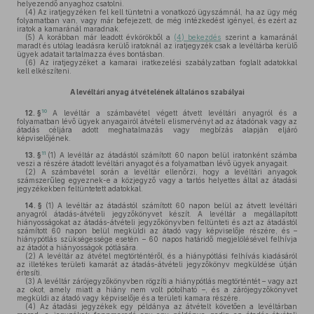
helyezendő anyaghoz csatolni.
(4)
Az iratjegyzéken fel kell tüntetni a vonatkozó ügyszámnál, ha az ügy még
folyamatban van, vagy már befejezett, de még intézkedést igényel, és ezért az
iratok a kamaránál maradnak.
(5)
A korábban már leadott évkörökből a
(4) bekezdés
szerint a kamaránál
maradt és utólag leadásra kerülő iratoknál az iratjegyzék csak a levéltárba kerülő
ügyek adatait tartalmazza éves bontásban.
(6)
Az iratjegyzéket a kamarai iratkezelési szabályzatban foglalt adatokkal
kell elkészíteni.
A levéltári anyag átvételének általános szabályai
10
12. §
A levéltár a számbavétel végett átvett levéltári anyagról és a
folyamatban lévő ügyek anyagairól átvételi elismervényt ad az átadónak vagy az
átadás céljára adott meghatalmazás vagy megbízás alapján eljáró
képviselőjének.
11
13. §
(1)
A levéltár az átadástól számított 60 napon belül iratonként számba
veszi a részére átadott levéltári anyagot és a folyamatban lévő ügyek anyagait.
(2)
A számbavétel során a levéltár ellenőrzi, hogy a levéltári anyagok
számszerűleg egyeznek-e a közjegyző vagy a tartós helyettes által az átadási
jegyzékekben feltüntetett adatokkal.
14. §
(1)
A levéltár az átadástól számított 60 napon belül az átvett levéltári
anyagról átadás-átvételi jegyzőkönyvet készít. A levéltár a megállapított
hiányosságokat az átadás-átvételi jegyzőkönyvben feltünteti és azt az átadástól
számított 60 napon belül megküldi az átadó vagy képviselője részére, és –
hiánypótlás szükségessége esetén – 60 napos határidő megjelölésével felhívja
az átadót a hiányosságok pótlására.
(2)
A levéltár az átvétel megtörténtéről, és a hiánypótlási felhívás kiadásáról
az illetékes területi kamarát az átadás-átvételi jegyzőkönyv megküldése útján
értesíti.
(3)
A levéltár zárójegyzőkönyvben rögzíti a hiánypótlás megtörténtét – vagy azt
az okot, amely miatt a hiány nem volt pótolható –, és a zárójegyzőkönyvet
megküldi az átadó vagy képviselője és a területi kamara részére.
(4)
Az átadási jegyzékek egy példánya az átvételt követően a levéltárban