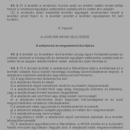
42. §
(1)
A levéltár a rendezési munka során az eredeti irattári rendet állítja
helyre a vonatkozó egységes iratkezelési szabályzat és irattári terv alapján.
(2)
A rendezés során kialakított levéltári egységek rendszerbeli helyét a
levéltári jelzet fejezi ki. A levéltári jelzetet a levéltári egységeken fel kell
tüntetni.
IV. Fejezet
A LEVÉLTÁRI ANYAG SELEJTEZÉSE
A selejtezési és megsemmisítési eljárás
43. §
A levéltár az őrizetében lévő levéltári anyag egyes fondjaiból azokat az
iratokat, amelyek a közjegyzők és kamaráik egységes iratkezelési szabályzata és
irattári terve alapján selejtezhetővé váltak, selejtezés útján távolítja el.
44. §
(1)
A területi levéltár a selejtezést a főlevéltáros által a levéltárosok és a
levéltári előadók közül kijelölt háromtagú bizottság közreműködésével teljesíti. A
selejtezési eljárásról selejtezési jegyzőkönyvet kell felvenni.
(2)
A jegyzőkönyvnek tartalmaznia kell:
a)
a selejtezés helyét és idejét,
b)
a selejtezést végző személyek nevét és munkaköri megnevezését,
c)
a selejtezéssel érintett fond vagy állag (közjegyzői székhely és álláshely,
vagy a selejtezéssel érintett kamara) megjelölését,
d)
a selejtezés alá vont fond vagy állag eredeti mennyiségét,
e)
a selejtezés ellenőrzése során tapasztalt hiányosságokat és az azok
megszüntetésére vonatkozó intézkedéseket,
f)
a selejtezett iratok ügyszámát és keletkezésének évszámát,
g)
a selejtezés alapjául szolgáló jogszabály és irattári terv megnevezését,
h)
a selejtezett anyag mennyiségét,
i)
a jegyzőkönyv keltét, a selejtezést végző személyek aláírását, és a levéltár
bélyegzőlenyomatát.
(3)
A selejtezési jegyzőkönyvet a főlevéltáros, a MOKK elnöke és a kultúráért
felelős miniszter együttesen hagyják jóvá. A selejtezett iratok megsemmisítésére