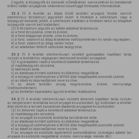
j)
egyéb, a közjegyzők és kamarák működésével, szervezetével és maradandó
értékű irattári anyagának védelmével összefüggő fontosabb információkat.
32. §
(1)
A levéltár az általa őrzött levéltári anyagról fondok szerinti
elektronikus törzskönyvi jegyzéket vezet. A fondokat a székhelyek, vagy a
közjegyzői kamarák jelölik, a székhelyek esetében a fondokon belül az állagokat
közjegyzők szerint kell kialakítani.
(2)
A törzskönyvi jegyzék az alábbi adatokat tartalmazza:
a)
a fond törzsszáma, címe és évköre,
b)
a fond állagainak jelzete, címe és évköre,
c)
a fond, valamint az állag terjedelme iratfolyóméterben és raktári egységben,
d)
a fond, valamint az állag raktári helye,
e)
az adatokban történő változások bejegyzése.
33. §
(1)
A levéltár elektronikusan vezetett gyarapodási naplóban tartja
nyilván a levéltárhoz véglegesen beérkezett levéltári anyagokat.
(2)
A gyarapodási napló a következő adatokat tartalmazza:
a)
naplóbejegyzés sorszáma,
b)
beérkezés kelte,
c)
az átadással érintett székhely és álláshely megjelölése,
d)
a közjegyző székhelyének a MOKK által megállapított azonosító számát,
e)
az átadó és képviselőjének neve és címe,
f)
az átvett levéltári anyag megnevezése, évköre, mennyisége
(iratfolyóméterben),
g)
az átvétellel kapcsolatos ügyirat levéltári iktatószáma.
34. §
(1)
A levéltár elektronikusan vezetett átmeneti naplóban tartja nyilván
az ideiglenesen levéltárba került anyagot és eszközöket, így különösen a levéltár
által átvett és a területi kamarának átadandó anyagokat és eszközöket.
(2)
Az átmeneti napló a következő adatokat tartalmazza:
a)
naplóbejegyzés sorszáma,
b)
az anyagok és eszközök levéltárba kerülésének kelte,
c)
az átadással érintett székhely és álláshely megjelölése,
d)
a közjegyző székhelyének a MOKK által megállapított azonosító számát,
e)
az átadó és képviselőjének neve és címe,
f)
az anyagok és eszközök egyértelmű azonosításához szükséges adatok (az
anyagok és eszközök megjelölése, évköre, mennyisége, mérete stb.),