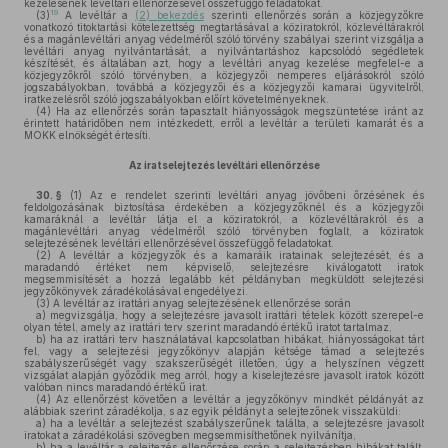
kezelésének levéltári ellenőrzésével összefüggő feladatokat.
19
(3)
A levéltár a
(2) bekezdés
szerinti ellenőrzés során a közjegyzőkre
vonatkozó titoktartási kötelezettség megtartásával a köziratokról, közlevéltárakról
és a magánlevéltári anyag védelméről szóló törvény szabályai szerint vizsgálja a
levéltári anyag nyilvántartását, a nyilvántartáshoz kapcsolódó segédletek
készítését, és általában azt, hogy a levéltári anyag kezelése megfelel-e a
közjegyzőkről szóló törvényben, a közjegyzői nemperes eljárásokról szóló
jogszabályokban, továbbá a közjegyzői és a közjegyzői kamarai ügyvitelről,
iratkezelésről szóló jogszabályokban előírt követelményeknek.
(4)
Ha az ellenőrzés során tapasztalt hiányosságok megszüntetése iránt az
érintett határidőben nem intézkedett, erről a levéltár a területi kamarát és a
MOKK elnökségét értesíti.
Az iratselejtezés levéltári ellenőrzése
30. §
(1)
Az e rendelet szerinti levéltári anyag jövőbeni őrzésének és
feldolgozásának biztosítása érdekében a közjegyzőknél és a közjegyzői
kamaráknál a levéltár látja el a köziratokról, a közlevéltárakról és a
magánlevéltári anyag védelméről szóló törvényben foglalt, a köziratok
selejtezésének levéltári ellenőrzésével összefüggő feladatokat.
(2)
A levéltár a közjegyzők és a kamaráik iratainak selejtezését, és a
maradandó értéket nem képviselő, selejtezésre kiválogatott iratok
megsemmisítését a hozzá legalább két példányban megküldött selejtezési
jegyzőkönyvek záradékolásával engedélyezi.
(3)
A levéltár az irattári anyag selejtezésének ellenőrzése során
a)
megvizsgálja, hogy a selejtezésre javasolt irattári tételek között szerepel-e
olyan tétel, amely az irattári terv szerint maradandó értékű iratot tartalmaz,
b)
ha az irattári terv használatával kapcsolatban hibákat, hiányosságokat tárt
fel, vagy a selejtezési jegyzőkönyv alapján kétsége támad a selejtezés
szabályszerűségét vagy szakszerűségét illetően, úgy a helyszínen végzett
vizsgálat alapján győződik meg arról, hogy a kiselejtezésre javasolt iratok között
valóban nincs maradandó értékű irat.
(4)
Az ellenőrzést követően a levéltár a jegyzőkönyv mindkét példányát az
alábbiak szerint záradékolja, s az egyik példányt a selejtezőnek visszaküldi:
a)
ha a levéltár a selejtezést szabályszerűnek találta, a selejtezésre javasolt
iratokat a záradékolási szövegben megsemmisíthetőnek nyilvánítja,
b)
ha a levéltár a selejtezés ellenőrzése során a selejtezésben hibákat talált,