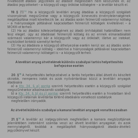
hivatkozott átadási jegyzékek az átadást megelőzően nem készülnek el, az
átadási jegyzékeket – a közjegyző vagy örököse költségére – a levéltár készíti el.
14
19. §
(1)
Ha a közjegyzői levéltári anyag átadása a közjegyző szolgálati
viszonyának megszűnése vagy a közjegyzői kinevezés érvénytelenségének
megállapítása miatt következik be, az átadás során felmerülő valamennyi költség
– a hiányosságok pótlásával kapcsolatban felmerült költségek kivételével – a
MOKK-ot terheli.
(2)
Ha az átadási kötelezettségének az átadó önhibájából határidőben nem
tesz eleget, úgy az átadással felmerülő költség és az ennek elmaradásából
származó valamennyi kár a közjegyzőt vagy az örökösét, illetve az iratokat,
eszközöket birtokló személyt terheli.
(3)
Ha az átadásra a közjegyző áthelyezése esetén kerül sor, az átadás során
felmerülő valamennyi költség – ideértve a hiányosságok pótlásával kapcsolatban
felmerült valamennyi költséget is – a közjegyzőt terheli.
A levéltári anyag átvételének különös szabályai tartós helyettesítés
befejezése esetén
15
20. §
A helyettesítés befejezésével a tartós helyettes által átvett és készített
okiratok, nemperes iratok és azok nyilvántartásai közül a levéltári anyagok
átadására
a)
a
Ktv. 34. § a) pontja
szerinti helyettesítés esetén a közjegyzői szolgálat
megszűnésekor alkalmazandó szabályok,
b)
a
Ktv. 34. § b) és c) pontjai
szerinti helyettesítés esetén a hivatalban lévő
közjegyző iratainak levéltárba történő átadására vonatkozó szabályok
megfelelően irányadók.
Az átvétel különös szabályai a kamarai levéltári anyagok vonatkozásában
16
21. §
A levéltár az iratjegyzéknek megfelelően a kamara megbízottjának
jelenlétében iratonként számba veszi az átvett levéltári anyagokat, és azok
mennyiségéről, továbbá a megállapított hiányosságokról átadás-átvételi
jegyzőkönyvet készít.