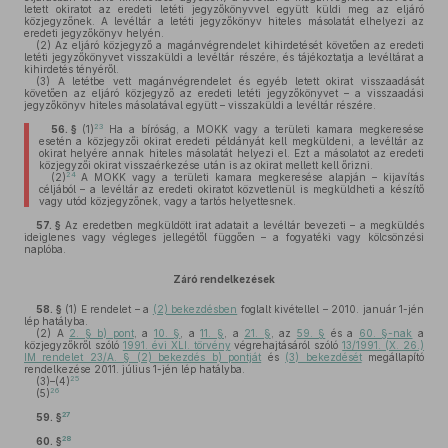
letett okiratot az eredeti letéti jegyzőkönyvvel együtt küldi meg az eljáró
közjegyzőnek. A levéltár a letéti jegyzőkönyv hiteles másolatát elhelyezi az
eredeti jegyzőkönyv helyén.
(2)
Az eljáró közjegyző a magánvégrendelet kihirdetését követően az eredeti
letéti jegyzőkönyvet visszaküldi a levéltár részére, és tájékoztatja a levéltárat a
kihirdetés tényéről.
(3)
A letétbe vett magánvégrendelet és egyéb letett okirat visszaadását
követően az eljáró közjegyző az eredeti letéti jegyzőkönyvet – a visszaadási
jegyzőkönyv hiteles másolatával együtt – visszaküldi a levéltár részére.
23
56. §
(1)
Ha a bíróság, a MOKK vagy a területi kamara megkeresése
esetén a közjegyzői okirat eredeti példányát kell megküldeni, a levéltár az
okirat helyére annak hiteles másolatát helyezi el. Ezt a másolatot az eredeti
közjegyzői okirat visszaérkezése után is az okirat mellett kell őrizni.
24
(2)
A MOKK vagy a területi kamara megkeresése alapján – kijavítás
céljából – a levéltár az eredeti okiratot közvetlenül is megküldheti a készítő
vagy utód közjegyzőnek, vagy a tartós helyettesnek.
57. §
Az eredetben megküldött irat adatait a levéltár bevezeti – a megküldés
ideiglenes vagy végleges jellegétől függően – a fogyatéki vagy kölcsönzési
naplóba.
Záró rendelkezések
58. §
(1)
E rendelet – a
(2) bekezdésben
foglalt kivétellel – 2010. január 1-jén
lép hatályba.
(2)
A
2. § b) pont
, a
10. §
, a
11. §
, a
21. §
, az
59. §
és a
60. §-nak
a
közjegyzőkről szóló
1991. évi XLI. törvény
végrehajtásáról szóló
13/1991. (X. 26.)
IM rendelet 23/A. § (2) bekezdés b) pontját
és
(3) bekezdését
megállapító
rendelkezése 2011. július 1-jén lép hatályba.
25
(3)–(4)
26
(5)
27
59. §
28
60. §