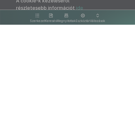
A cookie-k kezeléséről
részletesebb információt
ide
kattintva olvashat.
Szerkezet
Keresés
Megnyitottak
Eszköztár
Változások
Kapcsolat
Felhasználási feltételek
PDF
Akadálymentesítési nyilatkozat