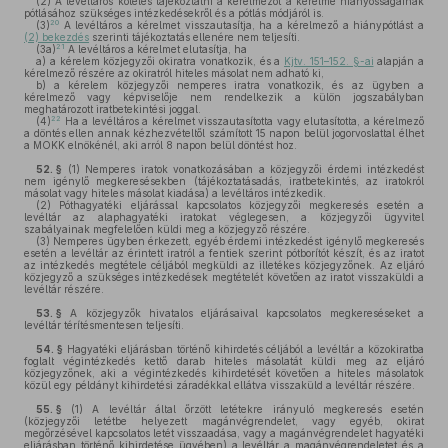
(2)
A levéltáros köteles tájékoztatni a kérelmezőt a kérelme hiányosságainak
pótlásához szükséges intézkedésekről és a pótlás módjáról is.
20
(3)
A levéltáros a kérelmet visszautasítja, ha a kérelmező a hiánypótlást a
(2) bekezdés
szerinti tájékoztatás ellenére nem teljesíti.
21
(3a)
A levéltáros a kérelmet elutasítja, ha
a)
a kérelem közjegyzői okiratra vonatkozik, és a
Kjtv. 151–152. §-ai
alapján a
kérelmező részére az okiratról hiteles másolat nem adható ki,
b)
a kérelem közjegyzői nemperes iratra vonatkozik, és az ügyben a
kérelmező vagy képviselője nem rendelkezik a külön jogszabályban
meghatározott iratbetekintési joggal.
22
(4)
Ha a levéltáros a kérelmet visszautasította vagy elutasította, a kérelmező
a döntés ellen annak kézhezvételtől számított 15 napon belül jogorvoslattal élhet
a MOKK elnökénél, aki arról 8 napon belül döntést hoz.
52. §
(1)
Nemperes iratok vonatkozásában a közjegyzői érdemi intézkedést
nem igénylő megkeresésekben (tájékoztatásadás, iratbetekintés, az iratokról
másolat vagy hiteles másolat kiadása) a levéltáros intézkedik.
(2)
Póthagyatéki eljárással kapcsolatos közjegyzői megkeresés esetén a
levéltár az alaphagyatéki iratokat véglegesen, a közjegyzői ügyvitel
szabályainak megfelelően küldi meg a közjegyző részére.
(3)
Nemperes ügyben érkezett, egyéb érdemi intézkedést igénylő megkeresés
esetén a levéltár az érintett iratról a fentiek szerint pótborítót készít, és az iratot
az intézkedés megtétele céljából megküldi az illetékes közjegyzőnek. Az eljáró
közjegyző a szükséges intézkedések megtételét követően az iratot visszaküldi a
levéltár részére.
53. §
A közjegyzők hivatalos eljárásaival kapcsolatos megkereséseket a
levéltár térítésmentesen teljesíti.
54. §
Hagyatéki eljárásban történő kihirdetés céljából a levéltár a közokiratba
foglalt végintézkedés kettő darab hiteles másolatát küldi meg az eljáró
közjegyzőnek, aki a végintézkedés kihirdetését követően a hiteles másolatok
közül egy példányt kihirdetési záradékkal ellátva visszaküld a levéltár részére.
55. §
(1)
A levéltár által őrzött letétekre irányuló megkeresés esetén
(közjegyzői letétbe helyezett magánvégrendelet, vagy egyéb, okirat
megőrzésével kapcsolatos letét visszaadása, vagy a magánvégrendelet hagyatéki
eljárásban történő kihirdetése ügyében) a levéltár a magánvégrendeletet és a