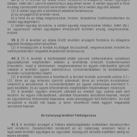
(doboz, kötet stb.) szerinti elektronikus jegyzéket vezet. A raktári jegyzék a fond
és állag szerkezetét tükröző sorrendben sorolja fel a raktári jegyzék adatait.
(2)
A raktári jegyzék a következő adatokat tartalmazza:
a)
az anyagot őrző levéltár neve,
b)
a fond és az állag megnevezése, évköre, terjedelme (iratfolyóméterben és
raktári egységekben),
c)
raktári egység sorszáma, a raktári egység megnevezése (doboz, kötet stb.),
az ugyanazon raktári egységben elhelyezett levéltári anyag megnevezése,
évköre.
39. §
(1)
A levéltár az általa őrzött levéltári anyagról fondokra és állagokra
tagolódó fondjegyzéket készíthet.
(2)
A fondjegyzék a fondok és állagok törzsszámát, megnevezését, évkörét és
iratfolyóméterben megadott terjedelmét tartalmazza.
40. §
(1)
A levéltár a közfeladatot ellátó szervek iratkezelésére vonatkozó
jogszabálynak megfelelően köteles a levéltárba érkezett küldeményeket
érkeztetni, majd a kérelmeket, megkereséseket és egyéb intézkedést igénylő
iratokat a levéltári ügyek elektronikus nyilvántartásában (a továbbiakban:
levéltári nyilvántartás) iktatni.
(2)
A levéltári iktatószám a következő: a területi levéltár azonosító száma (L1 –
L5), törve az ügy érkezés szerinti számával, törve az érkezés évszámával,
valamint a sorszámmal. A nyilvántartásban az ügyek számozása évenként 1-
gyel kezdődik, és az ügyek érkezésének megfelelően folyamatosan növekszik.
(3)
A levéltári ügyben érkezett utóiratot az eredeti ügy száma alatt kell
kezelni. Az egyes intézkedések, utóiratok folyamatos sorszámot kapnak, melyet
az ügyszámhoz törtvonallal kapcsolva, arab számjeggyel kell feltüntetni. Az első
sorszámot a kezdő irat kapja, a soron következő iratok eggyel magasabb
sorszámot kapnak.
Az iratanyag levéltári feldolgozása
41. §
A levéltári anyagot a hiteles adatszolgáltatás érdekében darabszinten
kell rendezni. Darabszinten rendezett az az iratanyag, amelyen belül a
legkisebb levéltári egységek az ügyiratok, közjegyzői okiratok esetében pedig az
egyes okiratok.