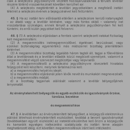
csak a selejtezési jegyzőkönyvre vezetett hozzájárulásoknak a területi levéltár
részére történő visszaérkezését követően kerülhet sor.
(4)
A selejtezés megtörténtét a levéltári jegyzékekben a megfelelő irattári
tételnél a selejtezés évének a bejegyzésével kell feltüntetni.
45. §
Ha az irattári terv előírásaitól eltérően a selejtezésre kerülő iratanyagból
– az átadó vagy a levéltár kérésére, vagy más fontos okból – valamely irat
visszatartása szükséges, ennek tényét a selejtezési jegyzőkönyvben fel kell
tüntetni, és erről külön jegyzéket kell felvenni.
46. §
(1)
A selejtezési eljárásban a fentiek szerint selejtezett iratokat fizikailag
kell megsemmisíteni.
(2)
A megsemmisítés iratmegsemmisítővel, égetéssel, bezúzással, vagy
ezekkel biztonságilag egyenértékű más módszerrel bizottság jelenlétében
történhet.
(3)
A megsemmisítési bizottság legalább három tagból áll, tagjai a főlevéltáros
által a levéltárosok és a levéltári előadók közül megbízott személyek, valamint a
megsemmisítést végző szervezet megbízottjai vagy képviselői.
(4)
A megsemmisítésről a selejtezési jegyzőkönyvre rávezetett hivatalos
feljegyzést kell készíteni, melynek tartalmaznia kell:
a)
a megsemmisítés helyét és idejét,
b)
a megsemmisítési eljárásnál jelen lévők nevét és munkaköri megnevezését,
c)
a megsemmisítés módját,
d)
a bizottság tagjainak aláírását valamint a levéltár bélyegzőjének
lenyomatát.
Az érvénytelenített bélyegzők és egyéb eszközök és igazolványok őrzése,
tárolása, kezelése
és megsemmisítése
47. §
A levéltárban az érvénytelenített bélyegzőket, a közjegyzői elektronikus
aláírást létrehozó érvénytelenített eszközöket, továbbá a bevont igazolványokat
(továbbiakban együtt: eszközök) az iratoktól elkülönítve kell őrizni a közjegyzők
és kamaráik egységes iratkezelési szabályzata és irattári terve alapján
meghatározott ideig, ezt követően megsemmisítésük iránt kell intézkedni.