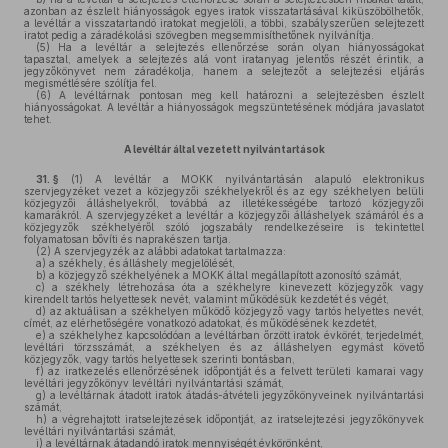
azonban az észlelt hiányosságok egyes iratok visszatartásával kiküszöbölhetők,
a levéltár a visszatartandó iratokat megjelöli, a többi, szabályszerűen selejtezett
iratot pedig a záradékolási szövegben megsemmisíthetőnek nyilvánítja.
(5)
Ha a levéltár a selejtezés ellenőrzése során olyan hiányosságokat
tapasztal, amelyek a selejtezés alá vont iratanyag jelentős részét érintik, a
jegyzőkönyvet nem záradékolja, hanem a selejtezőt a selejtezési eljárás
megismétlésére szólítja fel.
(6)
A levéltárnak pontosan meg kell határozni a selejtezésben észlelt
hiányosságokat. A levéltár a hiányosságok megszüntetésének módjára javaslatot
tehet.
A levéltár által vezetett nyilvántartások
31. §
(1)
A levéltár a MOKK nyilvántartásán alapuló elektronikus
szervjegyzéket vezet a közjegyzői székhelyekről és az egy székhelyen belüli
közjegyzői álláshelyekről, továbbá az illetékességébe tartozó közjegyzői
kamarákról. A szervjegyzéket a levéltár a közjegyzői álláshelyek számáról és a
közjegyzők székhelyéről szóló jogszabály rendelkezéseire is tekintettel
folyamatosan bővíti és naprakészen tartja.
(2)
A szervjegyzék az alábbi adatokat tartalmazza:
a)
a székhely, és álláshely megjelölését,
b)
a közjegyző székhelyének a MOKK által megállapított azonosító számát,
c)
a székhely létrehozása óta a székhelyre kinevezett közjegyzők vagy
kirendelt tartós helyettesek nevét, valamint működésük kezdetét és végét,
d)
az aktuálisan a székhelyen működő közjegyző vagy tartós helyettes nevét,
címét, az elérhetőségére vonatkozó adatokat, és működésének kezdetét,
e)
a székhelyhez kapcsolódóan a levéltárban őrzött iratok évkörét, terjedelmét,
levéltári törzsszámát, a székhelyen és az álláshelyen egymást követő
közjegyzők, vagy tartós helyettesek szerinti bontásban,
f)
az iratkezelés ellenőrzésének időpontját és a felvett területi kamarai vagy
levéltári jegyzőkönyv levéltári nyilvántartási számát,
g)
a levéltárnak átadott iratok átadás-átvételi jegyzőkönyveinek nyilvántartási
számát,
h)
a végrehajtott iratselejtezések időpontját, az iratselejtezési jegyzőkönyvek
levéltári nyilvántartási számát,
i)
a levéltárnak átadandó iratok mennyiségét évkörönként,