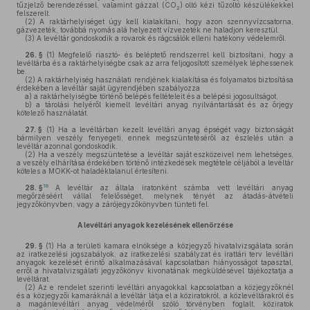
tűzjelző berendezéssel, valamint gázzal (CO
) oltó kézi tűzoltó készülékekkel
2
felszerelt.
(2)
A raktárhelyiséget úgy kell kialakítani, hogy azon szennyvízcsatorna,
gázvezeték, továbbá nyomás alá helyezett vízvezeték ne haladjon keresztül.
(3)
A levéltár gondoskodik a rovarok és rágcsálók elleni hatékony védelemről.
26. §
(1)
Megfelelő riasztó- és beléptető rendszerrel kell biztosítani, hogy a
levéltárba és a raktárhelyiségbe csak az arra feljogosított személyek léphessenek
be.
(2)
A raktárhelyiség használati rendjének kialakítása és folyamatos biztosítása
érdekében a levéltár saját ügyrendjében szabályozza
a)
a raktárhelyiségbe történő belépés feltételeit és a belépési jogosultságot,
b)
a tárolási helyéről kiemelt levéltári anyag nyilvántartását és az őrjegy
kötelező használatát.
27. §
(1)
Ha a levéltárban kezelt levéltári anyag épségét vagy biztonságát
bármilyen veszély fenyegeti, ennek megszüntetéséről az észlelés után a
levéltár azonnal gondoskodik.
(2)
Ha a veszély megszüntetése a levéltár saját eszközeivel nem lehetséges,
a veszély elhárítása érdekében történő intézkedések megtétele céljából a levéltár
köteles a MOKK-ot haladéktalanul értesíteni.
18
28. §
A levéltár az általa iratonként számba vett levéltári anyag
megőrzéséért vállal felelősséget, melynek tényét az átadás-átvételi
jegyzőkönyvben, vagy a zárójegyzőkönyvben tünteti fel.
A levéltári anyagok kezelésének ellenőrzése
29. §
(1)
Ha a területi kamara elnöksége a közjegyző hivatalvizsgálata során
az iratkezelési jogszabályok, az iratkezelési szabályzat és irattári terv levéltári
anyagok kezelését érintő alkalmazásával kapcsolatban hiányosságot tapasztal,
erről a hivatalvizsgálati jegyzőkönyv kivonatának megküldésével tájékoztatja a
levéltárat.
(2)
Az e rendelet szerinti levéltári anyagokkal kapcsolatban a közjegyzőknél
és a közjegyzői kamaráknál a levéltár látja el a köziratokról, a közlevéltárakról és
a magánlevéltári anyag védelméről szóló törvényben foglalt, köziratok