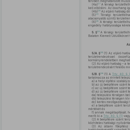
tervben meghatározott műsza
27
(4a)
A térségi területfe
kell elbírálni. Az összhang 
28
(4b)
Az eljáró hatóság dön
29
(5)
Térségi területfelha
alacsonyabb szintű területre
30
(6)
A térségi területfelh
engedély hatályossága kérel
31
5. §
A térségi területfe
Balaton Kiemelt Üdülőkörzet t
Az
33
5/A. §
(1)
Az eljáró hatós
területrendezéssel össze
kormányrendeletben meghatár
(2)
Az eljáró hatóság – a te
területrendezésért felelős min
34
5/B. §
(1)
A
Trtv. 40. § 
tartalmazza az érintett telep
a)
a helyi építési szabályz
b)
az új beépítésre szánt t
c)
az új beépítésre szánt te
d)
az új beépítésre szánt te
da)
települési térségen bel
db)
települési térségen kí
dc)
kertes mezőgazdasági té
e)
a beépítésre szánt ter
mértékét és
f)
annak megállapítását, h
meríti ki a
Trtv. 40. § (1)
vag
(2)
A beépítésre szánt ter
közhiteles hatósági nyilvánta
(3)
Az állami főépítés
hatálybalépésétől számított 3