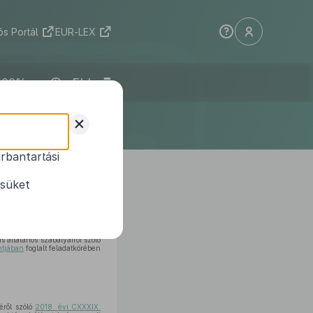
s Portál
EUR-LEX
ELI
+
rbantartási
ésüket
jában
,
27. § (1) bekezdésének
állapításáról szóló
2000. évi
s általános szabályairól szóló
ntjában
foglalt feladatkörében
éről szóló
2018. évi CXXXIX.