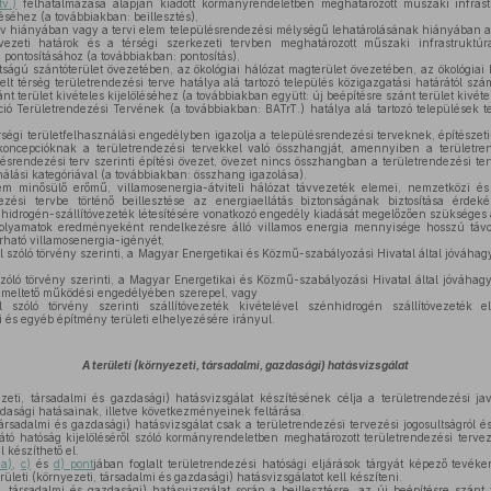
v.)
felhatalmazása alapján kiadott kormányrendeletben meghatározott műszaki infrast
éséhez (a továbbiakban: beillesztés),
rv hiányában vagy a tervi elem településrendezési mélységű lehatárolásának hiányában a 
övezeti határok és a térségi szerkezeti tervben meghatározott műszaki infrastruktú
pontosításához (a továbbiakban: pontosítás),
tságú szántóterület övezetében, az ökológiai hálózat magterület övezetében, az ökológiai h
lt térség területrendezési terve hatálya alá tartozó település közigazgatási határától szá
nt terület kivételes kijelöléséhez (a továbbiakban együtt: új beépítésre szánt terület kivéte
ó Területrendezési Tervének (a továbbiakban: BATrT.) hatálya alá tartozó települések te
rségi területfelhasználási engedélyben igazolja a településrendezési terveknek, építésze
oncepcióknak a területrendezési tervekkel való összhangját, amennyiben a területrend
lésrendezési terv szerinti építési övezet, övezet nincs összhangban a területrendezési ter
sználási kategóriával (a továbbiakban: összhang igazolása).
minősülő erőmű, villamosenergia-átviteli hálózat távvezeték elemei, nemzetközi és 
ezési tervbe történő beillesztése az energiaellátás biztonságának biztosítása érdeké
nhidrogén-szállítóvezeték létesítésére vonatkozó engedély kiadását megelőzően szükséges 
olyamatok eredményeként rendelkezésre álló villamos energia mennyisége hosszú táv
árható villamosenergia-igényét,
l szóló törvény szerinti, a Magyar Energetikai és Közmű-szabályozási Hivatal által jóváhagy
szóló törvény szerinti, a Magyar Energetikai és Közmű-szabályozási Hivatal által jóváhagyo
zemeltető működési engedélyében szerepel, vagy
l szóló törvény szerinti szállítóvezeték kivételével szénhidrogén szállítóvezeték
i és egyéb építmény területi elhelyezésére irányul.
A területi (környezeti, társadalmi, gazdasági) hatásvizsgálat
zeti, társadalmi és gazdasági) hatásvizsgálat készítésének célja a területrendezési ja
zdasági hatásainak, illetve következményeinek feltárása.
társadalmi és gazdasági) hatásvizsgálat csak a területrendezési tervezési jogosultságról é
átó hatóság kijelöléséről szóló kormányrendeletben meghatározott területrendezési terve
 készíthető el.
 a)
,
c)
és
d) pont
jában foglalt területrendezési hatósági eljárások tárgyát képező tevé
ületi (környezeti, társadalmi és gazdasági) hatásvizsgálatot kell készíteni.
, társadalmi és gazdasági) hatásvizsgálat során a beillesztésre, az új beépítésre szánt te