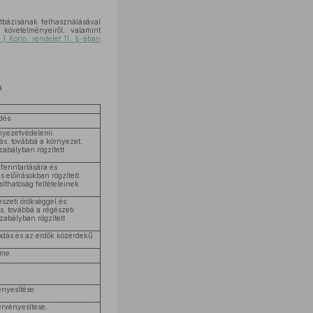
datbázisának felhasználásával
i követelményeiről, valamint
.) Korm. rendelet 11. §-ában
k
dés
rnyezetvédelemi,
ás, továbbá a környezet,
zabályban rögzített
 fenntartására és
 előírásokban rögzített
thatóság feltételeinek
észeti örökséggel és
, továbbá a régészeti
zabályban rögzített
odás és az erdők közérdekű
lme.
nyesítése.
rvényesítése.