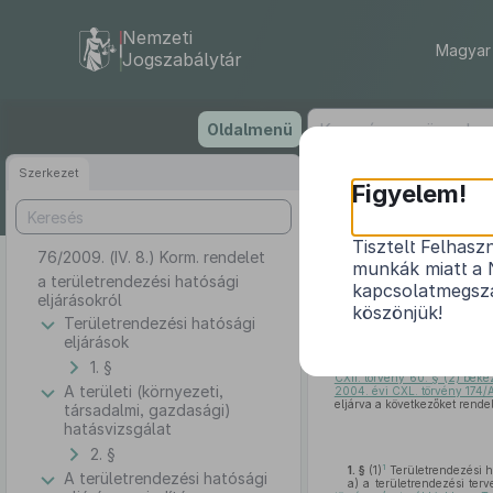
Nemzeti
Magyar 
Jogszabálytár
Ugrás
Oldalmenü
a
tartalomra
Szerkezet
Figyelem!
Tisztelt Felhasz
76/2009. (IV. 8.) Korm. rendelet
munkák miatt a 
a területrendezési hatósági
kapcsolatmegsza
eljárásokról
köszönjük!
Területrendezési hatósági
eljárások
A Kormány a területfejlesz
1. §
a Balaton Kiemelt Üdülőkörze
CXII. törvény 60. § (2) bek
A területi (környezeti,
2004. évi CXL. törvény 174/
eljárva a következőket rendeli
társadalmi, gazdasági)
hatásvizsgálat
2. §
1
1. §
(1)
Területrendezési ha
A területrendezési hatósági
a)
a területrendezési terv