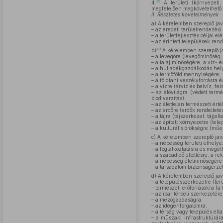
39
4.
A területi (környezeti,
megfelelően megkövetelhető 
II. Részletes követelmények
a)
A kérelemben szereplő jav
– az eredeti területrendezési
– a területfejlesztés céljai el
– az érintett települések rend
40
b)
A kérelemben szereplő ja
– a levegőre (levegőminőség,
– a talaj minőségére, a víz- é
– a hulladékgazdálkodás hel
– a termőföld mennyiségére;
– a földtani veszélyforrásra
– a vízre (árvíz és belvíz, fe
– az élővilágra (védett term
biodiverzitás);
– az élettelen természeti érté
– az erdőre (erdők rendelteté
– a tájra (tájszerkezet, tájje
– az épített környezetre (tel
– a kulturális örökségre (mű
c)
A kérelemben szereplő jav
– a népesség területi elhelye
– a foglalkoztatásra és megél
– a szabadidő eltöltésre, a rekr
– a népesség életminőségére é
– a társadalom biztonságérzet
d)
A kérelemben szereplő jav
– a településszerkezetre (ter
– természeti erőforrásokra (a 
– az ipar térbeli szerkezetére
– a mezőgazdaságra;
– az idegenforgalomra;
– a térség vagy település el
– a műszaki infrastruktúrára