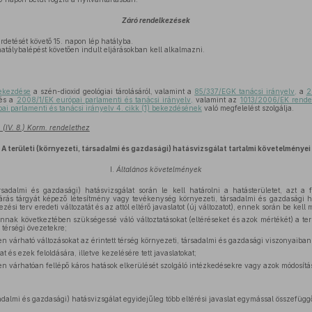
Záró rendelkezések
rdetését követő 15. napon lép hatályba.
 hatálybalépést követően indult eljárásokban kell alkalmazni.
bekezdése
a szén-dioxid geológiai tárolásáról, valamint a
85/337/EGK tanácsi irányelv,
a
2
és a
2008/1/EK európai parlamenti és tanácsi irányelv,
valamint az
1013/2006/EK rende
i parlamenti és tanácsi irányelv 4. cikk (1) bekezdésének
való megfelelést szolgálja.
 (IV. 8.) Korm. rendelethez
A területi (környezeti, társadalmi és gazdasági) hatásvizsgálat tartalmi követelményei
I.
Általános követelmények
rsadalmi és gazdasági) hatásvizsgálat során le kell határolni a hatásterületet, azt a f
járás tárgyát képező létesítmény vagy tevékenység környezeti, társadalmi és gazdasági h
zési terv eredeti változatát és az attól eltérő javaslatot (új változatot), ennek során be kell 
 annak következtében szükségessé váló változtatásokat (eltéréseket és azok mértékét) a ter
 térségi övezetekre;
n várható változásokat az érintett térség környezeti, társadalmi és gazdasági viszonyaiban
 és ezek feloldására, illetve kezelésére tett javaslatokat;
en várhatóan fellépő káros hatások elkerülését szolgáló intézkedésekre vagy azok módosítás
sadalmi és gazdasági) hatásvizsgálat egyidejűleg több eltérési javaslat egymással összefügg