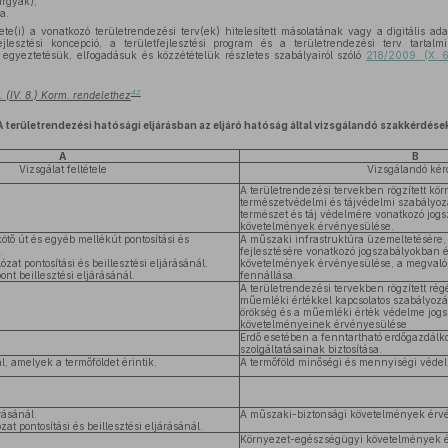
árgyak);
a.
te(i) a vonatkozó területrendezési terv(ek) hitelesített másolatának vagy a digitális a
ejlesztési koncepció, a területfejlesztési program és a területrendezési terv tartalm
, egyeztetésük, elfogadásuk és közzétételük részletes szabályairól szóló
218/2009. (X. 6
42
 (IV. 8.) Korm. rendelethez
A területrendezési hatósági eljárásban az eljáró hatóság által vizsgálandó szakkérdése
A
B
Vizsgálat feltétele
Vizsgálandó kér
A területrendezési tervekben rögzített kö
természetvédelmi és tájvédelmi szabályoz
természet és táj védelmére vonatkozó jogs
követelmények érvényesülése.
ötő út és egyéb mellékút pontosítási és
A műszaki infrastruktúra üzemeltetésére,
.
fejlesztésére vonatkozó jogszabályokban és
zat pontosítási és beillesztési eljárásánál.
követelmények érvényesülése, a megvalósí
ont beillesztési eljárásánál.
fennállása.
A területrendezési tervekben rögzített rég
műemléki értékkel kapcsolatos szabályozás
örökség és a műemléki érték védelme jogs
követelményeinek érvényesülése
Erdő esetében a fenntartható erdőgazdálk
szolgáltatásainak biztosítása.
, amelyek a termőföldet érintik.
A termőföld minőségi és mennyiségi véde
rásánál.
A műszaki-biztonsági követelmények érvé
at pontosítási és beillesztési eljárásánál.
Környezet-egészségügyi követelmények é