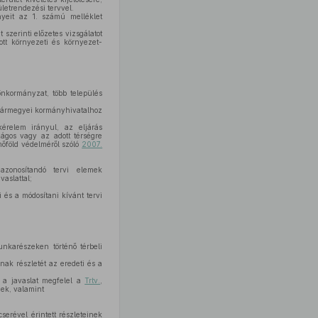
ületrendezési tervvel.
ényeit az 1. számú melléklet
szerinti előzetes vizsgálatot
ott környezeti és környezet-
önkormányzat, több település
és vármegyei kormányhivatalhoz
érelem irányul, az eljárás
zágos vagy az adott térségre
mőföld védelméről szóló
2007.
azonosítandó tervi elemek
vaslattal;
 és a módosítani kívánt tervi
unkarészeken történő térbeli
nak részletét az eredeti és a
y a javaslat megfelel a
Trtv.
,
nek, valamint
serével érintett részleteinek