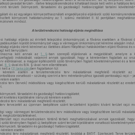
tkozó javaslat terület-, illetve településrendezési kihatásait össze kell vetni a hatályos ter
inti területi (környezeti, társadalmi és gazdasági) hatásvizsgálat tartalmi követelm
álati és az egységes környezethasználati engedélyezési eljárásról szóló kormányrendelet 
készített környezeti hatástanulmány az 1. számú melléklet II. b) pontjában meghatároz
emzésnek minősül.
A területrendezési hatósági eljárás megindítása
si hatósági eljárás az érintett települési önkormányzat, a főváros esetében a fővárosi 
lapodásukban kijelölt önkormányzat vagy a vármegyei önkormányzat kérelme alapján indul.
tósági eljárás iránti kérelmet az illetékes állami főépítészi hatáskörében eljáró fővárosi 
ág) kell benyújtani.
almaznia kell annak az
1. §
-ban szereplő eljárásnak a megjelölését, amelyre a k
efoglaló indokolását, valamint annak igazolását, hogy a kérelemben foglaltak az ors
erv előírásaival, a magyar építészetről szóló törvényben foglalt követelményekkel és a ter
al,
8. §
-ával és 8/A. §-ával nem ellentétesek.
i kell a
(3) bekezdés
ben foglaltakon túl
ó kérelem esetén a területrendezési terv másolatának megfelelő részletét az 
ntosításra vonatkozó – szükség szerint a terv méretarányához igazodó pontosságú rajzi – ja
érelem esetén
ezési terv (tervek) módosításra vagy kiegészítésre kerülő másolatának részletét az eredeti
l,
 (környezeti, társadalmi és gazdasági) hatásvizsgálatot;
et kivételes kijelölésére irányuló kérelem esetén
dezési terv másolatának megfelelő részletét,
erv tervezetét az újonnan beépítésre szánt területként kijelölni kívánt terület rajzi m
ségi vagy vármegyei területrendezési terv módosításra vagy kiegészítésre kerülő másolatá
ek megkülönböztetésével,
öldterület rajzi munkarészeken történő térbeli meghatározásával annak igazolását, hog
 szóló törvényben foglalt új beépítésre szánt terület kijelölésére vonatkozó követelmények
 (környezeti, társadalmi és gazdasági) hatásvizsgálatot;
ó kérelem esetén
ndezési terv másolatának megfelelő részletét, továbbá a BATrT. Szerkezeti Terve területc