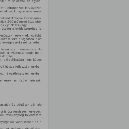
ruktúra-hálózatok és egyedi
területrendezési terv övezeti
ra-hálózatok nyomvonalainak
álózat ökológiai folyosójának
mított 200 méternél közelebbi
les kijelölése) vagy
rületén a területcseréhez (a
ti-műszaki terveknek, továbbá
ezési terv elfogadása előtt
v térségi szerkezeti tervében
hazai szénhidrogén-szállító
ben a villamosenergia-ipari
akkor, ha
on előreláthatóan nem képes
ott hálózatfejlesztési tervben
tt hálózatfejlesztési tervben
 elemének minősülő műszaki
vaslatok és döntések várható
s a területrendezési tervezési
zési tevékenység folytatására
kenységekre vonatkozóan az e
rület kivételes kijelölésére,