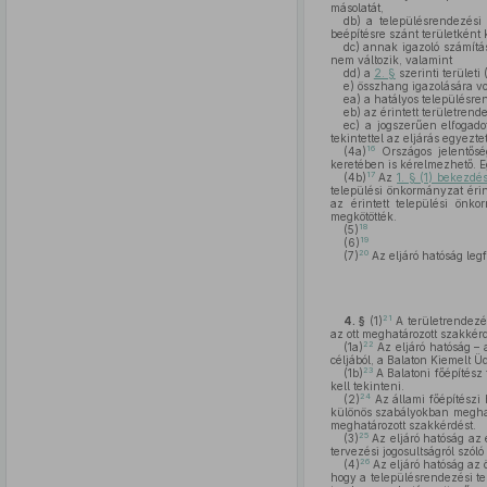
másolatát,
db)
a településrendezési t
beépítésre szánt területként 
dc)
annak igazoló számításá
nem változik, valamint
dd)
a
2. §
szerinti területi
e)
összhang igazolására v
ea)
a hatályos településren
eb)
az érintett területrend
ec)
a jogszerűen elfogadot
tekintettel az eljárás egyez
16
(4a)
Országos jelentőség
keretében is kérelmezhető. E
17
(4b)
Az
1. § (1) bekezdé
települési önkormányzat érin
az érintett települési önk
megkötötték.
18
(5)
19
(6)
20
(7)
Az eljáró hatóság legf
21
4. §
(1)
A területrendezés
az ott meghatározott szakkérd
22
(1a)
Az eljáró hatóság –
céljából, a Balaton Kiemelt Üd
23
(1b)
A Balatoni főépítész
kell tekinteni.
24
(2)
Az állami főépítészi
különös szabályokban meghatá
meghatározott szakkérdést.
25
(3)
Az eljáró hatóság az e
tervezési jogosultságról szól
26
(4)
Az eljáró hatóság az 
hogy a településrendezési ter