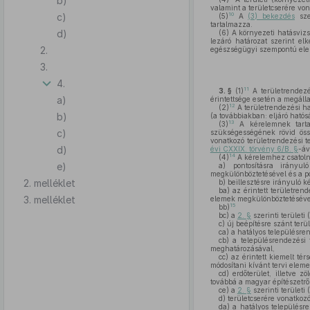
b)
valamint a területcserére vona
c)
10
(5)
A
(3) bekezdés
szer
tartalmazza.
d)
(6)
A környezeti hatásvizsg
lezáró határozat szerint el
2.
egészségügyi szempontú el
3.
4.
11
3. §
(1)
A területrendezé
a)
érintettsége esetén a megál
12
(2)
A területrendezési ha
b)
(a továbbiakban: eljáró hatós
13
(3)
A kérelemnek tart
c)
szükségességének rövid össz
vonatkozó területrendezési t
d)
évi CXXIX. törvény 6/B. §
-áv
14
(4)
A kérelemhez csatoln
e)
a)
pontosításra irányul
megkülönböztetésével és a po
2. melléklet
b)
beillesztésre irányuló k
ba)
az érintett területrend
3. melléklet
elemek megkülönböztetéséve
15
bb)
bc)
a
2. §
szerinti területi
c)
új beépítésre szánt terül
ca)
a hatályos településren
cb)
a településrendezési t
meghatározásával,
cc)
az érintett kiemelt tér
módosítani kívánt tervi elem
cd)
erdőterület, illetve z
továbbá a magyar építészetről
ce)
a
2. §
szerinti területi
d)
területcserére vonatkoz
da)
a hatályos településre