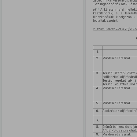
geotechnikai viszonyok, műt
– az ingatlanérték alakulásár
41
e)
A kérelem rajzi mellékle
készítendő(k) el a területf
illeszkedésük, kidolgozásuk
foglaltak szerint.
2. számú melléklet a 76/2009.
1.
2.
Minden eljárásnál
3.
Térségi szerepű összek
beillesztési eljárásánál
Térségi kerékpárút-háló
Térségi logisztikai közp
4.
Minden eljárásnál.
5.
Minden eljárásnál.
6.
Azoknál az eljárásoknál
7.
8.
Erőmű beillesztési eljá
A 132 kV-os elosztóhálóz
9.
Minden eljárásnál.