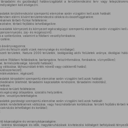
 társadalmi és gazdasági) hatásvizsgálatot a területrendezési terv vagy településre
mélységben kell elvégezni.
aslatok
területrendezési
szempontú elemzése során vizsgálni kell azok hatását:
 tervben elérni kívánt területrendezési célokra és összefüggésekre;
érésének térbeli-fizikai feltételeire;
ezésére, térbeli fejlődési lehetőségeikre.
vaslatok környezeti és környezet-egészségügyi szempontú elemzése során vizsgálni kell 
 porszennyezés, zaj- és rezgésszint);
s a szélerózióra, valamint a földtani veszélyforrásokra;
yzetére;
 és ásványvagyonra;
lszíni és felszín alatti vizek mennyisége és minősége);
észeti területek, Natura 2000 területek, biológiailag aktív felületek aránya, ökológiai há
kekre (földtani feltárásokra, barlangokra, felszínformákra, forrásokra, víznyelőkre);
se, természetessége, károsító hatások);
lleg változása, tájhasználati érték növelő vagy csökkentő hatás);
epülésszerkezet);
emlékvédelem, régészet).
aslatok
társadalmi
szempontú elemzése során vizsgálni kell azok hatását:
zkedésére (életmód, társadalmi kapcsolatok rendszere, társadalmi mobilitás);
hetésre;
eáció területi feltételeire;
s egészségi állapotára, szociális helyzetére;
ére, veszélyeztetettségére.
aslatok
gazdasági
szempontú elemzése során vizsgálni kell azok hatását:
ületek rendeltetésének változása, vagy használatának korlátozása, területi fejlődés térbeli ko
kiaknázás lehetőségei és korlátai);
;
tartó képességére és versenyképességére;
 (elérési távolságok és idők, nagyberuházások kivitelezési költségeit befolyásoló tényez