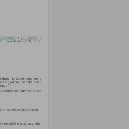
000/60/EK
, a
2001/80/EK
, a
let
módosításáról szóló 2009.
öldrajzi területet, amelyre a
atást gyakorol, továbbá össze
mutatni:
ületrendezési terv szerkezeti
;
ára vonatkozó javaslatokat.
ő elemzését is tartalmazhatja.