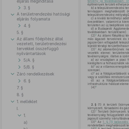
eljárás megindítása
törvény (a továbbiakban: Trt
építmények területi elhelyez
3. §
b)
a településrendezési te
tervlapjain meghatározott 
A területrendezési hatósági
településrendezési mélységű 
eljárás folyamata
c)
a kiváló termőhelyi adot
övezetében, valamint a kieme
4. §
területen az új beépítésre szá
d)
a Budapesti Agglomeráci
5. §
továbbiakban: területcsere).
2
(2)
Az állami főépítész té
Az állami főépítész által
más ágazati terveknek és k
jogszerűen elfogadott telepü
vezetett, területrendezési
kijelölt térségi területfelha
tervekkel összefüggő
3
(3)
Az atomerőműnek nem 
nyilvántartások
vezeték elemei területrend
tevékenységre, illetve a szé
5/A. §
a)
az országban a piaci f
kielégíteni a felhasználók v
5/B. §
4
b)
az a villamos energiáró
szerepel,
Záró rendelkezések
5
c)
az a földgázellátásról 
vagy a szállítási rendszerü
6. §
d)
az a földgázellátásró
infrastruktúra-hálózat eleme
7. §
6
(4)
8. §
1. melléklet
2. §
(1)
A területi (környe
I.
környezeti, társadalmi és ga
7
(2)
Területi (környezeti, 
1.
tevékenység felügyeletét ell
jogosult személy irányításával
a)
8
(3)
Az
1. § (1) bekezdés
rendeletben meghatározott ter
9
(4)
A területi (környezeti