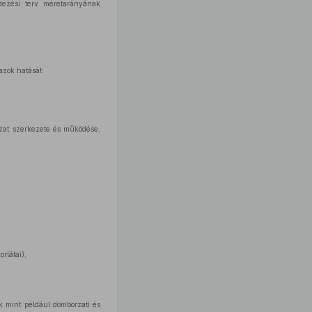
ndezési terv méretarányának
azok hatását:
lózat szerkezete és működése,
rlátai);
ők mint például domborzati és