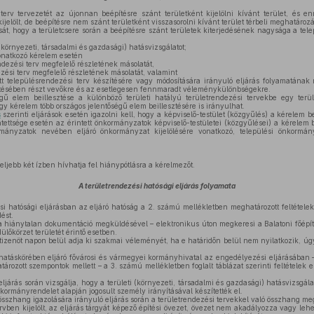
erv tervezetét az újonnan beépítésre szánt területként kijelölni kívánt terület, és e
kijelölt, de beépítésre nem szánt területként visszasorolni kívánt terület térbeli meghatároz
t, hogy a területcsere során a beépítésre szánt területek kiterjedésének nagysága a tele
 (környezeti, társadalmi és gazdasági) hatásvizsgálatot;
onatkozó kérelem esetén
dezési terv megfelelő részletének másolatát,
ezési terv megfelelő részletének másolatát, valamint
t településrendezési terv készítésére vagy módosítására irányuló eljárás folyamatának r
tetésében részt vevőkre és az esetlegesen fennmaradt véleménykülönbségekre.
ű elem beillesztése a különböző területi hatályú területrendezési tervekbe egy terül
gy kérelem több országos jelentőségű elem beillesztésére is irányulhat.
s
szerinti eljárások esetén igazolni kell, hogy a képviselő-testület (közgyűlés) a kérelem b
tettsége esetén az érintett önkormányzatok képviselő-testületei (közgyűlései) a kérelem 
ormányzatok nevében eljáró önkormányzat kijelölésére vonatkozó, települési önkormány
eljebb két ízben hívhatja fel hiánypótlásra a kérelmezőt.
A területrendezési hatósági eljárás folyamata
i hatósági eljárásban az eljáró hatóság a 2. számú mellékletben meghatározott feltételek
ést.
 a hiánytalan dokumentáció megküldésével – elektronikus úton megkeresi a Balatoni főép
ülőkörzet területét érintő esetben.
 tizenöt napon belül adja ki szakmai véleményét, ha e határidőn belül nem nyilatkozik, úgy
 hatáskörében eljáró fővárosi és vármegyei kormányhivatal az engedélyezési eljárásában –
rozott szempontok mellett – a 3. számú mellékletben foglalt táblázat szerinti feltételek e
ljárás során vizsgálja, hogy a területi (környezeti, társadalmi és gazdasági) hatásvizsgála
ó kormányrendelet alapján jogosult személy irányításával készítették el.
összhang igazolására irányuló eljárás során a területrendezési tervekkel való összhang meg
vben kijelölt, az eljárás tárgyát képező építési övezet, övezet nem akadályozza vagy lehet