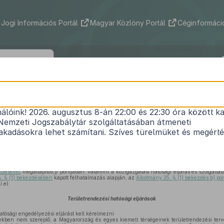
Jogi Információs Portál
Magyar Közlöny Portál
Céginformáció
76/2009. (IV. 8.) Korm. rendelet
nálóink! 2026. augusztus 8-án 22:00 és 22:30 óra között ka
a területrendezési hatósági eljárásokról
Nemzeti Jogszabálytár szolgáltatásában átmeneti
Hatályos: 2026. 01. 01. –
kadásokra lehet számítani. Szíves türelmüket és megért
tésről és a területrendezésről szóló
1996. évi XXI. törvény 27. § (1) bekezdés d) és p) pont
t Területrendezési Tervének elfogadásáról és a Balatoni Területrendezési Szabályzat meg
ezdésével
megállapított
j)
pontjában, valamint a közigazgatási hatósági eljárás és szolgáltatá
A. § (1) bekezdésében
kapott felhatalmazás alapján, az
Alkotmány 35. § (1) bekezdés b) po
 el:
Területrendezési hatósági eljárások
tósági engedélyezési eljárást kell kérelmezni
ekben nem szereplő, a Magyarország és egyes kiemelt térségeinek területrendezési terv