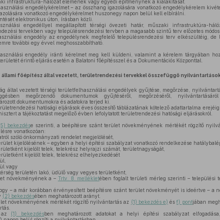
ki infrastruktúra-hálózat elemének vagy egyedi építménynek a kialakítását.
lhasználási engedélykérelmet – az összhang igazolására vonatkozó engedélykérelem kivét
igazolására vonatkozó engedélykérelmet huszonegy napon belül kell elbírálni.
tését elektronikus úton, írásban közli.
sználási engedéllyel megállapított térségi övezeti határ, műszaki infrastruktúra-há
ndezési tervekben vagy településrendezési tervben a magasabb szintű terv előzetes módosí
asználási engedély az engedélynek megfelelő településrendezési terv elkészültéig, de l
emre további egy évvel meghosszabbítható.
lhasználási engedély iránti kérelmet meg kell küldeni, valamint a kérelem tárgyában hozo
erületét érintő eljárás esetén a Balatoni főépítésszel és a Dokumentációs Központtal.
 állami főépítész által vezetett, területrendezési tervekkel összefüggő nyilvántartáso
ág által vezetett térségi területfelhasználási engedélyek gyűjtése, megőrzése, nyilvántartá
függésben megőrzendő dokumentumok gyűjtéséről, megőrzéséről, nyilvántartásáról
ozott dokumentumokra és adatokra terjed ki.
rületrendezési hatósági eljárások éves összesítő táblázatának kötelező adattartalma erejéig 
isztert a tájékoztatást megelőző évben lefolytatott területrendezési hatósági eljárásokról.
(5) bekezdés
e szerinti, a beépítésre szánt terület növekményének mértékét rögzítő nyilv
ülésre vonatkozóan:
atról szóló önkormányzati rendelet megjelölését,
erület kijelölésének – egyben a helyi építési szabályzat vonatkozó rendelkezése hatálybalé
rületként kijelölt telek, telekrész helyrajzi számát, területnagyságát,
rületként kijelölt telek, telekrész elhelyezkedését
ül,
vül vagy
rség területén lakó, üdülő vagy vegyes területként,
ület növekményének a –
Trtv. 8. melléklet
ében foglalt területi mérleg szerinti – települési 
ogy – a már korábban érvényesített beépítésre szánt terület növekményét is ideértve – 
y
(2) bekezdés
ében meghatározott arányt.
ület növekményének mértékét rögzítő nyilvántartás az
(1) bekezdés e)
és
f) pont
jában megh
rtás.
z az
(1) bekezdés
ben meghatározott adatokat a helyi építési szabályzat elfogadás
0 napon belül rögzíti a nyilvántartásban.