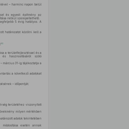
elével – harminc napon belül
lózat és egyedi építmény az
tása nélkül szerepeltethető.
egfeljebb 5 évig hatályos. A
tt határozatot közölni kell a
32
k
sa a területfejlesztéssel és a
 és hasznosításáról szóló
– március 31-ig tájékoztatja a
ántartás a következő adatokat
pésének – időpontját,
térség területéhez viszonyított
a növekmény milyen mértékben
atározott adatok tekintetében
a, módosítása esetén annak