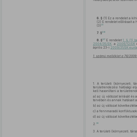
6. §
(1)
Ez a rendelet a kihi
(2)
E rendelet előírásait a
35
(3)
36
7. §
37
8. §
E rendelet
1. § (1) 
2004/35/EK
, a
2006/12/EK
április 23-i
2009/31/EK európa
1. számú melléklet a 76/2009.
1.
A területi (környezeti, tá
területrendezési hatósági el
kell hasonlítani a területrende
a)
az új változat leírását és
tervében és annak hatásait a
b)
az új változat következtébe
c)
a fennmaradó konfliktusokat
d)
az új változat következtéb
38
2.
3.
A területi (környezeti, tár