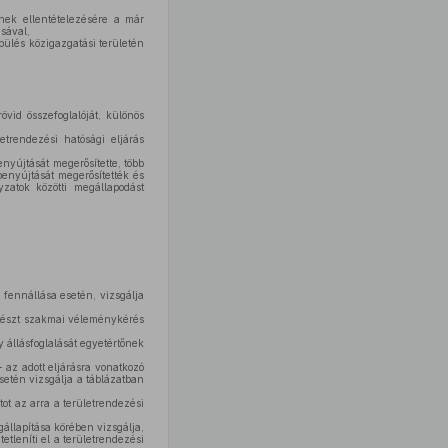
nnek ellentételezésére a már
ásával,
pülés közigazgatási területén
övid összefoglalóját, különös
etrendezési hatósági eljárás
enyújtását megerősítette, több
benyújtását megerősítették és
zatok közötti megállapodást
 fennállása esetén, vizsgálja
ítészt szakmai véleménykérés
 állásfoglalását egyetértőnek
 az adott eljárásra vonatkozó
setén vizsgálja a táblázatban
tot az arra a területrendezési
állapítása körében vizsgálja,
etleníti el a területrendezési