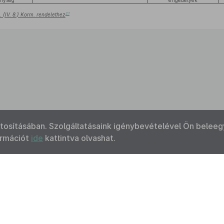
enység
engedélyek
21
 (IV. 8.) Korm. rendelethez
ztosításában. Szolgáltatásaink igénybevételével Ön beleeg
ormációt
ide
kattintva olvashat.