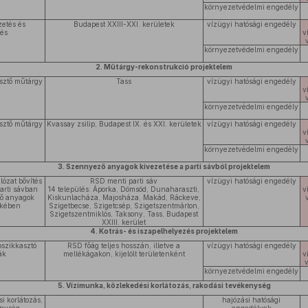
környezetvédelmi engedély
zetés és
Budapest XXIII-XXI. kerületek
vízügyi hatósági engedély
tés
v
környezetvédelmi engedély
2. Műtárgy-rekonstrukció projektelem
esztő műtárgy
Tass
vízügyi hatósági engedély
v
környezetvédelmi engedély
esztő műtárgy
Kvassay zsilip, Budapest IX. és XXI. kerületek
vízügyi hatósági engedély
v
környezetvédelmi engedély
3. Szennyező anyagok kivezetése a parti sávból projektelem
ózat bővítés
RSD menti parti sáv
vízügyi hatósági engedély
parti sávban
14 település: Áporka, Dömsöd, Dunaharaszti,
v
ző anyagok
Kiskunlacháza, Majosháza, Makád, Ráckeve,
ekében
Szigetbecse, Szigetcsép, Szigetszentmárton,
Szigetszentmiklós, Taksony, Tass, Budapest
XXIII. kerület
4. Kotrás- és iszapelhelyezés projektelem
pszikkasztó
RSD főág teljes hosszán, illetve a
vízügyi hatósági engedély
ák
mellékágakon, kijelölt területenként
v
környezetvédelmi engedély
5. Vízimunka, közlekedési korlátozás, rakodási tevékenység
i korlátozás,
hajózási hatósági