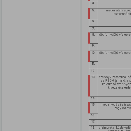
4.
5.
meder alatti átve
csatornaépí
6.
7.
8.
többfunkciójú vízleer
9.
10.
többfunkciójú vízleer
11.
12.
13.
szennyvízcsatorna-hál
az RSD-t terhelő, a 
keletkező szennye
kivezetése érd
14.
15.
mederkotrás és isza
zagykazett
16.
17.
18.
vízimunka, közlekedés