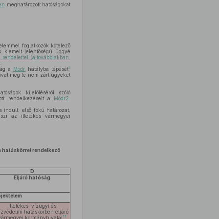
en
meghatározott hatóságokat
elemmel foglalkozók kötelező
k kiemelt jelentőségű üggyé
. rendelettel (a továbbiakban:
.
5
óság a
Módr.
hatályba lépését
sával még le nem zárt ügyeket
ságok kijelöléséről szóló
ott rendelkezéseit a
Módr2.
indult, első fokú határozat,
eszi az illetékes vármegyei
 hatáskörrel rendelkező
D
Eljáró hatóság
ojektelem
illetékes, vízügyi és
ízvédelmi hatáskörben eljáró
11
vármegyei kormányhivatal