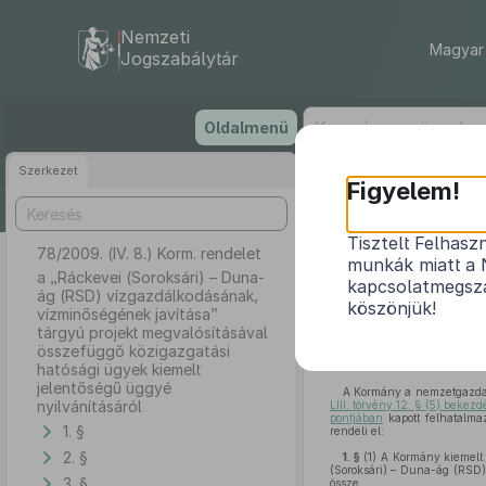
Nemzeti
Magyar 
Jogszabálytár
Ugrás
Oldalmenü
a
tartalomra
Szerkezet
Figyelem!
Tisztelt Felhasz
78/2009. (IV. 8.) Korm. rendelet
a „Ráckevei (
munkák miatt a 
javítása” tár
a „Ráckevei (Soroksári) – Duna-
kapcsolatmegsza
ág (RSD) vízgazdálkodásának,
köszönjük!
vízminőségének javítása”
tárgyú projekt megvalósításával
összefüggő közigazgatási
hatósági ügyek kiemelt
jelentőségű üggyé
A Kormány a nemzetgazdasá
nyilvánításáról
LIII. törvény 12. § (5) bekez
pontjában
kapott felhatalma
1. §
rendeli el:
2. §
1. §
(1)
A Kormány kiemelt 
(Soroksári) – Duna-ág (RSD)
3. §
össze.