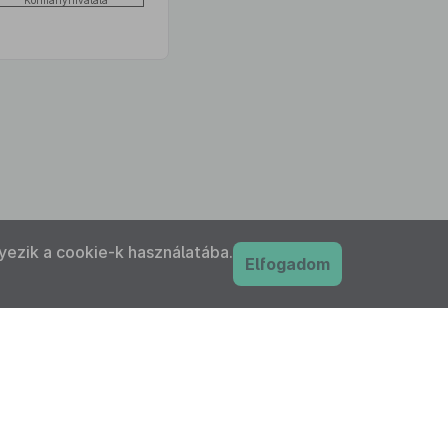
Kormányhivatala
yezik a cookie-k használatába.
Elfogadom