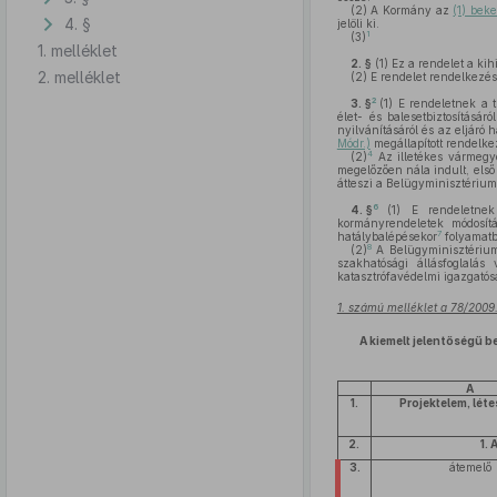
(2)
A Kormány az
(1) bek
4. §
jelöli ki.
1
(3)
1. melléklet
2. §
(1)
Ez a rendelet a kih
2. melléklet
(2)
E rendelet rendelkezés
2
3. §
(1)
E rendeletnek a tű
élet- és balesetbiztosításár
nyilvánításáról és az eljáró 
Módr.)
megállapított rendelke
4
(2)
Az illetékes vármegye
megelőzően nála indult, első
átteszi a Belügyminisztériu
6
4. §
(1)
E rendeletnek 
kormányrendeletek módosít
7
hatálybalépésekor
folyamatba
8
(2)
A Belügyminisztérium
szakhatósági állásfoglalás
katasztrófavédelmi igazgatós
1. számú melléklet a 78/2009.
A kiemelt jelentőségű 
A
1.
Projektelem, lét
2.
1.
3.
átemelő