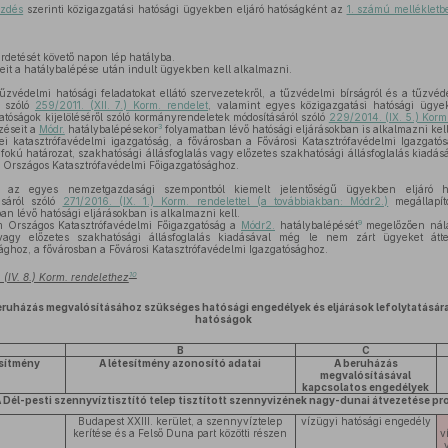
ezdés
szerinti közigazgatási hatósági ügyekben eljáró hatóságként az
1. számú mellékletb
irdetését követő napon lép hatályba.
eit a hatálybalépése után indult ügyekben kell alkalmazni.
zvédelmi hatósági feladatokat ellátó szervezetekről, a tűzvédelmi bírságról és a tűzvéd
ól szóló
259/2011. (XII. 7.) Korm. rendelet
, valamint egyes közigazgatási hatósági ügye
hatóságok kijelöléséről szóló kormányrendeletek módosításáról szóló
229/2014. (IX. 5.) Korm
3
zéseit a
Módr.
hatálybalépésekor
folyamatban lévő hatósági eljárásokban is alkalmazni kell
i katasztrófavédelmi igazgatóság, a fővárosban a Fővárosi Katasztrófavédelmi Igazgat
 fokú határozat, szakhatósági állásfoglalás vagy előzetes szakhatósági állásfoglalás kiadá
m Országos Katasztrófavédelmi Főigazgatósághoz.
az egyes nemzetgazdasági szempontból kiemelt jelentőségű ügyekben eljáró ható
ásáról szóló
271/2016. (IX. 1.) Korm. rendelettel (a továbbiakban: Módr2.)
megállapít
n lévő hatósági eljárásokban is alkalmazni kell.
9
 Országos Katasztrófavédelmi Főigazgatóság a
Módr2.
hatálybalépését
megelőzően nála 
 vagy előzetes szakhatósági állásfoglalás kiadásával még le nem zárt ügyeket átt
ághoz, a fővárosban a Fővárosi Katasztrófavédelmi Igazgatósághoz.
10
 (IV. 8.) Korm. rendelethez
beruházás megvalósításához szükséges hatósági engedélyek és eljárások lefolytatására
hatóságok
B
C
esítmény
A létesítmény azonosító adatai
A beruházás
megvalósításával
kapcsolatos engedélyek
 A Dél-pesti szennyvíztisztító telep tisztított szennyvizének nagy-dunai átvezetése pr
Budapest XXIII. kerület, a szennyvíztelep
vízügyi hatósági engedély
kerítése és a Felső Duna part közötti részen
v