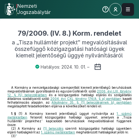
Nemzeti
Jogszabálytár
79/2009. (IV. 8.) Korm. rendelet
a „Tisza hullámtér projekt” megvalósításával
összefüggő közigazgatási hatósági ügyek
kiemelt jelentőségű üggyé nyilvánításáról
Hatályos: 2024. 10. 01. –
A Kormány a nemzetgazdasági szempontból kiemelt jelentőségű beruházások
megvalósításának gyorsításáról és egyszerűsítéséről szóló
2006. évi LIII. törvény
12. § (5) bekezdésében
és a közigazgatási hatósági eljárás és szolgáltatás
általános szabályairól szóló
2004. évi CXL. törvény 174/A. § a) pontjában
kapott
felhatalmazás alapján, az
Alkotmány 35. § (1) bekezdésének b) pontjában
megállapított feladatkörében eljárva a következőket rendeli el:
1. §
(1)
A Kormány kiemelt jelentőségű üggyé nyilvánítja az
1. számú
mellékletben
felsorolt közigazgatási hatósági ügyeket, amelyek a „Tisza
hullámtér projekthez” kapcsolódó beruházások megvalósításával függenek
össze.
(2)
A Kormány az
(1) bekezdés
szerinti közigazgatási hatósági ügyekben
eljáró hatóságként az
1. számú mellékletben
meghatározott hatóságokat jelöli ki.
1
(3)