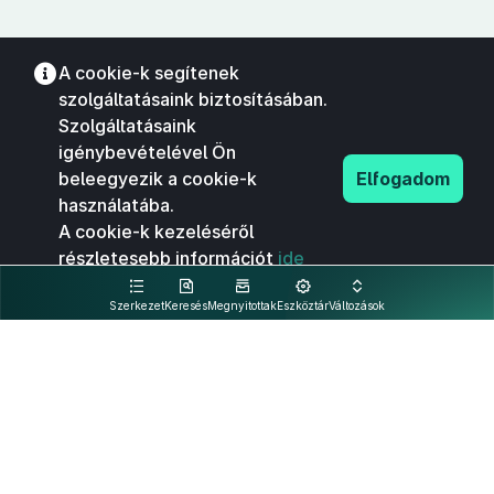
A cookie-k segítenek
szolgáltatásaink biztosításában.
Szolgáltatásaink
igénybevételével Ön
beleegyezik a cookie-k
Elfogadom
használatába.
A cookie-k kezeléséről
részletesebb információt
ide
kattintva olvashat.
Szerkezet
Keresés
Megnyitottak
Eszköztár
Változások