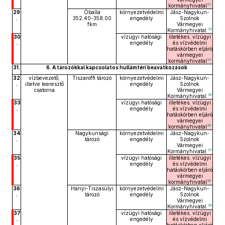
32
kormányhivatal
29
Óballa
környezetvédelmi
Jász-Nagykun-
.
352,40-358,00
engedély
Szolnok
fkm
Vármegyei
33
Kormányhivatal
30
vízügyi hatósági
illetékes, vízügyi
.
engedély
és vízvédelmi
hatáskörben eljáró
vármegyei
34
kormányhivatal
31.
6. A tározókkal kapcsolatos hullámtéri beavatkozások
32
vízbevezető,
Tiszaroffi tározó
környezetvédelmi
Jász-Nagykun-
.
illetve leeresztő
engedély
Szolnok
csatorna
Vármegyei
35
Kormányhivatal
33
vízügyi hatósági
illetékes, vízügyi
.
engedély
és vízvédelmi
hatáskörben eljáró
vármegyei
36
kormányhivatal
34
Nagykunsági
környezetvédelmi
Jász-Nagykun-
.
tározó
engedély
Szolnok
Vármegyei
37
Kormányhivatal
35
vízügyi hatósági
illetékes, vízügyi
.
engedély
és vízvédelmi
hatáskörben eljáró
vármegyei
38
kormányhivatal
36
Hanyi-Tiszasülyi
környezetvédelmi
Jász-Nagykun-
.
tározó
engedély
Szolnok
Vármegyei
39
Kormányhivatal
37
vízügyi hatósági
illetékes, vízügyi
.
engedély
és vízvédelmi