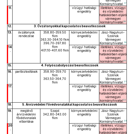
Vármegyei
17
Kormányhivatal
11.
vízügyi hatósági
illetékes, vízügyi
engedély
és vízvédelmi
hatáskörben eljáró
vármegyei
18
kormányhivatal
12.
3. Övzátonyokkal kapcsolatos beavatkozások
13.
övzátonyok
358,80-359,50
környezetvédelmi
Jász-Nagykun-
rendezése
fkm
engedély
Szolnok
363,30-364,10 fkm
Vármegyei
19
396,70-397,80
Kormányhivatal
fkm
14
vízügyi hatósági
illetékes, vízügyi
401,10-401,60 fkm
.
engedély
és vízvédelmi
hatáskörben eljáró
vármegyei
20
kormányhivatal
15.
4. Folyószabályozási beavatkozások
16.
partbiztosítások
358,90-359,70
környezetvédelmi
Jász-Nagykun-
fkm
engedély
Szolnok
363,50-364,70
Vármegyei
21
fkm
Kormányhivatal
17.
vízügyi hatósági
illetékes, vízügyi
engedély
és vízvédelmi
hatáskörben eljáró
vármegyei
22
kormányhivatal
18.
5. Árvízvédelmi fővédvonalakkal kapcsolatos beavatkozások
19.
meglévő
Szajol
környezetvédelmi
Jász-Nagykun-
árvízvédelmi
342,80-343,00
engedély
Szolnok
fővédvonalak
fkm
Vármegyei
23
elbontása
Kormányhivatal
20
vízügyi hatósági
illetékes, vízügyi
.
engedély
és vízvédelmi
hatáskörben eljáró