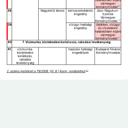
hatáskörben eljáró
vármegyei
40
kormányhivatal
38
Nagykörűi tározó
környezetvédelmi
Jász-Nagykun-
.
engedély
Szolnok
Vármegyei
41
Kormányhivatal
39
vízügyi hatósági
illetékes, vízügyi
.
engedély
és vízvédelmi
hatáskörben eljáró
vármegyei
42
kormányhivatal
40
7. Vízimunka, közlekedési korlátozás, rakodási tevékenység
.
41.
vízimunka,
hajózási hatósági
Budapest Főváros
közlekedési
engedélyek
Kormányhivatala
korlátozás,
rakodási
tevékenység
43
2. számú melléklet a 79/2009. (IV. 8.) Korm. rendelethez