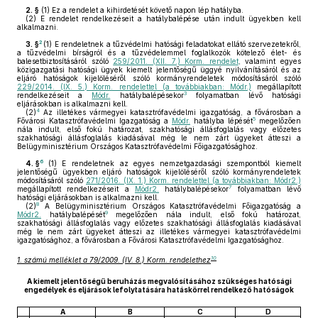
2. §
(1)
Ez a rendelet a kihirdetését követő napon lép hatályba.
(2)
E rendelet rendelkezéseit a hatálybalépése után indult ügyekben kell
alkalmazni.
2
3. §
(1)
E rendeletnek a tűzvédelmi hatósági feladatokat ellátó szervezetekről,
a tűzvédelmi bírságról és a tűzvédelemmel foglalkozók kötelező élet- és
balesetbiztosításáról szóló
259/2011. (XII. 7.) Korm. rendelet
, valamint egyes
közigazgatási hatósági ügyek kiemelt jelentőségű üggyé nyilvánításáról és az
eljáró hatóságok kijelöléséről szóló kormányrendeletek módosításáról szóló
229/2014. (IX. 5.) Korm. rendelettel (a továbbiakban: Módr.)
megállapított
3
rendelkezéseit a
Módr.
hatálybalépésekor
folyamatban lévő hatósági
eljárásokban is alkalmazni kell.
4
(2)
Az illetékes vármegyei katasztrófavédelmi igazgatóság, a fővárosban a
5
Fővárosi Katasztrófavédelmi Igazgatóság a
Módr.
hatályba lépését
megelőzően
nála indult, első fokú határozat, szakhatósági állásfoglalás vagy előzetes
szakhatósági állásfoglalás kiadásával még le nem zárt ügyeket átteszi a
Belügyminisztérium Országos Katasztrófavédelmi Főigazgatósághoz.
6
4. §
(1)
E rendeletnek az egyes nemzetgazdasági szempontból kiemelt
jelentőségű ügyekben eljáró hatóságok kijelöléséről szóló kormányrendeletek
módosításáról szóló
271/2016. (IX. 1.) Korm. rendelettel (a továbbiakban: Módr2.)
7
megállapított rendelkezéseit a
Módr2.
hatálybalépésekor
folyamatban lévő
hatósági eljárásokban is alkalmazni kell.
8
(2)
A Belügyminisztérium Országos Katasztrófavédelmi Főigazgatóság a
9
Módr2.
hatálybalépését
megelőzően nála indult, első fokú határozat,
szakhatósági állásfoglalás vagy előzetes szakhatósági állásfoglalás kiadásával
még le nem zárt ügyeket átteszi az illetékes vármegyei katasztrófavédelmi
igazgatósághoz, a fővárosban a Fővárosi Katasztrófavédelmi Igazgatósághoz.
10
1. számú melléklet a 79/2009. (IV. 8.) Korm. rendelethez
A kiemelt jelentőségű beruházás megvalósításához szükséges hatósági
engedélyek és eljárások lefolytatására hatáskörrel rendelkező hatóságok
A
B
C
D