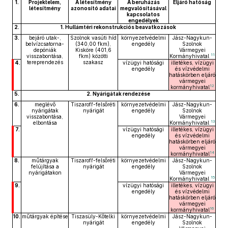
1.
Projektelem,
A létesítmény
A beruházás
Eljáró hatóság
létesítmény
azonosító adatai
megvalósításával
kapcsolatos
engedélyek
2.
1. Hullámtéri rekonstrukciós beavatkozások
3.
bejáró utak-,
Szolnok vasúti híd
környezetvédelmi
Jász-Nagykun-
belvízcsatorna-
(340,00 fkm),
engedély
Szolnok
depóniák
Kisköre (401,6
Vármegyei
11
visszabontása,
fkm) közötti
Kormányhivatal
tereprendezés
szakasz
4.
vízügyi hatósági
illetékes, vízügyi
engedély
és vízvédelmi
hatáskörben eljáró
vármegyei
12
kormányhivatal
5.
2. Nyárigátak rendezése
6.
meglévő
Tiszaroff-felsőréti
környezetvédelmi
Jász-Nagykun-
nyárigátak
nyárigát
engedély
Szolnok
visszabontása,
Vármegyei
13
elbontása
Kormányhivatal
7.
vízügyi hatósági
illetékes, vízügyi
engedély
és vízvédelmi
hatáskörben eljáró
vármegyei
14
kormányhivatal
8.
műtárgyak
Tiszaroff-felsőréti
környezetvédelmi
Jász-Nagykun-
felújítása a
nyárigát
engedély
Szolnok
nyárigátakon
Vármegyei
15
Kormányhivatal
9.
vízügyi hatósági
illetékes, vízügyi
engedély
és vízvédelmi
hatáskörben eljáró
vármegyei
16
kormányhivatal
10.
műtárgyak építése
Tiszasüly-Kőtelki
környezetvédelmi
Jász-Nagykun-
nyárigát
engedély
Szolnok