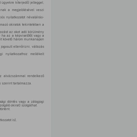
ügyekre kiterjedő) jelleggel,
nak a megjelölésével veszi
iós nyilatkozatot névaláírás-
almazó okiratok tekintetében a
tozást az okot adó körülmény
 ha az a képviselőtől vagy a
ését követő három munkanapon
jogosult ellenőrizni, változás
i nyilatkozathoz mellékelt
 az alvázszámmal rendelkező
k szerint tartalmazza.
ósági döntés vagy a zálogjogi
zolgáló okirat) szolgálhat.
örtént.
kozatot is),