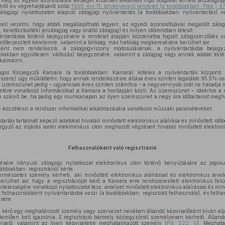
a meg az egyedi azonosításra kétséget kizáróan alkalmas ingó dolgokat terhelő jelzálogjo
ről és végrehajtásáról szóló
1960. évi 11. törvényerejű rendelet (a továbbiakban: Ptké.) 4
zálogjogi nyilatkozaton alapuló zálogjogi nyilvántartás (a továbbiakban: nyilvántartás)
ell vezetni, hogy abból megállapítható legyen: az egyedi azonosítójával megjelölt zálo
, keretbiztosítéki jelzálogjog vagy önálló zálogjog) és milyen időrendben létesít.
ntartásba történő bejegyzésére e rendelet alapján közokiratba foglalt zálogszerződés va
 előterjesztett kérelemre, valamint a bíróság, más hatóság megkeresésére kerülhet sor.
nt nem rendelkezik, a zálogjogviszony módosulásának, a nyilvántartásba bejegy
biakban együttesen: változás) bejegyzésére, valamint a zálogjog vagy annak adatai törlé
lkalmazni.
s Közjegyzői Kamara (a továbbiakban: Kamara) köteles a nyilvántartás központi 
szere) úgy működtetni, hogy annak rendelkezésre állása éves szinten legalább 95,5%-os 
lú üzemszünet pedig – ugyancsak éves szinten számítva – a negyvennyolc órát ne haladja 
ére vonatkozó információkat a Kamara a honlapján közli. Az üzemszünet – ideértve a r
m számít be, ha pedig egy munkanapon az ilyen üzemszünet a négy óra időtartamot megha
 közzéteszi a rendszer informatikai alkalmazására vonatkozó műszaki paramétereket.
artás tartalmát képező adatokat hivatali minősített elektronikus aláírása és minősített id
egyző az eljárás során elektronikus úton meghozott végzéseit hivatali minősített elektroni
Felhasználóként való regisztráció
sére irányuló zálogjogi nyilatkozat elektronikus úton történő benyújtására az jogosu
ábbiakban: regisztráció) kérte.
ermészetes személy kérheti, aki minősített elektronikus aláírással és elektronikus leve
kerülhet sor, hogy a regisztrációját kérő a Kamara erre rendszeresített elektronikus felü
telességére vonatkozó nyilatkozatot tesz, amelyet minősített elektronikus aláírással és minős
elhasználóként nyilvántartásba veszi (a továbbiakban: regisztrált felhasználó), és felhas
sére.
t kérő egy meghatározott személy vagy szervezet nevében állandó képviselőként kíván eljár
érdemlően kell igazolnia. E regisztráció bármely közjegyzőnél személyesen kérhető. Álland
viselő, valamint az ilyen képviseletre meghatalmazott személy (
Ptk. 222. §
). Meghata