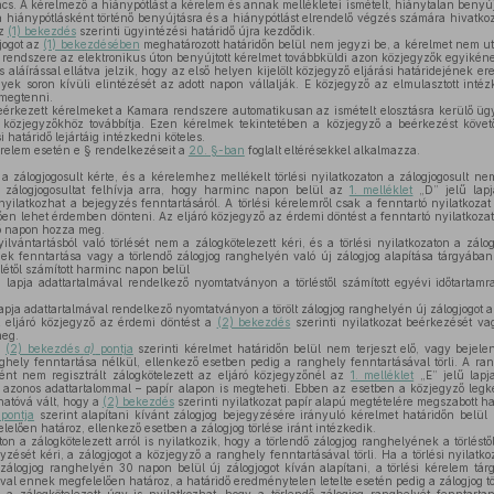
cs. A kérelmező a hiánypótlást a kérelem és annak mellékletei ismételt, hiánytalan benyújtá
 hiánypótlásként történő benyújtásra és a hiánypótlást elrendelő végzés számára hivatkozn
az
(1) bekezdés
szerinti ügyintézési határidő újra kezdődik.
jogot az
(1) bekezdésében
meghatározott határidőn belül nem jegyzi be, a kérelmet nem uta
 rendszere az elektronikus úton benyújtott kérelmet továbbküldi azon közjegyzők egyikén
 aláírással ellátva jelzik, hogy az első helyen kijelölt közjegyző eljárási határidejének e
gyek soron kívüli elintézését az adott napon vállalják. E közjegyző az elmulasztott int
megtenni.
beérkezett kérelmeket a Kamara rendszere automatikusan az ismételt elosztásra kerülő ügy
ó közjegyzőkhöz továbbítja. Ezen kérelmek tekintetében a közjegyző a beérkezést követ
 határidő lejártáig intézkedni köteles.
érelem esetén e § rendelkezéseit a
20. §-ban
foglalt eltérésekkel alkalmazza.
a zálogjogosult kérte, és a kérelemhez mellékelt törlési nyilatkozaton a zálogjogosult nem
a zálogjogosultat felhívja arra, hogy harminc napon belül az
1. melléklet
„D” jelű lapj
ilatkozhat a bejegyzés fenntartásáról. A törlési kérelemről csak a fenntartó nyilatkoza
ően lehet érdemben dönteni. Az eljáró közjegyző az érdemi döntést a fenntartó nyilatkoza
tő napon hozza meg.
vántartásból való törlését nem a zálogkötelezett kéri, és a törlési nyilatkozaton a zálo
ek fenntartása vagy a törlendő zálogjog ranghelyén való új zálogjog alapítása tárgyában, a
létől számított harminc napon belül
 lapja adattartalmával rendelkező nyomtatványon a törléstől számított egyévi időtartam
apja adattartalmával rendelkező nyomtatványon a törölt zálogjog ranghelyén új zálogjogot al
z eljáró közjegyző az érdemi döntést a
(2) bekezdés
szerinti nyilatkozat beérkezését v
meg.
a
(2) bekezdés
a)
pontja
szerinti kérelmet határidőn belül nem terjeszt elő, vagy bejele
ghely fenntartása nélkül, ellenkező esetben pedig a ranghely fenntartásával törli. A ra
ként nem regisztrált zálogkötelezett az eljáró közjegyzőnél az
1. melléklet
„E” jelű lapj
 azonos adattartalommal – papír alapon is megteheti. Ebben az esetben a közjegyző leg
hatóvá vált, hogy a
(2) bekezdés
szerinti nyilatkozat papír alapú megtételére megszabott hatá
pontja
szerint alapítani kívánt zálogjog bejegyzésére irányuló kérelmet határidőn belül
elően határoz, ellenkező esetben a zálogjog törlése iránt intézkedik.
ton a zálogkötelezett arról is nyilatkozik, hogy a törlendő zálogjog ranghelyének a törléstő
zését kéri, a zálogjogot a közjegyző a ranghely fenntartásával törli. Ha a törlési nyilatko
 zálogjog ranghelyén 30 napon belül új zálogjogot kíván alapítani, a törlési kérelem tá
al ennek megfelelően határoz, a határidő eredménytelen letelte esetén pedig a zálogjog tör