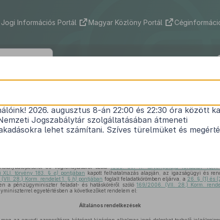
Jogi Információs Portál
Magyar Közlöny Portál
Céginformáció
80/2009. (XII. 28.) IRM rendelet
nálóink! 2026. augusztus 8-án 22:00 és 22:30 óra között ka
zonosításra kétséget kizáróan alkalmas ingó dolg
Nemzeti Jogszabálytár szolgáltatásában átmeneti
1
nyilvántartásának részletes szabályairól
kadásokra lehet számítani. Szíves türelmüket és megért
Hatályos: 2012. 08. 01. – 2014. 03. 14.
atálybalépéséről és végrehajtásáról szóló
1960. évi 11. törvényerejű rendelet 48/
i XLI. törvény 183. §
e)
pontjában
kapott felhatalmazás alapján, az igazságügyi és rend
(VII. 28.) Korm. rendelet 1. §
h)
pontjában
foglalt feladatkörömben eljárva, a
26. § (1) és 
en a pénzügyminiszter feladat- és hatásköréről szóló
169/2006. (VII. 28.) Korm. rend
yminiszterrel egyetértésben a következőket rendelem el:
Általános rendelkezések