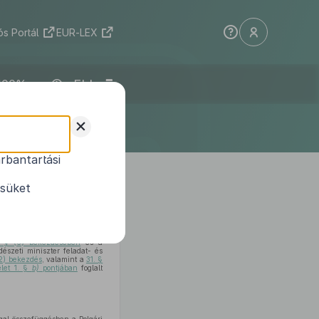
s Portál
EUR-LEX
ELI
+
rbantartási
ok zálogjogi
ésüket
A. § (6) bekezdésében
és a
észeti miniszter feladat- és
(2) bekezdés
, valamint a
31. §
elet 1. §
b)
pontjában
foglalt