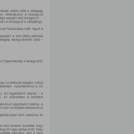
tásba vétele előtt a zálogjogi
ban: lekérdezés) a közjegyző
ója alapján kell elvégezni.
orán a közjegyző a zálogtárgy,
at felolvasása előtt rögzít a
alapján a szerződés aláírása
álogjog bejegyzéséről szóló –
l foganatosítja a bejegyzést,
jogi nyilatkozat alapján indult
bbiakban: nyomtatvány) a (2)
y azt egyébként aláírja – a
 el. Az eljárásban a kérelem
tványt egyébként aláírja, a
 kell minősített elektronikus
 példányban kell csatolnia, és
l kell tüntetni továbbá, hogy
árgyról vagy pedig arról, hogy
továbbá rögzíteni kell a nem