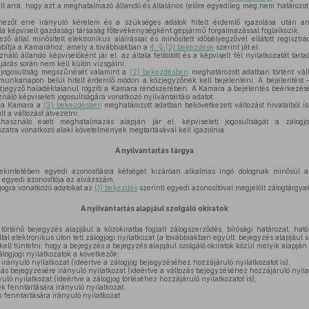
 arra, hogy azt a meghatalmazó állandó és általános (előre egyedileg meg nem határozott 
ezőt erre irányuló kérelem és a szükséges adatok hitelt érdemlő igazolása után an
ala képviselt gazdasági társaság főtevékenységként gépjármű forgalmazással foglalkozik.
 által minősített elektronikus aláírással és minősített időbélyegzővel ellátott regisztrác
ovábbítja a Kamarához, amely a továbbiakban a
4. § (3) bekezdése
szerint ját el.
náló állandó képviselőként jár el, az általa feltöltött és a képviselt fél nyilatkozatát tart
eljárás során nem kell külön vizsgálni.
 jogosultság megszűnését valamint a
(2) bekezdésben
meghatározott adatban történt vál
munkanapon belül hitelt érdemlő módon a közjegyzőnek kell bejelenteni. A bejelentést –
közjegyző haladéktalanul rögzíti a Kamara rendszerében. A Kamara a bejelentés beérkez
asználó képviseleti jogosultságára vonatkozó nyilvántartási adatot.
t a Kamara a
(2) bekezdésben
meghatározott adatban bekövetkezett változást hivatalból is 
t a változást átvezetni.
asználó eseti meghatalmazás alapján jár el, képviseleti jogosultságát a zálogjog
zatra vonatkozó alaki követelmények megtartásával kell igazolnia.
A nyilvántartás tárgya
ekintetében egyedi azonosításra kétséget kizáróan alkalmas ingó dolognak minősül
 egyedi azonosítója az alvázszám.
jogra vonatkozó adatokat az
(1) bekezdés
szerinti egyedi azonosítóval megjelölt zálogtárgya
A nyilvántartás alapjául szolgáló okiratok
örténő bejegyzés alapjául a közokiratba foglalt zálogszerződés, bírósági határozat, hat
által elektronikus úton tett zálogjogi nyilatkozat (a továbbiakban együtt: bejegyzés alapjául s
ell tüntetni, hogy a bejegyzés a bejegyzés alapjául szolgáló okiratok közül melyik alapján t
álogjogi nyilatkozatok a következők:
irányuló nyilatkozat (ideértve a zálogjog bejegyzéséhez hozzájáruló nyilatkozatot is),
zás bejegyzésére irányuló nyilatkozat (ideértve a változás bejegyzéséhez hozzájáruló nyilat
yuló nyilatkozat (ideértve a zálogjog törléséhez hozzájáruló nyilatkozatot is),
 fenntartására irányuló nyilatkozat,
fenntartására irányuló nyilatkozat.