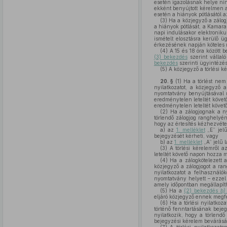
esetén igazolásnak helye nin
ekként benyújtott kérelmen a
esetén a hiányok pótlásától 
(3)
Ha a közjegyző a zálog
a hiányok pótlását, a Kamara
napi indulásakor elektronikus
ismételt elosztásra kerülő ü
érkezésének napján köteles 
(4)
A 15 és 18 óra között 
(3) bekezdés
szerint vállal
bekezdés
szerinti ügyintézési
(5)
A közjegyző a törlési k
20. §
(1)
Ha a törlést nem 
nyilatkozatot, a közjegyző 
nyomtatvány benyújtásával ny
eredménytelen leteltét követ
eredménytelen leteltét köve
(2)
Ha a zálogjognak a nyil
törlendő zálogjog ranghelyén
hogy az értesítés kézhezvéte
a)
az
1. melléklet
„E” jelű
bejegyzését kérheti, vagy
b)
az
1. melléklet
„A” jelű l
(3)
A törlési kérelemről a
leteltét követő napon hozza 
(4)
Ha a zálogkötelezett 
közjegyző a zálogjogot a ran
nyilatkozatot a felhasználó
nyomtatvány helyett – ezzel
amely időpontban megállapít
(5)
Ha a
(2) bekezdés
b)
eljáró közjegyző ennek megfel
(6)
Ha a törlési nyilatkoza
történő fenntartásának bejegy
nyilatkozik, hogy a törlendő
bejegyzési kérelem bevárásáv