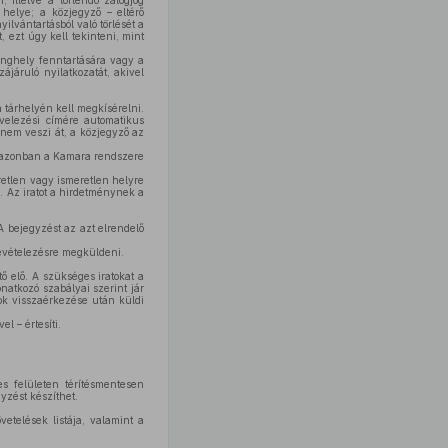
, illetve a törlendő zálogjog
 helye; a közjegyző – eltérő
ilvántartásból való törlését a
, ezt úgy kell tekinteni, mint
anghely fenntartására vagy a
járuló nyilatkozatát, akivel
a tárhelyén kell megkísérelni.
evelezési címére automatikus
t nem veszi át, a közjegyző az
ől azonban a Kamara rendszere
retlen vagy ismeretlen helyre
i. Az iratot a hirdetménynek a
A bejegyzést az azt elrendelő
revételezésre megküldeni.
ő elő. A szükséges iratokat a
natkozó szabályai szerint jár
sok visszaérkezése után küldi
l – értesíti.
es felületen térítésmentesen
yzést készíthet.
vetelések listája, valamint a