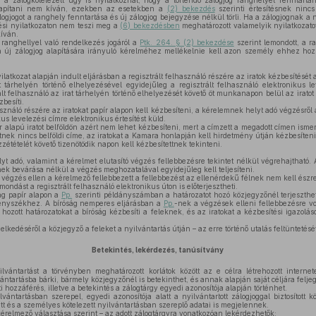
 a zálogkötelezett úgy is nyilatkozhat, hogy a törlendő zálogjog ranghelyét fenntartani
alapítani nem kíván, ezekben az esetekben a
(2) bekezdés
szerinti értesítésnek nincs
ogjogot a ranghely fenntartása és új zálogjog bejegyzése nélkül törli. Ha a zálogjognak a ny
rlési nyilatkozaton nem teszi meg a
(6) bekezdésben
meghatározott valamelyik nyilatkozatot
kíván.
 ranghellyel való rendelkezés jogáról a
Ptk. 264. § (2) bekezdése
szerint lemondott, a r
n új zálogjog alapítására irányuló kérelméhez mellékelnie kell azon személy ehhez hozzá
latkozat alapján indult eljárásban a regisztrált felhasználó részére az iratok kézbesítését 
tárhelyén történő elhelyezésével egyidejűleg a regisztrált felhasználó elektronikus l
rált felhasználó az irat tárhelyén történő elhelyezését követő öt munkanapon belül az irato
zbesíti.
sználó részére az iratokat papír alapon kell kézbesíteni, a kérelemnek helyt adó végzésr
kus levelezési címre elektronikus értesítést küld.
 alapú iratot belföldön azért nem lehet kézbesíteni, mert a címzett a megadott címen isme
ttnek nincs belföldi címe, az iratokat a Kamara honlapján kell hirdetmény útján kézbesíten
étételét követő tizenötödik napon kell kézbesítettnek tekinteni.
t adó, valamint a kérelmet elutasító végzés fellebbezésre tekintet nélkül végrehajtható. 
k bevárása nélkül a végzés meghozatalával egyidejűleg kell teljesíteni.
 végzés ellen a kérelmező fellebbezett a fellebbezést az ellenérdekű félnek nem kell ész
mondást a regisztrált felhasználó elektronikus úton is előterjesztheti.
ag papír alapon a
Pp.
szerinti példányszámban a határozatot hozó közjegyzőnél terjeszthet
örvényszékhez. A bíróság nemperes eljárásban a
Pp.
-nek a végzések elleni fellebbezésre vo
n hozott határozatokat a bíróság kézbesíti a feleknek, és az iratokat a kézbesítési igazolá
lkedéséről a közjegyző a feleket a nyilvántartás útján – az erre történő utalás feltüntetéséve
Betekintés, lekérdezés, tanúsítvány
ántartást a törvényben meghatározott korlátok között az e célra létrehozott internet
ántartásba bárki, bármely közjegyzőnél is betekinthet, és annak alapján saját céljára feljeg
i hozzáférés, illetve a betekintés a zálogtárgy egyedi azonosítója alapján történhet.
ántartásban szerepel, egyedi azonosítója alatt a nyilvántartott zálogjoggal biztosított kö
ett és a személyes kötelezett nyilvántartásban szereplő adatai is megjelennek.
kérelmező választása szerint – az adott zálogtárgyra vonatkozóan lekérdezhetők: