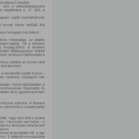
 levelezési címüket.
 jelű, a változásbejegyzési
at megtételére a „D” jelű, a
ólagosan újabb nyomtatványon
t annak három betűből álló
mara honlapján közzéteszi.
írás hitelessége, az adatok
 megvizsgálja. Ha a kérelem
ró közjegyzőhöz. A kérelem
tett időbélyegzővel ellátott
mara rendszere tájékoztatja a
nikus iratokat az ennek okát
kell tekinteni.
a mentesítés esetét kivéve –
ására valamely közjegyző már
alapján indult eljárásokban a
rendszerének folyamatos és
amatban lévő ügyeket azonban
 rendszere számára. A Kamara
 elektronikus nyilatkozattal
élból, hogy nem kell-e azokat
etve – ha ennek van helye – a
teként a tárhelyén elhelyezett
 venni.
mmal terjesztették elő, a jogi
ívni. E határidő elmulasztása