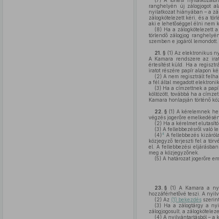
(7)
A törlési nyilatkozaton
ranghelyén új zálogjogot 
nyilatkozat hiányában – a zál
zálogkötelezett kéri, és a tö
aki e lehetőséggel élni nem 
(8)
Ha a zálogkötelezett a
törlendő zálogjog ranghelyé
szemben e jogáról lemondott.
21. §
(1)
Az elektronikus nyi
A Kamara rendszere az irat 
értesítést küld. Ha a regiszt
iratot részére papír alapon ké
(2)
A nem regisztrált felha
a fél által megadott elektroni
(3)
Ha a címzettnek a papír
költözött, továbbá ha a címze
Kamara honlapján történő közz
22. §
(1)
A kérelemnek hely
végzés jogerőre emelkedéséne
(2)
Ha a kérelmet elutasító
(3)
A fellebbezésről való le
4
(4)
A fellebbezés kizáról
közjegyző terjeszti fel a t
el. A fellebbezési eljárásba
meg a közjegyzőnek.
(5)
A határozat jogerőre eme
23. §
(1)
A Kamara a nyilv
hozzáférhetővé teszi. A nyilv
(2)
Az
(1) bekezdés
szerint
(3)
Ha a zálogtárgy a nyilv
zálogjogosult, a zálogkötelez
(4)
A nyilvántartásból – a 