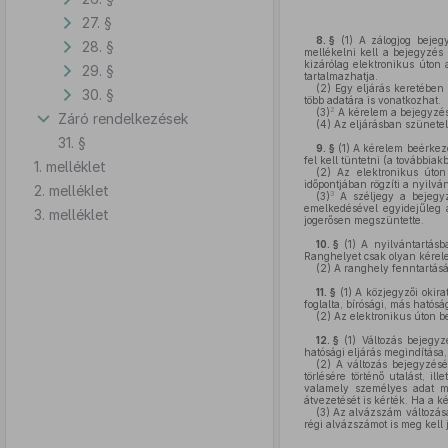
27. §
8. §
(1)
A zálogjog bejegy
28. §
mellékelni kell a bejegyzés 
kizárólag elektronikus úton 
29. §
tartalmazhatja.
(2)
Egy eljárás keretében 
30. §
több adatára is vonatkozhat.
2
(3)
A kérelem a bejegyzési
Záró rendelkezések
(4)
Az eljárásban szünetel
31. §
9. §
(1)
A kérelem beérkezés
fel kell tüntetni (a továbbiak
1. melléklet
(2)
Az elektronikus úton 
időpontjában rögzíti a nyilvá
2. melléklet
3
(3)
A széljegy a bejegyzé
emelkedésével egyidejűleg a 
3. melléklet
jogerősen megszüntette.
10. §
(1)
A nyilvántartásb
Ranghelyet csak olyan kérelem
(2)
A ranghely fenntartásán
11. §
(1)
A közjegyzői okirat
foglalta, bírósági, más ható
(2)
Az elektronikus úton be
12. §
(1)
Változás bejegyzé
hatósági eljárás megindítása,
(2)
A változás bejegyzésér
törlésére történő utalást, i
valamely személyes adat me
átvezetését is kérték. Ha a k
(3)
Az alvázszám változását
régi alvázszámot is meg kell j