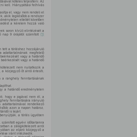
sával köteles teljesíteni. Az
i kell. Hiánypótlási felhívás
sítja el, vagy nem rendeli el
ek, akik legkésőbb a rendszer
redménytelen elteltét követően
ézkedést a kérelem hozzá való
ek soron kívüli elintézését a
ő nap 9 órájától számított
(1)
 tett a törléshez hozzájáruló
a adattartalmának megfelelő
t beérkezését vagy a határidő
t beérkezését vagy a határidő
gkötelezett nem nyilatkozik a
 közjegyző őt arról értesíti,
ra a ranghely fenntartásának
apíthat.
agy a határidő eredménytelen
nti, hogy e jogával nem él, a
nghely fenntartására irányuló
a adattartalmával rendelkező
később azon a napon határoz,
ridő is lejárt.
 benyújtják, a törlés ügyében
l számított egyévi időtartamra
zatban a zálogkötelezett arról
rgyában az eljáró közjegyző a
lése iránt intézkedik.