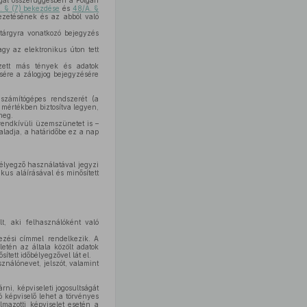
ggal összefüggésben a Polgári
7. § (7) bekezdése
és
48/A. §
 vezetésének és az abból való
gtárgyra vonatkozó bejegyzés
gy az elektronikus úton tett
zett más tények és adatok
sére a zálogjog bejegyzésére
számítógépes rendszerét (a
mértékben biztosítva legyen,
meg.
endkívüli üzemszünetet is –
ladja, a határidőbe ez a nap
őbélyegző használatával jegyzi
kus aláírásával és minősített
lt, aki felhasználóként való
lezési címmel rendelkezik. A
letén az általa közölt adatok
ített időbélyegzővel lát el.
ználónevet, jelszót, valamint
ni, képviseleti jogosultságát
ó képviselő lehet a törvényes
lmazotti képviselet esetén a