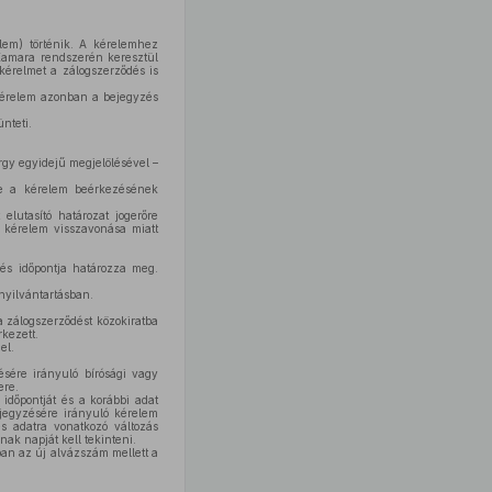
lem) történik. A kérelemhez
a Kamara rendszerén keresztül
 kérelmet a zálogszerződés is
 kérelem azonban a bejegyzés
nteti.
árgy egyidejű megjelölésével –
ere a kérelem beérkezésének
elutasító határozat jogerőre
 a kérelem visszavonása miatt
és időpontja határozza meg.
nyilvántartásban.
 a zálogszerződést közokiratba
kezett.
el.
ésére irányuló bírósági vagy
ere.
időpontját és a korábbi adat
bejegyzésére irányuló kérelem
s adatra vonatkozó változás
nak napját kell tekinteni.
ban az új alvázszám mellett a