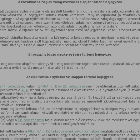
A közokiratba foglalt zálogszerződés alapján történő bejegyzés
alt zálogszerződés alapján előterjesztett kérelemre indult eljárásban a zálogjog nyilvántar
 nem változtató, a bejegyzett adatok közötti keresésre irányuló eljárással (a továbbiak
ogtárgy a zálogjogi nyilvántartásban szerepel-e. A lekérdezést a zálogtárgy egyedi azonosít
telezett, a zálogjogosult és a személyes kötelezett adatainak bejegyzése vagy módosítása s
ntos, közokirat alapján ellenőrzött azonosító adatait rögzíti a nyilvántartásban.
re irányuló eljárást az okirat ügyszámát feltüntető széljegyzéssel kezdi, amelyet az okir
gyzői okiratba foglalása esetén a közjegyző a bejegyzést az e tárgyban hozott végzése 
iadmányának kiadása előtt foganatosítja, majd az okirat hiteles kiadmányával együtt a z
 – tanúsítványt is kiadja, amit díjmentesen bocsát az érintettek rendelkezésére.
Bíróság, hatóság megkeresésére történő bejegyzés
megkeresése alapján a közjegyző a megkeresésben foglalt közokiratra utalással közvetlenü
tettek a nyilvántartás megtekintése útján értesülhetnek.
Az elektronikus nyilatkozat alapján történő bejegyzés
és (7) bekezdése
, valamint
48/A. § (1) és (2) bekezdése
szerint elektronikus úton tett zálog
yilatkozatot a
4. §
szerint regisztrált felhasználó az elektronikus nyomtatványon (a tová
ározott módon terjesztheti elő.
atkozattevő és – ha a bejegyzéshez az ellenérdekű fél hozzájárulása szükséges vag
 ellenérdekű fél minősített elektronikus aláírással és minősített időbélyegzővel látja
ttevőt kell tekinteni.
nem regisztrált felhasználó, de hozzájárulása a bejegyzéshez szükséges vagy a nyomta
ti formában papír alapon készült nyomtatvány elektronikus másolatát a nyilatkozattevőnek
lyegzővel ellátnia.
 (2) vagy a
(3) bekezdésben
foglaltaknak megfelelő elektronikus okirati mellékleteket egy
ia kell a papír alapú dokumentumok biztonságos őrzéséről is.
el kell tüntetni a
Ptké. 47. § (5) bekezdésének
a)–c)
pontjában
meghatározott adatokat. Fe
érik, valamint nyilatkozni kell arról is, hogy a zálogkötelezett jogosult rendelkezni a zálogt
ettnek a zálogtárgy feletti rendelkezési jogának megszerzésétől függő hatállyal kérik, 