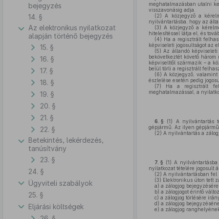
meghatalmazásban utalni kell
bejegyzés
visszavonásig adja.
14. §
(2)
A közjegyző a kérelm
nyilvántartásba, hogy az ált
Az elektronikus nyilatkozat
(3)
A közjegyző a kérelmező
hitelesítéssel látja el, és t
alapján történő bejegyzés
(4)
Ha a regisztrált felhasz
képviseleti jogosultságot az 
15. §
(5)
Az állandó képviseleti
bekövetkeztét követő három 
16. §
képviselttől származik – a 
belül törli a regisztrált felh
17. §
(6)
A közjegyző, valamin
észlelése esetén pedig jogosul
18. §
(7)
Ha a regisztrált felh
meghatalmazással, a nyilatko
19. §
20. §
21. §
6. §
(1)
A nyilvántartás t
gépjármű. Az ilyen gépjármű
22. §
(2)
A nyilvántartás a zálog
Betekintés, lekérdezés,
tanúsítvány
23. §
7. §
(1)
A nyilvántartásba t
nyilatkozat tételére jogosult 
24. §
(2)
A nyilvántartásban fel k
(3)
Elektronikus úton tett z
Ügyviteli szabályok
a)
a zálogjog bejegyzésére 
b)
a zálogjogot érintő válto
25. §
c)
a zálogjog törlésére irán
d)
a zálogjog bejegyzésének
Eljárási költségek
e)
a zálogjog ranghelyének 
26. §