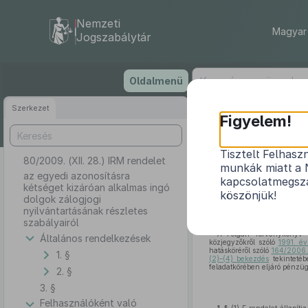
Nemzeti
Magyar 
Jogszabálytár
Ugrás
Oldalmenü
a
tartalomra
Szerkezet
Figyelem!
Tisztelt Felhasz
80/2009. (XII. 28.) IRM rendelet
az egyedi a
munkák miatt a 
az egyedi azonosításra
kapcsolatmegsza
kétséget kizáróan alkalmas ingó
köszönjük!
dolgok zálogjogi
nyilvántartásának részletes
szabályairól
A Polgári Törvénykönyv h
Általános rendelkezések
közjegyzőkről szóló
1991. év
hatásköréről szóló
164/2006. 
1. §
(2)–(4) bekezdés
tekintetéb
feladatkörében eljáró pénzüg
2. §
3. §
Felhasználóként való