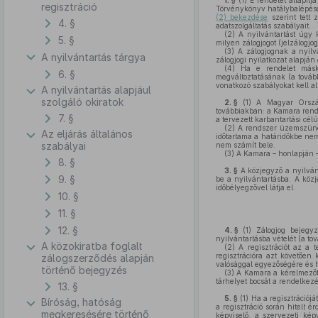
1. §
(1)
E rendelet állapítj
regisztráció
Törvénykönyv hatálybalépésé
(2) bekezdése
szerint tett 
4. §
adatszolgáltatás szabályait.
(2)
A nyilvántartást úgy k
5. §
milyen zálogjogot (jelzálogjog
(3)
A zálogjognak a nyilvá
A nyilvántartás tárgya
zálogjogi nyilatkozat alapján
(4)
Ha e rendelet máské
6. §
megváltoztatásának (a továb
vonatkozó szabályokat kell a
A nyilvántartás alapjául
szolgáló okiratok
2. §
(1)
A Magyar Országo
továbbiakban: a Kamara rend
7. §
a tervezett karbantartási cé
(2)
A rendszer üzemszünet
Az eljárás általános
időtartama a határidőkbe ne
szabályai
nem számít bele.
(3)
A Kamara – honlapján –
8. §
3. §
A közjegyző a nyilvánt
9. §
be a nyilvántartásba. A közj
időbélyegzővel látja el.
10. §
11. §
12. §
4. §
(1)
Zálogjog bejegyzé
nyilvántartásba vételét (a tov
A közokiratba foglalt
(2)
A regisztrációt az a t
regisztrációra azt követően 
zálogszerződés alapján
valósággal egyezőségére és hi
történő bejegyzés
(3)
A Kamara a kérelmezőt f
tárhelyet bocsát a rendelkezé
13. §
5. §
(1)
Ha a regisztrációjá
Bíróság, hatóság
a regisztráció során hitelt 
megkeresésére történő
képviselő, a szervezeti kép