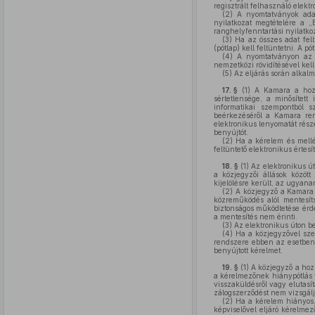
regisztrált felhasználó elekt
(2)
A nyomtatványok ada
nyilatkozat megtételére a „B
ranghelyfenntartási nyilatkoz
(3)
Ha az összes adat felt
(pótlap) kell feltüntetni. A p
(4)
A nyomtatványon az é
nemzetközi rövidítésével kell
(5)
Az eljárás során alkalm
17. §
(1)
A Kamara a hozzá 
sértetlensége, a minősítet
informatikai szempontból 
beérkezéséről a Kamara rend
elektronikus lenyomatát rész
benyújtót.
(2)
Ha a kérelem és mellék
feltüntető elektronikus értes
18. §
(1)
Az elektronikus út
a közjegyzői állások között
kijelölésre került, az ugyana
(2)
A közjegyző a Kamara el
közreműködés alól mentesí
biztonságos működtetése érd
a mentesítés nem érinti.
(3)
Az elektronikus úton be
(4)
Ha a közjegyzővel szem
rendszere ebben az esetben
benyújtott kérelmet.
19. §
(1)
A közjegyző a hozz
a kérelmezőnek hiánypótlás v
visszaküldésről vagy elutasít
zálogszerződést nem vizsgálj
(2)
Ha a kérelem hiányos,
képviselővel eljáró kérelmez