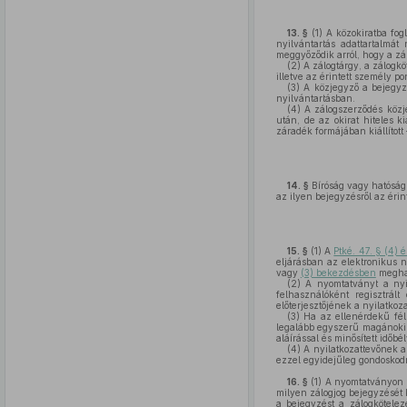
13. §
(1)
A közokiratba fogl
nyilvántartás adattartalmát
meggyőződik arról, hogy a zál
(2)
A zálogtárgy, a zálogkö
illetve az érintett személy po
(3)
A közjegyző a bejegyzés
nyilvántartásban.
(4)
A zálogszerződés közje
után, de az okirat hiteles k
záradék formájában kiállított
14. §
Bíróság vagy hatóság 
az ilyen bejegyzésről az érin
15. §
(1)
A
Ptké. 47. § (4) 
eljárásban az elektronikus n
vagy
(3) bekezdésben
meghat
(2)
A nyomtatványt a nyil
felhasználóként regisztrált
előterjesztőjének a nyilatkoza
(3)
Ha az ellenérdekű fél 
legalább egyszerű magánokira
aláírással és minősített időbé
(4)
A nyilatkozattevőnek a
ezzel egyidejűleg gondoskodn
16. §
(1)
A nyomtatványon f
milyen zálogjog bejegyzését k
a bejegyzést a zálogkötelez