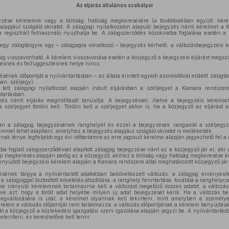
Az eljárás általános szabályai
zése kérelemre vagy a bíróság, hatóság megkeresésére (a továbbiakban együtt: kére
alapjául szolgáló okiratot. A zálogjogi nyilatkozaton alapuló bejegyzés iránti kérelmet 
a regisztrált felhasználó nyújthatja be. A zálogszerződés közokiratba foglalása esetén a
egy zálogtárgyra egy – zálogjogra vonatkozó – bejegyzés kérhető, a változásbejegyzési
g visszavonható. A kérelem visszavonása esetén a közjegyző a bejegyzési eljárást megszü
ésnek és felfüggesztésnek helye nincs.
ének időpontját a nyilvántartásban – az általa érintett egyedi azonosítóval ellátott zálogt
ban: széljegy).
tett zálogjogi nyilatkozat alapján indult eljárásban a széljegyet a Kamara rendsz
ntartásban.
s iránti eljárás megindítását tanúsítja. A bejegyzéssel, illetve a bejegyzési kérelmet 
széljegyet törölni kell. Törölni kell a széljegyet akkor is, ha a közjegyző az eljárást
an a zálogjog bejegyzésének ranghelyét és ezzel a bejegyzések rangsorát a széljegyz
mel lehet alapítani, amelyhez a bejegyzés alapjául szolgáló okiratot is mellékelték.
ak ténye legfeljebb egy évi időtartamra az erre jogosult kérelme alapján jegyezhető fel a 
ba foglalt zálogszerződéssel alapított zálogjog bejegyzése iránt az a közjegyző jár el, aki
sági megkeresés alapján pedig az a közjegyző, akihez a bíróság vagy hatóság megkeresése ér
nyújtott bejegyzési kérelem alapján a Kamara rendszere által meghatározott közjegyző jár 
sének tárgya a nyilvántartott adatokban bekövetkezett változás, a zálogjog érvényesít
 a zálogjoggal biztosított követelés átszállása, a ranghely fenntartása, továbbá a ranghelycs
e irányuló kérelemnek tartalmaznia kell a változást megelőző összes adatot, a változás 
lletve azt, hogy a törölt adat helyébe milyen új adat bejegyzését kérik. Ha a változás 
gváltozására is utal, a kérelmet olyannak kell tekinteni, mint amelyben e személye
érelem a változás időpontját nem tartalmazza, a változás időpontjának a kérelem benyújtásá
 a közjegyző a közlekedési igazgatási szerv igazolása alapján jegyzi be. A nyilvántartás
eleníteni, és kereshetővé kell tenni.