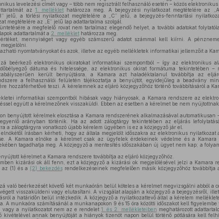
ronikus levelezési címét vagy – több nem regisztrált felhasználó esetén – közös elektronikus
ttartalmát az
1. melléklet
határozza meg. A bejegyzési nyilatkozat megtételére az „A”
” jelű, a törlési nyilatkozat megtételére a „C” jelű, a bejegyzés-fenntartási nyilatkoz
at megtételére az „E” jelű lap adattartalma szolgál.
üntetésére a megfelelő rovat nem tartalmaz elegendő helyet, a további adatokat folytat
ótlapok adattartalmát a
2. melléklet
határozza meg.
rtéket, mennyiséget vagy egyéb számszerű adatot számmal kell kiírni. A pénzneme
 megjelölni.
azható nyomtatványokat és azok, illetve az egyéb mellékletek informatikai jellemzőit a Ka
beérkező elektronikus okiratokat informatikai szempontból – így az elektronikus alá
t időbélyegző dátuma és hitelessége, az elektronikus okirat formátuma tekintetében –
szabályszerűen került benyújtásra, a Kamara azt haladéktalanul továbbítja az eljá
szere a felhasználói felületén tájékoztatja a benyújtót, egyidejűleg a beadvány minősí
ére hozzáférhetővé teszi. A kérelemnek az eljáró közjegyzőhöz történő továbbításáról a Ka
letei informatikai szempontból hibásak vagy hiányosak, a Kamara rendszere az elektro
ítéssel együtt a kérelmezőnek visszaküldi. Ebben az esetben a kérelmet be nem nyújtottnak 
on benyújtott kérelmek elosztása a Kamara rendszerének alkalmazásával automatikusan – 
 egyenlő arányban történik. Ha az adott zálogtárgy tekintetében az eljárás lefolytat
rra a zálogtárgyra vonatkozó újabb kérelem ügyében is ez a közjegyző jár el.
nökétől írásban kérheti, hogy az általa megjelölt időszakra az elektronikus nyilatkozat 
tse. A Kamara elnöke a kérelmet csak az ügyfelek érdekeinek védelme és a Kamara 
ekében tagadhatja meg. A közjegyző a mentesítés időszakában új ügyet nem kap; a foly
nyújtott kérelmet a Kamara rendszere továbbítja az eljáró közjegyzőhöz.
ben kizárási ok áll fenn, ezt a közjegyző a kizárási ok megjelölésével jelzi a Kamara
 az (1) és a
(2) bekezdés
rendelkezéseinek megfelelően másik közjegyzőhöz továbbítja az
á való beérkezését követő két munkaórán belül köteles a kérelmet megvizsgálni abból a c
égett visszaküldeni vagy elutasítani. A vizsgálat alapján a közjegyző a bejegyzésről, ill
ásról a határidőn belül intézkedik. A közjegyző a nyilatkozattevő által a kérelem mellékle
a. A munkaóra számításánál a munkanapokon 9 és 15 óra közötti időszakot kell figyelembe
 vagy a nyilatkozatot nem az e rendelet
1. és 2. mellékleteiben
meghatározott adattartalo
ő kivételével annak benyújtóját a hiányok tizenöt napon belül történő pótlására kell felh