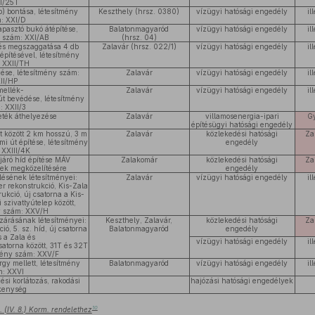
I/25T
p) bontása, létesítmény
Keszthely (hrsz. 0380)
vízügyi hatósági engedély
il
: XXI/D
rapasztó bukó átépítése,
Balatonmagyaród
vízügyi hatósági engedély
il
y szám: XXI/AB
(hrsz. 04)
ltés megszaggatása 4 db
Zalavár (hrsz. 022/1)
vízügyi hatósági engedély
il
d építésével, létesítmény
 XXII/TH
ése, létesítmény szám:
Zalavár
vízügyi hatósági engedély
il
II/HP
mellék-
Zalavár
vízügyi hatósági engedély
il
t bevédése, létesítmény
: XXII/3
eték áthelyezése
Zalavár
villamosenergia-ipari
G
építésügyi hatósági engedély
t között 2 km hosszú, 3 m
Zalavár
közlekedési hatósági
Za
mi út építése, létesítmény
engedély
 XXIII/4K
üljáró híd építése MÁV
Zalakomár
közlekedési hatósági
Za
sek megközelítésére
engedély
lésének létesítményei:
Zalavár
vízügyi hatósági engedély
il
er rekonstrukció, Kis-Zala
trukció, új csatorna a Kis-
szivattyútelep között,
y szám: XXV/H
ezárásának létesítményei:
Keszthely, Zalavár,
közlekedési hatósági
Za
ó, 5. sz. híd, új csatorna
Balatonmagyaród
engedély
s a Zala és
vízügyi hatósági engedély
il
satorna között, 31T és 32T
tmény szám: XXV/F
gy mellett, létesítmény
Balatonmagyaród
vízügyi hatósági engedély
il
m: XXVI
si korlátozás, rakodási
hajózási hatósági engedélyek
kenység
10
 (IV. 8.) Korm. rendelethez