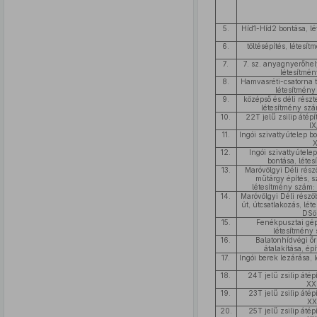
5.
Híd1-Híd2 bontása, l
6.
töltésépítés, létesí
7.
7. sz. anyagnyerőhel
létesítmén
8.
Hamvasréti-csatorna to
létesítmény
9.
középső és déli részt
létesítmény szá
10.
22T jelű zsilip átép
I
11.
Ingói szivattyútelep b
X
12.
Ingói szivattyútele
bontása, léte
13.
Maróvölgyi Déli részö
műtárgy építés, sz
létesítmény szám:
14.
Maróvölgyi Déli részöb
út, útcsatlakozás, lé
DSö
15.
Fenékpusztai gép
létesítmény
16.
Balatonhídvégi ő
átalakítása, ép
17.
Ingói berek lezárása,
18.
24T jelű zsilip átép
XX
19.
23T jelű zsilip átép
XX
20.
25T jelű zsilip átép