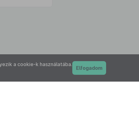
yezik a cookie-k használatába.
Elfogadom
PDF
nyilatkozat
Adatkezelési tájékoztató