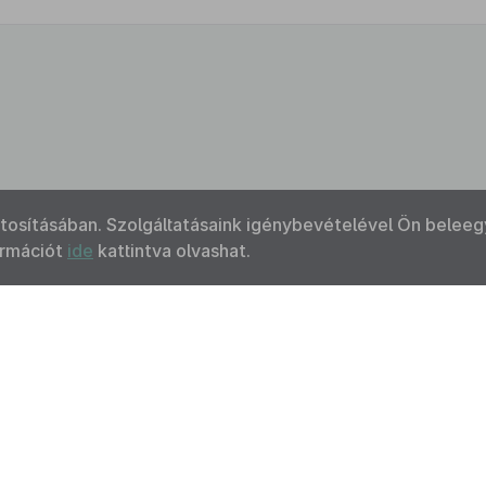
ztosításában. Szolgáltatásaink igénybevételével Ön beleeg
ormációt
ide
kattintva olvashat.
Kapcsolat
Felhasználási feltételek
Akadálymentesítési 