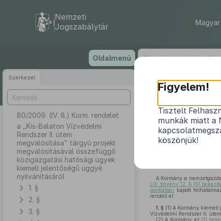
Nemzeti
Magyar 
Jogszabálytár
Ugrás
Oldalmenü
a
tartalomra
Szerkezet
Figyelem!
Tisztelt Felhasz
80/2009. (IV. 8.) Korm. rendelet
a „Kis-Balat
munkák miatt a 
megvalósításáv
a „Kis-Balaton Vízvédelmi
kapcsolatmegsza
Rendszer II. ütem
köszönjük!
megvalósítása” tárgyú projekt
megvalósításával összefüggő
közigazgatási hatósági ügyek
kiemelt jelentőségű üggyé
nyilvánításáról
A Kormány a nemzetgazdasá
LIII. törvény 12. § (5) bekez
1. §
pontjában
kapott felhatalma
rendeli el:
2. §
1. §
(1)
A Kormány kiemelt j
3. §
Vízvédelmi Rendszer II. üte
(2)
A Kormány az
(1) bek