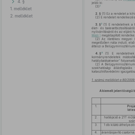
4. §
jelöli ki.
2
(3)
1. melléklet
2. §
(1)
Ez a rendelet a kih
2. melléklet
(2)
E rendelet rendelkezés
3
3. §
(1)
E rendeletnek a tű
élet- és balesetbiztosításár
nyilvánításáról és az eljáró 
Módr.)
megállapított rendelke
(2)
Az illetékes megyei k
megelőzően nála indult, első
átteszi a Belügyminisztériu
6
4. §
(1)
E rendeletnek 
kormányrendeletek módosít
7
hatálybalépésekor
folyamatba
(2)
A Belügyminisztérium 
szakhatósági állásfoglalá
katasztrófavédelmi igazgatós
1. számú melléklet a 80/2009.
A kiemelt jelentőségű
1.
Proj
léte
2.
hallépcső a 21T műtá
szá
3.
1 db kilátó áthelyez
4.
áramlásjavító csatorna