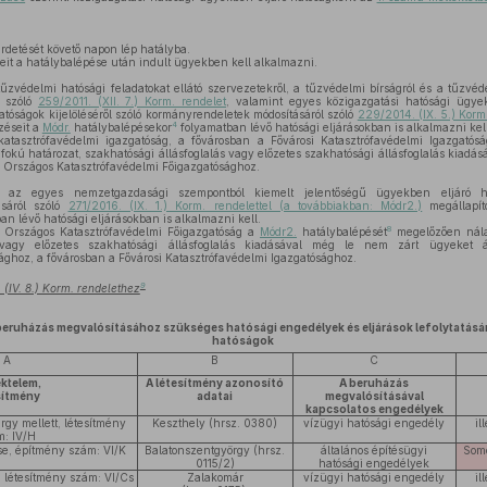
irdetését követő napon lép hatályba.
eit a hatálybalépése után indult ügyekben kell alkalmazni.
zvédelmi hatósági feladatokat ellátó szervezetekről, a tűzvédelmi bírságról és a tűzvéd
ól szóló
259/2011. (XII. 7.) Korm. rendelet
, valamint egyes közigazgatási hatósági ügye
hatóságok kijelöléséről szóló kormányrendeletek módosításáról szóló
229/2014. (IX. 5.) Korm
4
zéseit a
Módr.
hatálybalépésekor
folyamatban lévő hatósági eljárásokban is alkalmazni kell
atasztrófavédelmi igazgatóság, a fővárosban a Fővárosi Katasztrófavédelmi Igazgató
 fokú határozat, szakhatósági állásfoglalás vagy előzetes szakhatósági állásfoglalás kiadá
m Országos Katasztrófavédelmi Főigazgatósághoz.
az egyes nemzetgazdasági szempontból kiemelt jelentőségű ügyekben eljáró ható
ásáról szóló
271/2016. (IX. 1.) Korm. rendelettel (a továbbiakban: Módr2.)
megállapít
n lévő hatósági eljárásokban is alkalmazni kell.
8
Országos Katasztrófavédelmi Főigazgatóság a
Módr2.
hatálybalépését
megelőzően nála 
s vagy előzetes szakhatósági állásfoglalás kiadásával még le nem zárt ügyeket á
ághoz, a fővárosban a Fővárosi Katasztrófavédelmi Igazgatósághoz.
9
 (IV. 8.) Korm. rendelethez
 beruházás megvalósításához szükséges hatósági engedélyek és eljárások lefolytatásá
hatóságok
A
B
C
ektelem,
A létesítmény azonosító
A beruházás
sítmény
adatai
megvalósításával
kapcsolatos engedélyek
rgy mellett, létesítmény
Keszthely (hrsz. 0380)
vízügyi hatósági engedély
il
m: IV/H
ése, építmény szám: VI/K
Balatonszentgyörgy (hrsz.
általános építésügyi
Som
0115/2)
hatósági engedélyek
, létesítmény szám: VI/Cs
Zalakomár
vízügyi hatósági engedély
il