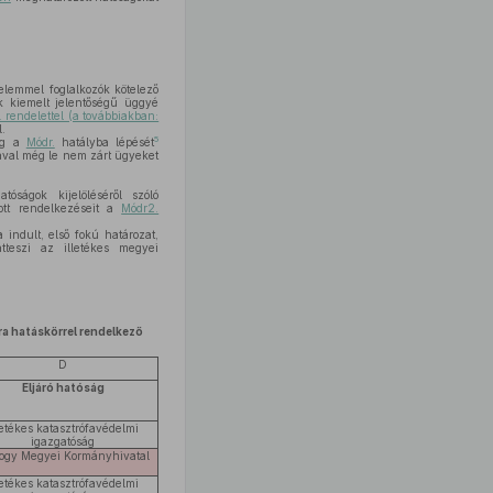
elemmel foglalkozók kötelező
k kiemelt jelentőségű üggyé
. rendelettel (a továbbiakban:
.
5
ság a
Módr.
hatályba lépését
sával még le nem zárt ügyeket
ságok kijelöléséről szóló
ott rendelkezéseit a
Módr2.
indult, első fokú határozat,
tteszi az illetékes megyei
ra hatáskörrel rendelkező
D
Eljáró hatóság
letékes katasztrófavédelmi
igazgatóság
ogy Megyei Kormányhivatal
letékes katasztrófavédelmi