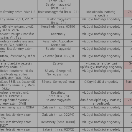
(hrsz. 0175),
Balatonmagyaród
(hrsz. 04)
étesítmény szám: VI/H1-2
Balatonmagyaród (hrsz. 04)
közlekedési hatósági
Za
engedély
tmény szám: VI/T1, VI/T2
Balatonmagyaród
vízügyi hatósági engedély
il
(hrsz. 04)
y élőhely rekonstrukció,
Keszthely (hrsz. 0380)
vízügyi hatósági engedély
il
y szám: VII/A
rkolati zsilipek bontása,
Keszthely
vízügyi hatósági engedély
il
 szám: VIII/Tzs
erületek szétválasztása,
Keszthely, Alsópáhok,
vízügyi hatósági engedély
il
m: VIII/ÖK, VIII/ÖD
Sármellék
ítése, létesítmény szám:
Balatonmagyaród
vízügyi hatósági engedély
il
X/22T
ontása, létesítmény szám:
Zalavár (hrsz. 022/1)
vízügyi hatósági engedély
il
/Isz
p energiaellátó vezeték
Zalavár
villamosenergia-ipari
G
sítmény szám: X/E
építésügyi hatósági engedély
blözet (csatorna, töltés,
Sávoly, Szergerdő,
vízügyi hatósági engedély
il
ivattyútelep építés),
Somogysámson
 XII/DMcs; DSö; DSSz
lözet 6811. sz. összekötő
Sávoly, Somogysámson
útügyi építési engedély
Som
tesítmény szám: XII/DMcs;
; DSSz
telep rekonstrukció,
Keszthely
vízügyi hatósági engedély
il
 szám: XVII/SzB
(hrsz. 0378/6)
rtelep építményeinek
Balatonmagyaród
általános építésügyi hatósági
Za
ítmény szám: XVIII
engedélyek
 létesítmény szám: XXI/AT
Zalavár (hrsz. 022/4)
vízügyi hatósági engedély
il
ítés, létesítmény szám:
Zalavár (hrsz. 022/4)
vízügyi hatósági engedély
il
I/24T
ítés, létesítmény szám:
Keszthely (hrsz. 0380)
vízügyi hatósági engedély
il
I/23T
ítés, létesítmény szám:
Zalavár (hrsz. 023/2)
vízügyi hatósági engedély
il