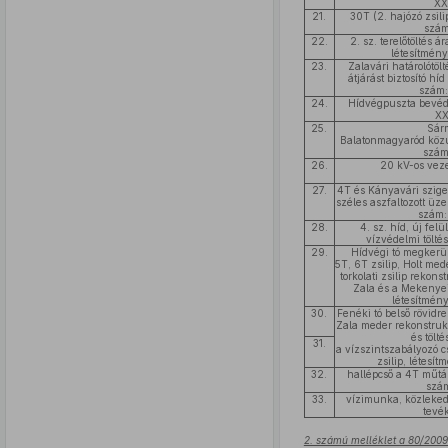
XX
21.
30T (2. hajózó zsili
szám
22.
2. sz. terelőtöltés á
létesítmén
23.
Zalavári határolótö
átjárást biztosító hí
szám:
24.
Hídvégpuszta bevéd
XX
25.
Sár
Balatonmagyaród közú
szám
26.
20 kV-os vez
27.
4T és Kányavári szige
széles aszfaltozott üze
szám:
28.
4. sz. híd, új fel
vízvédelmi tölté
29.
Hídvégi tó megkerü
5T, 6T zsilip, Holt med
torkolati zsilip rekons
Zala és a Mekenyei 
létesítmén
30.
Fenéki tó belső rövidr
Zala meder rekonstrukci
és tölté
31.
a vízszintszabályozó c
zsilip, létesí
32.
hallépcső a 4T műtár
szá
33.
vízimunka, közlekedé
tevé
2. számú melléklet a 80/2009.