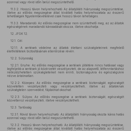
azonnal vagy rövid időn belül megszüntethető.
11.3.2. Hosszú távon helyrehozható: Az állatjólléti hiányosság megszüntetése,
illetve az előírás megszegése által kiváltott hatás helyrehozatala az ésszerű
lehetőségek figyelembevételével csak hosszú távon lehetséges.
11.3.3. Maradandó: Az előírás megszegése nem szüntethető meg, az az állatok
egészségének maradandó károsodását okozza, illetve okozhatja.
12. JFGK 12.
12.1. Cél
12.1.1. A sertések védelme az állatok élettani szükségleteinek megfelelő
életfeltételek biztosításának ellenőrzése révén.
12.2. Súlyosság
12.2.1. Enyhe: Az előírás megszegése a sertések jóllétére nincs hatással vagy
legfeljebb a sertések jó közérzetét veszélyezteti, de az alapvető, létfenntartáshoz
nélkülözhetetlen szükségleteiket nem érinti, biztonságukra és egészségükre
nézve ártalmatlan.
12.2.2. Közepes: Az előírás megszegése a sertések biztonságát, egészségét
közvetetten veszélyezteti vagy veszélyeztetheti, illetve az állatoknak
szükségtelen szenvedést, fájdalmat okozhat.
12.2.3. Súlyos: Az előírás megszegése a sertések biztonságát, egészségét
közvetlenül veszélyezteti, illetve veszélyeztetheti.
12.3. Tartósság
12.3.1. Rövid távon helyrehozható: Az állatjólléti hiányosság okozta káros hatás
azonnal vagy rövid időn belül megszüntethető.
12.3.2. Hosszú távon helyrehozható: Az állatjólléti hiányosság megszüntetése,
illetve az előírás megszegése által kiváltott hatás helyrehozatala az ésszerű