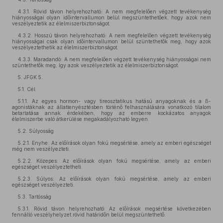
4.3.1. Rövid távon helyrehozható: A nem megfelelően végzett tevékenység
hiányosságai olyan időintervallumon belül megszüntethetőek, hogy azok nem
veszélyeztetik az élelmiszerbiztonságot.
4.3.2. Hosszú távon helyrehozható: A nem megfelelően végzett tevékenység
hiányosságai csak olyan időintervallumon belül szüntethetők meg, hogy azok
veszélyeztethetik az élelmiszerbiztonságot.
4.3.3. Maradandó: A nem megfelelően végzett tevékenység hiányosságai nem
szüntethetők meg, így azok veszélyeztetik az élelmiszerbiztonságot.
5. JFGK 5.
5.1. Cél
5.1.1. Az egyes hormon- vagy tireosztatikus hatású anyagoknak és a ß-
agonistáknak az állattenyésztésben történő felhasználására vonatkozó tilalom
betartatása annak érdekében, hogy az emberre kockázatos anyagok
élelmiszerbe való átkerülése megakadályozható legyen.
5.2. Súlyosság
5.2.1. Enyhe: Az előírások olyan fokú megsértése, amely az emberi egészséget
még nem veszélyezteti.
5.2.2. Közepes: Az előírások olyan fokú megsértése, amely az emberi
egészséget veszélyeztetheti.
5.2.3. Súlyos: Az előírások olyan fokú megsértése, amely az emberi
egészséget veszélyezteti.
5.3. Tartósság
5.3.1. Rövid távon helyrehozható: Az előírások megsértése következében
fennálló veszélyhelyzet rövid határidőn belül megszüntethető.