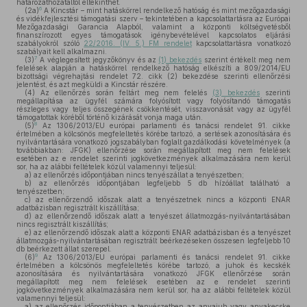
határozathozataltól eltekinthet.
6
(2a)
A Kincstár – mint hatáskörrel rendelkező hatóság és mint mezőgazdasági
és vidékfejlesztési támogatási szerv – tekintetében a kapcsolattartásra az Európai
Mezőgazdasági Garancia Alapból, valamint a központi költségvetésből
finanszírozott egyes támogatások igénybevételével kapcsolatos eljárási
szabályokról szóló
22/2016. (IV. 5.) FM rendelet
kapcsolattartásra vonatkozó
szabályait kell alkalmazni.
7
(3)
A véglegesített jegyzőkönyv és az
(1) bekezdés
szerint értékelt meg nem
felelések alapján a hatáskörrel rendelkező hatóság elkészíti a 809/2014/EU
bizottsági végrehajtási rendelet 72. cikk (2) bekezdése szerinti ellenőrzési
jelentést, és azt megküldi a Kincstár részére.
(4)
Az ellenőrzés során feltárt meg nem felelés
(3) bekezdés
szerinti
megállapítása az ügyfél számára folyósított vagy folyósítandó támogatás
részleges vagy teljes összegének csökkentését, visszavonását vagy az ügyfél
támogatottak köréből történő kizárását vonja maga után.
8
(5)
Az 1306/2013/EU európai parlamenti és tanácsi rendelet 91. cikke
értelmében a kölcsönös megfeleltetés körébe tartozó, a sertések azonosítására és
nyilvántartására vonatkozó jogszabályban foglalt gazdálkodási követelmények (a
továbbiakban: JFGK) ellenőrzése során megállapított meg nem felelések
esetében az e rendelet szerinti jogkövetkezmények alkalmazására nem kerül
sor, ha az alábbi feltételek közül valamennyi teljesül:
a)
az ellenőrzés időpontjában nincs tenyészállat a tenyészetben;
b)
az ellenőrzés időpontjában legfeljebb 5 db hízóállat található a
tenyészetben;
c)
az ellenőrzendő időszak alatt a tenyészetnek nincs a központi ENAR
adatbázisban regisztrált kiszállítása;
d)
az ellenőrzendő időszak alatt a tenyészet állatmozgás-nyilvántartásában
nincs regisztrált kiszállítás;
e)
az ellenőrzendő időszak alatt a központi ENAR adatbázisban és a tenyészet
állatmozgás-nyilvántartásában regisztrált beérkezéseken összesen legfeljebb 10
db beérkezett állat szerepel.
9
(6)
Az 1306/2013/EU európai parlamenti és tanácsi rendelet 91. cikke
értelmében a kölcsönös megfeleltetés körébe tartozó, a juhok és kecskék
azonosítására és nyilvántartására vonatkozó JFGK ellenőrzése során
megállapított meg nem felelések esetében az e rendelet szerinti
jogkövetkezmények alkalmazására nem kerül sor, ha az alábbi feltételek közül
valamennyi teljesül:
a)
az ellenőrzés időpontjában a tenyészetben az anyajuh vagy anyakecske