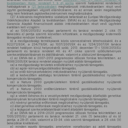
továbbiakban: Korm. rendelet) 1. § d) pontja
szerinti hatáskörrel rendelkező
hatóságoknak a
(2) bekezdésben
meghatározott intézkedésekben részt vevő
ügyfél gazdaságában végzett ellenőrzéseire, és az annak során megállapított
meg nem felelések jogkövetkezményeinek meghatározására.
1
(2)
A kölcsönös megfeleltetési szabályok betartását az Európai Mezőgazdasági
Vidékfejlesztési Alapból (a továbbiakban: EMVA) és az Európai Mezőgazdasági
Garancia Alapból finanszírozott alábbi intézkedésekben részt vevő ügyfelek
esetében kell vizsgálni:
a)
az 1306/2013/EU európai parlamenti és tanácsi rendelet 2. cikk (1)
bekezdés
e)
pontja szerinti közvetlen kifizetések, a mezőgazdasági kistermelői
támogatási rendszer kivételével,
b)
a mezőgazdasági termékpiacok közös szervezésének létrehozásáról, és a
922/72/EGK, a 234/79/EK, az 1037/2001/EK és az 1234/2007/EK tanácsi
rendelet hatályon kívül helyezéséről szóló, 2013. december 17-i 1308/2013/EU
parlamenti és tanácsi rendelet 46. és 47. cikke szerinti szőlőültetvények
szerkezetátalakításának és átállításának, valamint a zöldszüret támogatása,
c)
az EMVA-ból a 2007–2013 programozási időszak forrása tekintetében, az
1698/2005/EK tanácsi rendelet alapján nyújtott alábbi támogatások:
ca)
a mezőgazdasági területek erdősítéséhez nyújtandó támogatás,
cb)
az agrár-környezetgazdálkodási támogatás,
cc)
az erdő-környezetvédelmi intézkedésekhez nyújtandó támogatás,
cd)
a kedvezőtlen adottságú területeken történő gazdálkodáshoz nyújtandó
kompenzációs támogatás,
ce)
a Natura 2000 gyepterületeken történő gazdálkodáshoz nyújtandó
kompenzációs támogatás,
cf)
a Natura 2000 erdőterületeken történő gazdálkodáshoz nyújtandó
kompenzációs támogatás,
cg)
a védett őshonos és a veszélyeztetett mezőgazdasági állatfajták genetikai
állományának tenyésztésben történő megőrzésére nyújtandó támogatás,
ch)
növényi genetikai erőforrások megőrzéséhez nyújtandó támogatás,
ci)
állat genetikai erőforrások megőrzéséhez nyújtandó támogatás, és
cj)
a tejágazat szerkezetátalakítását kísérő állatjóléti támogatás,
d)
az EMVA-ból a 2014–2020 programozási időszak forrása tekintetében az
1305/2013/EU parlamenti és tanácsi rendelet 21. cikk (1) bekezdés
a)
és
b)
pontja, a 28–31. cikk, valamint a 33–34. cikk szerinti támogatások, a 28. cikk (9)
bekezdése kivételével,
e)
minden egyéb támogatás, amelyekre vonatkozóan az adott támogatás