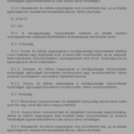
lehetőségek figyelembevételével csak hosszú távon lehetséges.
12.3.3. Maradandó: Az előírás megszegése nem szüntethető meg, az az állatok
egészségének maradandó károsodását okozza, illetve okozhatja.
13. JFGK 13.
13.1. Cél
13.1.1. A mezőgazdasági haszonállatok védelme az állatok élettani
szükségleteinek megfelelő életfeltételek biztosításának ellenőrzése révén.
13.2. Súlyosság
13.2.1. Enyhe: Az előírás megszegése a mezőgazdasági haszonállatok jóllétére
nincs hatással vagy legfeljebb azok jó közérzetét veszélyezteti, de az alapvető,
létfenntartáshoz nélkülözhetetlen szükségleteiket nem érinti, biztonságukra és
egészségükre nézve ártalmatlan.
13.2.2. Közepes: Az előírás megszegése a mezőgazdasági haszonállatok
biztonságát, egészségét közvetetten veszélyezteti vagy veszélyeztetheti, illetve
azoknak szükségtelen szenvedést, fájdalmat okozhat.
13.2.3. Súlyos: Az előírás megszegése a mezőgazdasági haszonállatok
biztonságát, egészségét közvetlenül veszélyezteti, illetve veszélyeztetheti.
13.3. Tartósság
13.3.1. Rövid távon helyrehozható: Az állatjólléti hiányosság okozta káros hatás
azonnal vagy rövid időn belül megszüntethető.
13.3.2. Hosszú távon helyrehozható: Az állatjólléti hiányosság megszüntetése,
illetve az előírás megszegése által kiváltott hatás helyrehozatala az ésszerű
lehetőségek figyelembevételével csak hosszú távon lehetséges.
13.3.3. Maradandó: Az előírás megszegése nem szüntethető meg, az az állatok
egészségének maradandó károsodását okozza, illetve okozhatja.