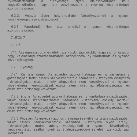
nyilvántartásának a hiányosságai olyan időintervallumon belül
megszüntethetőek, hogy nem veszélyeztetik a nyomon követhetőséget,
azonosíthatóságot.
6.3.2. Hosszú távon helyrehozható: Veszélyeztetheti a nyomon
követhetőséget, azonosíthatóságot.
6.3.3. Maradandó: Nem teszi lehetővé a nyomon követhetőséget,
azonosíthatóságot.
7. JFGK 7.
7.1. Cél
7.1.1. Állategészségügyi és élelmiszer-biztonsági okokból alapvető fontosságú,
hogy valamennyi szarvasmarhaféle azonosítható, nyilvántartható és nyomon
követhető legyen.
7.2. Súlyosság
7.2.1. Kis jelentőségű: Az egyedek azonosíthatósága és nyilvántartása a
gazdaságban tartott összes szarvasmarhaféle számához viszonyítva elenyésző
hiányosságokat mutat, amely alapvetően nem veszélyezteti a nyomon
követhetőség megvalósulását, ezáltal nem növeli az állategészségügyi és
élelmiszer-biztonsági kockázatot.
7.2.2. Enyhe: Az egyedek azonosíthatósága és nyilvántartása a gazdaságban
tartott összes szarvasmarhaféle számához viszonyítva csekély mértékű
hiányosságokat mutat, amely alapvetően nem veszélyezteti a nyomon
követhetőség megvalósulását, ezáltal nem növeli az állategészségügyi és
élelmiszer-biztonsági kockázatot.
7.2.3. Közepes: Az egyedek azonosíthatósága és nyilvántartása a gazdaságban
tartott összes szarvasmarhaféle számához viszonyítva olyan arányú
hiányosságokat mutat, amely veszélyezteti a nyomon követhetőség
megvalósulását, ezáltal növeli az állategészségügyi és élelmiszer-biztonsági
kockázatot.