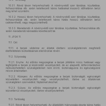
10.3.1. Rövid távon helyrehozható: A növényvédő szer tárolása, kijuttatása,
felhasználása stb. során keletkezett káros hatásokat ésszerű időhatáron belül
meg lehet szüntetni.
10.3.2. Hosszú távon helyrehozható: A növényvédő szer tárolása, kijuttatása,
felhasználása stb. során keletkezett káros hatás hosszú időhatáron belül
csökkenthető, vagy megszüntethető.
10.3.3. Maradandó: A növényvédő szer tárolása, kijuttatása, felhasználása stb.
során maradandó károsodás következett be.
11. JFGK 11.
11.1. Cél
11.1.1. A borjak védelme az állatok élettani szükségleteinek megfelelő
életfeltételek biztosításának ellenőrzése révén.
11.2. Súlyosság
11.2.1. Enyhe: Az előírás megszegése a borjak jóllétére nincs hatással vagy
legfeljebb a borjak jó közérzetét veszélyezteti, de az alapvető, létfenntartáshoz
nélkülözhetetlen szükségleteiket nem érinti, biztonságukra és egészségükre
nézve ártalmatlan.
11.2.2. Közepes: Az előírás megszegése a borjak biztonságát, egészségét
közvetetten veszélyezteti vagy veszélyeztetheti, illetve az állatoknak
szükségtelen szenvedést, fájdalmat okozhat.
11.2.3. Súlyos: Az előírás megszegése a borjak biztonságát, egészségét
közvetlenül veszélyezteti, illetve veszélyeztetheti.
11.3. Tartósság
11.3.1. Rövid távon helyrehozható: Az állatjólléti hiányosság okozta káros hatás