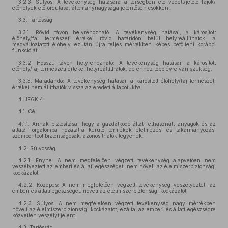
3.2.3. Súlyos: A tevékenység hatására a térségben élő védett/jelölő fajok/
élőhelyek előfordulása, állománynagysága jelentősen csökken.
3.3. Tartósság
3.3.1. Rövid távon helyrehozható: A tevékenység hatásai, a károsított
élőhely/faj természeti értékei rövid határidőn belül helyreállíthatók, a
megváltoztatott élőhely ezután újra teljes mértékben képes betölteni korábbi
funkcióját.
3.3.2. Hosszú távon helyrehozható: A tevékenység hatásai, a károsított
élőhely/faj természeti értékei helyreállíthatók, de ehhez több évre van szükség.
3.3.3. Maradandó: A tevékenység hatásai, a károsított élőhely/faj természeti
értékei nem állíthatók vissza az eredeti állapotukba.
4. JFGK 4.
4.1. Cél
4.1.1. Annak biztosítása, hogy a gazdálkodó által felhasznált anyagok és az
általa forgalomba hozatalra kerülő termékek élelmezési és takarmányozási
szempontból biztonságosak, azonosíthatók legyenek.
4.2. Súlyosság
4.2.1. Enyhe: A nem megfelelően végzett tevékenység alapvetően nem
veszélyezteti az emberi és állati egészséget, nem növeli az élelmiszerbiztonsági
kockázatot.
4.2.2. Közepes: A nem megfelelően végzett tevékenység veszélyezteti az
emberi és állati egészséget, növeli az élelmiszerbiztonsági kockázatot.
4.2.3. Súlyos: A nem megfelelően végzett tevékenység nagy mértékben
növeli az élelmiszerbiztonsági kockázatot, ezáltal az emberi és állati egészségre
közvetlen veszélyt jelent.
4.3. Tartósság