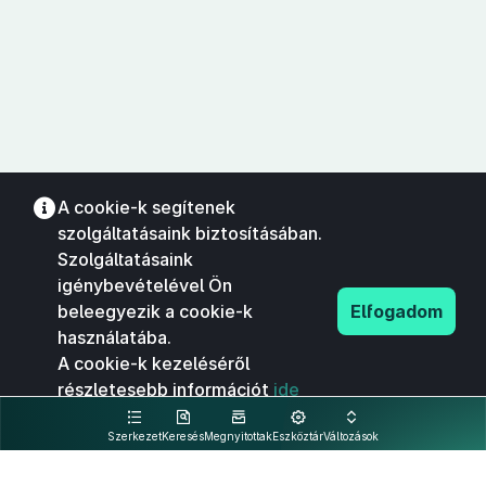
A cookie-k segítenek
szolgáltatásaink biztosításában.
Szolgáltatásaink
igénybevételével Ön
beleegyezik a cookie-k
Elfogadom
használatába.
A cookie-k kezeléséről
részletesebb információt
ide
kattintva olvashat.
Szerkezet
Keresés
Megnyitottak
Eszköztár
Változások