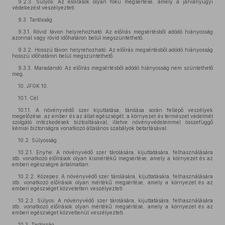
9.2.3. Súlyos: Az előírások olyan fokú megsértése, amely a járványügyi
védekezést veszélyezteti.
9.3. Tartósság
9.3.1. Rövid távon helyrehozható: Az előírás megsértésből adódó hiányosság
azonnal vagy rövid időhatáron belül megszüntethető.
9.3.2. Hosszú távon helyrehozható: Az előírás megsértésből adódó hiányosság
hosszú időhatáron belül megszüntethető.
9.3.3. Maradandó: Az előírás megsértésből adódó hiányosság nem szüntethető
meg.
10. JFGK 10.
10.1. Cél
10.1.1. A növényvédő szer kijuttatása, tárolása során fellépő veszélyek
megelőzése, az ember és az állat egészségét, a környezet és természet védelmét
szolgáló intézkedések biztosításával, illetve növényvédelemmel összefüggő
kémiai biztonságra vonatkozó általános szabályok betartásával.
10.2. Súlyosság
10.2.1. Enyhe: A növényvédő szer tárolására, kijuttatására, felhasználására
stb. vonatkozó előírások olyan kismértékű megsértése, amely a környezet és az
emberi egészségre ártalmatlan.
10.2.2. Közepes: A növényvédő szer tárolására, kijuttatására, felhasználására
stb. vonatkozó előírások olyan mértékű megsértése, amely a környezet és az
emberi egészséget közvetetten veszélyezteti.
10.2.3. Súlyos: A növényvédő szer tárolására, kijuttatására, felhasználására
stb. vonatkozó előírások olyan mértékű megsértése, amely a környezet és az
emberi egészséget közvetlenül veszélyezteti.
10.3. Tartósság