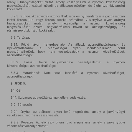
arányú hiányosságokat mutat, amely veszélyezteti a nyomon követhetőség
megvalósulását, ezáltal növeli az állategészségügyi és élelmiszer-biztonsági
kockázatot.
8.2.3. Súlyos: Az egyedek azonosíthatósága és nyilvántartása a gazdaságban
tartott összes juh vagy összes kecske számához viszonyítva olyan arányú
hiányosságokat mutat, amely meghiúsítja a nyomon követhetőség
megvalósulását, ezáltal nagymértékben növeli az állategészségügyi és
élelmiszer-biztonsági kockázatot.
8.3. Tartósság
8.3.1. Rövid távon helyrehozható: Az állatok azonosíthatóságának és
nyilvántartásának a hiányosságai olyan időintervallumon belül
megszüntethetőek, hogy nem veszélyeztetik a nyomon követhetőséget,
azonosíthatóságot.
8.3.2. Hosszú távon helyrehozható: Veszélyeztetheti a nyomon
követhetőséget, azonosíthatóságot.
8.3.3. Maradandó: Nem teszi lehetővé a nyomon követhetőséget,
azonosíthatóságot.
9. JFGK 9.
9.1. Cél
9.1.1. Szivacsos agyvelőbántalmak elleni védekezés.
9.2. Súlyosság
9.2.1. Enyhe: Az előírások olyan fokú megsértése, amely a járványügyi
védekezést még nem veszélyezteti.
9.2.2. Közepes: Az előírások olyan fokú megsértése, amely a járványügyi
védekezést veszélyeztetheti.