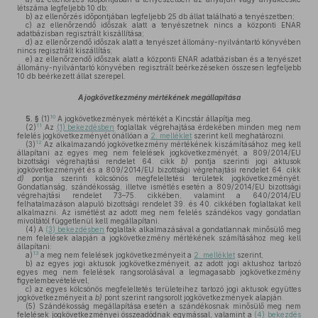
létszáma legfeljebb 10 db;
b)
az ellenőrzés időpontjában legfeljebb 25 db állat található a tenyészetben;
c)
az ellenőrzendő időszak alatt a tenyészetnek nincs a központi ENAR
adatbázisban regisztrált kiszállítása;
d)
az ellenőrzendő időszak alatt a tenyészet állomány-nyilvántartó könyvében
nincs regisztrált kiszállítás;
e)
az ellenőrzendő időszak alatt a központi ENAR adatbázisban és a tenyészet
állomány-nyilvántartó könyvében regisztrált beérkezéseken összesen legfeljebb
10 db beérkezett állat szerepel.
A jogkövetkezmény mértékének megállapítása
10
5. §
(1)
A jogkövetkezmények mértékét a Kincstár állapítja meg.
11
(2)
Az
(1) bekezdésben
foglaltak végrehajtása érdekében minden meg nem
felelés jogkövetkezményét önállóan a
2. melléklet
szerint kell meghatározni.
12
(3)
Az alkalmazandó jogkövetkezmény mértékének kiszámításához meg kell
állapítani az egyes meg nem felelések jogkövetkezményét, a 809/2014/EU
bizottsági végrehajtási rendelet 64. cikk
b)
pontja szerinti jogi aktusok
jogkövetkezményét és a 809/2014/EU bizottsági végrehajtási rendelet 64. cikk
d)
pontja szerinti kölcsönös megfeleltetési területek jogkövetkezményét.
Gondatlanság, szándékosság, illetve ismétlés esetén a 809/2014/EU bizottsági
végrehajtási rendelet 73–75. cikkében, valamint a 640/2014/EU
felhatalmazáson alapuló bizottsági rendelet 39. és 40. cikkében foglaltakat kell
alkalmazni. Az ismétlést az adott meg nem felelés szándékos vagy gondatlan
mivoltától függetlenül kell megállapítani.
(4)
A
(3) bekezdésben
foglaltak alkalmazásával a gondatlannak minősülő meg
nem felelések alapján a jogkövetkezmény mértékének számításához meg kell
állapítani:
13
a)
a meg nem felelések jogkövetkezményeit a
2. melléklet
szerint,
b)
az egyes jogi aktusok jogkövetkezményeit, az adott jogi aktushoz tartozó
egyes meg nem felelések rangsorolásával a legmagasabb jogkövetkezmény
figyelembevételével,
c)
az egyes kölcsönös megfeleltetés területeihez tartozó jogi aktusok együttes
jogkövetkezményeit a
b)
pont szerint rangsorolt jogkövetkezmények alapján.
(5)
Szándékosság megállapítása esetén a szándékosnak minősülő meg nem
felelések jogkövetkezményei összeadódnak egymással, valamint a
(4) bekezdés