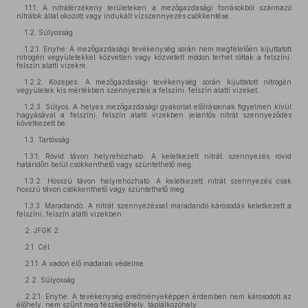
1.1.1. A nitrátérzékeny területeken a mezőgazdasági forrásokból származó
nitrátok által okozott vagy indukált vízszennyezés csökkentése.
1.2. Súlyosság
1.2.1. Enyhe: A mezőgazdasági tevékenység során nem megfelelően kijuttatott
nitrogén vegyületekkel közvetlen vagy közvetett módon terhet róttak a felszíni,
felszín alatti vizekre.
1.2.2. Közepes: A mezőgazdasági tevékenység során kijuttatott nitrogén
vegyületek kis mértékben szennyezték a felszíni, felszín alatti vizeket.
1.2.3. Súlyos: A helyes mezőgazdasági gyakorlat előírásainak figyelmen kívül
hagyásával a felszíni, felszín alatti vizekben jelentős nitrát szennyeződés
következett be.
1.3. Tartósság
1.3.1. Rövid távon helyrehozható: A keletkezett nitrát szennyezés rövid
határidőn belül csökkenthető vagy szüntethető meg.
1.3.2. Hosszú távon helyrehozható: A keletkezett nitrát szennyezés csak
hosszú távon csökkenthető vagy szüntethető meg.
1.3.3. Maradandó: A nitrát szennyezéssel maradandó károsodás keletkezett a
felszíni, felszín alatti vizekben.
2. JFGK 2.
2.1. Cél
2.1.1. A vadon élő madarak védelme.
2.2. Súlyosság
2.2.1. Enyhe: A tevékenység eredményeképpen érdemben nem károsodott az
élőhely, nem szűnt meg fészkelőhely, táplálkozóhely.