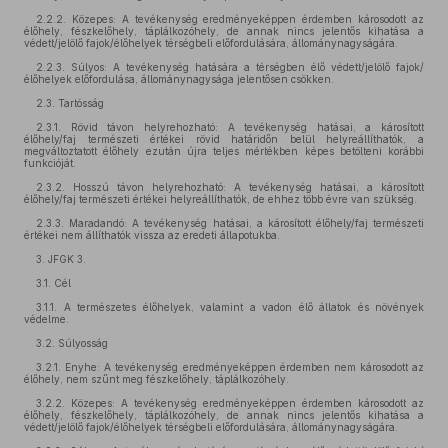
2.2.2. Közepes: A tevékenység eredményeképpen érdemben károsodott az
élőhely, fészkelőhely, táplálkozóhely, de annak nincs jelentős kihatása a
védett/jelölő fajok/élőhelyek térségbeli előfordulására, állománynagyságára.
2.2.3. Súlyos: A tevékenység hatására a térségben élő védett/jelölő fajok/
élőhelyek előfordulása, állománynagysága jelentősen csökken.
2.3. Tartósság
2.3.1. Rövid távon helyrehozható: A tevékenység hatásai, a károsított
élőhely/faj természeti értékei rövid határidőn belül helyreállíthatók, a
megváltoztatott élőhely ezután újra teljes mértékben képes betölteni korábbi
funkcióját.
2.3.2. Hosszú távon helyrehozható: A tevékenység hatásai, a károsított
élőhely/faj természeti értékei helyreállíthatók, de ehhez több évre van szükség.
2.3.3. Maradandó: A tevékenység hatásai, a károsított élőhely/faj természeti
értékei nem állíthatók vissza az eredeti állapotukba.
3. JFGK 3.
3.1. Cél
3.1.1. A természetes élőhelyek, valamint a vadon élő állatok és növények
védelme.
3.2. Súlyosság
3.2.1. Enyhe: A tevékenység eredményeképpen érdemben nem károsodott az
élőhely, nem szűnt meg fészkelőhely, táplálkozóhely.
3.2.2. Közepes: A tevékenység eredményeképpen érdemben károsodott az
élőhely, fészkelőhely, táplálkozóhely, de annak nincs jelentős kihatása a
védett/jelölő fajok/élőhelyek térségbeli előfordulására, állománynagyságára.