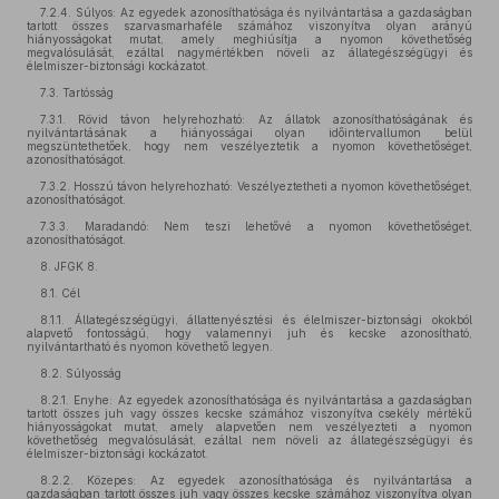
7.2.4. Súlyos: Az egyedek azonosíthatósága és nyilvántartása a gazdaságban
tartott összes szarvasmarhaféle számához viszonyítva olyan arányú
hiányosságokat mutat, amely meghiúsítja a nyomon követhetőség
megvalósulását, ezáltal nagymértékben növeli az állategészségügyi és
élelmiszer-biztonsági kockázatot.
7.3. Tartósság
7.3.1. Rövid távon helyrehozható: Az állatok azonosíthatóságának és
nyilvántartásának a hiányosságai olyan időintervallumon belül
megszüntethetőek, hogy nem veszélyeztetik a nyomon követhetőséget,
azonosíthatóságot.
7.3.2. Hosszú távon helyrehozható: Veszélyeztetheti a nyomon követhetőséget,
azonosíthatóságot.
7.3.3. Maradandó: Nem teszi lehetővé a nyomon követhetőséget,
azonosíthatóságot.
8. JFGK 8.
8.1. Cél
8.1.1. Állategészségügyi, állattenyésztési és élelmiszer-biztonsági okokból
alapvető fontosságú, hogy valamennyi juh és kecske azonosítható,
nyilvántartható és nyomon követhető legyen.
8.2. Súlyosság
8.2.1. Enyhe: Az egyedek azonosíthatósága és nyilvántartása a gazdaságban
tartott összes juh vagy összes kecske számához viszonyítva csekély mértékű
hiányosságokat mutat, amely alapvetően nem veszélyezteti a nyomon
követhetőség megvalósulását, ezáltal nem növeli az állategészségügyi és
élelmiszer-biztonsági kockázatot.
8.2.2. Közepes: Az egyedek azonosíthatósága és nyilvántartása a
gazdaságban tartott összes juh vagy összes kecske számához viszonyítva olyan