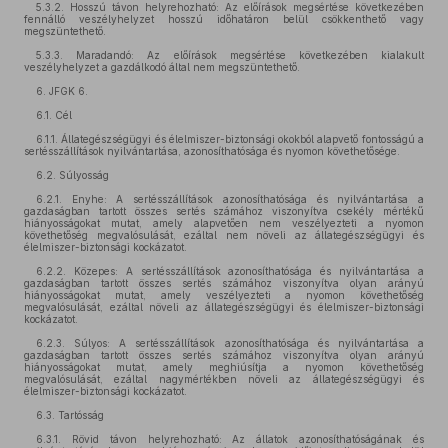
5.3.2. Hosszú távon helyrehozható: Az előírások megsértése következében
fennálló veszélyhelyzet hosszú időhatáron belül csökkenthető vagy
megszüntethető.
5.3.3. Maradandó: Az előírások megsértése következében kialakult
veszélyhelyzet a gazdálkodó által nem megszüntethető.
6. JFGK 6.
6.1. Cél
6.1.1. Állategészségügyi és élelmiszer-biztonsági okokból alapvető fontosságú a
sertésszállítások nyilvántartása, azonosíthatósága és nyomon követhetősége.
6.2. Súlyosság
6.2.1. Enyhe: A sertésszállítások azonosíthatósága és nyilvántartása a
gazdaságban tartott összes sertés számához viszonyítva csekély mértékű
hiányosságokat mutat, amely alapvetően nem veszélyezteti a nyomon
követhetőség megvalósulását, ezáltal nem növeli az állategészségügyi és
élelmiszer-biztonsági kockázatot.
6.2.2. Közepes: A sertésszállítások azonosíthatósága és nyilvántartása a
gazdaságban tartott összes sertés számához viszonyítva olyan arányú
hiányosságokat mutat, amely veszélyezteti a nyomon követhetőség
megvalósulását, ezáltal növeli az állategészségügyi és élelmiszer-biztonsági
kockázatot.
6.2.3. Súlyos: A sertésszállítások azonosíthatósága és nyilvántartása a
gazdaságban tartott összes sertés számához viszonyítva olyan arányú
hiányosságokat mutat, amely meghiúsítja a nyomon követhetőség
megvalósulását, ezáltal nagymértékben növeli az állategészségügyi és
élelmiszer-biztonsági kockázatot.
6.3. Tartósság
6.3.1. Rövid távon helyrehozható: Az állatok azonosíthatóságának és