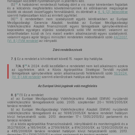
honlapján közzétett nyomtatványon is jelenteni kell.
18
(5)
A hatáskörrel rendelkező hatóság dönt a vis maior kérelemben foglaltak
és a kölcsönös megfeleltetés követelményeinek és előírásainak megszegése
közötti ok okozati összefüggés fennállásáról, és döntését a
4. § (2) bekezdése
szerinti határozatban közli az érintett ügyféllel.
19
(6)
E rendeletben nem szabályozott egyéb kérdésekben az Európai
Mezőgazdasági Garancia Alapból, továbbá az Európai Mezőgazdasági
Vidékfejlesztési Alapból finanszírozott egyes támogatások igénybevételével
kapcsolatos egységes eljárási szabályokról szóló VM rendelet, valamint az
elháríthatatlan külső ok (vis maior) esetén alkalmazandó egyes szabályokról,
valamint egyes agrár tárgyú miniszteri rendeletek módosításáról szóló
44/2007.
(VI. 8.) FVM rendelet
az irányadó.
Záró rendelkezések
7. §
Ez a rendelet a kihirdetését követő 15. napon lép hatályba.
20
7/A. §
A 2024. évtől kezdődően e rendeletet nem kell alkalmazni azokra
az ügyfelekre, akik a Közös Agrárpolitika Stratégiai Tervből nyújtott
támogatások igénybevétele során alkalmazandó feltételekről szóló
16/2024.
(IV. 9.) AM rendelet
szerinti ellenőrzések hatálya alá tartoznak.
Az Európai Unió jogának való megfelelés
21
8. §
(1)
Ez a rendelet
a)
az Európai Mezőgazdasági Vidékfejlesztési Alapból (EMVA) nyújtandó
vidékfejlesztési támogatásokról szóló, 2005. szeptember 20-i 1698/2005/EK
tanácsi rendelet,
b)
az Európai Mezőgazdasági Vidékfejlesztési Alapból (EMVA) nyújtandó
vidékfejlesztési támogatásról és az 1698/2005/EK tanácsi rendelet hatályon
kívül helyezéséről szóló, 2013. december 17-i 1305/2013/EU parlamenti és
tanácsi rendelet,
c)
a közös agrárpolitika finanszírozásáról, irányításáról és monitoringjáról és a
352/78/EGK, a 165/94/EK, a 2799/98/EK, a 814/2000/EK, az 1290/2005/EK és
a 485/2008/EK tanácsi rendelet hatályon kívül helyezéséről szóló, 2013.
december 17-i 1306/2013/EU európai parlamenti és tanácsi rendelet,