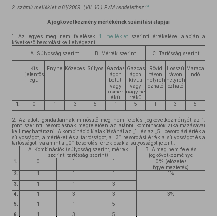
24
2. számú melléklet a 81/2009. (VII. 10.) FVM rendelethez
A jogkövetkezmény mértékének számítási alapjai
1.
Az egyes meg nem felelések
1. melléklet
szerinti értékelése alapján a
következő besorolást kell elvégezni:
A. Súlyosság szerint
B. Mérték szerint
C. Tartósság szerint
Kis
Enyhe
Közepes
Súlyos
Gazdas
Gazdas
Rövid
Hosszú
Marada
jelentős
ágon
ágon
távon
távon
ndó
égű
belüli
kívüli
helyreh
helyreh
vagy
vagy
ozható
ozható
kismért
nagymé
ékű
rtékű
1.
0
1
3
5
1
5
1
3
5
2.
Az adott gondatlannak minősülő meg nem felelés jogkövetkezményét az 1.
pont szerinti besorolásnak megfelelően az alábbi kombinációk alkalmazásával
kell meghatározni. A kombináció kialakításánál az „1” és az „5” besorolási érték a
súlyosságot, a mértéket és a tartósságot, a „3” besorolási érték a súlyosságot és a
tartósságot, valamint a „0” besorolási érték csak a súlyosságot jelenti.
A. Kombinációk (súlyosság szerint, mérték
B. A meg nem felelés
szerint, tartósság szerint)
jogkövetkezménye
1.
0
1
1
0% (előzetes
figyelmeztetés)
2.
1
1
1
1%
3.
1
1
3
4.
1
3
3
3%
5.
1
1
5
6.
1
3
5