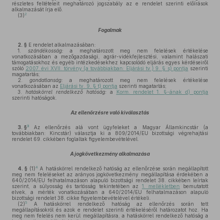
részletes feltételeit meghatározó jogszabály az e rendelet szerinti előírások
alkalmazását írja elő.
2
(3)
Fogalmak
2. §
E rendelet alkalmazásában:
1.
szándékosság:
a meghatározott meg nem felelések értékelése
vonatkozásában a mezőgazdasági, agrár-vidékfejlesztési, valamint halászati
támogatásokhoz és egyéb intézkedésekhez kapcsolódó eljárás egyes kérdéseiről
szóló
2007. évi XVII. törvény (a továbbiakban: Eljárási tv.) 9. § s) pontja
szerinti
magatartás;
2.
gondatlanság:
a meghatározott meg nem felelések értékelése
vonatkozásában az
Eljárási tv. 9. § t) pontja
szerinti magatartás;
3.
hatáskörrel rendelkező hatóság:
a
Korm. rendelet 1. §-ának d) pontja
szerinti hatóságok.
Az ellenőrzésre való kiválasztás
3
3. §
Az ellenőrzés alá vont ügyfeleket a Magyar Államkincstár (a
továbbiakban: Kincstár) választja ki a 809/2014/EU bizottsági végrehajtási
rendelet 69. cikkében foglaltak figyelembevételével.
A jogkövetkezmény alkalmazása
4
4. §
(1)
A hatáskörrel rendelkező hatóság az ellenőrzése során megállapított
meg nem feleléseket az arányos jogkövetkezmény megállapítása érdekében a
640/2014/EU felhatalmazáson alapuló bizottsági rendelet 38. cikkében leírtak
szerint, a súlyosság és tartósság tekintetében az
1. mellékletben
bemutatott
elvek, a mérték vonatkozásában a 640/2014/EU felhatalmazáson alapuló
bizottsági rendelet 38. cikke figyelembevételével értékeli.
5
(2)
A hatáskörrel rendelkező hatóság az ellenőrzés során tett
megállapításokról és azok e rendelet szerinti értékeléséről határozatot hoz. Ha
meg nem felelés nem kerül megállapításra, a hatáskörrel rendelkező hatóság a