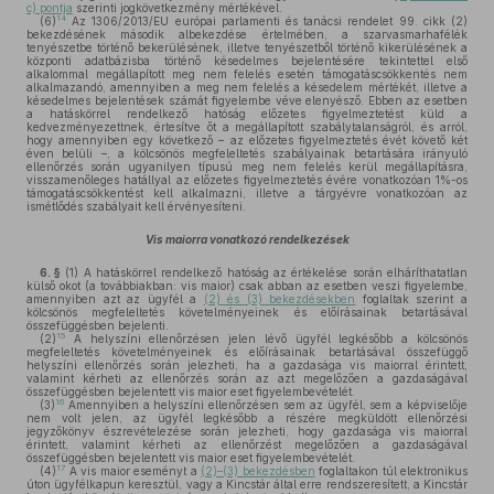
c) pontja
szerinti jogkövetkezmény mértékével.
14
(6)
Az 1306/2013/EU európai parlamenti és tanácsi rendelet 99. cikk (2)
bekezdésének második albekezdése értelmében, a szarvasmarhafélék
tenyészetbe történő bekerülésének, illetve tenyészetből történő kikerülésének a
központi adatbázisba történő késedelmes bejelentésére tekintettel első
alkalommal megállapított meg nem felelés esetén támogatáscsökkentés nem
alkalmazandó, amennyiben a meg nem felelés a késedelem mértékét, illetve a
késedelmes bejelentések számát figyelembe véve elenyésző. Ebben az esetben
a hatáskörrel rendelkező hatóság előzetes figyelmeztetést küld a
kedvezményezettnek, értesítve őt a megállapított szabálytalanságról, és arról,
hogy amennyiben egy következő – az előzetes figyelmeztetés évét követő két
éven belüli –, a kölcsönös megfeleltetés szabályainak betartására irányuló
ellenőrzés során ugyanilyen típusú meg nem felelés kerül megállapításra,
visszamenőleges hatállyal az előzetes figyelmeztetés évére vonatkozóan 1%-os
támogatáscsökkentést kell alkalmazni, illetve a tárgyévre vonatkozóan az
ismétlődés szabályait kell érvényesíteni.
Vis maiorra vonatkozó rendelkezések
6. §
(1)
A hatáskörrel rendelkező hatóság az értékelése során elháríthatatlan
külső okot (a továbbiakban: vis maior) csak abban az esetben veszi figyelembe,
amennyiben azt az ügyfél a
(2) és (3) bekezdésekben
foglaltak szerint a
kölcsönös megfeleltetés követelményeinek és előírásainak betartásával
összefüggésben bejelenti.
15
(2)
A helyszíni ellenőrzésen jelen lévő ügyfél legkésőbb a kölcsönös
megfeleltetés követelményeinek és előírásainak betartásával összefüggő
helyszíni ellenőrzés során jelezheti, ha a gazdasága vis maiorral érintett,
valamint kérheti az ellenőrzés során az azt megelőzően a gazdaságával
összefüggésben bejelentett vis maior eset figyelembevételét.
16
(3)
Amennyiben a helyszíni ellenőrzésen sem az ügyfél, sem a képviselője
nem volt jelen, az ügyfél legkésőbb a részére megküldött ellenőrzési
jegyzőkönyv észrevételezése során jelezheti, hogy gazdasága vis maiorral
érintett, valamint kérheti az ellenőrzést megelőzően a gazdaságával
összefüggésben bejelentett vis maior eset figyelembevételét.
17
(4)
A vis maior eseményt a
(2)–(3) bekezdésben
foglaltakon túl elektronikus
úton ügyfélkapun keresztül, vagy a Kincstár által erre rendszeresített, a Kincstár