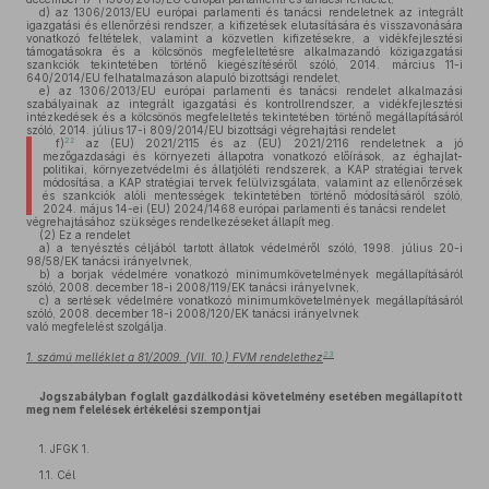
d)
az 1306/2013/EU európai parlamenti és tanácsi rendeletnek az integrált
igazgatási és ellenőrzési rendszer, a kifizetések elutasítására és visszavonására
vonatkozó feltételek, valamint a közvetlen kifizetésekre, a vidékfejlesztési
támogatásokra és a kölcsönös megfeleltetésre alkalmazandó közigazgatási
szankciók tekintetében történő kiegészítéséről szóló, 2014. március 11-i
640/2014/EU felhatalmazáson alapuló bizottsági rendelet,
e)
az 1306/2013/EU európai parlamenti és tanácsi rendelet alkalmazási
szabályainak az integrált igazgatási és kontrollrendszer, a vidékfejlesztési
intézkedések és a kölcsönös megfeleltetés tekintetében történő megállapításáról
szóló, 2014. július 17-i 809/2014/EU bizottsági végrehajtási rendelet
22
f)
az (EU) 2021/2115 és az (EU) 2021/2116 rendeletnek a jó
mezőgazdasági és környezeti állapotra vonatkozó előírások, az éghajlat-
politikai, környezetvédelmi és állatjóléti rendszerek, a KAP stratégiai tervek
módosítása, a KAP stratégiai tervek felülvizsgálata, valamint az ellenőrzések
és szankciók alóli mentességek tekintetében történő módosításáról szóló,
2024. május 14-ei (EU) 2024/1468 európai parlamenti és tanácsi rendelet
végrehajtásához szükséges rendelkezéseket állapít meg.
(2)
Ez a rendelet
a)
a tenyésztés céljából tartott állatok védelméről szóló, 1998. július 20-i
98/58/EK tanácsi irányelvnek,
b)
a borjak védelmére vonatkozó minimumkövetelmények megállapításáról
szóló, 2008. december 18-i 2008/119/EK tanácsi irányelvnek,
c)
a sertések védelmére vonatkozó minimumkövetelmények megállapításáról
szóló, 2008. december 18-i 2008/120/EK tanácsi irányelvnek
való megfelelést szolgálja.
23
1. számú melléklet a 81/2009. (VII. 10.) FVM rendelethez
Jogszabályban foglalt gazdálkodási követelmény esetében megállapított
meg nem felelések értékelési szempontjai
1. JFGK 1.
1.1. Cél