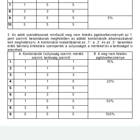
7.
1
5
5
8.
3
3
5
9.
3
5
5
5%
10.
5
5
5
3.
Az adott szándékosnak minősülő meg nem felelés jogkövetkezményét az 1.
pont szerinti besorolásnak megfelelően az alábbi kombinációk alkalmazásával
kell meghatározni. A kombináció kialakításánál az „1”, a „3” és az „5” besorolási
érték bármely értékelési szempontot, a súlyosságot, a mértéket és a tartósságot is
jelentheti.
A. Kombinációk (súlyosság szerint, mérték
B. A meg nem felelés
szerint, tartósság szerint)
jogkövetkezménye
1.
1
1
1
15%
2.
1
1
3
3.
1
3
3
4.
1
1
5
20%
5.
1
3
5
6.
3
3
5
7.
1
5
5
50%
8.
3
5
5
9.
5
5
5
100%