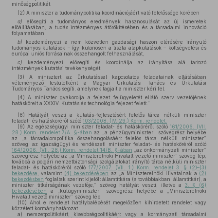
minőségpolitikát.
(2) A miniszter a tudománypolitika koordinációjáért való felelőssége körében
a)
elősegíti a tudományos eredmények hasznosulását az új ismeretek
előállításában, a tudás intézményes átörökítésében és a társadalmi innováció
folyamatában,
b)
kezdeményezi a nem közvetlen gazdasági haszon elérésére irányuló
tudományos kutatások – így különösen a tiszta alapkutatások – költségvetési és
európai uniós forrásainak összehangolt felhasználását,
c)
kezdeményezi, elősegíti és koordinálja az irányítása alá tartozó
intézmények kutatási tevékenységét.
(3) A minisztert az űrkutatással kapcsolatos feladatainak ellátásában
véleményező testületként a Magyar Űrkutatási Tanács és Űrkutatási
Tudományos Tanács segíti, amelynek tagjait a miniszter kéri fel.
(4) A miniszter gyakorolja a fejezet felügyeletét ellátó szerv vezetőjének
hatásköreit a XXXIV. Kutatás és technológia fejezet felett.”
(8)
Hatályát veszti a kutatás-fejlesztésért felelős tárca nélküli miniszter
feladat- és hatásköréről szóló
103/2008. (IV. 29.) Korm. rendelet.
(9)
Az egészségügyi miniszter feladat- és hatásköréről szóló
161/2006. (VII.
28.) Korm. rendelet 7/A. §-ában
az „a pénzügyminiszter” szövegrész helyébe
az „a társadalompolitika összehangolásáért felelős tárca nélküli miniszter”
szöveg, az igazságügyi és rendészeti miniszter feladat- és hatásköréről szóló
164/2006. (VII. 28.) Korm. rendelet 14/B. §-ában
„az önkormányzati miniszter”
szövegrész helyébe az „a Miniszterelnöki Hivatalt vezető miniszter” szöveg lép,
továbbá a polgári nemzetbiztonsági szolgálatokat irányító tárca nélküli miniszter
feladat- és hatásköréről szóló
177/2007. (VII. 1.) Korm. rendelet 3. § (2)–(3)
bekezdése
, valamint
(4) bekezdésében
az „a Miniszterelnöki Hivatalnak a
(2)
bekezdésben
foglaltak szerint kijelölt államtitkára (a továbbiakban: államtitkár), a
miniszter titkárságának vezetője,” szöveg hatályát veszti, illetve a
3. § (6)
bekezdésében
a „külügyminiszter” szövegrész helyébe a „Miniszterelnöki
Hivatalt vezető miniszter” szöveg lép.
(10)
Ahol e rendelet hatálybalépését megelőzően kihirdetett rendelet vagy
közzétett kormányhatározat
a)
nemzetpolitikáért, kisebbségpolitikáért vagy a kormányzati társadalmi