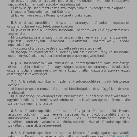
d)
összehangolja a „Legyen jobb a gyermekeknek!” Nemzeti Stratégiával
kapcsolatos kormányzati feladatok végrehajtását,
e)
képviselője útján részt vesz a szakmapolitikai munkacsoport munkájában,
f)
vezeti a Társadalompolitikai Kabinetet,
g)
tagként vesz részt a Kormánykabinet munkájában.
5. §
A társadalompolitikai miniszter a kormányzati társadalmi kapcsolatok
összehangolásáért való felelőssége körében
a)
javaslatot tesz a Kormány társadalmi partnerekkel való egyeztetésének
programjára,
b)
összehangolja a társadalmi párbeszéd intézmény- és fórumrendszerében
képviselt kormányzati álláspont kialakítását, közreműködik annak
képviseletében,
c)
kapcsolatot tart és egyeztet a szövetkezeti szövetségekkel,
d)
fogadja és nyilvántartja a kormányzati cselekvésre irányuló társadalmi
kezdeményezéseket, továbbá összehangolja azok megvalósítását.
6. §
A társadalompolitikai miniszter a nemzetpolitikáért való felelőssége
körében ellátja a határon túli magyarsággal kapcsolatos kormányzati feladatokat,
összehangolja a minisztériumok és a központi államigazgatási szervek ezzel
összefüggő tevékenységét.
7. §
A társadalompolitikai miniszter a kisebbségpolitikáért való felelőssége
körében
a)
összehangolja a nemzeti és etnikai kisebbségekkel összefüggő kormányzati
feladatokat,
b)
a kisebbségi önkormányzatok törvényességi ellenőrzése vonatkozásában
együttműködik az önkormányzati miniszterrel a törvényességi ellenőrzést ellátó
szervek szakmai irányításában.
8. §
A társadalompolitikai miniszter irányítja a Miniszterelnöki Hivatal
társadalompolitikai miniszter tevékenységében közreműködő államtitkárának, a
Miniszterelnöki Hivatal kisebbség- és nemzetpolitikáért felelős
szakállamtitkárának, valamint a Miniszterelnöki Hivatal társadalompolitikai
szakállamtitkárának tevékenységét.
9. §
A társadalompolitikai minisztert a központi államigazgatási szervekről,
valamint a Kormány tagjai és az államtitkárok jogállásáról szóló
2006. évi LVII.