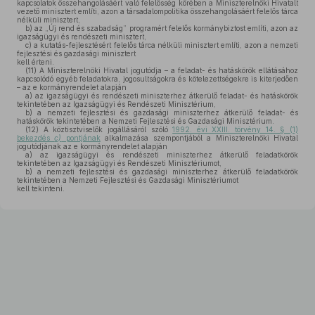
kapcsolatok összehangolásáért való felelősség körében a Miniszterelnöki Hivatalt
vezető minisztert említi, azon a társadalompolitika összehangolásáért felelős tárca
nélküli minisztert,
b)
az „Új rend és szabadság” programért felelős kormánybiztost említi, azon az
igazságügyi és rendészeti minisztert,
c)
a kutatás-fejlesztésért felelős tárca nélküli minisztert említi, azon a nemzeti
fejlesztési és gazdasági minisztert
kell érteni.
(11)
A Miniszterelnöki Hivatal jogutódja – a feladat- és hatáskörök ellátásához
kapcsolódó egyéb feladatokra, jogosultságokra és kötelezettségekre is kiterjedően
– az e kormányrendelet alapján
a)
az igazságügyi és rendészeti miniszterhez átkerülő feladat- és hatáskörök
tekintetében az Igazságügyi és Rendészeti Minisztérium,
b)
a nemzeti fejlesztési és gazdasági miniszterhez átkerülő feladat- és
hatáskörök tekintetében a Nemzeti Fejlesztési és Gazdasági Minisztérium.
(12)
A köztisztviselők jogállásáról szóló
1992. évi XXIII. törvény 14. § (1)
bekezdés
c)
pontjának
alkalmazása szempontjából a Miniszterelnöki Hivatal
jogutódjának az e kormányrendelet alapján
a)
az igazságügyi és rendészeti miniszterhez átkerülő feladatkörök
tekintetében az Igazságügyi és Rendészeti Minisztériumot,
b)
a nemzeti fejlesztési és gazdasági miniszterhez átkerülő feladatkörök
tekintetében a Nemzeti Fejlesztési és Gazdasági Minisztériumot
kell tekinteni.