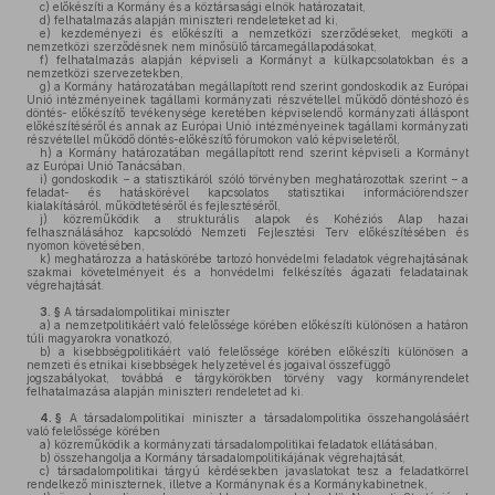
c)
előkészíti a Kormány és a köztársasági elnök határozatait,
d)
felhatalmazás alapján miniszteri rendeleteket ad ki,
e)
kezdeményezi és előkészíti a nemzetközi szerződéseket, megköti a
nemzetközi szerződésnek nem minősülő tárcamegállapodásokat,
f)
felhatalmazás alapján képviseli a Kormányt a külkapcsolatokban és a
nemzetközi szervezetekben,
g)
a Kormány határozatában megállapított rend szerint gondoskodik az Európai
Unió intézményeinek tagállami kormányzati részvétellel működő döntéshozó és
döntés- előkészítő tevékenysége keretében képviselendő kormányzati álláspont
előkészítéséről és annak az Európai Unió intézményeinek tagállami kormányzati
részvétellel működő döntés-előkészítő fórumokon való képviseletéről,
h)
a Kormány határozatában megállapított rend szerint képviseli a Kormányt
az Európai Unió Tanácsában,
i)
gondoskodik – a statisztikáról szóló törvényben meghatározottak szerint – a
feladat- és hatáskörével kapcsolatos statisztikai információrendszer
kialakításáról, működtetéséről és fejlesztéséről,
j)
közreműködik a strukturális alapok és Kohéziós Alap hazai
felhasználásához kapcsolódó Nemzeti Fejlesztési Terv előkészítésében és
nyomon követésében,
k)
meghatározza a hatáskörébe tartozó honvédelmi feladatok végrehajtásának
szakmai követelményeit és a honvédelmi felkészítés ágazati feladatainak
végrehajtását.
3. §
A társadalompolitikai miniszter
a)
a nemzetpolitikáért való felelőssége körében előkészíti különösen a határon
túli magyarokra vonatkozó,
b)
a kisebbségpolitikáért való felelőssége körében előkészíti különösen a
nemzeti és etnikai kisebbségek helyzetével és jogaival összefüggő
jogszabályokat, továbbá e tárgykörökben törvény vagy kormányrendelet
felhatalmazása alapján miniszteri rendeletet ad ki.
4. §
A társadalompolitikai miniszter a társadalompolitika összehangolásáért
való felelőssége körében
a)
közreműködik a kormányzati társadalompolitikai feladatok ellátásában,
b)
összehangolja a Kormány társadalompolitikájának végrehajtását,
c)
társadalompolitikai tárgyú kérdésekben javaslatokat tesz a feladatkörrel
rendelkező miniszternek, illetve a Kormánynak és a Kormánykabinetnek,