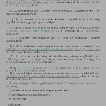
törvény 31. § (2) bekezdésében
meghatározott esetben a Miniszterelnöki Hivatalt
vezető miniszter helyettesíti.
10. §
A társadalompolitikai miniszter megnevezésének rövidítéseként a „TM”
megjelölést kell alkalmazni.
11. §
Ez a rendelet a kihirdetését követően megalakuló első Kormány
megalakulásával egyidejűleg lép hatályba.
12. §
(1)
Az igazságügyi és rendészeti miniszter feladat- és hatásköréről szóló
164/2006. (VII. 28.) Korm. rendelet 8. §-a
a következő új
(6) bekezdéssel
egészül ki:
„(6) A miniszter összehangolja az „Új rend és szabadság” program
végrehajtását.”
(2)
A Miniszterelnöki Hivatalt vezető miniszter feladat- és hatásköréről szóló
29/2008. (II. 19.) Korm. rendelet (a továbbiakban: R1.) 4. § (8) bekezdése
helyébe a következő rendelkezés lép:
„(8) A miniszter a kormányzati tevékenység összehangolásáért való
felelőssége körében elősegíti és szervezi a Kormány és az országgyűlési
képviselőcsoportok közötti együttműködést.”
(3)
Az
R1. 1. § (1) bekezdés
c)
és
f)–g)
pontja
,
3. §
d)–e)
pontja
,
5. §-a
,
valamint
10–11. §-a
hatályát veszti.
(4)
A nemzeti fejlesztési és gazdasági miniszter feladat- és hatásköréről szóló
134/2008. (V. 14.) Korm. rendelet (a továbbiakban: R2.) 1. §-a
a következő új
i)–
k)
pontokkal egészül ki:
[A nemzeti fejlesztési és gazdasági miniszter (a továbbiakban: miniszter) a
Kormány]
„
i)
kutatás-fejlesztésért és technológiai innovációért,
j)
tudománypolitika koordinációjáért,
k)
űrkutatásért”
[felelős tagja.]