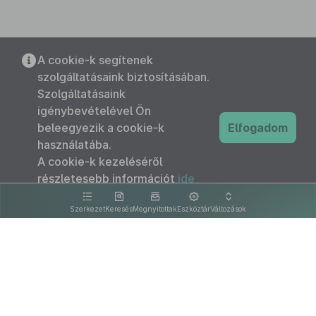
A cookie-k segítenek
szolgáltatásaink biztosításában.
Szolgáltatásaink
igénybevételével Ön
beleegyezik a cookie-k
Elfogadom
használatába.
A cookie-k kezeléséről
részletesebb információt
ide
kattintva olvashat.
Szerkezet
Keresés
Megnyitottak
Eszköztár
Változások