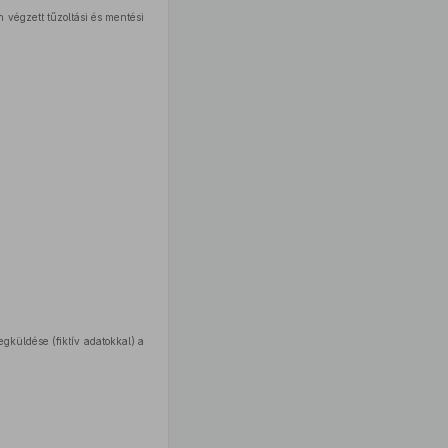
 végzett tűzoltási és mentési
gküldése (fiktív adatokkal) a