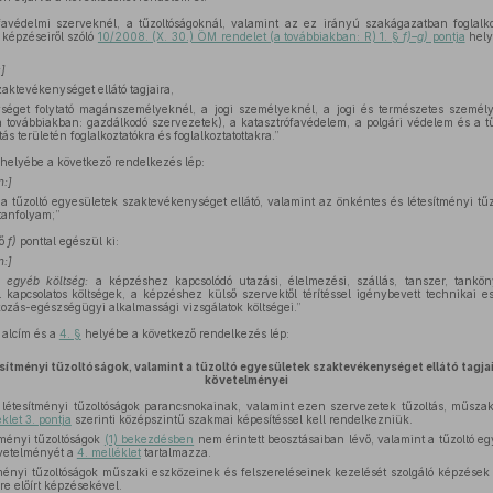
favédelmi szerveknél, a tűzoltóságoknál, valamint az ez irányú szakágazatban foglalko
 képzéseiről szóló
10/2008. (X. 30.) ÖM rendelet (a továbbiakban: R) 1. §
f)–g)
pontja
hely
:]
aktevékenységet ellátó tagjaira,
éget folytató magánszemélyeknél, a jogi személyeknél, a jogi és természetes személ
a továbbiakban: gazdálkodó szervezetek), a katasztrófavédelem, a polgári védelem és a
tás területén foglalkoztatókra és foglalkoztatottakra.”
helyébe a következő rendelkezés lép:
n:]
a tűzoltó egyesületek szaktevékenységet ellátó, valamint az önkéntes és létesítményi tűz
 tanfolyam;”
ző
f)
ponttal egészül ki:
n:]
 egyéb költség:
a képzéshez kapcsolódó utazási, élelmezési, szállás, tanszer, tankön
kapcsolatos költségek, a képzéshez külső szervektől térítéssel igénybevett technikai es
ozás-egészségügyi alkalmassági vizsgálatok költségei.”
alcím és a
4. §
helyébe a következő rendelkezés lép:
sítményi tűzoltóságok, valamint a tűzoltó egyesületek szaktevékenységet ellátó tagja
követelményei
létesítményi tűzoltóságok parancsnokainak, valamint ezen szervezetek tűzoltás, műszak
éklet 3. pontja
szerinti középszintű szakmai képesítéssel kell rendelkezniük.
tményi tűzoltóságok
(1) bekezdésben
nem érintett beosztásaiban lévő, valamint a tűzoltó 
követelményét a
4. melléklet
tartalmazza.
tményi tűzoltóságok műszaki eszközeinek és felszereléseinek kezelését szolgáló képzések
re előírt képzésekével.