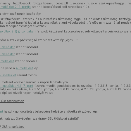
tményi tűzoltóságok főfoglalkozású beosztott tűzoltóinak tűzoltó szakképzettséggel, 
 melléklet 2.1.1. pontja
szerinti képesítéssel kell rendelkezniük.”
 következő rendelkezés lép:
sztrófavédelmi szervek és a hivatásos tűzoltóság tagjai, az önkéntes tűzoltóság tisztség
kenységet irányító tagjai a katasztrófák elleni védekezésért felelős miniszter által rendel
orán tandíjmentességet élveznek.
soroltak 2. §
f)
pontjában
felsorolt képzéssel kapcsolatos egyéb költségeit a beiskolázó sze
ására a szakképzést végző szervezet vezetője jogosult.”
. melléklet
szerint módosul.
. melléklet
szerint módosul.
 melléklet
szerint módosul.
helyébe a
4. melléklet
lép.
5. melléklet
szerint módosul.
irdetését követő tizenötödik napon lép hatályba.
. melléklet 4.1.1.7. pont
tizenharmadik gondolatjeles bekezdése, 4.2.3.1.13. pontja, 4.2.3.3.1
tjeles bekezdése, 4.2.3.5.13. pontja, 4.2.3.6.13. pontja, 4.2.3.7.13. pontja, 4.2.3.8.13. pontja
alépését követő napon hatályát veszti.
8.) ÖM rendelethez
ont
hatodik gondolatjeles bekezdése helyébe a következő szöveg lép:
ak, katasztrófavédelmi szakirány BSc (főiskolai szintű)”
8.) ÖM rendelethez