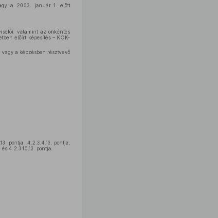
vagy a 2003. január 1. előtt
viselői, valamint az önkéntes
etben előírt képesítés – KOK-
rv vagy a képzésben résztvevő
3. pontja, 4.2.3.4.13. pontja,
 és 4.2.3.10.13. pontja.