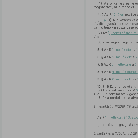
(4) Az önkéntes és létesí
megszerzett, az e rendelet
3.
4. §
Az R
13. §-a
helyébe a
„
13. §
(1) A hivatásos kata
tűzoltó egyesületek szaktevé
ban történő – megszerzése s
(2) Az
(1) bekezdésben fel
viseli.
(3) E költségek megállapít
5. §
Az R
1. melléklete
az
1
6. §
Az R
2. melléklete
a
2
7. §
Az R
3. melléklete
a
3.
8. §
Az R
4. mellékletének
9. §
Az R
6. melléklete
az
10. §
(1)
Ez a rendelet a kih
(2)
Hatályát veszti az R
2
4.2.3.5.7. pont második gondola
(3)
Ez a rendelet a hatályb
1. melléklet a 11/2010. (IV. 2
Az R
1. melléklet 2.1.3. alp
„– rendészeti igazgatás sz
2. melléklet a 11/2010. (IV. 2