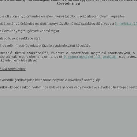
követelményei
osztott állományú önkéntes és létesítményi tűzoltó: tűzoltó alaptanfolyami képesítés.
ott állományú önkéntes és létesítményi tűzoltó: tűzoltó szakképesítés, vagy a
3. melléklet 2.1
zaktevékenységre igénybe vehető tagjai:
galább tűzoltó szakképesítés.
ugárvezető, híradó-ügyeletes: tűzoltó alaptanfolyami képesítés.
zerkezelő: tűzoltó szakképesítés, valamint a beosztásnak megfelelő szaktanfolyam, a
sságnak való megfelelés, a jelen rendelet
9. számú melléklet 1.1.2. pontjában
meghatározo
 követelmény teljesítése.”
8.) ÖM rendelethez
yolcadik gondolatjeles bekezdése helyébe a következő szöveg lép:
chnikus-képző szakon, valamint a kétéves nappali vagy hároméves levelező tisztképző szak