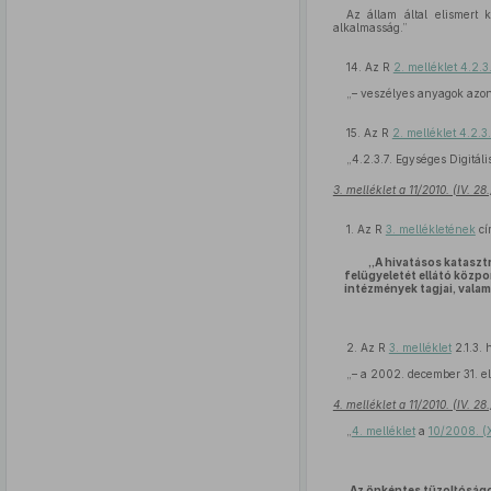
Az állam által elismert 
alkalmasság.”
14. Az R
2. melléklet 4.2.3
„– veszélyes anyagok azon
15. Az R
2. melléklet 4.2.3.
„4.2.3.7. Egységes Digitáli
3. melléklet a 11/2010. (IV. 2
1. Az R
3. mellékletének
cí
„A hivatásos katasztr
felügyeletét ellátó közpo
intézmények tagjai, valam
2. Az R
3. melléklet
2.1.3. 
„– a 2002. december 31. el
4. melléklet a 11/2010. (IV. 2
„
4. melléklet
a
10/2008. (
Az önkéntes tűzoltóságok