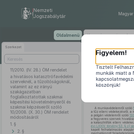
Nemzeti
Magyar 
Jogszabálytár
Ugrás
Oldalmenü
a
tartalomra
Szerkezet
Figyelem!
Tisztelt Felhasz
11/2010. (IV. 28.) ÖM rendelet
a hivatásos k
munkák miatt a 
irányú szakága
a hivatásos katasztrófavédelmi
kapcsolatmegsza
szerveknél, a tűzoltóságoknál,
szakmai ké
köszönjük!
valamint az ez irányú
szakágazatban
foglalkoztatottak szakmai
képesítési követelményeiről és
szakmai képzéseiről szóló
A munkavédelemről szóló
10/2008. (X. 30.) ÖM rendelet
a tűz elleni védekezésről, a 
a polgári védelemről szóló
19
módosításáról
a fegyveres szervek hivatáso
a katasztrófák elleni védeke
1. §
évi LXXIV. törvény 53. §
c)
po
kapott felhatalmazás alapjá
2. §
meghatározott feladatkörömbe