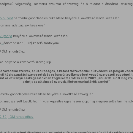
középfokú végzettség, alapfokú szakmai képzettség és a feladat ellátásához szükség
.5.5. pont
harmadik gondolatjeles bekezdése helyébe a következő rendelkezés lép:
osítása, adatbázisok kezelése,”
7. pontja
helyébe a következő rendelkezés lép:.
s
R
ádiórendszer (EDR) kezelői tanfolyam”
8.) ÖM rendelethez
me helyébe a következő szöveg lép:
ófavédelmi szervek, a tűzoltóságok, a katasztrófavédelmi, tűzvédelmi és polgári védel
nti közigazgatási szervezetek és ez irányú tevékenységet végző szervezeti egységei, ta
int az ez irányú szakágazatokban foglalkoztatottak által 2002. január 31. előtt megsz
szintje az alkalmazó szervek, illetve munkakörök szerint”
hetedik gondolatjeles bekezdése helyébe a következő szöveg lép:
őtt megszerzett tűzoltó technikusi képesítés ugyanezen időpontig megszerzett állami felsőf
8.) ÖM rendelethez
X. 30.) ÖM rendelethez
, a létesítményi tűzoltóságok, valamint a tűzoltó egyesületek tűzoltási szakfeladatot 