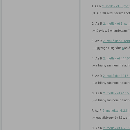
1. Az R
2. melléklet 3. pont
„3. A KOK által szervezhe
2. Az R
2. melléklet 3. pon
„– tűzvizsgálói tanfolyam,”
3. Az R
2. melléklet 3. pont
„– Egységes Digitális
R
ádió
4. Az R
2. melléklet 4.1.1.5.
„– a hiányzás nem haladha
5. Az R
2. melléklet 4.1.1.5
„– a hiányzás nem haladha
6. Az R
2. melléklet 4.1.1.5
„– a hiányzás nem haladha
7. Az R
2. melléklet 4.2.1.1.
„– legalább egy év készenlét
8. Az R
2. melléklet 4.2.1.2