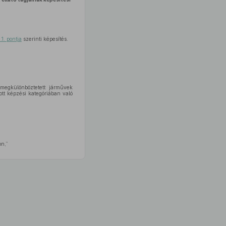
.1. pontja
szerinti képesítés.
 megkülönböztetett járművek
tt képzési kategóriában való
on,”