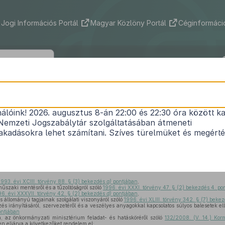
Jogi Információs Portál
Magyar Közlöny Portál
Céginformáció
11/2010. (IV. 28.) ÖM rendelet
nálóink! 2026. augusztus 8-án 22:00 és 22:30 óra között ka
atasztrófavédelmi szerveknél, a tűzoltóságoknál, 
Nemzeti Jogszabálytár szolgáltatásában átmeneti
zatban foglalkoztatottak szakmai képesítési köve
kadásokra lehet számítani. Szíves türelmüket és megért
pzéseiről szóló
10/2008. (X. 30.) ÖM rendelet
módo
Hatályos: 2010. 05. 13. – 2010. 05. 13.
1993. évi XCIII. törvény 88. § (3) bekezdés
a)
pontjában
,
műszaki mentésről és a tűzoltóságról szóló
1996. évi XXXI. törvény 47. § (2) bekezdés 4. po
96. évi XXXVII. törvény 42. § (2) bekezdés
d)
pontjában
,
s állományú tagjainak szolgálati viszonyáról szóló
1996. évi XLIII. törvény 342. § (7) bek
zés irányításáról, szervezetéről és a veszélyes anyagokkal kapcsolatos súlyos balesetek e
ntjában
n, az önkormányzati minisztérium feladat- és hatásköréről szóló
132/2008. (V. 14.) Kor
n eljárva a következőket rendelem el: