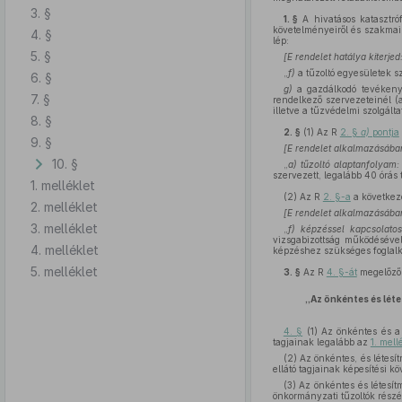
3. §
1. §
A hivatásos katasztró
követelményeiről és szakmai
4. §
lép:
5. §
[E rendelet hatálya kiterjed
„
f)
a tűzoltó egyesületek sz
6. §
g)
a gazdálkodó tevékenys
7. §
rendelkező szervezeteinél (
illetve a tűzvédelmi szolgálta
8. §
2. §
(1)
Az R
2. §
a)
pontja
9. §
[E rendelet alkalmazásába
10. §
„
a)
tűzoltó alaptanfolyam:
szervezett, legalább 40 órás
1. melléklet
(2)
Az R
2. §-a
a követke
2. melléklet
[E rendelet alkalmazásába
3. melléklet
„
f)
képzéssel kapcsolatos
vizsgabizottság működésével 
4. melléklet
képzéshez szükséges foglalk
5. melléklet
3. §
Az R
4. §-át
megelőző 
„Az önkéntes és léte
4. §
(1) Az önkéntes és a 
tagjainak legalább az
1. mell
(2) Az önkéntes, és létesí
ellátó tagjainak képesítési 
(3) Az önkéntes és létesí
önkormányzati tűzoltók részé