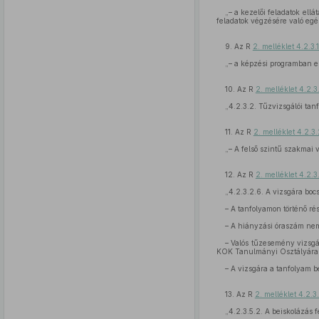
„– a kezelői feladatok el
feladatok végzésére való egé
9. Az R
2. melléklet 4.2.3.1
„– a képzési programban elő
10. Az R
2. melléklet 4.2.3
„4.2.3.2. Tűzvizsgálói tan
11. Az R
2. melléklet 4.2.3.
„– A felső szintű szakmai v
12. Az R
2. melléklet 4.2.3
„4.2.3.2.6. A vizsgára bocsá
– A tanfolyamon történő rés
– A hiányzási óraszám ne
– Valós tűzesemény vizsgá
KOK Tanulmányi Osztályára
– A vizsgára a tanfolyam b
13. Az R
2. melléklet 4.2.3.
„4.2.3.5.2. A beiskolázás fe