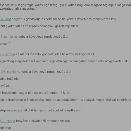
látásához szükséges foglalkozás-egészségügyi alkalmasság, ami magába foglalja a magasban
szségügyi alkalmasságot,”
.6. pont
negyedik gondolatjeles bekezdése helyébe a következő rendelkezés lép:
írt gyakorlati és önképzési feladatok igazolt teljesítése.”
.2. pontja
helyébe a következő rendelkezés lép:
folyam”
2.2. pontja
az alábbi második gondolatjeles bekezdéssel egészül ki:
égzettség megszerzését követően legalább egy év szolgálati helyen eltöltött gyakorlati idő.”
.2.6. pontja
helyébe a következő rendelkezés lép:
tás feltételei:
zvétel.
m haladhatja meg a képzés óraszámának 10%-át.
lati dokumentációjának elkészítése, és az adatvédelmi szabályok megtartásával történő me
.
efejezésétől számított 6 hónapon belül lehet jelentkezni.”
5.2. pontja
helyébe a következő rendelkezés lép:
ltételei: