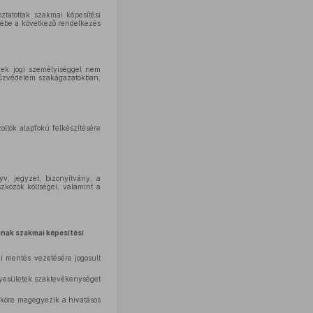
ztatottak szakmai képesítési
ébe a következő rendelkezés
yek jogi személyiséggel nem
 tűzvédelem szakágazatokban,
oltók alapfokú felkészítésére
yv, jegyzet, bizonyítvány, a
zközök költségei, valamint a
inak szakmai képesítési
i mentés vezetésére jogosult
egyesületek szaktevékenységet
 köre megegyezik a hivatásos