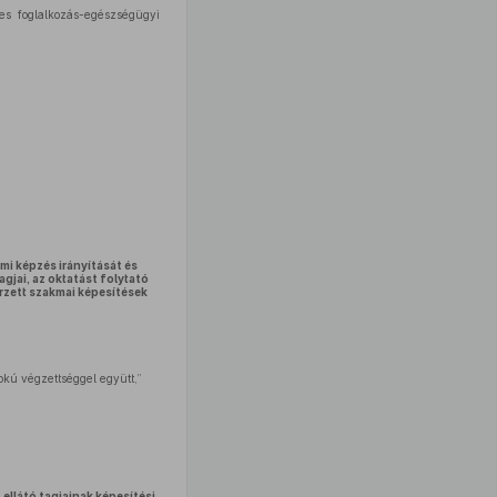
es foglalkozás-egészségügyi
mi képzés irányítását és
gjai, az oktatást folytató
erzett szakmai képesítések
okú végzettséggel együtt,”
ellátó tagjainak képesítési