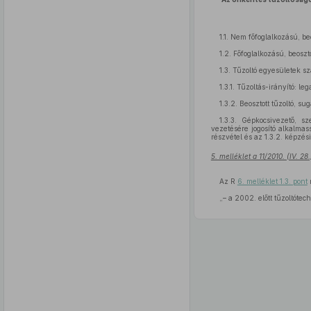
1.1. Nem főfoglalkozású, be
1.2. Főfoglalkozású, beoszt
1.3. Tűzoltó egyesületek s
1.3.1. Tűzoltás-irányító: le
1.3.2. Beosztott tűzoltó, s
1.3.3. Gépkocsivezető, s
vezetésére jogosító alkalma
részvétel és az 1.3.2. képzési
5. melléklet a 11/2010. (IV. 2
Az R
6. melléklet 1.3. pont
n
„– a 2002. előtt tűzoltóte