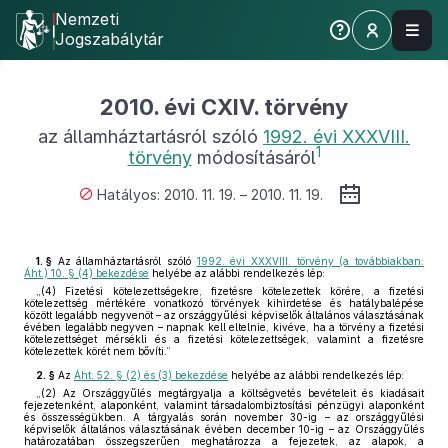
Nemzeti
Jogszabálytár
2010. évi CXIV. törvény
az államháztartásról szóló
1992. évi XXXVIII.
1
törvény
módosításáról
Hatályos: 2010. 11. 19. – 2010. 11. 19.
1. §
Az államháztartásról szóló
1992. évi XXXVIII. törvény (a továbbiakban:
Áht.) 10. § (4) bekezdése
helyébe az alábbi rendelkezés lép:
„(4) Fizetési kötelezettségekre, fizetésre kötelezettek körére, a fizetési
kötelezettség mértékére vonatkozó törvények kihirdetése és hatálybalépése
között legalább negyvenöt – az országgyűlési képviselők általános választásának
évében legalább negyven – napnak kell eltelnie, kivéve, ha a törvény a fizetési
kötelezettséget mérsékli és a fizetési kötelezettségek, valamint a fizetésre
kötelezettek körét nem bővíti.”
2. §
Az
Áht. 52. § (2) és (3) bekezdése
helyébe az alábbi rendelkezés lép:
„(2) Az Országgyűlés megtárgyalja a költségvetés bevételeit és kiadásait
fejezetenként, alaponként, valamint társadalombiztosítási pénzügyi alaponként
és összességükben. A tárgyalás során november 30-ig – az országgyűlési
képviselők általános választásának évében december 10-ig – az Országgyűlés
határozatában összegszerűen meghatározza a fejezetek, az alapok, a