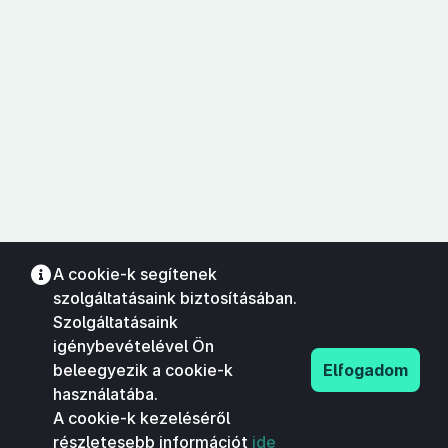
A cookie-k segítenek
szolgáltatásaink biztosításában.
Szolgáltatásaink
igénybevételével Ön
beleegyezik a cookie-k
Elfogadom
használatába.
A cookie-k kezeléséről
részletesebb információt
ide