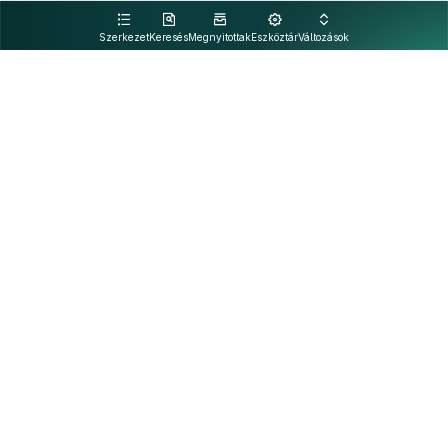
kattintva olvashat.
Szerkezet
Keresés
Megnyitottak
Eszköztár
Változások
Kapcsolat
Felhasználási feltételek
PDF
Akadálymentesítési nyilatkozat
Adatkezelési tájékoztató