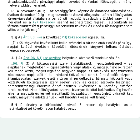
társadalombiztosítás pénzügyi alapjai bevételi és kiadási főösszegét, a hiány,
illetve a többlet mértékét.
(3) A november 30-ig – az országgyűlési képviselők általános választásának
évében december 10-ig – meghozandó határozat elfogadása után a költségvetési
törvényjavaslat vitájában a benyújtott módosító javaslatok a többlet vagy hiány
mértékét és a
(2) bekezdés
szerint meghatározott fejezeti, alaponkénti és
társadalombiztosítási pénzügyi alaponkénti bevételi és kiadási főösszegeket nem
változtathatják meg.”
3. §
Az
Áht. 86. §-a
a következő
(11) bekezdéssel
egészül ki:
„(11) Költségvetési bevételként kell elszámolni a társadalombiztosítás pénzügyi
alapjai korábbi években képződött többletének tárgyévi felhasználásával
megegyező összeget.”
4. §
Az
Áht. 96. § (1) bekezdése
helyébe a következő rendelkezés lép:
„
96. §
(1) A költségvetési szerv átalakításáról, megszüntetéséről – az
alapításnak megfelelően – jogszabályban vagy átalakító, megszüntető okiratban
kell rendelkezni, melyet legalább negyven nappal az átalakítás, megszüntetés
kérelmezett napja előtt ki kell hirdetni (közzé kell tenni). E határidőtől központi
államigazgatási szervek esetén törvényi rendelkezés, bármely központi vagy
köztestületi költségvetési szerv esetén vagy az ország alapvető biztonsági,
nemzetbiztonsági érdekeit érintő esetben kivételesen a Kormány eltérően
rendelkezhet. Ha a költségvetési szervet bizonyos feltétel bekövetkeztéig hozták
létre, a megszűnés tényét megállapító jogszabályt (megszüntető okiratot) kell
kiadni, melyet haladéktalanul ki kell hirdetni (közzé kell tenni).”
5. §
E törvény a kihirdetését követő 3. napon lép hatályba, és a
hatálybalépését követő napon hatályát veszti.