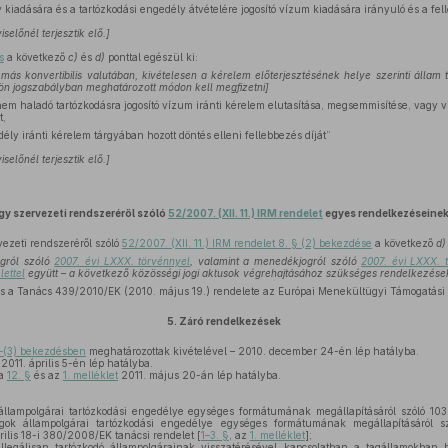
kiadására és a tartózkodási engedély átvételére jogosító vízum kiadására irányuló és a felle
iselőnél terjesztik elő.]
s
a következő
c)
és
d)
ponttal egészül ki:
ás konvertibilis valutában, kivételesen a kérelem előterjesztésének helye szerinti állam 
lön jogszabályban meghatározott módon kell megfizetni]
m haladó tartózkodásra jogosító vízum iránti kérelem elutasítása, megsemmisítése, vagy 
t,
ély iránti kérelem tárgyában hozott döntés elleni fellebbezés díját”
iselőnél terjesztik elő.]
y szervezeti rendszeréről szóló
52/2007. (XII. 11.) IRM rendelet
egyes rendelkezéseinek
zeti rendszeréről szóló
52/2007. (XII. 11.) IRM rendelet 8. § (2) bekezdése
a következő
d)
ogról szóló
2007. évi LXXX. törvénnyel
, valamint a menedékjogról szóló
2007. évi LXXX. 
lettel
együtt – a következő közösségi jogi aktusok végrehajtásához szükséges rendelkezések
s a Tanács 439/2010/EK (2010. május 19.) rendelete az Európai Menekültügyi Támogatási H
5.
Záró rendelkezések
–(3) bekezdésben
meghatározottak kivételével – 2010. december 24-én lép hatályba.
2011. április 5-én lép hatályba.
 a
12. §
és az
1. melléklet
2011. május 20-án lép hatályba.
llampolgárai tartózkodási engedélye egységes formátumának megállapításáról szóló 103
gok állampolgárai tartózkodási engedélye egységes formátumának megállapításáról s
rilis 18-i 380/2008/EK tanácsi rendelet [
1–3. §
, az
1. melléklet
];
legálisan tartózkodó állampolgárainak visszatérésével kapcsolatban a tagállamokban 