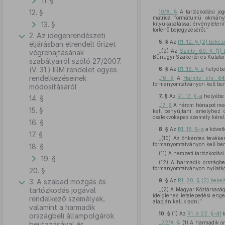
11. §
12. §
10/A. §
A tartózkodási jog
matrica formátumú okmány
13. §
kilyukasztással érvénytelen
történő bejegyzéséről.”
2. Az idegenrendészeti
5. §
Az
R1. 12. § (2) beke
eljárásban elrendelt őrizet
„(2) Az
Szmtv. 60. § (1)
végrehajtásának
Bűnügyi Szakértői és Kutatói
szabályairól szóló 27/2007.
(V. 31.) IRM rendelet egyes
6. §
Az
R1. 16. §-a
helyébe 
rendelkezéseinek
„
16. §
A
Harmtv. vhr. 6
formanyomtatványon kell ben
módosításáról
7. §
Az
R1. 17. §-a
helyébe 
14. §
„
17. §
A három hónapot megh
15. §
kell benyújtani, amelyhez c
cselekvőképes személy kérelm
16. §
8. §
Az
R1. 18. §-a
a követ
17. §
„(10) Az önkéntes tevéken
formanyomtatványon kell ben
18. §
(11) A nemzeti tartózkodás
19. §
(12) A harmadik országbe
formanyomtatványon nyilatkoz
20. §
3. A szabad mozgás és
9. §
Az
R1. 20. § (2) beke
tartózkodás jogával
„(2) A Magyar Köztársaság
ideiglenes letelepedési enge
rendelkező személyek,
alapján kell kiadni.”
valamint a harmadik
10. §
(1)
Az
R1. a 22. §-át
k
országbeli állampolgárok
„
22/A. §
(1) A harmadik or
beutazásával és