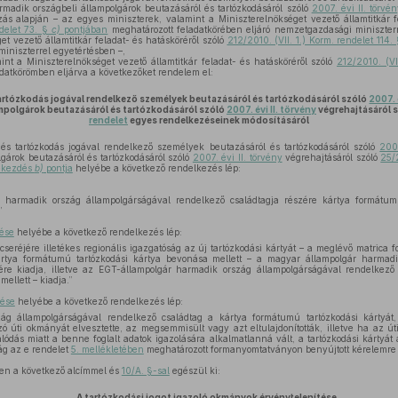
madik országbeli állampolgárok beutazásáról és tartózkodásáról szóló
2007. évi II. törv
ás alapján – az egyes miniszterek, valamint a Miniszterelnökséget vezető államtitkár fe
ndelet 73. §
c)
pontjában
meghatározott feladatkörében eljáró nemzetgazdasági miniszterr
et vezető államtitkár feladat- és hatásköréről szóló
212/2010. (VII. 1.) Korm. rendelet 114.
miniszterrel egyetértésben –,
nt a Miniszterelnökséget vezető államtitkár feladat- és hatásköréről szóló
212/2010. (VI
datkörömben eljárva a következőket rendelem el:
artózkodás jogával rendelkező személyek beutazásáról és tartózkodásáról szóló
2007. 
ampolgárok beutazásáról és tartózkodásáról szóló
2007. évi II. törvény
végrehajtásáról 
rendelet
egyes rendelkezéseinek módosításáról
 tartózkodás jogával rendelkező személyek beutazásáról és tartózkodásáról szóló
2007
gárok beutazásáról és tartózkodásáról szóló
2007. évi II. törvény
végrehajtásáról szóló
25/
bekezdés
b)
pontja
helyébe a következő rendelkezés lép:
harmadik ország állampolgárságával rendelkező családtagja részére kártya formátum
”
dése
helyébe a következő rendelkezés lép:
 cseréjére illetékes regionális igazgatóság az új tartózkodási kártyát – a meglévő matrica
ártya formátumú tartózkodási kártya bevonása mellett – a magyar állampolgár harmadi
ére kiadja, illetve az EGT-állampolgár harmadik ország állampolgárságával rendelkez
mellett – kiadja.”
dése
helyébe a következő rendelkezés lép:
ág állampolgárságával rendelkező családtag a kártya formátumú tartózkodási kártyá
azó úti okmányát elvesztette, az megsemmisült vagy azt eltulajdonították, illetve ha az
lódás miatt a benne foglalt adatok igazolására alkalmatlanná vált, a tartózkodási kártyát a
ság az e rendelet
5. mellékletében
meghatározott formanyomtatványon benyújtott kérelemre p
en a következő alcímmel és
10/A. §-sal
egészül ki:
„A tartózkodási jogot igazoló okmányok érvénytelenítése