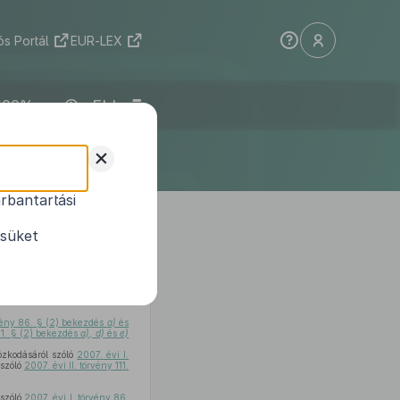
s Portál
EUR-LEX
ELI
+
rbantartási
 törvények
. törvény
ésüket
1
eletről
rvény 86. § (2) bekezdés
a)
és
111. § (2) bekezdés
a), d)
és
e)
ózkodásáról szóló
2007. évi I.
 szóló
2007. évi II. törvény 111.
 szóló
2007. évi I. törvény 86.