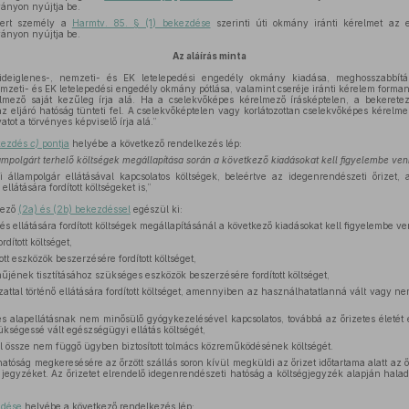
ányon nyújtja be.
mert személy a
Harmtv. 85. § (1) bekezdése
szerinti úti okmány iránti kérelmet az 
ányon nyújtja be.
Az aláírás minta
ideiglenes-, nemzeti- és EK letelepedési engedély okmány kiadása, meghosszabbítás
emzeti- és EK letelepedési engedély okmány pótlása, valamint cseréje iránti kérelem form
elmező saját kezűleg írja alá. Ha a cselekvőképes kérelmező írásképtelen, a bekeretez
z eljáró hatóság tünteti fel. A cselekvőképtelen vagy korlátozottan cselekvőképes kérelm
atot a törvényes képviselő írja alá.”
ekezdés
c)
pontja
helyébe a következő rendelkezés lép:
ampolgárt terhelő költségek megállapítása során a következő kiadásokat kell figyelembe venn
állampolgár ellátásával kapcsolatos költségek, beleértve az idegenrendészeti őrizet, a 
ellátására fordított költségeket is,”
kező
(2a) és (2b) bekezdéssel
egészül ki:
 és ellátására fordított költségek megállapításánál a következő kiadásokat kell figyelembe ve
dított költséget,
ott eszközök beszerzésére fordított költséget,
ének tisztításához szükséges eszközök beszerzésére fordított költséget,
zattal történő ellátására fordított költséget, amennyiben az használhatatlanná vált vagy 
és alapellátásnak nem minősülő gyógykezelésével kapcsolatos, továbbá az őrizetes életét
ükségessé vált egészségügyi ellátás költségét,
l össze nem függő ügyben biztosított tolmács közreműködésének költségét.
hatóság megkeresésére az őrzött szállás soron kívül megküldi az őrizet időtartama alatt az őr
ett jegyzéket. Az őrizetet elrendelő idegenrendészeti hatóság a költségjegyzék alapján halad
zdése
helyébe a következő rendelkezés lép: