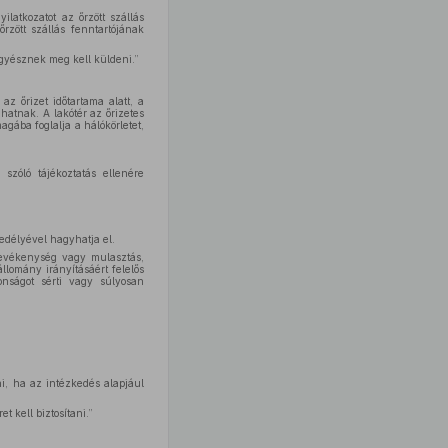
ilatkozatot az őrzött szállás
rzött szállás fenntartójának
ügyésznek meg kell küldeni.”
az őrizet időtartama alatt, a
hatnak. A lakótér az őrizetes
gába foglalja a hálókörletet,
szóló tájékoztatás ellenére
edélyével hagyhatja el.
tevékenység vagy mulasztás,
állomány irányításáért felelős
onságot sérti vagy súlyosan
i, ha az intézkedés alapjául
t kell biztosítani.”