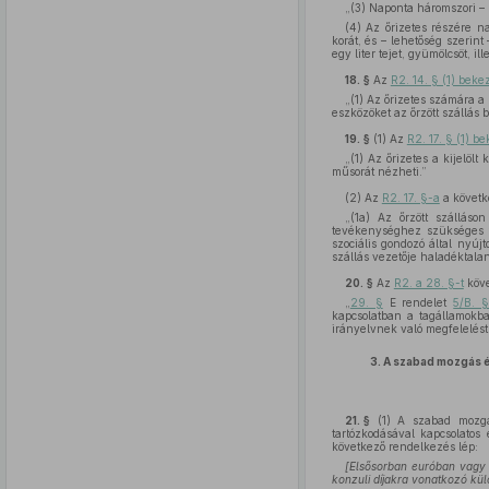
„(3) Naponta háromszori – k
(4) Az őrizetes részére na
korát, és – lehetőség szerin
egy liter tejet, gyümölcsöt, i
18. §
Az
R2. 14. § (1) beke
„(1) Az őrizetes számára a
eszközöket az őrzött szállás b
19. §
(1)
Az
R2. 17. § (1) b
„(1) Az őrizetes a kijelölt
műsorát nézheti.”
(2)
Az
R2. 17. §-a
a követ
„(1a) Az őrzött szálláson
tevékenységhez szükséges fe
szociális gondozó által nyújt
szállás vezetője haladéktalan
20. §
Az
R2. a 28. §-t
köve
„
29. §
E rendelet
5/B. 
kapcsolatban a tagállamokba
irányelvnek való megfelelést 
3.
A szabad mozgás é
21. §
(1)
A szabad mozgás 
tartózkodásával kapcsolatos 
következő rendelkezés lép:
[Elsősorban euróban vagy m
konzuli díjakra vonatkozó kü