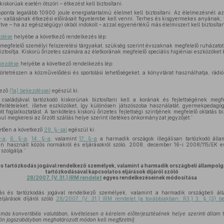
iskorúak esetén ötszöri – étkezést kell biztosítani.
ponta legalább 10900 joule energiatartalmú élelmet kell biztosítani. Az élelmezésnél az 
t – vallásának étkezési előírásait figyelembe kell venni. Terhes és kisgyermekes anyának
lletve – ha az egészségügyi okból indokolt – azzal egyenértékű más élelmiszert kell biztosítan
zdése
helyébe a következő rendelkezés lép:
 megfelelő személyi felszerelési tárgyakat, szükség szerint évszaknak megfelelő ruházatot
iztosítja. Kiskorú őrizetes számára az életkorának megfelelő speciális higiéniai eszközöket ke
ekezdése
helyébe a következő rendelkezés lép:
 körletrészen a közművelődési és sportolási lehetőségeket, a könyvtárat használhatja, rádió
kező
(1a) bekezdéssel
egészül ki:
 családjával tartózkodó kiskorúnak biztosítani kell a korának és fejlettségének megf
ltételeket, illetve eszközöket, így különösen játszószoba használatát, gyermekpedagó
ott foglalkoztatást. A tanköteles kiskorú őrizetes fejlettségi szintjének megfelelő oktatás b
ul megkeresi az őrzött szállás helye szerint illetékes önkormányzat jegyzőjét.”
tően a következő
29. §-sal
egészül ki:
§-a
,
6. §-a
,
14. §-a
, valamint
17. §-a
a harmadik országok illegálisan tartózkodó álla
n használt közös normákról és eljárásokról szóló, 2008. december 16-i 2008/115/EK e
szolgálja.”
s tartózkodás jogával rendelkező személyek, valamint a harmadik országbeli állampol
tartózkodásával kapcsolatos eljárások díjáról szóló
28/2007. (V. 31.) IRM rendelet
egyes rendelkezéseinek módosítása
és tartózkodás jogával rendelkező személyek, valamint a harmadik országbeli áll
eljárások díjáról szóló
28/2007. (V. 31.) IRM rendelet (a továbbiakban: R3.) 3. § (3) 
ás konvertibilis valutában, kivételesen a kérelem előterjesztésének helye szerinti állam 
lön jogszabályban meghatározott módon kell megfizetni]