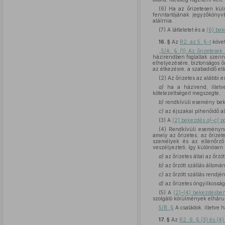
(6) Ha az őrizetesen küls
fenntartójának jegyzőkönyvb
aláírnia.
(7) A látleletet és a
(6) be
16. §
Az
R2. az 5. §-t
követ
„
5/A. § (1) Az őrizetese
házirendben foglaltak szerin
elhelyezésére, biztonságos ő
az étkezésre, a szabadidő el
(2) Az őrizetes az alábbi e
a)
ha a házirend, illetve
kötelezettségeit megszegte,
b)
rendkívüli esemény bekö
c)
az éjszakai pihenőidő al
(3) A
(2) bekezdés
a)–c)
po
(4) Rendkívüli eseményne
amely az őrizetes, az őrizete
személyek és az ellenőrző 
veszélyezteti, így különösen:
a)
az őrizetes által az őrzö
b)
az őrzött szállás állomá
c)
az őrzött szállás rendjé
d)
az őrizetes öngyilkosság
(5) A
(2)–(4) bekezdésbe
szolgáló körülmények elhárul
5/B. §
A családok, illetve h
17. §
Az
R2. 6. § (3) és (4