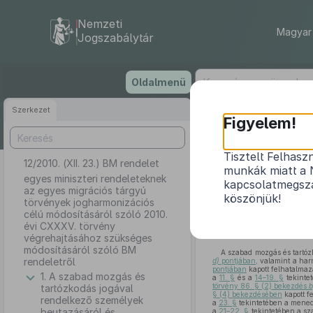
Nemzeti
Magyar 
Jogszabálytár
Ugrás
Oldalmenü
a
tartalomra
Szerkezet
Figyelem!
Tisztelt Felhasz
12/2010. (XII. 23.) BM rendelet
egyes min
munkák miatt a 
jogharmo
egyes miniszteri rendeleteknek
kapcsolatmegsza
az egyes migrációs tárgyú
végreh
köszönjük!
törvények jogharmonizációs
célú módosításáról szóló 2010.
évi CXXXV. törvény
végrehajtásához szükséges
módosításáról szóló BM
A szabad mozgás és tartóz
rendeletről
d)
pontjában
, valamint a har
pontjában
kapott felhatalmaz
1. A szabad mozgás és
a
11. §
és a
14–19. §
tekintet
törvény 86. § (2) bekezdés
b
tartózkodás jogával
§ (4) bekezdésében
kapott f
rendelkező személyek
a
23. §
tekintetében a mened
beutazásáról és
a
21–22. §
tekintetében a sz