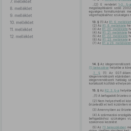
7. melléklet
„(2) E rendelet
1–3. §-
8. melléklet
megállapításáról szóló 200
egységes formátumának megá
9. melléklet
végrehajtásához szükséges r
10. melléklet
13. §
(1)
Az
R1. 6. mellékle
(2)
Az
R1. 8. melléklete
hel
11. melléklet
(3)
Az
R1. 20. melléklete
he
(4)
Az
R1. 21. melléklete
he
12. melléklet
(5)
Az
R1. 22. melléklete
he
(6)
Az
R1. 23. melléklete
(7)
Az
R1. a 26. mellékleté
14. §
Az idegenrendészeti e
(1) bekezdése
helyébe a köve
„
1. §
(1) Az EGT-állampo
idegenrendészeti eljárásban
idegenrendészeti hatóság szé
korlátozott külföldi elhelyezés
15. §
Az
R2. 3. §-a
helyébe
„(1) A befogadott őrizetes 
(2) Nem helyezhető el közö
őrizetestől el kell különíteni
(3) Amennyiben az őrizetes
(4) A származási országáb
befogadáshoz szükséges viz
szakorvosi kezelést.
(5) Az
(1) bekezdésben
meg
okára, illetőleg rögzíteni ke