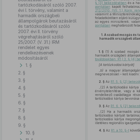
§ (3) bekezdésében
és a har
tartózkodásáról szóló 2007.
pontjában
kapott felhatalmaz
évi I. törvény, valamint a
212/2010. (VII. 1.) Korm. re
valamint a Miniszterelnökség
harmadik országbeli
feladatkörében eljáró külügy
állampolgárok beutazásáról
az egyes miniszterek, valami
és tartózkodásáról szóló
pontjában
meghatározott fela
2007. évi II. törvény
1.
A szabad mozgás és t
végrehajtásáról szóló
harmadik országbeli áll
25/2007. (V. 31.) IRM
rendelet egyes
1. §
(1)
A szabad mozgás és
rendelkezéseinek
harmadik országbeli állampol
módosításáról
továbbiakban: R1.) 3. § (4) 
1. §
[A tartózkodási kártyát]
„
b)
a magyar állampolgár 
2. §
megnevezéssel – kell kiadni.
3. §
2. §
Az
R1. 5. § (2) bekez
4. §
„(2) A tartózkodási kártya
érvénytelenítése, vagy a k
5. §
rendelkező családtagja rész
tartózkodási kártya bevonása 
6. §
3. §
Az
R1. 6. § (2) bekez
7. §
„(2) Ha a harmadik orsz
tartózkodási kártyát tartalm
8. §
tartózkodási kártya megrongá
illetékes regionális igazgató
9. §
4. §
Az
R1. a 10. §-t
követő
10. §