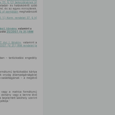
ény 111. § (2) bekezdésének
b)
ladat- és hatásköréről szóló
el, és az egyes miniszterek,
 §
a)
pontjában
meghatározott
I. 1.) Korm. rendelet 37. §
h)
évi I. törvény
, valamint a
szóló
25/2007. (V. 31.) IRM
. évi I. törvény
, valamint a
2007. (V. 31.) IRM rendelet (a
ban – tartózkodási engedély
 formátumú tartózkodási kártya
k ország állampolgárságával
ő családtagjának – a meglévő
t, vagy a matrica formátumú
 úti okmány vagy a benne lévő
 bejelentett lakóhely szerint
ótolja.”