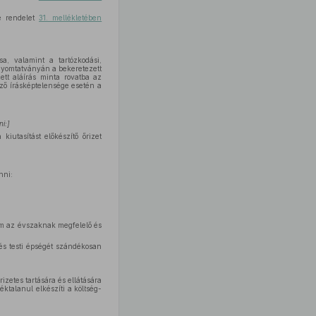
e rendelet
31. mellékletében
a, valamint a tartózkodási,
anyomtatványán a bekeretezett
ett aláírás minta rovatba az
ező írásképtelensége esetén a
i:]
kiutasítást előkészítő őrizet
nni:
nem az évszaknak megfelelő és
 és testi épségét szándékosan
izetes tartására és ellátására
éktalanul elkészíti a költség-