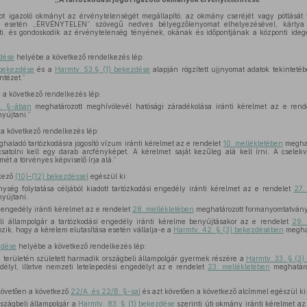
ot igazoló okmányt az érvénytelenségét megállapító, az okmány cseréjét vagy pótlását 
 esetén „ÉRVÉNYTELEN” szövegű nedves bélyegzőlenyomat elhelyezésével, kárty
íti, és gondoskodik az érvénytelenség tényének, okának és időpontjának a központi ideg
zdése
helyébe a következő rendelkezés lép:
 bekezdése
és a
Harmtv. 53.§ (1) bekezdése
alapján rögzített ujjnyomat adatok tekinteté
ntézet.”
a következő rendelkezés lép:
4. §-ában
meghatározott meghívólevél hatósági záradékolása iránti kérelmet az e ren
yújtani.”
a következő rendelkezés lép:
aladó tartózkodásra jogosító vízum iránti kérelmet az e rendelet
10. mellékletében
meghat
satolni kell egy darab arcfényképet. A kérelmet saját kezűleg alá kell írni. A cselekv
ét a törvényes képviselő írja alá.”
kező
(10)–(12) bekezdéssel
egészül ki:
ység folytatása céljából kiadott tartózkodási engedély iránti kérelmet az e rendelet
27.
yújtani.
i engedély iránti kérelmet az e rendelet
28. mellékletében
meghatározott formanyomtatványo
li állampolgár a tartózkodási engedély iránti kérelme benyújtásakor az e rendelet
29. 
ik, hogy a kérelem elutasítása esetén vállalja-e a
Harmtv. 42. § (3) bekezdésében
meghat
zdése
helyébe a következő rendelkezés lép:
 területén született harmadik országbeli állampolgár gyermek részére a
Harmtv. 33. § (3
délyt, illetve nemzeti letelepedési engedélyt az e rendelet
23. mellékletében
meghatároz
övetően a következő
22/A. és 22/B. §-sal
és azt követően a következő alcímmel egészül ki
szágbeli állampolgár a
Harmtv. 83. § (1) bekezdése
szerinti úti okmány iránti kérelmet az