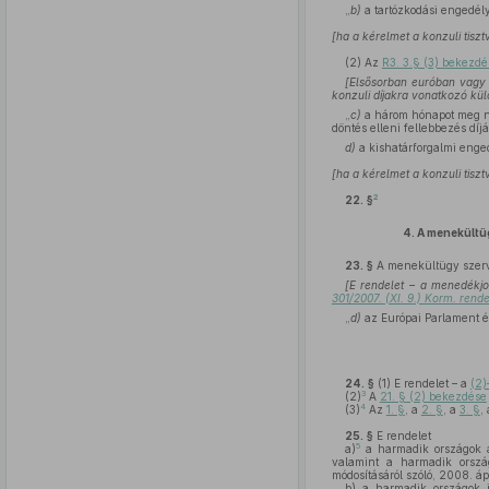
„
b)
a tartózkodási engedély 
[ha a kérelmet a konzuli tisztv
(2)
Az
R3. 3.§ (3) bekezdé
[Elsősorban euróban vagy m
konzuli díjakra vonatkozó kü
„
c)
a három hónapot meg ne
döntés elleni fellebbezés díjá
d)
a kishatárforgalmi enged
[ha a kérelmet a konzuli tisztv
2
22. §
4.
A menekültüg
23. §
A menekültügy szerve
[E rendelet – a menedékj
301/2007. (XI. 9.) Korm. rende
„
d)
az Európai Parlament é
24. §
(1)
E rendelet – a
(2)
3
(2)
A
21. § (2) bekezdése
4
(3)
Az
1. §
, a
2. §
, a
3. §
,
25. §
E rendelet
5
a)
a harmadik országok á
valamint a harmadik orszá
módosításáról szóló, 2008. áp
b)
a harmadik országok il