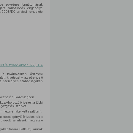
élye egységes formátumának
árai tartózkodási engedélye
0/2008/EK tanácsi rendelete
let (a továbbiakban: R2.) 1. §
(a továbbiakban: őrizetes)
lalt kivétellel – az elrendelő
ás a személyes szabadságában
elyezhető el közösségben.
kozó-hordozó őrizetest a többi
migazgatási szervet.
 intézménybe kell szállítani.
smódot igénylő őrizetesnek a
okozott sérülések megfelelő
llapítására (látlelet), annak