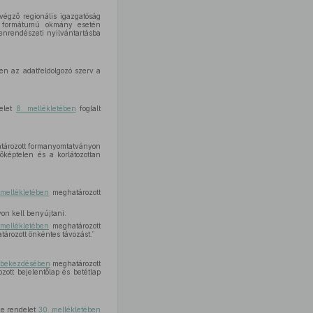
végző regionális igazgatóság
a formátumú okmány esetén
enrendészeti nyilvántartásba
ben az adatfeldolgozó szerv a
delet
8. mellékletében
foglalt
ározott formanyomtatványon
őképtelen és a korlátozottan
 mellékletében
meghatározott
n kell benyújtani.
mellékletében
meghatározott
ározott önkéntes távozást.”
) bekezdésében
meghatározott
ott bejelentőlap és betétlap
:
 e rendelet
30. mellékletében