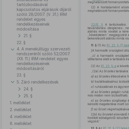
meghatározott formanyomtatv
tartózkodásával
(2) A hontalanként elis
kapcsolatos eljárások díjáról
meghatározott formanyomtatv
szóló 28/2007. (V. 31.) IRM
rendelet egyes
rendelkezéseinek
22/B. §
A tartózkodási, 
bevándorlási, ideiglenes-, n
módosítása
aláírás minta rovatot a kér
21. §
„Írásképtelen” megjegyzést a
bekeretezett aláírás minta rov
22. §
11. §
(1)
Az
R1. 23. § (1) b
4. A menekültügy szervezeti
[A harmadik országbeli áll
rendszeréről szóló 52/2007.
„
c)
a harmadik országbeli 
(XII. 11.) IRM rendelet egyes
időtartama alatt a tartására és 
rendelkezéseinek
(2)
Az
R1. 23. §-a
a követ
módosításáról
„(2a) Az őrizetes tartására
23. §
a)
az őrizetes étkezésére for
5. Záró rendelkezések
b)
tisztálkodásához biztosít
c)
ruházatának és ágyneműj
24. §
d)
az őrizetes polgári ruhá
25. §
más módon nem biztosítható,
e)
az őrizetes sürgősségi 
1. melléklet
károsító magatartása miatt sz
2. melléklet
f)
az őrizet végrehajtásáva
(2b) Az őrizetet elrendelő 
4. melléklet
fordított költségekről készít
végzést.”
6. melléklet
12. §
Az
R1. 31. § (2) beke