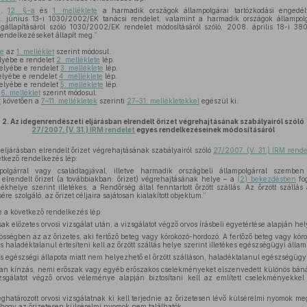
a
,
12. §-a
és
1. melléklete
a harmadik országok állampolgárai tartózkodási enged
2. június 13-i 1030/2002/EK tanácsi rendelet, valamint a harmadik országok állampolg
llapításáról szóló 1030/2002/EK rendelet módosításáról szóló, 2008. április 18-i 38
endelkezéseket állapít meg.”
te
az
1. melléklet
szerint módosul.
yébe e rendelet
2. melléklete
lép.
lyébe e rendelet
3. melléklete
lép.
lyébe e rendelet
4. melléklete
lép.
lyébe e rendelet
5. melléklete
lép.
a
6. melléklet
szerint módosul.
t
követően a
7–11. mellékletek
szerinti
27–31. mellékletekkel
egészül ki.
2.
Az idegenrendészeti eljárásban elrendelt őrizet végrehajtásának szabályairól szóló
27/2007. (V. 31.) IRM rendelet
egyes rendelkezéseinek módosításáról
ljárásban elrendelt őrizet végrehajtásának szabályairól szóló
27/2007. (V. 31.) IRM rende
tkező rendelkezés lép:
lgárral vagy családtagjával, illetve harmadik országbeli állampolgárral szemben 
 elrendelt őrizet (a továbbiakban: őrizet) végrehajtásának helye – a
(2) bekezdésben
fog
khelye szerint illetékes, a Rendőrség által fenntartott őrzött szállás. Az őrzött száll
ére szolgáló, az őrizet céljaira sajátosan kialakított objektum.”
 a következő rendelkezés lép:
csak előzetes orvosi vizsgálat után, a vizsgálatot végző orvos írásbeli egyetértése alapján h
sségben az az őrizetes, aki fertőző beteg vagy kórokozó-hordozó. A fertőző beteg vagy kóro
 és haladéktalanul értesíteni kell az őrzött szállás helye szerint illetékes egészségügyi álla
 egészségi állapota miatt nem helyezhető el őrzött szálláson, haladéktalanul egészségügyi
an kínzás, nemi erőszak vagy egyéb erőszakos cselekményeket elszenvedett különös báná
sgálatot végző orvos véleménye alapján biztosítani kell az említett cselekményekkel 
határozott orvosi vizsgálatnak ki kell terjednie az őrizetesen lévő külsérelmi nyomok megá
ll, hogy az őrizetesen külsérelmi nyomok nem találhatók.