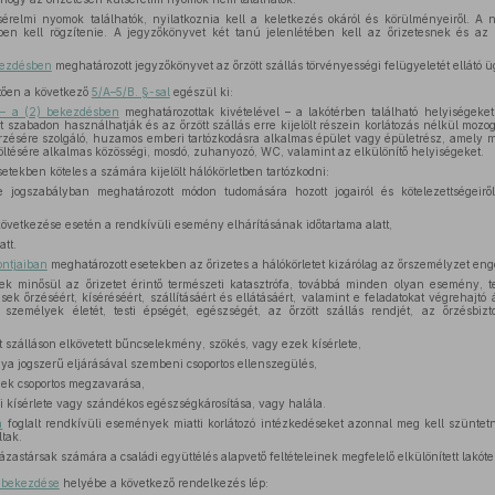
érelmi nyomok találhatók, nyilatkoznia kell a keletkezés okáról és körülményeiről. A ny
en kell rögzítenie. A jegyzőkönyvet két tanú jelenlétében kell az őrizetesnek és az ő
kezdésben
meghatározott jegyzőkönyvet az őrzött szállás törvényességi felügyeletét ellátó 
ően a következő
5/A–5/B. §-sal
egészül ki:
k – a (2) bekezdésben
meghatározottak kivételével – a lakótérben található helyiségeket 
t szabadon használhatják és az őrzött szállás erre kijelölt részein korlátozás nélkül mozog
rzésére szolgáló, huzamos emberi tartózkodásra alkalmas épület vagy épületrész, amely ma
töltésére alkalmas közösségi, mosdó, zuhanyozó, WC, valamint az elkülönítő helyiségeket.
setekben köteles a számára kijelölt hálókörletben tartózkodni:
 jogszabályban meghatározott módon tudomására hozott jogairól és kötelezettségeiről 
vetkezése esetén a rendkívüli esemény elhárításának időtartama alatt,
att.
ntjaiban
meghatározott esetekben az őrizetes a hálókörletet kizárólag az őrszemélyzet eng
k minősül az őrizetet érintő természeti katasztrófa, továbbá minden olyan esemény, 
sek őrzéséért, kíséréséért, szállításáért és ellátásáért, valamint e feladatokat végrehajtó 
személyek életét, testi épségét, egészségét, az őrzött szállás rendjét, az őrzésbizt
tt szálláson elkövetett bűncselekmény, szökés, vagy ezek kísérlete,
nya jogszerű eljárásával szembeni csoportos ellenszegülés,
nek csoportos megzavarása,
i kísérlete vagy szándékos egészségkárosítása, vagy halála.
n
foglalt rendkívüli események miatti korlátozó intézkedéseket azonnal meg kell szüntetn
tak.
ázastársak számára a családi együttélés alapvető feltételeinek megfelelő elkülönített lakótere
) bekezdése
helyébe a következő rendelkezés lép: