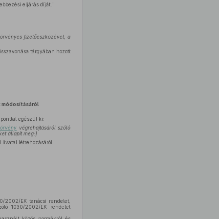
bbezési eljárás díját,”
törvényes fizetőeszközével, a
visszavonása tárgyában hozott
 módosításáról
ponttal egészül ki:
törvény
végrehajtásáról szóló
et állapít meg:]
ivatal létrehozásáról.”
0/2002/EK tanácsi rendelet,
zóló 1030/2002/EK rendelet
használt közös normákról és