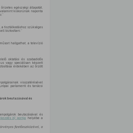
őrizetes egészségi állapotát,
, valamint kiskorúnak naponta
i.”
, a tisztálkodáshoz szükséges
ll biztosítani.”
műsort hallgathat, a televízió
elelő oktatási és szabadidős
gus vagy speciálisan képzett
iztosítása érdekében az őrzött
mpolgárainak visszatérésével
urópai parlamenti és tanácsi
gárok beutazásával és
ampolgárok beutazásával és
bekezdés
b)
pontja
helyébe a
törvényes fizetőeszközével, a