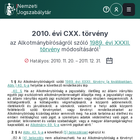
Nemzeti
Jogszabálytár
2010. évi CXX. törvény
az Alkotmánybíróságról szóló
1989. évi XXXII.
1
törvény
módosításáról
Hatályos: 2010. 11. 20. – 2011. 12. 31.
1. §
Az Alkotmánybíróságról szóló
1989. évi XXXII. törvény (a továbbiakban:
Abtv.) 40. §-a
helyébe a következő rendelkezés lép:
„
40. §
Ha az Alkotmánybíróság a jogszabály, illetőleg az állami irányítás
egyéb jogi eszközének alkotmányellenességét állapítja meg, a jogszabályt vagy
az állami irányítás egyéb jogi eszközét teljesen vagy részben megsemmisíti. A
költségvetésről, a költségvetés végrehajtásáról, a központi adónemekről,
illetékekről és járulékokról, a vámokról, valamint a helyi adók központi
feltételeiről szóló törvényeket, vagy törvényi rendelkezéseket az
Alkotmánybíróság kizárólag akkor semmisíti meg, ha azok tartalma az élethez és
emberi méltósághoz való jogot, a személyes adatok védelméhez való jogot, a
gondolat, lelkiismeret és vallás szabadságát, vagy a magyar állampolgársághoz
kapcsolódó, az
Alkotmány 69. §-a
szerinti jogokat sérti.”
2. §
Az
Abtv. 43. §-a
a következő
(5) bekezdéssel
egészül ki:
„(5) A
(4) bekezdés
nem alkalmazható, ha az Alkotmánybíróság a törvényt