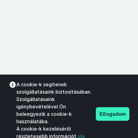
A cookie-k segítenek
szolgáltatásaink biztosításában.
Szolgáltatásaink
igénybevételével Ön
beleegyezik a cookie-k
Elfogadom
használatába.
A cookie-k kezeléséről
részletesebb információt
ide