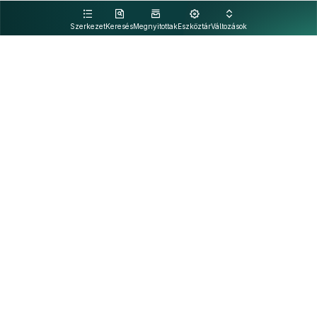
kattintva olvashat.
Szerkezet
Keresés
Megnyitottak
Eszköztár
Változások
Kapcsolat
Felhasználási feltételek
PDF
Akadálymentesítési nyilatkozat
Adatkezelési tájékoztató