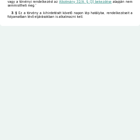
vagy a törvényi rendelkezést az
Alkotmány 32/A. § (3) bekezdése
alapján nem
semmisítheti meg.”
3. §
Ez a törvény a kihirdetését követő napon lép hatályba, rendelkezéseit a
folyamatban lévő eljárásokban is alkalmazni kell.