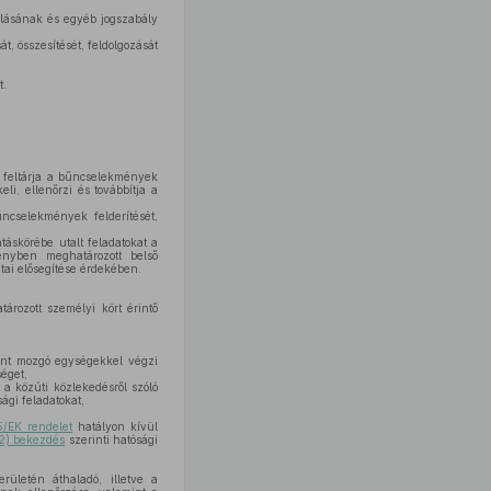
olásának és egyéb jogszabály
t, összesítését, feldolgozását
,
t.
 feltárja a bűncselekmények
i, ellenőrzi és továbbítja a
űncselekmények felderítését,
táskörébe utalt feladatokat a
ényben meghatározott belső
atai elősegítése érdekében.
ározott személyi kört érintő
ként mozgó egységekkel végzi
éget,
 a közúti közlekedésről szóló
sági feladatokat,
/EK rendelet
hatályon kívül
(2) bekezdés
szerinti hatósági
rületén áthaladó, illetve a