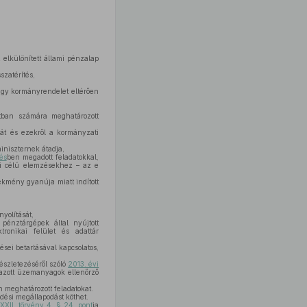
 elkülönített állami pénzalap
szatérítés,
vagy kormányrendelet eltérően
atban számára meghatározott
át és ezekről a kormányzati
iniszternek átadja,
és
ben megadott feladatokkal,
ági célú elemzésekhez – az e
ekmény gyanúja miatt indított
yolítását,
pénztárgépek által nyújtott
ronikai felület és adattár
sei betartásával kapcsolatos,
észletezéséről szóló
2013. évi
mazott üzemanyagok ellenőrző
n meghatározott feladatokat.
ési megállapodást köthet.
XXII. törvény 4. § 24. pont
ja