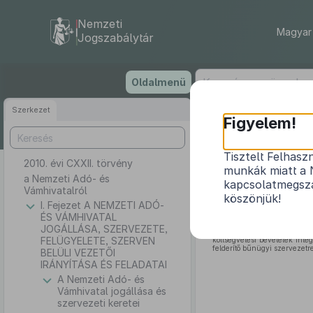
Nemzeti
Magyar 
Jogszabálytár
Ugrás
Oldalmenü
a
tartalomra
Szerkezet
Figyelem!
Tisztelt Felhasz
2010. évi CXXII. törvény
munkák miatt a 
a Nemzeti Adó- és
kapcsolatmegsza
Vámhivatalról
köszönjük!
I. Fejezet A NEMZETI ADÓ-
ÉS VÁMHIVATAL
Az állami adóhatósági és 
JOGÁLLÁSA, SZERVEZETE,
szükséges információáramlás 
FELÜGYELETE, SZERVEN
költségvetési bevételek int
felderítő bűnügyi szervezetr
BELÜLI VEZETŐI
IRÁNYÍTÁSA ÉS FELADATAI
A Nemzeti Adó- és
Vámhivatal jogállása és
szervezeti keretei