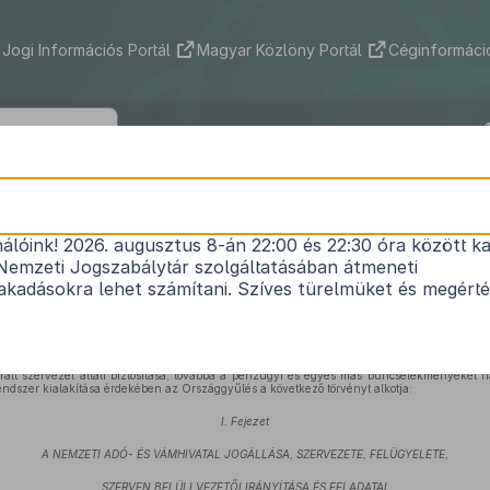
Jogi Információs Portál
Magyar Közlöny Portál
Céginformáció
2010. évi CXXII. törvény
nálóink! 2026. augusztus 8-án 22:00 és 22:30 óra között ka
1
a Nemzeti Adó- és Vámhivatalról
Nemzeti Jogszabálytár szolgáltatásában átmeneti
Hatályos: 2026. 07. 31. – 2026. 09. 26.
kadásokra lehet számítani. Szíves türelmüket és megért
vámhatósági feladatoknak a minőségileg új, hatékonyabb, átláthatóbb és költségtakaréko
korszerű biztosítása, valamint egységes elvek alapján felépülő és egységes irányítású sz
egrált szervezet általi biztosítása, továbbá a pénzügyi és egyes más bűncselekményeke
endszer kialakítása érdekében az Országgyűlés a következő törvényt alkotja:
I. Fejezet
A NEMZETI ADÓ- ÉS VÁMHIVATAL JOGÁLLÁSA, SZERVEZETE, FELÜGYELETE,
SZERVEN BELÜLI VEZETŐI IRÁNYÍTÁSA ÉS FELADATAI