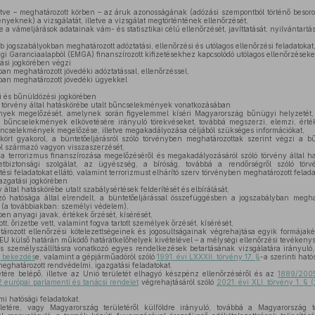
ve – meghatározott körben – az áruk azonosságának (adózási szempontból történő besor
nyeknek) a vizsgálatát, illetve a vizsgálat megtörténtének ellenőrzését,
a vámeljárások adatainak vám- és statisztikai célú ellenőrzését, javíttatását, nyilvántartásá
 jogszabályokban meghatározott adóztatási, ellenőrzési és utólagos ellenőrzési feladatokat
 Garanciaalapból (EMGA) finanszírozott kifizetésekhez kapcsolódó utólagos ellenőrzéseke
ási jogkörében végzi
an meghatározott jövedéki adóztatással, ellenőrzéssel,
ban meghatározott jövedéki ügyekkel
és bűnüldözési jogkörében
ló törvény által hatáskörébe utalt bűncselekmények vonatkozásában
ek megelőzését, amelynek során figyelemmel kíséri Magyarország bűnügyi helyzetét,
 bűncselekmények elkövetésére irányuló törekvéseket, továbbá megszerzi, elemzi, értékel
ncselekmények megelőzése, illetve megakadályozása céljából szükséges információkat,
ört gyakorol, a büntetőeljárásról szóló törvényben meghatározottak szerint végzi a b
l származó vagyon visszaszerzését,
a terrorizmus finanszírozása megelőzéséről és megakadályozásáról szóló törvény által ha
biztonsági szolgálat, az ügyészség, a bíróság, továbbá a rendőrségről szóló törv
si feladatokat ellátó, valamint terrorizmust elhárító szerv törvényben meghatározott felad
azgatási jogkörében
által hatáskörébe utalt szabálysértések felderítését és elbírálását,
 hatósága által elrendelt, a büntetőeljárással összefüggésben a jogszabályban meghat
 (a továbbiakban: személyi védelem),
en anyagi javak, értékek őrzését, kísérését,
tott, őrizetbe vett, valamint fogva tartott személyek őrzését, kísérését,
rozott ellenőrzési kötelezettségeinek és jogosultságainak végrehajtása egyik formája
EU külső határán működő határátkelőhelyek kivételével – a mélységi ellenőrzési tevékenys
és személyszállításra vonatkozó egyes rendelkezések betartásának vizsgálatára irányuló,
1) bekezdés
e, valamint a gépjárműadóról szóló
1991. évi LXXXII. törvény 17. §
-a szerinti ható
eghatározott rendvédelmi, igazgatási feladatokat.
etére belépő, illetve az Unió területét elhagyó készpénz ellenőrzéséről és az
1889/2005
 európai parlamenti és tanácsi rendelet
végrehajtásáról szóló
2021. évi XLI. törvény 1. § 
i hatósági feladatokat.
tére, vagy Magyarország területéről külföldre irányuló, továbbá a Magyarország te