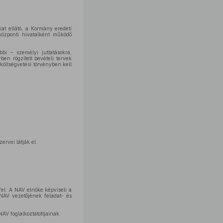
at ellátó, a Kormány eredeti
, központi hivatalként működő
bi – személyi juttatásokra,
ben rögzített bevételi tervek
költségvetési törvényben kell
ervei látják el.
fel. A NAV elnöke képviseli a
 NAV vezetőjének feladat- és
AV foglalkoztatottjainak.