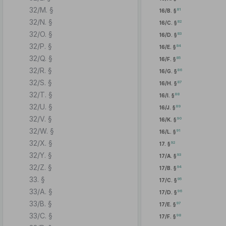
32/M. §
81
16/B. §
32/N. §
82
16/C. §
32/O. §
83
16/D. §
32/P. §
84
16/E. §
32/Q. §
85
16/F. §
32/R. §
86
16/G. §
32/S. §
87
16/H. §
32/T. §
88
16/I. §
32/U. §
89
16/J. §
32/V. §
90
16/K. §
32/W. §
91
16/L. §
32/X. §
92
17. §
32/Y. §
93
17/A. §
32/Z. §
94
17/B. §
33. §
95
17/C. §
33/A. §
96
17/D. §
33/B. §
97
17/E. §
33/C. §
98
17/F. §