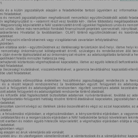
t.
ós és a külön jogszabályok alapján a feladatkörébe tartozó ügyekben az informatikai
mi feladatokat,
s és nemzeti jogszabályokban meghatározott nemzetközi együttműködésből adódó feladat
tív segítségnyújtást is – valamint részt vesz további két-, illetve többoldalú megállapodáso
a Magyarország képviseletét a NAV szakterületét érintő ügyekkel foglalkozó uniós és nemze
zó uniós, illetve más nemzetközi forrásból finanszírozott projektek szervezését, irányítását,
lásellenes Hivatallal (a továbbiakban: OLAF) történő együttműködéssel és koordiná
adatokat.
AF helyszíni ellenőrzéseinek vagy vizsgálatainak zavartalan lefolytatásához.
ogkörében
taik ellátása során – együttműködnek az illetékességi területükön lévő helyi, illetve helyi
i nemzetiségi önkormányzat költségvetését érintő, szükséges és rendelkezésre álló bevé
e útján évente tájékoztatást ad az önkormányzat részére; az adatszolgáltatás tartalmát a he
olitikáért felelős miniszter határozza meg,
behajtandó köztartozás végrehajtásával kapcsolatos, illetve az egyéb kötelező befizetésekk
alt feladatokat,
ia (kezesség) kiutalásával, visszakövetelésével, a garancia beváltásához kapcsolódó ellenő
be utalt feladatokat,
 foglalkoztatás előmozdítása érdekében hozzáférési jogosultsággal rendelkezik a Nemze
z és a részét képező rendszerekhez (a továbbiakban együtt: felügyeleti és adatszolgá
sult a felügyeleti és adatszolgáltató rendszerben rögzített személyes adatok kezelésére, 
ott adatok felügyeleti és adatszolgáltató rendszerbe történő átadását,
és kifizetők által foglalkoztatott biztosítottak adatainak nyilvántartásával, továbbá az a
s a foglalkoztatás-felügyeleti hatóság részére történő átadásával kapcsolatos, jogszabályba
eladatokat,
zottak szerint elvégzi az illetékek zárási összesítését és végzi az azzal kapcsolatos, az ad
áltatást,
n, a felszámolási eljárásban, a végelszámolásban, a kényszertörlési eljárásban, a vagyon
zetátalakítási és a reorganizációs eljárásban a NAV hatáskörébe tartozó követelések tekinte
tt esetben és módon egyéb hitelezők képviseletét; a végrehajtási eljárásban ellátja a vég
eladatokat.
ogkörében végzi
g alapján az áruk vámeljárás alá vonását,
yolódó áru- és utasforgalom vámellenőrzését, a vámtartozások és a vámeljáráshoz kapcso