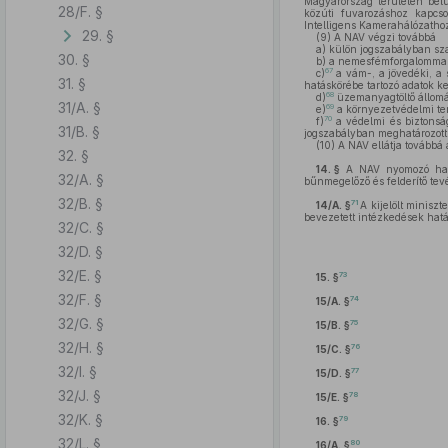
Magyarország területén belü
28/F. §
közúti fuvarozáshoz kapcsol
Intelligens Kamerahálózatho
29. §
(9)
A NAV végzi továbbá
a)
külön jogszabályban szab
30. §
b)
a nemesfémforgalommal é
67
c)
a vám-, a jövedéki, a 
31. §
hatáskörébe tartozó adatok ke
68
d)
üzemanyagtöltő állomás
31/A. §
69
e)
a környezetvédelmi term
70
f)
a védelmi és biztonság
31/B. §
jogszabályban meghatározott 
(10)
A NAV ellátja továbbá a
32. §
14. §
A NAV nyomozó hatós
32/A. §
bűnmegelőző és felderítő tev
32/B. §
71
14/A. §
A kijelölt minisz
bevezetett intézkedések hat
32/C. §
32/D. §
32/E. §
73
15. §
32/F. §
74
15/A. §
32/G. §
75
15/B. §
32/H. §
76
15/C. §
32/I. §
77
15/D. §
32/J. §
78
15/E. §
32/K. §
79
16. §
32/L. §
80
16/A. §