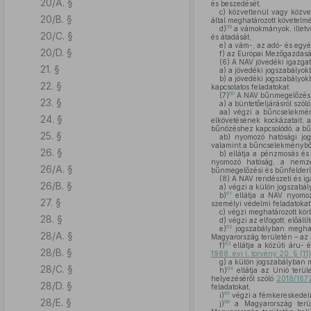
20/A. §
és beszedését,
c)
közvetlenül vagy közvet
20/B. §
által meghatározott követelmé
59
d)
a vámokmányok, illetve 
20/C. §
és átadását,
e)
a vám-, az adó- és egyéb
20/D. §
f)
az Európai Mezőgazdasági
(6)
A NAV jövedéki igazgat
21. §
a)
a jövedéki jogszabályokb
b)
a jövedéki jogszabályok
22. §
kapcsolatos feladatokat.
60
(7)
A NAV bűnmegelőzési 
23. §
a)
a büntetőeljárásról szó
aa)
végzi a bűncselekmény
24. §
elkövetésének kockázatait, a
bűnözéshez kapcsolódó, a bű
25. §
ab)
nyomozó hatósági jogk
valamint a bűncselekménybő
26. §
b)
ellátja a pénzmosás és 
nyomozó hatóság, a nemzet
26/A. §
bűnmegelőzési és bűnfelderíté
(8)
A NAV rendészeti és ig
26/B. §
a)
végzi a külön jogszabály 
61
b)
ellátja a NAV nyomozó
27. §
személyi védelmi feladatokat
c)
végzi meghatározott körb
28. §
d)
végzi az elfogott, előállí
62
e)
jogszabályban meghatá
28/A. §
Magyarország területén – az 
63
f)
ellátja a közúti áru- 
28/B. §
1988. évi I. törvény 20. § (1
g)
a külön jogszabályban m
28/C. §
64
h)
ellátja az Unió terül
helyezéséről szóló
2018/1672
28/D. §
feladatokat,
65
i)
végzi a fémkereskedelm
28/E. §
66
j)
a Magyarország terüle