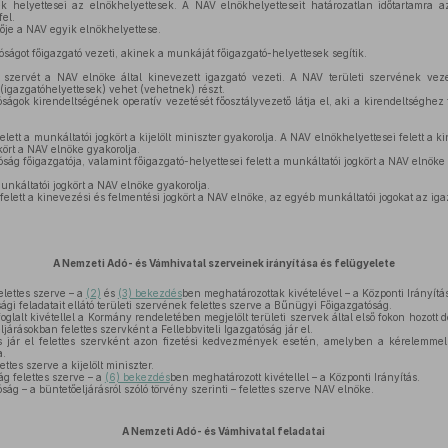
helyettesei az elnökhelyettesek. A NAV elnökhelyetteseit határozatlan időtartamra az 
fel.
je a NAV egyik elnökhelyettese.
ságot főigazgató vezeti, akinek a munkáját főigazgató-helyettesek segítik.
szervét a NAV elnöke által kinevezett igazgató vezeti. A NAV területi szervének vez
 (igazgatóhelyettesek) vehet (vehetnek) részt.
ágok kirendeltségének operatív vezetését főosztályvezető látja el, aki a kirendeltséghez te
ett a munkáltatói jogkört a kijelölt miniszter gyakorolja. A NAV elnökhelyettesei felett a k
kört a NAV elnöke gyakorolja.
ág főigazgatója, valamint főigazgató-helyettesei felett a munkáltatói jogkört a NAV elnöke 
unkáltatói jogkört a NAV elnöke gyakorolja.
felett a kinevezési és felmentési jogkört a NAV elnöke, az egyéb munkáltatói jogokat az iga
A Nemzeti Adó- és Vámhivatal szerveinek irányítása és felügyelete
elettes szerve – a
(2)
és
(3) bekezdés
ben meghatározottak kivételével – a Központi Irányítás
i feladatait ellátó területi szervének felettes szerve a Bűnügyi Főigazgatóság.
oglalt kivétellel a Kormány rendeletében megjelölt területi szervek által első fokon hozott
ljárásokban felettes szervként a Fellebbviteli Igazgatóság jár el.
s jár el felettes szervként azon fizetési kedvezmények esetén, amelyben a kérelemmel é
a.
ttes szerve a kijelölt miniszter.
g felettes szerve – a
(6) bekezdés
ben meghatározott kivétellel – a Központi Irányítás.
g – a büntetőeljárásról szóló törvény szerinti – felettes szerve NAV elnöke.
A Nemzeti Adó- és Vámhivatal feladatai