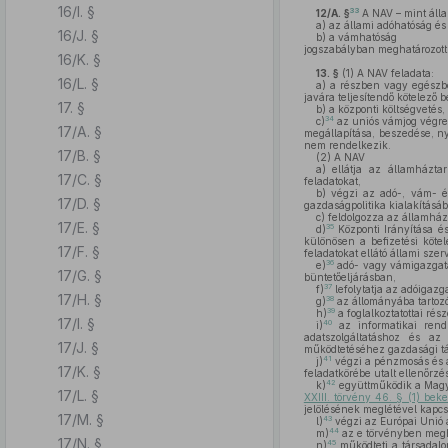
16/I. §
33
12/A. §
A NAV – mint álla
a)
az állami adóhatóság és
16/J. §
b)
a vámhatóság
jogszabályban meghatározott 
16/K. §
13. §
(1)
A NAV feladata:
16/L. §
a)
a részben vagy egészben
javára teljesítendő kötelező b
17. §
b)
a központi költségvetés, 
34
c)
az uniós vámjog végreha
17/A. §
megállapítása, beszedése, ny
nem rendelkezik.
17/B. §
(2)
A NAV
a)
ellátja az államháztar
17/C. §
feladatokat,
b)
végzi az adó-, vám- és
17/D. §
gazdaságpolitika kialakításáb
c)
feldolgozza az államházt
17/E. §
35
d)
Központi Irányítása és
különösen a befizetési köte
17/F. §
feladatokat ellátó állami szer
36
e)
adó- vagy vámigazgatás
17/G. §
büntetőeljárásban,
37
f)
lefolytatja az adóigazga
17/H. §
38
g)
az állományába tartozók
39
h)
a foglalkoztatottai ré
17/I. §
40
i)
az informatikai rends
adatszolgáltatáshoz és az
17/J. §
működtetéséhez gazdasági tár
41
j)
végzi a pénzmosás és a
17/K. §
feladatkörébe utalt ellenőrzés
42
k)
együttműködik a Magya
17/L. §
XXIII. törvény 46. § (1) bek
jelölésének meglétével kapcs
17/M. §
43
l)
végzi az Európai Unió á
44
m)
az e törvényben megha
17/N. §
45
n)
működteti a társadalom