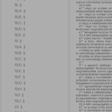
szerinti informatikai rendszer
18. §
(3)
A NAV
46
a)
végzi az európai uni
18/A. §
alkalmazásából adódó tagálla
47
b)
végzi az európai unió
18/B. §
közötti kölcsönös adminisztra
felhatalmazás alapján ellátj
18/C. §
c)
végzi a hatáskörébe tarto
48
d)
végzi az Európai Csa
18/D. §
törvényben meghatározott fel
49
e)
támogatást nyújt az OL
18/E. §
(4)
A NAV adóigazgatási j
50
a)
eljáró szervei – felada
19. §
51
b)
a helyi, illetve hely
hatáskörrel rendelkező szerv
19/A. §
miniszter bevonásával az adóp
c)
ellátja az adók módjára 
19/B. §
és vámhatóság hatáskörébe ut
d)
ellátja az állami garanc
19/C. §
adó- és vámhatóság hatásköré
52
e)
19/D. §
53
f)
a jogszerű építőipari
Adatszolgáltató Rendszerhe
19/E. §
meghatározottak szerint jogo
nyilvántartásokból meghatároz
19/F. §
54
g)
ellátja a munkáltatók 
biztosítotti nyilvántartása é
19/G. §
feladataként meghatározott f
55
h)
jogszabályban meghatáro
19/H. §
részére teljesítendő adatszolg
56
i)
ellátja a csődeljárásba
19/I. §
eljárásban, valamint a szerke
és jogszabályban meghatározo
19/J. §
törvény által meghatározott f
(5)
A NAV vámigazgatási j
20. §
57
a)
az európai uniós vámjo
58
b)
a vámhatáron át lebon