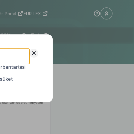
s Portál
EUR-LEX
ELI
+
rbantartási
ésüket
sabb ellátása, és az azokhoz
ervezet kialakítása alapján a
t hatékonyan és eredményesen