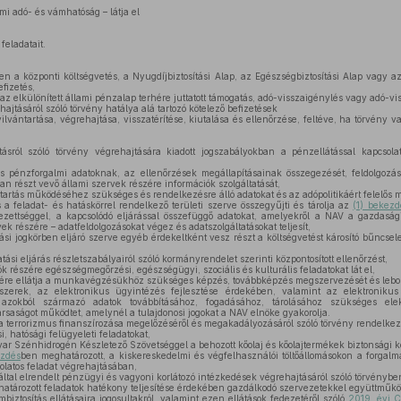
mi adó- és vámhatóság – látja el
feladatait.
 a központi költségvetés, a Nyugdíjbiztosítási Alap, az Egészségbiztosítási Alap vagy az
efizetés,
az elkülönített állami pénzalap terhére juttatott támogatás, adó-visszaigénylés vagy adó-vis
jtásáról szóló törvény hatálya alá tartozó kötelező befizetések
ilvántartása, végrehajtása, visszatérítése, kiutalása és ellenőrzése, feltéve, ha törvény 
tásról szóló törvény végrehajtására kiadott jogszabályokban a pénzellátással kapcsol
 pénzforgalmi adatoknak, az ellenőrzések megállapításainak összegezését, feldolgozás
an részt vevő állami szervek részére információk szolgáltatását,
artás működéséhez szükséges és rendelkezésre álló adatokat és az adópolitikáért felelős m
 a feladat- és hatáskörrel rendelkező területi szerve összegyűjti és tárolja az
(1) bekezd
lezettséggel, a kapcsolódó eljárással összefüggő adatokat, amelyekről a NAV a gazdas
vek részére – adatfeldolgozásokat végez és adatszolgáltatásokat teljesít,
i jogkörben eljáró szerve egyéb érdekeltként vesz részt a költségvetést károsító bűncsel
tási eljárás részletszabályairól szóló kormányrendelet szerinti központosított ellenőrzést,
 részére egészségmegőrzési, egészségügyi, szociális és kulturális feladatokat lát el,
szére ellátja a munkavégzésükhöz szükséges képzés, továbbképzés megszervezését és lebon
zerek, az elektronikus ügyintézés fejlesztése érdekében, valamint az elektronikus 
 azokból származó adatok továbbításához, fogadásához, tárolásához szükséges elekt
saságot működtet, amelynél a tulajdonosi jogokat a NAV elnöke gyakorolja.
 terrorizmus finanszírozása megelőzéséről és megakadályozásáról szóló törvény rendelkezé
i, hatósági felügyeleti feladatokat,
r Szénhidrogén Készletező Szövetséggel a behozott kőolaj és kőolajtermékek biztonsági k
ezdés
ben meghatározott, a kiskereskedelmi és végfelhasználói töltőállomásokon a forgal
olatos feladat végrehajtásában,
ltal elrendelt pénzügyi és vagyoni korlátozó intézkedések végrehajtásáról szóló törvénybe
tározott feladatok hatékony teljesítése érdekében gazdálkodó szervezetekkel együttműköd
biztosítás ellátásaira jogosultakról, valamint ezen ellátások fedezetéről szóló
2019. évi C