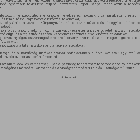
l megvalósuló, a termék közúti fuvarozásával összefüggő adókötelezettségek teljesítés
ódó jogsértések felderítése céljából hozzáférési jogosultsággal rendelkezik a rendőrs
z.
ályozott, nemzetközileg ellenőrzött termékek és technológiák forgalmának ellenőrzését,
s fémjelzéssel kapcsolatos ellenőrzési feladatokat,
szabálysértési, a Központi Bűnjelnyilvántartó Rendszer működtetése és egyéb eljárások sor
zelését,
on forgalmazott folyékony motorhajtóanyagok esetében a piacfelügyeleti hatósági feladato
ékdíjjal és a regisztrációs adóval kapcsolatos adóztatási és ellenőrzési feladatokat.
i tevékenységek összehangolásáról szóló törvény szerinti és a különleges jogrendre tört
feladatokat.
 jogszabály által a hatáskörébe utalt egyéb feladatokat.
ága és a Rendőrség illetékes szervei hatáskörükben eljárva kötelesek együttműköd
ékenység gyakorlása során támogatni.
ter az állami adó- és vámhatóság útján a gazdaság fenntartható fehéredését célzó intézk
ásosságának mérésére Fenntartható Gazdaságfehéredésért Felelős Bizottságot működtet.
72
II. Fejezet