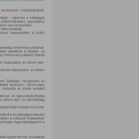
 rendszerek működtetéséből,
okat, – ideértve a hatóságok
k előkészítésében, jogszabályi
tközi szervezetekben,
 lebonyolítását,
cióval kapcsolatban a külön
 kisebbségi önkormányzatokkal,
teli adatokról a feladat- és
lyi önkormányzatokért felelős
el kapcsolatos, az állami adó-
rzéssel kapcsolatos, az állami
ti Építőipari Felügyeleti és
ltató rendszer), törvényben
biztosítja az általa vezetett
datoknak az egészségbiztosítás
n az állami adó- és vámhatóság
ópolitikáért felelős miniszter
rendezési és adósságrendezési
tében a hitelezői feladatokat,
rehajtás foganatosítójaként a
lódó egyéb terhek kiszabását