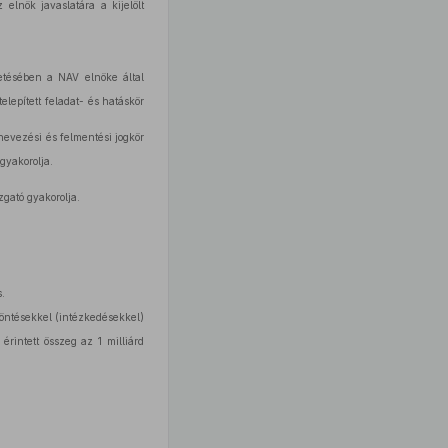
elnök javaslatára a kijelölt
etésében a NAV elnöke által
lepített feladat- és hatáskör
inevezési és felmentési jogkör
gyakorolja.
zgató gyakorolja.
.
 döntésekkel (intézkedésekkel)
rintett összeg az 1 milliárd