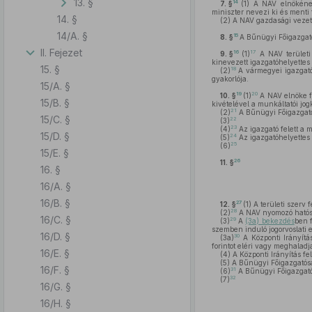
13. §
14
7. §
(1)
A NAV elnökének 
miniszter nevezi ki és menti 
14. §
(2)
A NAV gazdasági vezető
14/A. §
15
8. §
A Bűnügyi Főigazgató
II. Fejezet
16
17
9. §
(1)
A NAV területi 
kinevezett igazgatóhelyettes
15. §
18
(2)
A vármegyei igazgatós
gyakorlója.
15/A. §
19
20
10. §
(1)
A NAV elnöke fel
15/B. §
kivételével a munkáltatói jog
21
(2)
A Bűnügyi Főigazgatós
15/C. §
22
(3)
23
(4)
Az igazgató felett a m
15/D. §
24
(5)
Az igazgatóhelyettes 
25
(6)
15/E. §
26
11. §
16. §
16/A. §
16/B. §
27
12. §
(1)
A területi szerv f
28
(2)
A NAV nyomozó hatóság
16/C. §
29
(3)
A
(3a) bekezdés
ben f
szemben induló jogorvoslati e
16/D. §
30
(3a)
A Központi Irányítá
forintot eléri vagy meghaladj
16/E. §
(4)
A Központi Irányítás fele
(5)
A Bűnügyi Főigazgatósá
16/F. §
31
(6)
A Bűnügyi Főigazgatósá
32
(7)
16/G. §
16/H. §