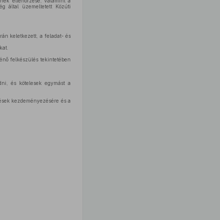
ének ellenőrzése, valamint a
ég által üzemeltetett Közúti
án keletkezett, a feladat- és
kat.
énő felkészülés tekintetében
ni, és kötelesek egymást a
edések kezdeményezésére és a