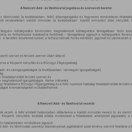
A Nemzeti Adó- és Vámhivatal jogállása és szervezeti keretei
 Vámhivatal (a továbbiakban: NAV) államigazgatási és fegyveres rendvédelmi feladatok
ott rendeletében kijelölt miniszter (a továbbiakban: kijelölt miniszter) által irányított
gyévi költségvetési törvényben meghatározott költségvetési támogatáson felül továb
kra és felhalmozási kiadásokra fordítható – támogatásra jogosult a költségvetési törvény
n. A bevételi követelményeket, a felhasználható forrás mértékét, jogcímét és ütemezését a 
ponti szervei és területi szervei útján látja el.
rve a Központi Irányítás és a Bűnügyi Főigazgatóság.
 adó- és vámigazgatóságok (a továbbiakban: vármegyei igazgatóságok),
ág,
eladatait ellátó területi szervei és
meghatározott igazgatóságok, illetve intézetek.
feladatait a Bűnügyi Főigazgatóság és a NAV nyomozó hatósági feladatait ellátó területi sz
ságok kirendeltségeket működtethetnek.
A Nemzeti Adó- és Vámhivatal vezetői
k vezeti. A NAV elnökét határozatlan időtartamra a kijelölt miniszter nevezi ki, és menti 
a Központi Irányítást, továbbá ellátja mindazokat a feladatokat, amelyeket jogszabály a
s hatáskörében minősítésre jogosult.
Adó- és Vámhivatal személyi állományának jogállásáról szóló törvény szerinti felettese a N