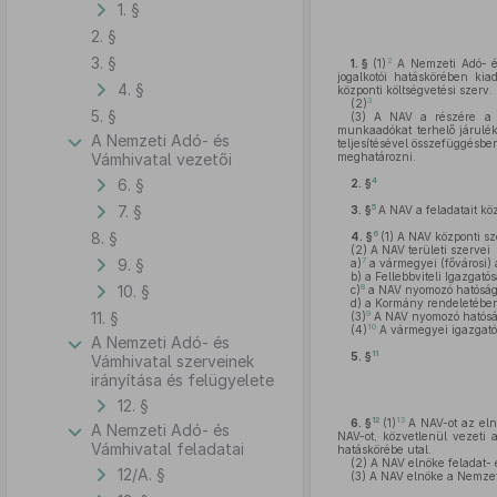
1. §
2. §
3. §
2
1. §
(1)
A Nemzeti Adó- és
jogalkotói hatáskörében kiad
4. §
központi költségvetési szerv.
3
(2)
5. §
(3)
A NAV a részére a tár
munkaadókat terhelő járuléko
A Nemzeti Adó- és
teljesítésével összefüggésbe
Vámhivatal vezetői
meghatározni.
6. §
4
2. §
7. §
5
3. §
A NAV a feladatait köz
8. §
6
4. §
(1)
A NAV központi sze
(2)
A NAV területi szervei
9. §
7
a)
a vármegyei (fővárosi)
b)
a Fellebbviteli Igazgatós
10. §
8
c)
a NAV nyomozó hatósági f
d)
a Kormány rendeletében 
11. §
9
(3)
A NAV nyomozó hatósági 
10
(4)
A vármegyei igazgató
A Nemzeti Adó- és
11
5. §
Vámhivatal szerveinek
irányítása és felügyelete
12. §
12
13
6. §
(1)
A NAV-ot az elnö
A Nemzeti Adó- és
NAV-ot, közvetlenül vezeti 
Vámhivatal feladatai
hatáskörébe utal.
(2)
A NAV elnöke feladat- é
12/A. §
(3)
A NAV elnöke a Nemzeti 