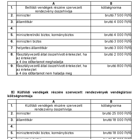
A
B
1.
Belföldi vendégek részére szervezett
költségnorma
rendezvény összehívója
2.
miniszter
bruttó 7 500 Ft/fő
3.
államtitkár
bruttó 4 000 Ft/fő
4.
5.
miniszterelnöki biztos, kormánybiztos
bruttó 4 000 Ft/fő
6.
miniszteri biztos
bruttó 3 000 Ft/fő
7.
helyettes államtitkár
bruttó 3 000 Ft/fő
8.
főosztályvezető által összehívott értekezlet, ha
bruttó 2 000 Ft/fő
az értekezlet
a 4 óra időtartamot meghaladja
9.
főosztályvezető által összehívott értekezlet, ha
bruttó 800 Ft/fő
az értekezlet
a 4 óra időtartamot nem haladja meg
B) Külföldi vendégek részére szervezett rendezvények vendéglátási
költségnormája
A
B
1.
Külföldi vendégek részére szervezett
költségnorma
rendezvény összehívója:
2.
miniszter
bruttó 25 000 Ft/fő
3.
államtitkár
bruttó 18 000 Ft/fő
4.
5.
miniszterelnöki biztos, kormánybiztos
bruttó 18 000 Ft/fő