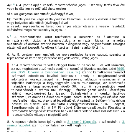
6
4/B.
A 4. pont alapján vezetői reprezentációra jogosult személy tartós távolléte
vagy betöltetlen vezetői álláshely esetén
a)
a közigazgatási államtitkár jóváhagyásával,
7
b)
főosztályvezetői vagy osztályvezetői besorolású álláshely esetén államtitkár
vagy helyettes államtitkár jóváhagyásával
a vezetői reprezentációs keret időarányos elszámolására a vezetői feladatok
ellátásával megbízott személy is jogosult.
8
5.
A reprezentációs keret felvételére a miniszter, az államtitkár, a
miniszterelnöki biztos, a kormánybiztos, a miniszteri biztos, a helyettes
államtitkár választása szerint havonta előlegként vagy negyedévente utólagos
elszámolással jogosult. Az előleg kifizetése házipénztárból történik.
6.
Az 5. pontban nem említett, de reprezentációs keretre jogosult személy a
reprezentációs keret megtérítésére negyedévente, utólag jogosult.
9
7.
A reprezentációra felvett előleggel harminc napon belül el kell számolni,
az ezt meghaladó elszámolás esetén a személyi jövedelemadóról szóló
1995.
évi CXVII. törvény (a továbbiakban: Szja. tv.)
szerint kamatkedvezményből
származó adóköteles bevétel keletkezik, amely a magánszemélynél
adófizetési kötelezettséggel jár. Negyedéves, utólagos elszámolásnál a
teljesítés határideje a tárgynegyedév utolsó munkanapja, az elszámolás
határideje a tárgynegyedévet követő 30. nap. A reprezentációs keret
felhasználását a számla BM Pénzügyi Erőforrás-gazdálkodási Főosztályra
történő megküldésével kell igazolni. Számlaként a mindenkor hatályos
számviteli, valamint az általános forgalmi adóról szóló törvények előírásainak
megfelelően kiállított bizonylat fogadható el. A számlát a Belügyminisztérium
nevére és címére kell kiállíttatni (Belügyminisztérium, 1014 Budapest,
Szentháromság tér 6.). A BM Pénzügyi Erőforrás-gazdálkodási Főosztály a
bizonylatok befogadását követően bankszámlára történő utalással intézkedik a
reprezentációs költségek megtérítéséről.
8.
A reprezentációs keret igénylését a
2. számú függelék
, elszámolását a
3.
számú függelék
szerinti nyomtatványon kell megtenni.
III.