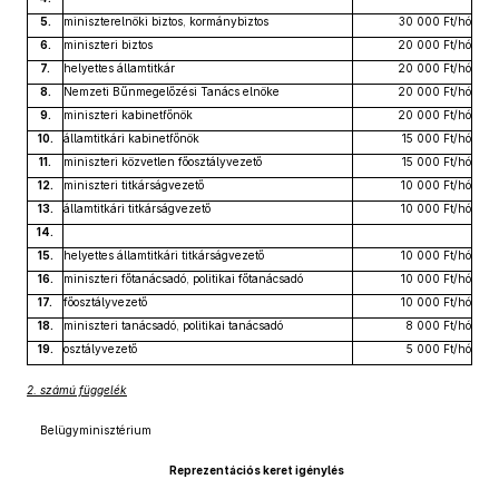
5.
miniszterelnöki biztos, kormánybiztos
30 000 Ft/hó
6.
miniszteri biztos
20 000 Ft/hó
7.
helyettes államtitkár
20 000 Ft/hó
8.
Nemzeti Bűnmegelőzési Tanács elnöke
20 000 Ft/hó
9.
miniszteri kabinetfőnök
20 000 Ft/hó
10.
államtitkári kabinetfőnök
15 000 Ft/hó
11.
miniszteri közvetlen főosztályvezető
15 000 Ft/hó
12.
miniszteri titkárságvezető
10 000 Ft/hó
13.
államtitkári titkárságvezető
10 000 Ft/hó
14.
15.
helyettes államtitkári titkárságvezető
10 000 Ft/hó
16.
miniszteri főtanácsadó, politikai főtanácsadó
10 000 Ft/hó
17.
főosztályvezető
10 000 Ft/hó
18.
miniszteri tanácsadó, politikai tanácsadó
8 000 Ft/hó
19.
osztályvezető
5 000 Ft/hó
2. számú függelék
Belügyminisztérium
Reprezentációs keret igénylés