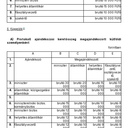
6.
miniszteri biztos
bruttó 15 000 Ft/fő
7.
helyettes államtitkár
bruttó 15 000 Ft/fő
8.
főosztályvezető
bruttó 10 000 Ft/fő
9.
szakértő
bruttó 10 000 Ft/fő
18
5. függelék
A) Protokoll ajándékozási keretösszeg megajándékozott külföldi
személyenként
forintban
A
B
C
D
E
1.
Ajándékozó
Megajándékozott
2.
miniszter
államtitkár
helyettes
főosztályve
államtitkár
zető,
osztályveze
tő,
szakértő
3.
miniszter
bruttó 30
bruttó 20
bruttó 15
bruttó 10
000
000
000
000
4.
államtitkár, közigazgatási
bruttó 15
bruttó 12
bruttó 10
bruttó 8
államtitkár
000
000
000
000
5.
6.
miniszterelnöki biztos,
bruttó 15
bruttó 12
bruttó 10
bruttó 8
kormánybiztos
000
000
000
000
7.
miniszteri biztos
bruttó 12
bruttó 10
bruttó 9
bruttó 8
000
000
000
000
8.
helyettes államtitkár
bruttó 12
bruttó 10
bruttó 9
bruttó 8
000
000
000
000
9.
főosztályvezető
bruttó 12
bruttó 10
bruttó 9
bruttó 8