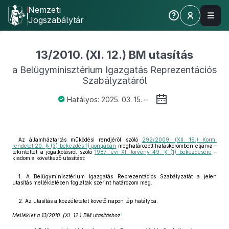
Nemzeti
Jogszabálytár
13/2010. (XI. 12.) BM utasítás
a Belügyminisztérium Igazgatás Reprezentációs
Szabályzatáról
Hatályos: 2025. 03. 15. –
Az államháztartás működési rendjéről szóló
292/2009. (XII. 19.) Korm.
rendelet 20. § (3) bekezdés f) pontjában
meghatározott hatáskörömben eljárva –
tekintettel a jogalkotásról szóló
1987. évi XI. törvény 49. § (1) bekezdésére
–
kiadom a következő utasítást:
1. A Belügyminisztérium Igazgatás Reprezentációs Szabályzatát a jelen
utasítás mellékletében foglaltak szerint határozom meg.
2. Az utasítás a közzétételét követő napon lép hatályba.
1
Melléklet a 13/2010. (XI. 12.) BM utasításhoz