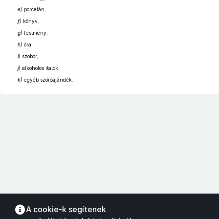
e)
porcelán,
f)
könyv,
g)
festmény,
h)
óra,
i)
szobor,
j)
alkoholos italok,
k)
egyéb szóróajándék.
A cookie-k segítenek