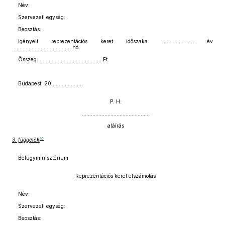
Név:
Szervezeti egység:
Beosztás:
Igényelt reprezentációs keret időszaka: ………………… év
………………………………… hó
Összeg: ………………………………….. Ft.
Budapest, 20…………………
P. H.
………………………………………
aláírás
16
3. függelék
Belügyminisztérium
Reprezentációs keret elszámolás
Név:
Szervezeti egység:
Beosztás: