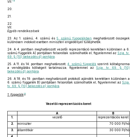
14
VII.
20.
21.
22.
VII.
Egyéb rendelkezések
23.
Az 1. számú, 4. számú és
5. számú függelékben
meghatározott összegek
különösen indokolt esetben miniszteri engedéllyel túlléphetők.
24.
A 4. pontban meghatározott vezetői reprezentáció keretében különösen a 6.
számú függelék A) pontjában felsoroltak számolhatók el, figyelemmel az
Szja. tv.
69. § (10) bekezdés d) pontjára
.
25.
A 11. és 14. pontban meghatározott,
4. számú függelék
szerinti költségnorma
a vendéglátás költségeit tartalmazza, figyelemmel az
Szja. tv. 69. § (10)
bekezdés d) pontjára
.
26.
A 18. és 19. pontban meghatározott protokoll ajándék keretében különösen a
6. számú függelék B) pontjában felsoroltak számolhatók el, figyelemmel az
Szja.
tv. 69. § (10) bekezdés e) pontjára
.
15
1. függelék
Vezetői reprezentációs keret
A
B
1.
vezető
reprezentációs keret
2.
miniszter
70 000 Ft/hó
3.
államtitkár
30 000 Ft/hó
4.