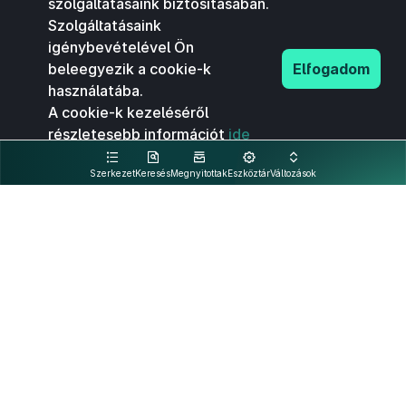
szolgáltatásaink biztosításában.
Szolgáltatásaink
igénybevételével Ön
beleegyezik a cookie-k
Elfogadom
használatába.
A cookie-k kezeléséről
részletesebb információt
ide
kattintva olvashat.
Szerkezet
Keresés
Megnyitottak
Eszköztár
Változások