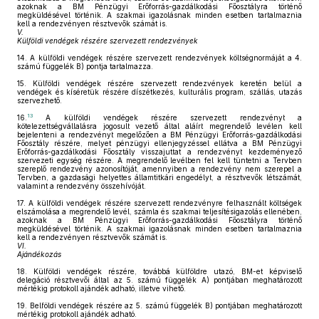
azoknak a BM Pénzügyi Erőforrás-gazdálkodási Főosztályra történő
megküldésével történik. A szakmai igazolásnak minden esetben tartalmaznia
kell a rendezvényen résztvevők számát is.
V.
Külföldi vendégek részére szervezett rendezvények
14.
A külföldi vendégek részére szervezett rendezvények költségnormáját a 4.
számú függelék B) pontja tartalmazza.
15.
Külföldi vendégek részére szervezett rendezvények keretén belül a
vendégek és kíséretük részére díszétkezés, kulturális program, szállás, utazás
szervezhető.
13
16.
A külföldi vendégek részére szervezett rendezvényt a
kötelezettségvállalásra jogosult vezető által aláírt megrendelő levélen kell
bejelenteni a rendezvényt megelőzően a BM Pénzügyi Erőforrás-gazdálkodási
Főosztály részére, melyet pénzügyi ellenjegyzéssel ellátva a BM Pénzügyi
Erőforrás-gazdálkodási Főosztály visszajuttat a rendezvényt kezdeményező
szervezeti egység részére. A megrendelő levélben fel kell tüntetni a Tervben
szereplő rendezvény azonosítóját, amennyiben a rendezvény nem szerepel a
Tervben, a gazdasági helyettes államtitkári engedélyt, a résztvevők létszámát,
valamint a rendezvény összehívóját.
17.
A külföldi vendégek részére szervezett rendezvényre felhasznált költségek
elszámolása a megrendelő levél, számla és szakmai teljesítésigazolás ellenében,
azoknak a BM Pénzügyi Erőforrás-gazdálkodási Főosztályra történő
megküldésével történik. A szakmai igazolásnak minden esetben tartalmaznia
kell a rendezvényen résztvevők számát is.
VI.
Ajándékozás
18.
Külföldi vendégek részére, továbbá külföldre utazó, BM-et képviselő
delegáció résztvevői által az 5. számú függelék A) pontjában meghatározott
mértékig protokoll ajándék adható, illetve vihető.
19.
Belföldi vendégek részére az 5. számú függelék B) pontjában meghatározott
mértékig protokoll ajándék adható.