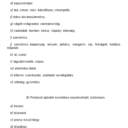
d)
kapucsínópor,
e)
tea, citrom, méz, édesítőszer, citrompótló,
f)
édes-sós teasütemény,
g)
vágott virágcsokor, cserepesvirág,
h)
csokoládé, bonbon, keksz, nápolyi, édesség,
i)
szendvics,
j)
szendvics alapanyag: kenyér, pékáru, margarin, vaj, felvágott, kolbász,
májasok,
k)
só, cukor,
l)
rágcsálnivalók, csipsz,
m)
alkoholos italok,
n)
éttermi, cukrászdai, szállodai vendéglátás,
o)
zöldség, gyümölcs.
B) Protokoll ajándék keretében elszámolható, különösen:
a)
ékszer,
b)
díszkard,
c)
arany-ezüst tárgy,
d)
dísztárgy,