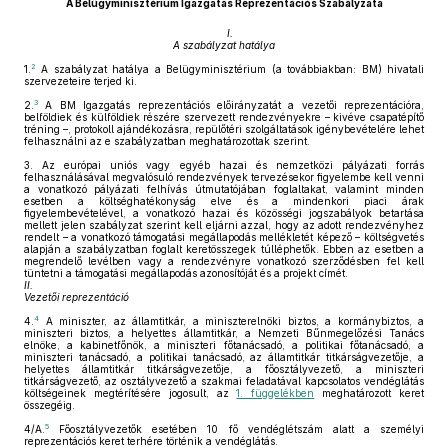
A Belügyminisztérium Igazgatás Reprezentációs Szabályzata
I.
A szabályzat hatálya
2
1.
A szabályzat hatálya a Belügyminisztérium (a továbbiakban: BM) hivatali
szervezeteire terjed ki.
3
2.
A BM Igazgatás reprezentációs előirányzatát a vezetői reprezentációra,
belföldiek és külföldiek részére szervezett rendezvényekre – kivéve csapatépítő
tréning –, protokoll ajándékozásra, repülőtéri szolgáltatások igénybevételére lehet
felhasználni az e szabályzatban meghatározottak szerint.
3.
Az európai uniós vagy egyéb hazai és nemzetközi pályázati forrás
felhasználásával megvalósuló rendezvények tervezésekor figyelembe kell venni
a vonatkozó pályázati felhívás útmutatójában foglaltakat, valamint minden
esetben a költséghatékonyság elve és a mindenkori piaci árak
figyelembevételével, a vonatkozó hazai és közösségi jogszabályok betartása
mellett jelen szabályzat szerint kell eljárni azzal, hogy az adott rendezvényhez
rendelt – a vonatkozó támogatási megállapodás mellékletét képező – költségvetés
alapján a szabályzatban foglalt keretösszegek túlléphetők. Ebben az esetben a
megrendelő levélben vagy a rendezvényre vonatkozó szerződésben fel kell
tüntetni a támogatási megállapodás azonosítóját és a projekt címét.
II.
Vezetői reprezentáció
4
4.
A miniszter, az államtitkár, a miniszterelnöki biztos, a kormánybiztos, a
miniszteri biztos, a helyettes államtitkár, a Nemzeti Bűnmegelőzési Tanács
elnöke, a kabinetfőnök, a miniszteri főtanácsadó, a politikai főtanácsadó, a
miniszteri tanácsadó, a politikai tanácsadó, az államtitkár titkárságvezetője, a
helyettes államtitkár titkárságvezetője, a főosztályvezető, a miniszteri
titkárságvezető, az osztályvezető a szakmai feladatával kapcsolatos vendéglátás
költségeinek megtérítésére jogosult, az
1. függelékben
meghatározott keret
összegéig.
5
4/A.
Főosztályvezetők esetében 10 fő vendéglétszám alatt a személyi
reprezentációs keret terhére történik a vendéglátás.