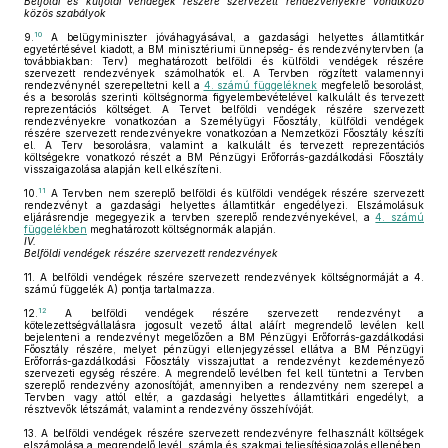
Belföldi és külföldi vendégek részére szervezett rendezvényekre vonatkozó
közös szabályok
10
9.
A belügyminiszter jóváhagyásával, a gazdasági helyettes államtitkár
egyetértésével kiadott, a BM minisztériumi ünnepség- és rendezvénytervben (a
továbbiakban: Terv) meghatározott belföldi és külföldi vendégek részére
szervezett rendezvények számolhatók el. A Tervben rögzített valamennyi
rendezvénynél szerepeltetni kell a
4. számú függeléknek
megfelelő besorolást,
és a besorolás szerinti költségnorma figyelembevételével kalkulált és tervezett
reprezentációs költséget. A Tervet belföldi vendégek részére szervezett
rendezvényekre vonatkozóan a Személyügyi Főosztály, külföldi vendégek
részére szervezett rendezvényekre vonatkozóan a Nemzetközi Főosztály készíti
el. A Terv besorolásra, valamint a kalkulált és tervezett reprezentációs
költségekre vonatkozó részét a BM Pénzügyi Erőforrás-gazdálkodási Főosztály
visszaigazolása alapján kell elkészíteni.
11
10.
A Tervben nem szereplő belföldi és külföldi vendégek részére szervezett
rendezvényt a gazdasági helyettes államtitkár engedélyezi. Elszámolásuk
eljárásrendje megegyezik a tervben szereplő rendezvényekével, a
4. számú
függelékben
meghatározott költségnormák alapján.
IV.
Belföldi vendégek részére szervezett rendezvények
11.
A belföldi vendégek részére szervezett rendezvények költségnormáját a 4.
számú függelék A) pontja tartalmazza.
12
12.
A belföldi vendégek részére szervezett rendezvényt a
kötelezettségvállalásra jogosult vezető által aláírt megrendelő levélen kell
bejelenteni a rendezvényt megelőzően a BM Pénzügyi Erőforrás-gazdálkodási
Főosztály részére, melyet pénzügyi ellenjegyzéssel ellátva a BM Pénzügyi
Erőforrás-gazdálkodási Főosztály visszajuttat a rendezvényt kezdeményező
szervezeti egység részére. A megrendelő levélben fel kell tüntetni a Tervben
szereplő rendezvény azonosítóját, amennyiben a rendezvény nem szerepel a
Tervben vagy attól eltér, a gazdasági helyettes államtitkári engedélyt, a
résztvevők létszámát, valamint a rendezvény összehívóját.
13.
A belföldi vendégek részére szervezett rendezvényre felhasznált költségek
elszámolása a megrendelő levél, számla és szakmai teljesítésigazolás ellenében,