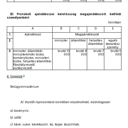
000
000
000
000
B) Protokoll ajándékozási keretösszeg megajándékozott belföldi
személyenként
forintban
A
B
C
D
E
1.
Ajándékozó
Megajándékozott
2.
miniszter
államtitkár
helyettes
egyéb
államtitkár
beosztású
személy
3.
miniszter, államtitkár,
bruttó 10
bruttó 8
bruttó 7
bruttó 5
miniszterelnöki biztos,
000
000
000
000
kormánybiztos, miniszteri
biztos, helyettes államtitkár,
főosztályvezető,
osztályvezető
19
6. függelék
Belügyminisztérium
A) Vezetői reprezentáció keretében elszámolható, kizárólagosan:
a)
ásványvíz,
b)
üdítő,
c)
kávé, cukor, kávétejszín, tej, tejpor, tejszínhab,