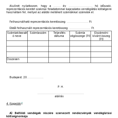
Alulírott nyilatkozom, hogy a ......... év .............................. hó időszaki,
reprezentációs keretet szakmai feladatommal kapcsolatos vendéglátás költségeire
használtam fel, mellyel az alábbi mellékelt számlákkal számolok el.
Felhasználható reprezentációs keretösszeg: ........................... Ft.
Ebből felhasznált reprezentációs keretösszeg: ........................... Ft.
Számlakibocsát
Számlaszám
Teljesítés
Számla
Elszámolni
ó neve
dátuma
végösszege (Ft)
kívánt összeg
(Ft)
Összesen
Budapest, 20.....................
P. H.
...........................................................
aláírás
17
4. függelék
A) Belföldi vendégek részére szervezett rendezvények vendéglátási
költségnormája