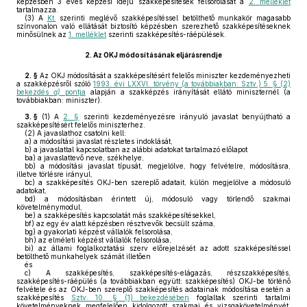
képzésben 3 éves képzési idejű szakképesítések felsorolását a
2. melléklet
tartalmazza.
(3)
A
Kt.
szerinti meglévő szakképesítéssel betölthető munkakör magasabb
színvonalon való ellátását biztosító képzésben szerezhető szakképesítéseknek
minősülnek az
1. melléklet
szerinti szakképesítés-ráépülések.
2.
Az OKJ módosításának eljárásrendje
2. §
Az OKJ módosítását a szakképesítésért felelős miniszter kezdeményezheti
a szakképzésről szóló
1993. évi LXXVI. törvény (a továbbiakban: Sztv.) 5. § (2)
bekezdés
a)
pontja
alapján a szakképzés irányítását ellátó miniszternél (a
továbbiakban: miniszter).
3. §
(1)
A
2. §
szerinti kezdeményezésre irányuló javaslat benyújtható a
szakképesítésért felelős miniszterhez.
(2)
A javaslathoz csatolni kell:
a)
a módosítási javaslat részletes indoklását,
b)
a javaslattal kapcsolatban az alábbi adatokat tartalmazó előlapot
ba)
a javaslattevő neve, székhelye,
bb)
a módosítási javaslat típusát, megjelölve, hogy felvételre, módosításra,
illetve törlésre irányul,
bc)
a szakképesítés OKJ-ben szereplő adatait, külön megjelölve a módosuló
adatokat,
bd)
a módosításban érintett új, módosuló vagy törlendő szakmai
követelménymodul,
be)
a szakképesítés kapcsolatát más szakképesítésekkel,
bf)
az egy év alatt képzésben résztvevők becsült száma,
bg)
a gyakorlati képzést vállalók felsorolása,
bh)
az elméleti képzést vállalók felsorolása,
bi)
az állami foglalkoztatási szerv előrejelzését az adott szakképesítéssel
betölthető munkahelyek számát illetően
és
c)
A szakképesítés, szakképesítés-elágazás, részszakképesítés,
szakképesítés-ráépülés (a továbbiakban együtt: szakképesítés) OKJ-be történő
felvétele és az OKJ-ben szereplő szakképesítés adatainak módosítása esetén a
szakképesítés
Sztv. 10. § (1) bekezdésében
foglaltak szerinti tartalmi
követelményeknek megfelelően kidolgozott szakmai és vizsgakövetelményét,