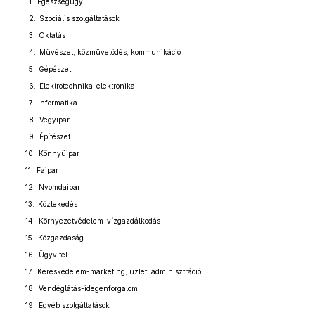
1. Egészségügy
2. Szociális szolgáltatások
3. Oktatás
4. Művészet, közművelődés, kommunikáció
5. Gépészet
6. Elektrotechnika-elektronika
7. Informatika
8. Vegyipar
9. Építészet
10. Könnyűipar
11. Faipar
12. Nyomdaipar
13. Közlekedés
14. Környezetvédelem-vízgazdálkodás
15. Közgazdaság
16. Ügyvitel
17. Kereskedelem-marketing, üzleti adminisztráció
18. Vendéglátás-idegenforgalom
19. Egyéb szolgáltatások