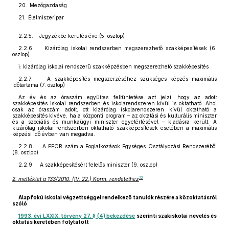
20. Mezőgazdaság
21. Élelmiszeripar
2.2.5. Jegyzékbe kerülés éve (5. oszlop)
2.2.6. Kizárólag iskolai rendszerben megszerezhető szakképesítések (6.
oszlop)
i: kizárólag iskolai rendszerű szakképzésben megszerezhető szakképesítés
2.2.7. A szakképesítés megszerzéséhez szükséges képzés maximális
időtartama (7. oszlop)
Az év és az óraszám együttes feltüntetése azt jelzi, hogy az adott
szakképesítés iskolai rendszerben és iskolarendszeren kívül is oktatható. Ahol
csak az óraszám adott, ott kizárólag iskolarendszeren kívül oktatható a
szakképesítés kivéve, ha a központi program – az oktatási és kulturális miniszter
és a szociális és munkaügyi miniszter egyetértésével – kiadásra került. A
kizárólag iskolai rendszerben oktatható szakképesítések esetében a maximális
képzési idő évben van megadva.
2.2.8. A FEOR szám a Foglalkozások Egységes Osztályozási Rendszeréből
(8. oszlop)
2.2.9. A szakképesítésért felelős miniszter (9. oszlop)
12
2. melléklet a 133/2010. (IV. 22.) Korm. rendelethez
Alapfokú iskolai végzettséggel rendelkező tanulók részére a közoktatásról
szóló
1993. évi LXXIX. törvény 27. § (4) bekezdése
szerinti szakiskolai nevelés és
oktatás keretében folytatott