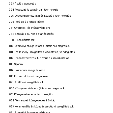
723 Ápolás, gondozás
724 Fogászati laboratóriumi technológia
725 Orvosi diagnosztikai és kezelési technológiák
726 Terápia és rehabilitáció
761 Gyermek- és ifjúságvédelem
762 Szociális munka és tanácsadás
8 Szolgáltatások
810 Személyi szolgáltatások (általános programok)
811 Szálláshely-szolgáltatás, étkeztetés, vendéglátás
812 Utazásszervezés, turizmus és szórakoztatás
813 Sportok
814 Háztartási szolgáltatások
815 Fodrászat és szépségápolás
841 Szállítási szolgáltatások
850 Környezetvédelem (általános programok)
851 Környezetvédelmi technológiák
852 Természeti környezet és élővilág
853 Kommunális és közegészségügyi szolgáltatások
861 Személyi és vagyonvédelem