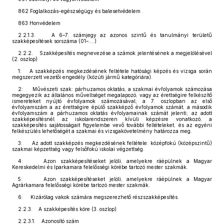
862 Foglalkozás-egészségügy és balesetvédelem
863 Honvédelem
2.2.1.3. A 6–7. számjegy az azonos szintű és tanulmányi területű
szakképesítések sorszáma (01–....)
2.2.2. Szakképesítés megnevezése a számok jelentésének a megjelölésével
(2. oszlop)
1: A szakképzés megkezdésének feltétele hatósági képzés és vizsga során
megszerzett vezetői engedély (közúti jármű kategóriára).
2: Művészeti szak: párhuzamos oktatás, a szakmai évfolyamok számozása
megegyezik az általános műveltséget megalapozó, vagy az érettségire felkészítő
ismereteket nyújtó évfolyamok számozásával; a 7. oszlopban az első
évfolyamszám a az érettségire épülő szakképző évfolyamok számát, a második
évfolyamszám a párhuzamos oktatás évfolyamainak számát jelenti; az adott
szakképesítésnél az iskolarendszeren kívüli képzésre vonatkozó, a
szakképesítés sajátosságait figyelembe vevő további feltételeket, és az egyéni
felkészülés lehetőségét a szakmai és vizsgakövetelmény határozza meg.
3: Az adott szakképzés megkezdésének feltétele: középfokú (középszintű)
szakmai képzettség vagy felsőfokú iskolai végzettség.
4: Azon szakképesítéseket jelöli, amelyekre ráépülnek a Magyar
Kereskedelmi és Iparkamara felelősségi körébe tartozó mester szakmák.
5: Azon szakképesítéseket jelöli, amelyekre ráépülnek a Magyar
Agrárkamara felelősségi körébe tartozó mester szakmák.
6: Kizárólag vakok számára megszerezhető részszakképesítés.
2.2.3. A szakképesítés köre (3. oszlop)
2.2.3.1. Azonosító szám