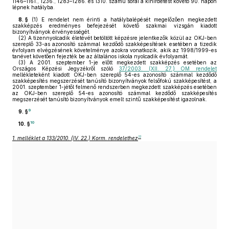
1146–1161., 1236., 1283–1286. és 1310. számú sorai a kihirdetést követő 90. napon
lépnek hatályba.
8. §
(1)
E rendelet nem érinti a hatálybalépését megelőzően megkezdett
szakképzés eredményes befejezését követő szakmai vizsgán kiadott
bizonyítványok érvényességét.
(2)
A tizennyolcadik életévét betöltött képzésre jelentkezők közül az OKJ-ben
szereplő 33-as azonosító számmal kezdődő szakképesítések esetében a tizedik
évfolyam elvégzésének követelménye azokra vonatkozik, akik az 1998/1999-es
tanévet követően fejezték be az általános iskola nyolcadik évfolyamát.
(3)
A 2001. szeptember 1-je előtt megkezdett szakképzés esetében az
Országos Képzési Jegyzékről szóló
37/2003. (XII. 27.) OM rendelet
mellékleteként kiadott OKJ-ben szereplő 54-es azonosító számmal kezdődő
szakképesítés megszerzését tanúsító bizonyítványok felsőfokú szakképesítést, a
2001. szeptember 1-jétől felmenő rendszerben megkezdett szakképzés esetében
az OKJ-ben szereplő 54-es azonosító számmal kezdődő szakképesítés
megszerzését tanúsító bizonyítványok emelt szintű szakképesítést igazolnak.
9
9. §
10
10. §
11
1. melléklet a 133/2010. (IV. 22.) Korm. rendelethez