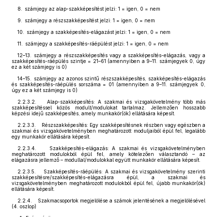
8. számjegy az alap-szakképesítést jelzi: 1 = igen, 0 = nem
9. számjegy a részszakképesítést jelzi: 1 = igen, 0 = nem
10. számjegy a szakképesítés-elágazást jelzi: 1 = igen, 0 = nem
11. számjegy a szakképesítés-ráépülést jelzi: 1 = igen, 0 = nem
12–13. számjegy a részszakképesítés vagy a szakképesítés-elágazás, vagy a
szakképesítés-ráépülés szintje = 21–61 (amennyiben a 9–11. számjegyek 0, úgy
ez a két számjegy is 0)
14–15. számjegy az azonos szintű részszakképesítés, szakképesítés-elágazás
és szakképesítés-ráépülés sorszáma = 01 (amennyiben a 9–11. számjegyek 0,
úgy ez a két számjegy is 0)
2.2.3.2. Alap-szakképesítés: A szakmai és vizsgakövetelmény több más
szakképesítéssel közös modult/modulokat tartalmaz. Jellemzően hosszabb
képzési idejű szakképesítés, amely munkakör(ök) ellátására képesít.
2.2.3.3. Részszakképesítés: Egy szakképesítésnek részben vagy egészben a
szakmai és vizsgakövetelményben meghatározott moduljaiból épül fel, legalább
egy munkakör ellátására képesít.
2.2.3.4. Szakképesítés-elágazás: A szakmai és vizsgakövetelményben
meghatározott modulokból épül fel, amely kötelezően választandó – az
elágazásra jellemző – modullal/modulokkal együtt munkakör ellátására képesít.
2.2.3.5. Szakképesítés-ráépülés: A szakmai és vizsgakövetelmény szerinti
szakképesítésre/szakképesítés-elágazásra épül, a szakmai és
vizsgakövetelményben meghatározott modulokból épül fel, újabb munkakör(ök)
ellátására képesít.
2.2.4. Szakmacsoportok megjelölése a számok jelentésének a megjelölésével
(4. oszlop)