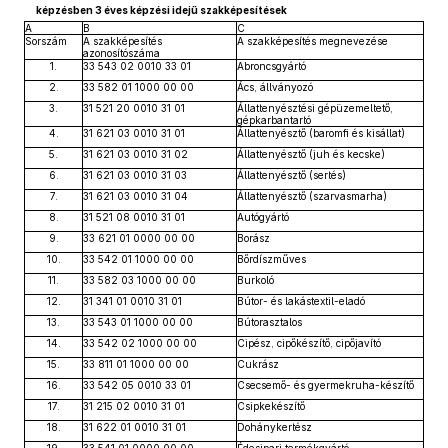
képzésben 3 éves képzési idejű szakképesítések
A
B
C
Sorszám
A szakképesítés
A szakképesítés megnevezése
azonosítószáma
1.
33 543 02 0010 33 01
Abroncsgyártó
2.
33 582 01 1000 00 00
Ács, állványozó
3.
31 521 20 0010 31 01
Állattenyésztési gépüzemeltető,
gépkarbantartó
4.
31 621 03 0010 31 01
Állattenyésztő (baromfi és kisállat)
5.
31 621 03 0010 31 02
Állattenyésztő (juh és kecske)
6.
31 621 03 0010 31 03
Állattenyésztő (sertés)
7.
31 621 03 0010 31 04
Állattenyésztő (szarvasmarha)
8.
31 521 08 0010 31 01
Autógyártó
9.
33 621 01 0000 00 00
Borász
10.
33 542 01 1000 00 00
Bőrdíszműves
11.
33 582 03 1000 00 00
Burkoló
12.
31 341 01 0010 31 01
Bútor- és lakástextil-eladó
13.
33 543 01 1000 00 00
Bútorasztalos
14.
33 542 02 1000 00 00
Cipész, cipőkészítő, cipőjavító
15.
33 811 01 1000 00 00
Cukrász
16.
33 542 05 0010 33 01
Csecsemő- és gyermekruha-készítő
17.
31 215 02 0010 31 01
Csipkekészítő
18.
31 622 01 0010 31 01
Dohánykertész