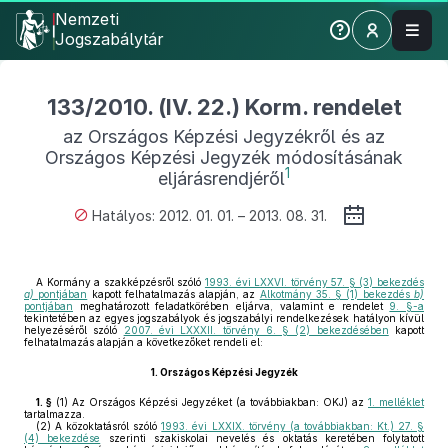
Nemzeti
Jogszabálytár
133/2010. (IV. 22.) Korm. rendelet
az Országos Képzési Jegyzékről és az
Országos Képzési Jegyzék módosításának
1
eljárásrendjéről
Hatályos: 2012. 01. 01. – 2013. 08. 31.
A Kormány a szakképzésről szóló
1993. évi LXXVI. törvény 57. § (3) bekezdés
a)
pontjában
kapott felhatalmazás alapján, az
Alkotmány 35. § (1) bekezdés
b)
pontjában
meghatározott feladatkörében eljárva, valamint e rendelet
9. §-a
tekintetében az egyes jogszabályok és jogszabályi rendelkezések hatályon kívül
helyezéséről szóló
2007. évi LXXXII. törvény 6. § (2) bekezdésében
kapott
felhatalmazás alapján a következőket rendeli el:
1.
Országos Képzési Jegyzék
1. §
(1)
Az Országos Képzési Jegyzéket (a továbbiakban: OKJ) az
1. melléklet
tartalmazza.
(2)
A közoktatásról szóló
1993. évi LXXIX. törvény (a továbbiakban: Kt.) 27. §
(4) bekezdése
szerinti szakiskolai nevelés és oktatás keretében folytatott