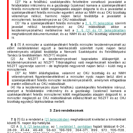
6
(2)
Ha a felsőfokú szakképesítés felvételére vonatkozó javaslatot a
felsőoktatási intézmény és a gazdasági (szakmai) kamara a szakképesítésért
felelős miniszterrel kötött megállapodás alapján dolgozta ki és a javaslattal a
szakképesítésért felelős miniszter egyetért, akkor az NMH és az OKJ bizottság
véleménye nélkül, harminc napon belül továbbítja a javaslatot a
miniszternek, kezdeményezve az OKJ módosítását.
7
(3)
Ha a szakképesítésért felelős miniszter a
3. § (1) bekezdése
szerinti
javaslat nélkül kezdeményezi az OKJ módosítását, akkor a
kezdeményezéséhez mellékelnie kell a
3. § (2) és (3) bekezdésében
meghatározott dokumentumokat, és az NMH és az OKJ bizottság véleményét
is.
6. §
(1)
A miniszter a szakképesítésért felelős miniszter kezdeményezését az
előírt mellékletekkel együtt a beérkezéstől számított nyolc napon belül
véleményezés céljából továbbítja a Nemzeti Szakképzési és Felnőttképzési
Tanács (a továbbiakban: NSZFT) részére.
(2)
Az NSZFT a kezdeményezéssel kapcsolatos álláspontját, a
kezdeményezésnek az NSZFT Titkárságához való megérkezését követően az
NSZFT ügyrendje szerint – de legfeljebb negyvenöt napon belül – küldi meg a
miniszternek.
8
(3)
Az NMH állásfoglalása, valamint az OKJ bizottság és az NMH
véleményének figyelembevételével a miniszter nyolc napon belül dönt a
szakképesítésért felelős miniszter kezdeményezéséről, amelynek elfogadása
esetén előkészíti az OKJ módosítását.
(4)
Ha a kezdeményezés olyan felsőfokú szakképesítés felvételére irányul,
amelyet a felsőoktatási intézmény és a gazdasági (szakmai) kamara a
szakképesítésért felelős miniszterrel kötött megállapodás alapján dolgozott ki, a
miniszter megkezdi az OKJ módosításának előkészítését az NSZFT és az OKJ
bizottság egyidejű tájékoztatása mellett.
3.
Záró rendelkezések
7. §
(1)
Ez a rendelet a
(2) bekezdésben
meghatározott kivétellel a kihirdetését
követő 15. napon lép hatályba.
(2)
A
9. § (2) bekezdése
, az
1. melléklet 1. pontjában
foglalt táblázat 6–24.,
28–39., 41–44., 46–48., 56–63., 196–199., 364–371., 899., 973., 1135–1138.,