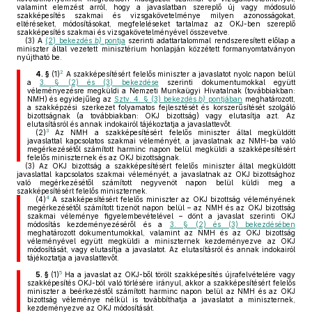
valamint elemzést arról, hogy a javaslatban szereplő új vagy módosuló
szakképesítés szakmai és vizsgakövetelménye milyen azonosságokat,
eltéréseket, módosításokat, megfeleléseket tartalmaz az OKJ-ben szereplő
szakképesítés szakmai és vizsgakövetelményével összevetve.
(3)
A
(2) bekezdés
b)
pontja
szerinti adattartalommal rendszeresített előlap a
miniszter által vezetett minisztérium honlapján közzétett formanyomtatványon
nyújtható be.
2
4. §
(1)
A szakképesítésért felelős miniszter a javaslatot nyolc napon belül
a
3. § (2) és (3) bekezdése
szerinti dokumentumokkal együtt
véleményezésre megküldi a Nemzeti Munkaügyi Hivatalnak (továbbiakban:
NMH) és egyidejűleg az
Sztv. 4. § (3) bekezdés
b)
pontjában
meghatározott,
a szakképzési szerkezet folyamatos fejlesztését és korszerűsítését szolgáló
bizottságnak (a továbbiakban: OKJ bizottság) vagy elutasítja azt. Az
elutasításról és annak indokairól tájékoztatja a javaslattevőt.
3
(2)
Az NMH a szakképesítésért felelős miniszter által megküldött
javaslattal kapcsolatos szakmai véleményét, a javaslatnak az NMH-ba való
megérkezésétől számított harminc napon belül megküldi a szakképesítésért
felelős miniszternek és az OKJ bizottságnak.
(3)
Az OKJ bizottság a szakképesítésért felelős miniszter által megküldött
javaslattal kapcsolatos szakmai véleményét, a javaslatnak az OKJ bizottsághoz
való megérkezésétől számított negyvenöt napon belül küldi meg a
szakképesítésért felelős miniszternek.
4
(4)
A szakképesítésért felelős miniszter az OKJ bizottság véleményének
megérkezésétől számított tizenöt napon belül – az NMH és az OKJ bizottság
szakmai véleménye figyelembevételével – dönt a javaslat szerinti OKJ
módosítás kezdeményezéséről és a
3. § (2) és (3) bekezdésében
meghatározott dokumentumokkal, valamint az NMH és az OKJ bizottság
véleményével együtt megküldi a miniszternek kezdeményezve az OKJ
módosítását, vagy elutasítja a javaslatot. Az elutasításról és annak indokairól
tájékoztatja a javaslattevőt.
5
5. §
(1)
Ha a javaslat az OKJ-ből törölt szakképesítés újrafelvételére vagy
szakképesítés OKJ-ból való törlésére irányul, akkor a szakképesítésért felelős
miniszter a beérkezéstől számított harminc napon belül az NMH és az OKJ
bizottság véleménye nélkül is továbbíthatja a javaslatot a miniszternek,
kezdeményezve az OKJ módosítását.