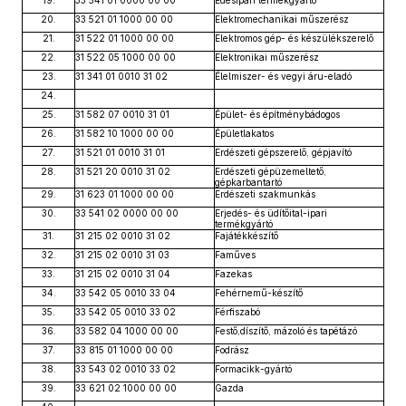
19.
33 541 01 0000 00 00
Édesipari termékgyártó
20.
33 521 01 1000 00 00
Elektromechanikai műszerész
21.
31 522 01 1000 00 00
Elektromos gép- és készülékszerelő
22.
31 522 05 1000 00 00
Elektronikai műszerész
23.
31 341 01 0010 31 02
Élelmiszer- és vegyi áru-eladó
24.
25.
31 582 07 0010 31 01
Épület- és építménybádogos
26.
31 582 10 1000 00 00
Épületlakatos
27.
31 521 01 0010 31 01
Erdészeti gépszerelő, gépjavító
28.
31 521 20 0010 31 02
Erdészeti gépüzemeltető,
gépkarbantartó
29.
31 623 01 1000 00 00
Erdészeti szakmunkás
30.
33 541 02 0000 00 00
Erjedés- és üdítőital-ipari
termékgyártó
31.
31 215 02 0010 31 02
Fajátékkészítő
32.
31 215 02 0010 31 03
Faműves
33.
31 215 02 0010 31 04
Fazekas
34.
33 542 05 0010 33 04
Fehérnemű-készítő
35.
33 542 05 0010 33 02
Férfiszabó
36.
33 582 04 1000 00 00
Festő,díszítő, mázoló és tapétázó
37.
33 815 01 1000 00 00
Fodrász
38.
33 543 02 0010 33 02
Formacikk-gyártó
39.
33 621 02 1000 00 00
Gazda