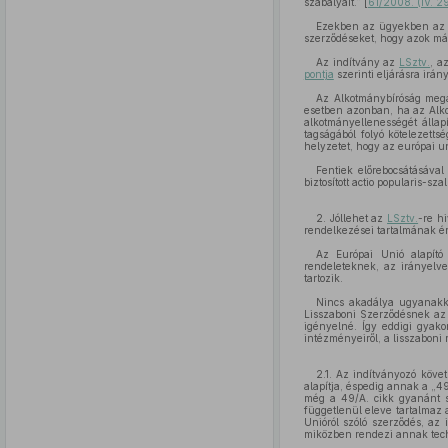
szabályait.” [
61/2008. (IV. 29
Ezekben az ügyekben az Al
szerződéseket, hogy azok m
Az indítvány az
LSztv.
, a
pontja
szerinti eljárásra irány
Az Alkotmánybíróság megá
esetben azonban, ha az Alkot
alkotmányellenességét álla
tagságából folyó kötelezetts
helyzetet, hogy az európai u
Fentiek előrebocsátásáva
biztosított actio popularis-s
2. Jóllehet az
LSztv.
-re h
rendelkezései tartalmának é
Az Európai Unió alapító
rendeleteknek, az irányelv
tartozik.
Nincs akadálya ugyanakko
Lisszaboni Szerződésnek az 
igényelné. Így eddigi gyako
intézményeiről, a lisszaboni
2.1. Az indítványozó köve
alapítja, éspedig annak a „4
még a 49/A. cikk gyanánt sz
függetlenül eleve tartalmaz
Unióról szóló szerződés, az 
miközben rendezi annak techn