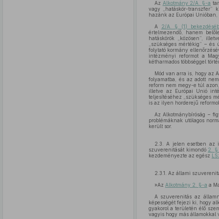
Az
Alkotmány 2/A. §-a
tar
vagy „hatáskör-transzfer” k
hazánk az Európai Unióban, m
A
2/A. § (1) bekezdésé
értelmezendő, hanem belől
hatáskörök „közösen”, ille
„szükséges mértékig” – és ú
folytató kormány ellenőrzésév
intézményi reformot a Mag
kétharmados többséggel törté
Mód van arra is, hogy az 
folyamatba, és az adott nem
reform nem megy-e túl azon
illetve az Európai Unió int
teljesítéséhez „szükséges mé
is az ilyen horderejű reform
Az Alkotmánybíróság – fi
problémáknak utólagos norma
került sor.
2.3. A jelen esetben az 
szuverenitását kimondó
2. §
kezdeményezte az egész
LS
2.3.1. Az állami szuvereni
»Az
Alkotmány 2. §-a
a Ma
A szuverenitás az államn
képességét fejezi ki, hogy a
gyakorol a területén élő sze
vagyis hogy más államokkal v