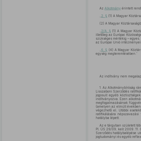
Az
Alkotmány
érintett ren
„
2. §
(1) A Magyar Köztárs
(2) A Magyar Köztársaságba
„
2/A. §
(1) A Magyar Köztá
illetőleg az Európai Közössé
szükséges mértékig – egyes
az Európai Unió intézményei 
„
6. §
(4) A Magyar Köztár
egység megteremtésében.”
Az indítvány nem megalapo
1. Az Alkotmánybíróság rá
Lisszaboni Szerződés ratifiká
jogosult egyéb köztisztségek
indítványozva. Ezen alkotmán
megfogalmazásának függvény
(amelyen az elmúlt években a
végezhető el. Utóbbi esete
ratifikálására népszavazási
hatályba lépett.
Az e tárgyban született töb
Pl. ÚS 29/09, kelt 2009. 11.
Szerződés hatálybalépése utá
jogtudományi és egyéb reflexi