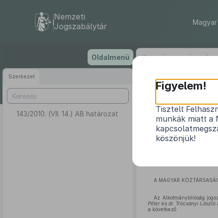
Nemzeti
Magyar 
Jogszabálytár
Ugrás
Oldalmenü
a
tartalomra
Szerkezet
Figyelem!
Tisztelt Felhasz
143/2010. (VII. 14.) AB határozat
munkák miatt a 
kapcsolatmegsza
köszönjük!
A MAGYAR KÖZTÁRSASÁG
Az Alkotmánybíróság jogs
Péter
és
dr. Trócsányi László
a következő