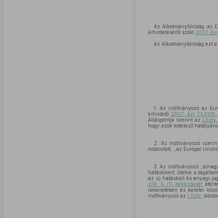
Az Alkotmánybíróság az Eu
kihirdetéséről szóló
2007. évi
Az Alkotmánybíróság ezt a
1. Az indítványozó az Eur
kihirdető
2007. évi CLXVIII.
Álláspontja szerint az
LSztv.
hogy azok kötelező hatályán
2. Az indítványozó szerin
módosított, „az Európai Uniór
3. Az indítványozó „elnag
hatásköreit, illetve a tagáll
az új hatáskört és anyagi j
2/A. § (1) bekezdését
átért
ismeretében és keretei közö
indítványozó az
LSztv.
alkot