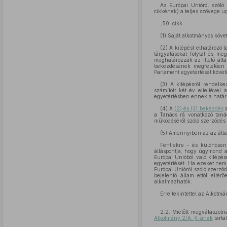
Az Európai Unióról szóló
cikkének) a teljes szövege u
„50. cikk
(1) Saját alkotmányos köv
(2) A kilépést elhatározó 
tárgyalásokat folytat és me
meghatározzák az illető áll
bekezdésének megfelelően k
Parlament egyetértését követ
(3) A kilépésről rendelk
számított két év elteltével
egyetértésben ennek a határ
(4) A
(2) és (3) bekezdés
a
a Tanács rá vonatkozó taná
működéséről szóló szerződés
(5) Amennyiben az az állam,
Fentiekre – és különöse
álláspontja, hogy úgymond a
Európai Unióból való kilépés
egyetértését. Ha ezeket nem
Európai Unióról szóló szerződ
bejelentő állam ettől elté
alkalmazhatók.
Erre tekintettel az Alkotm
2.2. Mielőtt megválaszoln
Alkotmány 2/A. §-ának
tarta