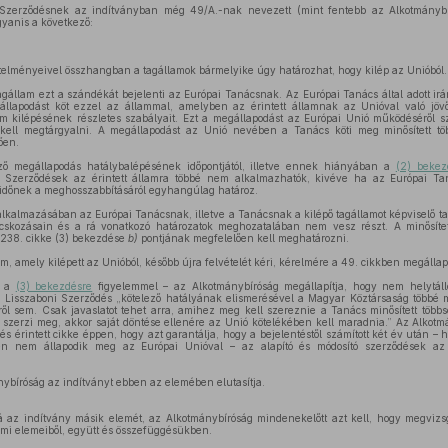
 Szerződésnek az indítványban még 49/A.-nak nevezett (mint fentebb az Alkotmánybí
gyanis a következő:
etelményeivel összhangban a tagállamok bármelyike úgy határozhat, hogy kilép az Unióból.
tagállam ezt a szándékát bejelenti az Európai Tanácsnak. Az Európai Tanács által adott i
gállapodást köt ezzel az állammal, amelyben az érintett államnak az Unióval való jövőbe
am kilépésének részletes szabályait. Ezt a megállapodást az Európai Unió működéséről sz
ell megtárgyalni. A megállapodást az Unió nevében a Tanács köti meg minősített töb
ően.
ező megállapodás hatálybalépésének időpontjától, illetve ennek hiányában a
(2) bekez
 a Szerződések az érintett államra többé nem alkalmazhatók, kivéve ha az Európai Ta
időnek a meghosszabbításáról egyhangúlag határoz.
lkalmazásában az Európai Tanácsnak, illetve a Tanácsnak a kilépő tagállamot képviselő tag
cskozásain és a rá vonatkozó határozatok meghozatalában nem vesz részt. A minősítet
 238. cikke (3) bekezdése
b)
pontjának megfelelően kell meghatározni.
 amely kilépett az Unióból, később újra felvételét kéri, kérelmére a 49. cikkben megállapít
n a
(3) bekezdésre
figyelemmel – az Alkotmánybíróság megállapítja, hogy nem helytál
 Lisszaboni Szerződés „kötelező hatályának elismerésével a Magyar Köztársaság többé
ről sem. Csak javaslatot tehet arra, amihez meg kell szereznie a Tanács minősített több
 szerzi meg, akkor saját döntése ellenére az Unió kötelékében kell maradnia.” Az Alkot
és érintett cikke éppen, hogy azt garantálja, hogy a bejelentéstől számított két év után –
rően nem állapodik meg az Európai Unióval – az alapító és módosító szerződések az
ánybíróság az indítványt ebben az elemében elutasítja.
á az indítvány másik elemét, az Alkotmánybíróság mindenekelőtt azt kell, hogy megvizs
lmi elemeiből, együtt és összefüggésükben.