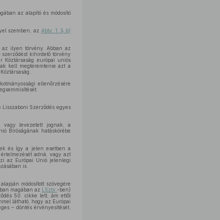
gában az alapító és módosító
nnyel szemben, az
Abtv. 1. §
b)
t az ilyen törvény. Abban az
 szerződést kihirdető törvény
r Köztársaság európai uniós
nak kell megteremtenie azt a
 Köztársaság.
lkotmányossági ellenőrzésére
egsemmisítését.
ló Lisszaboni Szerződés egyes
 vagy levezetett jognak, a
nió Bíróságának hatáskörébe
ek és így a jelen esetben a
 értelmezését adná, vagy azt
zi az Európai Unió jelenlegi
ozásában is.
 alapján módosított szövegére
alóban magában az
LSztv.
-ben)
dés 50. cikke lett, ám ettől
mel látható, hogy az Európai
eges – döntés érvényesítését,