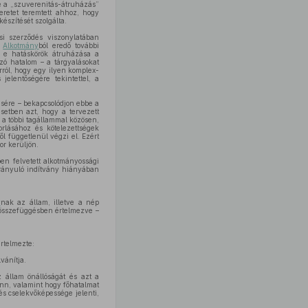
e a „szuverenitás-átruházás”
eretet teremtett ahhoz, hogy
szítését szolgálta.
i szerződés viszonylatában
z
Alkotmány
ból eredő további
r e hatáskörök átruházása a
zó hatalom – a tárgyalásokat
arról, hogy egy ilyen komplex-
jelentőségére tekintettel, a
sére – bekapcsolódjon ebbe a
setben azt, hogy a tervezett
 a többi tagállammal közösen,
orlásához és kötelezettségek
l függetlenül végzi el. Ezért
or kerüljön.
en felvetett alkotmányossági
irányuló indítvány hiányában
y
nak az állam, illetve a nép
sszefüggésben értelmezve –
rtelmezte:
vánítja.
 állam önállóságát és azt a
enn, valamint hogy főhatalmat
és cselekvőképessége jelenti,