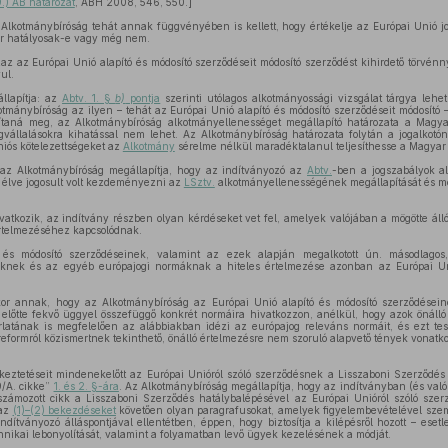
.) AB határozat
, ABH 2008, 546, 550.]
kotmánybíróság tehát annak függvényében is kellett, hogy értékelje az Európai Unió jo
ár hatályosak-e vagy még nem.
zaz az Európai Unió alapító és módosító szerződéseit módosító szerződést kihirdető törvé
ul.
llapítja: az
Abtv. 1. §
b)
pontja
szerinti utólagos alkotmányossági vizsgálat tárgya lehe
mánybíróság az ilyen – tehát az Európai Unió alapító és módosító szerződéseit módosító –
pítaná meg, az Alkotmánybíróság alkotmányellenességet megállapító határozata a Magya
égvállalásokra kihatással nem lehet. Az Alkotmánybíróság határozata folytán a jogalkotó
niós kötelezettségeket az
Alkotmány
sérelme nélkül maradéktalanul teljesíthesse a Magyar
l az Alkotmánybíróság megállapítja, hogy az indítványozó az
Abtv.
-ben a jogszabályok a
zal élve jogosult volt kezdeményezni az
LSztv.
alkotmányellenességének megállapítását és m
ivatkozik, az indítvány részben olyan kérdéseket vet fel, amelyek valójában a mögötte ál
rtelmezéséhez kapcsolódnak.
 és módosító szerződéseinek, valamint az ezek alapján megalkotott ún. másodlagos,
eknek és az egyéb európajogi normáknak a hiteles értelmezése azonban az Európai U
r annak, hogy az Alkotmánybíróság az Európai Unió alapító és módosító szerződésein
előtte fekvő üggyel összefüggő konkrét normáira hivatkozzon, anélkül, hogy azok önálló
rlatának is megfelelően az alábbiakban idézi az európajog releváns normáit, és ezt tes
 reformról közismertnek tekinthető, önálló értelmezésre nem szoruló alapvető tények vonatk
tkeztetéseit mindenekelőtt az Európai Unióról szóló szerződésnek a Lisszaboni Szerződés
9/A. cikke”
1. és 2. §-ára
. Az Alkotmánybíróság megállapítja, hogy az indítványban (és v
ámozott cikk a Lisszaboni Szerződés hatálybalépésével az Európai Unióról szóló szerző
 az
(1)–(2) bekezdéseket
követően olyan paragrafusokat, amelyek figyelembevételével szem
indítványozó álláspontjával ellentétben, éppen, hogy biztosítja a kilépésről hozott – esetl
ikai lebonyolítását, valamint a folyamatban levő ügyek kezelésének a módját.