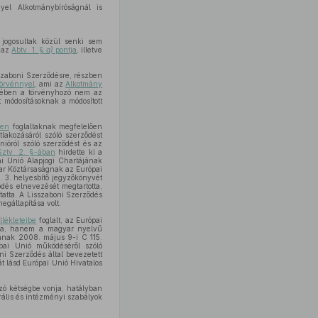
yel Alkotmánybíróságnál is
 jogosultak közül senki sem
k az
Abtv. 1. §
a)
pontja
, illetve
szaboni Szerződésre, részben
törvénnyel
, ami az
Alkotmány
ében a törvényhozó nem az
tt módosításoknak a módosított
ben
foglaltaknak megfelelően
lakozásáról szóló szerződést
nióról szóló szerződést és az
Sztv. 2. §-ában
hirdette ki a
ai Unió Alapjogi Chartájának
ar Köztársaságnak az Európai
. 3. helyesbítő jegyzőkönyvét
dés elnevezését megtartotta,
atta. A Lisszaboni Szerződés
egállapítása volt.
llékleteibe
foglalt, az Európai
tába, hanem a magyar nyelvű
ának 2008. május 9-i C 115.
pai Unió működéséről szóló
i Szerződés által bevezetett
át lásd Európai Unió Hivatalos
zó kétségbe vonja, hatályban
rális és intézményi szabályok