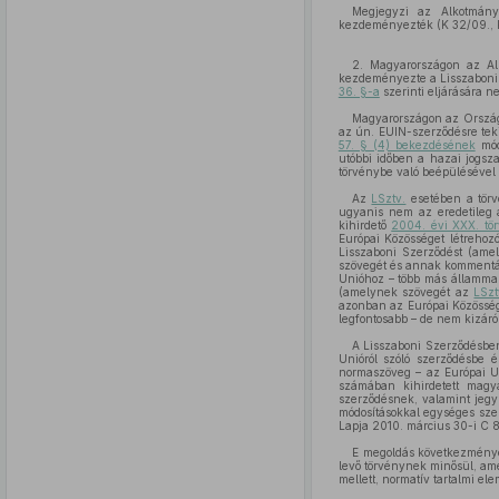
Megjegyzi az Alkotmányb
kezdeményezték (K 32/09., K 
2. Magyarországon az Al
kezdeményezte a Lisszaboni 
36. §-a
szerinti eljárására ne
Magyarországon az Országg
az ún. EUIN-szerződésre teki
57. § (4) bekezdésének
mód
utóbbi időben a hazai jogszab
törvénybe való beépülésével 
Az
LSztv.
esetében a törv
ugyanis nem az eredetileg a
kihirdető
2004. évi XXX. tör
Európai Közösséget létrehoz
Lisszaboni Szerződést (am
szövegét és annak kommentá
Unióhoz – több más állammal 
(amelynek szövegét az
LSzt
azonban az Európai Közössége
legfontosabb – de nem kizáról
A Lisszaboni Szerződésben
Unióról szóló szerződésbe 
normaszöveg – az Európai U
számában kihirdetett magy
szerződésnek, valamint jegy
módosításokkal egységes szerk
Lapja 2010. március 30-i C 
E megoldás következménye
levő törvénynek minősül, ame
mellett, normatív tartalmi el