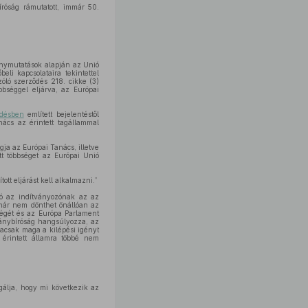
róság rámutatott, immár 50.
ránymutatások alapján az Unió
li kapcsolataira tekintettel
óló szerződés 218. cikke (3)
bséggel eljárva, az Európai
désben
említett bejelentéstől
nács az érintett tagállammal
ja az Európai Tanács, illetve
t többséget az Európai Unió
ott eljárást kell alkalmazni.”
ló az indítványozónak az az
 már nem dönthet önállóan az
ségét és az Európa Parlament
mánybíróság hangsúlyozza, az
 hacsak maga a kilépési igényt
 érintett államra többé nem
gálja, hogy mi következik az