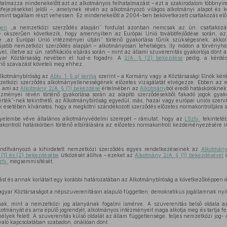
talmazza mindenekelőtt azt az alkotmányos felhatalmazást – ezt a szakirodalom többnyir
ifejezésekkel jelöli –, amelynek révén az alkotmányozó világos alkotmányi alapot és k
int tagállam részt vehessen. Ez mindenekelőtt a 2004-ben bekövetkezett csatlakozás előké
ben
„a nemzetközi szerződés alapján” fordulat azonban nemcsak az ún. csatlakozás
e okszerűen következik, hogy amennyiben az Európai Unió továbbfejlődése során, a
tve „az Európai Unió intézményei útján” történő gyakorlása tűnik szükségesnek, akko
jabb nemzetközi szerződés alapján – alkotmányosan lehetséges. Ily módon a törvényho
el, illetve az ún. ratifikációs eljárás során – mint az állami szuverenitás gyakorlója dönt 
yar Köztársaság nevében el tud-e fogadni. A
2/A. § (2) bekezdése
pedig, a kérdés 
nő szavazást követeli meg ehhez.
Alkotmánybíróság az
Abtv. 1. §
a)
pontja
szerint – a Kormány vagy a Köztársasági Elnök kéré
zetközi szerződés alkotmányellenességének előzetes vizsgálatát elvégezze. Ebben az e
, ami az
Alkotmány 2/A. § (1) bekezdése
értelmében az
Alkotmány
ból eredő hatásköröknek
ézményei révén történő gyakorlása során az alapító szerződésekből fakadó jogok gyak
rték”-nek tekinthető, az Alkotmánybíróság egyedül, más, hazai vagy európai uniós szervtő
ok esetében kívánatos, hogy a megkötni szándékozott szerződés előzetes normakontrolljára s
gyelembe véve általános alkotmányvédelmi szerepét – rámutat, hogy az
LSztv.
tekintetéb
kontroll hatáskörben történő elbírálására az előzetes normakontroll kezdeményezésére 
indítványozó a kihirdetett nemzetközi szerződés egyes rendelkezéseinek az
Alkotmán
 (1) és (2) bekezdésébe
ütközését állítva – ezeket az
Alkotmány 2/A. § (1) bekezdésével
ö
ztv.
megsemmisítését.
tást és annak korlátait egy korábbi határozatában az Alkotmánybíróság a következőképpen é
gyar Köztársaságot a népszuverenitáson alapuló független, demokratikus jogállamnak nyil
ak, mint a nemzetközi jog alanyának fogalmi ismérve. A szuverenitás belső oldala az
lkotmányát és arra épülő jogrendjét, alkotmányos intézményeit maga alkotja meg és tartja f
mélyek felett. A szuverenitás külső oldalát az állam függetlensége, teljes nemzetközi jog- 
aló kapcsolatában szabadon, önállóan dönt.