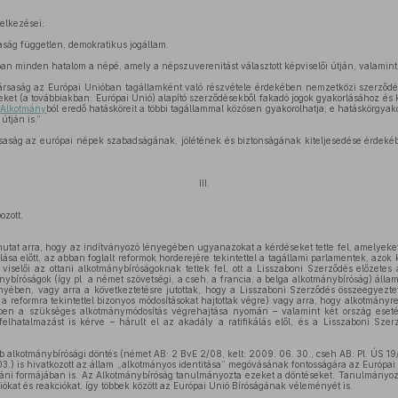
delkezései:
aság független, demokratikus jogállam.
n minden hatalom a népé, amely a népszuverenitást választott képviselői útján, valamint 
rsaság az Európai Unióban tagállamként való részvétele érdekében nemzetközi szerződés
geket (a továbbiakban: Európai Unió) alapító szerződésekből fakadó jogok gyakorlásához és k
,
Alkotmány
ból eredő hatásköreit a többi tagállammal közösen gyakorolhatja; e hatáskörgyak
útján is.”
saság az európai népek szabadságának, jólétének és biztonságának kiteljesedése érdek
III.
zott.
mutat arra, hogy az indítványozó lényegében ugyanazokat a kérdéseket tette fel, amelyek
lása előtt, az abban foglalt reformok horderejére tekintettel a tagállami parlamentek, azok ké
 viselői az ottani alkotmánybíróságoknak tettek fel, ott a Lisszaboni Szerződés előzetes
ybíróságok (így pl. a német szövetségi, a cseh, a francia, a belga alkotmánybíróság) álla
ében, vagy arra a következtetésre jutottak, hogy a Lisszaboni Szerződés összeegyezte
 reformra tekintettel bizonyos módosításokat hajtottak végre) vagy arra, hogy alkotmányre
kben a szükséges alkotmánymódosítás végrehajtása nyomán – valamint két ország eset
 felhatalmazást is kérve – hárult el az akadály a ratifikálás elől, és a Lisszaboni Sz
b alkotmánybírósági döntés (német AB: 2 BvE 2/08, kelt: 2009. 06. 30., cseh AB: Pl. ÚS 19/0
 03.) is hivatkozott az állam „alkotmányos identitása” megóvásának fontosságára az Európa
ni formájában is. Az Alkotmánybíróság tanulmányozta ezeket a döntéseket. Tanulmányozta 
ókat és reakciókat, így többek között az Európai Unió Bíróságának véleményét is.