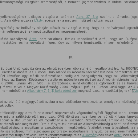
alkotmányossági vizsgálat szempontjából, a nemzeti jogrendszerben is érdemi tartalma
nyellenességének utólagos vizsgálata során az
Abtv. 37. §-a
szerint a támadott jogs
ll. Az indítványozó az
LSztv.
egészének a megsemmisítését indítványozza.
nybíróság az indítvány alapján először azt vizsgálta meg, hogy az indítványozó jogosu
tmányellenességének megállapítását és megsemmisítését.
árását szabályozó
Abtv.
nem tartalmaz tételes rendelkezést arról, hogy az Európai
hatásköre, és ha egyáltalán igen, úgy az milyen természetű, milyen terjedelmű, ill
IV.
Európai Unió jogát illetően az elmúlt években több elvi élű megállapítást tett. Az 1053/
si eredetük dacára, az Európai Unió alapító és módosító szerződéseit nem nemzetközi sz
Ezt követően egy másik határozatában pedig azt hangsúlyozta, hogy az „Alkotmány
a, hogy az Európai Közösségek alapító és módosító szerződései az Alkotmánybíróság ha
 2006. június, 498, 500.), e szerződések, mint elsődleges jogforrások és az Irányel
og részei, mivel a Magyar Köztársaság 2004. május 1-jétől az Európai Unió tagja. Az A
og nem minősül az
Alkotmány 7. § (1) bekezdésében
meghatározott nemzetközi jognak” [
72/
t az elvi élű megjegyzéseit azokra a szerződésekre vonatkoztatta, amelyek a közösségi 
ak voltak.
atifikációját egy arra felhatalmazó népszavazás végeredményétől függővé tenni kívánó
de még a ratifikáció előtt meghozott OVB döntéssel szemben benyújtott kifogás tárgyá
abban a stádiumban kellett foglalkoznia a Lisszaboni Szerződéssel, amikor az még ne
ar részről már megtörtént. Erre a tényre tekintettel az Alkotmánybíróság a fenti határozata
lybalépéshez a magában a szerződésben megkövetelt feltételek nem teljesülnek, az 
ító szerződései, mint elsődleges jogforrások módosítására irányuló, de még nem hatályo
yelemmel tudja értékelni, ezért vonatkoztathatja rá az
Alkotmány
nak és az
Abtv.
-nek a nem