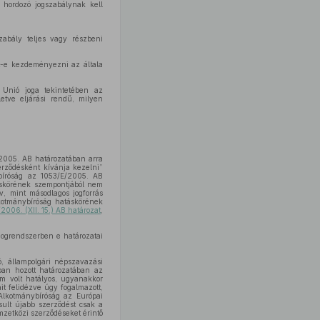
t hordozó jogszabálynak kell
zabály teljes vagy részbeni
lt-e kezdeményezni az általa
 Unió joga tekintetében az
etve eljárási rendű, milyen
E/2005. AB határozatában arra
erződésként kívánja kezelni”
bíróság az 1053/E/2005. AB
táskörének szempontjából nem
v, mint másodlagos jogforrás
lkotmánybíróság hatáskörének
2006. (XII. 15.) AB határozat
,
jogrendszerben e határozatai
, állampolgári népszavazási
ban hozott határozatában az
m volt hatályos, ugyanakkor
it felidézve úgy fogalmazott,
Alkotmánybíróság az Európai
sult újabb szerződést csak a
zetközi szerződéseket érintő