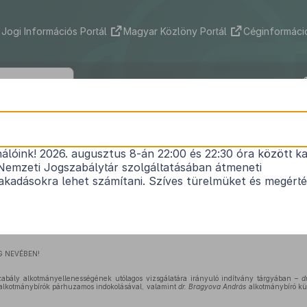
Jogi Információs Portál
Magyar Közlöny Portál
Céginformáció
1
143/2010. (VII. 14.) AB határozat
nálóink! 2026. augusztus 8-án 22:00 és 22:30 óra között ka
Nemzeti Jogszabálytár szolgáltatásában átmeneti
kadásokra lehet számítani. Szíves türelmüket és megért
Hatályos: 2010. 07. 14. – 2013. 03. 31.
 NEVÉBEN!
zabály alkotmányellenességének utólagos vizsgálatára irányuló indítvány tárgyában –
d
alkotmánybírók párhuzamos indokolásával, valamint
dr. Bragyova András
alkotmánybíró k