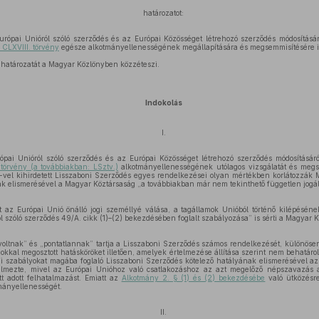
határozatot:
rópai Unióról szóló szerződés és az Európai Közösséget létrehozó szerződés módosításáró
 CLXVIII. törvény
egésze alkotmányellenességének megállapítására és megsemmisítésére irá
 határozatát a Magyar Közlönyben közzéteszi.
Indokolás
I.
ópai Unióról szóló szerződés és az Európai Közösséget létrehozó szerződés módosításáról
 törvény (a továbbiakban: LSztv.)
alkotmányellenességének utólagos vizsgálatát és meg
-vel kihirdetett Lisszaboni Szerződés egyes rendelkezései olyan mértékben korlátozzák 
ak elismerésével a Magyar Köztársaság „a továbbiakban már nem tekinthető független jogá
t az Európai Unió önálló jogi személlyé válása, a tagállamok Unióból történő kilépéséne
ól szóló szerződés 49/A. cikk (1)–(2) bekezdésében foglalt szabályozása” is sérti a Magyar 
yoltnak” és „pontatlannak” tartja a Lisszaboni Szerződés számos rendelkezését, különöse
amokkal megosztott hatásköröket illetően, amelyek értelmezése állítása szerint nem behatáro
ogi szabályokat magába foglaló Lisszaboni Szerződés kötelező hatályának elismerésével 
elmezte, mivel az Európai Unióhoz való csatlakozáshoz az azt megelőző népszavazás a
tt adott felhatalmazást. Emiatt az
Alkotmány 2. § (1) és (2) bekezdésébe
való ütközésre 
mányellenességét.
II.