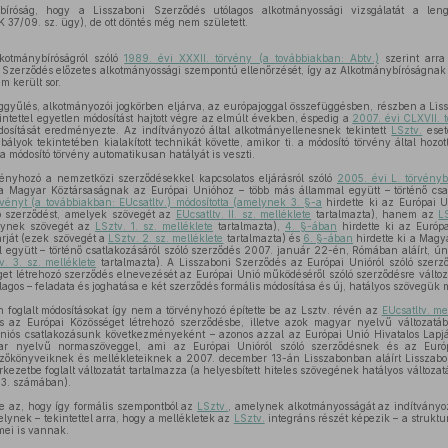
íróság, hogy a Lisszaboni Szerződés utólagos alkotmányossági vizsgálatát a leng
37/09. sz. ügy), de ott döntés még nem született.
kotmánybíróságról szóló
1989. évi XXXII. törvény (a továbbiakban: Abtv.)
szerint arra
Szerződés előzetes alkotmányossági szempontú ellenőrzését, így az Alkotmánybíróságna
m került sor.
yűlés, alkotmányozói jogkörben eljárva, az európajoggal összefüggésben, részben a Lis
ntettel egyetlen módosítást hajtott végre az elmúlt években, éspedig a
2007. évi CLXVII. 
osítását eredményezte. Az indítványozó által alkotmányellenesnek tekintett
LSztv.
eset
ályok tekintetében kialakított technikát követte, amikor ti. a módosító törvény által hozo
a módosító törvény automatikusan hatályát is veszti.
ényhozó a nemzetközi szerződésekkel kapcsolatos eljárásról szóló
2005. évi L. törvény
 Magyar Köztársaságnak az Európai Unióhoz – több más állammal együtt – történő csat
vényt (a továbbiakban: EUcsatltv.) módosította (amelynek 3. §-a
hirdette ki az Európai U
ó szerződést, amelyek szövegét az
EUcsatltv. II. sz. melléklete
tartalmazta), hanem az
L
elynek szövegét az
LSztv. 1. sz. melléklete
tartalmazta),
4. §-ában
hirdette ki az Európ
rját (ezek szövegét a
LSztv. 2. sz. melléklete
tartalmazta) és
6. §-ában
hirdette ki a Magy
együtt – történő csatlakozásáról szóló szerződés 2007. január 22-én, Rómában aláírt, ún
v. 3. sz. melléklete
tartalmazta). A Lisszaboni Szerződés az Európai Unióról szóló szerző
t létrehozó szerződés elnevezését az Európai Unió működéséről szóló szerződésre változt
agos – feladata és joghatása e két szerződés formális módosítása és új, hatályos szövegük m
 foglalt módosításokat így nem a törvényhozó építette be az Lsztv. révén az
EUcsatltv. me
és az Európai Közösséget létrehozó szerződésbe, illetve azok magyar nyelvű változa
niós csatlakozásunk következményeként – azonos azzal az Európai Unió Hivatalos Lapj
ar nyelvű normaszöveggel, ami az Európai Unióról szóló szerződésnek és az Euró
zőkönyveiknek és mellékleteiknek a 2007. december 13-án Lisszabonban aláírt Lisszabon
ezetbe foglalt változatát tartalmazza (a helyesbített hiteles szövegének hatályos változat
83. számában).
 az, hogy így formális szempontból az
LSztv.
, amelynek alkotmányosságát az indítványo
lynek – tekintettel arra, hogy a mellékletek az
LSztv.
integráns részét képezik – a struktu
emei is vannak.