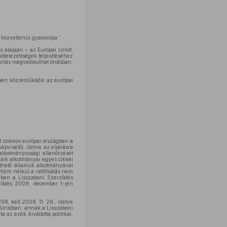
közvetlenül gyakorolja.”
 alapján – az Európai Uniót,
ötelezettségek teljesítéséhez
orlás megvalósulhat önállóan,
ében közreműködik az európai
et számos európai országban a
pviselői, illetve az eljárásra
 alkotmányossági ellenőrzését
maik alkotmányai egyes cikkei
thető államuk alkotmányával
form nélkül a ratifikálás nem
ében a Lisszaboni Szerződés
erződés 2009. december 1-jén
8, kelt 2008. 11. 28., illetve
i Unióban, annak a Lisszaboni
az ezek kiváltotta politikai,