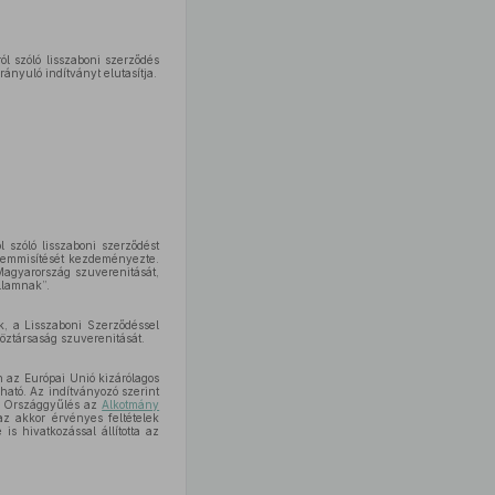
l szóló lisszaboni szerződés
nyuló indítványt elutasítja.
 szóló lisszaboni szerződést
semmisítését kezdeményezte.
Magyarország szuverenitását,
llamnak”.
k, a Lisszaboni Szerződéssel
Köztársaság szuverenitását.
n az Európai Unió kizárólagos
lható. Az indítványozó szerint
az Országgyűlés az
Alkotmány
z akkor érvényes feltételek
is hivatkozással állította az