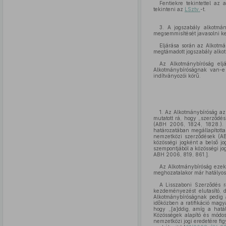
Fentiekre tekintettel az 
tekinteni az
LSztv.
-t.
3. A jogszabály alkotmá
megsemmisítését javasolni ke
Eljárása során az Alkotmá
megtámadott jogszabály alko
Az Alkotmánybíróság elj
Alkotmánybíróságnak van-e 
indítványozói körű.
1. Az Alkotmánybíróság az 
mutatott rá, hogy „szerződé
(ABH 2006, 1824, 1828.). 
határozatában megállapított
nemzetközi szerződések (ABK
közösségi jogként a belső j
szempontjából a közösségi j
ABH 2006, 819, 861.].
Az Alkotmánybíróság ezeke
meghozatalakor már hatályos
A Lisszaboni Szerződés r
kezdeményezést elutasító, 
Alkotmánybíróságnak pedig 
időközben a ratifikáció magy
hogy „[a]ddig, amíg a hatá
Közösségek alapító és módos
nemzetközi jogi eredetére fig