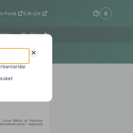
s Portál
EUR-LEX
ELI
+
rbantartási
ésüket
r. Lévay Miklós, dr. Paczolay
ülönvéleményével – meghozta