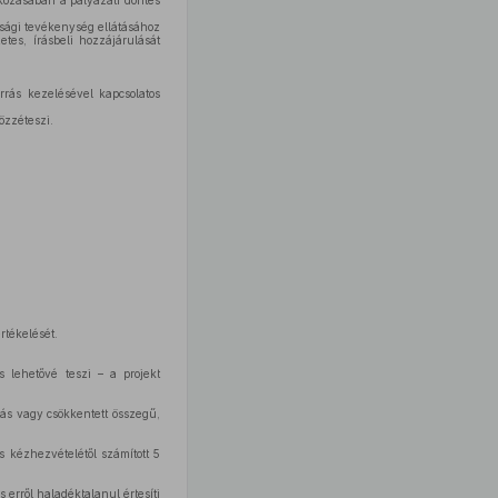
tkozásában a pályázati döntés
ttsági tevékenység ellátásához
tes, írásbeli hozzájárulását
rrás kezelésével kapcsolatos
özzéteszi.
rtékelését.
 lehetővé teszi – a projekt
tás vagy csökkentett összegű,
s kézhezvételétől számított 5
 erről haladéktalanul értesíti