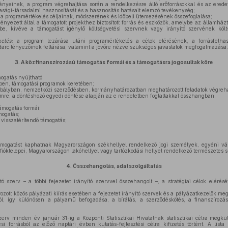
nyeinek, a program végrehajtása során a rendelkezésre álló erőforrásokkal és az erede
sági-társadalmi hasznosítását és a hasznosítás hatásait elemző tevékenység;
:
a programértékelés céljainak, módszerének és időbeli ütemezésének összefoglalása;
nyezett által a támogatott projekthez biztosított forrás és eszközök, amelybe az államházt
e, kivéve a támogatást igénylő költségvetési szervnek vagy irányító szervének költ
kelés:
a program lezárása utáni programértékelés a célok elérésének, a forrásfelh
udarc tényezőinek feltárása, valamint a jövőre nézve szükséges javaslatok megfogalmazása.
3.
A közfinanszírozású támogatás formái és a támogatásra jogosultak köre
ogatás nyújtható
rben, támogatási programok keretében;
abályban, nemzetközi szerződésben, kormányhatározatban meghatározott feladatok végreha
mre, a döntéshozó egyedi döntése alapján az e rendeletben foglaltakkal összhangban.
ámogatás formái:
mogatás;
isszatérítendő támogatás;
ámogatást kaphatnak Magyarországon székhellyel rendelkező jogi személyek, egyéni vál
fióktelepei, Magyarországon lakóhellyel vagy tartózkodási hellyel rendelkező természetes 
4.
Összehangolás, adatszolgáltatás
tó szerv – a többi fejezetet irányító szervvel összehangolt –, a stratégiai célok elérésé
rozott közös pályázati kiírás esetében a fejezetet irányító szervek és a pályázatkezelők m
l, így különösen a pályamű befogadása, a bírálás, a szerződéskötés, a finanszírozá
zerv minden év január 31-ig a Központi Statisztikai Hivatalnak statisztikai célra megkül
si forrásból az előző naptári évben kutatás-fejlesztési célra kifizetés történt. A list