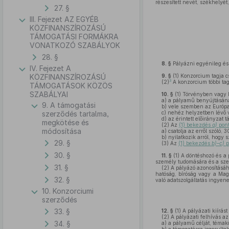
részesített nevét, székhelyét,
27. §
III. Fejezet AZ EGYÉB
KÖZFINANSZÍROZÁSÚ
TÁMOGATÁSI FORMÁKRA
VONATKOZÓ SZABÁLYOK
28. §
8. §
Pályázni egyénileg és
IV. Fejezet A
KÖZFINANSZÍROZÁSÚ
9. §
(1)
Konzorcium tagja c
3
(2)
A konzorcium többi tag
TÁMOGATÁSOK KÖZÖS
SZABÁLYAI
10. §
(1)
Törvényben vagy k
a)
a pályamű benyújtásána
9. A támogatási
b)
vele szemben az Európai
szerződés tartalma,
c)
nehéz helyzetben lévő v
d)
az érintett előirányzat 
megkötése és
(2)
Az
(1) bekezdés
a)
pont
módosítása
a)
csatolja az erről szóló, 
b)
nyilatkozik arról, hogy 
29. §
(3)
Az
(1) bekezdés
b)–c)
p
30. §
11. §
(1)
A döntéshozó és a p
személy tudomására és a szem
31. §
(2)
A pályázó azonosításáh
hatóság, bíróság vagy a Magy
32. §
való adatszolgáltatás ingyene
10. Konzorciumi
szerződés
33. §
12. §
(1)
A pályázati kiírást
(2)
A pályázati felhívás az
34. §
a)
a pályamű célját, témakö