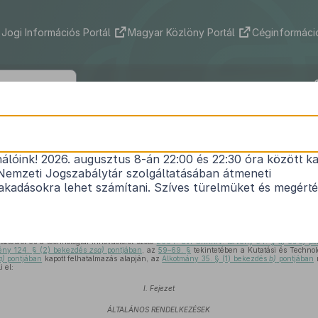
Jogi Információs Portál
Magyar Közlöny Portál
Céginformáció
146/2010. (IV. 29.) Korm. rendelet
nálóink! 2026. augusztus 8-án 22:00 és 22:30 óra között ka
lesztési és technológiai innovációs projektek köz
Nemzeti Jogszabálytár szolgáltatásában átmeneti
1
támogatásáról
kadásokra lehet számítani. Szíves türelmüket és megért
Hatályos: 2014. 10. 16. – 2014. 12. 31.
ztésről és a technológiai innovációról szóló
2004. évi CXXXIV. törvény 34. §
a)
és
c)
po
vény 124. § (2) bekezdés
zsa)
pontjában
, az
59–69. §
tekintetében a Kutatási és Technoló
a)
pontjában
kapott felhatalmazás alapján, az
Alkotmány 35. § (1) bekezdés
b)
pontjában
m
 el:
I. Fejezet
ÁLTALÁNOS RENDELKEZÉSEK