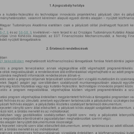
1.
A jogszabály hatálya
 a kutatás-fejlesztési és technológiai innovációs projektekhez pályázati úton és pály
mányhatározaton, valamint kérelmen alapuló egyedi döntés alapján – nyújtott közfinansz
Magyar Tudományos Akadémia esetében csak a pályázati céllal jóváhagyott fejezeti kez
ki.
6–7. §
és az
56–58. §
kivételével – nem terjed ki az Országos Tudományos Kutatási Alapp
 Európai Unió Kohéziós Alapjából, az EGT Finanszírozási Mechanizmusból, a Norvég Fi
sból nyújtott támogatásokra.
2.
Értelmező rendelkezések
sában
–(2) bekezdésben
meghatározott közfinanszírozású támogatások forrása felett döntési jogk
elés:
a program tervezésekor, annak véglegesítése előtt végrehajtott programértékelé
 a célok megvalósulását, a rendelkezésre álló erőforrásokkal végrehajtható-e az adott progr
számára megfelelő információk rendelkezésre állnak-e;
elés során a program céljainak teljesülését számszerűen vizsgáló mutatószám és szakmas
felek (tagok) polgári jogi szerződésben szabályozott munkamegosztásán alapuló együttm
enység közös folytatása vagy egy kutatás-fejlesztési, technológiai innovációs projekt közös 
kelés:
a program megvalósítása, végrehajtása közben végzett programértékelés a szü
atási program végrehajtása érdekében megjelentetett felhívás a támogatási programban val
ati felhívás és az útmutató, amelyek együttesen tartalmazzák a pályázáshoz szükséges össz
lyázati felhívás alapján, a pályáztatás részletes szabályait tartalmazó dokumentum;
fejezetet irányító szerv által elkészített, a pályázati kiírás alapját szolgáltató dokumentum
yázói kört, a bírálás menetét és az indikátorokat;
abályban vagy gazdálkodási szabályzatban kijelölt szerv, mely a pályázatok lebonyolít
 a megvalósítás ellenőrzését e jogszabályban meghatározottak szerint végzi;
iírás alapján benyújtott dokumentumok összessége;
a fejezetet irányító szerv által elkészített dokumentum, amely tartalmazza az adott időszakr
ét, a bírálás menetét és az indikátorokat;
zpénzek eredményes felhasználásának vizsgálata érdekében, a közfinanszírozású kutatás