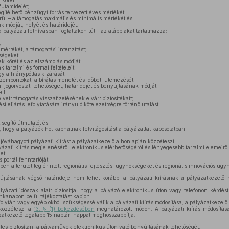
 körét;
futamidejét;
gítélhető pénzügyi forrás tervezett éves mértékét;
ül – a támogatás maximális és minimális mértékét és
módját, helyét és határidejét.
 pályázati felhívásban foglaltakon túl – az alábbiakat tartalmazza:
;
mértékét, a támogatási intenzitást;
ségeket;
k körét és az elszámolás módját;
artalmi és formai feltételeit;
y a hiánypótlás kizárását;
 szempontokat, a bírálás menetét és időbeli ütemezését;
i jogorvoslati lehetőséget, határidejét és benyújtásának módját;
it;
vett támogatás visszafizetésének elvárt biztosítékait;
 eljárás lefolytatására irányuló kötelezettségre történő utalást;
 segítő útmutatót és
, hogy a pályázók hol kaphatnak felvilágosítást a pályázattal kapcsolatban.
jóváhagyott pályázati kiírást a pályázatkezelő a honlapján közzéteszi.
ázati kiírás megjelenéséről, elektronikus elérhetőségéről és lényegesebb tartalmi elemeiről 
et;
portál fenntartóját;
en a területileg érintett regionális fejlesztési ügynökségeket és regionális innovációs ügy
tásának végső határideje nem lehet korábbi a pályázati kiírásnak a pályázatkezelő ho
yázati időszak alatt biztosítja, hogy a pályázó elektronikus úton vagy telefonon kérdés
nkanapon belül tájékoztatást kapjon.
olytán vagy egyéb okból szükségessé válik a pályázati kiírás módosítása, a pályázatkezelő m
 közzéteszi a
13. § (1) bekezdésében
meghatározott módon. A pályázati kiírás módosítá
ázatkezelő legalább 15 naptári nappal meghosszabbítja.
les biztosítani a pályaművek elektronikus úton való benyújtásának lehetőségét.