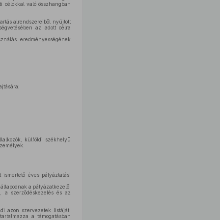
ti célokkal való összhangban
artás alrendszereiből nyújtott
ségvetésében az adott célra
asználás eredményességének
jtására;
lalkozók, külföldi székhelyű
személyek.
t ismertető éves pályáztatási
egállapodnak a pályázatkezelői
s, a szerződéskezelés és az
di azon szervezetek listáját,
a tartalmazza a támogatásban