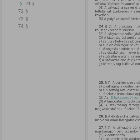
meghatározott kizáró ok áll 
71. §
előkészítésének folyamatába
(4)
A pályázó, a szakértő, a
72. §
feltétlenül szükséges – sze
követően.
73. §
(5)
A pályázatkezelő biztosí
74. §
24. §
(1)
A bizottság műkö
költségek terhére történik.
(2)
A pályázatkezelő eljárá
(3)
A bizottság üléséről a 
a)
az ülés helyét és időpont
b)
a jelenlévő tagok nevét;
c)
támogatás esetében a tá
d)
az összköltség, illetve 
e)
elutasítás esetén, valami
f)
a szavazás módját és er
g)
bármely tag különvélemén
25. §
(1)
A döntéshozó a dö
a)
jóváhagyja a döntési java
b)
a bizottság által összeáll
c)
részletes indokolás alap
(2)
Az
(1) bekezdés
b)
pont
(3)
A támogatásról szóló dö
(4)
A szakmailag támogata
megvalósításának részleteir
26. §
A döntésről a pályázó
illetve tartalmú támogatás es
27. §
(1)
A pályázó a dönté
munkanapon belül az indok m
(2)
A döntéshozó
a)
a panaszban foglaltaknak