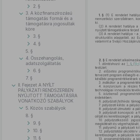
2. §
3. A közfinanszírozású
1. §
(1)
E rendelet hatálya
támogatás formái és a
nemzetközi szerződésen, kor
ki.
támogatásra jogosultak
(2)
A rendelet hatálya a 
köre
nyújtott támogatásokra terjed 
(3)
A rendelet hatálya – a
3. §
strukturális alapjaiból, az
valamint a Svájci Hozzájárulá
4. §
5. §
4. Összehangolás,
2. §
E rendelet alkalmazá
adatszolgáltatás
1.
döntéshozó:
az
1. § (1)
testület;
6. §
2.
előzetes programérték
tervezett program elősegíti-e
7. §
későbbi programértékelések 
3.
indikátor:
a programérték
II. Fejezet A NYÍLT
4.
konzorcium:
a részes 
PÁLYÁZATI RENDSZERBEN
technológiai innovációs tevék
5.
közbenső programérté
NYÚJTOTT TÁMOGATÁSRA
érdekében;
VONATKOZÓ SZABÁLYOK
6.
pályázati felhívás:
támog
7.
pályázati kiírás:
a pályáz
5. Közös szabályok
8.
pályázati útmutató:
a pá
9.
pályázati koncepció:
a 
8. §
célját és keretösszegét, a pál
10.
pályázatkezelő:
jogsz
9. §
megkötését és végrehajtását,
11.
pályamű:
a pályázati k
10. §
12.
pályáztatási akcióterv:
keretösszegét, a pályázók kör
11. §
13.
programértékelés:
a kö