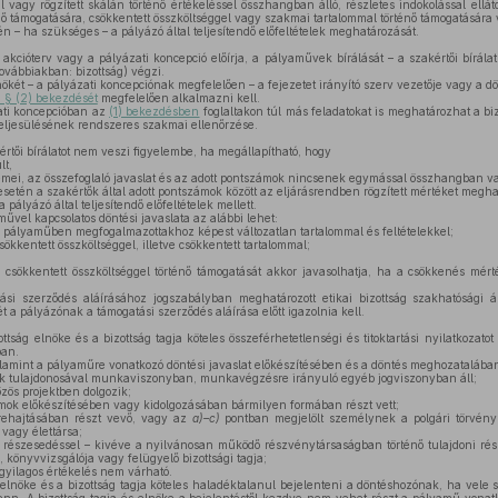
vagy rögzített skálán történő értékeléssel összhangban álló, részletes indokolással ellátot
nő támogatására, csökkentett összköltséggel vagy szakmai tartalommal történő támogatására 
én – ha szükséges – a pályázó által teljesítendő előfeltételek meghatározását.
akcióterv vagy a pályázati koncepció előírja, a pályaművek bírálását – a szakértői bírálat
 továbbiakban: bizottság) végzi.
nökét – a pályázati koncepciónak megfelelően – a fejezetet irányító szerv vezetője vagy a dö
. § (2) bekezdését
megfelelően alkalmazni kell.
ati koncepcióban az
(1) bekezdésben
foglaltakon túl más feladatokat is meghatározhat a bi
teljesülésének rendszeres szakmai ellenőrzése.
értői bírálatot nem veszi figyelembe, ha megállapítható, hogy
lt,
emei, az összefoglaló javaslat és az adott pontszámok nincsenek egymással összhangban v
setén a szakértők által adott pontszámok között az eljárásrendben rögzített mértéket meghal
ályázó által teljesítendő előfeltételek mellett.
űvel kapcsolatos döntési javaslata az alábbi lehet:
pályaműben megfogalmazottakhoz képest változatlan tartalommal és feltételekkel;
kkentett összköltséggel, illetve csökkentett tartalommal;
csökkentett összköltséggel történő támogatását akkor javasolhatja, ha a csökkenés mé
si szerződés aláírásához jogszabályban meghatározott etikai bizottság szakhatósági á
ét a pályázónak a támogatási szerződés aláírása előtt igazolnia kell.
ttság elnöke és a bizottság tagja köteles összeférhetetlenségi és titoktartási nyilatkozatot
ban.
lamint a pályaműre vonatkozó döntési javaslat előkészítésében és a döntés meghozatalában
k tulajdonosával munkaviszonyban, munkavégzésre irányuló egyéb jogviszonyban áll;
zös projektben dolgozik;
ok előkészítésében vagy kidolgozásában bármilyen formában részt vett;
grehajtásában részt vevő, vagy az
a)–c)
pontban megjelölt személynek a polgári törvén
 vagy élettársa;
 részesedéssel – kivéve a nyilvánosan működő részvénytársaságban történő tulajdoni rés
, könyvvizsgálója vagy felügyelő bizottsági tagja;
rgyilagos értékelés nem várható.
 elnöke és a bizottság tagja köteles haladéktalanul bejelenteni a döntéshozónak, ha vel