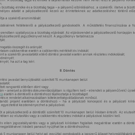
fenn. A bizottság tagja és elnöke a bejelentéstől kezdve nem vehet részt a pályamű vona
n.
 bizottság elnöke és a bizottság tagja – a pályamű elbírálásához, a szakértői, illetve a bizo
mélyes adatát a pályázatkezelő kezeli az érintetteknek az adatkezeléshez történő előze
tja a szakértő anonimitását.
désének feltételeiről a pályázatkezelő gondoskodik. A működtetés finanszírozása a fo
srendben szabályozza a bizottság eljárását. Az eljárásrendet a pályázatkezelő honlapján k
pályázatkezelő jegyzőkönyvet készít. A jegyzőkönyv tartalmazza
ját;
mogatás összegét és arányát;
tartalom csökkentése esetén a csökkentés mértékét és indokát;
nt a szakértői javaslatától eltérő döntési javaslat esetén annak részletes indokolását;
edményét;
yét, ha azt a tag kéri.
8.
Döntés
ntési javaslat benyújtásától számított 15 munkanapon belül
slatot,
ított rangsortól eltérően dönt vagy
ján – amelyet a döntés dokumentációjában is rögzíteni kell – elrendeli a pályamű(vek) újraé
ja
esetén a döntésről a döntéshozó tájékoztatja a bizottságot.
ntés e rendelet alkalmazásában kötelezettségvállalásnak minősül.
ndó projekt esetében a döntéshozó – ha a pályázati koncepció és a pályázati kiírás
ől egyeztetést kezdeményezhet a pályázóval.
t a pályázatkezelő a döntéstől számított 10 munkanapon belül írásban értesíti. Az elutasí
etében az elutasítás vagy a csökkentés részletes indokát a pályázóval közölni kell.
s ellen jogszabálysértés vagy a pályázati kiírásban foglaltak megsértése esetén a dönté
egjelölésével írásbeli panaszt nyújthat be a döntéshozóhoz.
 5 munkanapon belül helyt ad, egyúttal gondoskodik a jogszerű állapot helyreállításáról és