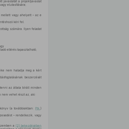
t javaslatát a projektjavaslat
vagy elutasítására;
 mellett vagy ahelyett – az e
ntéshozó kéri fel.
zottság számára. Ilyen feladat
agy
adó eltérés tapasztalható,
rtéke nem haladja meg a kért
llásfoglalásának beszerzését
 tenni az általa bírált minden
 nem vehet részt az, aki
ykönyv (a továbbiakban:
Ptk.
)
zesedést – rendelkezik, vagy
e szemben a
(2) bekezdésében