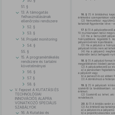
50. §
51. §
13. A támogatás
16. §
(1)
A bíráláshoz kapcs
felhasználásának
értékelési szempontokon vált
ellenőrzési rendszere
(2)
Nemzetközi együttműkö
tartalmát figyelembe véve – el
52. §
17. §
(1)
A pályázatkezelő a
53. §
10 munkanapon belül megvizsg
(2)
Ha a benyújtott pályam
14. Projekt monitoring
hiánypótlásra, legalább 5, l
pályaművének kijavítására.
54. §
(3)
Ha a pályázó a hiánypó
pályázati kiírás nem ad lehet
55. §
(4)
Ha a pályamű megfelel 
határidőn belül befogadó nyi
15. A programértékelés
18. §
(1)
A pályázó formai hi
rendszere és tartalmi
megjelölésével írásbeli pana
követelményei
(2)
A pályázatkezelő az elu
a)
a panaszban foglaltaknak
56. §
a pályázót vagy
b)
a panaszt és az abban f
57. §
(3)
A döntéshozó a felterje
58. §
19. §
(1)
A pályázati kiírás
szakértő (a továbbiakban: sz
V. Fejezet A KUTATÁSI ÉS
értékeli.
TECHNOLÓGIAI
(2)
Szakértő az lehet, aki
rendelkezik.
INNOVÁCIÓS ALAPRA
VONATKOZÓ SPECIÁLIS
20. §
(1)
A bírálás során a 
SZABÁLYOK
(2)
Az értékelő lap tartalm
a)
a pályázó és a pályamű l
16. A Kutatási és
b)
a projektkiválasztási sze