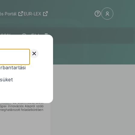
s Portál
EUR-LEX
ELI
+
rbantartási
finanszírozású
ésüket
ntjában
, az államháztartásról
giai Innovációs Alapról szóló
eghatározott feladatkörében