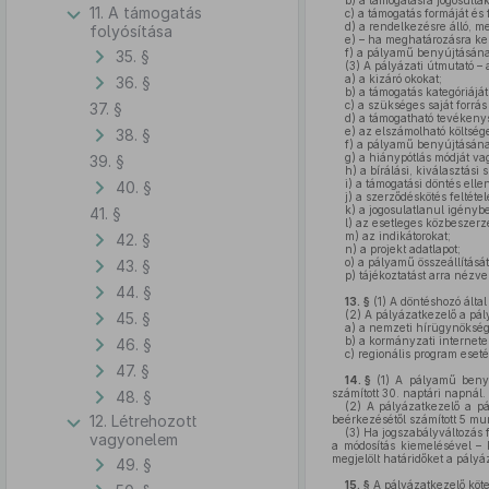
b)
a támogatásra jogosultak
11. A támogatás
c)
a támogatás formáját és 
d)
a rendelkezésre álló, me
folyósítása
e)
– ha meghatározásra ker
f)
a pályamű benyújtásának 
35. §
(3)
A pályázati útmutató – a
a)
a kizáró okokat;
36. §
b)
a támogatás kategóriáját
c)
a szükséges saját forrás 
37. §
d)
a támogatható tevékeny
e)
az elszámolható költsége
38. §
f)
a pályamű benyújtásának t
g)
a hiánypótlás módját vag
39. §
h)
a bírálási, kiválasztási
i)
a támogatási döntés ellen
40. §
j)
a szerződéskötés feltétele
k)
a jogosulatlanul igénybe 
41. §
l)
az esetleges közbeszerzési
m)
az indikátorokat;
42. §
n)
a projekt adatlapot;
o)
a pályamű összeállítását
43. §
p)
tájékoztatást arra nézve
44. §
13. §
(1)
A döntéshozó által 
(2)
A pályázatkezelő a pály
45. §
a)
a nemzeti hírügynökség
b)
a kormányzati internetes 
46. §
c)
regionális program esetéb
47. §
14. §
(1)
A pályamű benyúj
számított 30. naptári napnál.
48. §
(2)
A pályázatkezelő a pál
12. Létrehozott
beérkezésétől számított 5 mu
(3)
Ha jogszabályváltozás f
vagyonelem
a módosítás kiemelésével –
megjelölt határidőket a pály
49. §
15. §
A pályázatkezelő köte