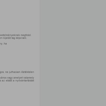
 követelményeknek megfelel.
 kijelölt tag képviseli.
ny, ha
gra, ne juthasson illetéktelen
ilvános vagy amelyet valamely
 az ebből a nyilvántartásból