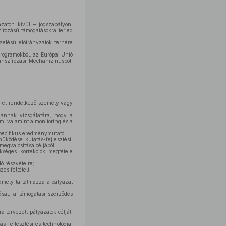
ázaton kívül – jogszabályon,
írozású támogatásokra terjed
elésű előirányzatok terhére
rogramokból, az Európai Unió
nanszírozási Mechanizmusból,
örrel rendelkező személy vagy
s annak vizsgálatára, hogy a
am, valamint a monitoring és a
pecifikus eredménymutató;
űködése kutatás-fejlesztési,
megvalósítása céljából;
kséges korrekciók megtétele
ó részvételre;
es feltételt;
, amely tartalmazza a pályázat
ását, a támogatási szerződés
a tervezett pályázatok célját,
-fejlesztési és technológiai