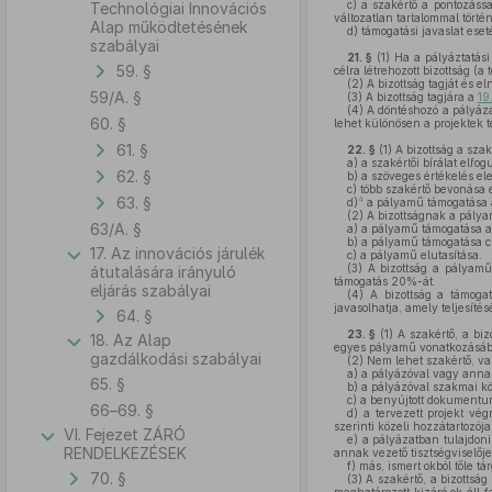
c)
a szakértő a pontozással 
Technológiai Innovációs
változatlan tartalommal törté
Alap működtetésének
d)
támogatási javaslat eset
szabályai
21. §
(1)
Ha a pályáztatási 
59. §
célra létrehozott bizottság (a
(2)
A bizottság tagját és el
59/A. §
(3)
A bizottság tagjára a
19
(4)
A döntéshozó a pályáz
60. §
lehet különösen a projektek 
61. §
22. §
(1)
A bizottság a szak
a)
a szakértői bírálat elfogu
62. §
b)
a szöveges értékelés el
c)
több szakértő bevonása e
63. §
4
d)
a pályamű támogatása a p
(2)
A bizottságnak a pályam
63/A. §
a)
a pályamű támogatása a 
b)
a pályamű támogatása csö
17. Az innovációs járulék
c)
a pályamű elutasítása.
(3)
A bizottság a pályamű 
átutalására irányuló
támogatás 20%-át.
eljárás szabályai
(4)
A bizottság a támogatá
javasolhatja, amely teljesítés
64. §
23. §
(1)
A szakértő, a bizo
18. Az Alap
egyes pályamű vonatkozásá
gazdálkodási szabályai
(2)
Nem lehet szakértő, va
a)
a pályázóval vagy anna
65. §
b)
a pályázóval szakmai kö
c)
a benyújtott dokumentum
66–69. §
d)
a tervezett projekt vé
szerinti közeli hozzátartozója
VI. Fejezet ZÁRÓ
e)
a pályázatban tulajdoni
RENDELKEZÉSEK
annak vezető tisztségviselője
f)
más, ismert okból tőle tá
70. §
(3)
A szakértő, a bizottság