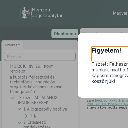
Nemzeti
Magyar 
Jogszabálytár
Ugrás
Oldalmenü
a
tartalomra
Szerkezet
Figyelem!
Tisztelt Felhasz
146/2010. (IV. 29.) Korm.
a kutatás-fej
munkák miatt a 
rendelet
kapcsolatmegsza
a kutatás-fejlesztési és
köszönjük!
technológiai innovációs
projektek közfinanszírozású
támogatásáról
I. Fejezet ÁLTALÁNOS
A Kormány a kutatás-fejles
szóló
1992. évi XXXVIII. tör
RENDELKEZÉSEK
2003. évi XC. törvény 17. §
eljárva a következőket rendeli
1. A jogszabály hatálya
1. §
2. Értelmező
rendelkezések