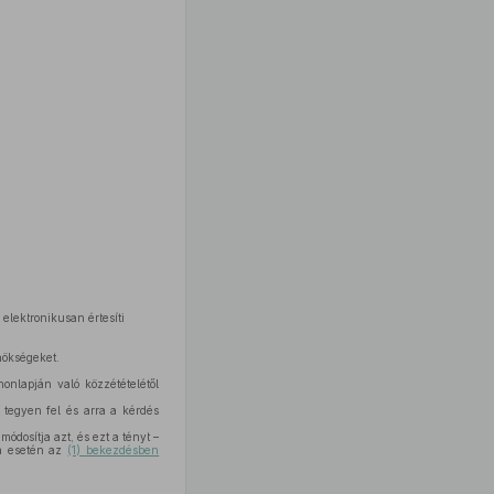
elektronikusan értesíti
nökségeket.
nlapján való közzétételétől
t tegyen fel és arra a kérdés
ódosítja azt, és ezt a tényt –
sa esetén az
(1) bekezdésben