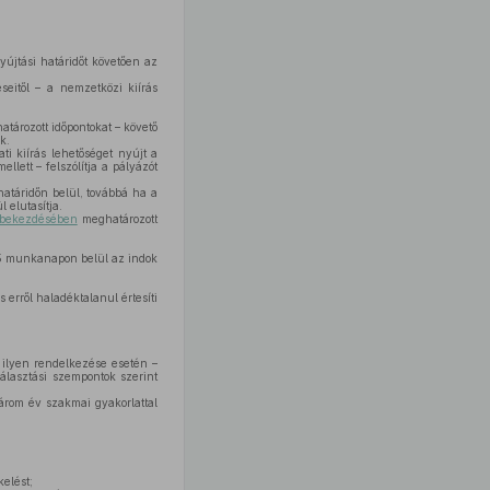
yújtási határidőt követően az
eitől – a nemzetközi kiírás
tározott időpontokat – követő
k.
i kiírás lehetőséget nyújt a
lett – felszólítja a pályázót
atáridőn belül, továbbá ha a
 elutasítja.
) bekezdésében
meghatározott
tt 5 munkanapon belül az indok
 erről haladéktalanul értesíti
 ilyen rendelkezése esetén –
választási szempontok szerint
árom év szakmai gyakorlattal
kelést;