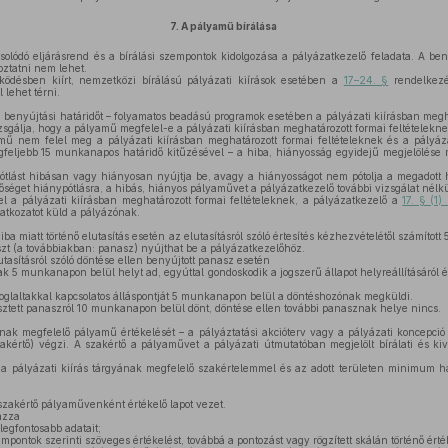
7.
A pályamű bírálása
olódó eljárásrend és a bírálási szempontok kidolgozása a pályázatkezelő feladata. A ben
oztatni nem lehet.
désben kiírt, nemzetközi bírálású pályázati kiírások esetében a
17–24. §
rendelkezés
 lehet térni.
 benyújtási határidőt – folyamatos beadású programok esetében a pályázati kiírásban megha
álja, hogy a pályamű megfelel-e a pályázati kiírásban meghatározott formai feltételekne
ű nem felel meg a pályázati kiírásban meghatározott formai feltételeknek és a pályázat
egfeljebb 15 munkanapos határidő kitűzésével – a hiba, hiányosság egyidejű megjelölése mel
tlást hibásan vagy hiányosan nyújtja be, avagy a hiányosságot nem pótolja a megadott h
őséget hiánypótlásra, a hibás, hiányos pályaművet a pályázatkezelő további vizsgálat nélkül
a pályázati kiírásban meghatározott formai feltételeknek, a pályázatkezelő a
17. § (1
latkozatot küld a pályázónak.
ba miatt történő elutasítás esetén az elutasításról szóló értesítés kézhezvételétől számíto
szt (a továbbiakban: panasz) nyújthat be a pályázatkezelőhöz.
tasításról szóló döntése ellen benyújtott panasz esetén
 5 munkanapon belül helyt ad, egyúttal gondoskodik a jogszerű állapot helyreállításáról és
oglaltakkal kapcsolatos álláspontját 5 munkanapon belül a döntéshozónak megküldi.
sztett panaszról 10 munkanapon belül dönt, döntése ellen további panasznak helye nincs.
nak megfelelő pályamű értékelését – a pályáztatási akcióterv vagy a pályázati koncepció
akértő) végzi. A szakértő a pályaművet a pályázati útmutatóban megjelölt bírálati és ki
 a pályázati kiírás tárgyának megfelelő szakértelemmel és az adott területen minimum h
szakértő pályaművenként értékelő lapot vezet.
azza
egfontosabb adatait;
mpontok szerinti szöveges értékelést, továbbá a pontozást vagy rögzített skálán történő érté