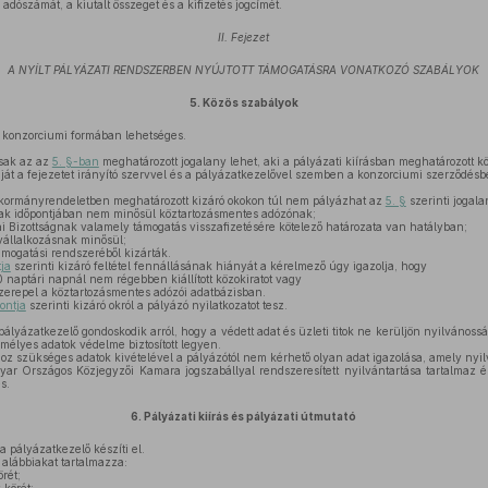
 adószámát, a kiutalt összeget és a kifizetés jogcímét.
II. Fejezet
A NYÍLT PÁLYÁZATI RENDSZERBEN NYÚJTOTT TÁMOGATÁSRA VONATKOZÓ SZABÁLYOK
5.
Közös szabályok
 konzorciumi formában lehetséges.
sak az az
5. §-ban
meghatározott jogalany lehet, aki a pályázati kiírásban meghatározott
ját a fejezetet irányító szervvel és a pályázatkezelővel szemben a konzorciumi szerződésben
ormányrendeletben meghatározott kizáró okokon túl nem pályázhat az
5. §
szerinti jogala
k időpontjában nem minősül köztartozásmentes adózónak;
 Bizottságnak valamely támogatás visszafizetésére kötelező határozata van hatályban;
állalkozásnak minősül;
támogatási rendszeréből kizárták.
ja
szerinti kizáró feltétel fennállásának hiányát a kérelmező úgy igazolja, hogy
30 naptári napnál nem régebben kiállított közokiratot vagy
szerepel a köztartozásmentes adózói adatbázisban.
ontja
szerinti kizáró okról a pályázó nyilatkozatot tesz.
ályázatkezelő gondoskodik arról, hogy a védett adat és üzleti titok ne kerüljön nyilvánossá
élyes adatok védelme biztosított legyen.
oz szükséges adatok kivételével a pályázótól nem kérhető olyan adat igazolása, amely ny
ar Országos Közjegyzői Kamara jogszabállyal rendszeresített nyilvántartása tartalmaz és
s.
6.
Pályázati kiírás és pályázati útmutató
 a pályázatkezelő készíti el.
 alábbiakat tartalmazza:
rét;