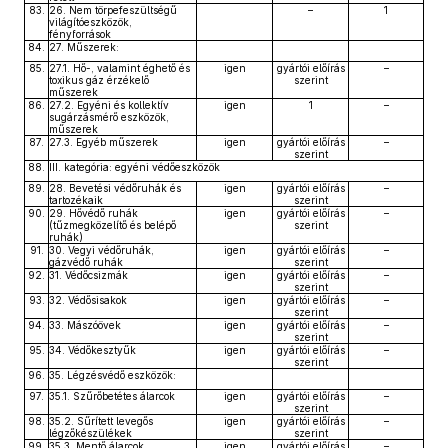
83.
26. Nem törpefeszültségű
–
1
világítóeszközök,
fényforrások
84.
27. Műszerek:
85.
27.1. Hő-, valamint éghető és
igen
gyártói előírás
–
toxikus gáz érzékelő
szerint
műszerek
86.
27.2. Egyéni és kollektív
igen
1
–
sugárzásmérő eszközök,
műszerek
87.
27.3. Egyéb műszerek
igen
gyártói előírás
–
szerint
88.
III. kategória: egyéni védőeszközök
89.
28. Bevetési védőruhák és
igen
gyártói előírás
–
tartozékaik
szerint
90.
29. Hővédő ruhák
igen
gyártói előírás
–
(tűzmegközelítő és belépő
szerint
ruhák)
91.
30. Vegyi védőruhák,
igen
gyártói előírás
–
gázvédő ruhák
szerint
92.
31. Védőcsizmák
igen
gyártói előírás
–
szerint
93.
32. Védősisakok
igen
gyártói előírás
–
szerint
94.
33. Mászóövek
igen
gyártói előírás
–
szerint
95.
34. Védőkesztyűk
igen
gyártói előírás
–
szerint
96.
35. Légzésvédő eszközök:
97.
35.1. Szűrőbetétes álarcok
igen
gyártói előírás
–
szerint
98.
35.2. Sűrített levegős
igen
gyártói előírás
–
légzőkészülékek
szerint
99.
35.3. Mentő álarcok
igen
gyártói előírás
–