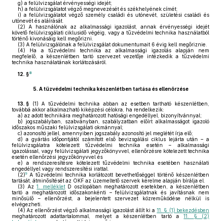
g)
a felülvizsgálat érvényességi idejét;
h)
a felülvizsgálatot végző megnevezését és székhelyének címét;
i)
a felülvizsgálatot végző személy családi és utónevét, születési családi és
utónevét és aláírását.
(2)
A használónak az alkalmassági igazolást, annak érvényességi idejét
követő felülvizsgálati ciklusidő végéig, vagy a tűzvédelmi technika használatból
történő kivonásáig kell megőrizni.
(3)
A felülvizsgálónak a felülvizsgálat dokumentumait 6 évig kell megőriznie.
(4)
Ha a tűzvédelmi technika az alkalmassági igazolás alapján nem
megfelelő, a készenlétben tartó szervezet vezetője intézkedik a tűzvédelmi
technika használatának korlátozásáról.
8
12. §
5.
A tűzvédelmi technika készenlétben tartása és ellenőrzése
13. §
(1)
A tűzvédelmi technika abban az esetben tartható készenlétben,
továbbá akkor alkalmazható kiképzési célokra, ha rendelkezik:
a)
az adott technikára meghatározott hatósági engedéllyel, bizonyítvánnyal;
b)
jogszabályban, szabványban, szabályzatban előírt alkalmasságot igazoló
időszakos műszaki felülvizsgálati okmánnyal;
c)
azonosító jellel, amennyiben jogszabály azonosító jel meglétét írja elő;
d)
a gyártás időpontjától számított első bevizsgálási ciklus lejárta után – a
felülvizsgálatra kötelezett tűzvédelmi technika esetén – alkalmassági
igazolással, vagy felülvizsgálati jegyzőkönyvvel, ellenőrzésre kötelezett technika
esetén ellenőrzési jegyzőkönyvvel és
e)
a rendszeresítésre kötelezett tűzvédelmi technika esetében használati
engedéllyel vagy rendszeresítési irattal.
9
(2)
A tűzvédelmi technika korlátozott bevethetőséggel történő készenlétben
tartását, átminősítését az OKF az üzemeltető szervek kérelme alapján bírálja el.
(3)
Az
1. melléklet
D oszlopában meghatározott esetekben, a készenlétben
tartó a meghatározott időszakonkénti – felülvizsgálatnak és javításnak nem
minősülő – ellenőrzést, a bejelentett szervezet közreműködése nélkül is
elvégezheti.
(4)
Az ellenőrzést végző alkalmassági igazolást állít ki a
11. § (1) bekezdésben
meghatározott adattartalommal, melyet a készenlétben tartó a
11. § (2)