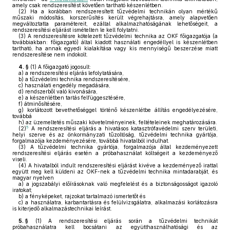
amely csak rendszeresítést követően tartható készenlétben.
(2)
Ha a korábban rendszeresített tűzvédelmi technikán olyan mértékű
műszaki módosítás, korszerűsítés került végrehajtásra, amely alapvetően
megváltoztatta paramétereit, ezáltal alkalmazhatóságának lehetőségeit, a
rendszeresítési eljárást ismételten le kell folytatni.
(3)
A rendszeresítésre kötelezett tűzvédelmi technika az OKF főigazgatója (a
továbbiakban: főigazgató) által kiadott használati engedéllyel is készenlétben
tartható, ha annak egyedi kialakítása vagy kis mennyiségű beszerzése miatt
rendszeresítése nem indokolt.
4. §
(1)
A főigazgató jogosult:
a)
a rendszeresítési eljárás lefolytatására,
b)
a tűzvédelmi technika rendszeresítésére,
c)
használati engedély megadására,
d)
rendszerből való kivonására,
e)
a készenlétben tartás felfüggesztésére,
f)
átminősítésére,
g)
korlátozott bevethetőséggel történő készenlétbe állítás engedélyezésére,
továbbá
h)
az üzemeltetés műszaki követelményeinek, feltételeinek meghatározására.
5
(2)
A rendszeresítési eljárás a hivatásos katasztrófavédelmi szerv területi,
helyi szerve és az önkormányzati tűzoltóság, tűzvédelmi technika gyártója,
forgalmazója kezdeményezésére, továbbá hivatalból indulhat.
(3)
A tűzvédelmi technika gyártója, forgalmazója által kezdeményezett
rendszeresítési eljárás esetén a próbahasználat költségeit a kezdeményező
viseli.
(4)
A hivatalból indult rendszeresítési eljárást kivéve a kezdeményező irattal
együtt meg kell küldeni az OKF-nek a tűzvédelmi technika mintadarabját, és
magyar nyelven
a)
a jogszabályi előírásoknak való megfelelést és a biztonságosságot igazoló
iratokat;
b)
a fényképeket, rajzokat tartalmazó ismertetőt és
c)
a használatra, karbantartásra és felülvizsgálatra, alkalmazási korlátozásra
is kiterjedő alkalmazástechnikai leírást.
5. §
(1)
A rendszeresítési eljárás során a tűzvédelmi technikát
próbahasználatra kell bocsátani az együtthasználhatósági és az