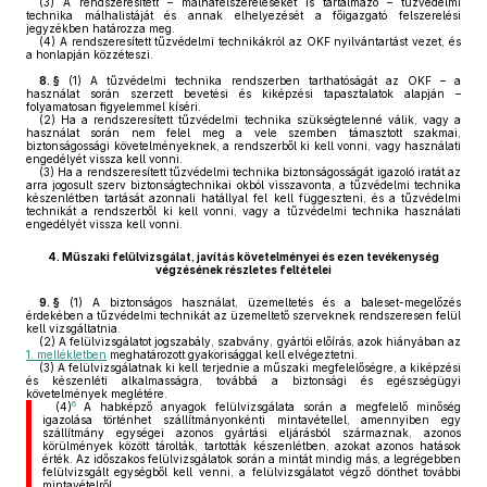
(3)
A rendszeresített – málhafelszereléseket is tartalmazó – tűzvédelmi
technika málhalistáját és annak elhelyezését a főigazgató felszerelési
jegyzékben határozza meg.
(4)
A rendszeresített tűzvédelmi technikákról az OKF nyilvántartást vezet, és
a honlapján közzéteszi.
8. §
(1)
A tűzvédelmi technika rendszerben tarthatóságát az OKF – a
használat során szerzett bevetési és kiképzési tapasztalatok alapján –
folyamatosan figyelemmel kíséri.
(2)
Ha a rendszeresített tűzvédelmi technika szükségtelenné válik, vagy a
használat során nem felel meg a vele szemben támasztott szakmai,
biztonságossági követelményeknek, a rendszerből ki kell vonni, vagy használati
engedélyét vissza kell vonni.
(3)
Ha a rendszeresített tűzvédelmi technika biztonságosságát igazoló iratát az
arra jogosult szerv biztonságtechnikai okból visszavonta, a tűzvédelmi technika
készenlétben tartását azonnali hatállyal fel kell függeszteni, és a tűzvédelmi
technikát a rendszerből ki kell vonni, vagy a tűzvédelmi technika használati
engedélyét vissza kell vonni.
4.
Műszaki felülvizsgálat, javítás követelményei és ezen tevékenység
végzésének részletes feltételei
9. §
(1)
A biztonságos használat, üzemeltetés és a baleset-megelőzés
érdekében a tűzvédelmi technikát az üzemeltető szerveknek rendszeresen felül
kell vizsgáltatnia.
(2)
A felülvizsgálatot jogszabály, szabvány, gyártói előírás, azok hiányában az
1. mellékletben
meghatározott gyakorisággal kell elvégeztetni.
(3)
A felülvizsgálatnak ki kell terjednie a műszaki megfelelőségre, a kiképzési
és készenléti alkalmasságra, továbbá a biztonsági és egészségügyi
követelmények meglétére.
6
(4)
A habképző anyagok felülvizsgálata során a megfelelő minőség
igazolása történhet szállítmányonkénti mintavétellel, amennyiben egy
szállítmány egységei azonos gyártási eljárásból származnak, azonos
körülmények között tárolták, tartották készenlétben, azokat azonos hatások
érték. Az időszakos felülvizsgálatok során a mintát mindig más, a legrégebben
felülvizsgált egységből kell venni, a felülvizsgálatot végző dönthet további
mintavételről.