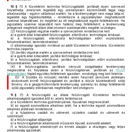
10. §
(1)
A tűzvédelmi technika felülvizsgálatát, javítását olyan szervezet
folytathatja, amelynek legalább egy személyesen közreműködő tagja vagy
alkalmazottja – egyéni vállalkozó esetén, ha a tevékenységet nem maga látja el,
legalább egy foglalkoztatottja – rendelkezik a jogszabályban meghatározott
szakmai képesítéssel, és megfelel az ott meghatározott egyéb feltételeknek. Ha
jogszabály szakmai képesítést nem határoz meg feltételként, a tevékenység
jellegének megfelelő állam által elismert szakképesítés megléte szükséges.
(2)
Felülvizsgálat végzése esetén a szervezetnek rendelkeznie kell:
a)
a gyártó által kibocsátott felülvizsgálati, ellenőrzési, technológiai leírással;
b)
a felülvizsgálati, ellenőrzési technológiában előírt eszközökkel,
felszerelésekkel, berendezésekkel;
c)
alkalmassági igazolás mintával az adott tűzvédelmi technikára, tűzvédelmi
technika csoportra.
(3)
Javítás végzése esetén a szervezetnek rendelkeznie kell:
a)
a gyártó által kibocsátott, javítási technológiai leírással;
b)
a felülvizsgálati, ellenőrzési, javítási technológiában előírt eszközökkel,
felszerelésekkel, berendezésekkel.
(4)
A felülvizsgálatra, javításra irányuló szolgáltatási tevékenység
megkezdése és folytatása során a felülvizsgálónak, javítónak az
(1)–(3)
bekezdésben
foglalt együttes feltételnek igazoltan, mindvégig meg kell felelnie.
7
(5)
A tűzoltás és műszaki mentés során használt járművek járóképes
alvázrészét érintő felülvizsgálatot és javítást a közúti közlekedésről szóló
törvény, és a gépjárműfenntartó tevékenység személyi és dologi feltételeiről
szóló jogszabály előírásainak megfelelően kell elvégezni.
11. §
(1)
A felülvizsgáló az általa felülvizsgált tűzvédelmi technika
alkalmasságáról igazolást állít ki, amely tartalmazza:
a)
a tűzvédelmi technika gyártmányának, típusának megnevezését;
b)
az egyedi azonosításra alkalmas jelét, ha a technika egyedi azonosításra
alkalmas jelöléssel rendelkezik;
c)
a tulajdonos családi és utónevét, születési családi és utónevét és
székhelyét;
d)
a felülvizsgálat időpontját;
e)
a felülvizsgálatnál alkalmazott műszerek típusát, azonosító adatait;
f)
a felülvizsgálat eredményét és ennek alapján a részleges vagy teljes
alkalmasság igazolását;