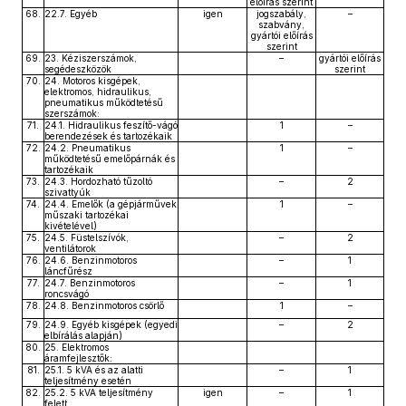
előírás szerint
68.
22.7. Egyéb
igen
jogszabály,
–
szabvány,
gyártói előírás
szerint
69.
23. Kéziszerszámok,
–
gyártói előírás
segédeszközök
szerint
70.
24. Motoros kisgépek,
elektromos, hidraulikus,
pneumatikus működtetésű
szerszámok:
71.
24.1. Hidraulikus feszítő-vágó
1
–
berendezések és tartozékaik
72.
24.2. Pneumatikus
1
–
működtetésű emelőpárnák és
tartozékaik
73.
24.3. Hordozható tűzoltó
–
2
szivattyúk
74.
24.4. Emelők (a gépjárművek
1
–
műszaki tartozékai
kivételével)
75.
24.5. Füstelszívók,
–
2
ventilátorok
76.
24.6. Benzinmotoros
–
1
láncfűrész
77.
24.7. Benzinmotoros
–
1
roncsvágó
78.
24.8. Benzinmotoros csörlő
1
–
79.
24.9. Egyéb kisgépek (egyedi
–
2
elbírálás alapján)
80.
25. Elektromos
áramfejlesztők:
81.
25.1. 5 kVA és az alatti
–
1
teljesítmény esetén
82.
25.2. 5 kVA teljesítmény
igen
–
1
felett