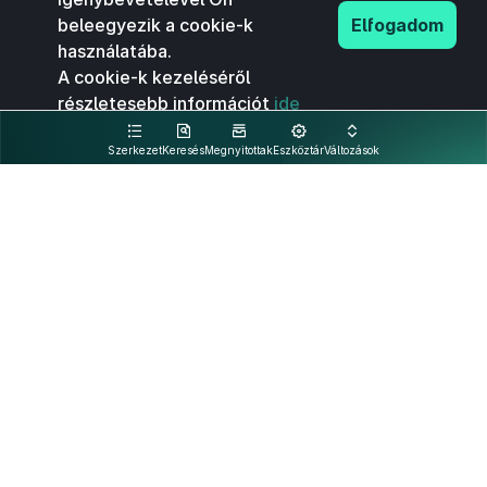
beleegyezik a cookie-k
Elfogadom
használatába.
A cookie-k kezeléséről
részletesebb információt
ide
kattintva olvashat.
Szerkezet
Keresés
Megnyitottak
Eszköztár
Változások
Kapcsolat