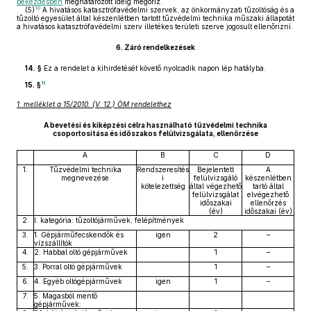
bekezdésben
meghatározott ideig megőriz.
10
(5)
A hivatásos katasztrófavédelmi szervek, az önkormányzati tűzoltóság és a
tűzoltó egyesület által készenlétben tartott tűzvédelmi technika műszaki állapotát
a hivatásos katasztrófavédelmi szerv illetékes területi szerve jogosult ellenőrizni.
6.
Záró rendelkezések
14. §
Ez a rendelet a kihirdetését követő nyolcadik napon lép hatályba.
11
15. §
1. melléklet a 15/2010. (V. 12.) ÖM rendelethez
A bevetési és kiképzési célra használható tűzvédelmi technika
csoportosítása és időszakos felülvizsgálata, ellenőrzése
A
B
C
D
1.
Tűzvédelmi technika
Rendszeresítés
Bejelentett
A
megnevezése
i
felülvizsgáló
készenlétben
kötelezettség
által végezhető
tartó által
felülvizsgálat
elvégezhető
időszakai
ellenőrzés
(év)
időszakai (év)
2.
I. kategória: tűzoltójárművek, felépítmények
3.
1. Gépjárműfecskendők és
igen
2
–
vízszállítók
4.
2. Habbal oltó gépjárművek
1
–
5.
3. Porral oltó gépjárművek
1
–
6.
4. Egyéb oltógépjárművek
igen
1
–
7.
5. Magasból mentő
gépjárművek: