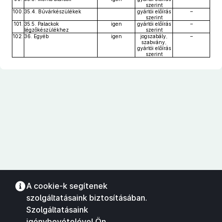
szerint
100.
35.4. Búvárkészülékek
gyártói előírás
–
szerint
101.
35.5. Palackok
igen
gyártói előírás
–
légzőkészülékhez
szerint
102.
36. Egyéb
igen
jogszabály,
–
szabvány,
gyártói előírás
szerint
A cookie-k segítenek
szolgáltatásaink biztosításában.
Szolgáltatásaink
igénybevételével Ön