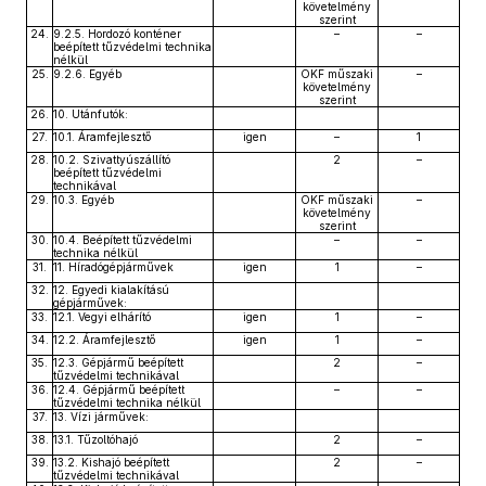
követelmény
szerint
24.
9.2.5. Hordozó konténer
–
–
beépített tűzvédelmi technika
nélkül
25.
9.2.6. Egyéb
OKF műszaki
–
követelmény
szerint
26.
10. Utánfutók:
27.
10.1. Áramfejlesztő
igen
–
1
28.
10.2. Szivattyúszállító
2
–
beépített tűzvédelmi
technikával
29.
10.3. Egyéb
OKF műszaki
–
követelmény
szerint
30.
10.4. Beépített tűzvédelmi
–
–
technika nélkül
31.
11. Híradógépjárművek
igen
1
–
32.
12. Egyedi kialakítású
gépjárművek:
33.
12.1. Vegyi elhárító
igen
1
–
34.
12.2. Áramfejlesztő
igen
1
–
35.
12.3. Gépjármű beépített
2
–
tűzvédelmi technikával
36.
12.4. Gépjármű beépített
–
–
tűzvédelmi technika nélkül
37.
13. Vízi járművek:
38.
13.1. Tűzoltóhajó
2
–
39.
13.2. Kishajó beépített
2
–
tűzvédelmi technikával