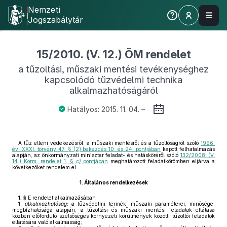
Nemzeti
Jogszabálytár
15/2010. (V. 12.) ÖM rendelet
a tűzoltási, műszaki mentési tevékenységhez
kapcsolódó tűzvédelmi technika
alkalmazhatóságáról
Hatályos: 2015. 11. 04. –
A tűz elleni védekezésről, a műszaki mentésről és a tűzoltóságról szóló
1996.
évi XXXI. törvény 47. § (2) bekezdés 10. és 24. pontjában
kapott felhatalmazás
alapján, az önkormányzati miniszter feladat- és hatásköréről szóló
132/2008. (V.
14.) Korm. rendelet 1. §
c)
pontjában
meghatározott feladatkörömben eljárva a
következőket rendelem el:
1.
Általános rendelkezések
1. §
E rendelet alkalmazásában
1.
alkalmazhatóság:
a tűzvédelmi termék, műszaki paraméterei, minősége,
megbízhatósága alapján, a tűzoltási és műszaki mentési feladatok ellátása
közben előforduló szélsőséges környezeti körülmények közötti tűzoltói feladatok
ellátására való alkalmasság;