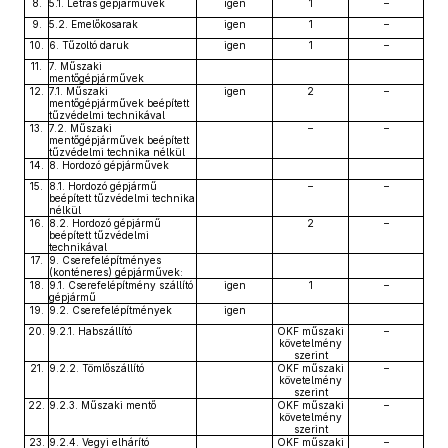
8.
5.1. Létrás gépjárművek
igen
1
–
9.
5.2. Emelőkosarak
igen
1
–
10.
6. Tűzoltó daruk
igen
1
–
11.
7. Műszaki
mentőgépjárművek
12.
7.1. Műszaki
igen
2
–
mentőgépjárművek beépített
tűzvédelmi technikával
13.
7.2. Műszaki
–
–
mentőgépjárművek beépített
tűzvédelmi technika nélkül
14.
8. Hordozó gépjárművek
15.
8.1. Hordozó gépjármű
–
–
beépített tűzvédelmi technika
nélkül
16.
8.2. Hordozó gépjármű
2
–
beépített tűzvédelmi
technikával
17.
9. Cserefelépítményes
(konténeres) gépjárművek:
18.
9.1. Cserefelépítmény szállító
igen
1
–
gépjármű
19.
9.2. Cserefelépítmények
igen
20.
9.2.1. Habszállító
OKF műszaki
–
követelmény
szerint
21.
9.2.2. Tömlőszállító
OKF műszaki
–
követelmény
szerint
22.
9.2.3. Műszaki mentő
OKF műszaki
–
követelmény
szerint
23.
9.2.4. Vegyi elhárító
OKF műszaki
–