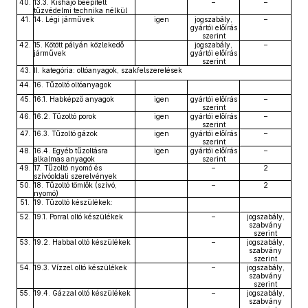
40.
13.3. Kishajó beépített
–
–
tűzvédelmi technika nélkül
41.
14. Légi járművek
igen
jogszabály,
–
gyártói előírás
szerint
42.
15. Kötött pályán közlekedő
jogszabály,
–
járművek
gyártói előírás
szerint
43.
II. kategória: oltóanyagok, szakfelszerelések
44.
16. Tűzoltó oltóanyagok
45.
16.1. Habképző anyagok
igen
gyártói előírás
–
szerint
46.
16.2. Tűzoltó porok
igen
gyártói előírás
–
szerint
47.
16.3. Tűzoltó gázok
igen
gyártói előírás
–
szerint
48.
16.4. Egyéb tűzoltásra
igen
gyártói előírás
–
alkalmas anyagok
szerint
49.
17. Tűzoltó nyomó és
–
2
szívóoldali szerelvények
50.
18. Tűzoltó tömlők (szívó,
–
2
nyomó)
51.
19. Tűzoltó készülékek:
52.
19.1. Porral oltó készülékek
–
jogszabály,
szabvány
szerint
53.
19.2. Habbal oltó készülékek
–
jogszabály,
szabvány
szerint
54.
19.3. Vízzel oltó készülékek
–
jogszabály,
szabvány
szerint
55.
19.4. Gázzal oltó készülékek
–
jogszabály,
szabvány