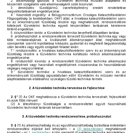
2.
alkalmassági igazolás:
a tűzvédelmi technika műszaki állapotáról és
készenléti szolgálatra való alkalmasságáról szóló bizonylat;
3.
átminősítés:
tűzoltójármű, cserefelépítmény eredeti rendeltetése
megváltoztatásának engedélyezése;
1
4.
használati engedély:
a Belügyminisztérium Országos Katasztrófavédelmi
Főigazgatóság (a továbbiakban: OKF) által, a hivatásos katasztrófavédelmi szerv
és az önkormányzati tűzoltóság részére egy meghatározott, rendszeresítésre
kötelezett tűzvédelmi technika egyedi készenlétben tartásának kérelemre
történő engedélye;
5.
készenlétben tartás:
a tűzvédelmi technika bevethető állapotban tartása;
6.
próbahasználat:
a rendszeresítésre tervezett tűzvédelmi technika egy vagy
több mintadarabjának, a kiválasztott állománycsoport által meghatározott
szempontok szerinti kipróbálása kiképzés, gyakorlat és megfelelő begyakoroltság
után bevetés vagy egyéb szolgálati feladat során;
2
7.
rendszeresítés:
a hivatásos katasztrófavédelmi szerv és az önkormányzati
tűzoltóság részére a tűzvédelmi technika korlátozás nélküli alkalmazásának
engedélyezése;
8.
rendszerből kivonás:
a rendszeresített tűzvédelmi technika alkalmazási
engedélyének vagy használati engedélyének visszavonása és használatának
végleges megszüntetése;
3
9.
tűzvédelmi technika:
a hivatásos katasztrófavédelmi szerv és az
önkormányzati tűzoltóság jogszabályban előírt tűzvédelmi és műszaki mentési
alapfeladatainak ellátásához szükséges tűzoltó-technikai termék.
2.
A tűzvédelmi technika tervezése és fejlesztése
4
2. §
(1)
Az OKF meghatározza a tűzvédelmi technika tervezését, fejlesztését
és azok főbb irányait.
(2)
A létesítményi tűzoltóságok a rendszeresítettel együtt használható
tűzvédelmi technikát tartanak készenlétben.
3.
A tűzvédelmi technika rendszeresítése, próbahasználat
3. §
(1)
Az alkalmazhatóság és az együtthasználhatóság biztosítása érdekében
rendszeresítési eljárást kell lefolytatni – a
(3) bekezdésben
meghatározott
kivétellel – az
1. mellékletben
külön megjelölt tűzvédelmi technika tekintetében,