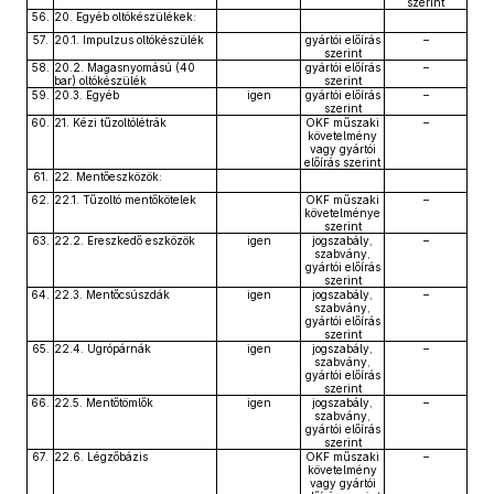
szerint
56.
20. Egyéb oltókészülékek:
57.
20.1. Impulzus oltókészülék
gyártói előírás
–
szerint
58.
20.2. Magasnyomású (40
gyártói előírás
–
bar) oltókészülék
szerint
59.
20.3. Egyéb
igen
gyártói előírás
–
szerint
60.
21. Kézi tűzoltólétrák
OKF műszaki
–
követelmény
vagy gyártói
előírás szerint
61.
22. Mentőeszközök:
62.
22.1. Tűzoltó mentőkötelek
OKF műszaki
–
követelménye
szerint
63.
22.2. Ereszkedő eszközök
igen
jogszabály,
–
szabvány,
gyártói előírás
szerint
64.
22.3. Mentőcsúszdák
igen
jogszabály,
–
szabvány,
gyártói előírás
szerint
65.
22.4. Ugrópárnák
igen
jogszabály,
–
szabvány,
gyártói előírás
szerint
66.
22.5. Mentőtömlők
igen
jogszabály,
–
szabvány,
gyártói előírás
szerint
67.
22.6. Légzőbázis
OKF műszaki
–
követelmény
vagy gyártói