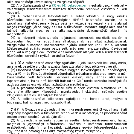
alkalmazhatósági követelmények vizsgálata céljából.
(2)
A próbahasználatot – a
(3) és (4) bekezdésben
meghatározott kivétellel –
valamennyi rendszeresítésre tervezett tűzvédelmi technika esetében el kell
végezni.
(3)
A próbahasználat lefolytatásától el lehet tekinteni a nagy értékű
tűzvédelmi technika kis mennyiségben történő beszerzése esetén, ha a
próbahasználat elvégzése – beszerzésének költségéhez képest – aránytalanul
magas költséggel járna, vagy az OKF a tűzvédelmi technika sürgős alkalmazási
igényét állapítja meg, és az alkalmazhatóság dokumentáció alapján is
megítélhető.
(4)
A központi közbeszerzési eljárással beszerzett eszközök esetén a
tűzvédelmi technika együtthasználhatóságának és alkalmazhatóságának
vizsgálatára a központi közbeszerzési eljárás keretében kerül sor. A központi
közbeszerzési eljárás során beszerzett, még nem rendszeresített tűzvédelmi
technikát a végleges dokumentáció és mintadarab alapján kell a rendszeresített
tűzvédelmi technikák nyilvántartásába felvenni.
6. §
(1)
A próbahasználatot a főigazgató által kijelölt szervnek kell lefolytatnia,
amelynek vezetője a próbahasználat tapasztalatairól jegyzőkönyvet készít.
(2)
Próbahasználatként elfogadható a Magyar Honvédségnél, a Rendőrségnél,
vagy a Vám- és Pénzügyőrségnél végrehajtott próbahasználat eredménye, a már
használatba vett tűzvédelmi technika esetén, vagy annak alkalmazási
tapasztalatai is, ha az erről készült iratokat az OKF rendelkezésére bocsátják, és
azok alapján az eszköz alkalmazhatósága megítélhető.
(3)
A próbahasználat megkezdése előtt minden esetben biztosítani kell a
végrehajtó állomány kiképzését, munkavédelmi oktatását, szükség esetén
ideiglenes szerelési szabályzat kiadását.
(4)
A próbahasználat időtartama legfeljebb hat hónap lehet, melyet a
főigazgató hat hónappal meghosszabbíthat.
7. §
(1)
A főigazgató a tűzvédelmi technika rendszeresítéséről vagy használati
engedély megadásáról a tűzvédelmi technika dokumentációja, és próbahasználat
esetén annak eredménye alapján dönt.
(2)
A tűzvédelmi technikát abban az esetben lehet rendszeresíteni, ha az
megfelel a jogszabályi előírásoknak, továbbá a korábban rendszeresített
eszközökkel, valamint a hozzájuk szükséges egyéb felszerelésekkel való
együtthasználhatóság és az alkalmazhatóság követelményének.